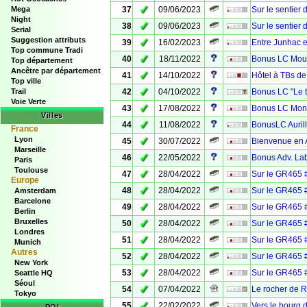
✓
Mega
37
09/06/2023
Sur le sentier
Night
✓
38
09/06/2023
Sur le sentier
Serial
Suggestion attributs
✓
39
16/02/2023
Entre Junhac e
Top commune Tradi
✓
40
18/11/2022
Bonus LC Mour
Top département
Ancêtre par département
✓
41
14/10/2022
Hôtel à TBs de
Top ville
✓
Trail
42
04/10/2022
Bonus LC "Le t
Voie Verte
✓
43
17/08/2022
Bonus LC Mont
Villes
✓
44
11/08/2022
BonusLC Auril
France
Lyon
✓
45
30/07/2022
Bienvenue en Av
Marseille
✓
46
22/05/2022
Bonus Adv. Lab
Paris
Toulouse
✓
47
28/04/2022
Sur le GR465 
Europe
✓
48
28/04/2022
Sur le GR465 
Amsterdam
Barcelone
✓
49
28/04/2022
Sur le GR465 #
Berlin
Bruxelles
✓
50
28/04/2022
Sur le GR465 
Londres
✓
51
28/04/2022
Sur le GR465 
Munich
Autres
✓
52
28/04/2022
Sur le GR465 
New York
✓
53
28/04/2022
Sur le GR465 
Seattle HQ
Séoul
✓
54
07/04/2022
Le rocher de R
Tokyo
✓
55
22/02/2022
Vers le bourg 