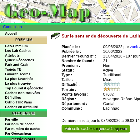
Connexion
Accueil
Sur le sentier de découverte de Lad
PREMIUM
Geo-Premium
Placée le :
09/06/2023 par
zack 
Les Lab Caches
Publiée le :
10/06/2023
Attributs
Dernier "Found it" :
23/04/2026 - 107 jour
Quick Géocaches
Nombre de found :
21
Park and Grab
Premium :
Non
Trajets TB
Statut :
Active
Favorite scores
Type :
Traditional
La plus favorisée
Taille :
Micro
La plus trouvée
Difficulté :
Top Found it géocache
Terrain :
Caches non trouvées
Points favoris :
0
(0%)
Défi villes
Région :
Auvergne-Rhône-Alp
Ortho THR Paris
Département :
Cantal
Caches en difficulté
Commune :
Ladinhac
RECHERCHE
Par ville
Dernière mise à jour le 08/08/2026 à 09:02:14
Par nom de cache
Voir cette cache sur geocaching.com
Par numéro de cache
Par Géocacheur
CATÉGORIES