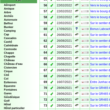
POI
✓
Aéroport
56
22/02/2022
Vers le bourg 
Antique
✓
57
22/02/2022
Vers le bourg 
Arbre
Archéo
✓
58
22/02/2022
Vers le bourg 
Autoroute
✓
59
22/02/2022
Sur le sentier
Beffroi
Bunker
✓
60
17/09/2021
Bonus Labcache
Camping
✓
Cap
61
26/08/2021
Sur le sentier
Cascades
✓
62
26/08/2021
Sur le sentier
Cavité
Cathédrale
✓
63
26/08/2021
Sur le sentier
Centroide
✓
64
26/08/2021
Sur le sentier
Chappe
Chapelle
✓
65
26/08/2021
Sur le sentier
Château
✓
Château d'eau
66
26/08/2021
Sur le sentier
Cistercien
✓
67
26/08/2021
Sur le sentier
Cirque
Cité
✓
68
26/08/2021
Sur le sentier
Col
✓
69
16/07/2021
Entre Junhac e
Eoliennes
Equestre
✓
70
28/06/2021
Sur le GR465 
Fontaines
✓
Gares
71
28/06/2021
Sur le GR465 #
Géodésique
✓
72
28/06/2021
Sur le GR465 
Golf
Hôtel
✓
73
28/06/2021
Sur le GR465 #
Hôtel particulier