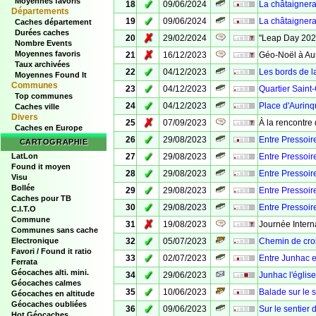
Moyennes favoris
✓
18
09/06/2024
La châtaignera
Départements
✓
19
09/06/2024
La châtaignera
Caches département
Durées caches
✗
20
29/02/2024
"Leap Day 202
Nombre Events
✗
Moyennes favoris
21
16/12/2023
Géo-Noël à Aur
Taux archivées
✓
22
04/12/2023
Les bords de 
Moyennes Found It
Communes
✓
23
04/12/2023
Quartier Saint
Top communes
✓
24
04/12/2023
Place d'Aurin
Caches ville
Divers
✗
25
07/09/2023
À la rencontre
Caches en Europe
✓
26
29/08/2023
Entre Pressoire
CARTOGRAPHIE
✓
LatLon
27
29/08/2023
Entre Pressoire
Found it moyen
✓
28
29/08/2023
Entre Pressoire
Visu
Bollée
✓
29
29/08/2023
Entre Pressoir
Caches pour TB
✓
30
29/08/2023
Entre Pressoir
C.I.T.O
Commune
✗
31
19/08/2023
Journée Inter
Communes sans cache
✓
Electronique
32
05/07/2023
Chemin de croi
Favori / Found it ratio
✓
33
02/07/2023
Entre Junhac e
Ferrata
Géocaches alti. mini.
✓
34
29/06/2023
Junhac l'église
Géocaches calmes
✓
35
10/06/2023
Balade sur le 
Géocaches en altitude
Géocaches oubliées
✓
36
09/06/2023
Sur le sentier
Hot Géocaches