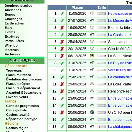
To
Dernières placées
Placée
Taille
Anciennes
✓
1
11/08/2026
Petite pause g
Bonus
Challenges
✓
2
27/07/2026
Le Musée du V
Earthcaches
✗
3
19/06/2026
Bientôt la fête
Easy
Events
✓
4
25/05/2026
La Chaise aux 
Extrêmes
Particulières
✗
5
25/04/2026
Salers au prin
Wherigo
✗
6
20/12/2025
Géo-Noël à Aur
Inactives
Archivées
✗
7
06/12/2025
La Saint-Nico
STATISTIQUES
✓
8
31/07/2025
Le Puy de l'Ar
Géocacheurs
✓
9
31/07/2025
Vers le Puy de 
Trouveurs
Placeurs France
✓
10
25/05/2025
Le chemin de 
Évolution des placeurs
✗
Placeurs région
11
29/09/2024
La Loire, carte
Placeurs département
✗
12
23/07/2024
Rencontre esti
Awarded Géocacheurs
Owner Events
✓
13
23/06/2024
Entre Junhac e
France
✓
14
23/06/2024
Entre Junhac e
Carte de progression
Carte globale
✗
15
20/06/2024
Un CITO pour l'
Caches totalité
✓
Répartition par type
16
13/06/2024
Entre Junhac e
Régions
✓
17
09/06/2024
La châtaignera
Caches région