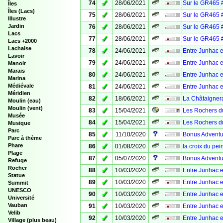
✓
74
28/06/2021
Sur le GR465 
Îles
Îles (Lacs)
✓
75
28/06/2021
Sur le GR465 
Illustre
✓
Jardin
76
28/06/2021
Sur le GR465 #
Lacs
✓
77
28/06/2021
Sur le GR465 
Lacs +2000
Lachaise
✓
78
24/06/2021
Entre Junhac e
Lavoir
✓
79
24/06/2021
Entre Junhac e
Manoir
Marais
✓
80
24/06/2021
Entre Junhac e
Marina
✓
Médiévale
81
24/06/2021
Entre Junhac e
Méridien
✓
82
18/06/2021
La Châtaignera
Moulin (eau)
Moulin (vent)
✓
83
15/04/2021
Les Rochers d
Musée
✓
84
15/04/2021
Les Rochers d
Musique
Parc
✓
85
11/10/2020
Bonus Adventur
Parc à thème
✓
Phare
86
01/08/2020
la croix du pei
Plage
✓
87
05/07/2020
Bonus Adventur
Refuge
Rocher
✓
88
10/03/2020
Entre Junhac 
Statue
✓
89
10/03/2020
Entre Junhac e
Summit
UNESCO
✓
90
10/03/2020
Entre Junhac e
Université
✓
Vauban
91
10/03/2020
Entre Junhac 
Velib
✓
92
10/03/2020
Entre Junhac e
Village (plus beau)