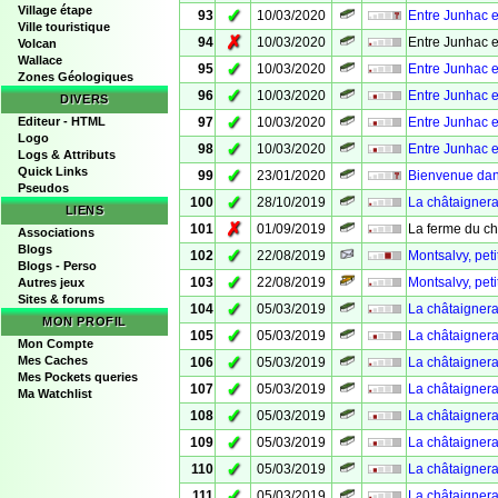
Village étape
✓
93
10/03/2020
Entre Junhac e
Ville touristique
✗
94
10/03/2020
Entre Junhac e
Volcan
Wallace
✓
95
10/03/2020
Entre Junhac 
Zones Géologiques
✓
96
10/03/2020
Entre Junhac e
DIVERS
✓
Editeur - HTML
97
10/03/2020
Entre Junhac e
Logo
✓
98
10/03/2020
Entre Junhac 
Logs & Attributs
Quick Links
✓
99
23/01/2020
Bienvenue dans 
Pseudos
✓
100
28/10/2019
La châtaignera
LIENS
✗
101
01/09/2019
La ferme du c
Associations
Blogs
✓
102
22/08/2019
Montsalvy, peti
Blogs - Perso
✓
103
22/08/2019
Montsalvy, peti
Autres jeux
Sites & forums
✓
104
05/03/2019
La châtaignera
MON PROFIL
✓
105
05/03/2019
La châtaignera
Mon Compte
✓
Mes Caches
106
05/03/2019
La châtaignera
Mes Pockets queries
✓
107
05/03/2019
La châtaignera
Ma Watchlist
✓
108
05/03/2019
La châtaigner
✓
109
05/03/2019
La châtaignera
✓
110
05/03/2019
La châtaignera
✓
111
05/03/2019
La châtaignera