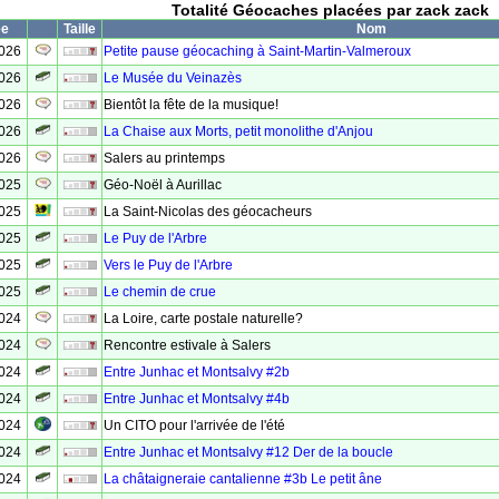
Totalité Géocaches placées par zack zack
ée
Taille
Nom
2026
Petite pause géocaching à Saint-Martin-Valmeroux
2026
Le Musée du Veinazès
2026
Bientôt la fête de la musique!
2026
La Chaise aux Morts, petit monolithe d'Anjou
2026
Salers au printemps
2025
Géo-Noël à Aurillac
2025
La Saint-Nicolas des géocacheurs
2025
Le Puy de l'Arbre
2025
Vers le Puy de l'Arbre
2025
Le chemin de crue
2024
La Loire, carte postale naturelle?
2024
Rencontre estivale à Salers
2024
Entre Junhac et Montsalvy #2b
2024
Entre Junhac et Montsalvy #4b
2024
Un CITO pour l'arrivée de l'été
2024
Entre Junhac et Montsalvy #12 Der de la boucle
2024
La châtaigneraie cantalienne #3b Le petit âne