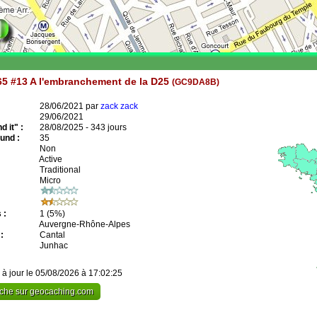
5 #13 A l'embranchement de la D25
(GC9DA8B)
28/06/2021 par
zack zack
29/06/2021
 it" :
28/08/2025 - 343 jours
und :
35
Non
Active
Traditional
Micro
 :
1
(5%)
Auvergne-Rhône-Alpes
:
Cantal
Junhac
 à jour le 05/08/2026 à 17:02:25
cache sur geocaching.com