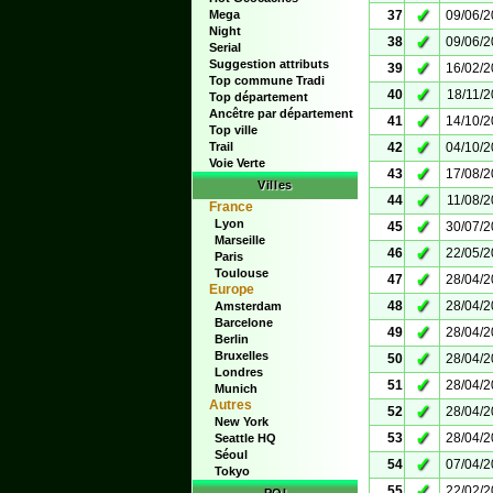
✓
Mega
37
09/06/
Night
✓
38
09/06/
Serial
Suggestion attributs
✓
39
16/02/
Top commune Tradi
✓
40
18/11/
Top département
Ancêtre par département
✓
41
14/10/
Top ville
✓
Trail
42
04/10/
Voie Verte
✓
43
17/08/
Villes
✓
44
11/08/
France
Lyon
✓
45
30/07/
Marseille
✓
46
22/05/
Paris
Toulouse
✓
47
28/04/
Europe
✓
48
28/04/
Amsterdam
Barcelone
✓
49
28/04/
Berlin
Bruxelles
✓
50
28/04/
Londres
✓
51
28/04/
Munich
Autres
✓
52
28/04/
New York
✓
53
28/04/
Seattle HQ
Séoul
✓
54
07/04/
Tokyo
✓
55
22/02/