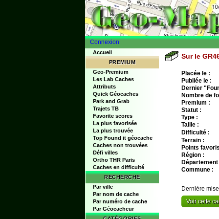
Connexion
Accueil
Sur le GR46
PREMIUM
Geo-Premium
Placée le :
Les Lab Caches
Publiée le :
Attributs
Dernier "Found
Quick Géocaches
Nombre de fo
Park and Grab
Premium :
Trajets TB
Statut :
Favorite scores
Type :
La plus favorisée
Taille :
La plus trouvée
Difficulté :
Top Found it géocache
Terrain :
Caches non trouvées
Points favoris
Défi villes
Région :
Ortho THR Paris
Département 
Caches en difficulté
Commune :
RECHERCHE
Par ville
Dernière mise
Par nom de cache
Voir cette 
Par numéro de cache
Par Géocacheur
CATÉGORIES