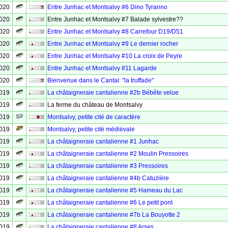
2020
Entre Junhac et Montsalvy #6 Dino Tyranno
2020
Entre Junhac et Montsalvy #7 Balade sylvestre??
2020
Entre Junhac et Montsalvy #8 Carrefour D19/D51
2020
Entre Junhac et Montsalvy #9 Le dernier rocher
2020
Entre Junhac et Montsalvy #10 La croix de Peyre
2020
Entre Junhac et Montsalvy #11 Lagarde
2020
Bienvenue dans le Cantal: "la truffade"
2019
La châtaigneraie cantalienne #2b Bébête velue
2019
La ferme du château de Montsalvy
2019
Montsalvy, petite cité de caractère
2019
Montsalvy, petite cité médiévale
2019
La châtaigneraie cantalienne #1 Junhac
2019
La châtaigneraie cantalienne #2 Moulin Pressoires
2019
La châtaigneraie cantalienne #3 Pressoires
2019
La châtaigneraie cantalienne #4b Catuzière
2019
La châtaigneraie cantalienne #5 Hameau du Lac
2019
La châtaigneraie cantalienne #6 Le petit pont
2019
La châtaigneraie cantalienne #7b La Bouyotte 2
2019
La châtaigneraie cantalienne #8 Arses