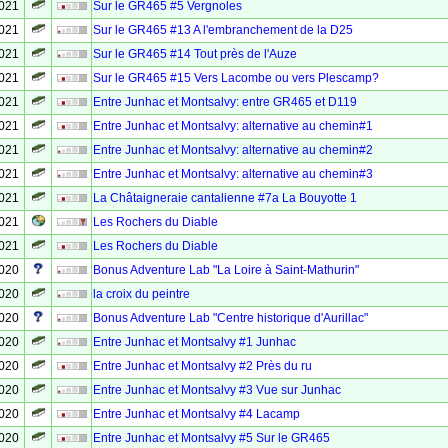
2021
Sur le GR465 #5 Vergnoles
2021
Sur le GR465 #13 A l'embranchement de la D25
2021
Sur le GR465 #14 Tout près de l'Auze
2021
Sur le GR465 #15 Vers Lacombe ou vers Plescamp?
2021
Entre Junhac et Montsalvy: entre GR465 et D119
2021
Entre Junhac et Montsalvy: alternative au chemin#1
2021
Entre Junhac et Montsalvy: alternative au chemin#2
2021
Entre Junhac et Montsalvy: alternative au chemin#3
2021
La Châtaigneraie cantalienne #7a La Bouyotte 1
2021
Les Rochers du Diable
2021
Les Rochers du Diable
2020
Bonus Adventure Lab "La Loire à Saint-Mathurin"
2020
la croix du peintre
2020
Bonus Adventure Lab "Centre historique d'Aurillac"
2020
Entre Junhac et Montsalvy #1 Junhac
2020
Entre Junhac et Montsalvy #2 Près du ru
2020
Entre Junhac et Montsalvy #3 Vue sur Junhac
2020
Entre Junhac et Montsalvy #4 Lacamp
2020
Entre Junhac et Montsalvy #5 Sur le GR465