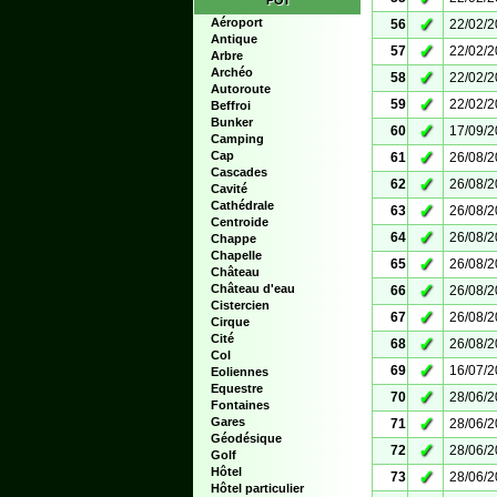
POI
✓
Aéroport
56
22/02/
Antique
✓
57
22/02/
Arbre
Archéo
✓
58
22/02/
Autoroute
✓
59
22/02/
Beffroi
Bunker
✓
60
17/09/
Camping
✓
Cap
61
26/08/
Cascades
✓
62
26/08/
Cavité
Cathédrale
✓
63
26/08/
Centroide
✓
64
26/08/
Chappe
Chapelle
✓
65
26/08/
Château
✓
Château d'eau
66
26/08/
Cistercien
✓
67
26/08/
Cirque
Cité
✓
68
26/08/
Col
✓
69
16/07/
Eoliennes
Equestre
✓
70
28/06/
Fontaines
✓
Gares
71
28/06/
Géodésique
✓
72
28/06/
Golf
Hôtel
✓
73
28/06/
Hôtel particulier