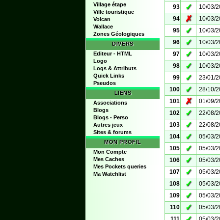
Village étape
✓
93
10/03/
Ville touristique
✗
94
10/03/
Volcan
Wallace
✓
95
10/03/
Zones Géologiques
✓
96
10/03/
DIVERS
✓
Editeur - HTML
97
10/03/
Logo
✓
98
10/03/
Logs & Attributs
Quick Links
✓
99
23/01/
Pseudos
✓
100
28/10/
LIENS
✗
101
01/09/
Associations
Blogs
✓
102
22/08/
Blogs - Perso
✓
103
22/08/
Autres jeux
Sites & forums
✓
104
05/03/
MON PROFIL
✓
105
05/03/
Mon Compte
✓
Mes Caches
106
05/03/
Mes Pockets queries
✓
107
05/03/
Ma Watchlist
✓
108
05/03/
✓
109
05/03/
✓
110
05/03/
✓
111
05/03/