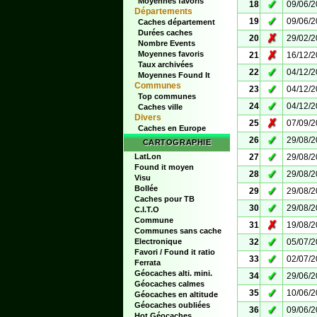
Moyennes favoris
✓
18
09/06/
Départements
✓
19
09/06/
Caches département
Durées caches
✗
20
29/02/
Nombre Events
✗
Moyennes favoris
21
16/12/
Taux archivées
✓
22
04/12/
Moyennes Found It
Communes
✓
23
04/12/
Top communes
✓
24
04/12/
Caches ville
Divers
✗
25
07/09/
Caches en Europe
✓
26
29/08/
CARTOGRAPHIE
✓
LatLon
27
29/08/
Found it moyen
✓
28
29/08/
Visu
Bollée
✓
29
29/08/
Caches pour TB
✓
30
29/08/
C.I.T.O
Commune
✗
31
19/08/
Communes sans cache
✓
Electronique
32
05/07/
Favori / Found it ratio
✓
33
02/07/
Ferrata
Géocaches alti. mini.
✓
34
29/06/
Géocaches calmes
✓
35
10/06/
Géocaches en altitude
Géocaches oubliées
✓
36
09/06/
Hot Géocaches