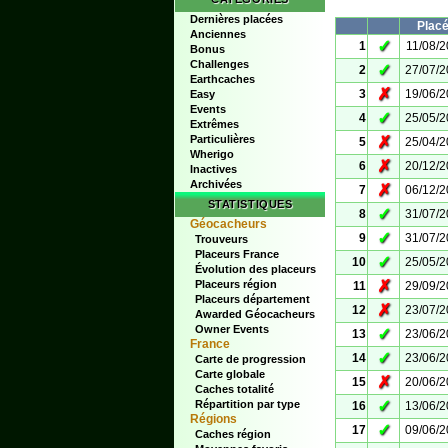
Dernières placées
Plac
Anciennes
✓
1
11/08/
Bonus
Challenges
✓
2
27/07/
Earthcaches
✗
3
19/06/
Easy
Events
✓
4
25/05/
Extrêmes
Particulières
✗
5
25/04/
Wherigo
✗
6
20/12/
Inactives
Archivées
✗
7
06/12/
STATISTIQUES
✓
8
31/07/
Géocacheurs
✓
9
31/07/
Trouveurs
Placeurs France
✓
10
25/05/
Évolution des placeurs
✗
Placeurs région
11
29/09/
Placeurs département
✗
12
23/07/
Awarded Géocacheurs
Owner Events
✓
13
23/06/
France
✓
14
23/06/
Carte de progression
Carte globale
✗
15
20/06/
Caches totalité
✓
Répartition par type
16
13/06/
Régions
✓
17
09/06/
Caches région