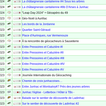
2024
La châtaigneraie cantalienne #4 Sous les arbres
2024
La châtaigneraie cantalienne #8b D'Arses à Junhac
2024
"Leap Day 2024" + Géoapéro du 49
2023
Géo-Noël à Aurillac
2023
Les bords de la Jordanne
2023
Quartier Saint-Géraud
2023
Place d'Aurinques, rue Vermenouze
2023
À la rencontre de géocacheurs à Sauveterre
2023
Entre Pressoires et Catuzière #I
2023
Entre Pressoires et Catuzière #II
2023
Entre Pressoires et Catuzière #III
2023
Entre Pressoires et Catuzière #IV
2023
Entre Pressoires et Catuzière #V
2023
Journée Internationale du Géocaching
2023
Chemin de croix junhacoises....
2023
Entre Junhac et Montsalvy#7 Près des jeunes arbres
2023
Junhac l'église - Letterbox / Hôtel à TBs -
2023
Balade sur le sentier de découverte de Ladinhac
2023
Sur le sentier de découverte de Ladinhac #2