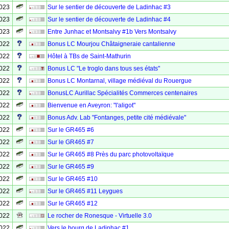
2023
Sur le sentier de découverte de Ladinhac #3
2023
Sur le sentier de découverte de Ladinhac #4
2023
Entre Junhac et Montsalvy #1b Vers Montsalvy
2022
Bonus LC Mourjou Châtaigneraie cantalienne
2022
Hôtel à TBs de Saint-Mathurin
2022
Bonus LC "Le troglo dans tous ses états"
2022
Bonus LC Montarnal, village médiéval du Rouergue
2022
BonusLC Aurillac Spécialités Commerces centenaires
2022
Bienvenue en Aveyron: "l'aligot"
2022
Bonus Adv. Lab "Fontanges, petite cité médiévale"
2022
Sur le GR465 #6
2022
Sur le GR465 #7
2022
Sur le GR465 #8 Près du parc photovoltaïque
2022
Sur le GR465 #9
2022
Sur le GR465 #10
2022
Sur le GR465 #11 Leygues
2022
Sur le GR465 #12
2022
Le rocher de Ronesque - Virtuelle 3.0
2022
Vers le bourg de Ladinhac #1