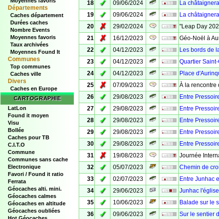
Moyennes favoris
✓
18
09/06/2024
La châtaignera
Départements
✓
19
09/06/2024
La châtaignera
Caches département
Durées caches
✗
20
29/02/2024
"Leap Day 202
Nombre Events
✗
Moyennes favoris
21
16/12/2023
Géo-Noël à Aur
Taux archivées
✓
22
04/12/2023
Les bords de 
Moyennes Found It
Communes
✓
23
04/12/2023
Quartier Saint
Top communes
✓
24
04/12/2023
Place d'Aurin
Caches ville
Divers
✗
25
07/09/2023
À la rencontre
Caches en Europe
✓
26
29/08/2023
Entre Pressoire
CARTOGRAPHIE
✓
LatLon
27
29/08/2023
Entre Pressoire
Found it moyen
✓
28
29/08/2023
Entre Pressoire
Visu
Bollée
✓
29
29/08/2023
Entre Pressoir
Caches pour TB
✓
30
29/08/2023
Entre Pressoir
C.I.T.O
Commune
✗
31
19/08/2023
Journée Inter
Communes sans cache
✓
Electronique
32
05/07/2023
Chemin de croi
Favori / Found it ratio
✓
33
02/07/2023
Entre Junhac e
Ferrata
Géocaches alti. mini.
✓
34
29/06/2023
Junhac l'église
Géocaches calmes
✓
35
10/06/2023
Balade sur le 
Géocaches en altitude
Géocaches oubliées
✓
36
09/06/2023
Sur le sentier
Hot Géocaches