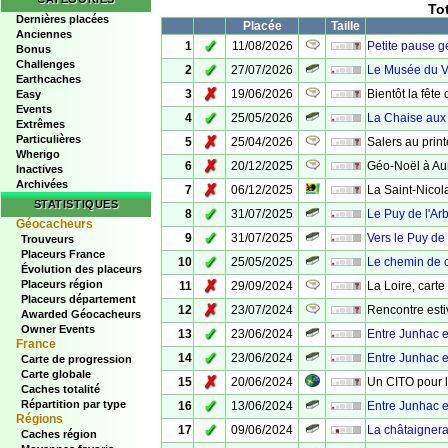
To
Dernières placées
Placée
Taille
Anciennes
✓
1
11/08/2026
Petite pause g
Bonus
Challenges
✓
2
27/07/2026
Le Musée du V
Earthcaches
✗
3
19/06/2026
Bientôt la fête
Easy
Events
✓
4
25/05/2026
La Chaise aux 
Extrêmes
Particulières
✗
5
25/04/2026
Salers au prin
Wherigo
✗
6
20/12/2025
Géo-Noël à Aur
Inactives
Archivées
✗
7
06/12/2025
La Saint-Nico
STATISTIQUES
✓
8
31/07/2025
Le Puy de l'Ar
Géocacheurs
✓
9
31/07/2025
Vers le Puy de 
Trouveurs
Placeurs France
✓
10
25/05/2025
Le chemin de 
Évolution des placeurs
✗
Placeurs région
11
29/09/2024
La Loire, carte
Placeurs département
✗
12
23/07/2024
Rencontre esti
Awarded Géocacheurs
Owner Events
✓
13
23/06/2024
Entre Junhac e
France
✓
14
23/06/2024
Entre Junhac e
Carte de progression
Carte globale
✗
15
20/06/2024
Un CITO pour l'
Caches totalité
✓
Répartition par type
16
13/06/2024
Entre Junhac e
Régions
✓
17
09/06/2024
La châtaignera
Caches région