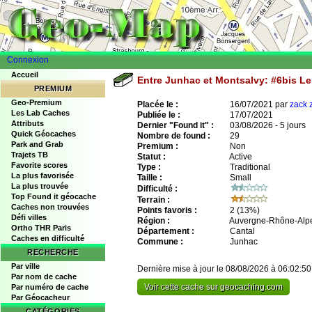
Connexion
Accueil
Entre Junhac et Montsalvy: #6bis Le
PREMIUM
Geo-Premium
Placée le :
16/07/2021 par
zack 
Les Lab Caches
Publiée le :
17/07/2021
Attributs
Dernier "Found it" :
03/08/2026 - 5 jours
Quick Géocaches
Nombre de found :
29
Park and Grab
Premium :
Non
Trajets TB
Statut :
Active
Favorite scores
Type :
Traditional
La plus favorisée
Taille :
Small
La plus trouvée
Difficulté :
Top Found it géocache
Terrain :
Caches non trouvées
Points favoris :
2
(13%)
Défi villes
Région :
Auvergne-Rhône-Alp
Ortho THR Paris
Département :
Cantal
Caches en difficulté
Commune :
Junhac
RECHERCHE
Par ville
Dernière mise à jour le 08/08/2026 à 06:02:50
Par nom de cache
Voir cette cache sur geocaching.com
Par numéro de cache
Par Géocacheur
CATÉGORIES