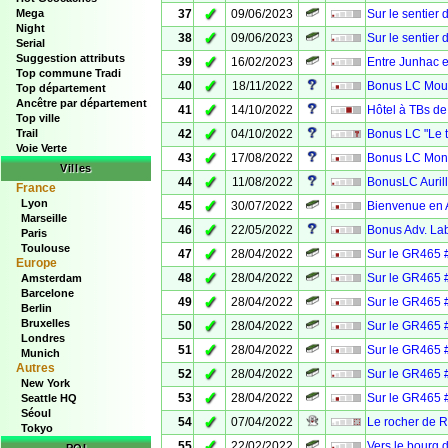
✓
Mega
37
09/06/2023
Sur le sentier
Night
✓
38
09/06/2023
Sur le sentier
Serial
Suggestion attributs
✓
39
16/02/2023
Entre Junhac e
Top commune Tradi
✓
40
18/11/2022
Bonus LC Mour
Top département
Ancêtre par département
✓
41
14/10/2022
Hôtel à TBs de
Top ville
✓
Trail
42
04/10/2022
Bonus LC "Le t
Voie Verte
✓
43
17/08/2022
Bonus LC Mont
Villes
✓
44
11/08/2022
BonusLC Auril
France
Lyon
✓
45
30/07/2022
Bienvenue en Av
Marseille
✓
46
22/05/2022
Bonus Adv. Lab
Paris
Toulouse
✓
47
28/04/2022
Sur le GR465 
Europe
✓
48
28/04/2022
Sur le GR465 
Amsterdam
Barcelone
✓
49
28/04/2022
Sur le GR465 #
Berlin
Bruxelles
✓
50
28/04/2022
Sur le GR465 
Londres
✓
51
28/04/2022
Sur le GR465 
Munich
Autres
✓
52
28/04/2022
Sur le GR465 
New York
✓
53
28/04/2022
Sur le GR465 
Seattle HQ
Séoul
✓
54
07/04/2022
Le rocher de R
Tokyo
✓
55
22/02/2022
Vers le bourg 