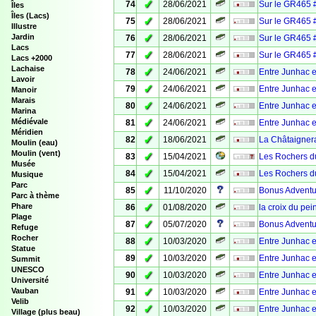
✓
74
28/06/2021
Sur le GR465 
Îles
Îles (Lacs)
✓
75
28/06/2021
Sur le GR465 
Illustre
✓
Jardin
76
28/06/2021
Sur le GR465 #
Lacs
✓
77
28/06/2021
Sur le GR465 
Lacs +2000
Lachaise
✓
78
24/06/2021
Entre Junhac e
Lavoir
✓
79
24/06/2021
Entre Junhac e
Manoir
Marais
✓
80
24/06/2021
Entre Junhac e
Marina
✓
Médiévale
81
24/06/2021
Entre Junhac e
Méridien
✓
82
18/06/2021
La Châtaignera
Moulin (eau)
Moulin (vent)
✓
83
15/04/2021
Les Rochers d
Musée
✓
84
15/04/2021
Les Rochers d
Musique
Parc
✓
85
11/10/2020
Bonus Adventur
Parc à thème
✓
Phare
86
01/08/2020
la croix du pei
Plage
✓
87
05/07/2020
Bonus Adventur
Refuge
Rocher
✓
88
10/03/2020
Entre Junhac 
Statue
✓
89
10/03/2020
Entre Junhac e
Summit
UNESCO
✓
90
10/03/2020
Entre Junhac e
Université
✓
Vauban
91
10/03/2020
Entre Junhac 
Velib
✓
92
10/03/2020
Entre Junhac e
Village (plus beau)