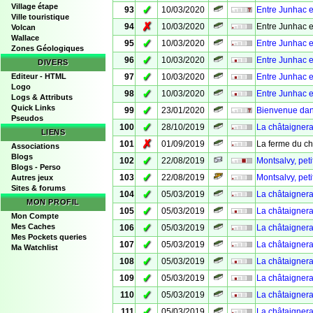
Village étape
✓
93
10/03/2020
Entre Junhac e
Ville touristique
✗
94
10/03/2020
Entre Junhac e
Volcan
Wallace
✓
95
10/03/2020
Entre Junhac 
Zones Géologiques
✓
96
10/03/2020
Entre Junhac e
DIVERS
✓
Editeur - HTML
97
10/03/2020
Entre Junhac e
Logo
✓
98
10/03/2020
Entre Junhac 
Logs & Attributs
Quick Links
✓
99
23/01/2020
Bienvenue dans 
Pseudos
✓
100
28/10/2019
La châtaignera
LIENS
✗
101
01/09/2019
La ferme du c
Associations
Blogs
✓
102
22/08/2019
Montsalvy, peti
Blogs - Perso
✓
103
22/08/2019
Montsalvy, peti
Autres jeux
Sites & forums
✓
104
05/03/2019
La châtaignera
MON PROFIL
✓
105
05/03/2019
La châtaignera
Mon Compte
✓
Mes Caches
106
05/03/2019
La châtaignera
Mes Pockets queries
✓
107
05/03/2019
La châtaignera
Ma Watchlist
✓
108
05/03/2019
La châtaigner
✓
109
05/03/2019
La châtaignera
✓
110
05/03/2019
La châtaignera
✓
111
05/03/2019
La châtaignera