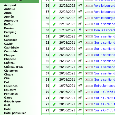
POI
✓
Aéroport
56
22/02/2022
Vers le bourg 
Antique
✓
57
22/02/2022
Vers le bourg 
Arbre
Archéo
✓
58
22/02/2022
Vers le bourg 
Autoroute
✓
59
22/02/2022
Sur le sentier
Beffroi
Bunker
✓
60
17/09/2021
Bonus Labcache
Camping
✓
Cap
61
26/08/2021
Sur le sentier
Cascades
✓
62
26/08/2021
Sur le sentier
Cavité
Cathédrale
✓
63
26/08/2021
Sur le sentier
Centroide
✓
64
26/08/2021
Sur le sentier
Chappe
Chapelle
✓
65
26/08/2021
Sur le sentier
Château
✓
Château d'eau
66
26/08/2021
Sur le sentier
Cistercien
✓
67
26/08/2021
Sur le sentier
Cirque
Cité
✓
68
26/08/2021
Sur le sentier
Col
✓
69
16/07/2021
Entre Junhac e
Eoliennes
Equestre
✓
70
28/06/2021
Sur le GR465 
Fontaines
✓
Gares
71
28/06/2021
Sur le GR465 #
Géodésique
✓
72
28/06/2021
Sur le GR465 
Golf
Hôtel
✓
73
28/06/2021
Sur le GR465 #
Hôtel particulier