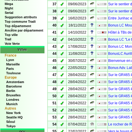
✓
Mega
37
09/06/2023
Sur le sentier
Night
✓
38
09/06/2023
Sur le sentier
Serial
Suggestion attributs
✓
39
16/02/2023
Entre Junhac e
Top commune Tradi
✓
40
18/11/2022
Bonus LC Mour
Top département
Ancêtre par département
✓
41
14/10/2022
Hôtel à TBs de
Top ville
✓
Trail
42
04/10/2022
Bonus LC "Le t
Voie Verte
✓
43
17/08/2022
Bonus LC Mont
Villes
✓
44
11/08/2022
BonusLC Auril
France
Lyon
✓
45
30/07/2022
Bienvenue en Av
Marseille
✓
46
22/05/2022
Bonus Adv. Lab
Paris
Toulouse
✓
47
28/04/2022
Sur le GR465 
Europe
✓
48
28/04/2022
Sur le GR465 
Amsterdam
Barcelone
✓
49
28/04/2022
Sur le GR465 #
Berlin
Bruxelles
✓
50
28/04/2022
Sur le GR465 
Londres
✓
51
28/04/2022
Sur le GR465 
Munich
Autres
✓
52
28/04/2022
Sur le GR465 
New York
✓
53
28/04/2022
Sur le GR465 
Seattle HQ
Séoul
✓
54
07/04/2022
Le rocher de R
Tokyo
✓
55
22/02/2022
Vers le bourg 