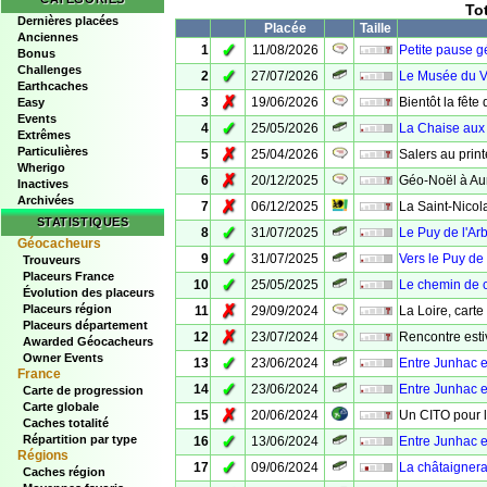
To
Dernières placées
Placée
Taille
Anciennes
✓
1
11/08/2026
Petite pause g
Bonus
Challenges
✓
2
27/07/2026
Le Musée du V
Earthcaches
✗
3
19/06/2026
Bientôt la fête
Easy
Events
✓
4
25/05/2026
La Chaise aux 
Extrêmes
Particulières
✗
5
25/04/2026
Salers au prin
Wherigo
✗
6
20/12/2025
Géo-Noël à Aur
Inactives
Archivées
✗
7
06/12/2025
La Saint-Nico
STATISTIQUES
✓
8
31/07/2025
Le Puy de l'Ar
Géocacheurs
✓
9
31/07/2025
Vers le Puy de 
Trouveurs
Placeurs France
✓
10
25/05/2025
Le chemin de 
Évolution des placeurs
✗
Placeurs région
11
29/09/2024
La Loire, carte
Placeurs département
✗
12
23/07/2024
Rencontre esti
Awarded Géocacheurs
Owner Events
✓
13
23/06/2024
Entre Junhac e
France
✓
14
23/06/2024
Entre Junhac e
Carte de progression
Carte globale
✗
15
20/06/2024
Un CITO pour l'
Caches totalité
✓
Répartition par type
16
13/06/2024
Entre Junhac e
Régions
✓
17
09/06/2024
La châtaignera
Caches région