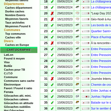
Moyennes favoris
✓
18
09/06/2024
La châtaignera
Départements
✓
19
09/06/2024
La châtaignera
Caches département
Durées caches
✗
20
29/02/2024
"Leap Day 202
Nombre Events
✗
Moyennes favoris
21
16/12/2023
Géo-Noël à Aur
Taux archivées
✓
22
04/12/2023
Les bords de 
Moyennes Found It
Communes
✓
23
04/12/2023
Quartier Saint
Top communes
✓
24
04/12/2023
Place d'Aurin
Caches ville
Divers
✗
25
07/09/2023
À la rencontre
Caches en Europe
✓
26
29/08/2023
Entre Pressoire
CARTOGRAPHIE
✓
LatLon
27
29/08/2023
Entre Pressoire
Found it moyen
✓
28
29/08/2023
Entre Pressoire
Visu
Bollée
✓
29
29/08/2023
Entre Pressoir
Caches pour TB
✓
30
29/08/2023
Entre Pressoir
C.I.T.O
Commune
✗
31
19/08/2023
Journée Inter
Communes sans cache
✓
Electronique
32
05/07/2023
Chemin de croi
Favori / Found it ratio
✓
33
02/07/2023
Entre Junhac e
Ferrata
Géocaches alti. mini.
✓
34
29/06/2023
Junhac l'église
Géocaches calmes
✓
35
10/06/2023
Balade sur le 
Géocaches en altitude
Géocaches oubliées
✓
36
09/06/2023
Sur le sentier
Hot Géocaches