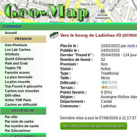
Connexion
Accueil
Vers le bourg de Ladinhac #3
(GC9NX
PREMIUM
Geo-Premium
Placée le :
22/02/2022 par
zack 
Les Lab Caches
Publiée le :
24/02/2022
Attributs
Dernier "Found it" :
05/04/2026 - 124 jour
Quick Géocaches
Nombre de found :
32
Park and Grab
Premium :
Non
Trajets TB
Statut :
Active
Favorite scores
Type :
Traditional
La plus favorisée
Taille :
Micro
La plus trouvée
Difficulté :
Top Found it géocache
Terrain :
Caches non trouvées
Points favoris :
0
(0%)
Défi villes
Région :
Auvergne-Rhône-Alp
Ortho THR Paris
Département :
Cantal
Caches en difficulté
Commune :
Ladinhac
RECHERCHE
Par ville
Dernière mise à jour le 07/08/2026 à 11:17:37
Par nom de cache
Voir cette cache sur geocaching.com
Par numéro de cache
Par Géocacheur
CATÉGORIES