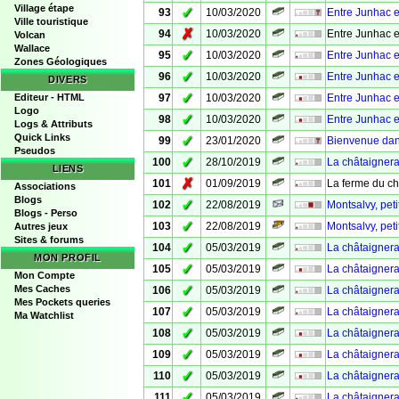
Village étape
✓
93
10/03/2020
Entre Junhac e
Ville touristique
✗
94
10/03/2020
Entre Junhac e
Volcan
Wallace
✓
95
10/03/2020
Entre Junhac 
Zones Géologiques
✓
96
10/03/2020
Entre Junhac e
DIVERS
✓
Editeur - HTML
97
10/03/2020
Entre Junhac e
Logo
✓
98
10/03/2020
Entre Junhac 
Logs & Attributs
Quick Links
✓
99
23/01/2020
Bienvenue dans 
Pseudos
✓
100
28/10/2019
La châtaignera
LIENS
✗
101
01/09/2019
La ferme du c
Associations
Blogs
✓
102
22/08/2019
Montsalvy, peti
Blogs - Perso
✓
103
22/08/2019
Montsalvy, peti
Autres jeux
Sites & forums
✓
104
05/03/2019
La châtaignera
MON PROFIL
✓
105
05/03/2019
La châtaignera
Mon Compte
✓
Mes Caches
106
05/03/2019
La châtaignera
Mes Pockets queries
✓
107
05/03/2019
La châtaignera
Ma Watchlist
✓
108
05/03/2019
La châtaigner
✓
109
05/03/2019
La châtaignera
✓
110
05/03/2019
La châtaignera
✓
111
05/03/2019
La châtaignera