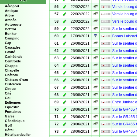
POI
✓
Aéroport
56
22/02/2022
Vers le bourg 
Antique
✓
57
22/02/2022
Vers le bourg 
Arbre
Archéo
✓
58
22/02/2022
Vers le bourg 
Autoroute
✓
59
22/02/2022
Sur le sentier
Beffroi
Bunker
✓
60
17/09/2021
Bonus Labcache
Camping
✓
Cap
61
26/08/2021
Sur le sentier
Cascades
✓
62
26/08/2021
Sur le sentier
Cavité
Cathédrale
✓
63
26/08/2021
Sur le sentier
Centroide
✓
64
26/08/2021
Sur le sentier
Chappe
Chapelle
✓
65
26/08/2021
Sur le sentier
Château
✓
Château d'eau
66
26/08/2021
Sur le sentier
Cistercien
✓
67
26/08/2021
Sur le sentier
Cirque
Cité
✓
68
26/08/2021
Sur le sentier
Col
✓
69
16/07/2021
Entre Junhac e
Eoliennes
Equestre
✓
70
28/06/2021
Sur le GR465 
Fontaines
✓
Gares
71
28/06/2021
Sur le GR465 #
Géodésique
✓
72
28/06/2021
Sur le GR465 
Golf
Hôtel
✓
73
28/06/2021
Sur le GR465 #
Hôtel particulier