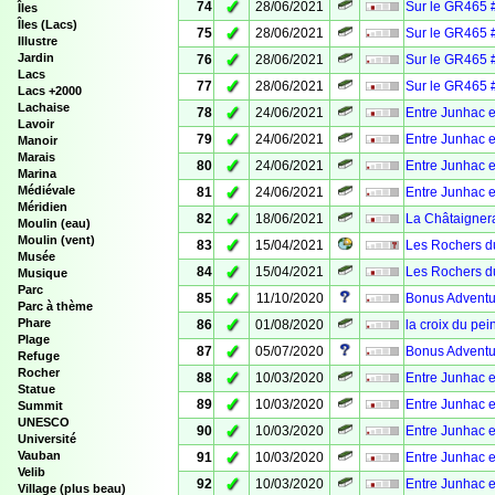
✓
74
28/06/2021
Sur le GR465 
Îles
Îles (Lacs)
✓
75
28/06/2021
Sur le GR465 
Illustre
✓
Jardin
76
28/06/2021
Sur le GR465 #
Lacs
✓
77
28/06/2021
Sur le GR465 
Lacs +2000
Lachaise
✓
78
24/06/2021
Entre Junhac e
Lavoir
✓
79
24/06/2021
Entre Junhac e
Manoir
Marais
✓
80
24/06/2021
Entre Junhac e
Marina
✓
Médiévale
81
24/06/2021
Entre Junhac e
Méridien
✓
82
18/06/2021
La Châtaignera
Moulin (eau)
Moulin (vent)
✓
83
15/04/2021
Les Rochers d
Musée
✓
84
15/04/2021
Les Rochers d
Musique
Parc
✓
85
11/10/2020
Bonus Adventur
Parc à thème
✓
Phare
86
01/08/2020
la croix du pei
Plage
✓
87
05/07/2020
Bonus Adventur
Refuge
Rocher
✓
88
10/03/2020
Entre Junhac 
Statue
✓
89
10/03/2020
Entre Junhac e
Summit
UNESCO
✓
90
10/03/2020
Entre Junhac e
Université
✓
Vauban
91
10/03/2020
Entre Junhac 
Velib
✓
92
10/03/2020
Entre Junhac e
Village (plus beau)