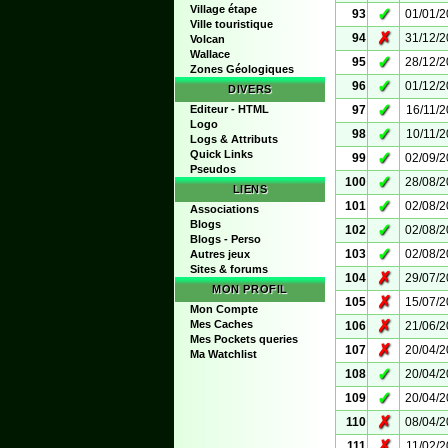
Village étape
✓
93
01/01/
Ville touristique
✗
94
31/12/
Volcan
Wallace
✓
95
28/12/
Zones Géologiques
✓
96
01/12/
DIVERS
✓
Editeur - HTML
97
16/11/
Logo
✓
98
10/11/
Logs & Attributs
Quick Links
✓
99
02/09/
Pseudos
✓
100
28/08/
LIENS
✓
101
02/08/
Associations
Blogs
✓
102
02/08/
Blogs - Perso
✓
103
02/08/
Autres jeux
Sites & forums
✗
104
29/07/
MON PROFIL
✗
105
15/07/
Mon Compte
✗
Mes Caches
106
21/06/
Mes Pockets queries
✗
107
20/04/
Ma Watchlist
✓
108
20/04/
✓
109
20/04/
✗
110
08/04/
✗
111
11/02/