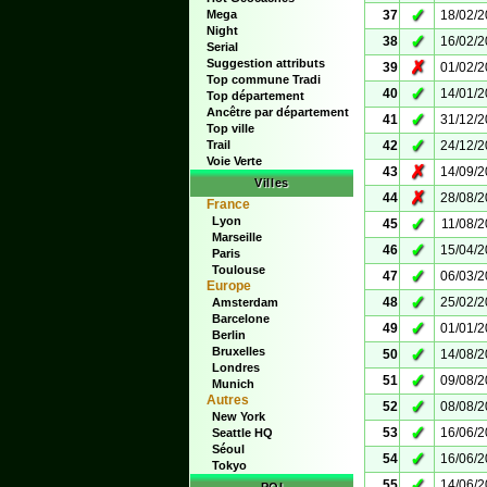
✓
Mega
37
18/02/
Night
✓
38
16/02/
Serial
Suggestion attributs
✗
39
01/02/
Top commune Tradi
✓
40
14/01/
Top département
Ancêtre par département
✓
41
31/12/
Top ville
✓
Trail
42
24/12/
Voie Verte
✗
43
14/09/
Villes
✗
44
28/08/
France
Lyon
✓
45
11/08/
Marseille
✓
46
15/04/
Paris
Toulouse
✓
47
06/03/
Europe
✓
48
25/02/
Amsterdam
Barcelone
✓
49
01/01/
Berlin
Bruxelles
✓
50
14/08/
Londres
✓
51
09/08/
Munich
Autres
✓
52
08/08/
New York
✓
53
16/06/
Seattle HQ
Séoul
✓
54
16/06/
Tokyo
✓
55
14/06/