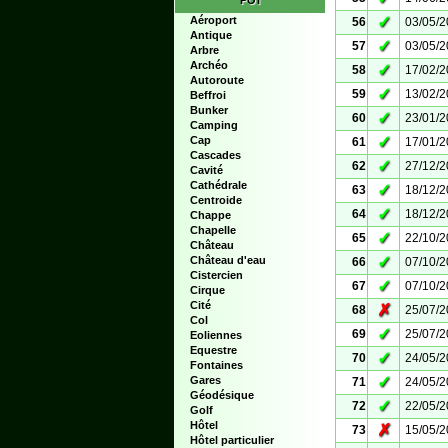
POI
✓
Aéroport
56
03/05/
Antique
✓
57
03/05/
Arbre
Archéo
✓
58
17/02/
Autoroute
✓
59
13/02/
Beffroi
Bunker
✓
60
23/01/
Camping
✓
Cap
61
17/01/
Cascades
✓
62
27/12/
Cavité
Cathédrale
✓
63
18/12/
Centroide
✓
64
18/12/
Chappe
Chapelle
✓
65
22/10/
Château
✓
Château d'eau
66
07/10/
Cistercien
✓
67
07/10/
Cirque
Cité
✗
68
25/07/
Col
✓
69
25/07/
Eoliennes
Equestre
✓
70
24/05/
Fontaines
✓
Gares
71
24/05/
Géodésique
✓
72
22/05/
Golf
Hôtel
✗
73
15/05/
Hôtel particulier