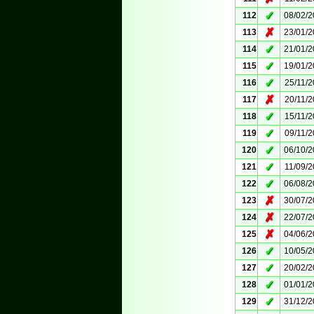
✓
112
08/02/
✗
113
23/01/
✓
114
21/01/
✓
115
19/01/
✓
116
25/11/
✗
117
20/11/
✓
118
15/11/
✓
119
09/11/
✓
120
06/10/
✓
121
11/09/
✓
122
06/08/
✗
123
30/07/
✗
124
22/07/
✗
125
04/06/
✓
126
10/05/
✓
127
20/02/
✓
128
01/01/
✓
129
31/12/