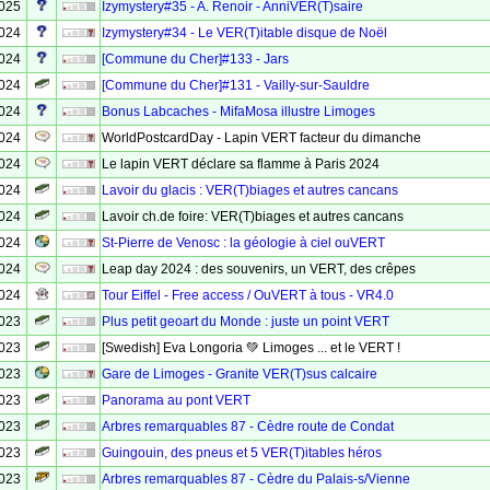
2025
Izymystery#35 - A. Renoir - AnniVER(T)saire
2024
Izymystery#34 - Le VER(T)itable disque de Noël
2024
[Commune du Cher]#133 - Jars
2024
[Commune du Cher]#131 - Vailly-sur-Sauldre
2024
Bonus Labcaches - MifaMosa illustre Limoges
2024
WorldPostcardDay - Lapin VERT facteur du dimanche
2024
Le lapin VERT déclare sa flamme à Paris 2024
2024
Lavoir du glacis : VER(T)biages et autres cancans
2024
Lavoir ch.de foire: VER(T)biages et autres cancans
2024
St-Pierre de Venosc : la géologie à ciel ouVERT
2024
Leap day 2024 : des souvenirs, un VERT, des crêpes
2024
Tour Eiffel - Free access / OuVERT à tous - VR4.0
2023
Plus petit geoart du Monde : juste un point VERT
2023
[Swedish] Eva Longoria 💚 Limoges ... et le VERT !
2023
Gare de Limoges - Granite VER(T)sus calcaire
2023
Panorama au pont VERT
2023
Arbres remarquables 87 - Cèdre route de Condat
2023
Guingouin, des pneus et 5 VER(T)itables héros
2023
Arbres remarquables 87 - Cèdre du Palais-s/Vienne