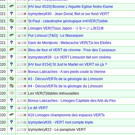
2021
[HV tour #020] Bosmie L'Aiguille Eglise Notre-Dame
2021
Izymystery#30 - Jean Dorat, filet or sur fond VERT
2021
St-Paul : catastrophe géologique irréVER(T)sible
2021
Limoges VER(T)sus Japon - リモージュ対日本
2021
Pur Limouzi [T&G] : Le Massepain
2021
Gare de Montjovis : Metacache VER(T)s les Etoiles
2020
Bleu de four et VERT de chrome : Four des Casseaux
2020
Izymystery#28 - Le VERT Limousin fait son cinéma
2020
[HV tour #154] St Just le Martel en VERT où çà ?
2020
Bonus Labcaches - A ses pieds coule la Vienne
2020
#3 - DécouVERTe de la géologie du Limousin
2020
#4 - DécouVERTe de la géologie du Limousin
2020
Les VER(T)itables retrouvailles
2020
Bonus Labcaches - Limoges Capitale des Arts du Feu
2020
Le dé VERT
2020
#10 Limoges championne des espaces VERTs
2020
Izymystery#26 - VERT mot compte triple
2020
Izymystery#22 - Le parapluie VERT