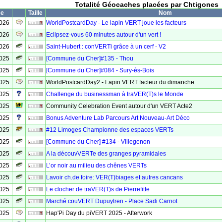
Totalité Géocaches placées par Chtigones
ée
Taille
Nom
2026
WorldPostcardDay - Le lapin VERT joue les facteurs
2026
Eclipsez-vous 60 minutes autour d'un vert !
2026
Saint-Hubert : conVERTi grâce à un cerf - V2
2025
[Commune du Cher]#135 - Thou
2025
[Commune du Cher]#084 - Sury-ès-Bois
2025
WorldPostcardDay2 - Lapin VERT facteur du dimanche
2025
Challenge du businessman à traVER(T)s le Monde
2025
Community Celebration Event autour d'un VERT Acte2
2025
Bonus Adventure Lab Parcours Art Nouveau-Art Déco
2025
#12 Limoges Championne des espaces VERTs
2025
[Commune du Cher] #134 - Villegenon
2025
A la découvVERTe des granges pyramidales
2025
L’or noir au milieu des chênes VERTs
2025
Lavoir ch.de foire: VER(T)biages et autres cancans
2025
Le clocher de traVER(T)s de Pierrefitte
2025
Marché couVERT Dupuytren - Place Sadi Carnot
2025
Hap'Pi Day du piVERT 2025 - Afterwork