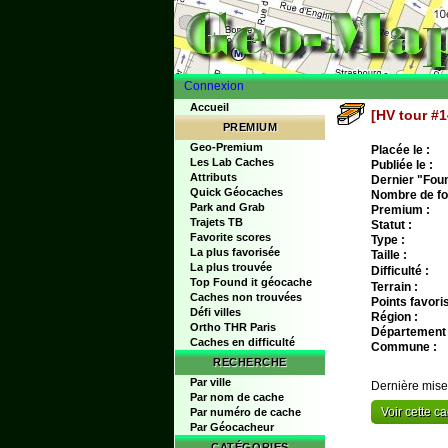
Connexion
Accueil
[HV tour #1
PREMIUM
Geo-Premium
Placée le :
Les Lab Caches
Publiée le :
Attributs
Dernier "Found
Quick Géocaches
Nombre de fo
Park and Grab
Premium :
Trajets TB
Statut :
Favorite scores
Type :
La plus favorisée
Taille :
La plus trouvée
Difficulté :
Top Found it géocache
Terrain :
Caches non trouvées
Points favoris
Défi villes
Région :
Ortho THR Paris
Département 
Caches en difficulté
Commune :
RECHERCHE
Par ville
Dernière mise
Par nom de cache
Voir cette 
Par numéro de cache
Par Géocacheur
CATÉGORIES