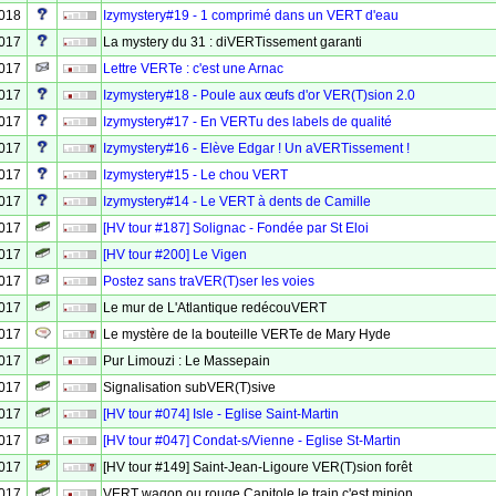
2018
Izymystery#19 - 1 comprimé dans un VERT d'eau
2017
La mystery du 31 : diVERTissement garanti
2017
Lettre VERTe : c'est une Arnac
2017
Izymystery#18 - Poule aux œufs d'or VER(T)sion 2.0
2017
Izymystery#17 - En VERTu des labels de qualité
2017
Izymystery#16 - Elève Edgar ! Un aVERTissement !
2017
Izymystery#15 - Le chou VERT
2017
Izymystery#14 - Le VERT à dents de Camille
2017
[HV tour #187] Solignac - Fondée par St Eloi
2017
[HV tour #200] Le Vigen
2017
Postez sans traVER(T)ser les voies
2017
Le mur de L'Atlantique redécouVERT
2017
Le mystère de la bouteille VERTe de Mary Hyde
2017
Pur Limouzi : Le Massepain
2017
Signalisation subVER(T)sive
2017
[HV tour #074] Isle - Eglise Saint-Martin
2017
[HV tour #047] Condat-s/Vienne - Eglise St-Martin
2017
[HV tour #149] Saint-Jean-Ligoure VER(T)sion forêt
2017
VERT wagon ou rouge Capitole le train c'est minion