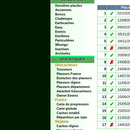
Dernières placées
Plac
Anciennes
✓
1
02/10/
Bonus
Challenges
✓
2
12/08/
Earthcaches
✓
3
09/05/
Easy
Events
✓
4
05/11/
Extrêmes
Particulières
✓
5
04/11/
Wherigo
✗
6
28/09/
Inactives
Archivées
✓
7
20/09/
STATISTIQUES
✗
8
24/08/
Géocacheurs
✓
9
24/08/
Trouveurs
Placeurs France
✓
10
14/07/
Évolution des placeurs
✓
Placeurs région
11
11/06/
Placeurs département
✓
12
10/06/
Awarded Géocacheurs
Owner Events
✓
13
10/06/
France
✓
14
25/05/
Carte de progression
Carte globale
✓
15
25/05/
Caches totalité
✓
Répartition par type
16
21/05/
Régions
✗
17
14/03/
Caches région