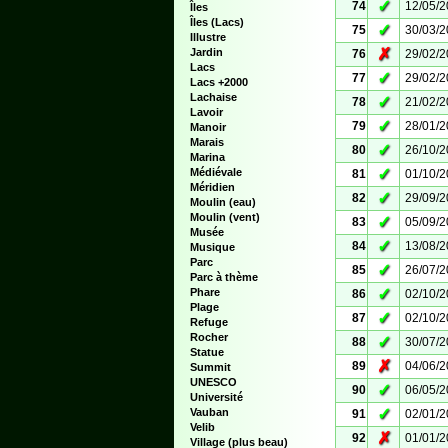
✓
74
12/05/
Îles
Îles (Lacs)
✓
75
30/03/
Illustre
✗
Jardin
76
29/02/
Lacs
✓
77
29/02/
Lacs +2000
Lachaise
✓
78
21/02/
Lavoir
✓
79
28/01/
Manoir
Marais
✓
80
26/10/
Marina
✓
Médiévale
81
01/10/
Méridien
✓
82
29/09/
Moulin (eau)
Moulin (vent)
✓
83
05/09/
Musée
✓
84
13/08/
Musique
Parc
✓
85
26/07/
Parc à thème
✓
Phare
86
02/10/
Plage
✓
87
02/10/
Refuge
Rocher
✓
88
30/07/
Statue
✗
89
04/06/
Summit
UNESCO
✓
90
06/05/
Université
✓
Vauban
91
02/01/
Velib
✗
92
01/01/
Village (plus beau)