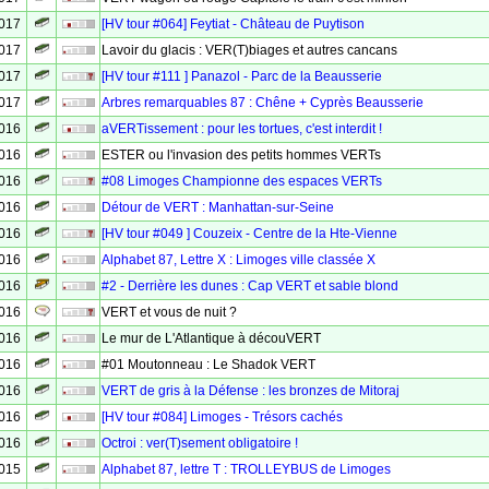
2017
[HV tour #064] Feytiat - Château de Puytison
2017
Lavoir du glacis : VER(T)biages et autres cancans
2017
[HV tour #111 ] Panazol - Parc de la Beausserie
2017
Arbres remarquables 87 : Chêne + Cyprès Beausserie
2016
aVERTissement : pour les tortues, c'est interdit !
2016
ESTER ou l'invasion des petits hommes VERTs
2016
#08 Limoges Championne des espaces VERTs
2016
Détour de VERT : Manhattan-sur-Seine
2016
[HV tour #049 ] Couzeix - Centre de la Hte-Vienne
2016
Alphabet 87, Lettre X : Limoges ville classée X
2016
#2 - Derrière les dunes : Cap VERT et sable blond
2016
VERT et vous de nuit ?
2016
Le mur de L'Atlantique à découVERT
2016
#01 Moutonneau : Le Shadok VERT
2016
VERT de gris à la Défense : les bronzes de Mitoraj
2016
[HV tour #084] Limoges - Trésors cachés
2016
Octroi : ver(T)sement obligatoire !
2015
Alphabet 87, lettre T : TROLLEYBUS de Limoges