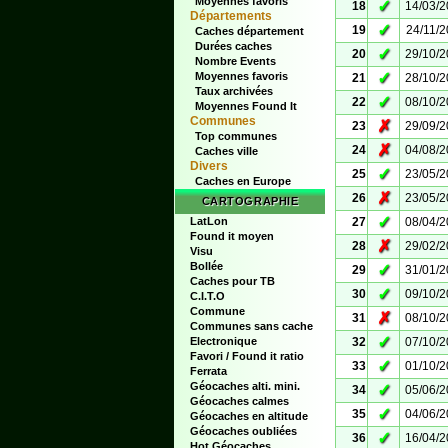
Moyennes favoris
✓
18
14/03/
Départements
✓
19
24/11/
Caches département
Durées caches
✓
20
29/10/
Nombre Events
✓
Moyennes favoris
21
28/10/
Taux archivées
✓
22
08/10/
Moyennes Found It
Communes
✗
23
29/09/
Top communes
✗
24
04/08/
Caches ville
Divers
✓
25
23/05/
Caches en Europe
✗
26
23/05/
CARTOGRAPHIE
✓
LatLon
27
08/04/
Found it moyen
✗
28
29/02/
Visu
Bollée
✓
29
31/01/
Caches pour TB
✓
30
09/10/
C.I.T.O
Commune
✗
31
08/10/
Communes sans cache
✓
Electronique
32
07/10/
Favori / Found it ratio
✓
33
01/10/
Ferrata
Géocaches alti. mini.
✓
34
05/06/
Géocaches calmes
✓
35
04/06/
Géocaches en altitude
Géocaches oubliées
✓
36
16/04/
Hot Géocaches