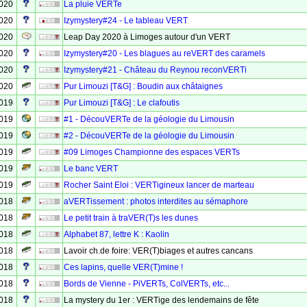
2020
La pluie VERTe
2020
Izymystery#24 - Le tableau VERT
2020
Leap Day 2020 à Limoges autour d'un VERT
2020
Izymystery#20 - Les blagues au reVERT des caramels
2020
Izymystery#21 - Château du Reynou reconVERTi
2020
Pur Limouzi [T&G] : Boudin aux châtaignes
2019
Pur Limouzi [T&G] : Le clafoutis
2019
#1 - DécouVERTe de la géologie du Limousin
2019
#2 - DécouVERTe de la géologie du Limousin
2019
#09 Limoges Championne des espaces VERTs
2019
Le banc VERT
2019
Rocher Saint Eloi : VERTigineux lancer de marteau
2018
aVERTissement : photos interdites au sémaphore
2018
Le petit train à traVER(T)s les dunes
2018
Alphabet 87, lettre K : Kaolin
2018
Lavoir ch.de foire: VER(T)biages et autres cancans
2018
Ces lapins, quelle VER(T)mine !
2018
Bords de Vienne - PiVERTs, ColVERTs, etc...
2018
La mystery du 1er : VERTige des lendemains de fête