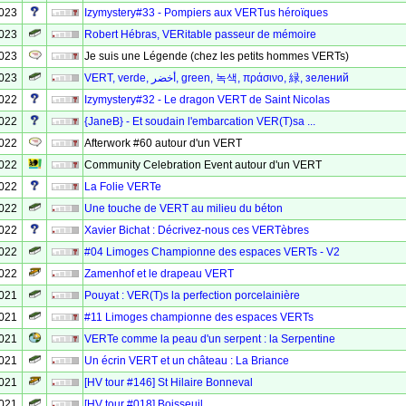
2023
Izymystery#33 - Pompiers aux VERTus héroïques
2023
Robert Hébras, VERitable passeur de mémoire
2023
Je suis une Légende (chez les petits hommes VERTs)
2023
VERT, verde, أخضر, green, 녹색, πράσινο, 緑, зелений
2022
Izymystery#32 - Le dragon VERT de Saint Nicolas
2022
{JaneB} - Et soudain l'embarcation VER(T)sa ...
2022
Afterwork #60 autour d'un VERT
2022
Community Celebration Event autour d'un VERT
2022
La Folie VERTe
2022
Une touche de VERT au milieu du béton
2022
Xavier Bichat : Décrivez-nous ces VERTèbres
2022
#04 Limoges Championne des espaces VERTs - V2
2022
Zamenhof et le drapeau VERT
2021
Pouyat : VER(T)s la perfection porcelainière
2021
#11 Limoges championne des espaces VERTs
2021
VERTe comme la peau d'un serpent : la Serpentine
2021
Un écrin VERT et un château : La Briance
2021
[HV tour #146] St Hilaire Bonneval
2021
[HV tour #018] Boisseuil