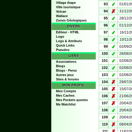
Village étape
✓
93
01/01/
Ville touristique
✗
94
31/12/
Volcan
Wallace
✓
95
28/12/
Zones Géologiques
✓
96
01/12/
DIVERS
✓
Editeur - HTML
97
16/11/
Logo
✓
98
10/11/
Logs & Attributs
Quick Links
✓
99
02/09/
Pseudos
✓
100
28/08/
LIENS
✓
101
02/08/
Associations
Blogs
✓
102
02/08/
Blogs - Perso
✓
103
02/08/
Autres jeux
Sites & forums
✗
104
29/07/
MON PROFIL
✗
105
15/07/
Mon Compte
✗
Mes Caches
106
21/06/
Mes Pockets queries
✗
107
20/04/
Ma Watchlist
✓
108
20/04/
✓
109
20/04/
✗
110
08/04/
✗
111
11/02/