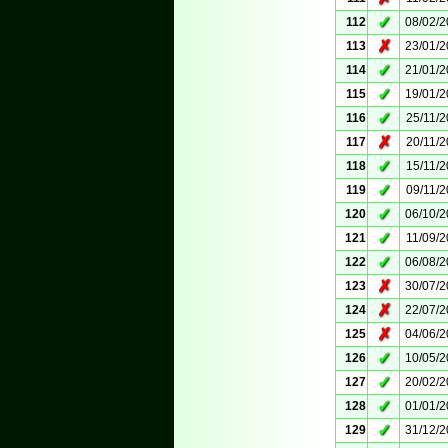
✓
112
08/02/
✗
113
23/01/
✓
114
21/01/
✓
115
19/01/
✓
116
25/11/
✗
117
20/11/
✓
118
15/11/
✓
119
09/11/
✓
120
06/10/
✓
121
11/09/
✓
122
06/08/
✗
123
30/07/
✗
124
22/07/
✗
125
04/06/
✓
126
10/05/
✓
127
20/02/
✓
128
01/01/
✓
129
31/12/