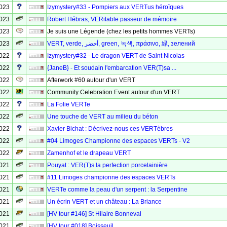
2023
Izymystery#33 - Pompiers aux VERTus héroïques
2023
Robert Hébras, VERitable passeur de mémoire
2023
Je suis une Légende (chez les petits hommes VERTs)
2023
VERT, verde, أخضر, green, 녹색, πράσινο, 緑, зелений
2022
Izymystery#32 - Le dragon VERT de Saint Nicolas
2022
{JaneB} - Et soudain l'embarcation VER(T)sa ...
2022
Afterwork #60 autour d'un VERT
2022
Community Celebration Event autour d'un VERT
2022
La Folie VERTe
2022
Une touche de VERT au milieu du béton
2022
Xavier Bichat : Décrivez-nous ces VERTèbres
2022
#04 Limoges Championne des espaces VERTs - V2
2022
Zamenhof et le drapeau VERT
2021
Pouyat : VER(T)s la perfection porcelainière
2021
#11 Limoges championne des espaces VERTs
2021
VERTe comme la peau d'un serpent : la Serpentine
2021
Un écrin VERT et un château : La Briance
2021
[HV tour #146] St Hilaire Bonneval
2021
[HV tour #018] Boisseuil