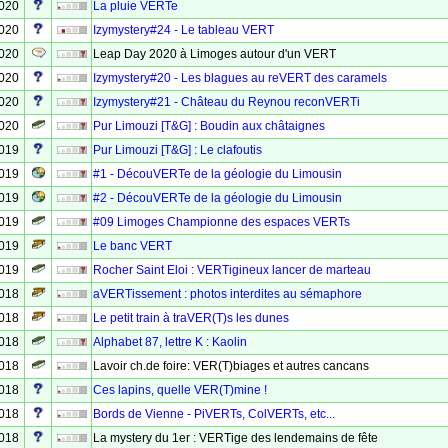
2020
La pluie VERTe
2020
Izymystery#24 - Le tableau VERT
2020
Leap Day 2020 à Limoges autour d'un VERT
2020
Izymystery#20 - Les blagues au reVERT des caramels
2020
Izymystery#21 - Château du Reynou reconVERTi
2020
Pur Limouzi [T&G] : Boudin aux châtaignes
2019
Pur Limouzi [T&G] : Le clafoutis
2019
#1 - DécouVERTe de la géologie du Limousin
2019
#2 - DécouVERTe de la géologie du Limousin
2019
#09 Limoges Championne des espaces VERTs
2019
Le banc VERT
2019
Rocher Saint Eloi : VERTigineux lancer de marteau
2018
aVERTissement : photos interdites au sémaphore
2018
Le petit train à traVER(T)s les dunes
2018
Alphabet 87, lettre K : Kaolin
2018
Lavoir ch.de foire: VER(T)biages et autres cancans
2018
Ces lapins, quelle VER(T)mine !
2018
Bords de Vienne - PiVERTs, ColVERTs, etc...
2018
La mystery du 1er : VERTige des lendemains de fête