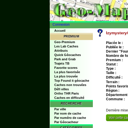
Connexion
Accueil
Izymystery
PREMIUM
Geo-Premium
Placée le :
Les Lab Caches
Publiée le :
Attributs
Dernier "Found
Quick Géocaches
Nombre de fo
Park and Grab
Premium :
Trajets TB
Statut :
Favorite scores
Type :
La plus favorisée
Taille :
La plus trouvée
Difficulté :
Top Found it géocache
Terrain :
Caches non trouvées
Points favoris
Défi villes
Région :
Ortho THR Paris
Département 
Caches en difficulté
Commune :
RECHERCHE
Par ville
Dernière mise
Par nom de cache
Voir cette 
Par numéro de cache
Par Géocacheur
CATÉGORIES