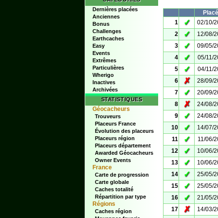
Dernières placées
Plac
Anciennes
✓
1
02/10/
Bonus
Challenges
✓
2
12/08/
Earthcaches
✓
3
09/05/
Easy
Events
✓
4
05/11/
Extrêmes
Particulières
✓
5
04/11/
Wherigo
✗
6
28/09/
Inactives
Archivées
✓
7
20/09/
STATISTIQUES
✗
8
24/08/
Géocacheurs
✓
9
24/08/
Trouveurs
Placeurs France
✓
10
14/07/
Évolution des placeurs
✓
Placeurs région
11
11/06/
Placeurs département
✓
12
10/06/
Awarded Géocacheurs
Owner Events
✓
13
10/06/
France
✓
14
25/05/
Carte de progression
Carte globale
✓
15
25/05/
Caches totalité
✓
Répartition par type
16
21/05/
Régions
✗
17
14/03/
Caches région