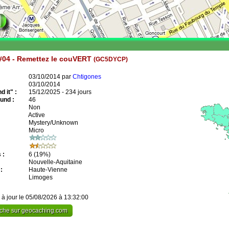
#04 - Remettez le couVERT
(GC5DYCP)
03/10/2014 par
Chtigones
03/10/2014
 it" :
15/12/2025 - 234 jours
und :
46
Non
Active
Mystery/Unknown
Micro
 :
6
(19%)
Nouvelle-Aquitaine
:
Haute-Vienne
Limoges
 à jour le 05/08/2026 à 13:32:00
cache sur geocaching.com