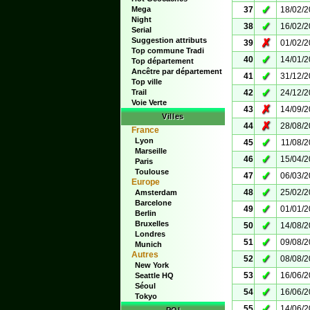
✓
Mega
37
18/02/
Night
✓
38
16/02/
Serial
Suggestion attributs
✗
39
01/02/
Top commune Tradi
✓
40
14/01/
Top département
Ancêtre par département
✓
41
31/12/
Top ville
✓
Trail
42
24/12/
Voie Verte
✗
43
14/09/
Villes
✗
44
28/08/
France
Lyon
✓
45
11/08/
Marseille
✓
46
15/04/
Paris
Toulouse
✓
47
06/03/
Europe
✓
48
25/02/
Amsterdam
Barcelone
✓
49
01/01/
Berlin
Bruxelles
✓
50
14/08/
Londres
✓
51
09/08/
Munich
Autres
✓
52
08/08/
New York
✓
53
16/06/
Seattle HQ
Séoul
✓
54
16/06/
Tokyo
✓
55
14/06/