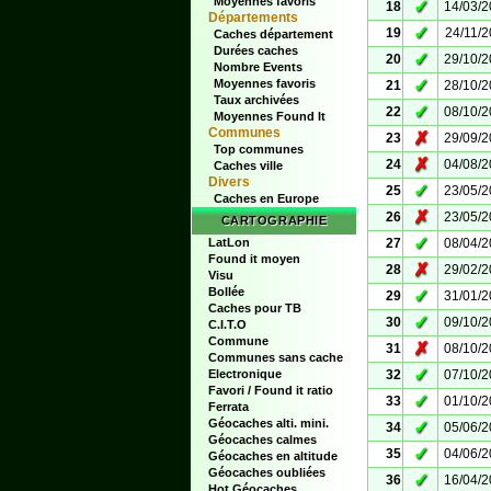
Moyennes favoris
✓
18
14/03/
Départements
✓
19
24/11/
Caches département
Durées caches
✓
20
29/10/
Nombre Events
✓
Moyennes favoris
21
28/10/
Taux archivées
✓
22
08/10/
Moyennes Found It
Communes
✗
23
29/09/
Top communes
✗
24
04/08/
Caches ville
Divers
✓
25
23/05/
Caches en Europe
✗
26
23/05/
CARTOGRAPHIE
✓
LatLon
27
08/04/
Found it moyen
✗
28
29/02/
Visu
Bollée
✓
29
31/01/
Caches pour TB
✓
30
09/10/
C.I.T.O
Commune
✗
31
08/10/
Communes sans cache
✓
Electronique
32
07/10/
Favori / Found it ratio
✓
33
01/10/
Ferrata
Géocaches alti. mini.
✓
34
05/06/
Géocaches calmes
✓
35
04/06/
Géocaches en altitude
Géocaches oubliées
✓
36
16/04/
Hot Géocaches