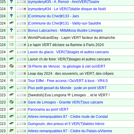
2025
Izymystery#35 - A. Renoir - AnniVER(T)saire
2024
Izymystery#34 - Le VER(T)itable disque de Noël
2024
[Commune du Cher]#133 - Jars
2024
[Commune du Cher]#131 - Vailly-sur-Sauldre
2024
Bonus Labcaches - MifaMosa illustre Limoges
2024
WorldPostcardDay - Lapin VERT facteur du dimanche
2024
Le lapin VERT déclare sa flamme à Paris 2024
2024
Lavoir du glacis : VER(T)biages et autres cancans
2024
Lavoir ch.de foire: VER(T)biages et autres cancans
2024
St-Pierre de Venosc : la géologie à ciel ouVERT
2024
Leap day 2024 : des souvenirs, un VERT, des crêpes
2024
Tour Eiffel - Free access / OuVERT à tous - VR4.0
2023
Plus petit geoart du Monde : juste un point VERT
2023
[Swedish] Eva Longoria 💚 Limoges ... et le VERT !
2023
Gare de Limoges - Granite VER(T)sus calcaire
2023
Panorama au pont VERT
2023
Arbres remarquables 87 - Cèdre route de Condat
2023
Guingouin, des pneus et 5 VER(T)itables héros
2023
Arbres remarquables 87 - Cèdre du Palais-s/Vienne