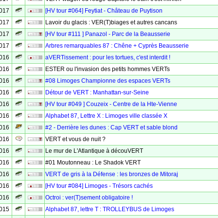
2017
[HV tour #064] Feytiat - Château de Puytison
2017
Lavoir du glacis : VER(T)biages et autres cancans
2017
[HV tour #111 ] Panazol - Parc de la Beausserie
2017
Arbres remarquables 87 : Chêne + Cyprès Beausserie
2016
aVERTissement : pour les tortues, c'est interdit !
2016
ESTER ou l'invasion des petits hommes VERTs
2016
#08 Limoges Championne des espaces VERTs
2016
Détour de VERT : Manhattan-sur-Seine
2016
[HV tour #049 ] Couzeix - Centre de la Hte-Vienne
2016
Alphabet 87, Lettre X : Limoges ville classée X
2016
#2 - Derrière les dunes : Cap VERT et sable blond
2016
VERT et vous de nuit ?
2016
Le mur de L'Atlantique à découVERT
2016
#01 Moutonneau : Le Shadok VERT
2016
VERT de gris à la Défense : les bronzes de Mitoraj
2016
[HV tour #084] Limoges - Trésors cachés
2016
Octroi : ver(T)sement obligatoire !
2015
Alphabet 87, lettre T : TROLLEYBUS de Limoges