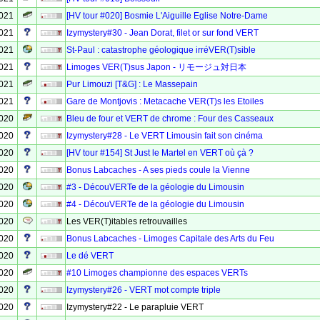
2021
[HV tour #020] Bosmie L'Aiguille Eglise Notre-Dame
2021
Izymystery#30 - Jean Dorat, filet or sur fond VERT
2021
St-Paul : catastrophe géologique irréVER(T)sible
2021
Limoges VER(T)sus Japon - リモージュ対日本
2021
Pur Limouzi [T&G] : Le Massepain
2021
Gare de Montjovis : Metacache VER(T)s les Etoiles
2020
Bleu de four et VERT de chrome : Four des Casseaux
2020
Izymystery#28 - Le VERT Limousin fait son cinéma
2020
[HV tour #154] St Just le Martel en VERT où çà ?
2020
Bonus Labcaches - A ses pieds coule la Vienne
2020
#3 - DécouVERTe de la géologie du Limousin
2020
#4 - DécouVERTe de la géologie du Limousin
2020
Les VER(T)itables retrouvailles
2020
Bonus Labcaches - Limoges Capitale des Arts du Feu
2020
Le dé VERT
2020
#10 Limoges championne des espaces VERTs
2020
Izymystery#26 - VERT mot compte triple
2020
Izymystery#22 - Le parapluie VERT