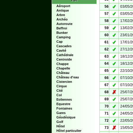
POI
✓
Aéroport
56
03/05/
Antique
✓
57
03/05/
Arbre
Archéo
✓
58
17/02/
Autoroute
✓
59
13/02/
Beffroi
Bunker
✓
60
23/01/
Camping
✓
Cap
61
17/01/
Cascades
✓
62
27/12/
Cavité
Cathédrale
✓
63
18/12/
Centroide
✓
64
18/12/
Chappe
Chapelle
✓
65
22/10/
Château
✓
Château d'eau
66
07/10/
Cistercien
✓
67
07/10/
Cirque
Cité
✗
68
25/07/
Col
✓
69
25/07/
Eoliennes
Equestre
✓
70
24/05/
Fontaines
✓
Gares
71
24/05/
Géodésique
✓
72
22/05/
Golf
Hôtel
✗
73
15/05/
Hôtel particulier