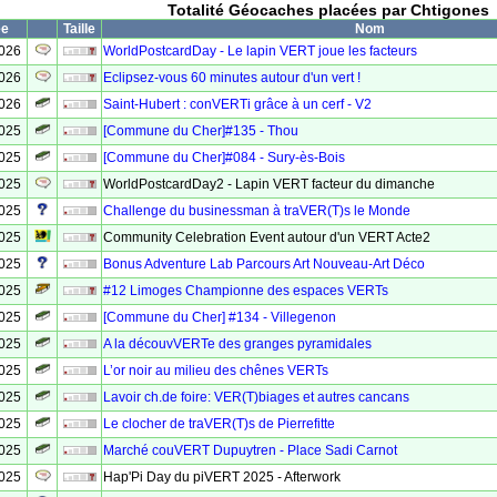
Totalité Géocaches placées par Chtigones
ée
Taille
Nom
2026
WorldPostcardDay - Le lapin VERT joue les facteurs
2026
Eclipsez-vous 60 minutes autour d'un vert !
2026
Saint-Hubert : conVERTi grâce à un cerf - V2
2025
[Commune du Cher]#135 - Thou
2025
[Commune du Cher]#084 - Sury-ès-Bois
2025
WorldPostcardDay2 - Lapin VERT facteur du dimanche
2025
Challenge du businessman à traVER(T)s le Monde
2025
Community Celebration Event autour d'un VERT Acte2
2025
Bonus Adventure Lab Parcours Art Nouveau-Art Déco
2025
#12 Limoges Championne des espaces VERTs
2025
[Commune du Cher] #134 - Villegenon
2025
A la découvVERTe des granges pyramidales
2025
L’or noir au milieu des chênes VERTs
2025
Lavoir ch.de foire: VER(T)biages et autres cancans
2025
Le clocher de traVER(T)s de Pierrefitte
2025
Marché couVERT Dupuytren - Place Sadi Carnot
2025
Hap'Pi Day du piVERT 2025 - Afterwork