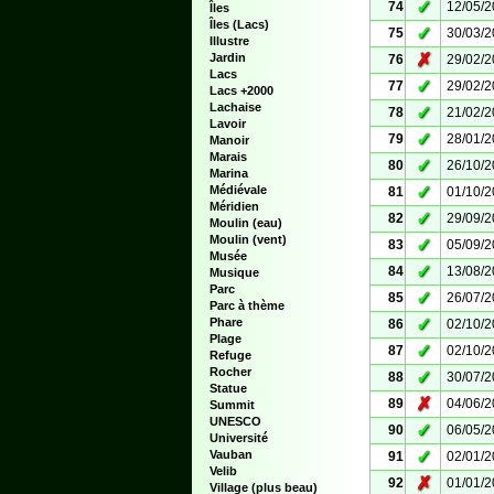
✓
74
12/05/
Îles
Îles (Lacs)
✓
75
30/03/
Illustre
✗
Jardin
76
29/02/
Lacs
✓
77
29/02/
Lacs +2000
Lachaise
✓
78
21/02/
Lavoir
✓
79
28/01/
Manoir
Marais
✓
80
26/10/
Marina
✓
Médiévale
81
01/10/
Méridien
✓
82
29/09/
Moulin (eau)
Moulin (vent)
✓
83
05/09/
Musée
✓
84
13/08/
Musique
Parc
✓
85
26/07/
Parc à thème
✓
Phare
86
02/10/
Plage
✓
87
02/10/
Refuge
Rocher
✓
88
30/07/
Statue
✗
89
04/06/
Summit
UNESCO
✓
90
06/05/
Université
✓
Vauban
91
02/01/
Velib
✗
92
01/01/
Village (plus beau)