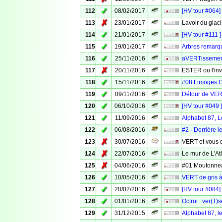
✓
112
08/02/2017
[HV tour #064]
✗
113
23/01/2017
Lavoir du glac
✓
114
21/01/2017
[HV tour #111 
✓
115
19/01/2017
Arbres remarq
✓
116
25/11/2016
aVERTissement :
✗
117
20/11/2016
ESTER ou l'in
✓
118
15/11/2016
#08 Limoges 
✓
119
09/11/2016
Détour de VER
✓
120
06/10/2016
[HV tour #049 
✓
121
11/09/2016
Alphabet 87, Le
✓
122
06/08/2016
#2 - Derrière 
✗
123
30/07/2016
VERT et vous d
✗
124
22/07/2016
Le mur de L'A
✗
125
04/06/2016
#01 Moutonne
✓
126
10/05/2016
VERT de gris à
✓
127
20/02/2016
[HV tour #084]
✓
128
01/01/2016
Octroi : ver(T)
✓
129
31/12/2015
Alphabet 87, 