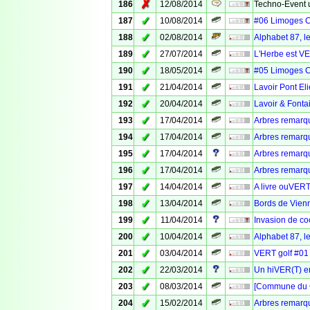
✗
186
12/08/2014
Techno-Event 
✓
187
10/08/2014
#06 Limoges 
✓
188
02/08/2014
Alphabet 87,
✓
189
27/07/2014
L'Herbe est VE
✓
190
18/05/2014
#05 Limoges 
✓
191
21/04/2014
Lavoir Pont El
✓
192
20/04/2014
Lavoir & Font
✓
193
17/04/2014
Arbres remarq
✓
194
17/04/2014
Arbres remarq
✓
195
17/04/2014
Arbres remarq
✓
196
17/04/2014
Arbres remarq
✓
197
14/04/2014
A livre ouVERT
✓
198
13/04/2014
Bords de Vienn
✓
199
11/04/2014
Invasion de c
✓
200
10/04/2014
Alphabet 87, le
✓
201
03/04/2014
VERT golf #01 :
✓
202
22/03/2014
Un hiVER(T) e
✓
203
08/03/2014
[Commune du C
✓
204
15/02/2014
Arbres remarq