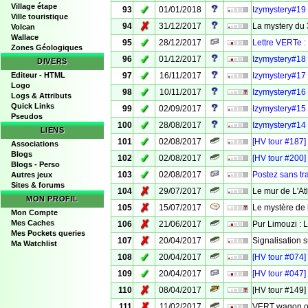
Village étape
✓
93
01/01/2018
Izymystery#19
Ville touristique
✗
94
31/12/2017
La mystery du 
Volcan
Wallace
✓
95
28/12/2017
Lettre VERTe :
Zones Géologiques
✓
96
01/12/2017
Izymystery#18 
DIVERS
✓
Editeur - HTML
97
16/11/2017
Izymystery#17 
Logo
✓
98
10/11/2017
Izymystery#16 
Logs & Attributs
Quick Links
✓
99
02/09/2017
Izymystery#15
Pseudos
✓
100
28/08/2017
Izymystery#14 
LIENS
✓
101
02/08/2017
[HV tour #187]
Associations
Blogs
✓
102
02/08/2017
[HV tour #200]
Blogs - Perso
✓
103
02/08/2017
Postez sans tr
Autres jeux
Sites & forums
✗
104
29/07/2017
Le mur de L'A
MON PROFIL
✗
105
15/07/2017
Le mystère de 
Mon Compte
✗
Mes Caches
106
21/06/2017
Pur Limouzi :
Mes Pockets queries
✗
107
20/04/2017
Signalisation 
Ma Watchlist
✓
108
20/04/2017
[HV tour #074] 
✓
109
20/04/2017
[HV tour #047]
✗
110
08/04/2017
[HV tour #149]
✗
111
11/02/2017
VERT wagon ou 