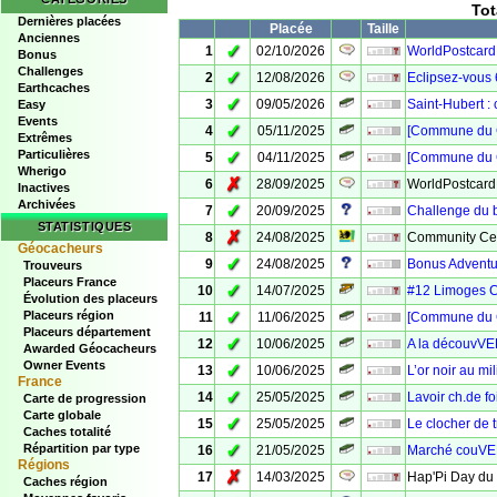
Tot
Dernières placées
Placée
Taille
Anciennes
✓
1
02/10/2026
WorldPostcardD
Bonus
Challenges
✓
2
12/08/2026
Eclipsez-vous 6
Earthcaches
✓
3
09/05/2026
Saint-Hubert :
Easy
Events
✓
4
05/11/2025
[Commune du 
Extrêmes
Particulières
✓
5
04/11/2025
[Commune du C
Wherigo
✗
6
28/09/2025
WorldPostcard
Inactives
Archivées
✓
7
20/09/2025
Challenge du 
STATISTIQUES
✗
8
24/08/2025
Community Cel
Géocacheurs
✓
9
24/08/2025
Bonus Adventu
Trouveurs
Placeurs France
✓
10
14/07/2025
#12 Limoges 
Évolution des placeurs
✓
Placeurs région
11
11/06/2025
[Commune du C
Placeurs département
✓
12
10/06/2025
A la découvVE
Awarded Géocacheurs
Owner Events
✓
13
10/06/2025
L’or noir au m
France
✓
14
25/05/2025
Lavoir ch.de f
Carte de progression
Carte globale
✓
15
25/05/2025
Le clocher de t
Caches totalité
✓
Répartition par type
16
21/05/2025
Marché couVER
Régions
✗
17
14/03/2025
Hap'Pi Day du 
Caches région