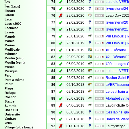
✓
74
12/05/2020
La pluie VERT
Îles
Îles (Lacs)
✓
75
30/03/2020
Izymystery#24
Illustre
✗
Jardin
76
29/02/2020
Leap Day 2020
Lacs
✓
77
29/02/2020
Izymystery#20
Lacs +2000
Lachaise
✓
78
21/02/2020
Izymystery#21
Lavoir
✓
79
28/01/2020
Pur Limouzi [T
Manoir
Marais
✓
80
26/10/2019
Pur Limouzi [T&
Marina
✓
Médiévale
81
01/10/2019
#1 - DécouVER
Méridien
✓
82
29/09/2019
#2 - DécouVER
Moulin (eau)
Moulin (vent)
✓
83
05/09/2019
#09 Limoges 
Musée
✓
84
13/08/2019
Le banc VERT
Musique
Parc
✓
85
26/07/2019
Rocher Saint E
Parc à thème
✓
Phare
86
02/10/2018
aVERTissement
Plage
✓
87
02/10/2018
Le petit train 
Refuge
Rocher
✓
88
30/07/2018
Alphabet 87, le
Statue
✗
89
04/06/2018
Lavoir ch.de f
Summit
UNESCO
✓
90
06/05/2018
Ces lapins, qu
Université
✓
Vauban
91
02/01/2018
Bords de Vienn
Velib
✗
92
01/01/2018
La mystery du 
Village (plus beau)