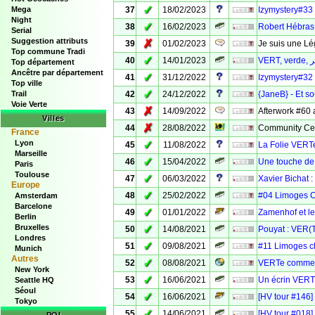
✓
Mega
37
18/02/2023
Izymystery#33
Night
✓
38
16/02/2023
Robert Hébras
Serial
Suggestion attributs
✗
39
01/02/2023
Je suis une L
Top commune Tradi
✓
40
14/01/2023
Top département
Ancêtre par département
✓
41
31/12/2022
Izymystery#32 
Top ville
✓
Trail
42
24/12/2022
{JaneB} - Et s
Voie Verte
✗
43
14/09/2022
Afterwork #60
Villes
✗
44
28/08/2022
Community Cel
France
Lyon
✓
45
11/08/2022
La Folie VERT
Marseille
✓
46
15/04/2022
Une touche de
Paris
Toulouse
✓
47
06/03/2022
Xavier Bichat 
Europe
✓
48
25/02/2022
#04 Limoges 
Amsterdam
Barcelone
✓
49
01/01/2022
Zamenhof et l
Berlin
Bruxelles
✓
50
14/08/2021
Pouyat : VER(T
Londres
✓
51
09/08/2021
#11 Limoges 
Munich
Autres
✓
52
08/08/2021
VERTe comme la
New York
✓
53
16/06/2021
Un écrin VERT 
Seattle HQ
Séoul
✓
54
16/06/2021
[HV tour #146]
Tokyo
✓
55
14/06/2021
[HV tour #018]