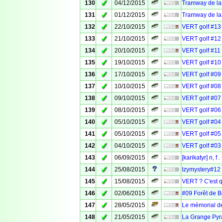
✓
130
04/12/2015
Tramway de la 
✓
131
01/12/2015
Tramway de la 
✓
132
22/10/2015
VERT golf #13 
✓
133
21/10/2015
VERT golf #12 
✓
134
20/10/2015
VERT golf #11 
✓
135
19/10/2015
VERT golf #10 
✓
136
17/10/2015
VERT golf #09
✓
137
10/10/2015
VERT golf #08 :
✓
138
09/10/2015
VERT golf #07 
✓
139
08/10/2015
VERT golf #06 
✓
140
05/10/2015
VERT golf #04 :
✓
141
05/10/2015
VERT golf #05
✓
142
04/10/2015
VERT golf #03 
✓
143
06/09/2015
[karikatyr] n, f
✓
144
25/08/2015
Izymystery#12 
✓
145
15/08/2015
VERT ? C'est q
✓
146
02/06/2015
#09 Forêt de B
✓
147
28/05/2015
Le mémorial d
✓
148
21/05/2015
La Grange Pyr