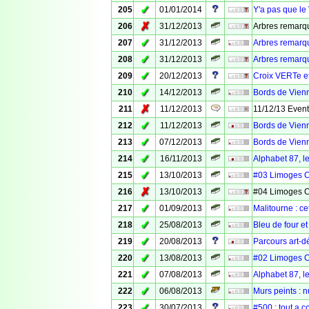
✓
205
01/01/2014
Y'a pas que le 
✗
206
31/12/2013
Arbres remarqu
✓
207
31/12/2013
Arbres remarq
✓
208
31/12/2013
Arbres remarq
✓
209
20/12/2013
Croix VERTe e
✓
210
14/12/2013
Bords de Vienn
✗
211
11/12/2013
11/12/13 Even
✓
212
11/12/2013
Bords de Vien
✓
213
07/12/2013
Bords de Vienn
✓
214
16/11/2013
Alphabet 87, 
✓
215
13/10/2013
#03 Limoges 
✗
216
13/10/2013
#04 Limoges 
✓
217
01/09/2013
Malitourne : ce
✓
218
25/08/2013
Bleu de four e
✓
219
20/08/2013
Parcours art-
✓
220
13/08/2013
#02 Limoges 
✓
221
07/08/2013
Alphabet 87, 
✓
222
06/08/2013
Murs peints : 
✓
223
30/07/2013
#500 : tout a 