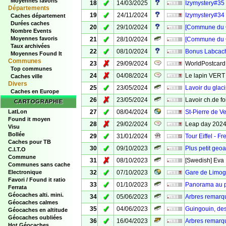
Moyennes favoris
✓
18
14/03/2025
Izymystery#35 
Départements
✓
19
24/11/2024
Izymystery#34 
Caches département
Durées caches
✓
20
29/10/2024
[Commune du C
Nombre Events
✓
Moyennes favoris
21
28/10/2024
[Commune du C
Taux archivées
✓
22
08/10/2024
Bonus Labcach
Moyennes Found It
Communes
✗
23
29/09/2024
WorldPostcard
Top communes
✗
24
04/08/2024
Le lapin VERT 
Caches ville
Divers
✓
25
23/05/2024
Lavoir du glac
Caches en Europe
✗
26
23/05/2024
Lavoir ch.de f
CARTOGRAPHIE
✓
LatLon
27
08/04/2024
St-Pierre de V
Found it moyen
✗
28
29/02/2024
Leap day 2024 
Visu
Bollée
✓
29
31/01/2024
Tour Eiffel - 
Caches pour TB
✓
30
09/10/2023
Plus petit geo
C.I.T.O
Commune
✗
31
08/10/2023
[Swedish] Eva 
Communes sans cache
✓
Electronique
32
07/10/2023
Gare de Limoge
Favori / Found it ratio
✓
33
01/10/2023
Panorama au 
Ferrata
Géocaches alti. mini.
✓
34
05/06/2023
Arbres remarq
Géocaches calmes
✓
35
04/06/2023
Guingouin, des
Géocaches en altitude
Géocaches oubliées
✓
36
16/04/2023
Arbres remarqu
Hot Géocaches