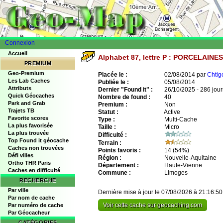
Connexion
Accueil
Alphabet 87, lettre P : PORCELAIN
PREMIUM
Geo-Premium
Placée le :
02/08/2014 par
Chtig
Les Lab Caches
Publiée le :
05/08/2014
Attributs
Dernier "Found it" :
26/10/2025 - 286 jour
Quick Géocaches
Nombre de found :
40
Park and Grab
Premium :
Non
Trajets TB
Statut :
Active
Favorite scores
Type :
Multi-Cache
La plus favorisée
Taille :
Micro
La plus trouvée
Difficulté :
Top Found it géocache
Terrain :
Caches non trouvées
Points favoris :
14
(54%)
Défi villes
Région :
Nouvelle-Aquitaine
Ortho THR Paris
Département :
Haute-Vienne
Caches en difficulté
Commune :
Limoges
RECHERCHE
Par ville
Dernière mise à jour le 07/08/2026 à 21:16:50
Par nom de cache
Voir cette cache sur geocaching.com
Par numéro de cache
Par Géocacheur
CATÉGORIES