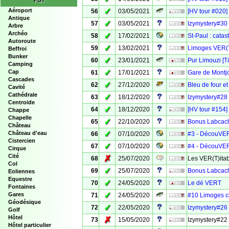
POI
✓
Aéroport
56
03/05/2021
[HV tour #020]
Antique
✓
57
03/05/2021
Izymystery#30 -
Arbre
Archéo
✓
58
17/02/2021
St-Paul : cata
Autoroute
✓
59
13/02/2021
Limoges VE
Beffroi
Bunker
✓
60
23/01/2021
Pur Limouzi [T
Camping
✓
Cap
61
17/01/2021
Gare de Montjo
Cascades
✓
62
27/12/2020
Bleu de four 
Cavité
Cathédrale
✓
63
18/12/2020
Izymystery#28 
Centroide
✓
64
18/12/2020
[HV tour #154]
Chappe
Chapelle
✓
65
22/10/2020
Bonus Labcache
Château
✓
Château d'eau
66
07/10/2020
#3 - DécouVER
Cistercien
✓
67
07/10/2020
#4 - DécouVER
Cirque
Cité
✗
68
25/07/2020
Les VER(T)itab
Col
✓
69
25/07/2020
Bonus Labcach
Eoliennes
Equestre
✓
70
24/05/2020
Le dé VERT
Fontaines
✓
Gares
71
24/05/2020
#10 Limoges 
Géodésique
✓
72
22/05/2020
Izymystery#26 
Golf
Hôtel
✗
73
15/05/2020
Izymystery#22
Hôtel particulier