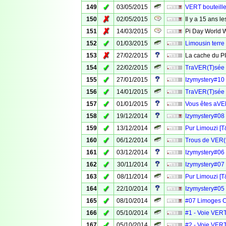
✓
149
03/05/2015
VERT bouteille
✗
150
02/05/2015
Il y a 15 ans l
✗
151
14/03/2015
Pi Day World W
✓
152
01/03/2015
Limousin terre
✗
153
27/02/2015
La cache du P
✓
154
22/02/2015
TraVER(T)sée d
✓
155
27/01/2015
Izymystery#10
✓
156
14/01/2015
TraVER(T)sée de
✓
157
01/01/2015
Vous êtes aVER
✓
158
19/12/2014
Izymystery#08 
✓
159
13/12/2014
Pur Limouzi [T
✓
160
06/12/2014
Trous de VER(t
✓
161
03/12/2014
Izymystery#06 
✓
162
30/11/2014
Izymystery#07 
✓
163
08/11/2014
Pur Limouzi [
✓
164
22/10/2014
Izymystery#05 
✓
165
08/10/2014
#07 Limoges 
✓
166
05/10/2014
#1 - Voie VERT
✓
167
05/10/2014
#2 - Voie VERT