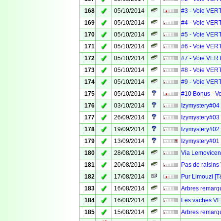
✓
168
05/10/2014
#3 - Voie VERT
✓
169
05/10/2014
#4 - Voie VERT
✓
170
05/10/2014
#5 - Voie VERT
✓
171
05/10/2014
#6 - Voie VERT
✓
172
05/10/2014
#7 - Voie VERT
✓
173
05/10/2014
#8 - Voie VERT
✓
174
05/10/2014
#9 - Voie VERT
✓
175
05/10/2014
#10 Bonus - Vo
✓
176
03/10/2014
Izymystery#04
✓
177
26/09/2014
Izymystery#03 
✓
178
19/09/2014
Izymystery#02
✓
179
13/09/2014
Izymystery#01 
✓
180
28/08/2014
Via Lemovicens
✓
181
20/08/2014
Pas de raisin
✓
182
17/08/2014
Pur Limouzi [T
✓
183
16/08/2014
Arbres remarqu
✓
184
16/08/2014
Les vaches VE
✓
185
15/08/2014
Arbres remarqu