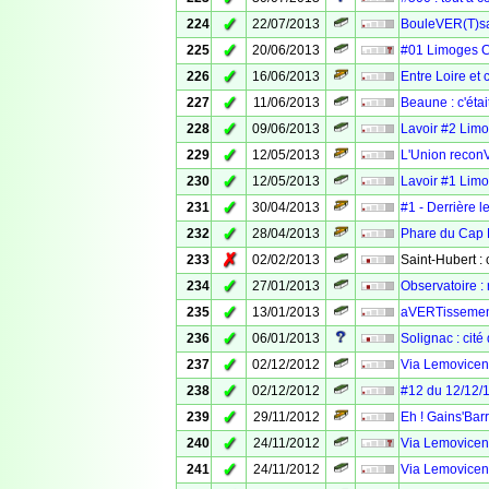
✓
224
22/07/2013
BouleVER(T)san
✓
225
20/06/2013
#01 Limoges 
✓
226
16/06/2013
Entre Loire et
✓
227
11/06/2013
Beaune : c'éta
✓
228
09/06/2013
Lavoir #2 Limo
✓
229
12/05/2013
L'Union recon
✓
230
12/05/2013
Lavoir #1 Limo
✓
231
30/04/2013
#1 - Derrière l
✓
232
28/04/2013
Phare du Cap F
✗
233
02/02/2013
Saint-Hubert :
✓
234
27/01/2013
Observatoire :
✓
235
13/01/2013
aVERTissement 
✓
236
06/01/2013
Solignac : cité
✓
237
02/12/2012
Via Lemovicens
✓
238
02/12/2012
#12 du 12/12/
✓
239
29/11/2012
Eh ! Gains'Barr
✓
240
24/11/2012
Via Lemovicens
✓
241
24/11/2012
Via Lemovicens