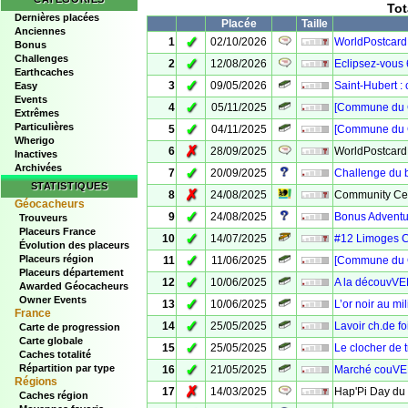
Tot
Dernières placées
Placée
Taille
Anciennes
✓
1
02/10/2026
WorldPostcardD
Bonus
Challenges
✓
2
12/08/2026
Eclipsez-vous 6
Earthcaches
✓
3
09/05/2026
Saint-Hubert :
Easy
Events
✓
4
05/11/2025
[Commune du 
Extrêmes
Particulières
✓
5
04/11/2025
[Commune du C
Wherigo
✗
6
28/09/2025
WorldPostcard
Inactives
Archivées
✓
7
20/09/2025
Challenge du 
STATISTIQUES
✗
8
24/08/2025
Community Cel
Géocacheurs
✓
9
24/08/2025
Bonus Adventu
Trouveurs
Placeurs France
✓
10
14/07/2025
#12 Limoges 
Évolution des placeurs
✓
Placeurs région
11
11/06/2025
[Commune du C
Placeurs département
✓
12
10/06/2025
A la découvVE
Awarded Géocacheurs
Owner Events
✓
13
10/06/2025
L’or noir au m
France
✓
14
25/05/2025
Lavoir ch.de f
Carte de progression
Carte globale
✓
15
25/05/2025
Le clocher de t
Caches totalité
✓
Répartition par type
16
21/05/2025
Marché couVER
Régions
✗
17
14/03/2025
Hap'Pi Day du 
Caches région