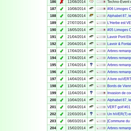
✗
186
12/08/2014
Techno-Event 
✓
187
10/08/2014
#06 Limoges 
✓
188
02/08/2014
Alphabet 87,
✓
189
27/07/2014
L'Herbe est VE
✓
190
18/05/2014
#05 Limoges 
✓
191
21/04/2014
Lavoir Pont El
✓
192
20/04/2014
Lavoir & Font
✓
193
17/04/2014
Arbres remarq
✓
194
17/04/2014
Arbres remarq
✓
195
17/04/2014
Arbres remarq
✓
196
17/04/2014
Arbres remarq
✓
197
14/04/2014
A livre ouVERT
✓
198
13/04/2014
Bords de Vienn
✓
199
11/04/2014
Invasion de c
✓
200
10/04/2014
Alphabet 87, le
✓
201
03/04/2014
VERT golf #01 :
✓
202
22/03/2014
Un hiVER(T) e
✓
203
08/03/2014
[Commune du C
✓
204
15/02/2014
Arbres remarq