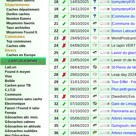
Moyennes favoris
✓
18
14/03/2025
Izymystery#35 
Départements
✓
19
24/11/2024
Izymystery#34 
Caches département
Durées caches
✓
20
29/10/2024
[Commune du C
Nombre Events
✓
Moyennes favoris
21
28/10/2024
[Commune du C
Taux archivées
✓
22
08/10/2024
Bonus Labcach
Moyennes Found It
Communes
✗
23
29/09/2024
WorldPostcard
Top communes
✗
24
04/08/2024
Le lapin VERT 
Caches ville
Divers
✓
25
23/05/2024
Lavoir du glac
Caches en Europe
✗
26
23/05/2024
Lavoir ch.de f
CARTOGRAPHIE
✓
LatLon
27
08/04/2024
St-Pierre de V
Found it moyen
✗
28
29/02/2024
Leap day 2024 
Visu
Bollée
✓
29
31/01/2024
Tour Eiffel - 
Caches pour TB
✓
30
09/10/2023
Plus petit geo
C.I.T.O
Commune
✗
31
08/10/2023
[Swedish] Eva 
Communes sans cache
✓
Electronique
32
07/10/2023
Gare de Limoge
Favori / Found it ratio
✓
33
01/10/2023
Panorama au 
Ferrata
Géocaches alti. mini.
✓
34
05/06/2023
Arbres remarq
Géocaches calmes
✓
35
04/06/2023
Guingouin, des
Géocaches en altitude
Géocaches oubliées
✓
36
16/04/2023
Arbres remarqu
Hot Géocaches