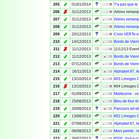
✓
205
01/01/2014
Y'a pas que le 
✗
206
31/12/2013
Arbres remarqu
✓
207
31/12/2013
Arbres remarq
✓
208
31/12/2013
Arbres remarq
✓
209
20/12/2013
Croix VERTe e
✓
210
14/12/2013
Bords de Vienn
✗
211
11/12/2013
11/12/13 Even
✓
212
11/12/2013
Bords de Vien
✓
213
07/12/2013
Bords de Vienn
✓
214
16/11/2013
Alphabet 87, 
✓
215
13/10/2013
#03 Limoges 
✗
216
13/10/2013
#04 Limoges 
✓
217
01/09/2013
Malitourne : ce
✓
218
25/08/2013
Bleu de four e
✓
219
20/08/2013
Parcours art-
✓
220
13/08/2013
#02 Limoges 
✓
221
07/08/2013
Alphabet 87, 
✓
222
06/08/2013
Murs peints : 
✓
223
30/07/2013
#500 : tout a 