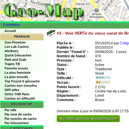
Connexion
Accueil
#3 - Voie VERTe du vieux canal de Br
PREMIUM
Geo-Premium
Placée le :
05/10/2014 par
Chtig
Les Lab Caches
Publiée le :
05/10/2014
Attributs
Dernier "Found it" :
06/08/2026 - 2 jours
Quick Géocaches
Nombre de found :
476
Park and Grab
Premium :
Non
Trajets TB
Statut :
Active
Favorite scores
Type :
Traditional
La plus favorisée
Taille :
Small
La plus trouvée
Difficulté :
Top Found it géocache
Terrain :
Caches non trouvées
Points favoris :
2
(1%)
Défi villes
Région :
Centre-Val-de-Loire
Ortho THR Paris
Département :
Loiret
Caches en difficulté
Commune :
Briare
RECHERCHE
Par ville
Dernière mise à jour le 09/08/2026 à 00:17:55
Par nom de cache
Voir cette cache sur geocaching.com
Par numéro de cache
Par Géocacheur
CATÉGORIES