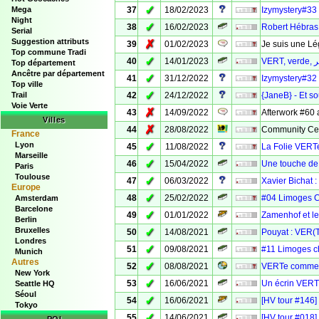
✓
Mega
37
18/02/2023
Izymystery#33
Night
✓
38
16/02/2023
Robert Hébras
Serial
Suggestion attributs
✗
39
01/02/2023
Je suis une L
Top commune Tradi
✓
40
14/01/2023
Top département
Ancêtre par département
✓
41
31/12/2022
Izymystery#32 
Top ville
✓
Trail
42
24/12/2022
{JaneB} - Et s
Voie Verte
✗
43
14/09/2022
Afterwork #60
Villes
✗
44
28/08/2022
Community Cel
France
Lyon
✓
45
11/08/2022
La Folie VERT
Marseille
✓
46
15/04/2022
Une touche de
Paris
Toulouse
✓
47
06/03/2022
Xavier Bichat 
Europe
✓
48
25/02/2022
#04 Limoges 
Amsterdam
Barcelone
✓
49
01/01/2022
Zamenhof et l
Berlin
Bruxelles
✓
50
14/08/2021
Pouyat : VER(T
Londres
✓
51
09/08/2021
#11 Limoges 
Munich
Autres
✓
52
08/08/2021
VERTe comme la
New York
✓
53
16/06/2021
Un écrin VERT 
Seattle HQ
Séoul
✓
54
16/06/2021
[HV tour #146]
Tokyo
✓
55
14/06/2021
[HV tour #018]