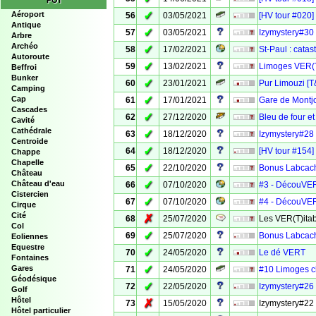
POI
✓
Aéroport
56
03/05/2021
[HV tour #020]
Antique
✓
57
03/05/2021
Izymystery#30 -
Arbre
Archéo
✓
58
17/02/2021
St-Paul : cata
Autoroute
✓
59
13/02/2021
Limoges VE
Beffroi
Bunker
✓
60
23/01/2021
Pur Limouzi [T
Camping
✓
Cap
61
17/01/2021
Gare de Montjo
Cascades
✓
62
27/12/2020
Bleu de four 
Cavité
Cathédrale
✓
63
18/12/2020
Izymystery#28 
Centroide
✓
64
18/12/2020
[HV tour #154]
Chappe
Chapelle
✓
65
22/10/2020
Bonus Labcache
Château
✓
Château d'eau
66
07/10/2020
#3 - DécouVER
Cistercien
✓
67
07/10/2020
#4 - DécouVER
Cirque
Cité
✗
68
25/07/2020
Les VER(T)itab
Col
✓
69
25/07/2020
Bonus Labcach
Eoliennes
Equestre
✓
70
24/05/2020
Le dé VERT
Fontaines
✓
Gares
71
24/05/2020
#10 Limoges 
Géodésique
✓
72
22/05/2020
Izymystery#26 
Golf
Hôtel
✗
73
15/05/2020
Izymystery#22
Hôtel particulier