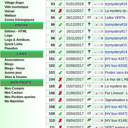
Village étape
✓
93
01/01/2018
Izymystery#19
Ville touristique
✗
94
31/12/2017
La mystery du 
Volcan
Wallace
✓
95
28/12/2017
Lettre VERTe :
Zones Géologiques
✓
96
01/12/2017
Izymystery#18 
DIVERS
✓
Editeur - HTML
97
16/11/2017
Izymystery#17 
Logo
✓
98
10/11/2017
Izymystery#16 
Logs & Attributs
Quick Links
✓
99
02/09/2017
Izymystery#15
Pseudos
✓
100
28/08/2017
Izymystery#14 
LIENS
✓
101
02/08/2017
[HV tour #187]
Associations
Blogs
✓
102
02/08/2017
[HV tour #200]
Blogs - Perso
✓
103
02/08/2017
Postez sans tr
Autres jeux
Sites & forums
✗
104
29/07/2017
Le mur de L'A
MON PROFIL
✗
105
15/07/2017
Le mystère de 
Mon Compte
✗
Mes Caches
106
21/06/2017
Pur Limouzi :
Mes Pockets queries
✗
107
20/04/2017
Signalisation 
Ma Watchlist
✓
108
20/04/2017
[HV tour #074] 
✓
109
20/04/2017
[HV tour #047]
✗
110
08/04/2017
[HV tour #149]
✗
111
11/02/2017
VERT wagon ou 