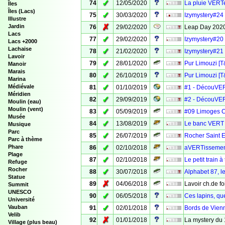
✓
74
12/05/2020
La pluie VERT
Îles
Îles (Lacs)
✓
75
30/03/2020
Izymystery#24
Illustre
✗
Jardin
76
29/02/2020
Leap Day 2020
Lacs
✓
77
29/02/2020
Izymystery#20
Lacs +2000
Lachaise
✓
78
21/02/2020
Izymystery#21
Lavoir
✓
79
28/01/2020
Pur Limouzi [T
Manoir
Marais
✓
80
26/10/2019
Pur Limouzi [T&
Marina
✓
Médiévale
81
01/10/2019
#1 - DécouVER
Méridien
✓
82
29/09/2019
#2 - DécouVER
Moulin (eau)
Moulin (vent)
✓
83
05/09/2019
#09 Limoges 
Musée
✓
84
13/08/2019
Le banc VERT
Musique
Parc
✓
85
26/07/2019
Rocher Saint E
Parc à thème
✓
Phare
86
02/10/2018
aVERTissement
Plage
✓
87
02/10/2018
Le petit train 
Refuge
Rocher
✓
88
30/07/2018
Alphabet 87, le
Statue
✗
89
04/06/2018
Lavoir ch.de f
Summit
UNESCO
✓
90
06/05/2018
Ces lapins, qu
Université
✓
Vauban
91
02/01/2018
Bords de Vienn
Velib
✗
92
01/01/2018
La mystery du 
Village (plus beau)