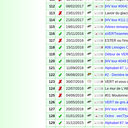
✓
112
08/02/2017
[HV tour #064]
✗
113
23/01/2017
Lavoir du glac
✓
114
21/01/2017
[HV tour #111 
✓
115
19/01/2017
Arbres remarq
✓
116
25/11/2016
aVERTissement :
✗
117
20/11/2016
ESTER ou l'in
✓
118
15/11/2016
#08 Limoges 
✓
119
09/11/2016
Détour de VER
✓
120
06/10/2016
[HV tour #049 
✓
121
11/09/2016
Alphabet 87, Le
✓
122
06/08/2016
#2 - Derrière 
✗
123
30/07/2016
VERT et vous d
✗
124
22/07/2016
Le mur de L'A
✗
125
04/06/2016
#01 Moutonne
✓
126
10/05/2016
VERT de gris à
✓
127
20/02/2016
[HV tour #084]
✓
128
01/01/2016
Octroi : ver(T)
✓
129
31/12/2015
Alphabet 87, 