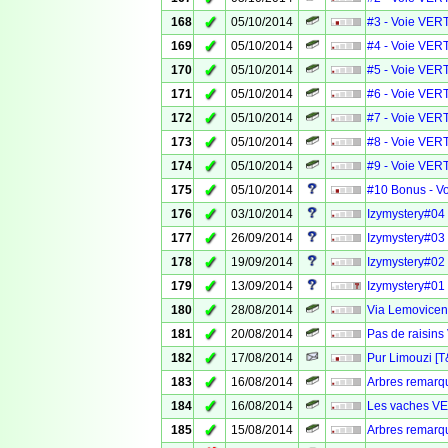
✓
168
05/10/2014
#3 - Voie VERT
✓
169
05/10/2014
#4 - Voie VERT
✓
170
05/10/2014
#5 - Voie VERT
✓
171
05/10/2014
#6 - Voie VERT
✓
172
05/10/2014
#7 - Voie VERT
✓
173
05/10/2014
#8 - Voie VERT
✓
174
05/10/2014
#9 - Voie VERT
✓
175
05/10/2014
#10 Bonus - Vo
✓
176
03/10/2014
Izymystery#04
✓
177
26/09/2014
Izymystery#03 
✓
178
19/09/2014
Izymystery#02
✓
179
13/09/2014
Izymystery#01 
✓
180
28/08/2014
Via Lemovicens
✓
181
20/08/2014
Pas de raisin
✓
182
17/08/2014
Pur Limouzi [T
✓
183
16/08/2014
Arbres remarqu
✓
184
16/08/2014
Les vaches VE
✓
185
15/08/2014
Arbres remarqu