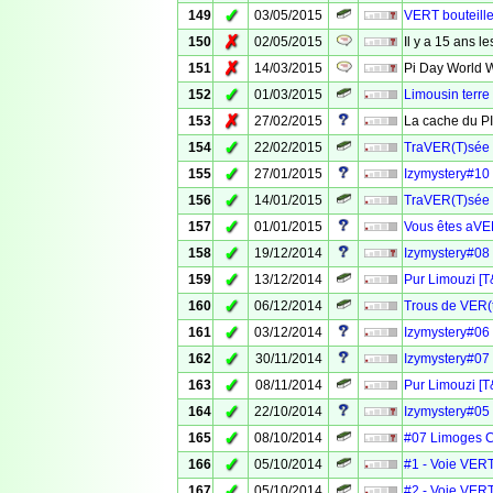
✓
149
03/05/2015
VERT bouteille
✗
150
02/05/2015
Il y a 15 ans l
✗
151
14/03/2015
Pi Day World W
✓
152
01/03/2015
Limousin terre
✗
153
27/02/2015
La cache du P
✓
154
22/02/2015
TraVER(T)sée d
✓
155
27/01/2015
Izymystery#10
✓
156
14/01/2015
TraVER(T)sée de
✓
157
01/01/2015
Vous êtes aVER
✓
158
19/12/2014
Izymystery#08 
✓
159
13/12/2014
Pur Limouzi [T
✓
160
06/12/2014
Trous de VER(t
✓
161
03/12/2014
Izymystery#06 
✓
162
30/11/2014
Izymystery#07 
✓
163
08/11/2014
Pur Limouzi [
✓
164
22/10/2014
Izymystery#05 
✓
165
08/10/2014
#07 Limoges 
✓
166
05/10/2014
#1 - Voie VERT
✓
167
05/10/2014
#2 - Voie VERT