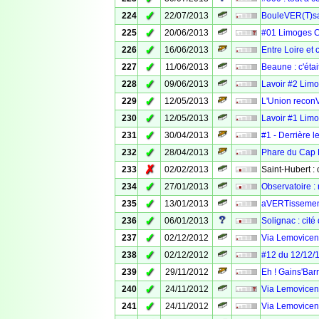
✓
224
22/07/2013
BouleVER(T)san
✓
225
20/06/2013
#01 Limoges 
✓
226
16/06/2013
Entre Loire et
✓
227
11/06/2013
Beaune : c'éta
✓
228
09/06/2013
Lavoir #2 Limo
✓
229
12/05/2013
L'Union recon
✓
230
12/05/2013
Lavoir #1 Limo
✓
231
30/04/2013
#1 - Derrière l
✓
232
28/04/2013
Phare du Cap F
✗
233
02/02/2013
Saint-Hubert :
✓
234
27/01/2013
Observatoire :
✓
235
13/01/2013
aVERTissement 
✓
236
06/01/2013
Solignac : cité
✓
237
02/12/2012
Via Lemovicens
✓
238
02/12/2012
#12 du 12/12/
✓
239
29/11/2012
Eh ! Gains'Barr
✓
240
24/11/2012
Via Lemovicens
✓
241
24/11/2012
Via Lemovicens