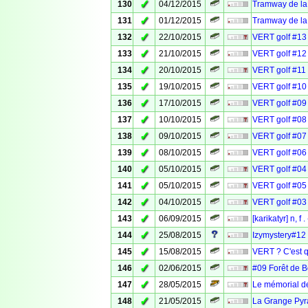
✓
130
04/12/2015
Tramway de la 
✓
131
01/12/2015
Tramway de la 
✓
132
22/10/2015
VERT golf #13 
✓
133
21/10/2015
VERT golf #12 
✓
134
20/10/2015
VERT golf #11 
✓
135
19/10/2015
VERT golf #10 
✓
136
17/10/2015
VERT golf #09
✓
137
10/10/2015
VERT golf #08 :
✓
138
09/10/2015
VERT golf #07 
✓
139
08/10/2015
VERT golf #06 
✓
140
05/10/2015
VERT golf #04 :
✓
141
05/10/2015
VERT golf #05
✓
142
04/10/2015
VERT golf #03 
✓
143
06/09/2015
[karikatyr] n, f
✓
144
25/08/2015
Izymystery#12 
✓
145
15/08/2015
VERT ? C'est q
✓
146
02/06/2015
#09 Forêt de B
✓
147
28/05/2015
Le mémorial d
✓
148
21/05/2015
La Grange Pyr