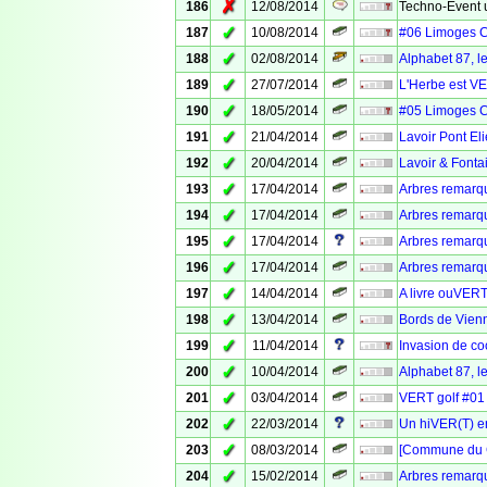
✗
186
12/08/2014
Techno-Event 
✓
187
10/08/2014
#06 Limoges 
✓
188
02/08/2014
Alphabet 87,
✓
189
27/07/2014
L'Herbe est VE
✓
190
18/05/2014
#05 Limoges 
✓
191
21/04/2014
Lavoir Pont El
✓
192
20/04/2014
Lavoir & Font
✓
193
17/04/2014
Arbres remarq
✓
194
17/04/2014
Arbres remarq
✓
195
17/04/2014
Arbres remarq
✓
196
17/04/2014
Arbres remarq
✓
197
14/04/2014
A livre ouVERT
✓
198
13/04/2014
Bords de Vienn
✓
199
11/04/2014
Invasion de c
✓
200
10/04/2014
Alphabet 87, le
✓
201
03/04/2014
VERT golf #01 :
✓
202
22/03/2014
Un hiVER(T) e
✓
203
08/03/2014
[Commune du C
✓
204
15/02/2014
Arbres remarq