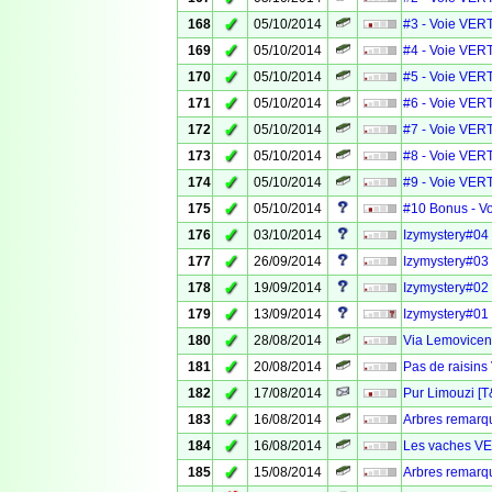
✓
168
05/10/2014
#3 - Voie VERT
✓
169
05/10/2014
#4 - Voie VERT
✓
170
05/10/2014
#5 - Voie VERT
✓
171
05/10/2014
#6 - Voie VERT
✓
172
05/10/2014
#7 - Voie VERT
✓
173
05/10/2014
#8 - Voie VERT
✓
174
05/10/2014
#9 - Voie VERT
✓
175
05/10/2014
#10 Bonus - Vo
✓
176
03/10/2014
Izymystery#04
✓
177
26/09/2014
Izymystery#03 
✓
178
19/09/2014
Izymystery#02
✓
179
13/09/2014
Izymystery#01 
✓
180
28/08/2014
Via Lemovicens
✓
181
20/08/2014
Pas de raisin
✓
182
17/08/2014
Pur Limouzi [T
✓
183
16/08/2014
Arbres remarqu
✓
184
16/08/2014
Les vaches VE
✓
185
15/08/2014
Arbres remarqu