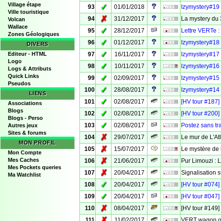
Village étape
✓
93
01/01/2018
Izymystery#19
Ville touristique
✗
94
31/12/2017
La mystery du 
Volcan
Wallace
✓
95
28/12/2017
Lettre VERTe :
Zones Géologiques
✓
96
01/12/2017
Izymystery#18 
DIVERS
✓
Editeur - HTML
97
16/11/2017
Izymystery#17 
Logo
✓
98
10/11/2017
Izymystery#16 
Logs & Attributs
Quick Links
✓
99
02/09/2017
Izymystery#15
Pseudos
✓
100
28/08/2017
Izymystery#14 
LIENS
✓
101
02/08/2017
[HV tour #187]
Associations
Blogs
✓
102
02/08/2017
[HV tour #200]
Blogs - Perso
✓
103
02/08/2017
Postez sans tr
Autres jeux
Sites & forums
✗
104
29/07/2017
Le mur de L'A
MON PROFIL
✗
105
15/07/2017
Le mystère de 
Mon Compte
✗
Mes Caches
106
21/06/2017
Pur Limouzi :
Mes Pockets queries
✗
107
20/04/2017
Signalisation 
Ma Watchlist
✓
108
20/04/2017
[HV tour #074] 
✓
109
20/04/2017
[HV tour #047]
✗
110
08/04/2017
[HV tour #149]
✗
111
11/02/2017
VERT wagon ou 