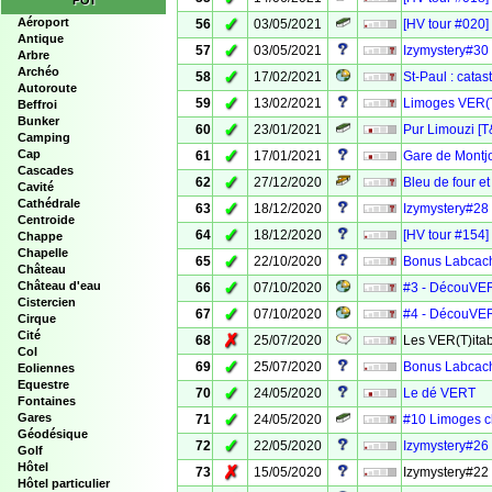
POI
✓
Aéroport
56
03/05/2021
[HV tour #020]
Antique
✓
57
03/05/2021
Izymystery#30 -
Arbre
Archéo
✓
58
17/02/2021
St-Paul : cata
Autoroute
✓
59
13/02/2021
Limoges VE
Beffroi
Bunker
✓
60
23/01/2021
Pur Limouzi [T
Camping
✓
Cap
61
17/01/2021
Gare de Montjo
Cascades
✓
62
27/12/2020
Bleu de four 
Cavité
Cathédrale
✓
63
18/12/2020
Izymystery#28 
Centroide
✓
64
18/12/2020
[HV tour #154]
Chappe
Chapelle
✓
65
22/10/2020
Bonus Labcache
Château
✓
Château d'eau
66
07/10/2020
#3 - DécouVER
Cistercien
✓
67
07/10/2020
#4 - DécouVER
Cirque
Cité
✗
68
25/07/2020
Les VER(T)itab
Col
✓
69
25/07/2020
Bonus Labcach
Eoliennes
Equestre
✓
70
24/05/2020
Le dé VERT
Fontaines
✓
Gares
71
24/05/2020
#10 Limoges 
Géodésique
✓
72
22/05/2020
Izymystery#26 
Golf
Hôtel
✗
73
15/05/2020
Izymystery#22
Hôtel particulier