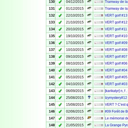
✓
130
04/12/2015
Tramway de la 
✓
131
01/12/2015
Tramway de la 
✓
132
22/10/2015
VERT golf #13 
✓
133
21/10/2015
VERT golf #12 
✓
134
20/10/2015
VERT golf #11 
✓
135
19/10/2015
VERT golf #10 
✓
136
17/10/2015
VERT golf #09
✓
137
10/10/2015
VERT golf #08 :
✓
138
09/10/2015
VERT golf #07 
✓
139
08/10/2015
VERT golf #06 
✓
140
05/10/2015
VERT golf #04 :
✓
141
05/10/2015
VERT golf #05
✓
142
04/10/2015
VERT golf #03 
✓
143
06/09/2015
[karikatyr] n, f
✓
144
25/08/2015
Izymystery#12 
✓
145
15/08/2015
VERT ? C'est q
✓
146
02/06/2015
#09 Forêt de B
✓
147
28/05/2015
Le mémorial d
✓
148
21/05/2015
La Grange Pyr