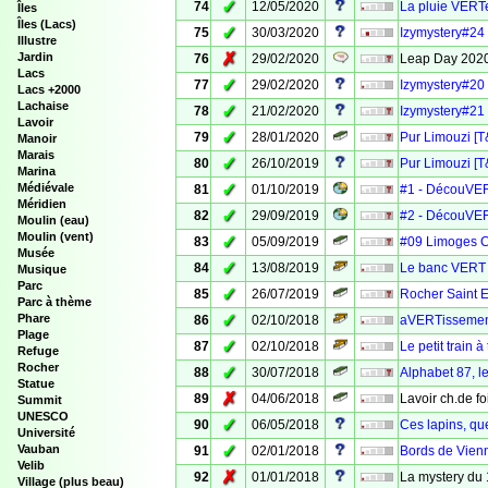
✓
74
12/05/2020
La pluie VERT
Îles
Îles (Lacs)
✓
75
30/03/2020
Izymystery#24
Illustre
✗
Jardin
76
29/02/2020
Leap Day 2020
Lacs
✓
77
29/02/2020
Izymystery#20
Lacs +2000
Lachaise
✓
78
21/02/2020
Izymystery#21
Lavoir
✓
79
28/01/2020
Pur Limouzi [T
Manoir
Marais
✓
80
26/10/2019
Pur Limouzi [T&
Marina
✓
Médiévale
81
01/10/2019
#1 - DécouVER
Méridien
✓
82
29/09/2019
#2 - DécouVER
Moulin (eau)
Moulin (vent)
✓
83
05/09/2019
#09 Limoges 
Musée
✓
84
13/08/2019
Le banc VERT
Musique
Parc
✓
85
26/07/2019
Rocher Saint E
Parc à thème
✓
Phare
86
02/10/2018
aVERTissement
Plage
✓
87
02/10/2018
Le petit train 
Refuge
Rocher
✓
88
30/07/2018
Alphabet 87, le
Statue
✗
89
04/06/2018
Lavoir ch.de f
Summit
UNESCO
✓
90
06/05/2018
Ces lapins, qu
Université
✓
Vauban
91
02/01/2018
Bords de Vienn
Velib
✗
92
01/01/2018
La mystery du 
Village (plus beau)