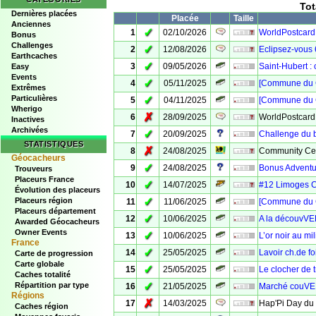
Tot
Dernières placées
Placée
Taille
Anciennes
✓
1
02/10/2026
WorldPostcardD
Bonus
Challenges
✓
2
12/08/2026
Eclipsez-vous 6
Earthcaches
✓
3
09/05/2026
Saint-Hubert :
Easy
Events
✓
4
05/11/2025
[Commune du 
Extrêmes
Particulières
✓
5
04/11/2025
[Commune du C
Wherigo
✗
6
28/09/2025
WorldPostcard
Inactives
Archivées
✓
7
20/09/2025
Challenge du 
STATISTIQUES
✗
8
24/08/2025
Community Cel
Géocacheurs
✓
9
24/08/2025
Bonus Adventu
Trouveurs
Placeurs France
✓
10
14/07/2025
#12 Limoges 
Évolution des placeurs
✓
Placeurs région
11
11/06/2025
[Commune du C
Placeurs département
✓
12
10/06/2025
A la découvVE
Awarded Géocacheurs
Owner Events
✓
13
10/06/2025
L’or noir au m
France
✓
14
25/05/2025
Lavoir ch.de f
Carte de progression
Carte globale
✓
15
25/05/2025
Le clocher de t
Caches totalité
✓
Répartition par type
16
21/05/2025
Marché couVER
Régions
✗
17
14/03/2025
Hap'Pi Day du 
Caches région