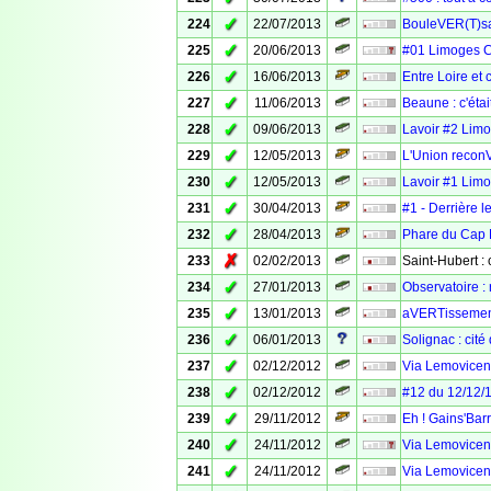
✓
224
22/07/2013
BouleVER(T)san
✓
225
20/06/2013
#01 Limoges 
✓
226
16/06/2013
Entre Loire et
✓
227
11/06/2013
Beaune : c'éta
✓
228
09/06/2013
Lavoir #2 Limo
✓
229
12/05/2013
L'Union recon
✓
230
12/05/2013
Lavoir #1 Limo
✓
231
30/04/2013
#1 - Derrière l
✓
232
28/04/2013
Phare du Cap F
✗
233
02/02/2013
Saint-Hubert :
✓
234
27/01/2013
Observatoire :
✓
235
13/01/2013
aVERTissement 
✓
236
06/01/2013
Solignac : cité
✓
237
02/12/2012
Via Lemovicens
✓
238
02/12/2012
#12 du 12/12/
✓
239
29/11/2012
Eh ! Gains'Barr
✓
240
24/11/2012
Via Lemovicens
✓
241
24/11/2012
Via Lemovicens