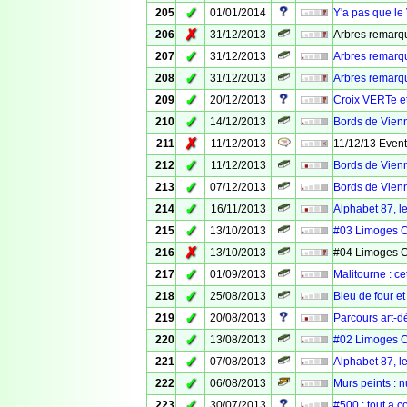
✓
205
01/01/2014
Y'a pas que le 
✗
206
31/12/2013
Arbres remarqu
✓
207
31/12/2013
Arbres remarq
✓
208
31/12/2013
Arbres remarq
✓
209
20/12/2013
Croix VERTe e
✓
210
14/12/2013
Bords de Vienn
✗
211
11/12/2013
11/12/13 Even
✓
212
11/12/2013
Bords de Vien
✓
213
07/12/2013
Bords de Vienn
✓
214
16/11/2013
Alphabet 87, 
✓
215
13/10/2013
#03 Limoges 
✗
216
13/10/2013
#04 Limoges 
✓
217
01/09/2013
Malitourne : ce
✓
218
25/08/2013
Bleu de four e
✓
219
20/08/2013
Parcours art-
✓
220
13/08/2013
#02 Limoges 
✓
221
07/08/2013
Alphabet 87, 
✓
222
06/08/2013
Murs peints : 
✓
223
30/07/2013
#500 : tout a 