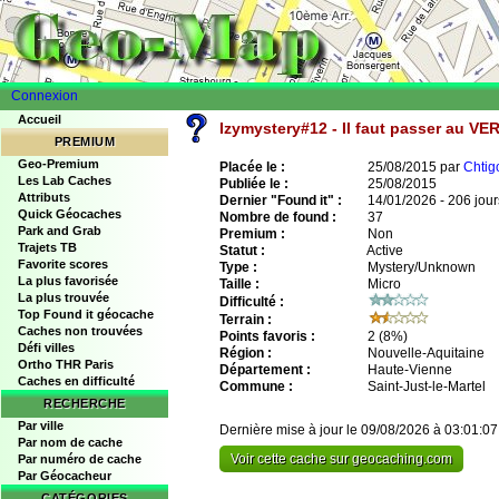
Connexion
Accueil
Izymystery#12 - Il faut passer au VE
PREMIUM
Geo-Premium
Placée le :
25/08/2015 par
Chtig
Les Lab Caches
Publiée le :
25/08/2015
Attributs
Dernier "Found it" :
14/01/2026 - 206 jour
Quick Géocaches
Nombre de found :
37
Park and Grab
Premium :
Non
Trajets TB
Statut :
Active
Favorite scores
Type :
Mystery/Unknown
La plus favorisée
Taille :
Micro
La plus trouvée
Difficulté :
Top Found it géocache
Terrain :
Caches non trouvées
Points favoris :
2
(8%)
Défi villes
Région :
Nouvelle-Aquitaine
Ortho THR Paris
Département :
Haute-Vienne
Caches en difficulté
Commune :
Saint-Just-le-Martel
RECHERCHE
Par ville
Dernière mise à jour le 09/08/2026 à 03:01:07
Par nom de cache
Voir cette cache sur geocaching.com
Par numéro de cache
Par Géocacheur
CATÉGORIES