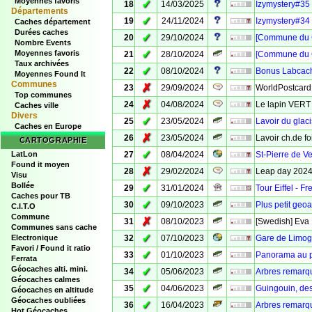
Moyennes favoris
✓
18
14/03/2025
Izymystery#35 
Départements
✓
19
24/11/2024
Izymystery#34 
Caches département
Durées caches
✓
20
29/10/2024
[Commune du C
Nombre Events
✓
Moyennes favoris
21
28/10/2024
[Commune du C
Taux archivées
✓
22
08/10/2024
Bonus Labcach
Moyennes Found It
Communes
✗
23
29/09/2024
WorldPostcard
Top communes
✗
24
04/08/2024
Le lapin VERT 
Caches ville
Divers
✓
25
23/05/2024
Lavoir du glac
Caches en Europe
✗
26
23/05/2024
Lavoir ch.de f
CARTOGRAPHIE
✓
LatLon
27
08/04/2024
St-Pierre de V
Found it moyen
✗
28
29/02/2024
Leap day 2024 
Visu
Bollée
✓
29
31/01/2024
Tour Eiffel - 
Caches pour TB
✓
30
09/10/2023
Plus petit geo
C.I.T.O
Commune
✗
31
08/10/2023
[Swedish] Eva 
Communes sans cache
✓
Electronique
32
07/10/2023
Gare de Limoge
Favori / Found it ratio
✓
33
01/10/2023
Panorama au 
Ferrata
Géocaches alti. mini.
✓
34
05/06/2023
Arbres remarq
Géocaches calmes
✓
35
04/06/2023
Guingouin, des
Géocaches en altitude
Géocaches oubliées
✓
36
16/04/2023
Arbres remarqu
Hot Géocaches