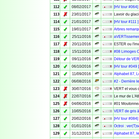
✓
112
08/02/2017
[HV tour #064]
✗
113
23/01/2017
Lavoir du glac
✓
114
21/01/2017
[HV tour #111 
✓
115
19/01/2017
Arbres remarq
✓
116
25/11/2016
aVERTissement :
✗
117
20/11/2016
ESTER ou l'in
✓
118
15/11/2016
#08 Limoges 
✓
119
09/11/2016
Détour de VER
✓
120
06/10/2016
[HV tour #049 
✓
121
11/09/2016
Alphabet 87, Le
✓
122
06/08/2016
#2 - Derrière 
✗
123
30/07/2016
VERT et vous d
✗
124
22/07/2016
Le mur de L'A
✗
125
04/06/2016
#01 Moutonne
✓
126
10/05/2016
VERT de gris à
✓
127
20/02/2016
[HV tour #084]
✓
128
01/01/2016
Octroi : ver(T)
✓
129
31/12/2015
Alphabet 87, 