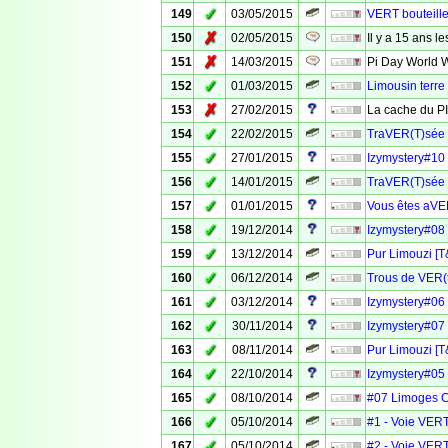
✓
149
03/05/2015
VERT bouteille
✗
150
02/05/2015
Il y a 15 ans l
✗
151
14/03/2015
Pi Day World W
✓
152
01/03/2015
Limousin terre
✗
153
27/02/2015
La cache du P
✓
154
22/02/2015
TraVER(T)sée d
✓
155
27/01/2015
Izymystery#10
✓
156
14/01/2015
TraVER(T)sée de
✓
157
01/01/2015
Vous êtes aVER
✓
158
19/12/2014
Izymystery#08 
✓
159
13/12/2014
Pur Limouzi [T
✓
160
06/12/2014
Trous de VER(t
✓
161
03/12/2014
Izymystery#06 
✓
162
30/11/2014
Izymystery#07 
✓
163
08/11/2014
Pur Limouzi [
✓
164
22/10/2014
Izymystery#05 
✓
165
08/10/2014
#07 Limoges 
✓
166
05/10/2014
#1 - Voie VERT
✓
167
05/10/2014
#2 - Voie VERT