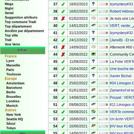
✓
Mega
37
18/02/2023
Izymystery#33
Night
✓
38
16/02/2023
Robert Hébras
Serial
Suggestion attributs
✗
39
01/02/2023
Je suis une L
Top commune Tradi
✓
40
14/01/2023
Top département
Ancêtre par département
✓
41
31/12/2022
Izymystery#32 
Top ville
✓
Trail
42
24/12/2022
{JaneB} - Et s
Voie Verte
✗
43
14/09/2022
Afterwork #60
Villes
✗
44
28/08/2022
Community Cel
France
Lyon
✓
45
11/08/2022
La Folie VERT
Marseille
✓
46
15/04/2022
Une touche de
Paris
Toulouse
✓
47
06/03/2022
Xavier Bichat 
Europe
✓
48
25/02/2022
#04 Limoges 
Amsterdam
Barcelone
✓
49
01/01/2022
Zamenhof et l
Berlin
Bruxelles
✓
50
14/08/2021
Pouyat : VER(T
Londres
✓
51
09/08/2021
#11 Limoges 
Munich
Autres
✓
52
08/08/2021
VERTe comme la
New York
✓
53
16/06/2021
Un écrin VERT 
Seattle HQ
Séoul
✓
54
16/06/2021
[HV tour #146]
Tokyo
✓
55
14/06/2021
[HV tour #018]