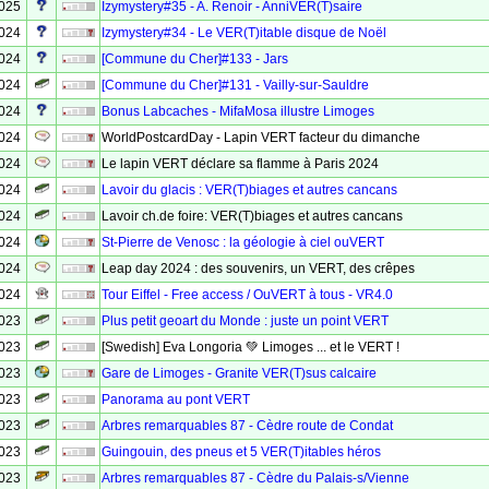
2025
Izymystery#35 - A. Renoir - AnniVER(T)saire
2024
Izymystery#34 - Le VER(T)itable disque de Noël
2024
[Commune du Cher]#133 - Jars
2024
[Commune du Cher]#131 - Vailly-sur-Sauldre
2024
Bonus Labcaches - MifaMosa illustre Limoges
2024
WorldPostcardDay - Lapin VERT facteur du dimanche
2024
Le lapin VERT déclare sa flamme à Paris 2024
2024
Lavoir du glacis : VER(T)biages et autres cancans
2024
Lavoir ch.de foire: VER(T)biages et autres cancans
2024
St-Pierre de Venosc : la géologie à ciel ouVERT
2024
Leap day 2024 : des souvenirs, un VERT, des crêpes
2024
Tour Eiffel - Free access / OuVERT à tous - VR4.0
2023
Plus petit geoart du Monde : juste un point VERT
2023
[Swedish] Eva Longoria 💚 Limoges ... et le VERT !
2023
Gare de Limoges - Granite VER(T)sus calcaire
2023
Panorama au pont VERT
2023
Arbres remarquables 87 - Cèdre route de Condat
2023
Guingouin, des pneus et 5 VER(T)itables héros
2023
Arbres remarquables 87 - Cèdre du Palais-s/Vienne