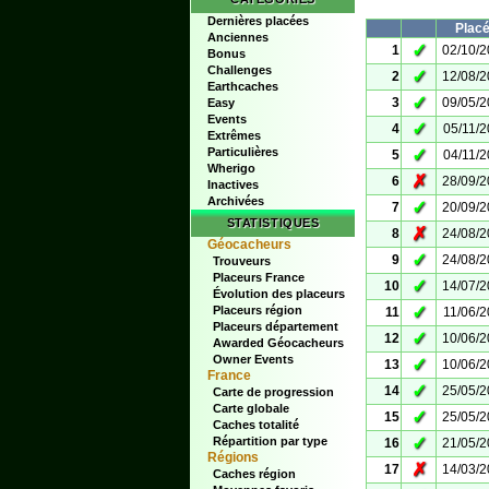
Dernières placées
Plac
Anciennes
✓
1
02/10/
Bonus
Challenges
✓
2
12/08/
Earthcaches
✓
3
09/05/
Easy
Events
✓
4
05/11/
Extrêmes
Particulières
✓
5
04/11/
Wherigo
✗
6
28/09/
Inactives
Archivées
✓
7
20/09/
STATISTIQUES
✗
8
24/08/
Géocacheurs
✓
9
24/08/
Trouveurs
Placeurs France
✓
10
14/07/
Évolution des placeurs
✓
Placeurs région
11
11/06/
Placeurs département
✓
12
10/06/
Awarded Géocacheurs
Owner Events
✓
13
10/06/
France
✓
14
25/05/
Carte de progression
Carte globale
✓
15
25/05/
Caches totalité
✓
Répartition par type
16
21/05/
Régions
✗
17
14/03/
Caches région