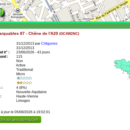
rquables 87 - Chêne de l'A20
(GC4W2NC)
31/12/2013 par
Chtigones
31/12/2013
 it" :
23/06/2026 - 43 jours
und :
115
Non
Active
Traditional
Micro
 :
4
(8%)
Nouvelle-Aquitaine
:
Haute-Vienne
Limoges
 à jour le 05/08/2026 à 19:02:01
cache sur geocaching.com