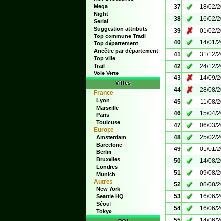
✓
Mega
37
18/02/
Night
✓
38
16/02/
Serial
Suggestion attributs
✗
39
01/02/
Top commune Tradi
✓
40
14/01/
Top département
Ancêtre par département
✓
41
31/12/
Top ville
✓
Trail
42
24/12/
Voie Verte
✗
43
14/09/
Villes
✗
44
28/08/
France
Lyon
✓
45
11/08/
Marseille
✓
46
15/04/
Paris
Toulouse
✓
47
06/03/
Europe
✓
48
25/02/
Amsterdam
Barcelone
✓
49
01/01/
Berlin
Bruxelles
✓
50
14/08/
Londres
✓
51
09/08/
Munich
Autres
✓
52
08/08/
New York
✓
53
16/06/
Seattle HQ
Séoul
✓
54
16/06/
Tokyo
✓
55
14/06/