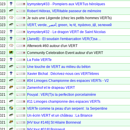
2023
Izymystery#33 - Pompiers aux VERTus héroïques
2023
Robert Hébras, VERitable passeur de mémoire
2023
Je suis une Légende (chez les petits hommes VERTs)
2023
VERT, verde, أخضر, green, 녹색, πράσινο, 緑, зелений
2022
Izymystery#32 - Le dragon VERT de Saint Nicolas
2022
{JaneB} - Et soudain l'embarcation VER(T)sa ...
2022
Afterwork #60 autour d'un VERT
2022
Community Celebration Event autour d'un VERT
2022
La Folie VERTe
2022
Une touche de VERT au milieu du béton
2022
Xavier Bichat : Décrivez-nous ces VERTèbres
2022
#04 Limoges Championne des espaces VERTs - V2
2022
Zamenhof et le drapeau VERT
2021
Pouyat : VER(T)s la perfection porcelainière
2021
#11 Limoges championne des espaces VERTs
2021
VERTe comme la peau d'un serpent : la Serpentine
2021
Un écrin VERT et un château : La Briance
2021
[HV tour #146] St Hilaire Bonneval
2021
[HV tour #018] Boisseuil