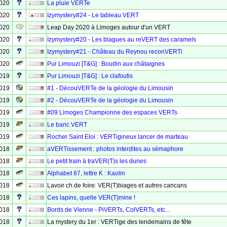
2020
La pluie VERTe
2020
Izymystery#24 - Le tableau VERT
2020
Leap Day 2020 à Limoges autour d'un VERT
2020
Izymystery#20 - Les blagues au reVERT des caramels
2020
Izymystery#21 - Château du Reynou reconVERTi
2020
Pur Limouzi [T&G] : Boudin aux châtaignes
2019
Pur Limouzi [T&G] : Le clafoutis
2019
#1 - DécouVERTe de la géologie du Limousin
2019
#2 - DécouVERTe de la géologie du Limousin
2019
#09 Limoges Championne des espaces VERTs
2019
Le banc VERT
2019
Rocher Saint Eloi : VERTigineux lancer de marteau
2018
aVERTissement : photos interdites au sémaphore
2018
Le petit train à traVER(T)s les dunes
2018
Alphabet 87, lettre K : Kaolin
2018
Lavoir ch.de foire: VER(T)biages et autres cancans
2018
Ces lapins, quelle VER(T)mine !
2018
Bords de Vienne - PiVERTs, ColVERTs, etc...
2018
La mystery du 1er : VERTige des lendemains de fête