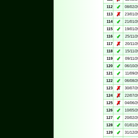
✓
112
08/02/
✗
113
23/01/
✓
114
21/01/
✓
115
19/01/
✓
116
25/11/
✗
117
20/11/
✓
118
15/11/
✓
119
09/11/
✓
120
06/10/
✓
121
11/09/
✓
122
06/08/
✗
123
30/07/
✗
124
22/07/
✗
125
04/06/
✓
126
10/05/
✓
127
20/02/
✓
128
01/01/
✓
129
31/12/