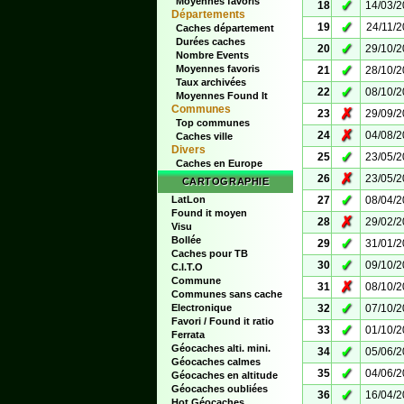
Moyennes favoris
✓
18
14/03/
Départements
✓
19
24/11/
Caches département
Durées caches
✓
20
29/10/
Nombre Events
✓
Moyennes favoris
21
28/10/
Taux archivées
✓
22
08/10/
Moyennes Found It
Communes
✗
23
29/09/
Top communes
✗
24
04/08/
Caches ville
Divers
✓
25
23/05/
Caches en Europe
✗
26
23/05/
CARTOGRAPHIE
✓
LatLon
27
08/04/
Found it moyen
✗
28
29/02/
Visu
Bollée
✓
29
31/01/
Caches pour TB
✓
30
09/10/
C.I.T.O
Commune
✗
31
08/10/
Communes sans cache
✓
Electronique
32
07/10/
Favori / Found it ratio
✓
33
01/10/
Ferrata
Géocaches alti. mini.
✓
34
05/06/
Géocaches calmes
✓
35
04/06/
Géocaches en altitude
Géocaches oubliées
✓
36
16/04/
Hot Géocaches