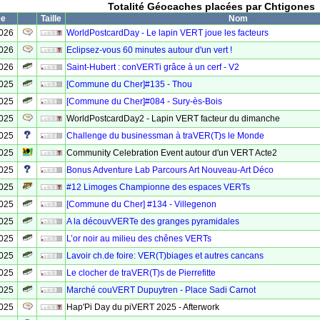
Totalité Géocaches placées par Chtigones
ée
Taille
Nom
2026
WorldPostcardDay - Le lapin VERT joue les facteurs
2026
Eclipsez-vous 60 minutes autour d'un vert !
2026
Saint-Hubert : conVERTi grâce à un cerf - V2
2025
[Commune du Cher]#135 - Thou
2025
[Commune du Cher]#084 - Sury-ès-Bois
2025
WorldPostcardDay2 - Lapin VERT facteur du dimanche
2025
Challenge du businessman à traVER(T)s le Monde
2025
Community Celebration Event autour d'un VERT Acte2
2025
Bonus Adventure Lab Parcours Art Nouveau-Art Déco
2025
#12 Limoges Championne des espaces VERTs
2025
[Commune du Cher] #134 - Villegenon
2025
A la découvVERTe des granges pyramidales
2025
L’or noir au milieu des chênes VERTs
2025
Lavoir ch.de foire: VER(T)biages et autres cancans
2025
Le clocher de traVER(T)s de Pierrefitte
2025
Marché couVERT Dupuytren - Place Sadi Carnot
2025
Hap'Pi Day du piVERT 2025 - Afterwork