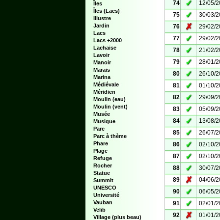
✓
74
12/05/
Îles
Îles (Lacs)
✓
75
30/03/
Illustre
✗
Jardin
76
29/02/
Lacs
✓
77
29/02/
Lacs +2000
Lachaise
✓
78
21/02/
Lavoir
✓
79
28/01/
Manoir
Marais
✓
80
26/10/
Marina
✓
Médiévale
81
01/10/
Méridien
✓
82
29/09/
Moulin (eau)
Moulin (vent)
✓
83
05/09/
Musée
✓
84
13/08/
Musique
Parc
✓
85
26/07/
Parc à thème
✓
Phare
86
02/10/
Plage
✓
87
02/10/
Refuge
Rocher
✓
88
30/07/
Statue
✗
89
04/06/
Summit
UNESCO
✓
90
06/05/
Université
✓
Vauban
91
02/01/
Velib
✗
92
01/01/
Village (plus beau)