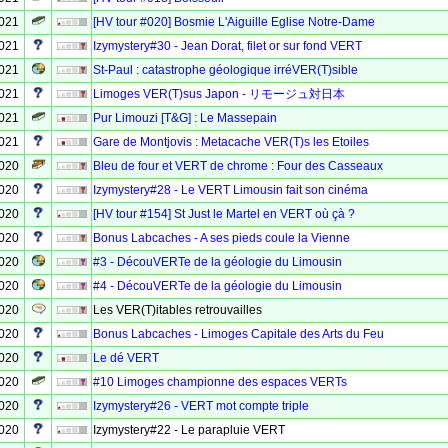
2021
[HV tour #020] Bosmie L'Aiguille Eglise Notre-Dame
2021
Izymystery#30 - Jean Dorat, filet or sur fond VERT
2021
St-Paul : catastrophe géologique irréVER(T)sible
2021
Limoges VER(T)sus Japon - リモージュ対日本
2021
Pur Limouzi [T&G] : Le Massepain
2021
Gare de Montjovis : Metacache VER(T)s les Etoiles
2020
Bleu de four et VERT de chrome : Four des Casseaux
2020
Izymystery#28 - Le VERT Limousin fait son cinéma
2020
[HV tour #154] St Just le Martel en VERT où çà ?
2020
Bonus Labcaches - A ses pieds coule la Vienne
2020
#3 - DécouVERTe de la géologie du Limousin
2020
#4 - DécouVERTe de la géologie du Limousin
2020
Les VER(T)itables retrouvailles
2020
Bonus Labcaches - Limoges Capitale des Arts du Feu
2020
Le dé VERT
2020
#10 Limoges championne des espaces VERTs
2020
Izymystery#26 - VERT mot compte triple
2020
Izymystery#22 - Le parapluie VERT