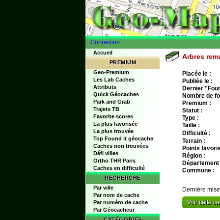
Connexion
Accueil
Arbres rema
PREMIUM
Geo-Premium
Placée le :
Les Lab Caches
Publiée le :
Attributs
Dernier "Found
Quick Géocaches
Nombre de fo
Park and Grab
Premium :
Trajets TB
Statut :
Favorite scores
Type :
La plus favorisée
Taille :
La plus trouvée
Difficulté :
Top Found it géocache
Terrain :
Caches non trouvées
Points favoris
Défi villes
Région :
Ortho THR Paris
Département 
Caches en difficulté
Commune :
RECHERCHE
Par ville
Dernière mise
Par nom de cache
Voir cette 
Par numéro de cache
Par Géocacheur
CATÉGORIES