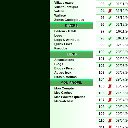
Village étape
✓
93
01/01/
Ville touristique
✗
94
31/12/
Volcan
Wallace
✓
95
28/12/
Zones Géologiques
✓
96
01/12/
DIVERS
✓
Editeur - HTML
97
16/11/
Logo
✓
98
10/11/
Logs & Attributs
Quick Links
✓
99
02/09/
Pseudos
✓
100
28/08/
LIENS
✓
101
02/08/
Associations
Blogs
✓
102
02/08/
Blogs - Perso
✓
103
02/08/
Autres jeux
Sites & forums
✗
104
29/07/
MON PROFIL
✗
105
15/07/
Mon Compte
✗
Mes Caches
106
21/06/
Mes Pockets queries
✗
107
20/04/
Ma Watchlist
✓
108
20/04/
✓
109
20/04/
✗
110
08/04/
✗
111
11/02/