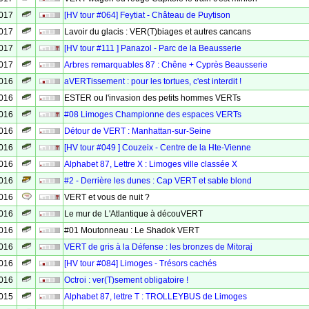
2017
[HV tour #064] Feytiat - Château de Puytison
2017
Lavoir du glacis : VER(T)biages et autres cancans
2017
[HV tour #111 ] Panazol - Parc de la Beausserie
2017
Arbres remarquables 87 : Chêne + Cyprès Beausserie
2016
aVERTissement : pour les tortues, c'est interdit !
2016
ESTER ou l'invasion des petits hommes VERTs
2016
#08 Limoges Championne des espaces VERTs
2016
Détour de VERT : Manhattan-sur-Seine
2016
[HV tour #049 ] Couzeix - Centre de la Hte-Vienne
2016
Alphabet 87, Lettre X : Limoges ville classée X
2016
#2 - Derrière les dunes : Cap VERT et sable blond
2016
VERT et vous de nuit ?
2016
Le mur de L'Atlantique à découVERT
2016
#01 Moutonneau : Le Shadok VERT
2016
VERT de gris à la Défense : les bronzes de Mitoraj
2016
[HV tour #084] Limoges - Trésors cachés
2016
Octroi : ver(T)sement obligatoire !
2015
Alphabet 87, lettre T : TROLLEYBUS de Limoges