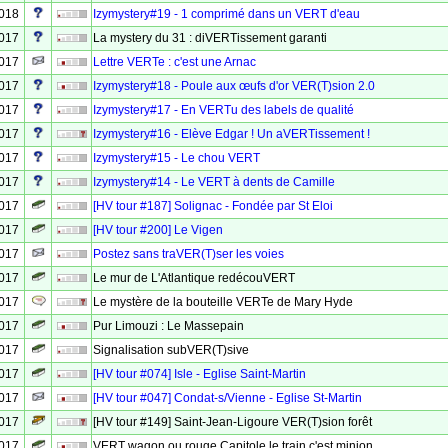
2018
Izymystery#19 - 1 comprimé dans un VERT d'eau
2017
La mystery du 31 : diVERTissement garanti
2017
Lettre VERTe : c'est une Arnac
2017
Izymystery#18 - Poule aux œufs d'or VER(T)sion 2.0
2017
Izymystery#17 - En VERTu des labels de qualité
2017
Izymystery#16 - Elève Edgar ! Un aVERTissement !
2017
Izymystery#15 - Le chou VERT
2017
Izymystery#14 - Le VERT à dents de Camille
2017
[HV tour #187] Solignac - Fondée par St Eloi
2017
[HV tour #200] Le Vigen
2017
Postez sans traVER(T)ser les voies
2017
Le mur de L'Atlantique redécouVERT
2017
Le mystère de la bouteille VERTe de Mary Hyde
2017
Pur Limouzi : Le Massepain
2017
Signalisation subVER(T)sive
2017
[HV tour #074] Isle - Eglise Saint-Martin
2017
[HV tour #047] Condat-s/Vienne - Eglise St-Martin
2017
[HV tour #149] Saint-Jean-Ligoure VER(T)sion forêt
2017
VERT wagon ou rouge Capitole le train c'est minion