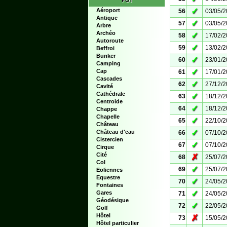
POI
✓
Aéroport
56
03/05/
Antique
✓
57
03/05/
Arbre
Archéo
✓
58
17/02/
Autoroute
✓
59
13/02/
Beffroi
Bunker
✓
60
23/01/
Camping
✓
Cap
61
17/01/
Cascades
✓
62
27/12/
Cavité
Cathédrale
✓
63
18/12/
Centroide
✓
64
18/12/
Chappe
Chapelle
✓
65
22/10/
Château
✓
Château d'eau
66
07/10/
Cistercien
✓
67
07/10/
Cirque
Cité
✗
68
25/07/
Col
✓
69
25/07/
Eoliennes
Equestre
✓
70
24/05/
Fontaines
✓
Gares
71
24/05/
Géodésique
✓
72
22/05/
Golf
Hôtel
✗
73
15/05/
Hôtel particulier