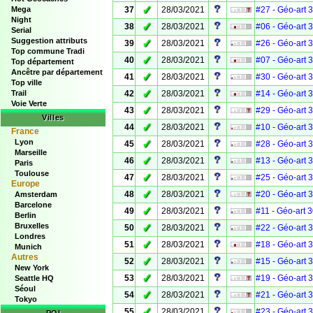
✓
Mega
37
28/03/2021
#27 - Géo-art 
Night
✓
38
28/03/2021
#06 - Géo-art 
Serial
Suggestion attributs
✓
39
28/03/2021
#26 - Géo-art 
Top commune Tradi
✓
40
28/03/2021
#07 - Géo-art 
Top département
Ancêtre par département
✓
41
28/03/2021
#30 - Géo-art 
Top ville
✓
Trail
42
28/03/2021
#14 - Géo-art 
Voie Verte
✓
43
28/03/2021
#29 - Géo-art 
Villes
✓
44
28/03/2021
#10 - Géo-art 
France
Lyon
✓
45
28/03/2021
#28 - Géo-art 
Marseille
✓
46
28/03/2021
#13 - Géo-art 
Paris
Toulouse
✓
47
28/03/2021
#25 - Géo-art 
Europe
✓
48
28/03/2021
#20 - Géo-art 
Amsterdam
Barcelone
✓
49
28/03/2021
#11 - Géo-art 
Berlin
Bruxelles
✓
50
28/03/2021
#22 - Géo-art 
Londres
✓
51
28/03/2021
#18 - Géo-art 
Munich
Autres
✓
52
28/03/2021
#15 - Géo-art 
New York
✓
53
28/03/2021
#19 - Géo-art 
Seattle HQ
Séoul
✓
54
28/03/2021
#21 - Géo-art 
Tokyo
✓
55
28/03/2021
#23 - Géo-art 