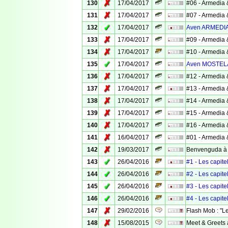
✗
130
17/04/2017
#06 - Armedia 
✗
131
17/04/2017
#07 - Armedia 
✓
132
17/04/2017
Aven ARMEDI
✗
133
17/04/2017
#09 - Armedia 
✗
134
17/04/2017
#10 - Armedia 
✓
135
17/04/2017
Aven MOSTEL
✗
136
17/04/2017
#12 - Armedia 
✗
137
17/04/2017
#13 - Armedia 
✗
138
17/04/2017
#14 - Armedia 
✗
139
17/04/2017
#15 - Armedia 
✗
140
17/04/2017
#16 - Armedia 
✗
141
16/04/2017
#01 - Armedia 
✗
142
19/03/2017
Benvenguda à ..
✓
143
26/04/2016
#1 - Les capite
✓
144
26/04/2016
#2 - Les capite
✓
145
26/04/2016
#3 - Les capite
✓
146
26/04/2016
#4 - Les capite
✗
147
29/02/2016
Flash Mob : "L
✗
148
15/08/2015
Meet & Greets 