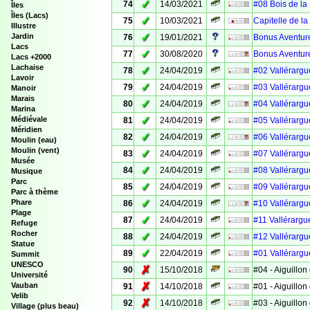
✓
74
14/03/2021
#08 Bois de la
Îles
Îles (Lacs)
✓
75
10/03/2021
Capitelle de l
Illustre
✓
Jardin
76
19/01/2021
Bonus Aventure
Lacs
✓
77
30/08/2020
Bonus Aventure
Lacs +2000
Lachaise
✓
78
24/04/2019
#02 Vallérargue
Lavoir
✓
79
24/04/2019
#03 Vallérargue
Manoir
Marais
✓
80
24/04/2019
#04 Vallérargue
Marina
✓
Médiévale
81
24/04/2019
#05 Vallérargue
Méridien
✓
82
24/04/2019
#06 Vallérargue
Moulin (eau)
Moulin (vent)
✓
83
24/04/2019
#07 Vallérargue
Musée
✓
84
24/04/2019
#08 Vallérargue
Musique
Parc
✓
85
24/04/2019
#09 Vallérargue
Parc à thème
✓
Phare
86
24/04/2019
#10 Vallérargue
Plage
✓
87
24/04/2019
#11 Vallérargue
Refuge
Rocher
✓
88
24/04/2019
#12 Vallérargue
Statue
✓
89
22/04/2019
#01 Vallérargue
Summit
UNESCO
✗
90
15/10/2018
#04 - Aiguillon 
Université
✗
Vauban
91
14/10/2018
#01 - Aiguillon 
Velib
✗
92
14/10/2018
#03 - Aiguillon 
Village (plus beau)