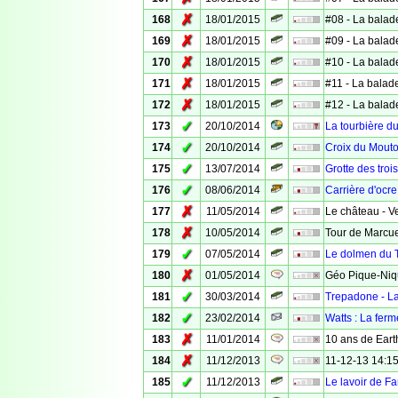
✗
168
18/01/2015
#08 - La balad
✗
169
18/01/2015
#09 - La balad
✗
170
18/01/2015
#10 - La balad
✗
171
18/01/2015
#11 - La balad
✗
172
18/01/2015
#12 - La balad
✓
173
20/10/2014
La tourbière d
✓
174
20/10/2014
Croix du Mouto
✓
175
13/07/2014
Grotte des troi
✓
176
08/06/2014
Carrière d'ocre
✗
177
11/05/2014
Le château - Ve
✗
178
10/05/2014
Tour de Marcuel
✓
179
07/05/2014
Le dolmen du 
✗
180
01/05/2014
Géo Pique-Niq
✓
181
30/03/2014
Trepadone - La
✓
182
23/02/2014
Watts : La fer
✗
183
11/01/2014
10 ans de Eart
✗
184
11/12/2013
11-12-13 14:15
✓
185
11/12/2013
Le lavoir de Fa