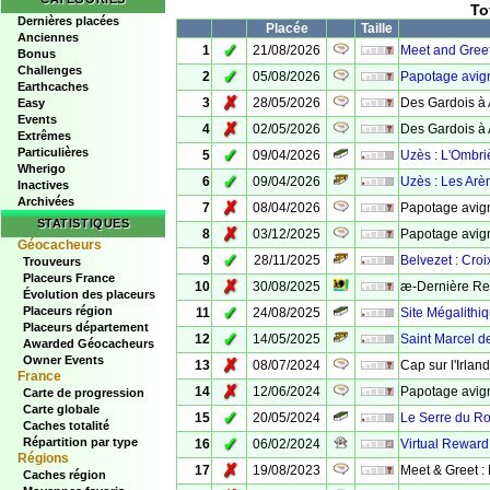
To
Dernières placées
Placée
Taille
Anciennes
✓
1
21/08/2026
Meet and Greet
Bonus
Challenges
✓
2
05/08/2026
Papotage avig
Earthcaches
✗
3
28/05/2026
Des Gardois à 
Easy
Events
✗
4
02/05/2026
Des Gardois à
Extrêmes
Particulières
✓
5
09/04/2026
Uzès : L'Ombri
Wherigo
✓
6
09/04/2026
Uzès : Les Arè
Inactives
Archivées
✗
7
08/04/2026
Papotage avign
STATISTIQUES
✗
8
03/12/2025
Papotage avig
Géocacheurs
✓
9
28/11/2025
Belvezet : Croi
Trouveurs
Placeurs France
✗
10
30/08/2025
æ-Dernière Re
Évolution des placeurs
✓
Placeurs région
11
24/08/2025
Site Mégalithiq
Placeurs département
✓
12
14/05/2025
Saint Marcel d
Awarded Géocacheurs
Owner Events
✗
13
08/07/2024
Cap sur l'Irlan
France
✗
14
12/06/2024
Papotage avig
Carte de progression
Carte globale
✓
15
20/05/2024
Le Serre du Ro
Caches totalité
✓
Répartition par type
16
06/02/2024
Virtual Reward
Régions
✗
17
19/08/2023
Meet & Greet :
Caches région