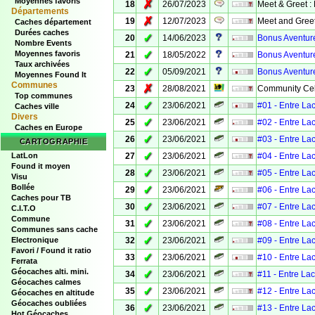
Moyennes favoris
✗
18
26/07/2023
Meet & Greet :
Départements
✗
19
12/07/2023
Meet and Greet
Caches département
Durées caches
✓
20
14/06/2023
Bonus Aventure
Nombre Events
✓
Moyennes favoris
21
18/05/2022
Bonus Aventure
Taux archivées
✓
22
05/09/2021
Bonus Aventure
Moyennes Found It
Communes
✗
23
28/08/2021
Community Cel
Top communes
✓
24
23/06/2021
#01 - Entre La
Caches ville
Divers
✓
25
23/06/2021
#02 - Entre La
Caches en Europe
✓
26
23/06/2021
#03 - Entre La
CARTOGRAPHIE
✓
LatLon
27
23/06/2021
#04 - Entre La
Found it moyen
✓
28
23/06/2021
#05 - Entre La
Visu
Bollée
✓
29
23/06/2021
#06 - Entre La
Caches pour TB
✓
30
23/06/2021
#07 - Entre La
C.I.T.O
Commune
✓
31
23/06/2021
#08 - Entre La
Communes sans cache
✓
Electronique
32
23/06/2021
#09 - Entre La
Favori / Found it ratio
✓
33
23/06/2021
#10 - Entre La
Ferrata
Géocaches alti. mini.
✓
34
23/06/2021
#11 - Entre La
Géocaches calmes
✓
35
23/06/2021
#12 - Entre La
Géocaches en altitude
Géocaches oubliées
✓
36
23/06/2021
#13 - Entre La
Hot Géocaches