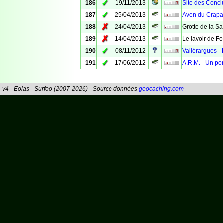
✓
186
19/11/2013
Site des Concl
✓
187
25/04/2013
Aven du Crapa
✗
188
24/04/2013
Grotte de la S
✗
189
14/04/2013
Le lavoir de F
✓
190
08/11/2012
Vallérargues - 
✓
191
17/06/2012
A.R.M. - Un po
v4 - Eolas - Surfoo (2007-2026) - Source données
geocaching.com