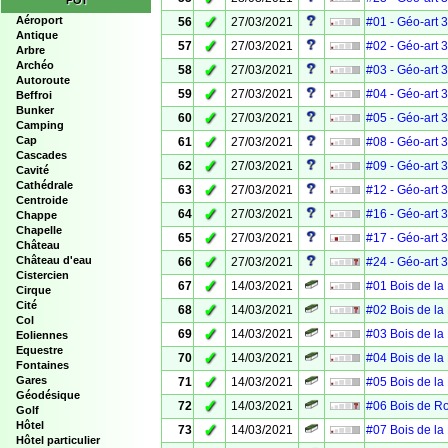
POI
✓
Aéroport
56
27/03/2021
#01 - Géo-art 
Antique
✓
57
27/03/2021
#02 - Géo-art 
Arbre
Archéo
✓
58
27/03/2021
#03 - Géo-art 
Autoroute
✓
59
27/03/2021
#04 - Géo-art 
Beffroi
Bunker
✓
60
27/03/2021
#05 - Géo-art 
Camping
✓
Cap
61
27/03/2021
#08 - Géo-art 
Cascades
✓
62
27/03/2021
#09 - Géo-art 
Cavité
Cathédrale
✓
63
27/03/2021
#12 - Géo-art 
Centroide
✓
64
27/03/2021
#16 - Géo-art 
Chappe
Chapelle
✓
65
27/03/2021
#17 - Géo-art 
Château
✓
Château d'eau
66
27/03/2021
#24 - Géo-art 
Cistercien
✓
67
14/03/2021
#01 Bois de la
Cirque
Cité
✓
68
14/03/2021
#02 Bois de la
Col
✓
69
14/03/2021
#03 Bois de la
Eoliennes
Equestre
✓
70
14/03/2021
#04 Bois de la
Fontaines
✓
Gares
71
14/03/2021
#05 Bois de la
Géodésique
✓
72
14/03/2021
#06 Bois de R
Golf
Hôtel
✓
73
14/03/2021
#07 Bois de la
Hôtel particulier