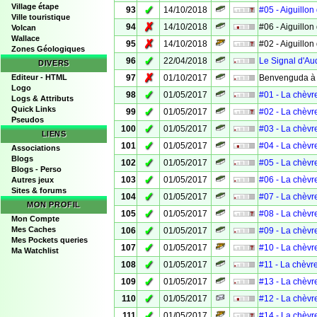
Village étape
✓
93
14/10/2018
#05 - Aiguillon 
Ville touristique
✗
94
14/10/2018
#06 - Aiguillon 
Volcan
Wallace
✗
95
14/10/2018
#02 - Aiguillon 
Zones Géologiques
✓
96
22/04/2018
Le Signal d'A
DIVERS
✗
Editeur - HTML
97
01/10/2017
Benvenguda à .
Logo
✓
98
01/05/2017
#01 - La chèvr
Logs & Attributs
Quick Links
✓
99
01/05/2017
#02 - La chèvr
Pseudos
✓
100
01/05/2017
#03 - La chèvr
LIENS
✓
101
01/05/2017
#04 - La chèvr
Associations
Blogs
✓
102
01/05/2017
#05 - La chèvr
Blogs - Perso
✓
103
01/05/2017
#06 - La chèvr
Autres jeux
Sites & forums
✓
104
01/05/2017
#07 - La chèvr
MON PROFIL
✓
105
01/05/2017
#08 - La chèvr
Mon Compte
✓
Mes Caches
106
01/05/2017
#09 - La chèvr
Mes Pockets queries
✓
107
01/05/2017
#10 - La chèvr
Ma Watchlist
✓
108
01/05/2017
#11 - La chèvr
✓
109
01/05/2017
#13 - La chèvr
✓
110
01/05/2017
#12 - La chèvr
✓
111
01/05/2017
#14 - La chèvr