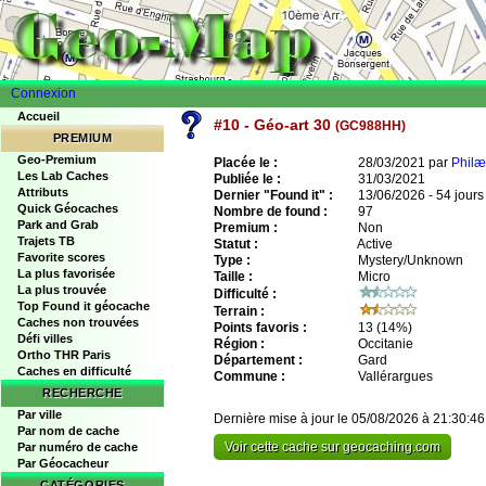
Connexion
Accueil
#10 - Géo-art 30
(GC988HH)
PREMIUM
Geo-Premium
Placée le :
28/03/2021 par
Philæ
Les Lab Caches
Publiée le :
31/03/2021
Attributs
Dernier "Found it" :
13/06/2026 - 54 jours
Quick Géocaches
Nombre de found :
97
Park and Grab
Premium :
Non
Trajets TB
Statut :
Active
Favorite scores
Type :
Mystery/Unknown
La plus favorisée
Taille :
Micro
La plus trouvée
Difficulté :
Top Found it géocache
Terrain :
Caches non trouvées
Points favoris :
13
(14%)
Défi villes
Région :
Occitanie
Ortho THR Paris
Département :
Gard
Caches en difficulté
Commune :
Vallérargues
RECHERCHE
Par ville
Dernière mise à jour le 05/08/2026 à 21:30:46
Par nom de cache
Voir cette cache sur geocaching.com
Par numéro de cache
Par Géocacheur
CATÉGORIES