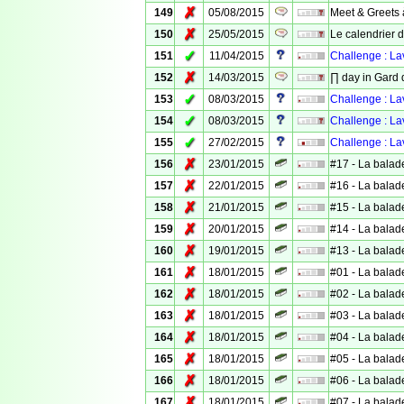
✗
149
05/08/2015
Meet & Greets à
✗
150
25/05/2015
Le calendrier d
✓
151
11/04/2015
Challenge : La
✗
152
14/03/2015
∏ day in Gard 
✓
153
08/03/2015
Challenge : L
✓
154
08/03/2015
Challenge : La
✓
155
27/02/2015
Challenge : La
✗
156
23/01/2015
#17 - La balad
✗
157
22/01/2015
#16 - La balad
✗
158
21/01/2015
#15 - La balad
✗
159
20/01/2015
#14 - La balad
✗
160
19/01/2015
#13 - La balad
✗
161
18/01/2015
#01 - La balad
✗
162
18/01/2015
#02 - La balad
✗
163
18/01/2015
#03 - La balad
✗
164
18/01/2015
#04 - La balad
✗
165
18/01/2015
#05 - La balad
✗
166
18/01/2015
#06 - La balad
✗
167
18/01/2015
#07 - La balad