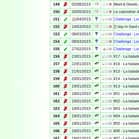
✗
149
05/08/2015
Meet & Greets à
✗
150
25/05/2015
Le calendrier d
✓
151
11/04/2015
Challenge : La
✗
152
14/03/2015
∏ day in Gard 
✓
153
08/03/2015
Challenge : L
✓
154
08/03/2015
Challenge : La
✓
155
27/02/2015
Challenge : La
✗
156
23/01/2015
#17 - La balad
✗
157
22/01/2015
#16 - La balad
✗
158
21/01/2015
#15 - La balad
✗
159
20/01/2015
#14 - La balad
✗
160
19/01/2015
#13 - La balad
✗
161
18/01/2015
#01 - La balad
✗
162
18/01/2015
#02 - La balad
✗
163
18/01/2015
#03 - La balad
✗
164
18/01/2015
#04 - La balad
✗
165
18/01/2015
#05 - La balad
✗
166
18/01/2015
#06 - La balad
✗
167
18/01/2015
#07 - La balad