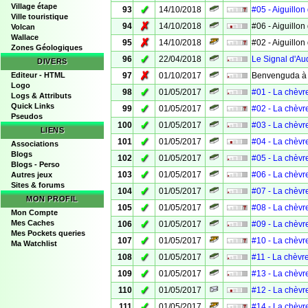
Village étape
✓
93
14/10/2018
#05 - Aiguillon 
Ville touristique
✗
94
14/10/2018
#06 - Aiguillon 
Volcan
Wallace
✗
95
14/10/2018
#02 - Aiguillon 
Zones Géologiques
✓
96
22/04/2018
Le Signal d'A
DIVERS
✗
Editeur - HTML
97
01/10/2017
Benvenguda à .
Logo
✓
98
01/05/2017
#01 - La chèvr
Logs & Attributs
Quick Links
✓
99
01/05/2017
#02 - La chèvr
Pseudos
✓
100
01/05/2017
#03 - La chèvr
LIENS
✓
101
01/05/2017
#04 - La chèvr
Associations
Blogs
✓
102
01/05/2017
#05 - La chèvr
Blogs - Perso
✓
103
01/05/2017
#06 - La chèvr
Autres jeux
Sites & forums
✓
104
01/05/2017
#07 - La chèvr
MON PROFIL
✓
105
01/05/2017
#08 - La chèvr
Mon Compte
✓
Mes Caches
106
01/05/2017
#09 - La chèvr
Mes Pockets queries
✓
107
01/05/2017
#10 - La chèvr
Ma Watchlist
✓
108
01/05/2017
#11 - La chèvr
✓
109
01/05/2017
#13 - La chèvr
✓
110
01/05/2017
#12 - La chèvr
✓
111
01/05/2017
#14 - La chèvr