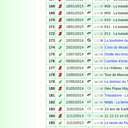
✗
168
18/01/2015
#08 - La balad
✗
169
18/01/2015
#09 - La balad
✗
170
18/01/2015
#10 - La balad
✗
171
18/01/2015
#11 - La balad
✗
172
18/01/2015
#12 - La balad
✓
173
20/10/2014
La tourbière d
✓
174
20/10/2014
Croix du Mouto
✓
175
13/07/2014
Grotte des troi
✓
176
08/06/2014
Carrière d'ocre
✗
177
11/05/2014
Le château - Ve
✗
178
10/05/2014
Tour de Marcuel
✓
179
07/05/2014
Le dolmen du 
✗
180
01/05/2014
Géo Pique-Niq
✓
181
30/03/2014
Trepadone - La
✓
182
23/02/2014
Watts : La fer
✗
183
11/01/2014
10 ans de Eart
✗
184
11/12/2013
11-12-13 14:15
✓
185
11/12/2013
Le lavoir de Fa