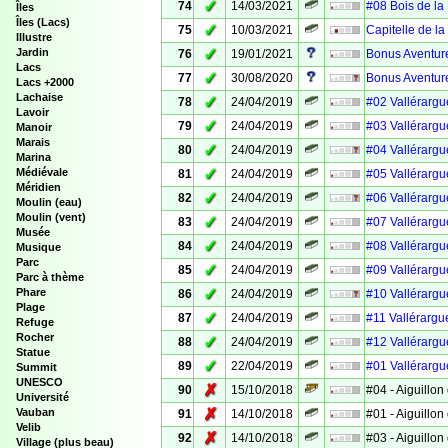
✓
74
14/03/2021
#08 Bois de la
Îles
Îles (Lacs)
✓
75
10/03/2021
Capitelle de l
Illustre
✓
Jardin
76
19/01/2021
Bonus Aventure
Lacs
✓
77
30/08/2020
Bonus Aventure
Lacs +2000
Lachaise
✓
78
24/04/2019
#02 Vallérargue
Lavoir
✓
79
24/04/2019
#03 Vallérargue
Manoir
Marais
✓
80
24/04/2019
#04 Vallérargue
Marina
✓
Médiévale
81
24/04/2019
#05 Vallérargue
Méridien
✓
82
24/04/2019
#06 Vallérargue
Moulin (eau)
Moulin (vent)
✓
83
24/04/2019
#07 Vallérargue
Musée
✓
84
24/04/2019
#08 Vallérargue
Musique
Parc
✓
85
24/04/2019
#09 Vallérargue
Parc à thème
✓
Phare
86
24/04/2019
#10 Vallérargue
Plage
✓
87
24/04/2019
#11 Vallérargue
Refuge
Rocher
✓
88
24/04/2019
#12 Vallérargue
Statue
✓
89
22/04/2019
#01 Vallérargue
Summit
UNESCO
✗
90
15/10/2018
#04 - Aiguillon 
Université
✗
Vauban
91
14/10/2018
#01 - Aiguillon 
Velib
✗
92
14/10/2018
#03 - Aiguillon 
Village (plus beau)