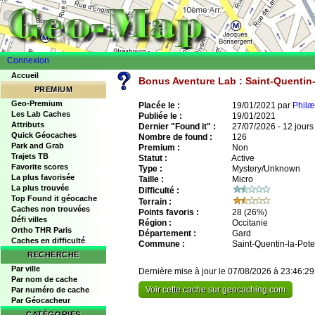
Connexion
Accueil
Bonus Aventure Lab : Saint-Quentin-
PREMIUM
Geo-Premium
Placée le :
19/01/2021 par
Philæ
Les Lab Caches
Publiée le :
19/01/2021
Attributs
Dernier "Found it" :
27/07/2026 - 12 jours
Quick Géocaches
Nombre de found :
126
Park and Grab
Premium :
Non
Trajets TB
Statut :
Active
Favorite scores
Type :
Mystery/Unknown
La plus favorisée
Taille :
Micro
La plus trouvée
Difficulté :
Top Found it géocache
Terrain :
Caches non trouvées
Points favoris :
28
(26%)
Défi villes
Région :
Occitanie
Ortho THR Paris
Département :
Gard
Caches en difficulté
Commune :
Saint-Quentin-la-Pote
RECHERCHE
Par ville
Dernière mise à jour le 07/08/2026 à 23:46:29
Par nom de cache
Voir cette cache sur geocaching.com
Par numéro de cache
Par Géocacheur
CATÉGORIES