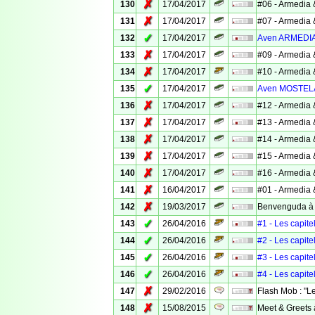
✗
130
17/04/2017
#06 - Armedia 
✗
131
17/04/2017
#07 - Armedia 
✓
132
17/04/2017
Aven ARMEDI
✗
133
17/04/2017
#09 - Armedia 
✗
134
17/04/2017
#10 - Armedia 
✓
135
17/04/2017
Aven MOSTEL
✗
136
17/04/2017
#12 - Armedia 
✗
137
17/04/2017
#13 - Armedia 
✗
138
17/04/2017
#14 - Armedia 
✗
139
17/04/2017
#15 - Armedia 
✗
140
17/04/2017
#16 - Armedia 
✗
141
16/04/2017
#01 - Armedia 
✗
142
19/03/2017
Benvenguda à ..
✓
143
26/04/2016
#1 - Les capite
✓
144
26/04/2016
#2 - Les capite
✓
145
26/04/2016
#3 - Les capite
✓
146
26/04/2016
#4 - Les capite
✗
147
29/02/2016
Flash Mob : "L
✗
148
15/08/2015
Meet & Greets 