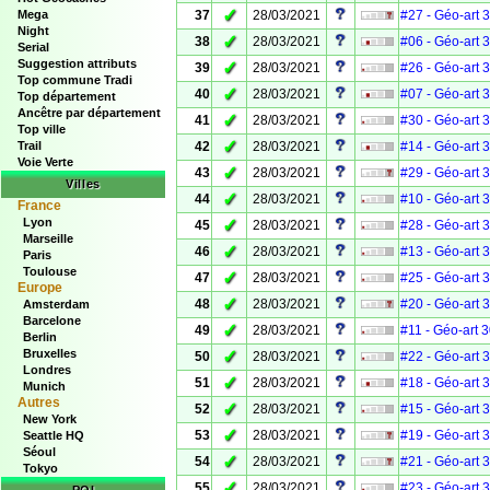
✓
Mega
37
28/03/2021
#27 - Géo-art 
Night
✓
38
28/03/2021
#06 - Géo-art 
Serial
Suggestion attributs
✓
39
28/03/2021
#26 - Géo-art 
Top commune Tradi
✓
40
28/03/2021
#07 - Géo-art 
Top département
Ancêtre par département
✓
41
28/03/2021
#30 - Géo-art 
Top ville
✓
Trail
42
28/03/2021
#14 - Géo-art 
Voie Verte
✓
43
28/03/2021
#29 - Géo-art 
Villes
✓
44
28/03/2021
#10 - Géo-art 
France
Lyon
✓
45
28/03/2021
#28 - Géo-art 
Marseille
✓
46
28/03/2021
#13 - Géo-art 
Paris
Toulouse
✓
47
28/03/2021
#25 - Géo-art 
Europe
✓
48
28/03/2021
#20 - Géo-art 
Amsterdam
Barcelone
✓
49
28/03/2021
#11 - Géo-art 
Berlin
Bruxelles
✓
50
28/03/2021
#22 - Géo-art 
Londres
✓
51
28/03/2021
#18 - Géo-art 
Munich
Autres
✓
52
28/03/2021
#15 - Géo-art 
New York
✓
53
28/03/2021
#19 - Géo-art 
Seattle HQ
Séoul
✓
54
28/03/2021
#21 - Géo-art 
Tokyo
✓
55
28/03/2021
#23 - Géo-art 