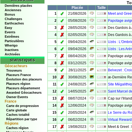
To
Dernières placées
Placée
Taille
Anciennes
✓
1
21/08/2026
Meet and Greet
Bonus
Challenges
✓
2
05/08/2026
Papotage avig
Earthcaches
✗
3
28/05/2026
Des Gardois à 
Easy
Events
✗
4
02/05/2026
Des Gardois à
Extrêmes
Particulières
✓
5
09/04/2026
Uzès : L'Ombri
Wherigo
✓
6
09/04/2026
Uzès : Les Arè
Inactives
Archivées
✗
7
08/04/2026
Papotage avign
STATISTIQUES
✗
8
03/12/2025
Papotage avig
Géocacheurs
✓
9
28/11/2025
Belvezet : Croi
Trouveurs
Placeurs France
✗
10
30/08/2025
æ-Dernière Re
Évolution des placeurs
✓
Placeurs région
11
24/08/2025
Site Mégalithiq
Placeurs département
✓
12
14/05/2025
Saint Marcel d
Awarded Géocacheurs
Owner Events
✗
13
08/07/2024
Cap sur l'Irlan
France
✗
14
12/06/2024
Papotage avig
Carte de progression
Carte globale
✓
15
20/05/2024
Le Serre du Ro
Caches totalité
✓
Répartition par type
16
06/02/2024
Virtual Reward
Régions
✗
17
19/08/2023
Meet & Greet :
Caches région