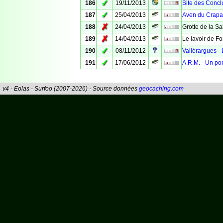
✓
186
19/11/2013
Site des Concl
✓
187
25/04/2013
Aven du Crapa
✗
188
24/04/2013
Grotte de la S
✗
189
14/04/2013
Le lavoir de F
✓
190
08/11/2012
Vallérargues - 
✓
191
17/06/2012
A.R.M. - Un po
v4 - Eolas - Surfoo (2007-2026) - Source données
geocaching.com