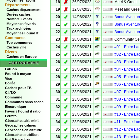
Moyennes favoris
✗
18
26/07/2023
Meet & Greet :
Départements
✗
19
12/07/2023
Meet and Greet
Caches département
Durées caches
✓
20
14/06/2023
Bonus Aventure
Nombre Events
✓
Moyennes favoris
21
18/05/2022
Bonus Aventure
Taux archivées
✓
22
05/09/2021
Bonus Aventure
Moyennes Found It
Communes
✗
23
28/08/2021
Community Cel
Top communes
✓
24
23/06/2021
#01 - Entre La
Caches ville
Divers
✓
25
23/06/2021
#02 - Entre La
Caches en Europe
✓
26
23/06/2021
#03 - Entre La
CARTOGRAPHIE
✓
LatLon
27
23/06/2021
#04 - Entre La
Found it moyen
✓
28
23/06/2021
#05 - Entre La
Visu
Bollée
✓
29
23/06/2021
#06 - Entre La
Caches pour TB
✓
30
23/06/2021
#07 - Entre La
C.I.T.O
Commune
✓
31
23/06/2021
#08 - Entre La
Communes sans cache
✓
Electronique
32
23/06/2021
#09 - Entre La
Favori / Found it ratio
✓
33
23/06/2021
#10 - Entre La
Ferrata
Géocaches alti. mini.
✓
34
23/06/2021
#11 - Entre La
Géocaches calmes
✓
35
23/06/2021
#12 - Entre La
Géocaches en altitude
Géocaches oubliées
✓
36
23/06/2021
#13 - Entre La
Hot Géocaches