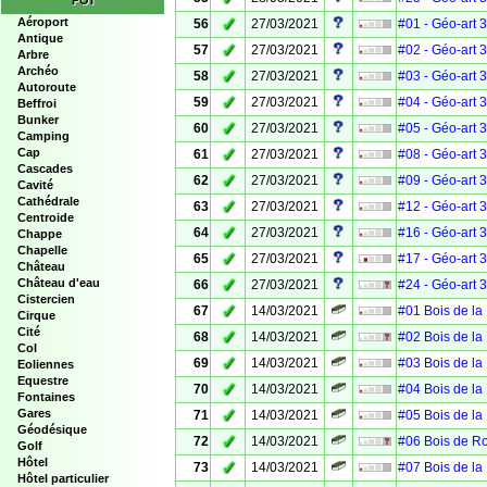
POI
✓
Aéroport
56
27/03/2021
#01 - Géo-art 
Antique
✓
57
27/03/2021
#02 - Géo-art 
Arbre
Archéo
✓
58
27/03/2021
#03 - Géo-art 
Autoroute
✓
59
27/03/2021
#04 - Géo-art 
Beffroi
Bunker
✓
60
27/03/2021
#05 - Géo-art 
Camping
✓
Cap
61
27/03/2021
#08 - Géo-art 
Cascades
✓
62
27/03/2021
#09 - Géo-art 
Cavité
Cathédrale
✓
63
27/03/2021
#12 - Géo-art 
Centroide
✓
64
27/03/2021
#16 - Géo-art 
Chappe
Chapelle
✓
65
27/03/2021
#17 - Géo-art 
Château
✓
Château d'eau
66
27/03/2021
#24 - Géo-art 
Cistercien
✓
67
14/03/2021
#01 Bois de la
Cirque
Cité
✓
68
14/03/2021
#02 Bois de la
Col
✓
69
14/03/2021
#03 Bois de la
Eoliennes
Equestre
✓
70
14/03/2021
#04 Bois de la
Fontaines
✓
Gares
71
14/03/2021
#05 Bois de la
Géodésique
✓
72
14/03/2021
#06 Bois de R
Golf
Hôtel
✓
73
14/03/2021
#07 Bois de la
Hôtel particulier