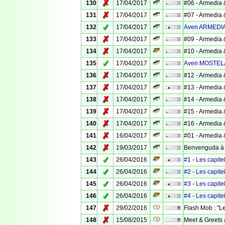
✗
130
17/04/2017
#06 - Armedia 
✗
131
17/04/2017
#07 - Armedia 
✓
132
17/04/2017
Aven ARMEDI
✗
133
17/04/2017
#09 - Armedia 
✗
134
17/04/2017
#10 - Armedia 
✓
135
17/04/2017
Aven MOSTEL
✗
136
17/04/2017
#12 - Armedia 
✗
137
17/04/2017
#13 - Armedia 
✗
138
17/04/2017
#14 - Armedia 
✗
139
17/04/2017
#15 - Armedia 
✗
140
17/04/2017
#16 - Armedia 
✗
141
16/04/2017
#01 - Armedia 
✗
142
19/03/2017
Benvenguda à ..
✓
143
26/04/2016
#1 - Les capite
✓
144
26/04/2016
#2 - Les capite
✓
145
26/04/2016
#3 - Les capite
✓
146
26/04/2016
#4 - Les capite
✗
147
29/02/2016
Flash Mob : "L
✗
148
15/08/2015
Meet & Greets 