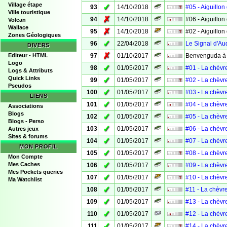
Village étape
✓
93
14/10/2018
#05 - Aiguillon 
Ville touristique
✗
94
14/10/2018
#06 - Aiguillon 
Volcan
Wallace
✗
95
14/10/2018
#02 - Aiguillon 
Zones Géologiques
✓
96
22/04/2018
Le Signal d'A
DIVERS
✗
Editeur - HTML
97
01/10/2017
Benvenguda à .
Logo
✓
98
01/05/2017
#01 - La chèvr
Logs & Attributs
Quick Links
✓
99
01/05/2017
#02 - La chèvr
Pseudos
✓
100
01/05/2017
#03 - La chèvr
LIENS
✓
101
01/05/2017
#04 - La chèvr
Associations
Blogs
✓
102
01/05/2017
#05 - La chèvr
Blogs - Perso
✓
103
01/05/2017
#06 - La chèvr
Autres jeux
Sites & forums
✓
104
01/05/2017
#07 - La chèvr
MON PROFIL
✓
105
01/05/2017
#08 - La chèvr
Mon Compte
✓
Mes Caches
106
01/05/2017
#09 - La chèvr
Mes Pockets queries
✓
107
01/05/2017
#10 - La chèvr
Ma Watchlist
✓
108
01/05/2017
#11 - La chèvr
✓
109
01/05/2017
#13 - La chèvr
✓
110
01/05/2017
#12 - La chèvr
✓
111
01/05/2017
#14 - La chèvr