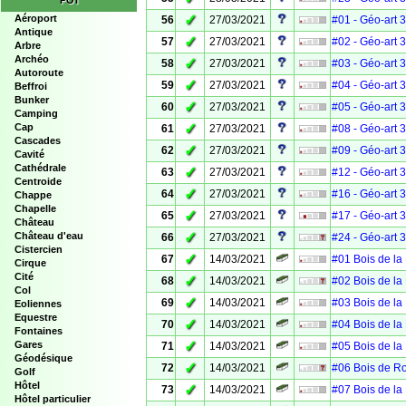
POI
✓
Aéroport
56
27/03/2021
#01 - Géo-art 
Antique
✓
57
27/03/2021
#02 - Géo-art 
Arbre
Archéo
✓
58
27/03/2021
#03 - Géo-art 
Autoroute
✓
59
27/03/2021
#04 - Géo-art 
Beffroi
Bunker
✓
60
27/03/2021
#05 - Géo-art 
Camping
✓
Cap
61
27/03/2021
#08 - Géo-art 
Cascades
✓
62
27/03/2021
#09 - Géo-art 
Cavité
Cathédrale
✓
63
27/03/2021
#12 - Géo-art 
Centroide
✓
64
27/03/2021
#16 - Géo-art 
Chappe
Chapelle
✓
65
27/03/2021
#17 - Géo-art 
Château
✓
Château d'eau
66
27/03/2021
#24 - Géo-art 
Cistercien
✓
67
14/03/2021
#01 Bois de la
Cirque
Cité
✓
68
14/03/2021
#02 Bois de la
Col
✓
69
14/03/2021
#03 Bois de la
Eoliennes
Equestre
✓
70
14/03/2021
#04 Bois de la
Fontaines
✓
Gares
71
14/03/2021
#05 Bois de la
Géodésique
✓
72
14/03/2021
#06 Bois de R
Golf
Hôtel
✓
73
14/03/2021
#07 Bois de la
Hôtel particulier