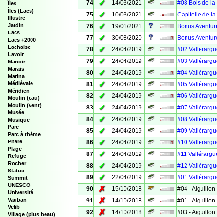
✓
74
14/03/2021
#08 Bois de la
Îles
Îles (Lacs)
✓
75
10/03/2021
Capitelle de l
Illustre
✓
Jardin
76
19/01/2021
Bonus Aventure
Lacs
✓
77
30/08/2020
Bonus Aventure
Lacs +2000
Lachaise
✓
78
24/04/2019
#02 Vallérargue
Lavoir
✓
79
24/04/2019
#03 Vallérargue
Manoir
Marais
✓
80
24/04/2019
#04 Vallérargue
Marina
✓
Médiévale
81
24/04/2019
#05 Vallérargue
Méridien
✓
82
24/04/2019
#06 Vallérargue
Moulin (eau)
Moulin (vent)
✓
83
24/04/2019
#07 Vallérargue
Musée
✓
84
24/04/2019
#08 Vallérargue
Musique
Parc
✓
85
24/04/2019
#09 Vallérargue
Parc à thème
✓
Phare
86
24/04/2019
#10 Vallérargue
Plage
✓
87
24/04/2019
#11 Vallérargue
Refuge
Rocher
✓
88
24/04/2019
#12 Vallérargue
Statue
✓
89
22/04/2019
#01 Vallérargue
Summit
UNESCO
✗
90
15/10/2018
#04 - Aiguillon 
Université
✗
Vauban
91
14/10/2018
#01 - Aiguillon 
Velib
✗
92
14/10/2018
#03 - Aiguillon 
Village (plus beau)