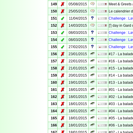
✗
149
05/08/2015
Meet & Greets à
✗
150
25/05/2015
Le calendrier d
✓
151
11/04/2015
Challenge : La
✗
152
14/03/2015
∏ day in Gard 
✓
153
08/03/2015
Challenge : L
✓
154
08/03/2015
Challenge : La
✓
155
27/02/2015
Challenge : La
✗
156
23/01/2015
#17 - La balad
✗
157
22/01/2015
#16 - La balad
✗
158
21/01/2015
#15 - La balad
✗
159
20/01/2015
#14 - La balad
✗
160
19/01/2015
#13 - La balad
✗
161
18/01/2015
#01 - La balad
✗
162
18/01/2015
#02 - La balad
✗
163
18/01/2015
#03 - La balad
✗
164
18/01/2015
#04 - La balad
✗
165
18/01/2015
#05 - La balad
✗
166
18/01/2015
#06 - La balad
✗
167
18/01/2015
#07 - La balad