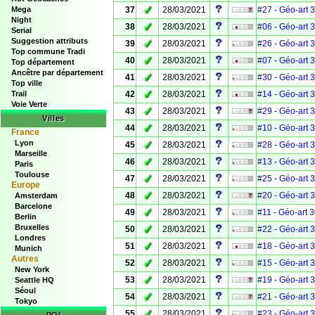
✓
Mega
37
28/03/2021
#27 - Géo-art 
Night
✓
38
28/03/2021
#06 - Géo-art 
Serial
Suggestion attributs
✓
39
28/03/2021
#26 - Géo-art 
Top commune Tradi
✓
40
28/03/2021
#07 - Géo-art 
Top département
Ancêtre par département
✓
41
28/03/2021
#30 - Géo-art 
Top ville
✓
Trail
42
28/03/2021
#14 - Géo-art 
Voie Verte
✓
43
28/03/2021
#29 - Géo-art 
Villes
✓
44
28/03/2021
#10 - Géo-art 
France
Lyon
✓
45
28/03/2021
#28 - Géo-art 
Marseille
✓
46
28/03/2021
#13 - Géo-art 
Paris
Toulouse
✓
47
28/03/2021
#25 - Géo-art 
Europe
✓
48
28/03/2021
#20 - Géo-art 
Amsterdam
Barcelone
✓
49
28/03/2021
#11 - Géo-art 
Berlin
Bruxelles
✓
50
28/03/2021
#22 - Géo-art 
Londres
✓
51
28/03/2021
#18 - Géo-art 
Munich
Autres
✓
52
28/03/2021
#15 - Géo-art 
New York
✓
53
28/03/2021
#19 - Géo-art 
Seattle HQ
Séoul
✓
54
28/03/2021
#21 - Géo-art 
Tokyo
✓
55
28/03/2021
#23 - Géo-art 