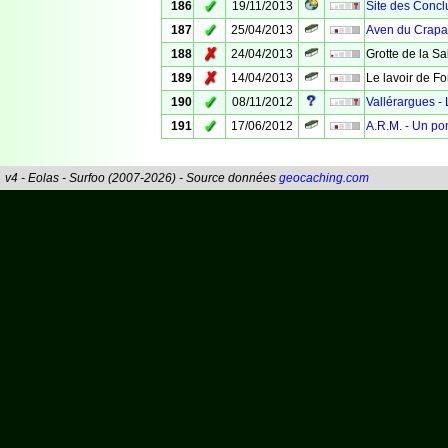
✓
186
19/11/2013
Site des Concl
✓
187
25/04/2013
Aven du Crapa
✗
188
24/04/2013
Grotte de la S
✗
189
14/04/2013
Le lavoir de F
✓
190
08/11/2012
Vallérargues - 
✓
191
17/06/2012
A.R.M. - Un po
v4 - Eolas - Surfoo (2007-2026) - Source données
geocaching.com