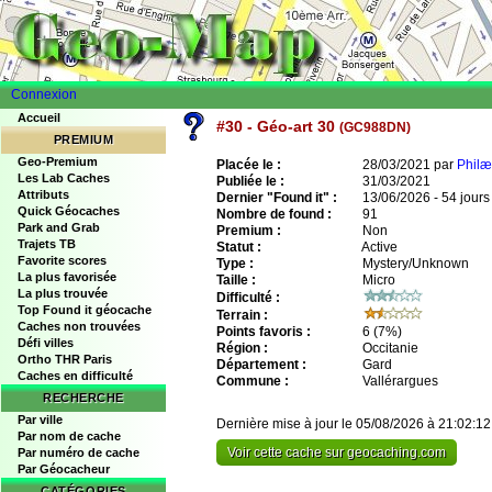
Connexion
Accueil
#30 - Géo-art 30
(GC988DN)
PREMIUM
Geo-Premium
Placée le :
28/03/2021 par
Philæ
Les Lab Caches
Publiée le :
31/03/2021
Attributs
Dernier "Found it" :
13/06/2026 - 54 jours
Quick Géocaches
Nombre de found :
91
Park and Grab
Premium :
Non
Trajets TB
Statut :
Active
Favorite scores
Type :
Mystery/Unknown
La plus favorisée
Taille :
Micro
La plus trouvée
Difficulté :
Top Found it géocache
Terrain :
Caches non trouvées
Points favoris :
6
(7%)
Défi villes
Région :
Occitanie
Ortho THR Paris
Département :
Gard
Caches en difficulté
Commune :
Vallérargues
RECHERCHE
Par ville
Dernière mise à jour le 05/08/2026 à 21:02:12
Par nom de cache
Voir cette cache sur geocaching.com
Par numéro de cache
Par Géocacheur
CATÉGORIES