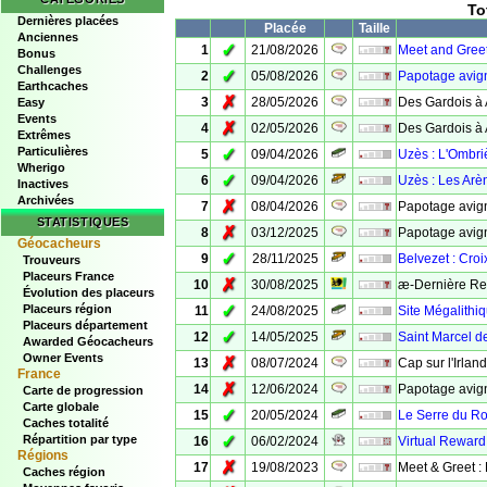
To
Dernières placées
Placée
Taille
Anciennes
✓
1
21/08/2026
Meet and Greet
Bonus
Challenges
✓
2
05/08/2026
Papotage avig
Earthcaches
✗
3
28/05/2026
Des Gardois à 
Easy
Events
✗
4
02/05/2026
Des Gardois à
Extrêmes
Particulières
✓
5
09/04/2026
Uzès : L'Ombri
Wherigo
✓
6
09/04/2026
Uzès : Les Arè
Inactives
Archivées
✗
7
08/04/2026
Papotage avign
STATISTIQUES
✗
8
03/12/2025
Papotage avig
Géocacheurs
✓
9
28/11/2025
Belvezet : Croi
Trouveurs
Placeurs France
✗
10
30/08/2025
æ-Dernière Re
Évolution des placeurs
✓
Placeurs région
11
24/08/2025
Site Mégalithiq
Placeurs département
✓
12
14/05/2025
Saint Marcel d
Awarded Géocacheurs
Owner Events
✗
13
08/07/2024
Cap sur l'Irlan
France
✗
14
12/06/2024
Papotage avig
Carte de progression
Carte globale
✓
15
20/05/2024
Le Serre du Ro
Caches totalité
✓
Répartition par type
16
06/02/2024
Virtual Reward
Régions
✗
17
19/08/2023
Meet & Greet :
Caches région