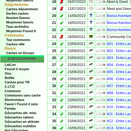
Moyennes favoris
✗
18
26/07/2023
Meet & Greet :
Départements
✗
19
12/07/2023
Meet and Greet
Caches département
Durées caches
✓
20
14/06/2023
Bonus Aventure
Nombre Events
✓
Moyennes favoris
21
18/05/2022
Bonus Aventure
Taux archivées
✓
22
05/09/2021
Bonus Aventure
Moyennes Found It
Communes
✗
23
28/08/2021
Community Cel
Top communes
✓
24
23/06/2021
#01 - Entre La
Caches ville
Divers
✓
25
23/06/2021
#02 - Entre La
Caches en Europe
✓
26
23/06/2021
#03 - Entre La
CARTOGRAPHIE
✓
LatLon
27
23/06/2021
#04 - Entre La
Found it moyen
✓
28
23/06/2021
#05 - Entre La
Visu
Bollée
✓
29
23/06/2021
#06 - Entre La
Caches pour TB
✓
30
23/06/2021
#07 - Entre La
C.I.T.O
Commune
✓
31
23/06/2021
#08 - Entre La
Communes sans cache
✓
Electronique
32
23/06/2021
#09 - Entre La
Favori / Found it ratio
✓
33
23/06/2021
#10 - Entre La
Ferrata
Géocaches alti. mini.
✓
34
23/06/2021
#11 - Entre La
Géocaches calmes
✓
35
23/06/2021
#12 - Entre La
Géocaches en altitude
Géocaches oubliées
✓
36
23/06/2021
#13 - Entre La
Hot Géocaches