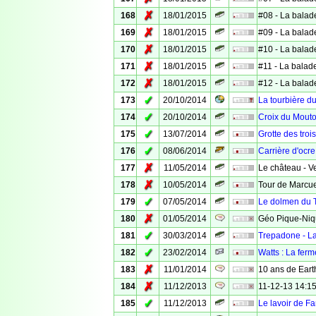
✗
168
18/01/2015
#08 - La balad
✗
169
18/01/2015
#09 - La balad
✗
170
18/01/2015
#10 - La balad
✗
171
18/01/2015
#11 - La balad
✗
172
18/01/2015
#12 - La balad
✓
173
20/10/2014
La tourbière d
✓
174
20/10/2014
Croix du Mouto
✓
175
13/07/2014
Grotte des troi
✓
176
08/06/2014
Carrière d'ocre
✗
177
11/05/2014
Le château - Ve
✗
178
10/05/2014
Tour de Marcuel
✓
179
07/05/2014
Le dolmen du 
✗
180
01/05/2014
Géo Pique-Niq
✓
181
30/03/2014
Trepadone - La
✓
182
23/02/2014
Watts : La fer
✗
183
11/01/2014
10 ans de Eart
✗
184
11/12/2013
11-12-13 14:15
✓
185
11/12/2013
Le lavoir de Fa