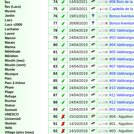
✓
74
14/03/2021
#08 Bois de la
Îles
Îles (Lacs)
✓
75
10/03/2021
Capitelle de l
Illustre
✓
Jardin
76
19/01/2021
Bonus Aventure
Lacs
✓
77
30/08/2020
Bonus Aventure
Lacs +2000
Lachaise
✓
78
24/04/2019
#02 Vallérargue
Lavoir
✓
79
24/04/2019
#03 Vallérargue
Manoir
Marais
✓
80
24/04/2019
#04 Vallérargue
Marina
✓
Médiévale
81
24/04/2019
#05 Vallérargue
Méridien
✓
82
24/04/2019
#06 Vallérargue
Moulin (eau)
Moulin (vent)
✓
83
24/04/2019
#07 Vallérargue
Musée
✓
84
24/04/2019
#08 Vallérargue
Musique
Parc
✓
85
24/04/2019
#09 Vallérargue
Parc à thème
✓
Phare
86
24/04/2019
#10 Vallérargue
Plage
✓
87
24/04/2019
#11 Vallérargue
Refuge
Rocher
✓
88
24/04/2019
#12 Vallérargue
Statue
✓
89
22/04/2019
#01 Vallérargue
Summit
UNESCO
✗
90
15/10/2018
#04 - Aiguillon 
Université
✗
Vauban
91
14/10/2018
#01 - Aiguillon 
Velib
✗
92
14/10/2018
#03 - Aiguillon 
Village (plus beau)