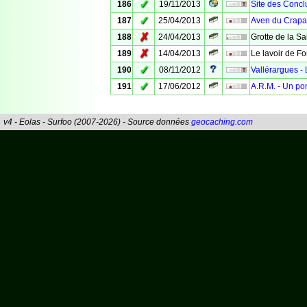
✓
186
19/11/2013
Site des Concl
✓
187
25/04/2013
Aven du Crapa
✗
188
24/04/2013
Grotte de la S
✗
189
14/04/2013
Le lavoir de F
✓
190
08/11/2012
Vallérargues - 
✓
191
17/06/2012
A.R.M. - Un po
v4 - Eolas - Surfoo (2007-2026) - Source données
geocaching.com