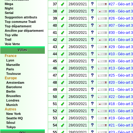
✓
Mega
37
28/03/2021
#27 - Géo-art 
Night
✓
38
28/03/2021
#06 - Géo-art 
Serial
Suggestion attributs
✓
39
28/03/2021
#26 - Géo-art 
Top commune Tradi
✓
40
28/03/2021
#07 - Géo-art 
Top département
Ancêtre par département
✓
41
28/03/2021
#30 - Géo-art 
Top ville
✓
Trail
42
28/03/2021
#14 - Géo-art 
Voie Verte
✓
43
28/03/2021
#29 - Géo-art 
Villes
✓
44
28/03/2021
#10 - Géo-art 
France
Lyon
✓
45
28/03/2021
#28 - Géo-art 
Marseille
✓
46
28/03/2021
#13 - Géo-art 
Paris
Toulouse
✓
47
28/03/2021
#25 - Géo-art 
Europe
✓
48
28/03/2021
#20 - Géo-art 
Amsterdam
Barcelone
✓
49
28/03/2021
#11 - Géo-art 
Berlin
Bruxelles
✓
50
28/03/2021
#22 - Géo-art 
Londres
✓
51
28/03/2021
#18 - Géo-art 
Munich
Autres
✓
52
28/03/2021
#15 - Géo-art 
New York
✓
53
28/03/2021
#19 - Géo-art 
Seattle HQ
Séoul
✓
54
28/03/2021
#21 - Géo-art 
Tokyo
✓
55
28/03/2021
#23 - Géo-art 