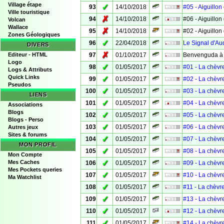
Village étape
✓
93
14/10/2018
#05 - Aiguillon 
Ville touristique
✗
94
14/10/2018
#06 - Aiguillon 
Volcan
Wallace
✗
95
14/10/2018
#02 - Aiguillon 
Zones Géologiques
✓
96
22/04/2018
Le Signal d'A
DIVERS
✗
Editeur - HTML
97
01/10/2017
Benvenguda à .
Logo
✓
98
01/05/2017
#01 - La chèvr
Logs & Attributs
Quick Links
✓
99
01/05/2017
#02 - La chèvr
Pseudos
✓
100
01/05/2017
#03 - La chèvr
LIENS
✓
101
01/05/2017
#04 - La chèvr
Associations
Blogs
✓
102
01/05/2017
#05 - La chèvr
Blogs - Perso
✓
103
01/05/2017
#06 - La chèvr
Autres jeux
Sites & forums
✓
104
01/05/2017
#07 - La chèvr
MON PROFIL
✓
105
01/05/2017
#08 - La chèvr
Mon Compte
✓
Mes Caches
106
01/05/2017
#09 - La chèvr
Mes Pockets queries
✓
107
01/05/2017
#10 - La chèvr
Ma Watchlist
✓
108
01/05/2017
#11 - La chèvr
✓
109
01/05/2017
#13 - La chèvr
✓
110
01/05/2017
#12 - La chèvr
✓
111
01/05/2017
#14 - La chèvr