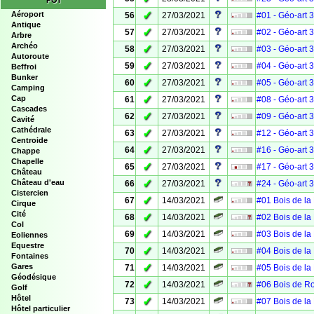
POI
✓
Aéroport
56
27/03/2021
#01 - Géo-art 
Antique
✓
57
27/03/2021
#02 - Géo-art 
Arbre
Archéo
✓
58
27/03/2021
#03 - Géo-art 
Autoroute
✓
59
27/03/2021
#04 - Géo-art 
Beffroi
Bunker
✓
60
27/03/2021
#05 - Géo-art 
Camping
✓
Cap
61
27/03/2021
#08 - Géo-art 
Cascades
✓
62
27/03/2021
#09 - Géo-art 
Cavité
Cathédrale
✓
63
27/03/2021
#12 - Géo-art 
Centroide
✓
64
27/03/2021
#16 - Géo-art 
Chappe
Chapelle
✓
65
27/03/2021
#17 - Géo-art 
Château
✓
Château d'eau
66
27/03/2021
#24 - Géo-art 
Cistercien
✓
67
14/03/2021
#01 Bois de la
Cirque
Cité
✓
68
14/03/2021
#02 Bois de la
Col
✓
69
14/03/2021
#03 Bois de la
Eoliennes
Equestre
✓
70
14/03/2021
#04 Bois de la
Fontaines
✓
Gares
71
14/03/2021
#05 Bois de la
Géodésique
✓
72
14/03/2021
#06 Bois de R
Golf
Hôtel
✓
73
14/03/2021
#07 Bois de la
Hôtel particulier