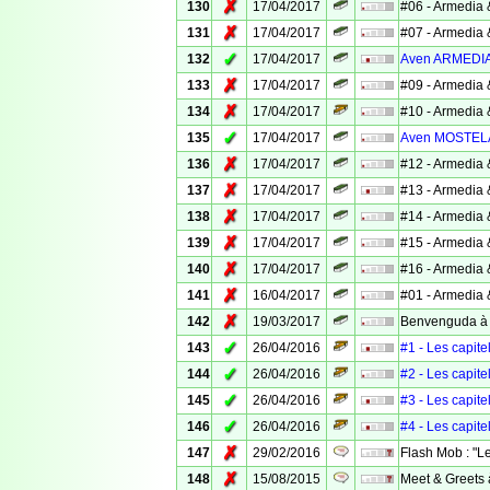
✗
130
17/04/2017
#06 - Armedia 
✗
131
17/04/2017
#07 - Armedia 
✓
132
17/04/2017
Aven ARMEDI
✗
133
17/04/2017
#09 - Armedia 
✗
134
17/04/2017
#10 - Armedia 
✓
135
17/04/2017
Aven MOSTEL
✗
136
17/04/2017
#12 - Armedia 
✗
137
17/04/2017
#13 - Armedia 
✗
138
17/04/2017
#14 - Armedia 
✗
139
17/04/2017
#15 - Armedia 
✗
140
17/04/2017
#16 - Armedia 
✗
141
16/04/2017
#01 - Armedia 
✗
142
19/03/2017
Benvenguda à ..
✓
143
26/04/2016
#1 - Les capite
✓
144
26/04/2016
#2 - Les capite
✓
145
26/04/2016
#3 - Les capite
✓
146
26/04/2016
#4 - Les capite
✗
147
29/02/2016
Flash Mob : "L
✗
148
15/08/2015
Meet & Greets 