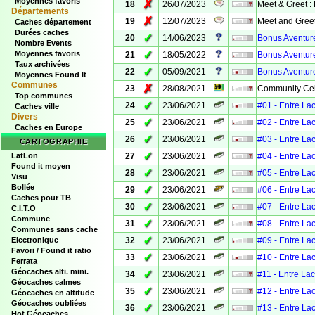
Moyennes favoris
✗
18
26/07/2023
Meet & Greet :
Départements
✗
19
12/07/2023
Meet and Greet
Caches département
Durées caches
✓
20
14/06/2023
Bonus Aventure
Nombre Events
✓
Moyennes favoris
21
18/05/2022
Bonus Aventure
Taux archivées
✓
22
05/09/2021
Bonus Aventure
Moyennes Found It
Communes
✗
23
28/08/2021
Community Cel
Top communes
✓
24
23/06/2021
#01 - Entre La
Caches ville
Divers
✓
25
23/06/2021
#02 - Entre La
Caches en Europe
✓
26
23/06/2021
#03 - Entre La
CARTOGRAPHIE
✓
LatLon
27
23/06/2021
#04 - Entre La
Found it moyen
✓
28
23/06/2021
#05 - Entre La
Visu
Bollée
✓
29
23/06/2021
#06 - Entre La
Caches pour TB
✓
30
23/06/2021
#07 - Entre La
C.I.T.O
Commune
✓
31
23/06/2021
#08 - Entre La
Communes sans cache
✓
Electronique
32
23/06/2021
#09 - Entre La
Favori / Found it ratio
✓
33
23/06/2021
#10 - Entre La
Ferrata
Géocaches alti. mini.
✓
34
23/06/2021
#11 - Entre La
Géocaches calmes
✓
35
23/06/2021
#12 - Entre La
Géocaches en altitude
Géocaches oubliées
✓
36
23/06/2021
#13 - Entre La
Hot Géocaches