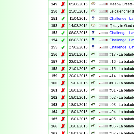
✗
149
05/08/2015
Meet & Greets à
✗
150
25/05/2015
Le calendrier d
✓
151
11/04/2015
Challenge : La
✗
152
14/03/2015
∏ day in Gard 
✓
153
08/03/2015
Challenge : L
✓
154
08/03/2015
Challenge : La
✓
155
27/02/2015
Challenge : La
✗
156
23/01/2015
#17 - La balad
✗
157
22/01/2015
#16 - La balad
✗
158
21/01/2015
#15 - La balad
✗
159
20/01/2015
#14 - La balad
✗
160
19/01/2015
#13 - La balad
✗
161
18/01/2015
#01 - La balad
✗
162
18/01/2015
#02 - La balad
✗
163
18/01/2015
#03 - La balad
✗
164
18/01/2015
#04 - La balad
✗
165
18/01/2015
#05 - La balad
✗
166
18/01/2015
#06 - La balad
✗
167
18/01/2015
#07 - La balad