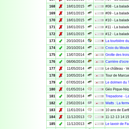
✗
168
18/01/2015
#08 - La balad
✗
169
18/01/2015
#09 - La balad
✗
170
18/01/2015
#10 - La balad
✗
171
18/01/2015
#11 - La balad
✗
172
18/01/2015
#12 - La balad
✓
173
20/10/2014
La tourbière d
✓
174
20/10/2014
Croix du Mouto
✓
175
13/07/2014
Grotte des troi
✓
176
08/06/2014
Carrière d'ocre
✗
177
11/05/2014
Le château - Ve
✗
178
10/05/2014
Tour de Marcuel
✓
179
07/05/2014
Le dolmen du 
✗
180
01/05/2014
Géo Pique-Niq
✓
181
30/03/2014
Trepadone - La
✓
182
23/02/2014
Watts : La fer
✗
183
11/01/2014
10 ans de Eart
✗
184
11/12/2013
11-12-13 14:15
✓
185
11/12/2013
Le lavoir de Fa