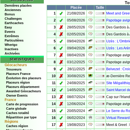
To
Dernières placées
Placée
Taille
Anciennes
✓
1
21/08/2026
Meet and Greet
Bonus
Challenges
✓
2
05/08/2026
Papotage avig
Earthcaches
✗
3
28/05/2026
Des Gardois à 
Easy
Events
✗
4
02/05/2026
Des Gardois à
Extrêmes
Particulières
✓
5
09/04/2026
Uzès : L'Ombri
Wherigo
✓
6
09/04/2026
Uzès : Les Arè
Inactives
Archivées
✗
7
08/04/2026
Papotage avign
STATISTIQUES
✗
8
03/12/2025
Papotage avig
Géocacheurs
✓
9
28/11/2025
Belvezet : Croi
Trouveurs
Placeurs France
✗
10
30/08/2025
æ-Dernière Re
Évolution des placeurs
✓
Placeurs région
11
24/08/2025
Site Mégalithiq
Placeurs département
✓
12
14/05/2025
Saint Marcel d
Awarded Géocacheurs
Owner Events
✗
13
08/07/2024
Cap sur l'Irlan
France
✗
14
12/06/2024
Papotage avig
Carte de progression
Carte globale
✓
15
20/05/2024
Le Serre du Ro
Caches totalité
✓
Répartition par type
16
06/02/2024
Virtual Reward
Régions
✗
17
19/08/2023
Meet & Greet :
Caches région