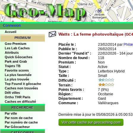
Connexion
Accueil
Watts : La ferme photovoltaïque
(GC
PREMIUM
Geo-Premium
Placée le :
23/02/2014 par
Philæ
Les Lab Caches
Publiée le :
26/02/2014
Attributs
Dernier "Found it" :
22/02/2026 - 164 jour
Quick Géocaches
Nombre de found :
118
Park and Grab
Premium :
Non
Trajets TB
Statut :
Active
Favorite scores
Type :
Letterbox Hybrid
La plus favorisée
Taille :
Small
La plus trouvée
Difficulté :
Top Found it géocache
Terrain :
Caches non trouvées
Points favoris :
7
(9%)
Défi villes
Région :
Occitanie
Ortho THR Paris
Département :
Gard
Caches en difficulté
Commune :
Vallérargues
RECHERCHE
Par ville
Dernière mise à jour le 05/08/2026 à 05:00:53
Par nom de cache
Voir cette cache sur geocaching.com
Par numéro de cache
Par Géocacheur
CATÉGORIES