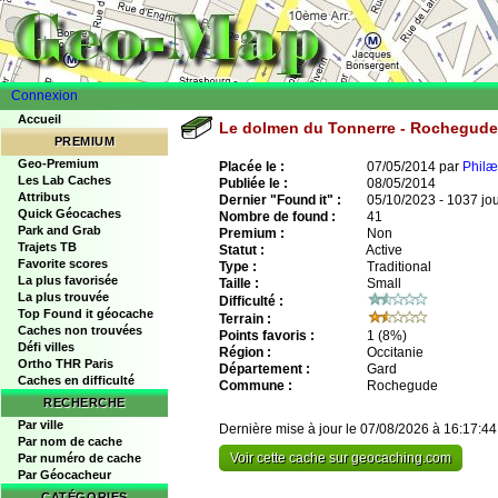
Connexion
Accueil
Le dolmen du Tonnerre - Rochegude
PREMIUM
Geo-Premium
Placée le :
07/05/2014 par
Philæ
Les Lab Caches
Publiée le :
08/05/2014
Attributs
Dernier "Found it" :
05/10/2023 - 1037 jo
Quick Géocaches
Nombre de found :
41
Park and Grab
Premium :
Non
Trajets TB
Statut :
Active
Favorite scores
Type :
Traditional
La plus favorisée
Taille :
Small
La plus trouvée
Difficulté :
Top Found it géocache
Terrain :
Caches non trouvées
Points favoris :
1
(8%)
Défi villes
Région :
Occitanie
Ortho THR Paris
Département :
Gard
Caches en difficulté
Commune :
Rochegude
RECHERCHE
Par ville
Dernière mise à jour le 07/08/2026 à 16:17:44
Par nom de cache
Voir cette cache sur geocaching.com
Par numéro de cache
Par Géocacheur
CATÉGORIES