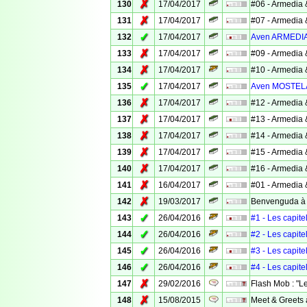
✗
130
17/04/2017
#06 - Armedia 
✗
131
17/04/2017
#07 - Armedia 
✓
132
17/04/2017
Aven ARMEDI
✗
133
17/04/2017
#09 - Armedia 
✗
134
17/04/2017
#10 - Armedia 
✓
135
17/04/2017
Aven MOSTEL
✗
136
17/04/2017
#12 - Armedia 
✗
137
17/04/2017
#13 - Armedia 
✗
138
17/04/2017
#14 - Armedia 
✗
139
17/04/2017
#15 - Armedia 
✗
140
17/04/2017
#16 - Armedia 
✗
141
16/04/2017
#01 - Armedia 
✗
142
19/03/2017
Benvenguda à ..
✓
143
26/04/2016
#1 - Les capite
✓
144
26/04/2016
#2 - Les capite
✓
145
26/04/2016
#3 - Les capite
✓
146
26/04/2016
#4 - Les capite
✗
147
29/02/2016
Flash Mob : "L
✗
148
15/08/2015
Meet & Greets 