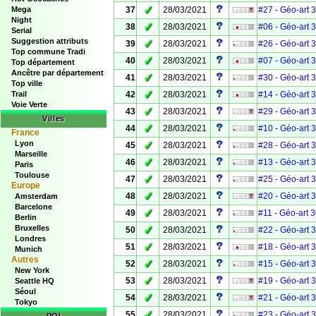
✓
Mega
37
28/03/2021
#27 - Géo-art 
Night
✓
38
28/03/2021
#06 - Géo-art 
Serial
Suggestion attributs
✓
39
28/03/2021
#26 - Géo-art 
Top commune Tradi
✓
40
28/03/2021
#07 - Géo-art 
Top département
Ancêtre par département
✓
41
28/03/2021
#30 - Géo-art 
Top ville
✓
Trail
42
28/03/2021
#14 - Géo-art 
Voie Verte
✓
43
28/03/2021
#29 - Géo-art 
Villes
✓
44
28/03/2021
#10 - Géo-art 
France
Lyon
✓
45
28/03/2021
#28 - Géo-art 
Marseille
✓
46
28/03/2021
#13 - Géo-art 
Paris
Toulouse
✓
47
28/03/2021
#25 - Géo-art 
Europe
✓
48
28/03/2021
#20 - Géo-art 
Amsterdam
Barcelone
✓
49
28/03/2021
#11 - Géo-art 
Berlin
Bruxelles
✓
50
28/03/2021
#22 - Géo-art 
Londres
✓
51
28/03/2021
#18 - Géo-art 
Munich
Autres
✓
52
28/03/2021
#15 - Géo-art 
New York
✓
53
28/03/2021
#19 - Géo-art 
Seattle HQ
Séoul
✓
54
28/03/2021
#21 - Géo-art 
Tokyo
✓
55
28/03/2021
#23 - Géo-art 