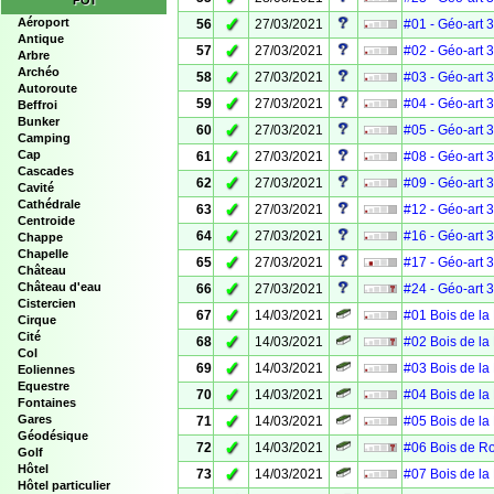
POI
✓
Aéroport
56
27/03/2021
#01 - Géo-art 
Antique
✓
57
27/03/2021
#02 - Géo-art 
Arbre
Archéo
✓
58
27/03/2021
#03 - Géo-art 
Autoroute
✓
59
27/03/2021
#04 - Géo-art 
Beffroi
Bunker
✓
60
27/03/2021
#05 - Géo-art 
Camping
✓
Cap
61
27/03/2021
#08 - Géo-art 
Cascades
✓
62
27/03/2021
#09 - Géo-art 
Cavité
Cathédrale
✓
63
27/03/2021
#12 - Géo-art 
Centroide
✓
64
27/03/2021
#16 - Géo-art 
Chappe
Chapelle
✓
65
27/03/2021
#17 - Géo-art 
Château
✓
Château d'eau
66
27/03/2021
#24 - Géo-art 
Cistercien
✓
67
14/03/2021
#01 Bois de la
Cirque
Cité
✓
68
14/03/2021
#02 Bois de la
Col
✓
69
14/03/2021
#03 Bois de la
Eoliennes
Equestre
✓
70
14/03/2021
#04 Bois de la
Fontaines
✓
Gares
71
14/03/2021
#05 Bois de la
Géodésique
✓
72
14/03/2021
#06 Bois de R
Golf
Hôtel
✓
73
14/03/2021
#07 Bois de la
Hôtel particulier