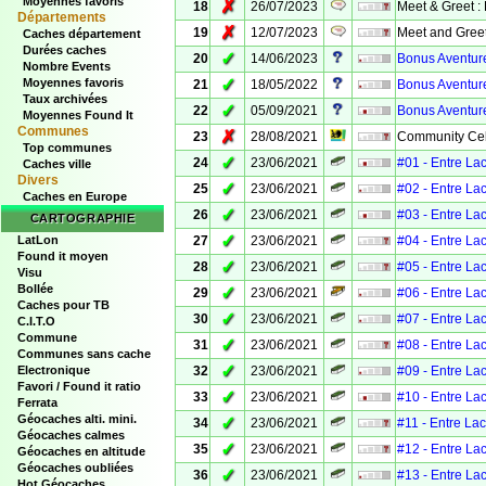
Moyennes favoris
✗
18
26/07/2023
Meet & Greet :
Départements
✗
19
12/07/2023
Meet and Greet
Caches département
Durées caches
✓
20
14/06/2023
Bonus Aventure
Nombre Events
✓
Moyennes favoris
21
18/05/2022
Bonus Aventure
Taux archivées
✓
22
05/09/2021
Bonus Aventure
Moyennes Found It
Communes
✗
23
28/08/2021
Community Cel
Top communes
✓
24
23/06/2021
#01 - Entre La
Caches ville
Divers
✓
25
23/06/2021
#02 - Entre La
Caches en Europe
✓
26
23/06/2021
#03 - Entre La
CARTOGRAPHIE
✓
LatLon
27
23/06/2021
#04 - Entre La
Found it moyen
✓
28
23/06/2021
#05 - Entre La
Visu
Bollée
✓
29
23/06/2021
#06 - Entre La
Caches pour TB
✓
30
23/06/2021
#07 - Entre La
C.I.T.O
Commune
✓
31
23/06/2021
#08 - Entre La
Communes sans cache
✓
Electronique
32
23/06/2021
#09 - Entre La
Favori / Found it ratio
✓
33
23/06/2021
#10 - Entre La
Ferrata
Géocaches alti. mini.
✓
34
23/06/2021
#11 - Entre La
Géocaches calmes
✓
35
23/06/2021
#12 - Entre La
Géocaches en altitude
Géocaches oubliées
✓
36
23/06/2021
#13 - Entre La
Hot Géocaches