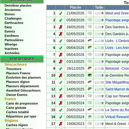
To
Dernières placées
Placée
Taille
Anciennes
✓
1
21/08/2026
Meet and Greet
Bonus
Challenges
✓
2
05/08/2026
Papotage avig
Earthcaches
✗
3
28/05/2026
Des Gardois à 
Easy
Events
✗
4
02/05/2026
Des Gardois à
Extrêmes
Particulières
✓
5
09/04/2026
Uzès : L'Ombri
Wherigo
✓
6
09/04/2026
Uzès : Les Arè
Inactives
Archivées
✗
7
08/04/2026
Papotage avign
STATISTIQUES
✗
8
03/12/2025
Papotage avig
Géocacheurs
✓
9
28/11/2025
Belvezet : Croi
Trouveurs
Placeurs France
✗
10
30/08/2025
æ-Dernière Re
Évolution des placeurs
✓
Placeurs région
11
24/08/2025
Site Mégalithiq
Placeurs département
✓
12
14/05/2025
Saint Marcel d
Awarded Géocacheurs
Owner Events
✗
13
08/07/2024
Cap sur l'Irlan
France
✗
14
12/06/2024
Papotage avig
Carte de progression
Carte globale
✓
15
20/05/2024
Le Serre du Ro
Caches totalité
✓
Répartition par type
16
06/02/2024
Virtual Reward
Régions
✗
17
19/08/2023
Meet & Greet :
Caches région