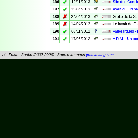
✓
186
19/11/2013
Site des Concl
✓
187
25/04/2013
Aven du Crapa
✗
188
24/04/2013
Grotte de la S
✗
189
14/04/2013
Le lavoir de F
✓
190
08/11/2012
Vallérargues - 
✓
191
17/06/2012
A.R.M. - Un po
v4 - Eolas - Surfoo (2007-2026) - Source données
geocaching.com