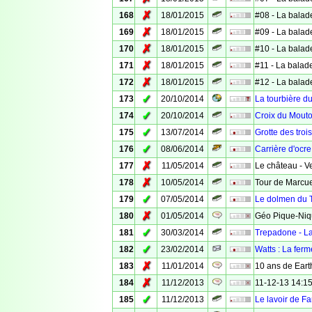
✗
168
18/01/2015
#08 - La balad
✗
169
18/01/2015
#09 - La balad
✗
170
18/01/2015
#10 - La balad
✗
171
18/01/2015
#11 - La balad
✗
172
18/01/2015
#12 - La balad
✓
173
20/10/2014
La tourbière d
✓
174
20/10/2014
Croix du Mouto
✓
175
13/07/2014
Grotte des troi
✓
176
08/06/2014
Carrière d'ocre
✗
177
11/05/2014
Le château - Ve
✗
178
10/05/2014
Tour de Marcuel
✓
179
07/05/2014
Le dolmen du 
✗
180
01/05/2014
Géo Pique-Niq
✓
181
30/03/2014
Trepadone - La
✓
182
23/02/2014
Watts : La fer
✗
183
11/01/2014
10 ans de Eart
✗
184
11/12/2013
11-12-13 14:15
✓
185
11/12/2013
Le lavoir de Fa