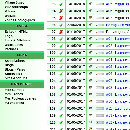
Village étape
✓
93
14/10/2018
#05 - Aiguillon 
Ville touristique
✗
94
14/10/2018
#06 - Aiguillon 
Volcan
Wallace
✗
95
14/10/2018
#02 - Aiguillon 
Zones Géologiques
✓
96
22/04/2018
Le Signal d'A
DIVERS
✗
Editeur - HTML
97
01/10/2017
Benvenguda à .
Logo
✓
98
01/05/2017
#01 - La chèvr
Logs & Attributs
Quick Links
✓
99
01/05/2017
#02 - La chèvr
Pseudos
✓
100
01/05/2017
#03 - La chèvr
LIENS
✓
101
01/05/2017
#04 - La chèvr
Associations
Blogs
✓
102
01/05/2017
#05 - La chèvr
Blogs - Perso
✓
103
01/05/2017
#06 - La chèvr
Autres jeux
Sites & forums
✓
104
01/05/2017
#07 - La chèvr
MON PROFIL
✓
105
01/05/2017
#08 - La chèvr
Mon Compte
✓
Mes Caches
106
01/05/2017
#09 - La chèvr
Mes Pockets queries
✓
107
01/05/2017
#10 - La chèvr
Ma Watchlist
✓
108
01/05/2017
#11 - La chèvr
✓
109
01/05/2017
#13 - La chèvr
✓
110
01/05/2017
#12 - La chèvr
✓
111
01/05/2017
#14 - La chèvr