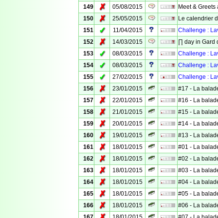
✗
149
05/08/2015
Meet & Greets à
✗
150
25/05/2015
Le calendrier d
✓
151
11/04/2015
Challenge : La
✗
152
14/03/2015
∏ day in Gard 
✓
153
08/03/2015
Challenge : L
✓
154
08/03/2015
Challenge : La
✓
155
27/02/2015
Challenge : La
✗
156
23/01/2015
#17 - La balad
✗
157
22/01/2015
#16 - La balad
✗
158
21/01/2015
#15 - La balad
✗
159
20/01/2015
#14 - La balad
✗
160
19/01/2015
#13 - La balad
✗
161
18/01/2015
#01 - La balad
✗
162
18/01/2015
#02 - La balad
✗
163
18/01/2015
#03 - La balad
✗
164
18/01/2015
#04 - La balad
✗
165
18/01/2015
#05 - La balad
✗
166
18/01/2015
#06 - La balad
✗
167
18/01/2015
#07 - La balad