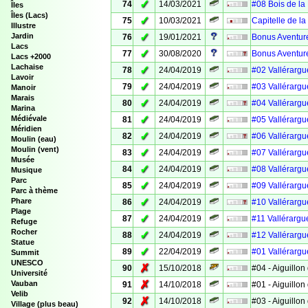
✓
74
14/03/2021
#08 Bois de la
Îles
Îles (Lacs)
✓
75
10/03/2021
Capitelle de l
Illustre
✓
Jardin
76
19/01/2021
Bonus Aventure
Lacs
✓
77
30/08/2020
Bonus Aventure
Lacs +2000
Lachaise
✓
78
24/04/2019
#02 Vallérargue
Lavoir
✓
79
24/04/2019
#03 Vallérargue
Manoir
Marais
✓
80
24/04/2019
#04 Vallérargue
Marina
✓
Médiévale
81
24/04/2019
#05 Vallérargue
Méridien
✓
82
24/04/2019
#06 Vallérargue
Moulin (eau)
Moulin (vent)
✓
83
24/04/2019
#07 Vallérargue
Musée
✓
84
24/04/2019
#08 Vallérargue
Musique
Parc
✓
85
24/04/2019
#09 Vallérargue
Parc à thème
✓
Phare
86
24/04/2019
#10 Vallérargue
Plage
✓
87
24/04/2019
#11 Vallérargue
Refuge
Rocher
✓
88
24/04/2019
#12 Vallérargue
Statue
✓
89
22/04/2019
#01 Vallérargue
Summit
UNESCO
✗
90
15/10/2018
#04 - Aiguillon 
Université
✗
Vauban
91
14/10/2018
#01 - Aiguillon 
Velib
✗
92
14/10/2018
#03 - Aiguillon 
Village (plus beau)