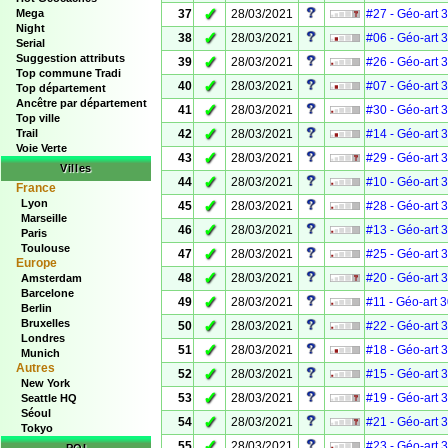
✓
Mega
37
28/03/2021
#27 - Géo-art 
Night
✓
38
28/03/2021
#06 - Géo-art 
Serial
Suggestion attributs
✓
39
28/03/2021
#26 - Géo-art 
Top commune Tradi
✓
40
28/03/2021
#07 - Géo-art 
Top département
Ancêtre par département
✓
41
28/03/2021
#30 - Géo-art 
Top ville
✓
Trail
42
28/03/2021
#14 - Géo-art 
Voie Verte
✓
43
28/03/2021
#29 - Géo-art 
Villes
✓
44
28/03/2021
#10 - Géo-art 
France
Lyon
✓
45
28/03/2021
#28 - Géo-art 
Marseille
✓
46
28/03/2021
#13 - Géo-art 
Paris
Toulouse
✓
47
28/03/2021
#25 - Géo-art 
Europe
✓
48
28/03/2021
#20 - Géo-art 
Amsterdam
Barcelone
✓
49
28/03/2021
#11 - Géo-art 
Berlin
Bruxelles
✓
50
28/03/2021
#22 - Géo-art 
Londres
✓
51
28/03/2021
#18 - Géo-art 
Munich
Autres
✓
52
28/03/2021
#15 - Géo-art 
New York
✓
53
28/03/2021
#19 - Géo-art 
Seattle HQ
Séoul
✓
54
28/03/2021
#21 - Géo-art 
Tokyo
✓
55
28/03/2021
#23 - Géo-art 