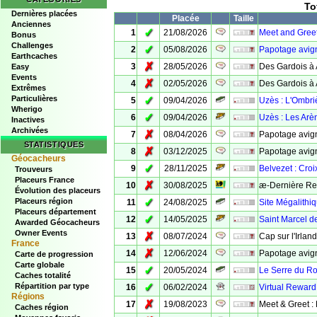
To
Dernières placées
Placée
Taille
Anciennes
✓
1
21/08/2026
Meet and Greet
Bonus
Challenges
✓
2
05/08/2026
Papotage avig
Earthcaches
✗
3
28/05/2026
Des Gardois à 
Easy
Events
✗
4
02/05/2026
Des Gardois à
Extrêmes
Particulières
✓
5
09/04/2026
Uzès : L'Ombri
Wherigo
✓
6
09/04/2026
Uzès : Les Arè
Inactives
Archivées
✗
7
08/04/2026
Papotage avign
STATISTIQUES
✗
8
03/12/2025
Papotage avig
Géocacheurs
✓
9
28/11/2025
Belvezet : Croi
Trouveurs
Placeurs France
✗
10
30/08/2025
æ-Dernière Re
Évolution des placeurs
✓
Placeurs région
11
24/08/2025
Site Mégalithiq
Placeurs département
✓
12
14/05/2025
Saint Marcel d
Awarded Géocacheurs
Owner Events
✗
13
08/07/2024
Cap sur l'Irlan
France
✗
14
12/06/2024
Papotage avig
Carte de progression
Carte globale
✓
15
20/05/2024
Le Serre du Ro
Caches totalité
✓
Répartition par type
16
06/02/2024
Virtual Reward
Régions
✗
17
19/08/2023
Meet & Greet :
Caches région