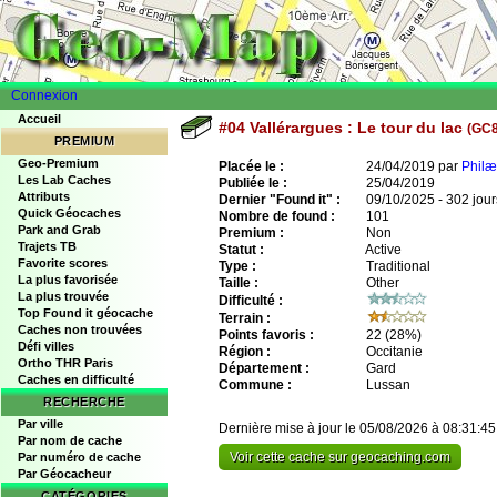
Connexion
Accueil
#04 Vallérargues : Le tour du lac
(GC
PREMIUM
Geo-Premium
Placée le :
24/04/2019 par
Philæ
Les Lab Caches
Publiée le :
25/04/2019
Attributs
Dernier "Found it" :
09/10/2025 - 302 jour
Quick Géocaches
Nombre de found :
101
Park and Grab
Premium :
Non
Trajets TB
Statut :
Active
Favorite scores
Type :
Traditional
La plus favorisée
Taille :
Other
La plus trouvée
Difficulté :
Top Found it géocache
Terrain :
Caches non trouvées
Points favoris :
22
(28%)
Défi villes
Région :
Occitanie
Ortho THR Paris
Département :
Gard
Caches en difficulté
Commune :
Lussan
RECHERCHE
Par ville
Dernière mise à jour le 05/08/2026 à 08:31:45
Par nom de cache
Voir cette cache sur geocaching.com
Par numéro de cache
Par Géocacheur
CATÉGORIES