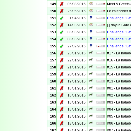
✗
149
05/08/2015
Meet & Greets à
✗
150
25/05/2015
Le calendrier d
✓
151
11/04/2015
Challenge : La
✗
152
14/03/2015
∏ day in Gard 
✓
153
08/03/2015
Challenge : L
✓
154
08/03/2015
Challenge : La
✓
155
27/02/2015
Challenge : La
✗
156
23/01/2015
#17 - La balad
✗
157
22/01/2015
#16 - La balad
✗
158
21/01/2015
#15 - La balad
✗
159
20/01/2015
#14 - La balad
✗
160
19/01/2015
#13 - La balad
✗
161
18/01/2015
#01 - La balad
✗
162
18/01/2015
#02 - La balad
✗
163
18/01/2015
#03 - La balad
✗
164
18/01/2015
#04 - La balad
✗
165
18/01/2015
#05 - La balad
✗
166
18/01/2015
#06 - La balad
✗
167
18/01/2015
#07 - La balad