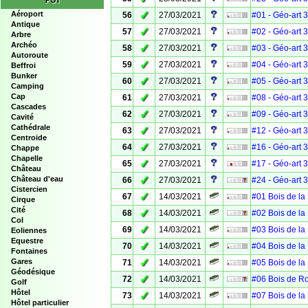
POI
✓
Aéroport
56
27/03/2021
#01 - Géo-art 
Antique
✓
57
27/03/2021
#02 - Géo-art 
Arbre
Archéo
✓
58
27/03/2021
#03 - Géo-art 
Autoroute
✓
59
27/03/2021
#04 - Géo-art 
Beffroi
Bunker
✓
60
27/03/2021
#05 - Géo-art 
Camping
✓
Cap
61
27/03/2021
#08 - Géo-art 
Cascades
✓
62
27/03/2021
#09 - Géo-art 
Cavité
Cathédrale
✓
63
27/03/2021
#12 - Géo-art 
Centroide
✓
64
27/03/2021
#16 - Géo-art 
Chappe
Chapelle
✓
65
27/03/2021
#17 - Géo-art 
Château
✓
Château d'eau
66
27/03/2021
#24 - Géo-art 
Cistercien
✓
67
14/03/2021
#01 Bois de la
Cirque
Cité
✓
68
14/03/2021
#02 Bois de la
Col
✓
69
14/03/2021
#03 Bois de la
Eoliennes
Equestre
✓
70
14/03/2021
#04 Bois de la
Fontaines
✓
Gares
71
14/03/2021
#05 Bois de la
Géodésique
✓
72
14/03/2021
#06 Bois de R
Golf
Hôtel
✓
73
14/03/2021
#07 Bois de la
Hôtel particulier