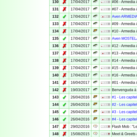
✗
130
17/04/2017
#06 - Armedia 
✗
131
17/04/2017
#07 - Armedia 
✓
132
17/04/2017
Aven ARMEDI
✗
133
17/04/2017
#09 - Armedia 
✗
134
17/04/2017
#10 - Armedia 
✓
135
17/04/2017
Aven MOSTEL
✗
136
17/04/2017
#12 - Armedia 
✗
137
17/04/2017
#13 - Armedia 
✗
138
17/04/2017
#14 - Armedia 
✗
139
17/04/2017
#15 - Armedia 
✗
140
17/04/2017
#16 - Armedia 
✗
141
16/04/2017
#01 - Armedia 
✗
142
19/03/2017
Benvenguda à ..
✓
143
26/04/2016
#1 - Les capite
✓
144
26/04/2016
#2 - Les capite
✓
145
26/04/2016
#3 - Les capite
✓
146
26/04/2016
#4 - Les capite
✗
147
29/02/2016
Flash Mob : "L
✗
148
15/08/2015
Meet & Greets 