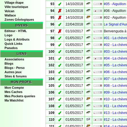
Village étape
✓
93
14/10/2018
#05 - Aiguillon 
Ville touristique
✗
94
14/10/2018
#06 - Aiguillon 
Volcan
Wallace
✗
95
14/10/2018
#02 - Aiguillon 
Zones Géologiques
✓
96
22/04/2018
Le Signal d'A
DIVERS
✗
Editeur - HTML
97
01/10/2017
Benvenguda à .
Logo
✓
98
01/05/2017
#01 - La chèvr
Logs & Attributs
Quick Links
✓
99
01/05/2017
#02 - La chèvr
Pseudos
✓
100
01/05/2017
#03 - La chèvr
LIENS
✓
101
01/05/2017
#04 - La chèvr
Associations
Blogs
✓
102
01/05/2017
#05 - La chèvr
Blogs - Perso
✓
103
01/05/2017
#06 - La chèvr
Autres jeux
Sites & forums
✓
104
01/05/2017
#07 - La chèvr
MON PROFIL
✓
105
01/05/2017
#08 - La chèvr
Mon Compte
✓
Mes Caches
106
01/05/2017
#09 - La chèvr
Mes Pockets queries
✓
107
01/05/2017
#10 - La chèvr
Ma Watchlist
✓
108
01/05/2017
#11 - La chèvr
✓
109
01/05/2017
#13 - La chèvr
✓
110
01/05/2017
#12 - La chèvr
✓
111
01/05/2017
#14 - La chèvr