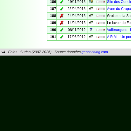
✓
186
19/11/2013
Site des Concl
✓
187
25/04/2013
Aven du Crapa
✗
188
24/04/2013
Grotte de la S
✗
189
14/04/2013
Le lavoir de F
✓
190
08/11/2012
Vallérargues - 
✓
191
17/06/2012
A.R.M. - Un po
v4 - Eolas - Surfoo (2007-2026) - Source données
geocaching.com