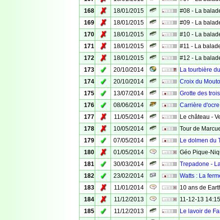
✗
168
18/01/2015
#08 - La balad
✗
169
18/01/2015
#09 - La balad
✗
170
18/01/2015
#10 - La balad
✗
171
18/01/2015
#11 - La balad
✗
172
18/01/2015
#12 - La balad
✓
173
20/10/2014
La tourbière d
✓
174
20/10/2014
Croix du Mouto
✓
175
13/07/2014
Grotte des troi
✓
176
08/06/2014
Carrière d'ocre
✗
177
11/05/2014
Le château - Ve
✗
178
10/05/2014
Tour de Marcuel
✓
179
07/05/2014
Le dolmen du 
✗
180
01/05/2014
Géo Pique-Niq
✓
181
30/03/2014
Trepadone - La
✓
182
23/02/2014
Watts : La fer
✗
183
11/01/2014
10 ans de Eart
✗
184
11/12/2013
11-12-13 14:15
✓
185
11/12/2013
Le lavoir de Fa