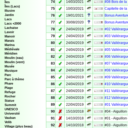
✓
74
14/03/2021
#08 Bois de la
Îles
Îles (Lacs)
✓
75
10/03/2021
Capitelle de l
Illustre
✓
Jardin
76
19/01/2021
Bonus Aventure
Lacs
✓
77
30/08/2020
Bonus Aventure
Lacs +2000
Lachaise
✓
78
24/04/2019
#02 Vallérargue
Lavoir
✓
79
24/04/2019
#03 Vallérargue
Manoir
Marais
✓
80
24/04/2019
#04 Vallérargue
Marina
✓
Médiévale
81
24/04/2019
#05 Vallérargue
Méridien
✓
82
24/04/2019
#06 Vallérargue
Moulin (eau)
Moulin (vent)
✓
83
24/04/2019
#07 Vallérargue
Musée
✓
84
24/04/2019
#08 Vallérargue
Musique
Parc
✓
85
24/04/2019
#09 Vallérargue
Parc à thème
✓
Phare
86
24/04/2019
#10 Vallérargue
Plage
✓
87
24/04/2019
#11 Vallérargue
Refuge
Rocher
✓
88
24/04/2019
#12 Vallérargue
Statue
✓
89
22/04/2019
#01 Vallérargue
Summit
UNESCO
✗
90
15/10/2018
#04 - Aiguillon 
Université
✗
Vauban
91
14/10/2018
#01 - Aiguillon 
Velib
✗
92
14/10/2018
#03 - Aiguillon 
Village (plus beau)