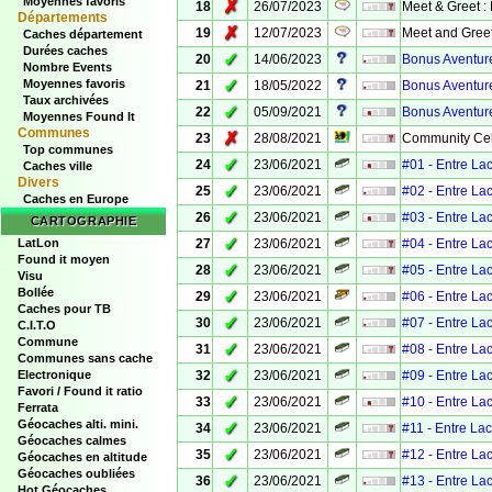
Moyennes favoris
✗
18
26/07/2023
Meet & Greet :
Départements
✗
19
12/07/2023
Meet and Greet
Caches département
Durées caches
✓
20
14/06/2023
Bonus Aventure
Nombre Events
✓
Moyennes favoris
21
18/05/2022
Bonus Aventure
Taux archivées
✓
22
05/09/2021
Bonus Aventure
Moyennes Found It
Communes
✗
23
28/08/2021
Community Cel
Top communes
✓
24
23/06/2021
#01 - Entre La
Caches ville
Divers
✓
25
23/06/2021
#02 - Entre La
Caches en Europe
✓
26
23/06/2021
#03 - Entre La
CARTOGRAPHIE
✓
LatLon
27
23/06/2021
#04 - Entre La
Found it moyen
✓
28
23/06/2021
#05 - Entre La
Visu
Bollée
✓
29
23/06/2021
#06 - Entre La
Caches pour TB
✓
30
23/06/2021
#07 - Entre La
C.I.T.O
Commune
✓
31
23/06/2021
#08 - Entre La
Communes sans cache
✓
Electronique
32
23/06/2021
#09 - Entre La
Favori / Found it ratio
✓
33
23/06/2021
#10 - Entre La
Ferrata
Géocaches alti. mini.
✓
34
23/06/2021
#11 - Entre La
Géocaches calmes
✓
35
23/06/2021
#12 - Entre La
Géocaches en altitude
Géocaches oubliées
✓
36
23/06/2021
#13 - Entre La
Hot Géocaches