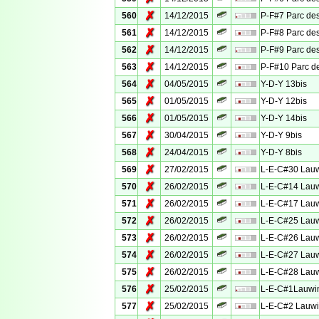
✗
560
14/12/2015
P-F#7 Parc des
✗
561
14/12/2015
P-F#8 Parc des
✗
562
14/12/2015
P-F#9 Parc des
✗
563
14/12/2015
P-F#10 Parc de
✗
564
04/05/2015
Y-D-Y 13bis
✗
565
01/05/2015
Y-D-Y 12bis
✗
566
01/05/2015
Y-D-Y 14bis
✗
567
30/04/2015
Y-D-Y 9bis
✗
568
24/04/2015
Y-D-Y 8bis
✗
569
27/02/2015
L-E-C#30 Lauw
✗
570
26/02/2015
L-E-C#14 Lauw
✗
571
26/02/2015
L-E-C#17 Lauw
✗
572
26/02/2015
L-E-C#25 Lauw
✗
573
26/02/2015
L-E-C#26 Lauw
✗
574
26/02/2015
L-E-C#27 Lauw
✗
575
26/02/2015
L-E-C#28 Lauw
✗
576
25/02/2015
L-E-C#1Lauwin
✗
577
25/02/2015
L-E-C#2 Lauwi