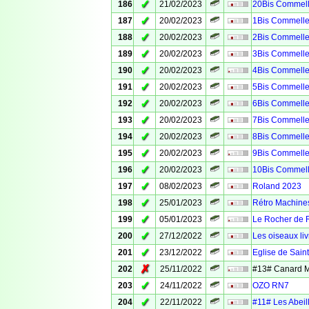
✓
186
21/02/2023
20Bis Commell
✓
187
20/02/2023
1Bis Commelle
✓
188
20/02/2023
2Bis Commelle
✓
189
20/02/2023
3Bis Commelle
✓
190
20/02/2023
4Bis Commelle
✓
191
20/02/2023
5Bis Commelle
✓
192
20/02/2023
6Bis Commelle
✓
193
20/02/2023
7Bis Commelle
✓
194
20/02/2023
8Bis Commelle
✓
195
20/02/2023
9Bis Commelle
✓
196
20/02/2023
10Bis Commell
✓
197
08/02/2023
Roland 2023
✓
198
25/01/2023
Rétro Machine
✓
199
05/01/2023
Le Rocher de 
✓
200
27/12/2022
Les oiseaux liv
✓
201
23/12/2022
Eglise de Sain
✗
202
25/11/2022
#13# Canard 
✓
203
24/11/2022
OZO RN7
✓
204
22/11/2022
#11# Les Abeil