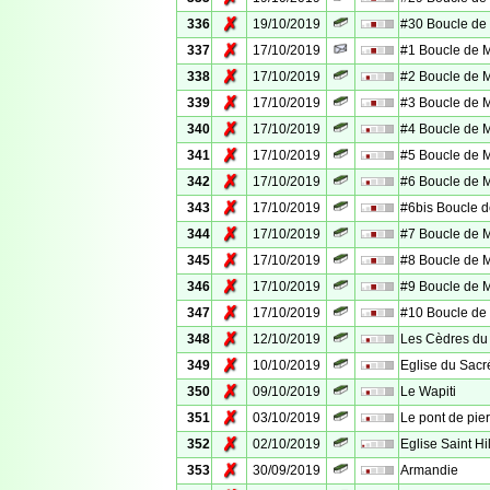
✗
336
19/10/2019
#30 Boucle d
✗
337
17/10/2019
#1 Boucle de
✗
338
17/10/2019
#2 Boucle de
✗
339
17/10/2019
#3 Boucle de
✗
340
17/10/2019
#4 Boucle de
✗
341
17/10/2019
#5 Boucle de
✗
342
17/10/2019
#6 Boucle de
✗
343
17/10/2019
#6bis Boucle
✗
344
17/10/2019
#7 Boucle de
✗
345
17/10/2019
#8 Boucle de
✗
346
17/10/2019
#9 Boucle de
✗
347
17/10/2019
#10 Boucle d
✗
348
12/10/2019
Les Cèdres du
✗
349
10/10/2019
Eglise du Sac
✗
350
09/10/2019
Le Wapiti
✗
351
03/10/2019
Le pont de pie
✗
352
02/10/2019
Eglise Saint Hi
✗
353
30/09/2019
Armandie