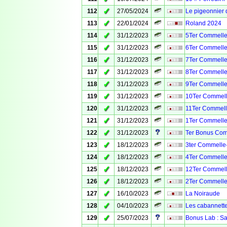
✓
112
27/05/2024
Le pigeonnier
✓
113
22/01/2024
Roland 2024
✓
114
31/12/2023
5Ter Commelle
✓
115
31/12/2023
6Ter Commelle
✓
116
31/12/2023
7Ter Commelle
✓
117
31/12/2023
8Ter Commelle
✓
118
31/12/2023
9Ter Commelle
✓
119
31/12/2023
10Ter Commell
✓
120
31/12/2023
11Ter Commell
✓
121
31/12/2023
1Ter Commelle
✓
122
31/12/2023
Ter Bonus Com
✓
123
18/12/2023
3ter Commelle
✓
124
18/12/2023
4Ter Commelle
✓
125
18/12/2023
12Ter Commell
✓
126
18/12/2023
2Ter Commelle
✓
127
16/10/2023
La Noiraude
✓
128
04/10/2023
Les cabannett
✓
129
25/07/2023
Bonus Lab : Sa