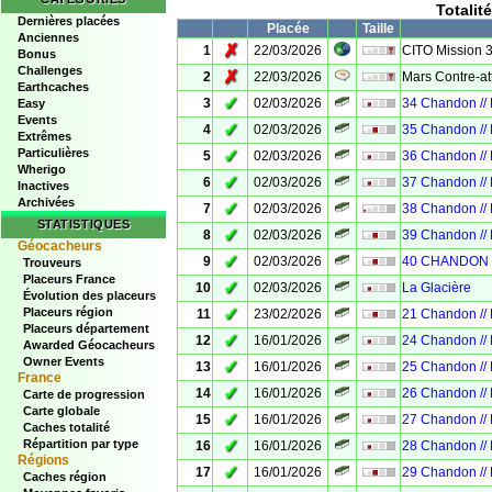
Totalit
Dernières placées
Placée
Taille
Anciennes
✗
1
22/03/2026
CITO Mission 
Bonus
Challenges
✗
2
22/03/2026
Mars Contre-at
Earthcaches
✓
3
02/03/2026
34 Chandon //
Easy
Events
✓
4
02/03/2026
35 Chandon //
Extrêmes
Particulières
✓
5
02/03/2026
36 Chandon //
Wherigo
✓
6
02/03/2026
37 Chandon //
Inactives
Archivées
✓
7
02/03/2026
38 Chandon //
STATISTIQUES
✓
8
02/03/2026
39 Chandon //
Géocacheurs
✓
9
02/03/2026
40 CHANDON 
Trouveurs
Placeurs France
✓
10
02/03/2026
La Glacière
Évolution des placeurs
✓
Placeurs région
11
23/02/2026
21 Chandon //
Placeurs département
✓
12
16/01/2026
24 Chandon //
Awarded Géocacheurs
Owner Events
✓
13
16/01/2026
25 Chandon //
France
✓
14
16/01/2026
26 Chandon //
Carte de progression
Carte globale
✓
15
16/01/2026
27 Chandon //
Caches totalité
✓
Répartition par type
16
16/01/2026
28 Chandon //
Régions
✓
17
16/01/2026
29 Chandon //
Caches région