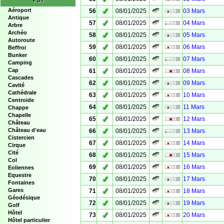
POI
✓
Aéroport
56
08/01/2025
03 Mars
Antique
✓
57
08/01/2025
04 Mars
Arbre
Archéo
✓
58
08/01/2025
05 Mars
Autoroute
✓
59
08/01/2025
06 Mars
Beffroi
Bunker
✓
60
08/01/2025
07 Mars
Camping
✓
Cap
61
08/01/2025
08 Mars
Cascades
✓
62
08/01/2025
09 Mars
Cavité
Cathédrale
✓
63
08/01/2025
10 Mars
Centroide
✓
64
08/01/2025
11 Mars
Chappe
Chapelle
✓
65
08/01/2025
12 Mars
Château
✓
Château d'eau
66
08/01/2025
13 Mars
Cistercien
✓
67
08/01/2025
14 Mars
Cirque
Cité
✓
68
08/01/2025
15 Mars
Col
✓
69
08/01/2025
16 Mars
Eoliennes
Equestre
✓
70
08/01/2025
17 Mars
Fontaines
✓
Gares
71
08/01/2025
18 Mars
Géodésique
✓
72
08/01/2025
19 Mars
Golf
Hôtel
✓
73
08/01/2025
20 Mars
Hôtel particulier