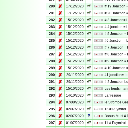
✗
280
17/12/2020
# 19 Jonction =
✗
281
17/12/2020
# 20 Jonction =
✗
282
15/12/2020
# 3 Jonction= 
✗
283
15/12/2020
# 4 jonction = 
✗
284
15/12/2020
# 5 Jonction =
✗
285
15/12/2020
#6 Jonction = 
✗
286
15/12/2020
# 7 Jonction = 
✗
287
15/12/2020
# 8 Jonction = 
✗
288
15/12/2020
# 9 Jonction = 
✗
289
15/12/2020
# 10 Jonction =
✗
290
29/11/2020
#1 jonction= Lo
✗
291
29/11/2020
# 2 Jonction Lo
✗
292
15/10/2020
Les fonds mari
✗
293
14/10/2020
La fresque
✗
294
07/08/2020
le Strombe Gé
✗
295
02/07/2020
16 # Puymirol
✗
296
02/07/2020
Bonus-Multi # 
✗
297
01/07/2020
11 # Puymirol