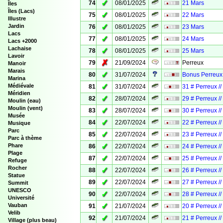
✓
74
08/01/2025
21 Mars
Îles
Îles (Lacs)
✓
75
08/01/2025
22 Mars
Illustre
✓
Jardin
76
08/01/2025
23 Mars
Lacs
✓
77
08/01/2025
24 Mars
Lacs +2000
Lachaise
✓
78
08/01/2025
25 Mars
Lavoir
✗
79
21/09/2024
Perreux
Manoir
Marais
✓
80
31/07/2024
Bonus Perreux 
Marina
✓
Médiévale
81
31/07/2024
31 # Perreux /
Méridien
✓
82
28/07/2024
29 # Perreux /
Moulin (eau)
Moulin (vent)
✓
83
28/07/2024
30 # Perreux /
Musée
✓
84
22/07/2024
22 # Perreux /
Musique
Parc
✓
85
22/07/2024
23 # Perreux /
Parc à thème
✓
Phare
86
22/07/2024
24 # Perreux /
Plage
✓
87
22/07/2024
25 # Perreux /
Refuge
Rocher
✓
88
22/07/2024
26 # Perreux /
Statue
✓
89
22/07/2024
27 # Perreux /
Summit
UNESCO
✓
90
22/07/2024
28 # Perreux /
Université
✓
Vauban
91
21/07/2024
20 # Perreux /
Velib
✓
92
21/07/2024
21 # Perreux /
Village (plus beau)