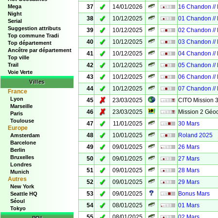
✓
Mega
37
14/01/2026
16 Chandon //
Night
✓
38
10/12/2025
01 Chandon //
Serial
Suggestion attributs
✓
39
10/12/2025
02 Chandon //
Top commune Tradi
✓
40
10/12/2025
03 Chandon //
Top département
Ancêtre par département
✓
41
10/12/2025
04 Chandon //
Top ville
✓
Trail
42
10/12/2025
05 Chandon //
Voie Verte
✓
43
10/12/2025
06 Chandon //
Villes
✓
44
10/12/2025
07 Chandon //
France
Lyon
✗
45
23/03/2025
CITO Mission 
Marseille
✗
46
23/03/2025
Mission 2 Géo
Paris
Toulouse
✓
47
11/01/2025
30 Mars
Europe
✓
48
10/01/2025
Roland 2025
Amsterdam
Barcelone
✓
49
09/01/2025
26 Mars
Berlin
Bruxelles
✓
50
09/01/2025
27 Mars
Londres
✓
51
09/01/2025
28 Mars
Munich
Autres
✓
52
09/01/2025
29 Mars
New York
✓
53
09/01/2025
Bonus Mars
Seattle HQ
Séoul
✓
54
08/01/2025
01 Mars
Tokyo
✓
55
08/01/2025
02 Mars