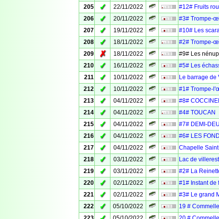
✓
205
22/11/2022
#12# Fruits ro
✓
206
20/11/2022
#3# Trompe-œi
✓
207
19/11/2022
#10# Les scar
✓
208
18/11/2022
#2# Trompe-œi
✗
209
18/11/2022
#9# Les nénup
✓
210
16/11/2022
#5# Les échas
✓
211
10/11/2022
Le barrage de V
✓
212
10/11/2022
#1# Trompe-l'œ
✓
213
04/11/2022
#8# COCCINE
✓
214
04/11/2022
#4# TOUCAN
✓
215
04/11/2022
#7# DEMI-DEU
✓
216
04/11/2022
#6# LES FON
✓
217
04/11/2022
Chapelle Saint
✓
218
03/11/2022
Lac de villerest
✓
219
03/11/2022
#2# La Reinett
✓
220
02/11/2022
#1# Instant de 
✓
221
02/11/2022
#3# Le grand 
✓
222
05/10/2022
19 # Commelle
✓
223
05/10/2022
20 # Commelle