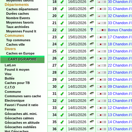
Moyennes favoris
✓
18
16/01/2026
30 Chandon //
Départements
✓
19
16/01/2026
31 Chandon //
Caches département
Durées caches
✓
20
16/01/2026
32 Chandon //
Nombre Events
✓
Moyennes favoris
21
16/01/2026
33 Chandon //
Taux archivées
✓
22
16/01/2026
Bonus Chandon
Moyennes Found It
Communes
✓
23
15/01/2026
17 Chandon //
Top communes
✓
24
15/01/2026
18 Chandon //
Caches ville
Divers
✓
25
15/01/2026
19 Chandon //
Caches en Europe
✓
26
15/01/2026
20 Chandon //
CARTOGRAPHIE
✓
LatLon
27
15/01/2026
22 Chandon //
Found it moyen
✓
28
15/01/2026
23 Chandon //
Visu
Bollée
✓
29
14/01/2026
08 Chandon //
Caches pour TB
✓
30
14/01/2026
09 Chandon //
C.I.T.O
Commune
✓
31
14/01/2026
10 Chandon //
Communes sans cache
✓
Electronique
32
14/01/2026
11 Chandon //
Favori / Found it ratio
✓
33
14/01/2026
12 Chandon //
Ferrata
Géocaches alti. mini.
✓
34
14/01/2026
13 Chandon //
Géocaches calmes
✓
35
14/01/2026
14 Chandon //
Géocaches en altitude
Géocaches oubliées
✓
36
14/01/2026
15 Chandon //
Hot Géocaches