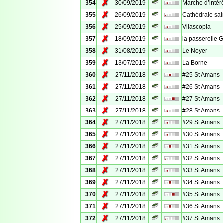
✗
354
30/09/2019
Marche d’intérê
✗
355
26/09/2019
Cathédrale sai
✗
356
25/09/2019
Vilascopia
✗
357
18/09/2019
la passerelle 
✗
358
31/08/2019
Le Noyer
✗
359
13/07/2019
La Borne
✗
360
27/11/2018
#25 St Amans
✗
361
27/11/2018
#26 St Amans
✗
362
27/11/2018
#27 St Amans
✗
363
27/11/2018
#28 St Amans
✗
364
27/11/2018
#29 St Amans
✗
365
27/11/2018
#30 St Amans
✗
366
27/11/2018
#31 St Amans
✗
367
27/11/2018
#32 St Amans
✗
368
27/11/2018
#33 St Amans
✗
369
27/11/2018
#34 St Amans
✗
370
27/11/2018
#35 St Amans
✗
371
27/11/2018
#36 St Amans
✗
372
27/11/2018
#37 St Amans