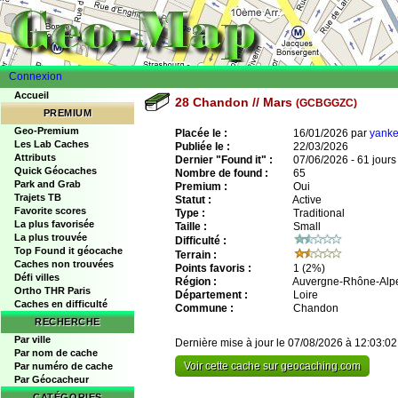
Connexion
Accueil
28 Chandon // Mars
(GCBGGZC)
PREMIUM
Geo-Premium
Placée le :
16/01/2026 par
yanke
Les Lab Caches
Publiée le :
22/03/2026
Attributs
Dernier "Found it" :
07/06/2026 - 61 jours
Quick Géocaches
Nombre de found :
65
Park and Grab
Premium :
Oui
Trajets TB
Statut :
Active
Favorite scores
Type :
Traditional
La plus favorisée
Taille :
Small
La plus trouvée
Difficulté :
Top Found it géocache
Terrain :
Caches non trouvées
Points favoris :
1
(2%)
Défi villes
Région :
Auvergne-Rhône-Alp
Ortho THR Paris
Département :
Loire
Caches en difficulté
Commune :
Chandon
RECHERCHE
Par ville
Dernière mise à jour le 07/08/2026 à 12:03:02
Par nom de cache
Voir cette cache sur geocaching.com
Par numéro de cache
Par Géocacheur
CATÉGORIES