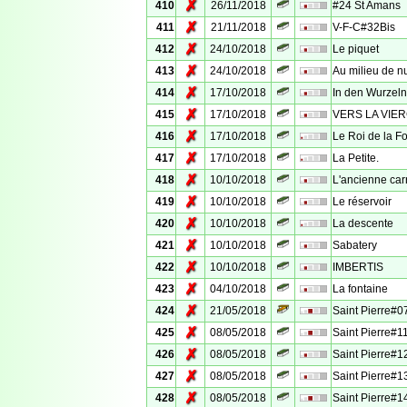
✗
410
26/11/2018
#24 St Amans
✗
411
21/11/2018
V-F-C#32Bis
✗
412
24/10/2018
Le piquet
✗
413
24/10/2018
Au milieu de nu
✗
414
17/10/2018
In den Wurzel
✗
415
17/10/2018
VERS LA VIE
✗
416
17/10/2018
Le Roi de la Fo
✗
417
17/10/2018
La Petite.
✗
418
10/10/2018
L'ancienne car
✗
419
10/10/2018
Le réservoir
✗
420
10/10/2018
La descente
✗
421
10/10/2018
Sabatery
✗
422
10/10/2018
IMBERTIS
✗
423
04/10/2018
La fontaine
✗
424
21/05/2018
Saint Pierre#0
✗
425
08/05/2018
Saint Pierre#1
✗
426
08/05/2018
Saint Pierre#1
✗
427
08/05/2018
Saint Pierre#1
✗
428
08/05/2018
Saint Pierre#1