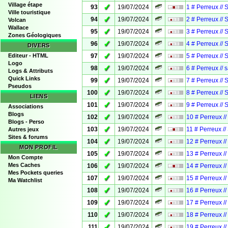
Village étape
✓
93
19/07/2024
1 # Perreux // 
Ville touristique
✓
94
19/07/2024
2 # Perreux // 
Volcan
Wallace
✓
95
19/07/2024
3 # Perreux // 
Zones Géologiques
✓
96
19/07/2024
4 # Perreux // 
DIVERS
✓
Editeur - HTML
97
19/07/2024
5 # Perreux // 
Logo
✓
98
19/07/2024
6 # Perreux // 
Logs & Attributs
Quick Links
✓
99
19/07/2024
7 # Perreux // 
Pseudos
✓
100
19/07/2024
8 # Perreux // 
LIENS
✓
101
19/07/2024
9 # Perreux // 
Associations
Blogs
✓
102
19/07/2024
10 # Perreux /
Blogs - Perso
✓
103
19/07/2024
11 # Perreux //
Autres jeux
Sites & forums
✓
104
19/07/2024
12 # Perreux /
MON PROFIL
✓
105
19/07/2024
13 # Perreux /
Mon Compte
✓
Mes Caches
106
19/07/2024
14 # Perreux /
Mes Pockets queries
✓
107
19/07/2024
15 # Perreux /
Ma Watchlist
✓
108
19/07/2024
16 # Perreux /
✓
109
19/07/2024
17 # Perreux /
✓
110
19/07/2024
18 # Perreux /
✓
111
19/07/2024
19 # Perreux /