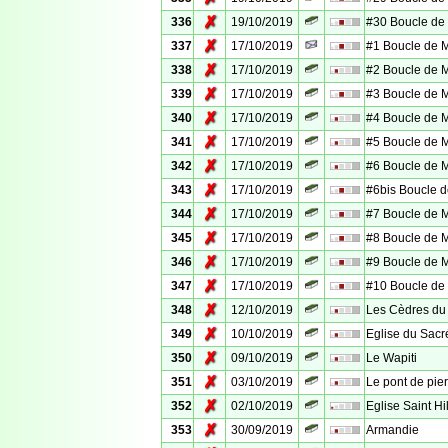
✗
336
19/10/2019
#30 Boucle d
✗
337
17/10/2019
#1 Boucle de
✗
338
17/10/2019
#2 Boucle de
✗
339
17/10/2019
#3 Boucle de
✗
340
17/10/2019
#4 Boucle de
✗
341
17/10/2019
#5 Boucle de
✗
342
17/10/2019
#6 Boucle de
✗
343
17/10/2019
#6bis Boucle
✗
344
17/10/2019
#7 Boucle de
✗
345
17/10/2019
#8 Boucle de
✗
346
17/10/2019
#9 Boucle de
✗
347
17/10/2019
#10 Boucle d
✗
348
12/10/2019
Les Cèdres du
✗
349
10/10/2019
Eglise du Sac
✗
350
09/10/2019
Le Wapiti
✗
351
03/10/2019
Le pont de pie
✗
352
02/10/2019
Eglise Saint Hi
✗
353
30/09/2019
Armandie