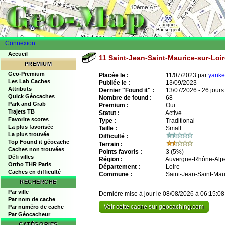
Connexion
Accueil
11 Saint-Jean-Saint-Maurice-sur-Loi
PREMIUM
Geo-Premium
Placée le :
11/07/2023 par
yanke
Les Lab Caches
Publiée le :
13/09/2023
Attributs
Dernier "Found it" :
13/07/2026 - 26 jours
Quick Géocaches
Nombre de found :
68
Park and Grab
Premium :
Oui
Trajets TB
Statut :
Active
Favorite scores
Type :
Traditional
La plus favorisée
Taille :
Small
La plus trouvée
Difficulté :
Top Found it géocache
Terrain :
Caches non trouvées
Points favoris :
3
(5%)
Défi villes
Région :
Auvergne-Rhône-Alp
Ortho THR Paris
Département :
Loire
Caches en difficulté
Commune :
Saint-Jean-Saint-Maur
RECHERCHE
Par ville
Dernière mise à jour le 08/08/2026 à 06:15:08
Par nom de cache
Voir cette cache sur geocaching.com
Par numéro de cache
Par Géocacheur
CATÉGORIES