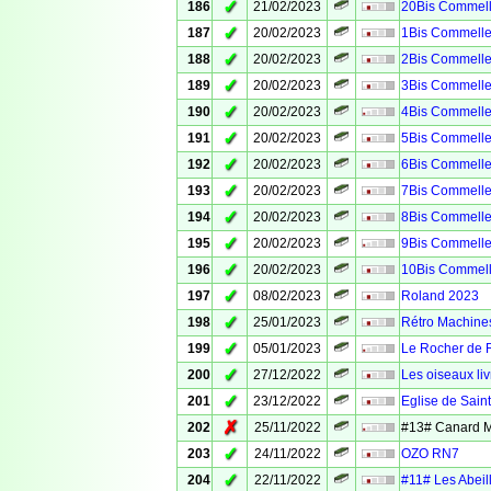
✓
186
21/02/2023
20Bis Commell
✓
187
20/02/2023
1Bis Commelle
✓
188
20/02/2023
2Bis Commelle
✓
189
20/02/2023
3Bis Commelle
✓
190
20/02/2023
4Bis Commelle
✓
191
20/02/2023
5Bis Commelle
✓
192
20/02/2023
6Bis Commelle
✓
193
20/02/2023
7Bis Commelle
✓
194
20/02/2023
8Bis Commelle
✓
195
20/02/2023
9Bis Commelle
✓
196
20/02/2023
10Bis Commell
✓
197
08/02/2023
Roland 2023
✓
198
25/01/2023
Rétro Machine
✓
199
05/01/2023
Le Rocher de 
✓
200
27/12/2022
Les oiseaux liv
✓
201
23/12/2022
Eglise de Sain
✗
202
25/11/2022
#13# Canard 
✓
203
24/11/2022
OZO RN7
✓
204
22/11/2022
#11# Les Abeil