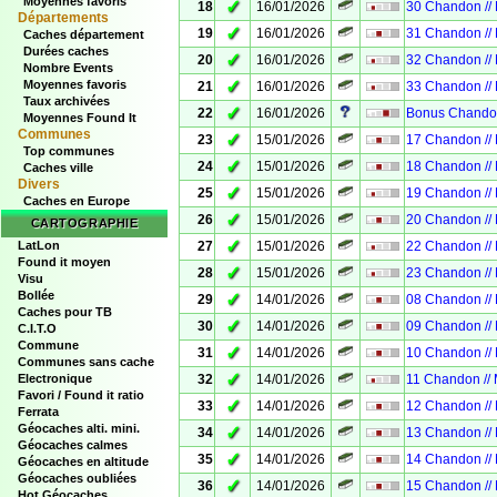
Moyennes favoris
✓
18
16/01/2026
30 Chandon //
Départements
✓
19
16/01/2026
31 Chandon //
Caches département
Durées caches
✓
20
16/01/2026
32 Chandon //
Nombre Events
✓
Moyennes favoris
21
16/01/2026
33 Chandon //
Taux archivées
✓
22
16/01/2026
Bonus Chandon
Moyennes Found It
Communes
✓
23
15/01/2026
17 Chandon //
Top communes
✓
24
15/01/2026
18 Chandon //
Caches ville
Divers
✓
25
15/01/2026
19 Chandon //
Caches en Europe
✓
26
15/01/2026
20 Chandon //
CARTOGRAPHIE
✓
LatLon
27
15/01/2026
22 Chandon //
Found it moyen
✓
28
15/01/2026
23 Chandon //
Visu
Bollée
✓
29
14/01/2026
08 Chandon //
Caches pour TB
✓
30
14/01/2026
09 Chandon //
C.I.T.O
Commune
✓
31
14/01/2026
10 Chandon //
Communes sans cache
✓
Electronique
32
14/01/2026
11 Chandon //
Favori / Found it ratio
✓
33
14/01/2026
12 Chandon //
Ferrata
Géocaches alti. mini.
✓
34
14/01/2026
13 Chandon //
Géocaches calmes
✓
35
14/01/2026
14 Chandon //
Géocaches en altitude
Géocaches oubliées
✓
36
14/01/2026
15 Chandon //
Hot Géocaches