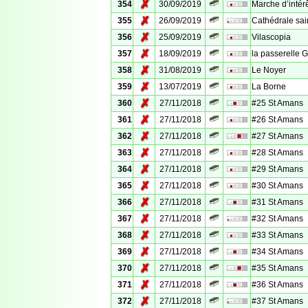
✗
354
30/09/2019
Marche d’intérê
✗
355
26/09/2019
Cathédrale sai
✗
356
25/09/2019
Vilascopia
✗
357
18/09/2019
la passerelle 
✗
358
31/08/2019
Le Noyer
✗
359
13/07/2019
La Borne
✗
360
27/11/2018
#25 St Amans
✗
361
27/11/2018
#26 St Amans
✗
362
27/11/2018
#27 St Amans
✗
363
27/11/2018
#28 St Amans
✗
364
27/11/2018
#29 St Amans
✗
365
27/11/2018
#30 St Amans
✗
366
27/11/2018
#31 St Amans
✗
367
27/11/2018
#32 St Amans
✗
368
27/11/2018
#33 St Amans
✗
369
27/11/2018
#34 St Amans
✗
370
27/11/2018
#35 St Amans
✗
371
27/11/2018
#36 St Amans
✗
372
27/11/2018
#37 St Amans