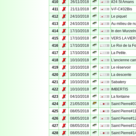
✗
410
26/11/2018
#24 St Amans
✗
411
21/11/2018
V-F-C#32Bis
✗
412
24/10/2018
Le piquet
✗
413
24/10/2018
Au milieu de nu
✗
414
17/10/2018
In den Wurzel
✗
415
17/10/2018
VERS LA VIE
✗
416
17/10/2018
Le Roi de la Fo
✗
417
17/10/2018
La Petite.
✗
418
10/10/2018
L'ancienne car
✗
419
10/10/2018
Le réservoir
✗
420
10/10/2018
La descente
✗
421
10/10/2018
Sabatery
✗
422
10/10/2018
IMBERTIS
✗
423
04/10/2018
La fontaine
✗
424
21/05/2018
Saint Pierre#0
✗
425
08/05/2018
Saint Pierre#1
✗
426
08/05/2018
Saint Pierre#1
✗
427
08/05/2018
Saint Pierre#1
✗
428
08/05/2018
Saint Pierre#1