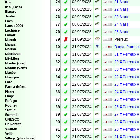
✓
74
08/01/2025
21 Mars
Îles
Îles (Lacs)
✓
75
08/01/2025
22 Mars
Illustre
✓
Jardin
76
08/01/2025
23 Mars
Lacs
✓
77
08/01/2025
24 Mars
Lacs +2000
Lachaise
✓
78
08/01/2025
25 Mars
Lavoir
✗
79
21/09/2024
Perreux
Manoir
Marais
✓
80
31/07/2024
Bonus Perreux 
Marina
✓
Médiévale
81
31/07/2024
31 # Perreux /
Méridien
✓
82
28/07/2024
29 # Perreux /
Moulin (eau)
Moulin (vent)
✓
83
28/07/2024
30 # Perreux /
Musée
✓
84
22/07/2024
22 # Perreux /
Musique
Parc
✓
85
22/07/2024
23 # Perreux /
Parc à thème
✓
Phare
86
22/07/2024
24 # Perreux /
Plage
✓
87
22/07/2024
25 # Perreux /
Refuge
Rocher
✓
88
22/07/2024
26 # Perreux /
Statue
✓
89
22/07/2024
27 # Perreux /
Summit
UNESCO
✓
90
22/07/2024
28 # Perreux /
Université
✓
Vauban
91
21/07/2024
20 # Perreux /
Velib
✓
92
21/07/2024
21 # Perreux /
Village (plus beau)