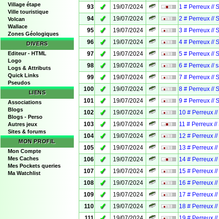
Village étape
✓
93
19/07/2024
1 # Perreux // 
Ville touristique
✓
94
19/07/2024
2 # Perreux // 
Volcan
Wallace
✓
95
19/07/2024
3 # Perreux // 
Zones Géologiques
✓
96
19/07/2024
4 # Perreux // 
DIVERS
✓
Editeur - HTML
97
19/07/2024
5 # Perreux // 
Logo
✓
98
19/07/2024
6 # Perreux // 
Logs & Attributs
Quick Links
✓
99
19/07/2024
7 # Perreux // 
Pseudos
✓
100
19/07/2024
8 # Perreux // 
LIENS
✓
101
19/07/2024
9 # Perreux // 
Associations
Blogs
✓
102
19/07/2024
10 # Perreux /
Blogs - Perso
✓
103
19/07/2024
11 # Perreux //
Autres jeux
Sites & forums
✓
104
19/07/2024
12 # Perreux /
MON PROFIL
✓
105
19/07/2024
13 # Perreux /
Mon Compte
✓
Mes Caches
106
19/07/2024
14 # Perreux /
Mes Pockets queries
✓
107
19/07/2024
15 # Perreux /
Ma Watchlist
✓
108
19/07/2024
16 # Perreux /
✓
109
19/07/2024
17 # Perreux /
✓
110
19/07/2024
18 # Perreux /
✓
111
19/07/2024
19 # Perreux /