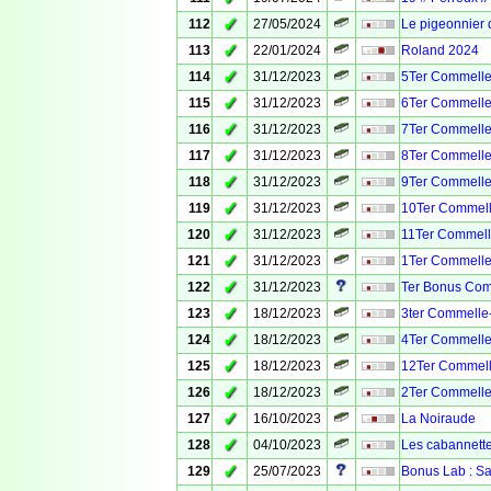
✓
112
27/05/2024
Le pigeonnier
✓
113
22/01/2024
Roland 2024
✓
114
31/12/2023
5Ter Commelle
✓
115
31/12/2023
6Ter Commelle
✓
116
31/12/2023
7Ter Commelle
✓
117
31/12/2023
8Ter Commelle
✓
118
31/12/2023
9Ter Commelle
✓
119
31/12/2023
10Ter Commell
✓
120
31/12/2023
11Ter Commell
✓
121
31/12/2023
1Ter Commelle
✓
122
31/12/2023
Ter Bonus Com
✓
123
18/12/2023
3ter Commelle
✓
124
18/12/2023
4Ter Commelle
✓
125
18/12/2023
12Ter Commell
✓
126
18/12/2023
2Ter Commelle
✓
127
16/10/2023
La Noiraude
✓
128
04/10/2023
Les cabannett
✓
129
25/07/2023
Bonus Lab : Sa