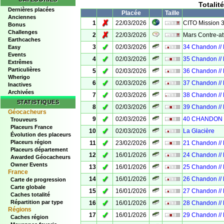
Totalit
Dernières placées
Placée
Taille
Anciennes
✗
1
22/03/2026
CITO Mission 
Bonus
Challenges
✗
2
22/03/2026
Mars Contre-at
Earthcaches
✓
3
02/03/2026
34 Chandon //
Easy
Events
✓
4
02/03/2026
35 Chandon //
Extrêmes
Particulières
✓
5
02/03/2026
36 Chandon //
Wherigo
✓
6
02/03/2026
37 Chandon //
Inactives
Archivées
✓
7
02/03/2026
38 Chandon //
STATISTIQUES
✓
8
02/03/2026
39 Chandon //
Géocacheurs
✓
9
02/03/2026
40 CHANDON 
Trouveurs
Placeurs France
✓
10
02/03/2026
La Glacière
Évolution des placeurs
✓
Placeurs région
11
23/02/2026
21 Chandon //
Placeurs département
✓
12
16/01/2026
24 Chandon //
Awarded Géocacheurs
Owner Events
✓
13
16/01/2026
25 Chandon //
France
✓
14
16/01/2026
26 Chandon //
Carte de progression
Carte globale
✓
15
16/01/2026
27 Chandon //
Caches totalité
✓
Répartition par type
16
16/01/2026
28 Chandon //
Régions
✓
17
16/01/2026
29 Chandon //
Caches région