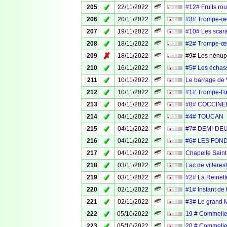
✓
205
22/11/2022
#12# Fruits ro
✓
206
20/11/2022
#3# Trompe-œi
✓
207
19/11/2022
#10# Les scar
✓
208
18/11/2022
#2# Trompe-œi
✗
209
18/11/2022
#9# Les nénup
✓
210
16/11/2022
#5# Les échas
✓
211
10/11/2022
Le barrage de V
✓
212
10/11/2022
#1# Trompe-l'œ
✓
213
04/11/2022
#8# COCCINE
✓
214
04/11/2022
#4# TOUCAN
✓
215
04/11/2022
#7# DEMI-DEU
✓
216
04/11/2022
#6# LES FON
✓
217
04/11/2022
Chapelle Saint
✓
218
03/11/2022
Lac de villerest
✓
219
03/11/2022
#2# La Reinett
✓
220
02/11/2022
#1# Instant de 
✓
221
02/11/2022
#3# Le grand 
✓
222
05/10/2022
19 # Commelle
✓
223
05/10/2022
20 # Commelle