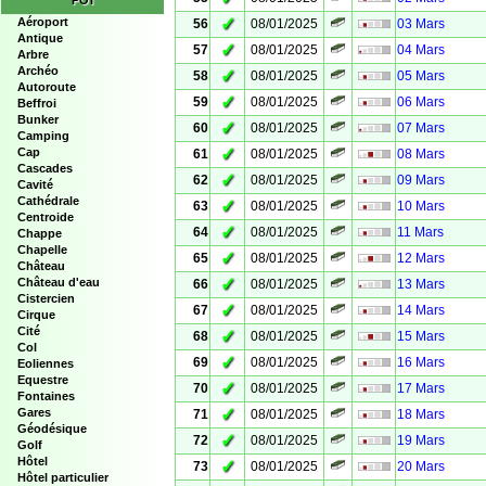
POI
✓
Aéroport
56
08/01/2025
03 Mars
Antique
✓
57
08/01/2025
04 Mars
Arbre
Archéo
✓
58
08/01/2025
05 Mars
Autoroute
✓
59
08/01/2025
06 Mars
Beffroi
Bunker
✓
60
08/01/2025
07 Mars
Camping
✓
Cap
61
08/01/2025
08 Mars
Cascades
✓
62
08/01/2025
09 Mars
Cavité
Cathédrale
✓
63
08/01/2025
10 Mars
Centroide
✓
64
08/01/2025
11 Mars
Chappe
Chapelle
✓
65
08/01/2025
12 Mars
Château
✓
Château d'eau
66
08/01/2025
13 Mars
Cistercien
✓
67
08/01/2025
14 Mars
Cirque
Cité
✓
68
08/01/2025
15 Mars
Col
✓
69
08/01/2025
16 Mars
Eoliennes
Equestre
✓
70
08/01/2025
17 Mars
Fontaines
✓
Gares
71
08/01/2025
18 Mars
Géodésique
✓
72
08/01/2025
19 Mars
Golf
Hôtel
✓
73
08/01/2025
20 Mars
Hôtel particulier