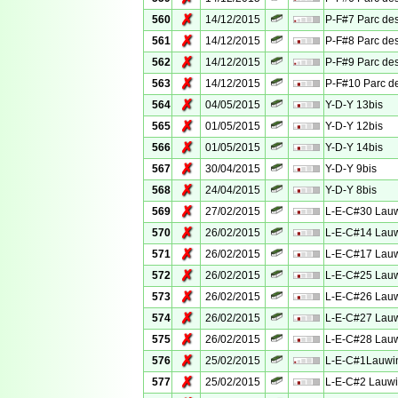
✗
560
14/12/2015
P-F#7 Parc des
✗
561
14/12/2015
P-F#8 Parc des
✗
562
14/12/2015
P-F#9 Parc des
✗
563
14/12/2015
P-F#10 Parc de
✗
564
04/05/2015
Y-D-Y 13bis
✗
565
01/05/2015
Y-D-Y 12bis
✗
566
01/05/2015
Y-D-Y 14bis
✗
567
30/04/2015
Y-D-Y 9bis
✗
568
24/04/2015
Y-D-Y 8bis
✗
569
27/02/2015
L-E-C#30 Lauw
✗
570
26/02/2015
L-E-C#14 Lauw
✗
571
26/02/2015
L-E-C#17 Lauw
✗
572
26/02/2015
L-E-C#25 Lauw
✗
573
26/02/2015
L-E-C#26 Lauw
✗
574
26/02/2015
L-E-C#27 Lauw
✗
575
26/02/2015
L-E-C#28 Lauw
✗
576
25/02/2015
L-E-C#1Lauwin
✗
577
25/02/2015
L-E-C#2 Lauwi