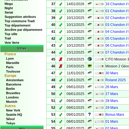
✓
Mega
37
14/01/2026
16 Chandon //
Night
✓
38
10/12/2025
01 Chandon //
Serial
Suggestion attributs
✓
39
10/12/2025
02 Chandon //
Top commune Tradi
✓
40
10/12/2025
03 Chandon //
Top département
Ancêtre par département
✓
41
10/12/2025
04 Chandon //
Top ville
✓
Trail
42
10/12/2025
05 Chandon //
Voie Verte
✓
43
10/12/2025
06 Chandon //
Villes
✓
44
10/12/2025
07 Chandon //
France
Lyon
✗
45
23/03/2025
CITO Mission 
Marseille
✗
46
23/03/2025
Mission 2 Géo
Paris
Toulouse
✓
47
11/01/2025
30 Mars
Europe
✓
48
10/01/2025
Roland 2025
Amsterdam
Barcelone
✓
49
09/01/2025
26 Mars
Berlin
Bruxelles
✓
50
09/01/2025
27 Mars
Londres
✓
51
09/01/2025
28 Mars
Munich
Autres
✓
52
09/01/2025
29 Mars
New York
✓
53
09/01/2025
Bonus Mars
Seattle HQ
Séoul
✓
54
08/01/2025
01 Mars
Tokyo
✓
55
08/01/2025
02 Mars