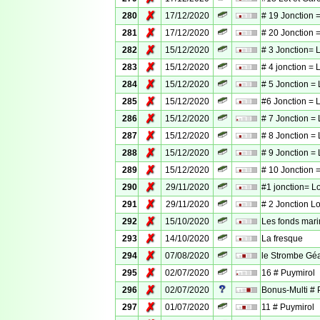
✗
280
17/12/2020
# 19 Jonction =
✗
281
17/12/2020
# 20 Jonction =
✗
282
15/12/2020
# 3 Jonction= 
✗
283
15/12/2020
# 4 jonction = 
✗
284
15/12/2020
# 5 Jonction =
✗
285
15/12/2020
#6 Jonction = 
✗
286
15/12/2020
# 7 Jonction = 
✗
287
15/12/2020
# 8 Jonction = 
✗
288
15/12/2020
# 9 Jonction = 
✗
289
15/12/2020
# 10 Jonction =
✗
290
29/11/2020
#1 jonction= Lo
✗
291
29/11/2020
# 2 Jonction Lo
✗
292
15/10/2020
Les fonds mari
✗
293
14/10/2020
La fresque
✗
294
07/08/2020
le Strombe Gé
✗
295
02/07/2020
16 # Puymirol
✗
296
02/07/2020
Bonus-Multi # 
✗
297
01/07/2020
11 # Puymirol