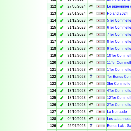
✓
112
27/05/2024
Le pigeonnier
✓
113
22/01/2024
Roland 2024
✓
114
31/12/2023
5Ter Commelle
✓
115
31/12/2023
6Ter Commelle
✓
116
31/12/2023
7Ter Commelle
✓
117
31/12/2023
8Ter Commelle
✓
118
31/12/2023
9Ter Commelle
✓
119
31/12/2023
10Ter Commell
✓
120
31/12/2023
11Ter Commell
✓
121
31/12/2023
1Ter Commelle
✓
122
31/12/2023
Ter Bonus Com
✓
123
18/12/2023
3ter Commelle
✓
124
18/12/2023
4Ter Commelle
✓
125
18/12/2023
12Ter Commell
✓
126
18/12/2023
2Ter Commelle
✓
127
16/10/2023
La Noiraude
✓
128
04/10/2023
Les cabannett
✓
129
25/07/2023
Bonus Lab : Sa