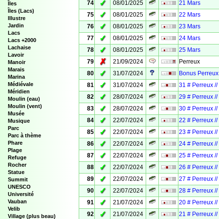
✓
74
08/01/2025
21 Mars
Îles
Îles (Lacs)
✓
75
08/01/2025
22 Mars
Illustre
✓
Jardin
76
08/01/2025
23 Mars
Lacs
✓
77
08/01/2025
24 Mars
Lacs +2000
Lachaise
✓
78
08/01/2025
25 Mars
Lavoir
✗
79
21/09/2024
Perreux
Manoir
Marais
✓
80
31/07/2024
Bonus Perreux 
Marina
✓
Médiévale
81
31/07/2024
31 # Perreux /
Méridien
✓
82
28/07/2024
29 # Perreux /
Moulin (eau)
Moulin (vent)
✓
83
28/07/2024
30 # Perreux /
Musée
✓
84
22/07/2024
22 # Perreux /
Musique
Parc
✓
85
22/07/2024
23 # Perreux /
Parc à thème
✓
Phare
86
22/07/2024
24 # Perreux /
Plage
✓
87
22/07/2024
25 # Perreux /
Refuge
Rocher
✓
88
22/07/2024
26 # Perreux /
Statue
✓
89
22/07/2024
27 # Perreux /
Summit
UNESCO
✓
90
22/07/2024
28 # Perreux /
Université
✓
Vauban
91
21/07/2024
20 # Perreux /
Velib
✓
92
21/07/2024
21 # Perreux /
Village (plus beau)