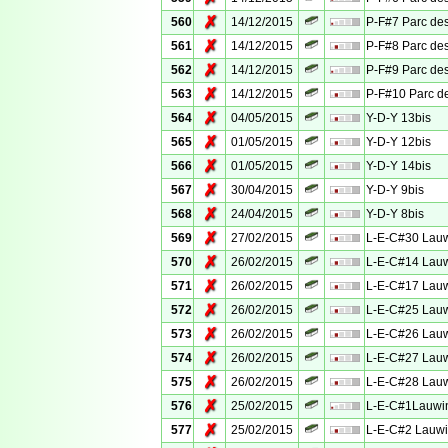
✗
560
14/12/2015
P-F#7 Parc des
✗
561
14/12/2015
P-F#8 Parc des
✗
562
14/12/2015
P-F#9 Parc des
✗
563
14/12/2015
P-F#10 Parc de
✗
564
04/05/2015
Y-D-Y 13bis
✗
565
01/05/2015
Y-D-Y 12bis
✗
566
01/05/2015
Y-D-Y 14bis
✗
567
30/04/2015
Y-D-Y 9bis
✗
568
24/04/2015
Y-D-Y 8bis
✗
569
27/02/2015
L-E-C#30 Lauw
✗
570
26/02/2015
L-E-C#14 Lauw
✗
571
26/02/2015
L-E-C#17 Lauw
✗
572
26/02/2015
L-E-C#25 Lauw
✗
573
26/02/2015
L-E-C#26 Lauw
✗
574
26/02/2015
L-E-C#27 Lauw
✗
575
26/02/2015
L-E-C#28 Lauw
✗
576
25/02/2015
L-E-C#1Lauwin
✗
577
25/02/2015
L-E-C#2 Lauwi