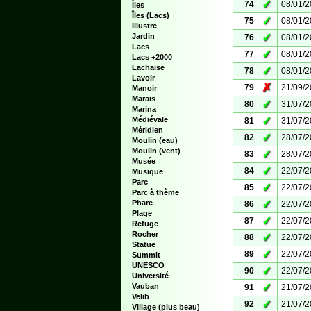
✓
74
08/01/
Îles
Îles (Lacs)
✓
75
08/01/
Illustre
✓
Jardin
76
08/01/
Lacs
✓
77
08/01/
Lacs +2000
Lachaise
✓
78
08/01/
Lavoir
✗
79
21/09/
Manoir
Marais
✓
80
31/07/
Marina
✓
Médiévale
81
31/07/
Méridien
✓
82
28/07/
Moulin (eau)
Moulin (vent)
✓
83
28/07/
Musée
✓
84
22/07/
Musique
Parc
✓
85
22/07/
Parc à thème
✓
Phare
86
22/07/
Plage
✓
87
22/07/
Refuge
Rocher
✓
88
22/07/
Statue
✓
89
22/07/
Summit
UNESCO
✓
90
22/07/
Université
✓
Vauban
91
21/07/
Velib
✓
92
21/07/
Village (plus beau)