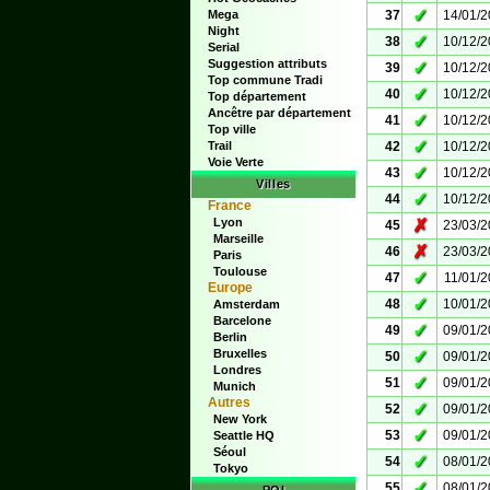
✓
Mega
37
14/01/
Night
✓
38
10/12/
Serial
Suggestion attributs
✓
39
10/12/
Top commune Tradi
✓
40
10/12/
Top département
Ancêtre par département
✓
41
10/12/
Top ville
✓
Trail
42
10/12/
Voie Verte
✓
43
10/12/
Villes
✓
44
10/12/
France
Lyon
✗
45
23/03/
Marseille
✗
46
23/03/
Paris
Toulouse
✓
47
11/01/
Europe
✓
48
10/01/
Amsterdam
Barcelone
✓
49
09/01/
Berlin
Bruxelles
✓
50
09/01/
Londres
✓
51
09/01/
Munich
Autres
✓
52
09/01/
New York
✓
53
09/01/
Seattle HQ
Séoul
✓
54
08/01/
Tokyo
✓
55
08/01/