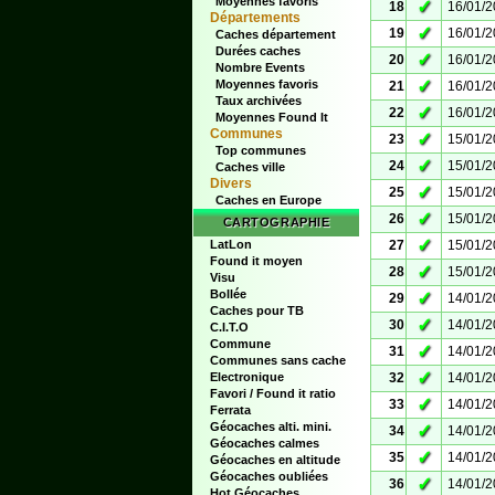
Moyennes favoris
✓
18
16/01/
Départements
✓
19
16/01/
Caches département
Durées caches
✓
20
16/01/
Nombre Events
✓
Moyennes favoris
21
16/01/
Taux archivées
✓
22
16/01/
Moyennes Found It
Communes
✓
23
15/01/
Top communes
✓
24
15/01/
Caches ville
Divers
✓
25
15/01/
Caches en Europe
✓
26
15/01/
CARTOGRAPHIE
✓
LatLon
27
15/01/
Found it moyen
✓
28
15/01/
Visu
Bollée
✓
29
14/01/
Caches pour TB
✓
30
14/01/
C.I.T.O
Commune
✓
31
14/01/
Communes sans cache
✓
Electronique
32
14/01/
Favori / Found it ratio
✓
33
14/01/
Ferrata
Géocaches alti. mini.
✓
34
14/01/
Géocaches calmes
✓
35
14/01/
Géocaches en altitude
Géocaches oubliées
✓
36
14/01/
Hot Géocaches