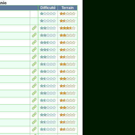
anic
Difficulté
Terrain