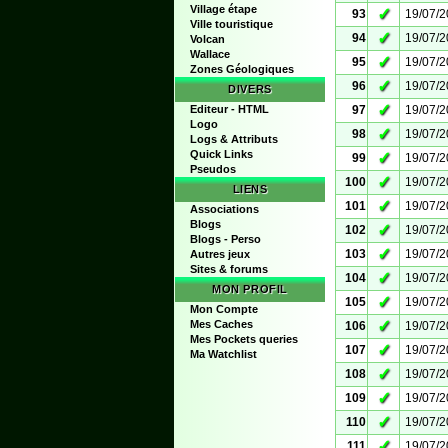
Village étape
✓
93
19/07/
Ville touristique
✓
94
19/07/
Volcan
Wallace
✓
95
19/07/
Zones Géologiques
✓
96
19/07/
DIVERS
✓
Editeur - HTML
97
19/07/
Logo
✓
98
19/07/
Logs & Attributs
Quick Links
✓
99
19/07/
Pseudos
✓
100
19/07/
LIENS
✓
101
19/07/
Associations
Blogs
✓
102
19/07/
Blogs - Perso
✓
103
19/07/
Autres jeux
Sites & forums
✓
104
19/07/
MON PROFIL
✓
105
19/07/
Mon Compte
✓
Mes Caches
106
19/07/
Mes Pockets queries
✓
107
19/07/
Ma Watchlist
✓
108
19/07/
✓
109
19/07/
✓
110
19/07/
✓
111
19/07/