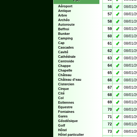
POI
✓
Aéroport
56
08/01/
Antique
✓
57
08/01/
Arbre
Archéo
✓
58
08/01/
Autoroute
✓
59
08/01/
Beffroi
Bunker
✓
60
08/01/
Camping
✓
Cap
61
08/01/
Cascades
✓
62
08/01/
Cavité
Cathédrale
✓
63
08/01/
Centroide
✓
64
08/01/
Chappe
Chapelle
✓
65
08/01/
Château
✓
Château d'eau
66
08/01/
Cistercien
✓
67
08/01/
Cirque
Cité
✓
68
08/01/
Col
✓
69
08/01/
Eoliennes
Equestre
✓
70
08/01/
Fontaines
✓
Gares
71
08/01/
Géodésique
✓
72
08/01/
Golf
Hôtel
✓
73
08/01/
Hôtel particulier