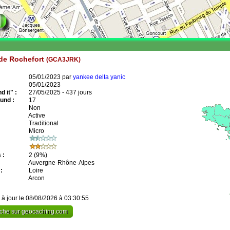
de Rochefort
(GCA3JRK)
05/01/2023 par
yankee delta yanic
05/01/2023
 it" :
27/05/2025 - 437 jours
und :
17
Non
Active
Traditional
Micro
 :
2
(9%)
Auvergne-Rhône-Alpes
:
Loire
Arcon
 à jour le 08/08/2026 à 03:30:55
cache sur geocaching.com