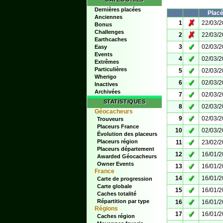
Dernières placées
Plac
Anciennes
✗
1
22/03/
Bonus
Challenges
✗
2
22/03/
Earthcaches
✓
3
02/03/
Easy
Events
✓
4
02/03/
Extrêmes
Particulières
✓
5
02/03/
Wherigo
✓
6
02/03/
Inactives
Archivées
✓
7
02/03/
STATISTIQUES
✓
8
02/03/
Géocacheurs
✓
9
02/03/
Trouveurs
Placeurs France
✓
10
02/03/
Évolution des placeurs
✓
Placeurs région
11
23/02/
Placeurs département
✓
12
16/01/
Awarded Géocacheurs
Owner Events
✓
13
16/01/
France
✓
14
16/01/
Carte de progression
Carte globale
✓
15
16/01/
Caches totalité
✓
Répartition par type
16
16/01/
Régions
✓
17
16/01/
Caches région