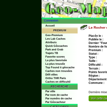
Connexion
Accueil
Le Rocher 
PREMIUM
Geo-Premium
Placée le :
Les Lab Caches
Publiée le :
Attributs
Dernier "Found
Quick Géocaches
Nombre de fo
Park and Grab
Premium :
Trajets TB
Statut :
Favorite scores
Type :
La plus favorisée
Taille :
La plus trouvée
Difficulté :
Top Found it géocache
Terrain :
Caches non trouvées
Points favoris
Défi villes
Région :
Ortho THR Paris
Département 
Caches en difficulté
Commune :
RECHERCHE
Par ville
Dernière mise
Par nom de cache
Voir cette 
Par numéro de cache
Par Géocacheur
CATÉGORIES