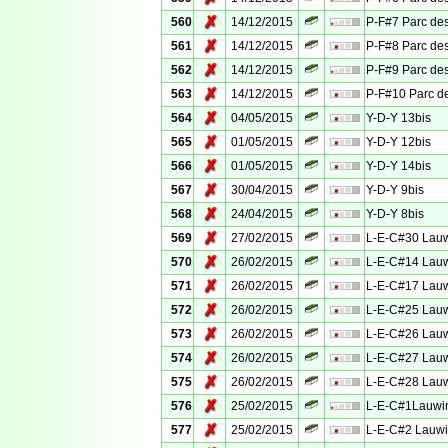
✗
560
14/12/2015
P-F#7 Parc des
✗
561
14/12/2015
P-F#8 Parc des
✗
562
14/12/2015
P-F#9 Parc des
✗
563
14/12/2015
P-F#10 Parc de
✗
564
04/05/2015
Y-D-Y 13bis
✗
565
01/05/2015
Y-D-Y 12bis
✗
566
01/05/2015
Y-D-Y 14bis
✗
567
30/04/2015
Y-D-Y 9bis
✗
568
24/04/2015
Y-D-Y 8bis
✗
569
27/02/2015
L-E-C#30 Lauw
✗
570
26/02/2015
L-E-C#14 Lauw
✗
571
26/02/2015
L-E-C#17 Lauw
✗
572
26/02/2015
L-E-C#25 Lauw
✗
573
26/02/2015
L-E-C#26 Lauw
✗
574
26/02/2015
L-E-C#27 Lauw
✗
575
26/02/2015
L-E-C#28 Lauw
✗
576
25/02/2015
L-E-C#1Lauwin
✗
577
25/02/2015
L-E-C#2 Lauwi