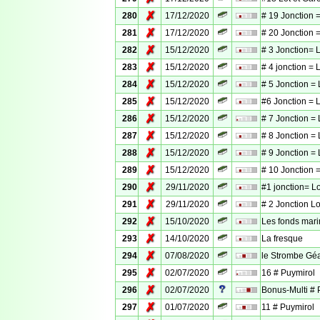
✗
280
17/12/2020
# 19 Jonction =
✗
281
17/12/2020
# 20 Jonction =
✗
282
15/12/2020
# 3 Jonction= 
✗
283
15/12/2020
# 4 jonction = 
✗
284
15/12/2020
# 5 Jonction =
✗
285
15/12/2020
#6 Jonction = 
✗
286
15/12/2020
# 7 Jonction = 
✗
287
15/12/2020
# 8 Jonction = 
✗
288
15/12/2020
# 9 Jonction = 
✗
289
15/12/2020
# 10 Jonction =
✗
290
29/11/2020
#1 jonction= Lo
✗
291
29/11/2020
# 2 Jonction Lo
✗
292
15/10/2020
Les fonds mari
✗
293
14/10/2020
La fresque
✗
294
07/08/2020
le Strombe Gé
✗
295
02/07/2020
16 # Puymirol
✗
296
02/07/2020
Bonus-Multi # 
✗
297
01/07/2020
11 # Puymirol