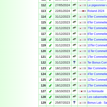
✓
112
27/05/2024
Le pigeonnier
✓
113
22/01/2024
Roland 2024
✓
114
31/12/2023
5Ter Commelle
✓
115
31/12/2023
6Ter Commelle
✓
116
31/12/2023
7Ter Commelle
✓
117
31/12/2023
8Ter Commelle
✓
118
31/12/2023
9Ter Commelle
✓
119
31/12/2023
10Ter Commell
✓
120
31/12/2023
11Ter Commell
✓
121
31/12/2023
1Ter Commelle
✓
122
31/12/2023
Ter Bonus Com
✓
123
18/12/2023
3ter Commelle
✓
124
18/12/2023
4Ter Commelle
✓
125
18/12/2023
12Ter Commell
✓
126
18/12/2023
2Ter Commelle
✓
127
16/10/2023
La Noiraude
✓
128
04/10/2023
Les cabannett
✓
129
25/07/2023
Bonus Lab : Sa