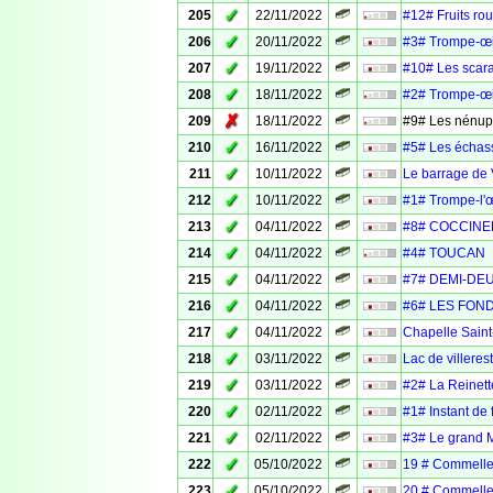
✓
205
22/11/2022
#12# Fruits ro
✓
206
20/11/2022
#3# Trompe-œi
✓
207
19/11/2022
#10# Les scar
✓
208
18/11/2022
#2# Trompe-œi
✗
209
18/11/2022
#9# Les nénup
✓
210
16/11/2022
#5# Les échas
✓
211
10/11/2022
Le barrage de V
✓
212
10/11/2022
#1# Trompe-l'œ
✓
213
04/11/2022
#8# COCCINE
✓
214
04/11/2022
#4# TOUCAN
✓
215
04/11/2022
#7# DEMI-DEU
✓
216
04/11/2022
#6# LES FON
✓
217
04/11/2022
Chapelle Saint
✓
218
03/11/2022
Lac de villerest
✓
219
03/11/2022
#2# La Reinett
✓
220
02/11/2022
#1# Instant de 
✓
221
02/11/2022
#3# Le grand 
✓
222
05/10/2022
19 # Commelle
✓
223
05/10/2022
20 # Commelle