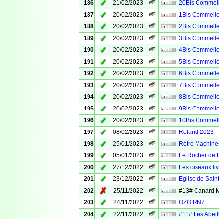
✓
186
21/02/2023
20Bis Commell
✓
187
20/02/2023
1Bis Commelle
✓
188
20/02/2023
2Bis Commelle
✓
189
20/02/2023
3Bis Commelle
✓
190
20/02/2023
4Bis Commelle
✓
191
20/02/2023
5Bis Commelle
✓
192
20/02/2023
6Bis Commelle
✓
193
20/02/2023
7Bis Commelle
✓
194
20/02/2023
8Bis Commelle
✓
195
20/02/2023
9Bis Commelle
✓
196
20/02/2023
10Bis Commell
✓
197
08/02/2023
Roland 2023
✓
198
25/01/2023
Rétro Machine
✓
199
05/01/2023
Le Rocher de 
✓
200
27/12/2022
Les oiseaux liv
✓
201
23/12/2022
Eglise de Sain
✗
202
25/11/2022
#13# Canard 
✓
203
24/11/2022
OZO RN7
✓
204
22/11/2022
#11# Les Abeil