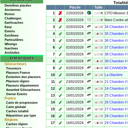
Totalit
Dernières placées
Placée
Taille
Anciennes
✗
1
22/03/2026
CITO Mission 
Bonus
Challenges
✗
2
22/03/2026
Mars Contre-at
Earthcaches
✓
3
02/03/2026
34 Chandon //
Easy
Events
✓
4
02/03/2026
35 Chandon //
Extrêmes
Particulières
✓
5
02/03/2026
36 Chandon //
Wherigo
✓
6
02/03/2026
37 Chandon //
Inactives
Archivées
✓
7
02/03/2026
38 Chandon //
STATISTIQUES
✓
8
02/03/2026
39 Chandon //
Géocacheurs
✓
9
02/03/2026
40 CHANDON 
Trouveurs
Placeurs France
✓
10
02/03/2026
La Glacière
Évolution des placeurs
✓
Placeurs région
11
23/02/2026
21 Chandon //
Placeurs département
✓
12
16/01/2026
24 Chandon //
Awarded Géocacheurs
Owner Events
✓
13
16/01/2026
25 Chandon //
France
✓
14
16/01/2026
26 Chandon //
Carte de progression
Carte globale
✓
15
16/01/2026
27 Chandon //
Caches totalité
✓
Répartition par type
16
16/01/2026
28 Chandon //
Régions
✓
17
16/01/2026
29 Chandon //
Caches région