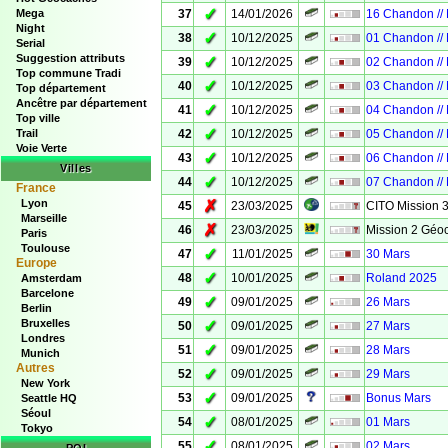
✓
Mega
37
14/01/2026
16 Chandon //
Night
✓
38
10/12/2025
01 Chandon //
Serial
Suggestion attributs
✓
39
10/12/2025
02 Chandon //
Top commune Tradi
✓
40
10/12/2025
03 Chandon //
Top département
Ancêtre par département
✓
41
10/12/2025
04 Chandon //
Top ville
✓
Trail
42
10/12/2025
05 Chandon //
Voie Verte
✓
43
10/12/2025
06 Chandon //
Villes
✓
44
10/12/2025
07 Chandon //
France
Lyon
✗
45
23/03/2025
CITO Mission 
Marseille
✗
46
23/03/2025
Mission 2 Géo
Paris
Toulouse
✓
47
11/01/2025
30 Mars
Europe
✓
48
10/01/2025
Roland 2025
Amsterdam
Barcelone
✓
49
09/01/2025
26 Mars
Berlin
Bruxelles
✓
50
09/01/2025
27 Mars
Londres
✓
51
09/01/2025
28 Mars
Munich
Autres
✓
52
09/01/2025
29 Mars
New York
✓
53
09/01/2025
Bonus Mars
Seattle HQ
Séoul
✓
54
08/01/2025
01 Mars
Tokyo
✓
55
08/01/2025
02 Mars