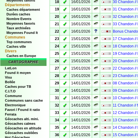
Moyennes favoris
✓
18
16/01/2026
30 Chandon //
Départements
✓
19
16/01/2026
31 Chandon //
Caches département
Durées caches
✓
20
16/01/2026
32 Chandon //
Nombre Events
✓
Moyennes favoris
21
16/01/2026
33 Chandon //
Taux archivées
✓
22
16/01/2026
Bonus Chandon
Moyennes Found It
Communes
✓
23
15/01/2026
17 Chandon //
Top communes
✓
24
15/01/2026
18 Chandon //
Caches ville
Divers
✓
25
15/01/2026
19 Chandon //
Caches en Europe
✓
26
15/01/2026
20 Chandon //
CARTOGRAPHIE
✓
LatLon
27
15/01/2026
22 Chandon //
Found it moyen
✓
28
15/01/2026
23 Chandon //
Visu
Bollée
✓
29
14/01/2026
08 Chandon //
Caches pour TB
✓
30
14/01/2026
09 Chandon //
C.I.T.O
Commune
✓
31
14/01/2026
10 Chandon //
Communes sans cache
✓
Electronique
32
14/01/2026
11 Chandon //
Favori / Found it ratio
✓
33
14/01/2026
12 Chandon //
Ferrata
Géocaches alti. mini.
✓
34
14/01/2026
13 Chandon //
Géocaches calmes
✓
35
14/01/2026
14 Chandon //
Géocaches en altitude
Géocaches oubliées
✓
36
14/01/2026
15 Chandon //
Hot Géocaches