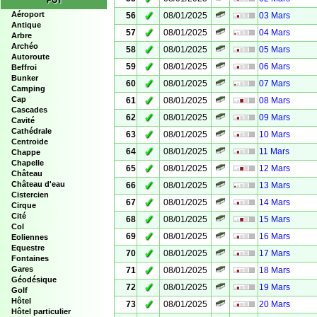
POI
✓
Aéroport
56
08/01/2025
03 Mars
Antique
✓
57
08/01/2025
04 Mars
Arbre
Archéo
✓
58
08/01/2025
05 Mars
Autoroute
✓
59
08/01/2025
06 Mars
Beffroi
Bunker
✓
60
08/01/2025
07 Mars
Camping
✓
Cap
61
08/01/2025
08 Mars
Cascades
✓
62
08/01/2025
09 Mars
Cavité
Cathédrale
✓
63
08/01/2025
10 Mars
Centroide
✓
64
08/01/2025
11 Mars
Chappe
Chapelle
✓
65
08/01/2025
12 Mars
Château
✓
Château d'eau
66
08/01/2025
13 Mars
Cistercien
✓
67
08/01/2025
14 Mars
Cirque
Cité
✓
68
08/01/2025
15 Mars
Col
✓
69
08/01/2025
16 Mars
Eoliennes
Equestre
✓
70
08/01/2025
17 Mars
Fontaines
✓
Gares
71
08/01/2025
18 Mars
Géodésique
✓
72
08/01/2025
19 Mars
Golf
Hôtel
✓
73
08/01/2025
20 Mars
Hôtel particulier