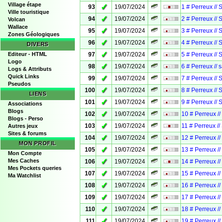
Village étape
✓
93
19/07/2024
1 # Perreux // 
Ville touristique
✓
94
19/07/2024
2 # Perreux // 
Volcan
Wallace
✓
95
19/07/2024
3 # Perreux // 
Zones Géologiques
✓
96
19/07/2024
4 # Perreux // 
DIVERS
✓
Editeur - HTML
97
19/07/2024
5 # Perreux // 
Logo
✓
98
19/07/2024
6 # Perreux // 
Logs & Attributs
Quick Links
✓
99
19/07/2024
7 # Perreux // 
Pseudos
✓
100
19/07/2024
8 # Perreux // 
LIENS
✓
101
19/07/2024
9 # Perreux // 
Associations
Blogs
✓
102
19/07/2024
10 # Perreux /
Blogs - Perso
✓
103
19/07/2024
11 # Perreux //
Autres jeux
Sites & forums
✓
104
19/07/2024
12 # Perreux /
MON PROFIL
✓
105
19/07/2024
13 # Perreux /
Mon Compte
✓
Mes Caches
106
19/07/2024
14 # Perreux /
Mes Pockets queries
✓
107
19/07/2024
15 # Perreux /
Ma Watchlist
✓
108
19/07/2024
16 # Perreux /
✓
109
19/07/2024
17 # Perreux /
✓
110
19/07/2024
18 # Perreux /
✓
111
19/07/2024
19 # Perreux /