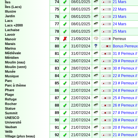
✓
74
08/01/2025
21 Mars
Îles
Îles (Lacs)
✓
75
08/01/2025
22 Mars
Illustre
✓
Jardin
76
08/01/2025
23 Mars
Lacs
✓
77
08/01/2025
24 Mars
Lacs +2000
Lachaise
✓
78
08/01/2025
25 Mars
Lavoir
✗
79
21/09/2024
Perreux
Manoir
Marais
✓
80
31/07/2024
Bonus Perreux 
Marina
✓
Médiévale
81
31/07/2024
31 # Perreux /
Méridien
✓
82
28/07/2024
29 # Perreux /
Moulin (eau)
Moulin (vent)
✓
83
28/07/2024
30 # Perreux /
Musée
✓
84
22/07/2024
22 # Perreux /
Musique
Parc
✓
85
22/07/2024
23 # Perreux /
Parc à thème
✓
Phare
86
22/07/2024
24 # Perreux /
Plage
✓
87
22/07/2024
25 # Perreux /
Refuge
Rocher
✓
88
22/07/2024
26 # Perreux /
Statue
✓
89
22/07/2024
27 # Perreux /
Summit
UNESCO
✓
90
22/07/2024
28 # Perreux /
Université
✓
Vauban
91
21/07/2024
20 # Perreux /
Velib
✓
92
21/07/2024
21 # Perreux /
Village (plus beau)