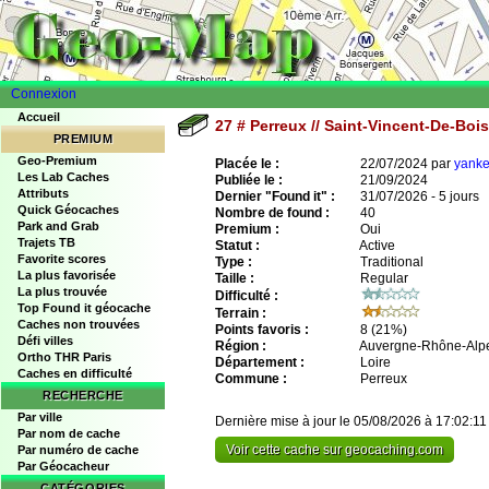
Connexion
Accueil
27 # Perreux // Saint-Vincent-De-Boi
PREMIUM
Geo-Premium
Placée le :
22/07/2024 par
yanke
Les Lab Caches
Publiée le :
21/09/2024
Attributs
Dernier "Found it" :
31/07/2026 - 5 jours
Quick Géocaches
Nombre de found :
40
Park and Grab
Premium :
Oui
Trajets TB
Statut :
Active
Favorite scores
Type :
Traditional
La plus favorisée
Taille :
Regular
La plus trouvée
Difficulté :
Top Found it géocache
Terrain :
Caches non trouvées
Points favoris :
8
(21%)
Défi villes
Région :
Auvergne-Rhône-Alp
Ortho THR Paris
Département :
Loire
Caches en difficulté
Commune :
Perreux
RECHERCHE
Par ville
Dernière mise à jour le 05/08/2026 à 17:02:11
Par nom de cache
Voir cette cache sur geocaching.com
Par numéro de cache
Par Géocacheur
CATÉGORIES