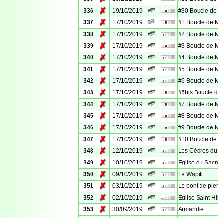
✗
336
19/10/2019
#30 Boucle d
✗
337
17/10/2019
#1 Boucle de
✗
338
17/10/2019
#2 Boucle de
✗
339
17/10/2019
#3 Boucle de
✗
340
17/10/2019
#4 Boucle de
✗
341
17/10/2019
#5 Boucle de
✗
342
17/10/2019
#6 Boucle de
✗
343
17/10/2019
#6bis Boucle
✗
344
17/10/2019
#7 Boucle de
✗
345
17/10/2019
#8 Boucle de
✗
346
17/10/2019
#9 Boucle de
✗
347
17/10/2019
#10 Boucle d
✗
348
12/10/2019
Les Cèdres du
✗
349
10/10/2019
Eglise du Sac
✗
350
09/10/2019
Le Wapiti
✗
351
03/10/2019
Le pont de pie
✗
352
02/10/2019
Eglise Saint Hi
✗
353
30/09/2019
Armandie