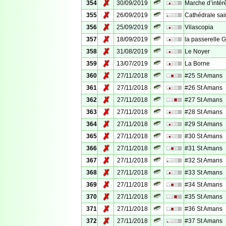
✗
354
30/09/2019
Marche d’intérê
✗
355
26/09/2019
Cathédrale sai
✗
356
25/09/2019
Vilascopia
✗
357
18/09/2019
la passerelle 
✗
358
31/08/2019
Le Noyer
✗
359
13/07/2019
La Borne
✗
360
27/11/2018
#25 St Amans
✗
361
27/11/2018
#26 St Amans
✗
362
27/11/2018
#27 St Amans
✗
363
27/11/2018
#28 St Amans
✗
364
27/11/2018
#29 St Amans
✗
365
27/11/2018
#30 St Amans
✗
366
27/11/2018
#31 St Amans
✗
367
27/11/2018
#32 St Amans
✗
368
27/11/2018
#33 St Amans
✗
369
27/11/2018
#34 St Amans
✗
370
27/11/2018
#35 St Amans
✗
371
27/11/2018
#36 St Amans
✗
372
27/11/2018
#37 St Amans