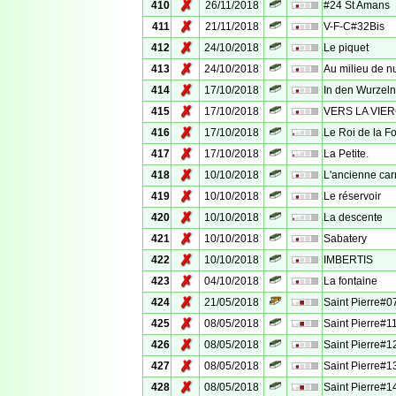
✗
410
26/11/2018
#24 St Amans
✗
411
21/11/2018
V-F-C#32Bis
✗
412
24/10/2018
Le piquet
✗
413
24/10/2018
Au milieu de nu
✗
414
17/10/2018
In den Wurzel
✗
415
17/10/2018
VERS LA VIE
✗
416
17/10/2018
Le Roi de la Fo
✗
417
17/10/2018
La Petite.
✗
418
10/10/2018
L'ancienne car
✗
419
10/10/2018
Le réservoir
✗
420
10/10/2018
La descente
✗
421
10/10/2018
Sabatery
✗
422
10/10/2018
IMBERTIS
✗
423
04/10/2018
La fontaine
✗
424
21/05/2018
Saint Pierre#0
✗
425
08/05/2018
Saint Pierre#1
✗
426
08/05/2018
Saint Pierre#1
✗
427
08/05/2018
Saint Pierre#1
✗
428
08/05/2018
Saint Pierre#1