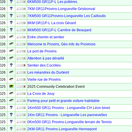
2026
6KM500 GR11P-L Les potières
2026
7KM GR11Provins-Longueville Grisbonval
2026
7KM500 GR11Provins-Longueville Les Cailloutis
2026
8KM GR11P-L La croix Gérard
2026
8KM500 GR11P-L Carrière de Beaujard
2026
Entre chemin et sentier
2026
Welcome to Provins, Géo info du Provinois
2026
Le port de Provins
2026
Attention à pas déraillé
2026
Sentier des Cocrilles
2026
Les méandres du Durteint
2026
Vielle rue de Provins
2025
2025 Community Celebration Event
2025
La Croix de Jouy
2025
Parking pour petit et grande voiture habitable
2025
1Km500 GR11 Provins - Longueville CH Léon binet
2025
1Km GR11 Provins - Longueville Les pannevelles
2025
0Km500 GR11 Provins-Longueville terrain de Tennis
2025
2KM GR11 Provins-Longueville Hennepont