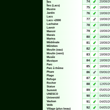
✓
74
20/08/
Îles
Îles (Lacs)
✓
75
18/08/
Illustre
✓
Jardin
76
18/08/
Lacs
✓
77
18/08/
Lacs +2000
Lachaise
✓
78
18/08/
Lavoir
✓
79
18/08/
Manoir
Marais
✓
80
18/08/
Marina
✓
Médiévale
81
18/08/
Méridien
✓
82
18/08/
Moulin (eau)
Moulin (vent)
✓
83
18/08/
Musée
✓
84
18/08/
Musique
Parc
✓
85
18/08/
Parc à thème
✓
Phare
86
09/06/
Plage
✓
87
12/05/
Refuge
Rocher
✓
88
12/05/
Statue
✓
89
05/05/
Summit
UNESCO
✓
90
04/05/
Université
✓
Vauban
91
04/05/
Velib
✓
92
04/05/
Village (plus beau)