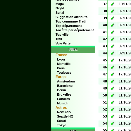
✓
Mega
37
10/11/
Night
✓
38
07/11/
Serial
Suggestion attributs
✓
39
07/11/
Top commune Tradi
✓
40
07/11/
Top département
Ancêtre par département
✓
41
07/11/
Top ville
✓
Trail
42
07/11/
Voie Verte
✓
43
07/11/
Villes
✓
44
02/11/
France
Lyon
✓
45
17/10/
Marseille
✓
46
17/10/
Paris
Toulouse
✓
47
17/10/
Europe
✓
48
11/10/
Amsterdam
Barcelone
✓
49
11/10/
Berlin
Bruxelles
✓
50
11/10/
Londres
✓
51
11/10/
Munich
Autres
✓
52
11/10/
New York
✓
53
11/10/
Seattle HQ
Séoul
✓
54
11/10/
Tokyo
✓
55
02/10/