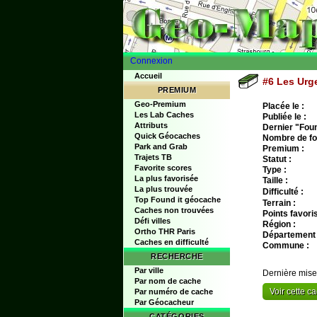
Connexion
Accueil
#6 Les Urg
PREMIUM
Geo-Premium
Placée le :
Les Lab Caches
Publiée le :
Attributs
Dernier "Found
Quick Géocaches
Nombre de fo
Park and Grab
Premium :
Trajets TB
Statut :
Favorite scores
Type :
La plus favorisée
Taille :
La plus trouvée
Difficulté :
Top Found it géocache
Terrain :
Caches non trouvées
Points favoris
Défi villes
Région :
Ortho THR Paris
Département 
Caches en difficulté
Commune :
RECHERCHE
Par ville
Dernière mise
Par nom de cache
Voir cette 
Par numéro de cache
Par Géocacheur
CATÉGORIES