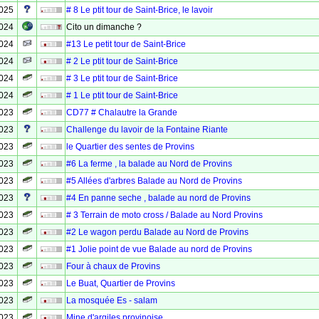
2025
# 8 Le ptit tour de Saint-Brice, le lavoir
2024
Cito un dimanche ?
2024
#13 Le petit tour de Saint-Brice
2024
# 2 Le ptit tour de Saint-Brice
2024
# 3 Le ptit tour de Saint-Brice
2024
# 1 Le ptit tour de Saint-Brice
2023
CD77 # Chalautre la Grande
2023
Challenge du lavoir de la Fontaine Riante
2023
le Quartier des sentes de Provins
2023
#6 La ferme , la balade au Nord de Provins
2023
#5 Allées d'arbres Balade au Nord de Provins
2023
#4 En panne seche , balade au nord de Provins
2023
# 3 Terrain de moto cross / Balade au Nord Provins
2023
#2 Le wagon perdu Balade au Nord de Provins
2023
#1 Jolie point de vue Balade au nord de Provins
2023
Four à chaux de Provins
2023
Le Buat, Quartier de Provins
2023
La mosquée Es - salam
2023
Mine d'argiles provinoise