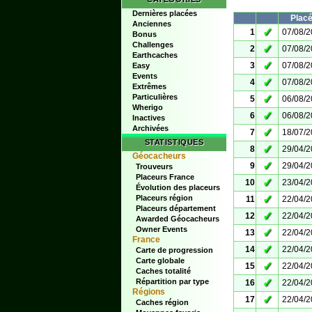
Dernières placées
Plac
Anciennes
✓
1
07/08/
Bonus
Challenges
✓
2
07/08/
Earthcaches
✓
3
07/08/
Easy
Events
✓
4
07/08/
Extrêmes
Particulières
✓
5
06/08/
Wherigo
✓
6
06/08/
Inactives
Archivées
✓
7
18/07/
STATISTIQUES
✓
8
29/04/
Géocacheurs
✓
9
29/04/
Trouveurs
Placeurs France
✓
10
23/04/
Évolution des placeurs
✓
Placeurs région
11
22/04/
Placeurs département
✓
12
22/04/
Awarded Géocacheurs
Owner Events
✓
13
22/04/
France
✓
14
22/04/
Carte de progression
Carte globale
✓
15
22/04/
Caches totalité
✓
Répartition par type
16
22/04/
Régions
✓
17
22/04/
Caches région