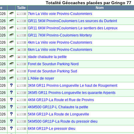
Totalité Géocaches placées par Gringo 77
ée
Taille
Nom
2026
7km La Vélo voie Provins-Coulommiers
2026
GR11 5KM ProvinsCoulomiers Les sources du Durteint
2026
GR11 6KM ProvinsCoulomiers Le sentiers des Lepreux
2026
GR11 7KM Provins-Coulomiers Mortery
2026
4km La Vélo voie Provins-Coulommiers
2026
6km La Vélo voie Provins-Coulommiers
2026
stade chalautre la petite
2026
Foret de Sourdun Parking Nord
2026
Foret de Sourdun Parking Sud
2026
L'Allée de noyer
2026
3KM GR11 Provins-Longueville Le haut de Rougement
2026
3KM5 GR11 Provins-Longueville les quarante Arpents
2026
4KM GR11P-La Route et Rue de Provins
2026
4KM500 GR11P-L Chalautre la petite
2026
5KM GR11P-La Route de Longueville
2026
5KM500 GR11P-La Route du pressoir dieu
2026
6KM GR11P-Le pressoir dieu