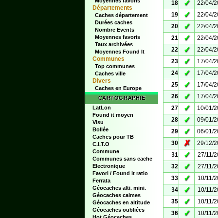
Moyennes favoris
✓
18
22/04/
Départements
✓
19
22/04/
Caches département
Durées caches
✓
20
22/04/
Nombre Events
✓
Moyennes favoris
21
22/04/
Taux archivées
✓
22
22/04/
Moyennes Found It
Communes
✓
23
17/04/
Top communes
✓
24
17/04/
Caches ville
Divers
✓
25
17/04/
Caches en Europe
✓
26
17/04/
CARTOGRAPHIE
✓
LatLon
27
10/01/
Found it moyen
✓
28
09/01/
Visu
Bollée
✓
29
06/01/
Caches pour TB
✗
30
29/12/
C.I.T.O
Commune
✓
31
27/11/
Communes sans cache
✓
Electronique
32
27/11/
Favori / Found it ratio
✓
33
10/11/
Ferrata
Géocaches alti. mini.
✓
34
10/11/
Géocaches calmes
✓
35
10/11/
Géocaches en altitude
Géocaches oubliées
✓
36
10/11/
Hot Géocaches