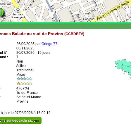
ences Balade au sud de Provins
(GCBDBFV)
26/09/2025 par
Gringo 77
08/11/2025
 it" :
20/07/2026 - 19 jours
und :
7
Non
Active
Traditional
Micro
 :
4
(67%)
Île-de-France
:
Seine-et-Marne
Provins
 à jour le 07/08/2026 à 16:02:13
cache sur geocaching.com