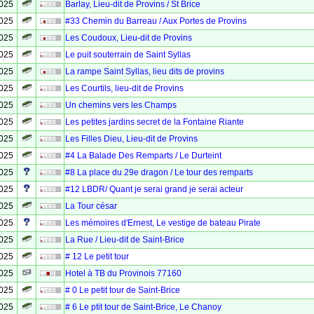
2025
Barlay, Lieu-dit de Provins / St Brice
2025
#33 Chemin du Barreau / Aux Portes de Provins
2025
Les Coudoux, Lieu-dit de Provins
2025
Le puit souterrain de Saint Syllas
2025
La rampe Saint Syllas, lieu dits de provins
2025
Les Courtils, lieu-dit de Provins
2025
Un chemins vers les Champs
2025
Les petites jardins secret de la Fontaine Riante
2025
Les Filles Dieu, Lieu-dit de Provins
2025
#4 La Balade Des Remparts / Le Durteint
2025
#8 La place du 29e dragon / Le tour des remparts
2025
#12 LBDR/ Quant je serai grand je serai acteur
2025
La Tour césar
2025
Les mémoires d'Ernest, Le vestige de bateau Pirate
2025
La Rue / Lieu-dit de Saint-Brice
2025
# 12 Le petit tour
2025
Hotel à TB du Provinois 77160
2025
# 0 Le petit tour de Saint-Brice
2025
# 6 Le ptit tour de Saint-Brice, Le Chanoy