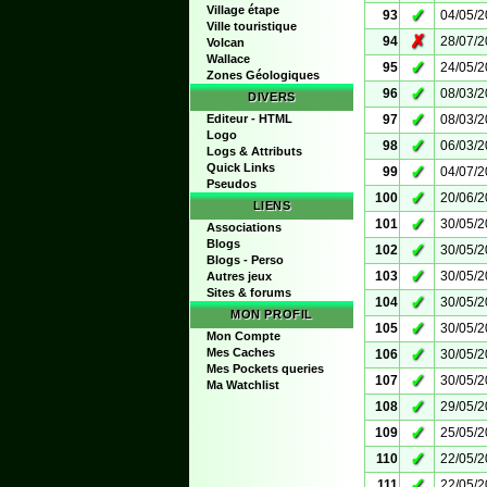
Village étape
✓
93
04/05/
Ville touristique
✗
94
28/07/
Volcan
Wallace
✓
95
24/05/
Zones Géologiques
✓
96
08/03/
DIVERS
✓
Editeur - HTML
97
08/03/
Logo
✓
98
06/03/
Logs & Attributs
Quick Links
✓
99
04/07/
Pseudos
✓
100
20/06/
LIENS
✓
101
30/05/
Associations
Blogs
✓
102
30/05/
Blogs - Perso
✓
103
30/05/
Autres jeux
Sites & forums
✓
104
30/05/
MON PROFIL
✓
105
30/05/
Mon Compte
✓
Mes Caches
106
30/05/
Mes Pockets queries
✓
107
30/05/
Ma Watchlist
✓
108
29/05/
✓
109
25/05/
✓
110
22/05/
✓
111
22/05/