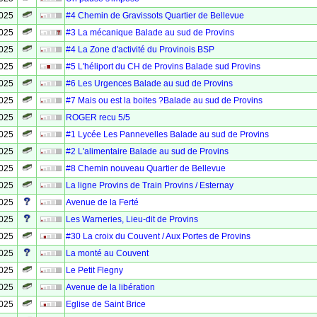
2025
#4 Chemin de Gravissots Quartier de Bellevue
2025
#3 La mécanique Balade au sud de Provins
2025
#4 La Zone d'activité du Provinois BSP
2025
#5 L'héliport du CH de Provins Balade sud Provins
2025
#6 Les Urgences Balade au sud de Provins
2025
#7 Mais ou est la boites ?Balade au sud de Provins
2025
ROGER recu 5/5
2025
#1 Lycée Les Pannevelles Balade au sud de Provins
2025
#2 L'alimentaire Balade au sud de Provins
2025
#8 Chemin nouveau Quartier de Bellevue
2025
La ligne Provins de Train Provins / Esternay
2025
Avenue de la Ferté
2025
Les Warneries, Lieu-dit de Provins
2025
#30 La croix du Couvent / Aux Portes de Provins
2025
La monté au Couvent
2025
Le Petit Flegny
2025
Avenue de la libération
2025
Eglise de Saint Brice