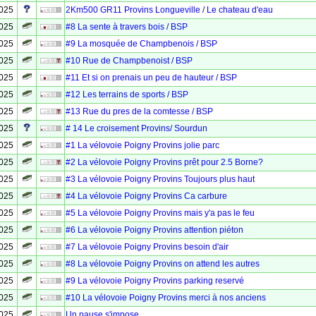
2025
2Km500 GR11 Provins Longueville / Le chateau d'eau
2025
#8 La sente à travers bois / BSP
2025
#9 La mosquée de Champbenois / BSP
2025
#10 Rue de Champbenoist / BSP
2025
#11 Et si on prenais un peu de hauteur / BSP
2025
#12 Les terrains de sports / BSP
2025
#13 Rue du pres de la comtesse / BSP
2025
# 14 Le croisement Provins/ Sourdun
2025
#1 La vélovoie Poigny Provins jolie parc
2025
#2 La vélovoie Poigny Provins prêt pour 2.5 Borne?
2025
#3 La vélovoie Poigny Provins Toujours plus haut
2025
#4 La vélovoie Poigny Provins Ca carbure
2025
#5 La vélovoie Poigny Provins mais y'a pas le feu
2025
#6 La vélovoie Poigny Provins attention piéton
2025
#7 La vélovoie Poigny Provins besoin d'air
2025
#8 La vélovoie Poigny Provins on attend les autres
2025
#9 La vélovoie Poigny Provins parking reservé
2025
#10 La vélovoie Poigny Provins merci à nos anciens
2025
Un pause s'impose