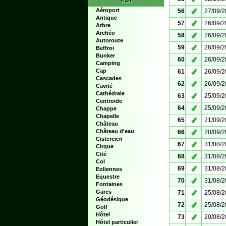
POI
✓
Aéroport
56
27/09/
Antique
✓
57
26/09/
Arbre
Archéo
✓
58
26/09/
Autoroute
✓
59
26/09/
Beffroi
Bunker
✓
60
26/09/
Camping
✓
Cap
61
26/09/
Cascades
✓
62
26/09/
Cavité
Cathédrale
✓
63
25/09/
Centroide
✓
64
25/09/
Chappe
Chapelle
✓
65
21/09/
Château
✓
Château d'eau
66
20/09/
Cistercien
✓
67
31/08/
Cirque
Cité
✓
68
31/08/
Col
✓
69
31/08/
Eoliennes
Equestre
✓
70
31/08/
Fontaines
✓
Gares
71
25/08/
Géodésique
✓
72
25/08/
Golf
Hôtel
✓
73
20/08/
Hôtel particulier