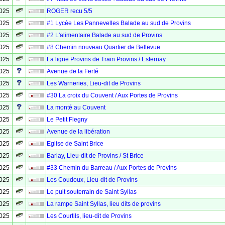
2025
ROGER recu 5/5
2025
#1 Lycée Les Pannevelles Balade au sud de Provins
2025
#2 L'alimentaire Balade au sud de Provins
2025
#8 Chemin nouveau Quartier de Bellevue
2025
La ligne Provins de Train Provins / Esternay
2025
Avenue de la Ferté
2025
Les Warneries, Lieu-dit de Provins
2025
#30 La croix du Couvent / Aux Portes de Provins
2025
La monté au Couvent
2025
Le Petit Flegny
2025
Avenue de la libération
2025
Eglise de Saint Brice
2025
Barlay, Lieu-dit de Provins / St Brice
2025
#33 Chemin du Barreau / Aux Portes de Provins
2025
Les Coudoux, Lieu-dit de Provins
2025
Le puit souterrain de Saint Syllas
2025
La rampe Saint Syllas, lieu dits de provins
2025
Les Courtils, lieu-dit de Provins