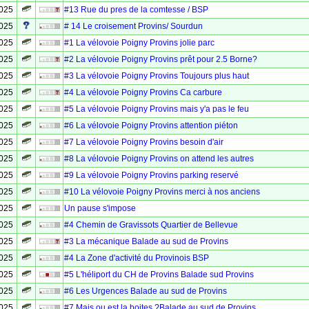
2025
#13 Rue du pres de la comtesse / BSP
2025
# 14 Le croisement Provins/ Sourdun
2025
#1 La vélovoie Poigny Provins jolie parc
2025
#2 La vélovoie Poigny Provins prêt pour 2.5 Borne?
2025
#3 La vélovoie Poigny Provins Toujours plus haut
2025
#4 La vélovoie Poigny Provins Ca carbure
2025
#5 La vélovoie Poigny Provins mais y'a pas le feu
2025
#6 La vélovoie Poigny Provins attention piéton
2025
#7 La vélovoie Poigny Provins besoin d'air
2025
#8 La vélovoie Poigny Provins on attend les autres
2025
#9 La vélovoie Poigny Provins parking reservé
2025
#10 La vélovoie Poigny Provins merci à nos anciens
2025
Un pause s'impose
2025
#4 Chemin de Gravissots Quartier de Bellevue
2025
#3 La mécanique Balade au sud de Provins
2025
#4 La Zone d'activité du Provinois BSP
2025
#5 L'héliport du CH de Provins Balade sud Provins
2025
#6 Les Urgences Balade au sud de Provins
2025
#7 Mais ou est la boites ?Balade au sud de Provins