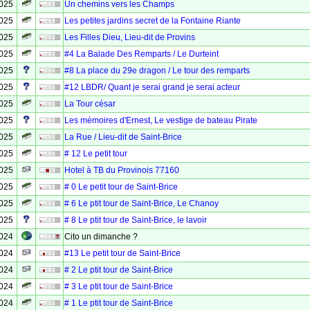
2025
Un chemins vers les Champs
2025
Les petites jardins secret de la Fontaine Riante
2025
Les Filles Dieu, Lieu-dit de Provins
2025
#4 La Balade Des Remparts / Le Durteint
2025
#8 La place du 29e dragon / Le tour des remparts
2025
#12 LBDR/ Quant je serai grand je serai acteur
2025
La Tour césar
2025
Les mémoires d'Ernest, Le vestige de bateau Pirate
2025
La Rue / Lieu-dit de Saint-Brice
2025
# 12 Le petit tour
2025
Hotel à TB du Provinois 77160
2025
# 0 Le petit tour de Saint-Brice
2025
# 6 Le ptit tour de Saint-Brice, Le Chanoy
2025
# 8 Le ptit tour de Saint-Brice, le lavoir
2024
Cito un dimanche ?
2024
#13 Le petit tour de Saint-Brice
2024
# 2 Le ptit tour de Saint-Brice
2024
# 3 Le ptit tour de Saint-Brice
2024
# 1 Le ptit tour de Saint-Brice