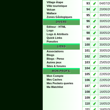
Village étape
✓
93
04/07/
Ville touristique
✓
94
20/06/
Volcan
Wallace
✓
95
30/05/
Zones Géologiques
✓
96
30/05/
DIVERS
✓
Editeur - HTML
97
30/05/
Logo
✓
98
30/05/
Logs & Attributs
Quick Links
✓
99
30/05/
Pseudos
✓
100
30/05/
LIENS
✓
101
30/05/
Associations
Blogs
✓
102
29/05/
Blogs - Perso
✓
103
25/05/
Autres jeux
Sites & forums
✓
104
22/05/
MON PROFIL
✓
105
22/05/
Mon Compte
✓
Mes Caches
106
22/05/
Mes Pockets queries
✓
107
16/05/
Ma Watchlist
✓
108
16/05/
✓
109
16/05/
✓
110
16/05/
✓
111
16/05/