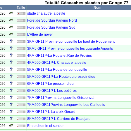
Totalité Géocaches placées par Gringo 77
ée
Taille
Nom
2026
stade chalautre la petite
2026
Foret de Sourdun Parking Nord
2026
Foret de Sourdun Parking Sud
2026
L'Allée de noyer
2026
3KM GR11 Provins-Longueville Le haut de Rougement
2026
3KM5 GR11 Provins-Longueville les quarante Arpents
2026
4KM GR11P-La Route et Rue de Provins
2026
4KM500 GR11P-L Chalautre la petite
2026
5KM GR11P-La Route de Longueville
2026
5KM500 GR11P-La Route du pressoir dieu
2026
6KM GR11P-Le pressoir dieu
2026
6KM500 GR11P-L Les potières
2026
7KM GR11Provins-Longueville Grisbonval
2026
7KM500 GR11Provins-Longueville Les Cailloutis
2026
8KM GR11P-L La croix Gérard
2026
8KM500 GR11P-L Carrière de Beaujard
2026
Entre chemin et sentier