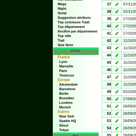
✓
Mega
37
07/11/
Night
✓
38
02/11/
Serial
Suggestion attributs
✓
39
17/10/
Top commune Tradi
✓
40
17/10/
Top département
Ancêtre par département
✓
41
17/10/
Top ville
✓
Trail
42
11/10/
Voie Verte
✓
43
11/10/
Villes
✓
44
11/10/
France
Lyon
✓
45
11/10/
Marseille
✓
46
11/10/
Paris
Toulouse
✓
47
11/10/
Europe
✓
48
11/10/
Amsterdam
Barcelone
✓
49
02/10/
Berlin
Bruxelles
✓
50
27/09/
Londres
✓
51
26/09/
Munich
Autres
✓
52
26/09/
New York
✓
53
26/09/
Seattle HQ
Séoul
✓
54
26/09/
Tokyo
✓
55
26/09/