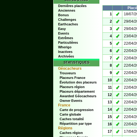
Dernières placées
Plac
Anciennes
✓
1
18/07/
Bonus
Challenges
✓
2
29/04/
Earthcaches
✓
3
29/04/
Easy
Events
✓
4
23/04/
Extrêmes
Particulières
✓
5
22/04/
Wherigo
✓
6
22/04/
Inactives
Archivées
✓
7
22/04/
STATISTIQUES
✓
8
22/04/
Géocacheurs
✓
9
22/04/
Trouveurs
Placeurs France
✓
10
22/04/
Évolution des placeurs
✓
Placeurs région
11
22/04/
Placeurs département
✓
12
22/04/
Awarded Géocacheurs
Owner Events
✓
13
22/04/
France
✓
14
22/04/
Carte de progression
Carte globale
✓
15
22/04/
Caches totalité
✓
Répartition par type
16
22/04/
Régions
✓
17
17/04/
Caches région