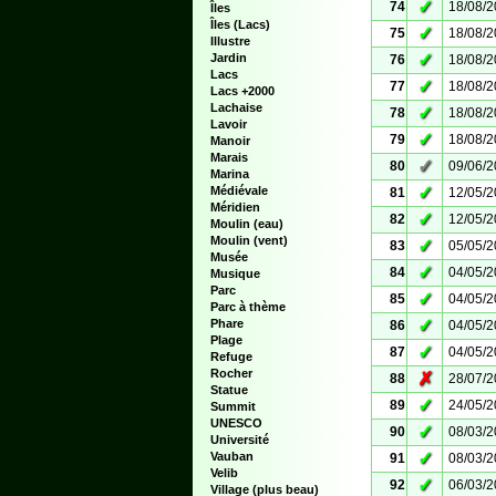
✓
74
18/08/
Îles
Îles (Lacs)
✓
75
18/08/
Illustre
✓
Jardin
76
18/08/
Lacs
✓
77
18/08/
Lacs +2000
Lachaise
✓
78
18/08/
Lavoir
✓
79
18/08/
Manoir
Marais
✓
80
09/06/
Marina
✓
Médiévale
81
12/05/
Méridien
✓
82
12/05/
Moulin (eau)
Moulin (vent)
✓
83
05/05/
Musée
✓
84
04/05/
Musique
Parc
✓
85
04/05/
Parc à thème
✓
Phare
86
04/05/
Plage
✓
87
04/05/
Refuge
Rocher
✗
88
28/07/
Statue
✓
89
24/05/
Summit
UNESCO
✓
90
08/03/
Université
✓
Vauban
91
08/03/
Velib
✓
92
06/03/
Village (plus beau)