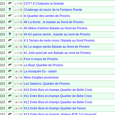
2023
CD77 # Chalautre la Grande
2023
Challenge du lavoir de la Fontaine Riante
2023
le Quartier des sentes de Provins
2023
#6 La ferme , la balade au Nord de Provins
2023
#5 Allées d'arbres Balade au Nord de Provins
2023
#4 En panne seche , balade au nord de Provins
2023
# 3 Terrain de moto cross / Balade au Nord Provins
2023
#2 Le wagon perdu Balade au Nord de Provins
2023
#1 Jolie point de vue Balade au nord de Provins
2023
Four à chaux de Provins
2023
Le Buat, Quartier de Provins
2023
La mosquée Es - salam
2023
Mine d'argiles provinoise
2023
Les Sablons, Quartier de Provins
2023
#10 Entre Bois et champs Quartier de Belle Croix
2023
#11 Entre Bois et champs Quartier de Belle Croix
2023
#12 Entre Bois et champs Quartier de Belle Croix
2023
#13 Entre Bois et champs Quartier de Farion
2023
#15 Entre Bois et champs, Poteau RTE 3.0 "muguet"