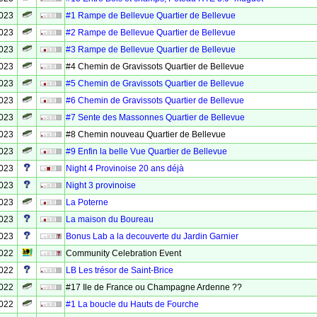
2023
#1 Rampe de Bellevue Quartier de Bellevue
2023
#2 Rampe de Bellevue Quartier de Bellevue
2023
#3 Rampe de Bellevue Quartier de Bellevue
2023
#4 Chemin de Gravissots Quartier de Bellevue
2023
#5 Chemin de Gravissots Quartier de Bellevue
2023
#6 Chemin de Gravissots Quartier de Bellevue
2023
#7 Sente des Massonnes Quartier de Bellevue
2023
#8 Chemin nouveau Quartier de Bellevue
2023
#9 Enfin la belle Vue Quartier de Bellevue
2023
Night 4 Provinoise 20 ans déjà
2023
Night 3 provinoise
2023
La Poterne
2023
La maison du Boureau
2023
Bonus Lab a la decouverte du Jardin Garnier
2022
Community Celebration Event
2022
LB Les trésor de Saint-Brice
2022
#17 Ile de France ou Champagne Ardenne ??
2022
#1 La boucle du Hauts de Fourche