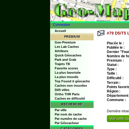
Connexion
Accueil
#79 D5/T5 
PREMIUM
Geo-Premium
Placée le :
Les Lab Caches
Publiée le :
Attributs
Dernier "Found
Quick Géocaches
Nombre de fo
Park and Grab
Premium :
Trajets TB
Statut :
Favorite scores
Type :
La plus favorisée
Taille :
La plus trouvée
Difficulté :
Top Found it géocache
Terrain :
Caches non trouvées
Points favoris
Défi villes
Région :
Ortho THR Paris
Département 
Caches en difficulté
Commune :
RECHERCHE
Par ville
Dernière mise
Par nom de cache
Voir cette 
Par numéro de cache
Par Géocacheur
CATÉGORIES