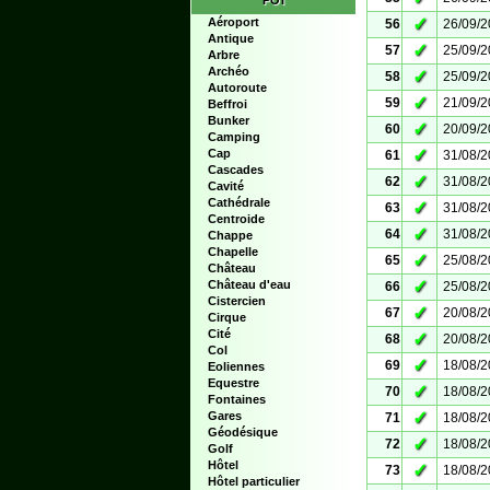
POI
✓
Aéroport
56
26/09/
Antique
✓
57
25/09/
Arbre
Archéo
✓
58
25/09/
Autoroute
✓
59
21/09/
Beffroi
Bunker
✓
60
20/09/
Camping
✓
Cap
61
31/08/
Cascades
✓
62
31/08/
Cavité
Cathédrale
✓
63
31/08/
Centroide
✓
64
31/08/
Chappe
Chapelle
✓
65
25/08/
Château
✓
Château d'eau
66
25/08/
Cistercien
✓
67
20/08/
Cirque
Cité
✓
68
20/08/
Col
✓
69
18/08/
Eoliennes
Equestre
✓
70
18/08/
Fontaines
✓
Gares
71
18/08/
Géodésique
✓
72
18/08/
Golf
Hôtel
✓
73
18/08/
Hôtel particulier