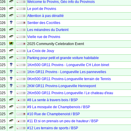
2026
Welcome to Provins, Géo info du Provinois
2026
Le port de Provins
2026
Attention à pas déraillé
2026
Sentier des Cocrilles
2026
Les méandres du Durteint
2026
Vielle rue de Provins
2025
2025 Community Celebration Event
2025
La Croix de Jouy
2025
Parking pour petit et grande voiture habitable
2025
1Km500 GR11 Provins - Longueville CH Léon binet
2025
1Km GR11 Provins - Longueville Les pannevelles
2025
0Km500 GR11 Provins-Longueville terrain de Tennis
2025
2KM GR11 Provins-Longueville Hennepont
2025
2Km500 GR11 Provins Longueville / Le chateau d'eau
2025
#8 La sente à travers bois / BSP
2025
#9 La mosquée de Champbenois / BSP
2025
#10 Rue de Champbenoist / BSP
2025
#11 Et si on prenais un peu de hauteur / BSP
2025
#12 Les terrains de sports / BSP