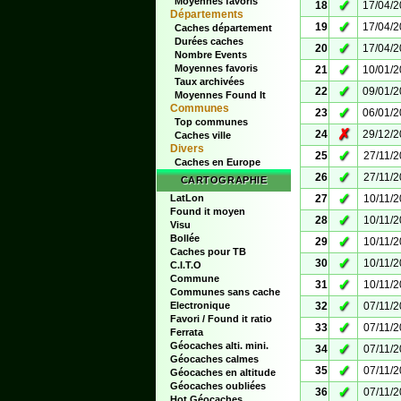
Moyennes favoris
✓
18
17/04/
Départements
✓
19
17/04/
Caches département
Durées caches
✓
20
17/04/
Nombre Events
✓
Moyennes favoris
21
10/01/
Taux archivées
✓
22
09/01/
Moyennes Found It
Communes
✓
23
06/01/
Top communes
✗
24
29/12/
Caches ville
Divers
✓
25
27/11/
Caches en Europe
✓
26
27/11/
CARTOGRAPHIE
✓
LatLon
27
10/11/
Found it moyen
✓
28
10/11/
Visu
Bollée
✓
29
10/11/
Caches pour TB
✓
30
10/11/
C.I.T.O
Commune
✓
31
10/11/
Communes sans cache
✓
Electronique
32
07/11/
Favori / Found it ratio
✓
33
07/11/
Ferrata
Géocaches alti. mini.
✓
34
07/11/
Géocaches calmes
✓
35
07/11/
Géocaches en altitude
Géocaches oubliées
✓
36
07/11/
Hot Géocaches