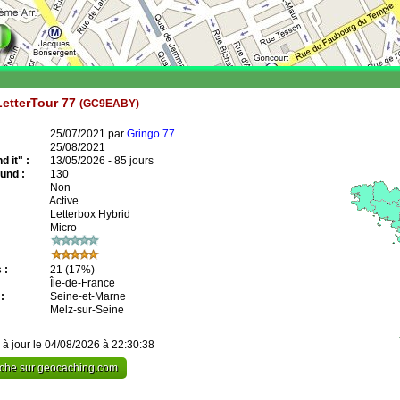
LetterTour 77
(GC9EABY)
25/07/2021 par
Gringo 77
25/08/2021
 it" :
13/05/2026 - 85 jours
und :
130
Non
Active
Letterbox Hybrid
Micro
 :
21
(17%)
Île-de-France
:
Seine-et-Marne
Melz-sur-Seine
 à jour le 04/08/2026 à 22:30:38
cache sur geocaching.com