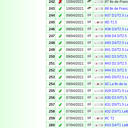
✗
242
10/04/2021
#7 Île-de-Fra
✓
243
10/04/2021
#8 Ile de Fra
✓
244
09/04/2021
#37 D1/T2.5 Le
✓
245
09/04/2021
#D T1.5
✓
246
09/04/2021
#38 D3/T2.5 Le
✓
247
09/04/2021
#39 D4.5/T2.5 
✓
248
09/04/2021
#40 D4/T2.5 Le
✓
249
09/04/2021
#41 D2/T2.5 Le
✓
250
09/04/2021
#42 D3.5/T2.5 
✓
251
09/04/2021
#43 D2.5/T2.5 
✓
252
09/04/2021
#44 D1.5/T2.5 
✓
253
09/04/2021
#45 D5/T2.5 Le
✓
254
09/04/2021
#Z La fin de la
✓
255
07/04/2021
#29 D3/T1.5 Le
✓
256
07/04/2021
#30 D3.5/T1.5 
✓
257
07/04/2021
#31 D5/T1.5 Le
✓
258
07/04/2021
#32 D3/T1 Lett
✓
259
07/04/2021
#C T1
✓
260
07/04/2021
#33 D4/T1 Lett