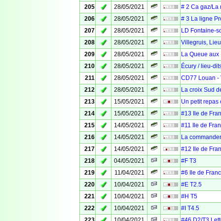
✓
205
28/05/2021
# 2 Ca gaz/La
✓
206
28/05/2021
# 3 La ligne P
✓
207
28/05/2021
LD Fontaine-s
✓
208
28/05/2021
Villegruis, Lie
✓
209
28/05/2021
La Queue aux B
✓
210
28/05/2021
Écury / lieu-di
✓
211
28/05/2021
CD77 Louan - V
✓
212
28/05/2021
La croix Sud d
✓
213
15/05/2021
Un petit repas
✓
214
15/05/2021
#13 Ile de Fr
✓
215
14/05/2021
#11 Ile de Fr
✓
216
14/05/2021
La commander
✓
217
14/05/2021
#12 Ile de Fr
✓
218
04/05/2021
#F T3
✓
219
11/04/2021
#6 Ile de Fra
✓
220
10/04/2021
#E T2.5
✓
221
10/04/2021
#H T5
✓
222
10/04/2021
#I T4.5
✓
223
10/04/2021
#46 D2/T3 Lett