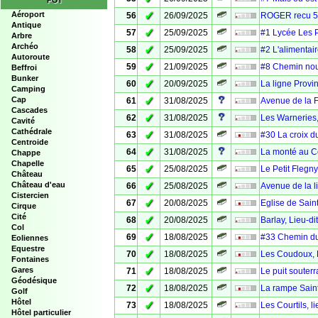
POI
✓
Aéroport
56
26/09/2025
ROGER recu 5
Antique
✓
57
25/09/2025
#1 Lycée Les 
Arbre
Archéo
✓
58
25/09/2025
#2 L'alimentai
Autoroute
✓
59
21/09/2025
#8 Chemin nou
Beffroi
Bunker
✓
60
20/09/2025
La ligne Provin
Camping
✓
Cap
61
31/08/2025
Avenue de la F
Cascades
✓
62
31/08/2025
Les Warneries,
Cavité
Cathédrale
✓
63
31/08/2025
#30 La croix d
Centroide
✓
64
31/08/2025
La monté au C
Chappe
Chapelle
✓
65
25/08/2025
Le Petit Flegny
Château
✓
Château d'eau
66
25/08/2025
Avenue de la l
Cistercien
✓
67
20/08/2025
Eglise de Saint
Cirque
Cité
✓
68
20/08/2025
Barlay, Lieu-di
Col
✓
69
18/08/2025
#33 Chemin du 
Eoliennes
Equestre
✓
70
18/08/2025
Les Coudoux, L
Fontaines
✓
Gares
71
18/08/2025
Le puit souterr
Géodésique
✓
72
18/08/2025
La rampe Saint 
Golf
Hôtel
✓
73
18/08/2025
Les Courtils, l
Hôtel particulier