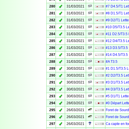
✓
280
31/03/2021
#7 D4.5/T1 Let
✓
281
31/03/2021
#8 D1.5/T1 Let
✓
282
31/03/2021
#9 D2/T1 Lette
✓
283
31/03/2021
#10 D5/T3.5 Le
✓
284
31/03/2021
#11 D2.5/T3.5 
✓
285
31/03/2021
#12 D4/T3.5 Le
✓
286
31/03/2021
#13 D3.5/T3.5 
✓
287
31/03/2021
#14 D4.5/T3.5 
✓
288
31/03/2021
#A T3.5
✓
289
30/03/2021
#1 D1.5/T3.5 L
✓
290
30/03/2021
#2 D2/T3.5 Let
✓
291
30/03/2021
#3 D1/T3.5 Let
✓
292
30/03/2021
#4 D3/T3.5 Let
✓
293
30/03/2021
#5 D1/T1 Lette
✓
294
28/03/2021
#0 Départ Lett
✓
295
26/03/2021
Foret de Sourd
✓
296
26/03/2021
Foret de Sourd
✓
297
26/03/2021
Ca capte en fo