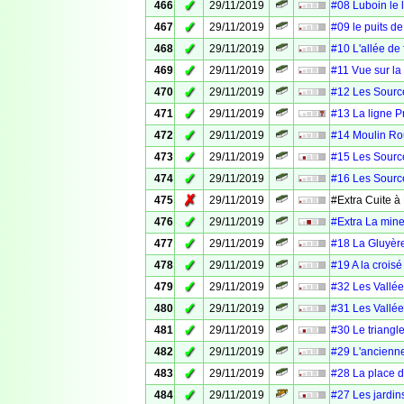
✓
466
29/11/2019
#08 Luboin le 
✓
467
29/11/2019
#09 le puits d
✓
468
29/11/2019
#10 L'allée de 
✓
469
29/11/2019
#11 Vue sur la
✓
470
29/11/2019
#12 Les Source
✓
471
29/11/2019
#13 La ligne P
✓
472
29/11/2019
#14 Moulin Ro
✓
473
29/11/2019
#15 Les Source
✓
474
29/11/2019
#16 Les Source
✗
475
29/11/2019
#Extra Cuite à
✓
476
29/11/2019
#Extra La mine 
✓
477
29/11/2019
#18 La Gluyère
✓
478
29/11/2019
#19 A la crois
✓
479
29/11/2019
#32 Les Vallée
✓
480
29/11/2019
#31 Les Vallée
✓
481
29/11/2019
#30 Le triangl
✓
482
29/11/2019
#29 L'ancienn
✓
483
29/11/2019
#28 La place 
✓
484
29/11/2019
#27 Les jardin