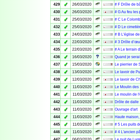
✓
429
26/03/2020
# F Drôle de bâ
✓
430
26/03/2020
# G Au feu les 
✓
431
25/03/2020
# C Le Colombie
✓
432
25/03/2020
# D Le cimetièr
✓
433
24/03/2020
# B L'église de
✓
434
22/03/2020
# 3 Drôle d’œu
✓
435
22/03/2020
# A Le terrain 
✓
436
16/03/2020
Quand je serai 
✓
437
15/03/2020
Le pierrier de 
✓
438
13/03/2020
Le lavoir de Pui
✓
439
12/03/2020
Le lavoir de C
✓
440
11/03/2020
Le Moulin des P
✓
441
11/03/2020
Le moulin de l'
✓
442
11/03/2020
Drôle de dalle
✓
443
11/03/2020
Ouvrage d'art
✓
444
11/03/2020
Haute maison, l
✓
445
11/03/2020
# 5 Les puits 
✓
446
11/03/2020
# 4 L'ancien p
✓
447
06/03/2020
Le puit de Lug