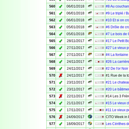
✓
560
06/01/2018
#8 Au couchant
✓
561
06/01/2018
#9 Le triplé / 
✓
562
06/01/2018
#10 Et si on cr
✓
563
05/01/2018
#6 Drôle de cr
✓
564
05/01/2018
#7 Le bois de 
✓
565
28/11/2017
#17 Le Petit B
✓
566
27/11/2017
#27 Le vieux p
✓
567
27/11/2017
#4 La fontaine
✓
568
24/11/2017
#26 La carrièr
✓
569
24/11/2017
#2 De l'or Noir
✗
570
24/11/2017
#1 Rue de la t
✓
571
23/11/2017
#21 Le chatea
✓
572
23/11/2017
#20 Le bâtimen
✗
573
22/11/2017
#14 Les 3 Frèr
✓
574
21/11/2017
#15 Le vieux c
✓
575
17/11/2017
#11 Le vieux p
✗
576
24/09/2017
CITO Week in 
✓
577
18/09/2017
Les Cérithes d