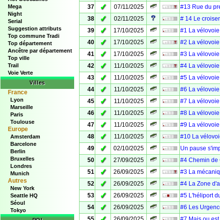
✓
Mega
37
07/11/2025
#13 Rue du pr
Night
✓
38
02/11/2025
# 14 Le croise
Serial
Suggestion attributs
✓
39
17/10/2025
#1 La vélovoie
Top commune Tradi
✓
40
17/10/2025
#2 La vélovoie
Top département
Ancêtre par département
✓
41
17/10/2025
#3 La vélovoie
Top ville
✓
Trail
42
11/10/2025
#4 La vélovoie
Voie Verte
✓
43
11/10/2025
#5 La vélovoie
Villes
✓
44
11/10/2025
#6 La vélovoie
France
Lyon
✓
45
11/10/2025
#7 La vélovoie
Marseille
✓
46
11/10/2025
#8 La vélovoie
Paris
Toulouse
✓
47
11/10/2025
#9 La vélovoie
Europe
✓
48
11/10/2025
#10 La vélovoi
Amsterdam
Barcelone
✓
49
02/10/2025
Un pause s'im
Berlin
Bruxelles
✓
50
27/09/2025
#4 Chemin de G
Londres
✓
51
26/09/2025
#3 La mécaniq
Munich
Autres
✓
52
26/09/2025
#4 La Zone d'a
New York
✓
53
26/09/2025
#5 L'héliport 
Seattle HQ
Séoul
✓
54
26/09/2025
#6 Les Urgenc
Tokyo
✓
55
26/09/2025
#7 Mais ou est