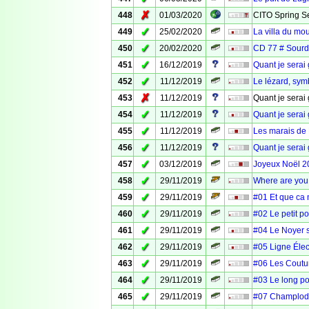
✗
448
01/03/2020
CITO Spring Se
✓
449
25/02/2020
La villa du mou
✓
450
20/02/2020
CD 77 # Sour
✓
451
16/12/2019
Quant je serai
✓
452
11/12/2019
Le lézard, symb
✗
453
11/12/2019
Quant je serai 
✓
454
11/12/2019
Quant je serai
✓
455
11/12/2019
Les marais de 
✓
456
11/12/2019
Quant je serai 
✓
457
03/12/2019
Joyeux Noël 2
✓
458
29/11/2019
Where are you
✓
459
29/11/2019
#01 Et que ca 
✓
460
29/11/2019
#02 Le petit p
✓
461
29/11/2019
#04 Le Noyer s
✓
462
29/11/2019
#05 Ligne Élec
✓
463
29/11/2019
#06 Les Coutu
✓
464
29/11/2019
#03 Le long po
✓
465
29/11/2019
#07 Champlodot