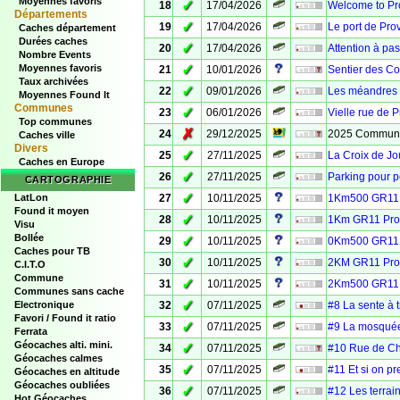
Moyennes favoris
✓
18
17/04/2026
Welcome to Pro
Départements
✓
19
17/04/2026
Le port de Pro
Caches département
Durées caches
✓
20
17/04/2026
Attention à pas
Nombre Events
✓
Moyennes favoris
21
10/01/2026
Sentier des Coc
Taux archivées
✓
22
09/01/2026
Les méandres 
Moyennes Found It
Communes
✓
23
06/01/2026
Vielle rue de P
Top communes
✗
24
29/12/2025
2025 Communit
Caches ville
Divers
✓
25
27/11/2025
La Croix de Jo
Caches en Europe
✓
26
27/11/2025
Parking pour pe
CARTOGRAPHIE
✓
LatLon
27
10/11/2025
1Km500 GR11 P
Found it moyen
✓
28
10/11/2025
1Km GR11 Prov
Visu
Bollée
✓
29
10/11/2025
0Km500 GR11 P
Caches pour TB
✓
30
10/11/2025
2KM GR11 Prov
C.I.T.O
Commune
✓
31
10/11/2025
2Km500 GR11 P
Communes sans cache
✓
Electronique
32
07/11/2025
#8 La sente à 
Favori / Found it ratio
✓
33
07/11/2025
#9 La mosqué
Ferrata
Géocaches alti. mini.
✓
34
07/11/2025
#10 Rue de Ch
Géocaches calmes
✓
35
07/11/2025
#11 Et si on p
Géocaches en altitude
Géocaches oubliées
✓
36
07/11/2025
#12 Les terrai
Hot Géocaches