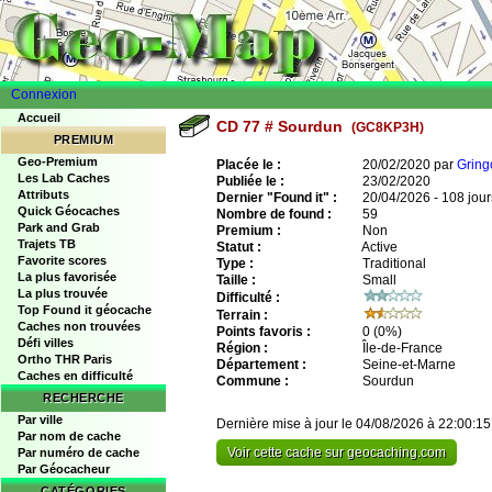
Connexion
Accueil
CD 77 # Sourdun
(GC8KP3H)
PREMIUM
Geo-Premium
Placée le :
20/02/2020 par
Gring
Les Lab Caches
Publiée le :
23/02/2020
Attributs
Dernier "Found it" :
20/04/2026 - 108 jour
Quick Géocaches
Nombre de found :
59
Park and Grab
Premium :
Non
Trajets TB
Statut :
Active
Favorite scores
Type :
Traditional
La plus favorisée
Taille :
Small
La plus trouvée
Difficulté :
Top Found it géocache
Terrain :
Caches non trouvées
Points favoris :
0
(0%)
Défi villes
Région :
Île-de-France
Ortho THR Paris
Département :
Seine-et-Marne
Caches en difficulté
Commune :
Sourdun
RECHERCHE
Par ville
Dernière mise à jour le 04/08/2026 à 22:00:15
Par nom de cache
Voir cette cache sur geocaching.com
Par numéro de cache
Par Géocacheur
CATÉGORIES