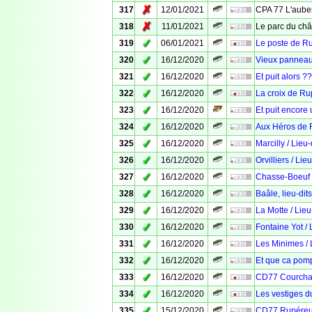
✗
317
12/01/2021
CPA 77 L'aub
✗
318
11/01/2021
Le parc du ch
✓
319
06/01/2021
Le poste de R
✓
320
16/12/2020
Vieux panneau 
✓
321
16/12/2020
Et puit alors ??
✓
322
16/12/2020
La croix de R
✓
323
16/12/2020
Et puit encore 
✓
324
16/12/2020
Aux Héros de
✓
325
16/12/2020
Marcilly / Lieu
✓
326
16/12/2020
Orvilliers / Li
✓
327
16/12/2020
Chasse-Boeuf /
✓
328
16/12/2020
Baâle, lieu-di
✓
329
16/12/2020
La Motte / Lie
✓
330
16/12/2020
Fontaine Yot /
✓
331
16/12/2020
Les Minimes /
✓
332
16/12/2020
Et que ca pom
✓
333
16/12/2020
CD77 Courch
✓
334
16/12/2020
Les vestiges 
✓
335
15/12/2020
CD77 Rupére