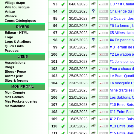
Village étape
✓
93
04/07/2023
CD77 # Chalau
Ville touristique
✓
94
20/06/2023
Challenge du l
Volcan
Wallace
✓
95
30/05/2023
le Quartier de
Zones Géologiques
✓
96
30/05/2023
#6 La ferme , 
DIVERS
✓
Editeur - HTML
97
30/05/2023
#5 Allées d'ar
Logo
✓
98
30/05/2023
#4 En panne se
Logs & Attributs
Quick Links
✓
99
30/05/2023
# 3 Terrain de
Pseudos
✓
100
30/05/2023
#2 Le wagon p
LIENS
✓
101
30/05/2023
#1 Jolie point
Associations
Blogs
✓
102
29/05/2023
Four à chaux d
Blogs - Perso
✓
103
25/05/2023
Le Buat, Quart
Autres jeux
Sites & forums
✓
104
22/05/2023
La mosquée Es
MON PROFIL
✓
105
22/05/2023
Mine d'argiles
Mon Compte
✓
Mes Caches
106
22/05/2023
Les Sablons, Q
Mes Pockets queries
✓
107
16/05/2023
#10 Entre Bois
Ma Watchlist
✓
108
16/05/2023
#11 Entre Bois
✓
109
16/05/2023
#12 Entre Bois
✓
110
16/05/2023
#13 Entre Bois
✓
111
16/05/2023
#15 Entre Bois