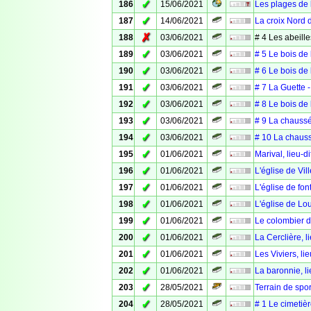
✓
186
15/06/2021
Les plages de 
✓
187
14/06/2021
La croix Nord 
✗
188
03/06/2021
# 4 Les abeill
✓
189
03/06/2021
# 5 Le bois de 
✓
190
03/06/2021
# 6 Le bois de
✓
191
03/06/2021
# 7 La Guette 
✓
192
03/06/2021
# 8 Le bois de
✓
193
03/06/2021
# 9 La chaussé
✓
194
03/06/2021
# 10 La chauss
✓
195
01/06/2021
Marival, lieu-d
✓
196
01/06/2021
L'église de Vil
✓
197
01/06/2021
L'église de fo
✓
198
01/06/2021
L'église de Lo
✓
199
01/06/2021
Le colombier 
✓
200
01/06/2021
La Cerclière, l
✓
201
01/06/2021
Les Viviers, li
✓
202
01/06/2021
La baronnie, l
✓
203
28/05/2021
Terrain de spo
✓
204
28/05/2021
# 1 Le cimetiè