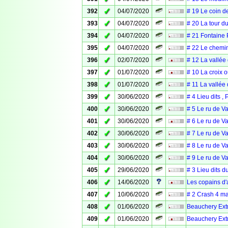
✓
392
04/07/2020
# 19 Le coin de
✓
393
04/07/2020
# 20 La tour d
✓
394
04/07/2020
# 21 Fontaine 
✓
395
04/07/2020
# 22 Le chemin
✓
396
02/07/2020
# 12 La vallée
✓
397
01/07/2020
# 10 La croix o
✓
398
01/07/2020
# 11 La vallée
✓
399
30/06/2020
# 4 Lieu dits ,
✓
400
30/06/2020
# 5 Le ru de Va
✓
401
30/06/2020
# 6 Le ru de Va
✓
402
30/06/2020
# 7 Le ru de Va
✓
403
30/06/2020
# 8 Le ru de Va
✓
404
30/06/2020
# 9 Le ru de Va
✓
405
29/06/2020
# 3 Lieu dits d
✓
406
14/06/2020
Les copains d'
✓
407
10/06/2020
# 2 Crash 4 m
✓
408
01/06/2020
Beauchery Extr
✓
409
01/06/2020
Beauchery Extr