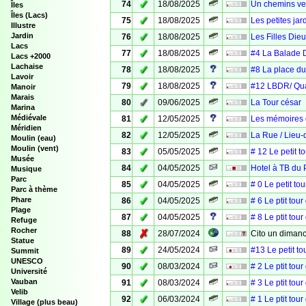
✓
74
18/08/2025
Un chemins ve
Îles
Îles (Lacs)
✓
75
18/08/2025
Les petites jar
Illustre
✓
Jardin
76
18/08/2025
Les Filles Dieu
Lacs
✓
77
18/08/2025
#4 La Balade D
Lacs +2000
Lachaise
✓
78
18/08/2025
#8 La place du
Lavoir
✓
79
18/08/2025
#12 LBDR/ Quan
Manoir
Marais
✓
80
09/06/2025
La Tour césar
Marina
✓
Médiévale
81
12/05/2025
Les mémoires d
Méridien
✓
82
12/05/2025
La Rue / Lieu-d
Moulin (eau)
Moulin (vent)
✓
83
05/05/2025
# 12 Le petit to
Musée
✓
84
04/05/2025
Hotel à TB du 
Musique
Parc
✓
85
04/05/2025
# 0 Le petit to
Parc à thème
✓
Phare
86
04/05/2025
# 6 Le ptit tou
Plage
✓
87
04/05/2025
# 8 Le ptit tour
Refuge
Rocher
✗
88
28/07/2024
Cito un diman
Statue
✓
89
24/05/2024
#13 Le petit to
Summit
UNESCO
✓
90
08/03/2024
# 2 Le ptit tou
Université
✓
Vauban
91
08/03/2024
# 3 Le ptit tou
Velib
✓
92
06/03/2024
# 1 Le ptit tou
Village (plus beau)