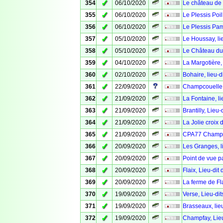
✓
354
06/10/2020
Le château de
✓
355
06/10/2020
Le Plessis Poil
✓
356
06/10/2020
Le Plessis Pam
✓
357
05/10/2020
Le Houssay, li
✓
358
05/10/2020
Le Château d
✓
359
04/10/2020
La Margotière, 
✓
360
02/10/2020
Bohaire, lieu-d
✓
361
22/09/2020
Champcouelle, 
✓
362
21/09/2020
La Fontaine, li
✓
363
21/09/2020
Brantilly, Lieu
✓
364
21/09/2020
La Jolie croix d
✓
365
21/09/2020
CPA77 Champc
✓
366
20/09/2020
Les Granges, li
✓
367
20/09/2020
Point de vue p
✓
368
20/09/2020
Flaix, Lieu-dit
✓
369
20/09/2020
La ferme de Fla
✓
370
19/09/2020
Verse, Lieu-dit
✓
371
19/09/2020
Brasseaux, lieu
✓
372
19/09/2020
Champfay, Lieu