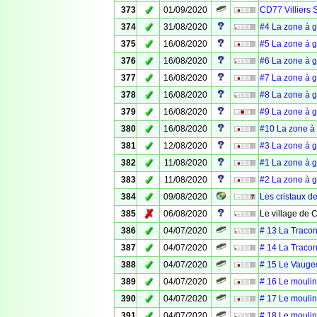
✓
373
01/09/2020
CD77 Villiers 
✓
374
31/08/2020
#4 La zone à 
✓
375
16/08/2020
#5 La zone à 
✓
376
16/08/2020
#6 La zone à 
✓
377
16/08/2020
#7 La zone à 
✓
378
16/08/2020
#8 La zone à 
✓
379
16/08/2020
#9 La zone à 
✓
380
16/08/2020
#10 La zone à
✓
381
12/08/2020
#3 La zone à 
✓
382
11/08/2020
#1 La zone à 
✓
383
11/08/2020
#2 La zone à 
✓
384
09/08/2020
Les cristaux d
✗
385
06/08/2020
Le village de
✓
386
04/07/2020
# 13 La Traco
✓
387
04/07/2020
# 14 La Traco
✓
388
04/07/2020
# 15 Le Vauge
✓
389
04/07/2020
# 16 Le moulin
✓
390
04/07/2020
# 17 Le moulin
✓
391
04/07/2020
# 18 Le moulin