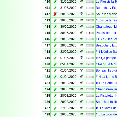
✓
410
31/05/2020
Le Plessis la T
✓
411
31/05/2020
Beauchery Ext
✗
412
30/05/2020
Sous les Maiso
✓
413
30/05/2020
#5bis Le terra
✓
414
30/05/2020
Chantaloup, Li
✓
415
30/05/2020
Palais, lieu-di
✓
416
28/05/2020
CD77 - Beauche
✓
417
28/05/2020
Beauchery Extr
✓
418
23/05/2020
# 1 L'église S
✓
419
01/05/2020
# 6 Ça grimpe 
✓
420
05/04/2020
CPA77 Le Moul
✓
421
01/04/2020
Bonsac, lieu-d
✓
422
01/04/2020
# H La ferme Br
✓
423
28/03/2020
# J La Porte Ci
✓
424
28/03/2020
Chennetron, li
✓
425
28/03/2020
La Pistolette, 
✓
426
28/03/2020
Saint Martin, l
✓
427
27/03/2020
# I Le lavoir d
✓
428
26/03/2020
# E La croix de