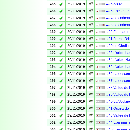
✓
485
29/11/2019
#26 Souvenir 
✓
486
29/11/2019
#25 Encore un
✓
487
29/11/2019
#24 Le châtea
✓
488
29/11/2019
#23 Le châtea
✓
489
29/11/2019
#22 Et un autr
✓
490
29/11/2019
#21 Ferme Bri
✓
491
29/11/2019
#20 Le Chaillo
✓
492
29/11/2019
#33 L'arbre ha
✓
493
29/11/2019
#34 L'arbre Ha
✓
494
29/11/2019
#35 L'arbre ha
✓
495
29/11/2019
#36 La descent
✓
496
29/11/2019
#37 La descent
✓
497
29/11/2019
#38 Vallée de 
✓
498
29/11/2019
#39 Vallée de 
✓
499
29/11/2019
#40 La Voulzie
✓
500
29/11/2019
#41 Quartz de 
✓
501
29/11/2019
#43 Vallée de 
✓
502
29/11/2019
#44 Eparmaille
✓
503
29/11/2019
#45 Eparmaille