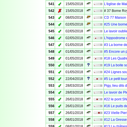
✓
541
15/05/2018
L'église de M
✗
542
15/05/2018
# 37 Borne Ro
✓
543
08/05/2018
CD 77 Maison
✓
544
02/05/2018
#25 Une borne
✓
545
02/05/2018
Le lavoir oubli
✓
546
02/05/2018
L'hippodrome 
✓
547
01/05/2018
#3 La borne de 
✓
548
01/05/2018
#5 Encore un 
✓
549
01/05/2018
#18 Les Quatre
✓
550
01/05/2018
#19 La boite s
✓
551
01/05/2018
#24 Lignes sou
✓
552
22/04/2018
#5 Le petit tour
✓
553
28/03/2018
Pigy, lieu dits
✓
554
28/03/2018
Le lavoir de Pl
✓
555
26/01/2018
#22 le pont SN
✓
556
26/01/2018
#16 Le puits d
✓
557
26/01/2018
#23 Vielle Pier
✓
558
08/01/2018
#12 La Gresser
✓
559
08/01/2018
#13 La châtaig