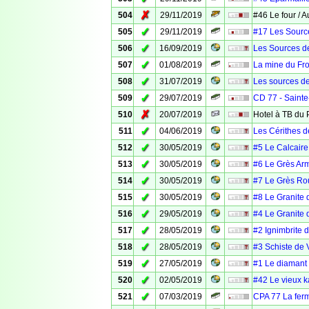
✗
504
29/11/2019
#46 Le four / 
✓
505
29/11/2019
#17 Les Source
✓
506
16/09/2019
Les Sources d
✓
507
01/08/2019
La mine du Fro
✓
508
31/07/2019
Les sources d
✓
509
29/07/2019
CD 77 - Saint
✗
510
20/07/2019
Hotel à TB du 
✓
511
04/06/2019
Les Cérithes d
✓
512
30/05/2019
#5 Le Calcaire
✓
513
30/05/2019
#6 Le Grès Arm
✓
514
30/05/2019
#7 Le Grès Ro
✓
515
30/05/2019
#8 Le Granite 
✓
516
29/05/2019
#4 Le Granite 
✓
517
28/05/2019
#2 Ignimbrite 
✓
518
28/05/2019
#3 Schiste de 
✓
519
27/05/2019
#1 Le diamant 
✓
520
02/05/2019
#42 Le vieux k
✓
521
07/03/2019
CPA 77 La fer