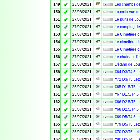
✓
149
23/08/2021
Les champs de
✓
150
23/08/2021
La croix vue du
✓
151
27/07/2021
Le puits de Lo
✓
152
27/07/2021
Le camping d
✓
153
27/07/2021
Le Cimetière 
✓
154
27/07/2021
Le cimetière d
✓
155
27/07/2021
Le Cimetière d
✓
156
27/07/2021
Le chateau d'
✓
157
26/07/2021
L'étang de Lo
✓
158
25/07/2021
#64 D3/T4.5 Le
✓
159
25/07/2021
#72 D3/T5 Lett
✓
160
25/07/2021
#65 D1.5/T5 Le
✓
161
25/07/2021
#67 D1.5/T4.5 
✓
162
25/07/2021
#66 D2.5/T5 Le
✓
163
25/07/2021
#68 D2.5/T4.5 
✓
164
25/07/2021
#69 D5/T4.5 Le
✓
165
25/07/2021
#79 D5/T5 Lett
✓
166
25/07/2021
#70 D2/T5 Lett
✓
167
25/07/2021
#80 D2/T4.5 Le