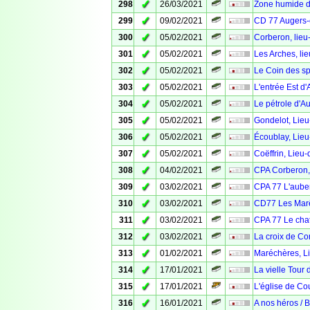
✓
298
26/03/2021
Zone humide d
✓
299
09/02/2021
CD 77 Augers-
✓
300
05/02/2021
Corberon, lieu
✓
301
05/02/2021
Les Arches, li
✓
302
05/02/2021
Le Coin des sp
✓
303
05/02/2021
L'entrée Est d
✓
304
05/02/2021
Le pétrole d'A
✓
305
05/02/2021
Gondelot, Lieu
✓
306
05/02/2021
Écoublay, Lieu
✓
307
05/02/2021
Coëffrin, Lieu-
✓
308
04/02/2021
CPA Corberon, 
✓
309
03/02/2021
CPA 77 L'aube
✓
310
03/02/2021
CD77 Les Mar
✓
311
03/02/2021
CPA 77 Le cha
✓
312
03/02/2021
La croix de Co
✓
313
01/02/2021
Maréchères, Li
✓
314
17/01/2021
La vielle Tou
✓
315
17/01/2021
L'église de C
✓
316
16/01/2021
A nos héros / 