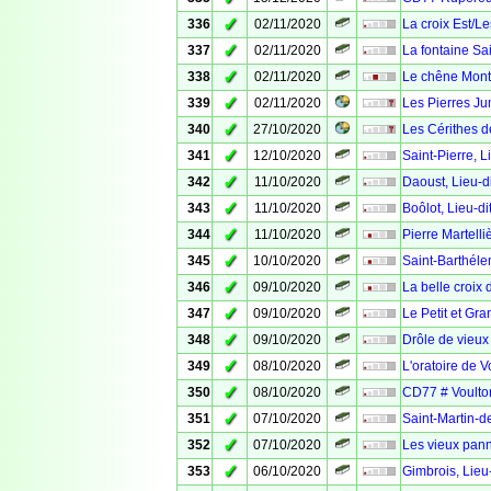
✓
336
02/11/2020
La croix Est/Le
✓
337
02/11/2020
La fontaine Sai
✓
338
02/11/2020
Le chêne Mont
✓
339
02/11/2020
Les Pierres Ju
✓
340
27/10/2020
Les Cérithes d
✓
341
12/10/2020
Saint-Pierre, L
✓
342
11/10/2020
Daoust, Lieu-d
✓
343
11/10/2020
Boôlot, Lieu-di
✓
344
11/10/2020
Pierre Martell
✓
345
10/10/2020
Saint-Barthéle
✓
346
09/10/2020
La belle croix 
✓
347
09/10/2020
Le Petit et Gr
✓
348
09/10/2020
Drôle de vieux
✓
349
08/10/2020
L'oratoire de V
✓
350
08/10/2020
CD77 # Voulton
✓
351
07/10/2020
Saint-Martin-d
✓
352
07/10/2020
Les vieux pann
✓
353
06/10/2020
Gimbrois, Lieu