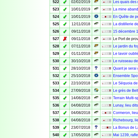
✓
522
02/02/2019
Les quais des 
✓
523
10/01/2019
La mine abando
✓
524
10/01/2019
En Quête de pe
✓
525
12/11/2018
La distillerie 
✓
526
09/11/2018
15 décembre 19
✗
527
09/11/2018
Le Port de pro
✓
528
07/11/2018
Le jardin du fo
✓
529
01/11/2018
Le lavoir oubli
✓
530
30/10/2018
Le ruisseau de
✓
531
28/10/2018
Quant je serai 
✓
532
25/10/2018
Ensemble Sport
✓
533
22/10/2018
Le Séquoia de 
✓
534
27/09/2018
Le grès de Belf
✓
535
14/08/2018
Terrain Multi-
✓
536
04/08/2018
Lunay, lieu dit
✓
537
04/08/2018
Cormeron, lieu
✓
538
04/08/2018
Richebourg, li
✓
539
23/07/2018
La Bonus de L
✓
540
17/05/2018
Mai 1239, rafle