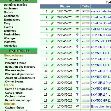
To
Dernières placées
Placée
Taille
Anciennes
✓
1
18/07/2026
stade chalautre
Bonus
Challenges
✓
2
29/04/2026
Foret de Sour
Earthcaches
✓
3
29/04/2026
Foret de Sour
Easy
Events
✓
4
23/04/2026
L'Allée de noy
Extrêmes
Particulières
✓
5
22/04/2026
3KM GR11 Prov
Wherigo
✓
6
22/04/2026
3KM5 GR11 Pro
Inactives
Archivées
✓
7
22/04/2026
4KM GR11P-La 
STATISTIQUES
✓
8
22/04/2026
4KM500 GR11P-
Géocacheurs
✓
9
22/04/2026
5KM GR11P-La 
Trouveurs
Placeurs France
✓
10
22/04/2026
5KM500 GR11P-
Évolution des placeurs
✓
Placeurs région
11
22/04/2026
6KM GR11P-Le 
Placeurs département
✓
12
22/04/2026
6KM500 GR11P
Awarded Géocacheurs
Owner Events
✓
13
22/04/2026
7KM GR11Provi
France
✓
14
22/04/2026
7KM500 GR11Pr
Carte de progression
Carte globale
✓
15
22/04/2026
8KM GR11P-L L
Caches totalité
✓
Répartition par type
16
22/04/2026
8KM500 GR11P-
Régions
✓
17
17/04/2026
Entre chemin e
Caches région