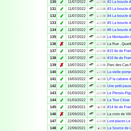
✓
130
11/07/2022
#2 La boucle 
✓
131
11/07/2022
#3 La boucle 
✓
132
11/07/2022
#4 La boucle 
✓
133
11/07/2022
#5 La boucle 
✓
134
11/07/2022
#6 La boucle 
✓
135
11/07/2022
Le Montaudin,Q
✗
136
11/07/2022
La Rue , Quarti
✓
137
10/07/2022
#15 Ile de Fr
✓
138
10/07/2022
#16 Ile de Fr
✗
139
10/07/2022
Parc des Cas
✓
140
16/03/2022
La vielle pom
✓
141
16/03/2022
LP la cabane de
✓
142
16/03/2022
Une petit paus
✓
143
01/03/2022
Le Plessis-Pigy
✓
144
01/03/2022
La Tour César
✓
145
22/09/2021
#14 Ile de Fr
✗
146
22/09/2021
La croix de Vil
✓
147
22/09/2021
Lost places Le
✓
148
22/09/2021
La Source de 