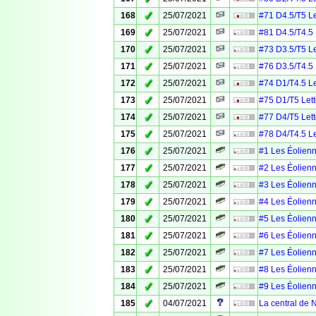
✓
168
25/07/2021
#71 D4.5/T5 Le
✓
169
25/07/2021
#81 D4.5/T4.5 
✓
170
25/07/2021
#73 D3.5/T5 Le
✓
171
25/07/2021
#76 D3.5/T4.5 
✓
172
25/07/2021
#74 D1/T4.5 Le
✓
173
25/07/2021
#75 D1/T5 Lett
✓
174
25/07/2021
#77 D4/T5 Lett
✓
175
25/07/2021
#78 D4/T4.5 Le
✓
176
25/07/2021
#1 Les Éolien
✓
177
25/07/2021
#2 Les Éolien
✓
178
25/07/2021
#3 Les Éolien
✓
179
25/07/2021
#4 Les Éolien
✓
180
25/07/2021
#5 Les Éolien
✓
181
25/07/2021
#6 Les Éolien
✓
182
25/07/2021
#7 Les Éolien
✓
183
25/07/2021
#8 Les Éolien
✓
184
25/07/2021
#9 Les Éolien
✓
185
04/07/2021
La central de 