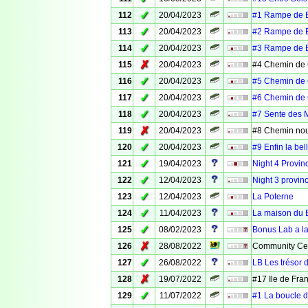
✓
112
20/04/2023
#1 Rampe de B
✓
113
20/04/2023
#2 Rampe de B
✓
114
20/04/2023
#3 Rampe de B
✗
115
20/04/2023
#4 Chemin de G
✓
116
20/04/2023
#5 Chemin de G
✓
117
20/04/2023
#6 Chemin de G
✓
118
20/04/2023
#7 Sente des 
✗
119
20/04/2023
#8 Chemin nou
✓
120
20/04/2023
#9 Enfin la be
✓
121
19/04/2023
Night 4 Provin
✓
122
12/04/2023
Night 3 provin
✓
123
12/04/2023
La Poterne
✓
124
11/04/2023
La maison du 
✓
125
08/02/2023
Bonus Lab a la
✗
126
28/08/2022
Community Cel
✓
127
26/08/2022
LB Les trésor 
✗
128
19/07/2022
#17 Ile de Fr
✓
129
11/07/2022
#1 La boucle 