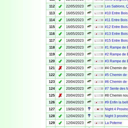
✓
112
22/05/2023
Les Sablons, Q
✓
113
16/05/2023
#10 Entre Bois
✓
114
16/05/2023
#11 Entre Bois
✓
115
16/05/2023
#12 Entre Bois
✓
116
16/05/2023
#13 Entre Bois
✓
117
16/05/2023
#15 Entre Bois
✓
118
20/04/2023
#1 Rampe de B
✓
119
20/04/2023
#2 Rampe de B
✓
120
20/04/2023
#3 Rampe de B
✗
121
20/04/2023
#4 Chemin de G
✓
122
20/04/2023
#5 Chemin de G
✓
123
20/04/2023
#6 Chemin de G
✓
124
20/04/2023
#7 Sente des 
✗
125
20/04/2023
#8 Chemin nou
✓
126
20/04/2023
#9 Enfin la be
✓
127
19/04/2023
Night 4 Provin
✓
128
12/04/2023
Night 3 provin
✓
129
12/04/2023
La Poterne