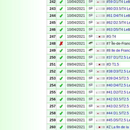
✓
242
10/04/2021
#59 D1/T4 Lett
✓
243
10/04/2021
#60 D3.5/T4 Le
✓
244
10/04/2021
#61 D4/T4 Lett
✓
245
10/04/2021
#62 D2.5/T4 Le
✓
246
10/04/2021
#63 D5/T4 Lett
✓
247
10/04/2021
#G T4
✗
248
10/04/2021
#7 Île-de-Fra
✓
249
10/04/2021
#8 Ile de Fra
✓
250
09/04/2021
#37 D1/T2.5 Le
✓
251
09/04/2021
#D T1.5
✓
252
09/04/2021
#38 D3/T2.5 Le
✓
253
09/04/2021
#39 D4.5/T2.5 
✓
254
09/04/2021
#40 D4/T2.5 Le
✓
255
09/04/2021
#41 D2/T2.5 Le
✓
256
09/04/2021
#42 D3.5/T2.5 
✓
257
09/04/2021
#43 D2.5/T2.5 
✓
258
09/04/2021
#44 D1.5/T2.5 
✓
259
09/04/2021
#45 D5/T2.5 Le
✓
260
09/04/2021
#Z La fin de la