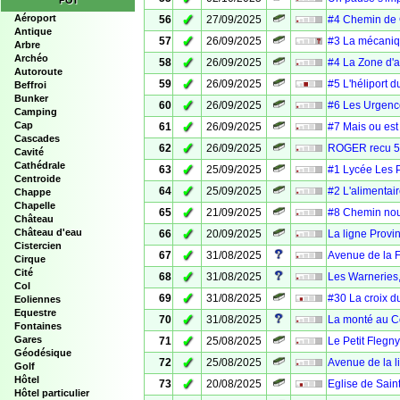
POI
✓
Aéroport
56
27/09/2025
#4 Chemin de G
Antique
✓
57
26/09/2025
#3 La mécaniq
Arbre
Archéo
✓
58
26/09/2025
#4 La Zone d'a
Autoroute
✓
59
26/09/2025
#5 L'héliport 
Beffroi
Bunker
✓
60
26/09/2025
#6 Les Urgenc
Camping
✓
Cap
61
26/09/2025
#7 Mais ou est
Cascades
✓
62
26/09/2025
ROGER recu 5
Cavité
Cathédrale
✓
63
25/09/2025
#1 Lycée Les 
Centroide
✓
64
25/09/2025
#2 L'alimentai
Chappe
Chapelle
✓
65
21/09/2025
#8 Chemin nou
Château
✓
Château d'eau
66
20/09/2025
La ligne Provin
Cistercien
✓
67
31/08/2025
Avenue de la F
Cirque
Cité
✓
68
31/08/2025
Les Warneries,
Col
✓
69
31/08/2025
#30 La croix d
Eoliennes
Equestre
✓
70
31/08/2025
La monté au C
Fontaines
✓
Gares
71
25/08/2025
Le Petit Flegny
Géodésique
✓
72
25/08/2025
Avenue de la l
Golf
Hôtel
✓
73
20/08/2025
Eglise de Saint
Hôtel particulier