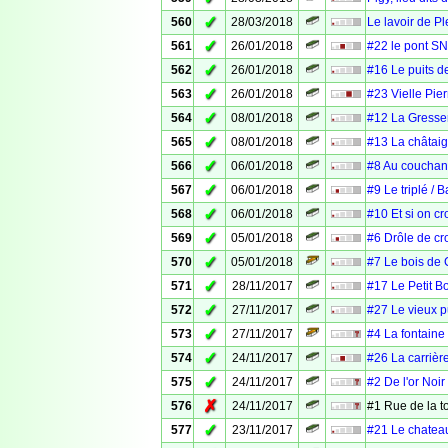
✓
560
28/03/2018
Le lavoir de Pl
✓
561
26/01/2018
#22 le pont SN
✓
562
26/01/2018
#16 Le puits d
✓
563
26/01/2018
#23 Vielle Pier
✓
564
08/01/2018
#12 La Gresser
✓
565
08/01/2018
#13 La châtaig
✓
566
06/01/2018
#8 Au couchant
✓
567
06/01/2018
#9 Le triplé / 
✓
568
06/01/2018
#10 Et si on cr
✓
569
05/01/2018
#6 Drôle de cr
✓
570
05/01/2018
#7 Le bois de 
✓
571
28/11/2017
#17 Le Petit B
✓
572
27/11/2017
#27 Le vieux p
✓
573
27/11/2017
#4 La fontaine
✓
574
24/11/2017
#26 La carrièr
✓
575
24/11/2017
#2 De l'or Noir
✗
576
24/11/2017
#1 Rue de la t
✓
577
23/11/2017
#21 Le chatea