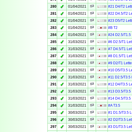
✓
280
01/04/2021
#21 D4/T2 Lett
✓
281
01/04/2021
#22 D4.5/T2 Le
✓
282
01/04/2021
#23 D5/T2 Lett
✓
283
01/04/2021
#B T2
✓
284
01/04/2021
#24 D2.5/T1.5 
✓
285
31/03/2021
#6 D2.5/T1 Let
✓
286
31/03/2021
#7 D4.5/T1 Let
✓
287
31/03/2021
#8 D1.5/T1 Let
✓
288
31/03/2021
#9 D2/T1 Lette
✓
289
31/03/2021
#10 D5/T3.5 Le
✓
290
31/03/2021
#11 D2.5/T3.5 
✓
291
31/03/2021
#12 D4/T3.5 Le
✓
292
31/03/2021
#13 D3.5/T3.5 
✓
293
31/03/2021
#14 D4.5/T3.5 
✓
294
31/03/2021
#A T3.5
✓
295
30/03/2021
#1 D1.5/T3.5 L
✓
296
30/03/2021
#2 D2/T3.5 Let
✓
297
30/03/2021
#3 D1/T3.5 Let