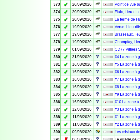
✓
373
20/09/2020
Point de vue p
✓
374
20/09/2020
Flaix, Lieu-dit
✓
375
20/09/2020
La ferme de Fla
✓
376
19/09/2020
Verse, Lieu-dit
✓
377
19/09/2020
Brasseaux, lieu
✓
378
19/09/2020
Champfay, Lieu
✓
379
01/09/2020
CD77 Villiers 
✓
380
31/08/2020
#4 La zone à 
✓
381
16/08/2020
#5 La zone à 
✓
382
16/08/2020
#6 La zone à 
✓
383
16/08/2020
#7 La zone à 
✓
384
16/08/2020
#8 La zone à 
✓
385
16/08/2020
#9 La zone à 
✓
386
16/08/2020
#10 La zone à
✓
387
12/08/2020
#3 La zone à 
✓
388
11/08/2020
#1 La zone à 
✓
389
11/08/2020
#2 La zone à 
✓
390
09/08/2020
Les cristaux d
✗
391
06/08/2020
Le village de