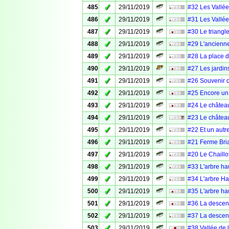
✓
485
29/11/2019
#32 Les Vallée
✓
486
29/11/2019
#31 Les Vallée
✓
487
29/11/2019
#30 Le triangl
✓
488
29/11/2019
#29 L'ancienn
✓
489
29/11/2019
#28 La place 
✓
490
29/11/2019
#27 Les jardin
✓
491
29/11/2019
#26 Souvenir 
✓
492
29/11/2019
#25 Encore un
✓
493
29/11/2019
#24 Le châtea
✓
494
29/11/2019
#23 Le châtea
✓
495
29/11/2019
#22 Et un autr
✓
496
29/11/2019
#21 Ferme Bri
✓
497
29/11/2019
#20 Le Chaillo
✓
498
29/11/2019
#33 L'arbre ha
✓
499
29/11/2019
#34 L'arbre Ha
✓
500
29/11/2019
#35 L'arbre ha
✓
501
29/11/2019
#36 La descent
✓
502
29/11/2019
#37 La descent
✓
503
29/11/2019
#38 Vallée de 