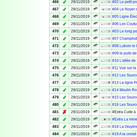
✓
466
29/11/2019
#02 Le petit p
✓
467
29/11/2019
#04 Le Noyer s
✓
468
29/11/2019
#05 Ligne Élec
✓
469
29/11/2019
#06 Les Coutu
✓
470
29/11/2019
#03 Le long po
✓
471
29/11/2019
#07 Champlodot
✓
472
29/11/2019
#08 Luboin le 
✓
473
29/11/2019
#09 le puits d
✓
474
29/11/2019
#10 L'allée de 
✓
475
29/11/2019
#11 Vue sur la
✓
476
29/11/2019
#12 Les Source
✓
477
29/11/2019
#13 La ligne P
✓
478
29/11/2019
#14 Moulin Ro
✓
479
29/11/2019
#15 Les Source
✓
480
29/11/2019
#16 Les Source
✗
481
29/11/2019
#Extra Cuite à
✓
482
29/11/2019
#Extra La mine 
✓
483
29/11/2019
#18 La Gluyère
✓
484
29/11/2019
#19 A la crois