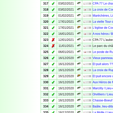
✓
317
03/02/2021
CPA 77 Le cha
✓
318
03/02/2021
La croix de Co
✓
319
01/02/2021
Maréchères, Li
✓
320
17/01/2021
La vielle Tou
✓
321
17/01/2021
L'église de C
✓
322
16/01/2021
A nos héros / 
✗
323
12/01/2021
CPA 77 L'aub
✗
324
11/01/2021
Le parc du ch
✓
325
06/01/2021
Le poste de R
✓
326
16/12/2020
Vieux panneau 
✓
327
16/12/2020
Et puit alors ??
✓
328
16/12/2020
La croix de R
✓
329
16/12/2020
Et puit encore 
✓
330
16/12/2020
Aux Héros de
✓
331
16/12/2020
Marcilly / Lieu
✓
332
16/12/2020
Orvilliers / Li
✓
333
16/12/2020
Chasse-Boeuf /
✓
334
16/12/2020
Baâle, lieu-di
✓
335
16/12/2020
La Motte / Lie