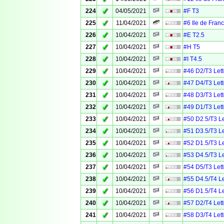
✓
224
04/05/2021
#F T3
✓
225
11/04/2021
#6 Ile de Fra
✓
226
10/04/2021
#E T2.5
✓
227
10/04/2021
#H T5
✓
228
10/04/2021
#I T4.5
✓
229
10/04/2021
#46 D2/T3 Lett
✓
230
10/04/2021
#47 D4/T3 Lett
✓
231
10/04/2021
#48 D3/T3 Lett
✓
232
10/04/2021
#49 D1/T3 Lett
✓
233
10/04/2021
#50 D2.5/T3 Le
✓
234
10/04/2021
#51 D3.5/T3 Le
✓
235
10/04/2021
#52 D1.5/T3 Le
✓
236
10/04/2021
#53 D4.5/T3 Le
✓
237
10/04/2021
#54 D5/T3 Lett
✓
238
10/04/2021
#55 D4.5/T4 Le
✓
239
10/04/2021
#56 D1.5/T4 Le
✓
240
10/04/2021
#57 D2/T4 Lett
✓
241
10/04/2021
#58 D3/T4 Lett