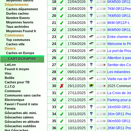
Moyennes favoris
✓
18
22/04/2026
6KM500 GR11P
Départements
✓
19
22/04/2026
7KM GR11Provi
Caches département
Durées caches
✓
20
22/04/2026
7KM500 GR11Pr
Nombre Events
✓
Moyennes favoris
21
22/04/2026
8KM GR11P-L L
Taux archivées
✓
22
22/04/2026
8KM500 GR11P-
Moyennes Found It
Communes
✓
23
17/04/2026
Entre chemin e
Top communes
✓
24
17/04/2026
Welcome to Pro
Caches ville
Divers
✓
25
17/04/2026
Le port de Pro
Caches en Europe
✓
26
17/04/2026
Attention à pas
CARTOGRAPHIE
✓
LatLon
27
10/01/2026
Sentier des Coc
Found it moyen
✓
28
09/01/2026
Les méandres 
Visu
Bollée
✓
29
06/01/2026
Vielle rue de P
Caches pour TB
✗
30
29/12/2025
2025 Communit
C.I.T.O
Commune
✓
31
27/11/2025
La Croix de Jo
Communes sans cache
✓
Electronique
32
27/11/2025
Parking pour pe
Favori / Found it ratio
✓
33
10/11/2025
1Km500 GR11 P
Ferrata
Géocaches alti. mini.
✓
34
10/11/2025
1Km GR11 Prov
Géocaches calmes
✓
35
10/11/2025
0Km500 GR11 P
Géocaches en altitude
Géocaches oubliées
✓
36
10/11/2025
2KM GR11 Prov
Hot Géocaches