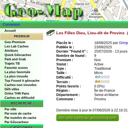
Connexion
Accueil
Les Filles Dieu, Lieu-dit de Provins
PREMIUM
Geo-Premium
Placée le :
18/08/2025 par
Gring
Les Lab Caches
Publiée le :
23/08/2025
Attributs
Dernier "Found it" :
25/07/2026 - 13 jours
Quick Géocaches
Nombre de found :
9
Park and Grab
Premium :
Non
Trajets TB
Statut :
Active
Favorite scores
Type :
Traditional
La plus favorisée
Taille :
Micro
La plus trouvée
Difficulté :
Top Found it géocache
Terrain :
Caches non trouvées
Points favoris :
0
(0%)
Défi villes
Région :
Île-de-France
Ortho THR Paris
Département :
Seine-et-Marne
Caches en difficulté
Commune :
Provins
RECHERCHE
Par ville
Dernière mise à jour le 07/08/2026 à 22:16:31
Par nom de cache
Voir cette cache sur geocaching.com
Par numéro de cache
Par Géocacheur
CATÉGORIES