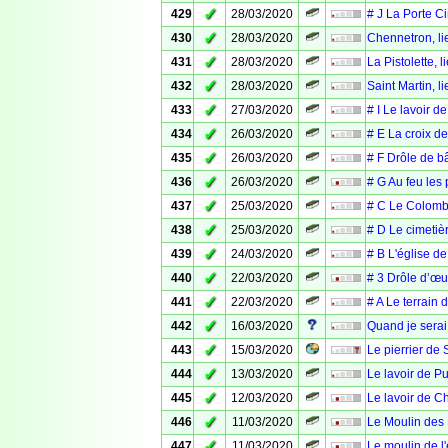
✓
429
28/03/2020
# J La Porte Ci
✓
430
28/03/2020
Chennetron, li
✓
431
28/03/2020
La Pistolette, 
✓
432
28/03/2020
Saint Martin, l
✓
433
27/03/2020
# I Le lavoir d
✓
434
26/03/2020
# E La croix de
✓
435
26/03/2020
# F Drôle de bâ
✓
436
26/03/2020
# G Au feu les 
✓
437
25/03/2020
# C Le Colombie
✓
438
25/03/2020
# D Le cimetièr
✓
439
24/03/2020
# B L'église de
✓
440
22/03/2020
# 3 Drôle d’œu
✓
441
22/03/2020
# A Le terrain 
✓
442
16/03/2020
Quand je serai 
✓
443
15/03/2020
Le pierrier de 
✓
444
13/03/2020
Le lavoir de Pui
✓
445
12/03/2020
Le lavoir de C
✓
446
11/03/2020
Le Moulin des P
✓
447
11/03/2020
Le moulin de l'