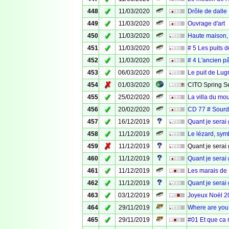
✓
448
11/03/2020
Drôle de dalle
✓
449
11/03/2020
Ouvrage d'art
✓
450
11/03/2020
Haute maison, l
✓
451
11/03/2020
# 5 Les puits 
✓
452
11/03/2020
# 4 L'ancien p
✓
453
06/03/2020
Le puit de Lug
✗
454
01/03/2020
CITO Spring Se
✓
455
25/02/2020
La villa du mou
✓
456
20/02/2020
CD 77 # Sour
✓
457
16/12/2019
Quant je serai
✓
458
11/12/2019
Le lézard, symb
✗
459
11/12/2019
Quant je serai 
✓
460
11/12/2019
Quant je serai
✓
461
11/12/2019
Les marais de 
✓
462
11/12/2019
Quant je serai 
✓
463
03/12/2019
Joyeux Noël 2
✓
464
29/11/2019
Where are you
✓
465
29/11/2019
#01 Et que ca 