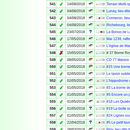
✓
541
14/08/2018
Terrain Multi-
✓
542
04/08/2018
Lunay, lieu dit
✓
543
04/08/2018
Cormeron, lieu
✓
544
04/08/2018
Richebourg, li
✓
545
23/07/2018
La Bonus de L
✓
546
17/05/2018
Mai 1239, rafle
✓
547
15/05/2018
L'église de M
✗
548
15/05/2018
# 37 Borne Ro
✓
549
08/05/2018
CD 77 Maison
✓
550
02/05/2018
#25 Une borne
✓
551
02/05/2018
Le lavoir oubli
✓
552
02/05/2018
L'hippodrome 
✓
553
01/05/2018
#3 La borne de 
✓
554
01/05/2018
#5 Encore un 
✓
555
01/05/2018
#18 Les Quatre
✓
556
01/05/2018
#19 La boite s
✓
557
01/05/2018
#24 Lignes sou
✓
558
22/04/2018
#5 Le petit tour
✓
559
28/03/2018
Pigy, lieu dits