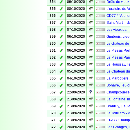
✓
354
09/10/2020
Drôle de vieux
✓
355
08/10/2020
L'oratoire de V
✓
356
08/10/2020
CD77 # Voulton
✓
357
07/10/2020
Saint-Martin-d
✓
358
07/10/2020
Les vieux pann
✓
359
06/10/2020
Gimbrois, Lieu
✓
360
06/10/2020
Le château de
✓
361
06/10/2020
Le Plessis Poil
✓
362
06/10/2020
Le Plessis Pam
✓
363
05/10/2020
Le Houssay, li
✓
364
05/10/2020
Le Château d
✓
365
04/10/2020
La Margotière, 
✓
366
02/10/2020
Bohaire, lieu-d
✓
367
22/09/2020
Champcouelle, 
✓
368
21/09/2020
La Fontaine, li
✓
369
21/09/2020
Brantilly, Lieu
✓
370
21/09/2020
La Jolie croix d
✓
371
21/09/2020
CPA77 Champc
✓
372
20/09/2020
Les Granges, li