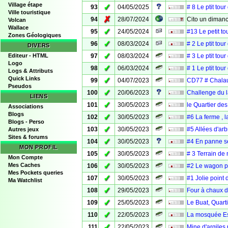
Village étape
✓
93
04/05/2025
# 8 Le ptit tour
Ville touristique
✗
94
28/07/2024
Cito un diman
Volcan
Wallace
✓
95
24/05/2024
#13 Le petit to
Zones Géologiques
✓
96
08/03/2024
# 2 Le ptit tou
DIVERS
✓
Editeur - HTML
97
08/03/2024
# 3 Le ptit tou
Logo
✓
98
06/03/2024
# 1 Le ptit tou
Logs & Attributs
Quick Links
✓
99
04/07/2023
CD77 # Chalau
Pseudos
✓
100
20/06/2023
Challenge du l
LIENS
✓
101
30/05/2023
le Quartier de
Associations
Blogs
✓
102
30/05/2023
#6 La ferme , 
Blogs - Perso
✓
103
30/05/2023
#5 Allées d'ar
Autres jeux
Sites & forums
✓
104
30/05/2023
#4 En panne se
MON PROFIL
✓
105
30/05/2023
# 3 Terrain de
Mon Compte
✓
Mes Caches
106
30/05/2023
#2 Le wagon p
Mes Pockets queries
✓
107
30/05/2023
#1 Jolie point
Ma Watchlist
✓
108
29/05/2023
Four à chaux d
✓
109
25/05/2023
Le Buat, Quart
✓
110
22/05/2023
La mosquée Es
✓
111
22/05/2023
Mine d'argiles