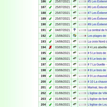
✓
186
25/07/2021
#5 Les Éolien
✓
187
25/07/2021
#6 Les Éolien
✓
188
25/07/2021
#7 Les Éolien
✓
189
25/07/2021
#8 Les Éolien
✓
190
25/07/2021
#9 Les Éolien
✓
191
04/07/2021
La central de 
✓
192
15/06/2021
Les plages de 
✓
193
14/06/2021
La croix Nord 
✗
194
03/06/2021
# 4 Les abeill
✓
195
03/06/2021
# 5 Le bois de 
✓
196
03/06/2021
# 6 Le bois de
✓
197
03/06/2021
# 7 La Guette 
✓
198
03/06/2021
# 8 Le bois de
✓
199
03/06/2021
# 9 La chaussé
✓
200
03/06/2021
# 10 La chauss
✓
201
01/06/2021
Marival, lieu-d
✓
202
01/06/2021
L'église de Vil
✓
203
01/06/2021
L'église de fo
✓
204
01/06/2021
L'église de Lo