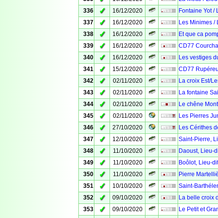
✓
336
16/12/2020
Fontaine Yot /
✓
337
16/12/2020
Les Minimes /
✓
338
16/12/2020
Et que ca pom
✓
339
16/12/2020
CD77 Courch
✓
340
16/12/2020
Les vestiges 
✓
341
15/12/2020
CD77 Rupére
✓
342
02/11/2020
La croix Est/Le
✓
343
02/11/2020
La fontaine Sai
✓
344
02/11/2020
Le chêne Mont
✓
345
02/11/2020
Les Pierres Ju
✓
346
27/10/2020
Les Cérithes d
✓
347
12/10/2020
Saint-Pierre, L
✓
348
11/10/2020
Daoust, Lieu-d
✓
349
11/10/2020
Boôlot, Lieu-di
✓
350
11/10/2020
Pierre Martell
✓
351
10/10/2020
Saint-Barthéle
✓
352
09/10/2020
La belle croix 
✓
353
09/10/2020
Le Petit et Gr