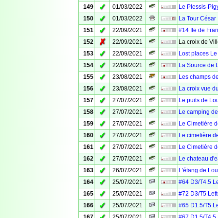
✓
149
01/03/2022
Le Plessis-Pigy
✓
150
01/03/2022
La Tour César
✓
151
22/09/2021
#14 Ile de Fr
✗
152
22/09/2021
La croix de Vil
✓
153
22/09/2021
Lost places Le
✓
154
22/09/2021
La Source de 
✓
155
23/08/2021
Les champs de
✓
156
23/08/2021
La croix vue du
✓
157
27/07/2021
Le puits de Lo
✓
158
27/07/2021
Le camping d
✓
159
27/07/2021
Le Cimetière 
✓
160
27/07/2021
Le cimetière d
✓
161
27/07/2021
Le Cimetière d
✓
162
27/07/2021
Le chateau d'
✓
163
26/07/2021
L'étang de Lo
✓
164
25/07/2021
#64 D3/T4.5 Le
✓
165
25/07/2021
#72 D3/T5 Lett
✓
166
25/07/2021
#65 D1.5/T5 Le
✓
167
25/07/2021
#67 D1.5/T4.5 