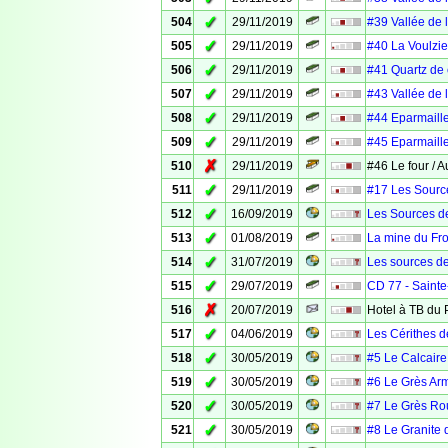
✓
504
29/11/2019
#39 Vallée de 
✓
505
29/11/2019
#40 La Voulzie
✓
506
29/11/2019
#41 Quartz de 
✓
507
29/11/2019
#43 Vallée de 
✓
508
29/11/2019
#44 Eparmaille
✓
509
29/11/2019
#45 Eparmaille
✗
510
29/11/2019
#46 Le four / 
✓
511
29/11/2019
#17 Les Source
✓
512
16/09/2019
Les Sources d
✓
513
01/08/2019
La mine du Fro
✓
514
31/07/2019
Les sources d
✓
515
29/07/2019
CD 77 - Saint
✗
516
20/07/2019
Hotel à TB du 
✓
517
04/06/2019
Les Cérithes d
✓
518
30/05/2019
#5 Le Calcaire
✓
519
30/05/2019
#6 Le Grès Arm
✓
520
30/05/2019
#7 Le Grès Ro
✓
521
30/05/2019
#8 Le Granite 