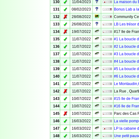
✓
130
11/04/2023
La maison du 
✓
131
08/02/2023
Bonus Lab a la
✗
132
28/08/2022
Community Cel
✓
133
26/08/2022
LB Les trésor 
✗
134
19/07/2022
#17 Ile de Fr
✓
135
11/07/2022
#1 La boucle 
✓
136
11/07/2022
#2 La boucle 
✓
137
11/07/2022
#3 La boucle 
✓
138
11/07/2022
#4 La boucle 
✓
139
11/07/2022
#5 La boucle 
✓
140
11/07/2022
#6 La boucle 
✓
141
11/07/2022
Le Montaudin,Q
✗
142
11/07/2022
La Rue , Quarti
✓
143
10/07/2022
#15 Ile de Fr
✓
144
10/07/2022
#16 Ile de Fr
✗
145
10/07/2022
Parc des Cas
✓
146
16/03/2022
La vielle pom
✓
147
16/03/2022
LP la cabane de
✓
148
16/03/2022
Une petit paus