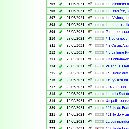
✓
205
01/06/2021
Le colombier 
✓
206
01/06/2021
La Cerclière, l
✓
207
01/06/2021
Les Viviers, li
✓
208
01/06/2021
La baronnie, l
✓
209
28/05/2021
Terrain de spo
✓
210
28/05/2021
# 1 Le cimetiè
✓
211
28/05/2021
# 2 Ca gaz/La
✓
212
28/05/2021
# 3 La ligne P
✓
213
28/05/2021
LD Fontaine-s
✓
214
28/05/2021
Villegruis, Lie
✓
215
28/05/2021
La Queue aux B
✓
216
28/05/2021
Écury / lieu-di
✓
217
28/05/2021
CD77 Louan - V
✓
218
28/05/2021
La croix Sud d
✓
219
15/05/2021
Un petit repas
✓
220
15/05/2021
#13 Ile de Fr
✓
221
14/05/2021
#11 Ile de Fr
✓
222
14/05/2021
La commander
✓
223
14/05/2021
#12 Ile de Fr