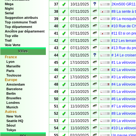
✓
Mega
37
10/11/2025
2Km500 GR11 P
Night
✓
38
07/11/2025
#8 La sente à 
Serial
Suggestion attributs
✓
39
07/11/2025
#9 La mosqué
Top commune Tradi
✓
40
07/11/2025
#10 Rue de Ch
Top département
Ancêtre par département
✓
41
07/11/2025
#11 Et si on p
Top ville
✓
Trail
42
07/11/2025
#12 Les terrai
Voie Verte
✓
43
07/11/2025
#13 Rue du pr
Villes
✓
44
02/11/2025
# 14 Le croise
France
Lyon
✓
45
17/10/2025
#1 La vélovoie
Marseille
✓
46
17/10/2025
#2 La vélovoie
Paris
Toulouse
✓
47
17/10/2025
#3 La vélovoie
Europe
✓
48
11/10/2025
#4 La vélovoie
Amsterdam
Barcelone
✓
49
11/10/2025
#5 La vélovoie
Berlin
Bruxelles
✓
50
11/10/2025
#6 La vélovoie
Londres
✓
51
11/10/2025
#7 La vélovoie
Munich
Autres
✓
52
11/10/2025
#8 La vélovoie
New York
✓
53
11/10/2025
#9 La vélovoie
Seattle HQ
Séoul
✓
54
11/10/2025
#10 La vélovoi
Tokyo
✓
55
02/10/2025
Un pause s'im