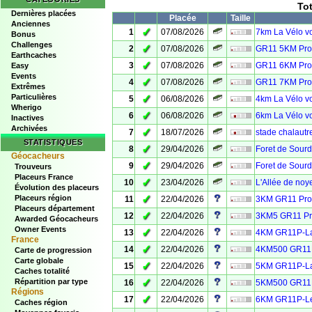
To
Dernières placées
Placée
Taille
Anciennes
✓
1
07/08/2026
7km La Vélo v
Bonus
Challenges
✓
2
07/08/2026
GR11 5KM Prov
Earthcaches
✓
3
07/08/2026
GR11 6KM Prov
Easy
Events
✓
4
07/08/2026
GR11 7KM Prov
Extrêmes
Particulières
✓
5
06/08/2026
4km La Vélo v
Wherigo
✓
6
06/08/2026
6km La Vélo v
Inactives
Archivées
✓
7
18/07/2026
stade chalautre
STATISTIQUES
✓
8
29/04/2026
Foret de Sour
Géocacheurs
✓
9
29/04/2026
Foret de Sour
Trouveurs
Placeurs France
✓
10
23/04/2026
L'Allée de noy
Évolution des placeurs
✓
Placeurs région
11
22/04/2026
3KM GR11 Prov
Placeurs département
✓
12
22/04/2026
3KM5 GR11 Pro
Awarded Géocacheurs
Owner Events
✓
13
22/04/2026
4KM GR11P-La 
France
✓
14
22/04/2026
4KM500 GR11P-
Carte de progression
Carte globale
✓
15
22/04/2026
5KM GR11P-La 
Caches totalité
✓
Répartition par type
16
22/04/2026
5KM500 GR11P-
Régions
✓
17
22/04/2026
6KM GR11P-Le 
Caches région