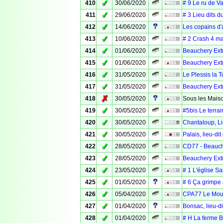
✓
410
30/06/2020
# 9 Le ru de Va
✓
411
29/06/2020
# 3 Lieu dits d
✓
412
14/06/2020
Les copains d'
✓
413
10/06/2020
# 2 Crash 4 m
✓
414
01/06/2020
Beauchery Extr
✓
415
01/06/2020
Beauchery Extr
✓
416
31/05/2020
Le Plessis la T
✓
417
31/05/2020
Beauchery Ext
✗
418
30/05/2020
Sous les Maiso
✓
419
30/05/2020
#5bis Le terra
✓
420
30/05/2020
Chantaloup, Li
✓
421
30/05/2020
Palais, lieu-di
✓
422
28/05/2020
CD77 - Beauche
✓
423
28/05/2020
Beauchery Extr
✓
424
23/05/2020
# 1 L'église S
✓
425
01/05/2020
# 6 Ça grimpe 
✓
426
05/04/2020
CPA77 Le Moul
✓
427
01/04/2020
Bonsac, lieu-d
✓
428
01/04/2020
# H La ferme Br