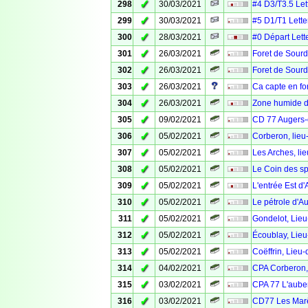
✓
298
30/03/2021
#4 D3/T3.5 Let
✓
299
30/03/2021
#5 D1/T1 Lette
✓
300
28/03/2021
#0 Départ Lett
✓
301
26/03/2021
Foret de Sourd
✓
302
26/03/2021
Foret de Sourd
✓
303
26/03/2021
Ca capte en fo
✓
304
26/03/2021
Zone humide d
✓
305
09/02/2021
CD 77 Augers-
✓
306
05/02/2021
Corberon, lieu
✓
307
05/02/2021
Les Arches, li
✓
308
05/02/2021
Le Coin des sp
✓
309
05/02/2021
L'entrée Est d
✓
310
05/02/2021
Le pétrole d'A
✓
311
05/02/2021
Gondelot, Lieu
✓
312
05/02/2021
Écoublay, Lieu
✓
313
05/02/2021
Coëffrin, Lieu-
✓
314
04/02/2021
CPA Corberon, 
✓
315
03/02/2021
CPA 77 L'aube
✓
316
03/02/2021
CD77 Les Mar