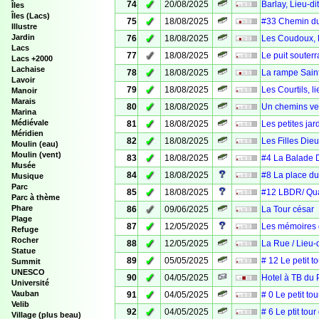
✓
74
20/08/2025
Barlay, Lieu-di
Îles
Îles (Lacs)
✓
75
18/08/2025
#33 Chemin du 
Illustre
✓
Jardin
76
18/08/2025
Les Coudoux, L
Lacs
✓
77
18/08/2025
Le puit souterr
Lacs +2000
Lachaise
✓
78
18/08/2025
La rampe Saint 
Lavoir
✓
79
18/08/2025
Les Courtils, l
Manoir
Marais
✓
80
18/08/2025
Un chemins ve
Marina
✓
Médiévale
81
18/08/2025
Les petites jar
Méridien
✓
82
18/08/2025
Les Filles Dieu
Moulin (eau)
Moulin (vent)
✓
83
18/08/2025
#4 La Balade D
Musée
✓
84
18/08/2025
#8 La place du
Musique
Parc
✓
85
18/08/2025
#12 LBDR/ Quan
Parc à thème
✓
Phare
86
09/06/2025
La Tour césar
Plage
✓
87
12/05/2025
Les mémoires d
Refuge
Rocher
✓
88
12/05/2025
La Rue / Lieu-d
Statue
✓
89
05/05/2025
# 12 Le petit to
Summit
UNESCO
✓
90
04/05/2025
Hotel à TB du 
Université
✓
Vauban
91
04/05/2025
# 0 Le petit to
Velib
✓
92
04/05/2025
# 6 Le ptit tou
Village (plus beau)