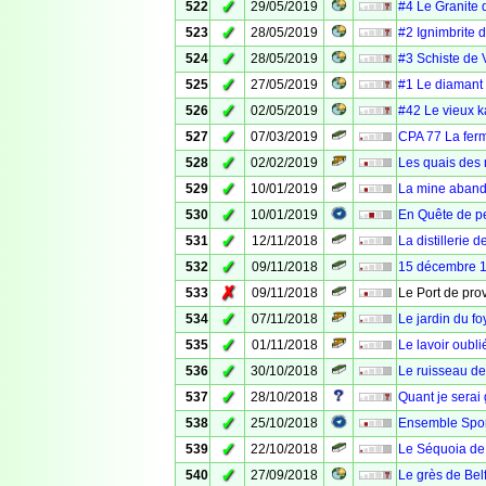
✓
522
29/05/2019
#4 Le Granite 
✓
523
28/05/2019
#2 Ignimbrite 
✓
524
28/05/2019
#3 Schiste de 
✓
525
27/05/2019
#1 Le diamant 
✓
526
02/05/2019
#42 Le vieux k
✓
527
07/03/2019
CPA 77 La fer
✓
528
02/02/2019
Les quais des 
✓
529
10/01/2019
La mine abando
✓
530
10/01/2019
En Quête de pe
✓
531
12/11/2018
La distillerie 
✓
532
09/11/2018
15 décembre 19
✗
533
09/11/2018
Le Port de pro
✓
534
07/11/2018
Le jardin du fo
✓
535
01/11/2018
Le lavoir oubli
✓
536
30/10/2018
Le ruisseau de
✓
537
28/10/2018
Quant je serai 
✓
538
25/10/2018
Ensemble Sport
✓
539
22/10/2018
Le Séquoia de 
✓
540
27/09/2018
Le grès de Belf