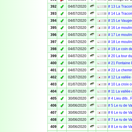
✓
392
04/07/2020
# 13 La Traco
✓
393
04/07/2020
# 14 La Traco
✓
394
04/07/2020
# 15 Le Vauge
✓
395
04/07/2020
# 16 Le moulin
✓
396
04/07/2020
# 17 Le moulin
✓
397
04/07/2020
# 18 Le moulin
✓
398
04/07/2020
# 19 Le coin de
✓
399
04/07/2020
# 20 La tour d
✓
400
04/07/2020
# 21 Fontaine 
✓
401
04/07/2020
# 22 Le chemin
✓
402
02/07/2020
# 12 La vallée
✓
403
01/07/2020
# 10 La croix o
✓
404
01/07/2020
# 11 La vallée
✓
405
30/06/2020
# 4 Lieu dits ,
✓
406
30/06/2020
# 5 Le ru de Va
✓
407
30/06/2020
# 6 Le ru de Va
✓
408
30/06/2020
# 7 Le ru de Va
✓
409
30/06/2020
# 8 Le ru de Va