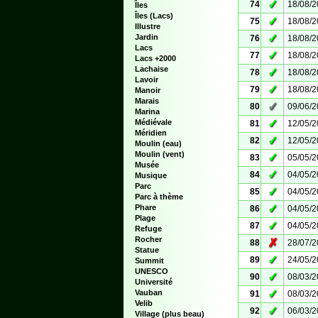
✓
74
18/08/
Îles
Îles (Lacs)
✓
75
18/08/
Illustre
✓
Jardin
76
18/08/
Lacs
✓
77
18/08/
Lacs +2000
Lachaise
✓
78
18/08/
Lavoir
✓
79
18/08/
Manoir
Marais
✓
80
09/06/
Marina
✓
Médiévale
81
12/05/
Méridien
✓
82
12/05/
Moulin (eau)
Moulin (vent)
✓
83
05/05/
Musée
✓
84
04/05/
Musique
Parc
✓
85
04/05/
Parc à thème
✓
Phare
86
04/05/
Plage
✓
87
04/05/
Refuge
Rocher
✗
88
28/07/
Statue
✓
89
24/05/
Summit
UNESCO
✓
90
08/03/
Université
✓
Vauban
91
08/03/
Velib
✓
92
06/03/
Village (plus beau)