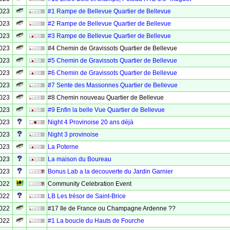
2023
#1 Rampe de Bellevue Quartier de Bellevue
2023
#2 Rampe de Bellevue Quartier de Bellevue
2023
#3 Rampe de Bellevue Quartier de Bellevue
2023
#4 Chemin de Gravissots Quartier de Bellevue
2023
#5 Chemin de Gravissots Quartier de Bellevue
2023
#6 Chemin de Gravissots Quartier de Bellevue
2023
#7 Sente des Massonnes Quartier de Bellevue
2023
#8 Chemin nouveau Quartier de Bellevue
2023
#9 Enfin la belle Vue Quartier de Bellevue
2023
Night 4 Provinoise 20 ans déjà
2023
Night 3 provinoise
2023
La Poterne
2023
La maison du Boureau
2023
Bonus Lab a la decouverte du Jardin Garnier
2022
Community Celebration Event
2022
LB Les trésor de Saint-Brice
2022
#17 Ile de France ou Champagne Ardenne ??
2022
#1 La boucle du Hauts de Fourche