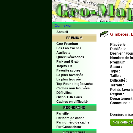
Connexion
Accueil
Gimbrois, L
PREMIUM
Geo-Premium
Placée le :
Les Lab Caches
Publiée le :
Attributs
Dernier "Found
Quick Géocaches
Nombre de fo
Park and Grab
Premium :
Trajets TB
Statut :
Favorite scores
Type :
La plus favorisée
Taille :
La plus trouvée
Difficulté :
Top Found it géocache
Terrain :
Caches non trouvées
Points favoris
Défi villes
Région :
Ortho THR Paris
Département 
Caches en difficulté
Commune :
RECHERCHE
Par ville
Dernière mise
Par nom de cache
Voir cette 
Par numéro de cache
Par Géocacheur
CATÉGORIES