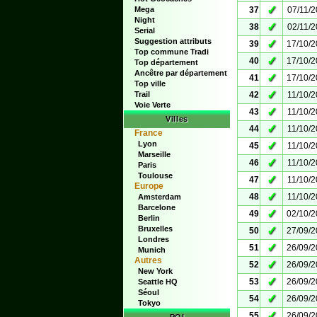
✓
Mega
37
07/11/
Night
✓
38
02/11/
Serial
Suggestion attributs
✓
39
17/10/
Top commune Tradi
✓
40
17/10/
Top département
Ancêtre par département
✓
41
17/10/
Top ville
✓
Trail
42
11/10/
Voie Verte
✓
43
11/10/
Villes
✓
44
11/10/
France
Lyon
✓
45
11/10/
Marseille
✓
46
11/10/
Paris
Toulouse
✓
47
11/10/
Europe
✓
48
11/10/
Amsterdam
Barcelone
✓
49
02/10/
Berlin
Bruxelles
✓
50
27/09/
Londres
✓
51
26/09/
Munich
Autres
✓
52
26/09/
New York
✓
53
26/09/
Seattle HQ
Séoul
✓
54
26/09/
Tokyo
✓
55
26/09/