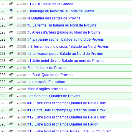
2023
CD77 # Chalautre la Grande
2023
Challenge du lavoir de la Fontaine Riante
2023
le Quartier des sentes de Provins
2023
#6 La ferme , la balade au Nord de Provins
2023
#5 Allées d'arbres Balade au Nord de Provins
2023
#4 En panne seche , balade au nord de Provins
2023
# 3 Terrain de moto cross / Balade au Nord Provins
2023
#2 Le wagon perdu Balade au Nord de Provins
2023
#1 Jolie point de vue Balade au nord de Provins
2023
Four à chaux de Provins
2023
Le Buat, Quartier de Provins
2023
La mosquée Es - salam
2023
Mine d'argiles provinoise
2023
Les Sablons, Quartier de Provins
2023
#10 Entre Bois et champs Quartier de Belle Croix
2023
#11 Entre Bois et champs Quartier de Belle Croix
2023
#12 Entre Bois et champs Quartier de Belle Croix
2023
#13 Entre Bois et champs Quartier de Farion
2023
#15 Entre Bois et champs, Poteau RTE 3.0 "muguet"