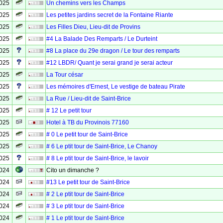
2025
Un chemins vers les Champs
2025
Les petites jardins secret de la Fontaine Riante
2025
Les Filles Dieu, Lieu-dit de Provins
2025
#4 La Balade Des Remparts / Le Durteint
2025
#8 La place du 29e dragon / Le tour des remparts
2025
#12 LBDR/ Quant je serai grand je serai acteur
2025
La Tour césar
2025
Les mémoires d'Ernest, Le vestige de bateau Pirate
2025
La Rue / Lieu-dit de Saint-Brice
2025
# 12 Le petit tour
2025
Hotel à TB du Provinois 77160
2025
# 0 Le petit tour de Saint-Brice
2025
# 6 Le ptit tour de Saint-Brice, Le Chanoy
2025
# 8 Le ptit tour de Saint-Brice, le lavoir
2024
Cito un dimanche ?
2024
#13 Le petit tour de Saint-Brice
2024
# 2 Le ptit tour de Saint-Brice
2024
# 3 Le ptit tour de Saint-Brice
2024
# 1 Le ptit tour de Saint-Brice