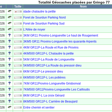
Totalité Géocaches placées par Gringo 77
ée
Taille
Nom
2026
stade chalautre la petite
2026
Foret de Sourdun Parking Nord
2026
Foret de Sourdun Parking Sud
2026
L'Allée de noyer
2026
3KM GR11 Provins-Longueville Le haut de Rougement
2026
3KM5 GR11 Provins-Longueville les quarante Arpents
2026
4KM GR11P-La Route et Rue de Provins
2026
4KM500 GR11P-L Chalautre la petite
2026
5KM GR11P-La Route de Longueville
2026
5KM500 GR11P-La Route du pressoir dieu
2026
6KM GR11P-Le pressoir dieu
2026
6KM500 GR11P-L Les potières
2026
7KM GR11Provins-Longueville Grisbonval
2026
7KM500 GR11Provins-Longueville Les Cailloutis
2026
8KM GR11P-L La croix Gérard
2026
8KM500 GR11P-L Carrière de Beaujard
2026
Entre chemin et sentier