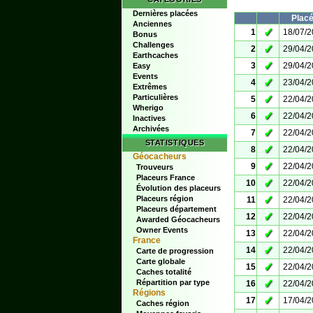
Dernières placées
Plac
Anciennes
✓
1
18/07/
Bonus
Challenges
✓
2
29/04/
Earthcaches
✓
3
29/04/
Easy
Events
✓
4
23/04/
Extrêmes
Particulières
✓
5
22/04/
Wherigo
✓
6
22/04/
Inactives
Archivées
✓
7
22/04/
STATISTIQUES
✓
8
22/04/
Géocacheurs
✓
9
22/04/
Trouveurs
Placeurs France
✓
10
22/04/
Évolution des placeurs
✓
Placeurs région
11
22/04/
Placeurs département
✓
12
22/04/
Awarded Géocacheurs
Owner Events
✓
13
22/04/
France
✓
14
22/04/
Carte de progression
Carte globale
✓
15
22/04/
Caches totalité
✓
Répartition par type
16
22/04/
Régions
✓
17
17/04/
Caches région