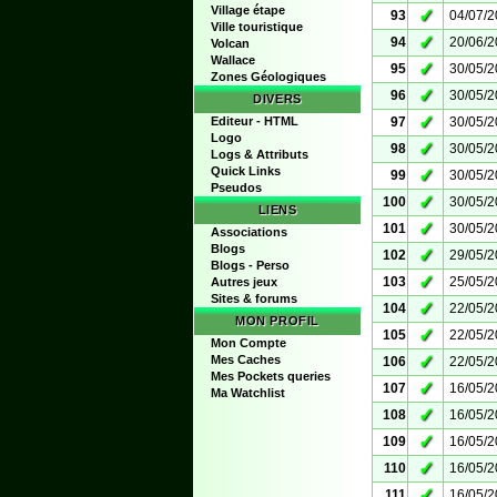
Village étape
✓
93
04/07/
Ville touristique
✓
94
20/06/
Volcan
Wallace
✓
95
30/05/
Zones Géologiques
✓
96
30/05/
DIVERS
✓
Editeur - HTML
97
30/05/
Logo
✓
98
30/05/
Logs & Attributs
Quick Links
✓
99
30/05/
Pseudos
✓
100
30/05/
LIENS
✓
101
30/05/
Associations
Blogs
✓
102
29/05/
Blogs - Perso
✓
103
25/05/
Autres jeux
Sites & forums
✓
104
22/05/
MON PROFIL
✓
105
22/05/
Mon Compte
✓
Mes Caches
106
22/05/
Mes Pockets queries
✓
107
16/05/
Ma Watchlist
✓
108
16/05/
✓
109
16/05/
✓
110
16/05/
✓
111
16/05/