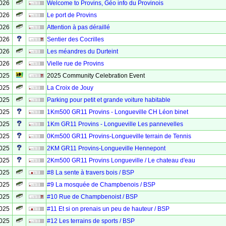
2026
Welcome to Provins, Géo info du Provinois
2026
Le port de Provins
2026
Attention à pas déraillé
2026
Sentier des Cocrilles
2026
Les méandres du Durteint
2026
Vielle rue de Provins
2025
2025 Community Celebration Event
2025
La Croix de Jouy
2025
Parking pour petit et grande voiture habitable
2025
1Km500 GR11 Provins - Longueville CH Léon binet
2025
1Km GR11 Provins - Longueville Les pannevelles
2025
0Km500 GR11 Provins-Longueville terrain de Tennis
2025
2KM GR11 Provins-Longueville Hennepont
2025
2Km500 GR11 Provins Longueville / Le chateau d'eau
2025
#8 La sente à travers bois / BSP
2025
#9 La mosquée de Champbenois / BSP
2025
#10 Rue de Champbenoist / BSP
2025
#11 Et si on prenais un peu de hauteur / BSP
2025
#12 Les terrains de sports / BSP