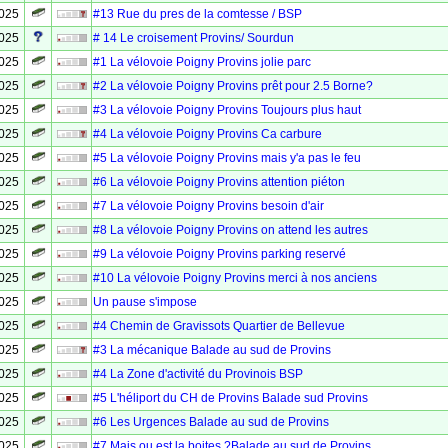
2025
#13 Rue du pres de la comtesse / BSP
2025
# 14 Le croisement Provins/ Sourdun
2025
#1 La vélovoie Poigny Provins jolie parc
2025
#2 La vélovoie Poigny Provins prêt pour 2.5 Borne?
2025
#3 La vélovoie Poigny Provins Toujours plus haut
2025
#4 La vélovoie Poigny Provins Ca carbure
2025
#5 La vélovoie Poigny Provins mais y'a pas le feu
2025
#6 La vélovoie Poigny Provins attention piéton
2025
#7 La vélovoie Poigny Provins besoin d'air
2025
#8 La vélovoie Poigny Provins on attend les autres
2025
#9 La vélovoie Poigny Provins parking reservé
2025
#10 La vélovoie Poigny Provins merci à nos anciens
2025
Un pause s'impose
2025
#4 Chemin de Gravissots Quartier de Bellevue
2025
#3 La mécanique Balade au sud de Provins
2025
#4 La Zone d'activité du Provinois BSP
2025
#5 L'héliport du CH de Provins Balade sud Provins
2025
#6 Les Urgences Balade au sud de Provins
2025
#7 Mais ou est la boites ?Balade au sud de Provins