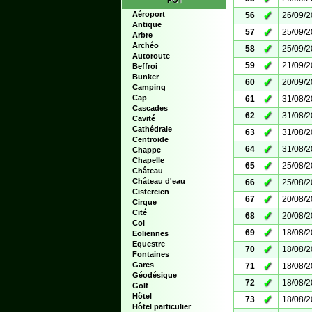
POI
✓
Aéroport
56
26/09/
Antique
✓
57
25/09/
Arbre
Archéo
✓
58
25/09/
Autoroute
✓
59
21/09/
Beffroi
Bunker
✓
60
20/09/
Camping
✓
Cap
61
31/08/
Cascades
✓
62
31/08/
Cavité
Cathédrale
✓
63
31/08/
Centroide
✓
64
31/08/
Chappe
Chapelle
✓
65
25/08/
Château
✓
Château d'eau
66
25/08/
Cistercien
✓
67
20/08/
Cirque
Cité
✓
68
20/08/
Col
✓
69
18/08/
Eoliennes
Equestre
✓
70
18/08/
Fontaines
✓
Gares
71
18/08/
Géodésique
✓
72
18/08/
Golf
Hôtel
✓
73
18/08/
Hôtel particulier