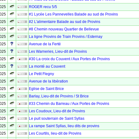
2025
ROGER recu 5/5
2025
#1 Lycée Les Pannevelles Balade au sud de Provins
2025
#2 L'alimentaire Balade au sud de Provins
2025
#8 Chemin nouveau Quartier de Bellevue
2025
La ligne Provins de Train Provins / Esternay
2025
Avenue de la Ferté
2025
Les Warneries, Lieu-dit de Provins
2025
#30 La croix du Couvent / Aux Portes de Provins
2025
La monté au Couvent
2025
Le Petit Flegny
2025
Avenue de la libération
2025
Eglise de Saint Brice
2025
Barlay, Lieu-dit de Provins / St Brice
2025
#33 Chemin du Barreau / Aux Portes de Provins
2025
Les Coudoux, Lieu-dit de Provins
2025
Le puit souterrain de Saint Syllas
2025
La rampe Saint Syllas, lieu dits de provins
2025
Les Courtils, lieu-dit de Provins