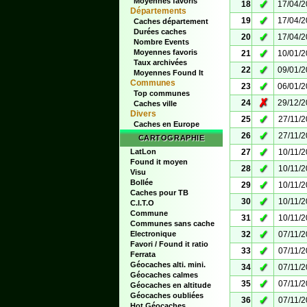
Moyennes favoris
✓
18
17/04/
Départements
✓
19
17/04/
Caches département
Durées caches
✓
20
17/04/
Nombre Events
✓
Moyennes favoris
21
10/01/
Taux archivées
✓
22
09/01/
Moyennes Found It
Communes
✓
23
06/01/
Top communes
✗
24
29/12/
Caches ville
Divers
✓
25
27/11/
Caches en Europe
✓
26
27/11/
CARTOGRAPHIE
✓
LatLon
27
10/11/
Found it moyen
✓
28
10/11/
Visu
Bollée
✓
29
10/11/
Caches pour TB
✓
30
10/11/
C.I.T.O
Commune
✓
31
10/11/
Communes sans cache
✓
Electronique
32
07/11/
Favori / Found it ratio
✓
33
07/11/
Ferrata
Géocaches alti. mini.
✓
34
07/11/
Géocaches calmes
✓
35
07/11/
Géocaches en altitude
Géocaches oubliées
✓
36
07/11/
Hot Géocaches