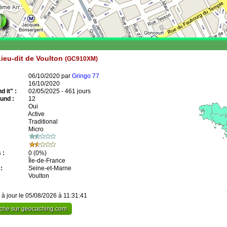
ieu-dit de Voulton
(GC910XM)
06/10/2020 par
Gringo 77
16/10/2020
 it" :
02/05/2025 - 461 jours
und :
12
Oui
Active
Traditional
Micro
 :
0
(0%)
Île-de-France
:
Seine-et-Marne
Voulton
 à jour le 05/08/2026 à 11:31:41
cache sur geocaching.com