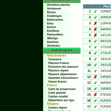
Dernières placées
Plac
Anciennes
✓
1
13/09/
Bonus
Challenges
✓
2
25/05/
Earthcaches
✗
3
12/04/
Easy
Events
✗
4
04/04/
Extrêmes
Particulières
✗
5
13/12/
Wherigo
✓
6
09/12/
Inactives
Archivées
✓
7
27/11/
STATISTIQUES
✓
8
27/11/
Géocacheurs
✓
9
26/11/
Trouveurs
Placeurs France
✓
10
26/11/
Évolution des placeurs
✓
Placeurs région
11
24/11/
Placeurs département
✗
12
14/09/
Awarded Géocacheurs
Owner Events
✓
13
08/09/
France
✓
14
16/08/
Carte de progression
Carte globale
✗
15
07/03/
Caches totalité
✓
Répartition par type
16
01/03/
Régions
✓
17
01/03/
Caches région