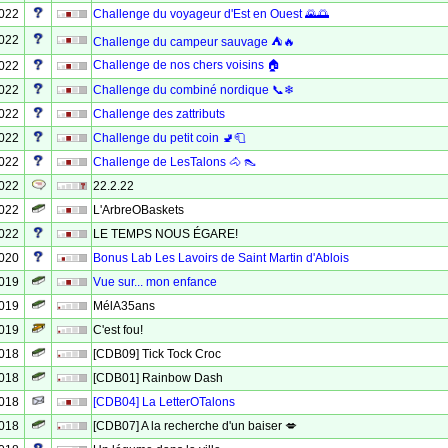
2022
Challenge du voyageur d'Est en Ouest 🌄🌅
2022
Challenge du campeur sauvage ⛺🔥
Challenge de nos chers voisins 🏠
2022
2022
Challenge du combiné nordique 📞❄
2022
Challenge des zattributs
2022
Challenge du petit coin 🚽🧻
2022
Challenge de LesTalons 🐴 👠
2022
22.2.22
2022
L'ArbreOBaskets
2022
LE TEMPS NOUS ÉGARE!
2020
Bonus Lab Les Lavoirs de Saint Martin d'Ablois
2019
Vue sur... mon enfance
2019
MélA35ans
2019
C'est fou!
2018
[CDB09] Tick Tock Croc
2018
[CDB01] Rainbow Dash
2018
[CDB04] La LetterOTalons
2018
[CDB07] A la recherche d'un baiser 💋