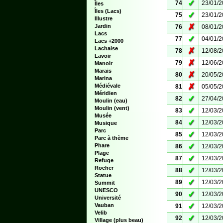
✓
74
23/01/
Îles
Îles (Lacs)
✓
75
23/01/
Illustre
✗
Jardin
76
08/01/
Lacs
✓
77
04/01/
Lacs +2000
Lachaise
✗
78
12/08/
Lavoir
✗
79
12/06/
Manoir
Marais
✗
80
20/05/
Marina
✗
Médiévale
81
05/05/
Méridien
✓
82
27/04/
Moulin (eau)
Moulin (vent)
✓
83
12/03/
Musée
✓
84
12/03/
Musique
Parc
✓
85
12/03/
Parc à thème
✓
Phare
86
12/03/
Plage
✓
87
12/03/
Refuge
Rocher
✓
88
12/03/
Statue
✓
89
12/03/
Summit
UNESCO
✓
90
12/03/
Université
✓
Vauban
91
12/03/
Velib
✓
92
12/03/
Village (plus beau)