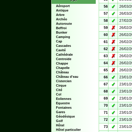
POI
✓
Aéroport
56
26/03/
Antique
✓
57
26/03/
Arbre
Archéo
✓
58
27/02/
Autoroute
✗
59
26/02/
Beffroi
Bunker
✗
60
26/02/
Camping
✗
Cap
61
26/02/
Cascades
✗
62
26/02/
Cavité
Cathédrale
✗
63
26/02/
Centroide
✗
64
26/02/
Chappe
Chapelle
✗
65
26/02/
Château
✓
Château d'eau
66
23/01/
Cistercien
✓
67
23/01/
Cirque
Cité
✓
68
23/01/
Col
✓
69
23/01/
Eoliennes
Equestre
✓
70
23/01/
Fontaines
✓
Gares
71
23/01/
Géodésique
✓
72
23/01/
Golf
Hôtel
✓
73
23/01/
Hôtel particulier