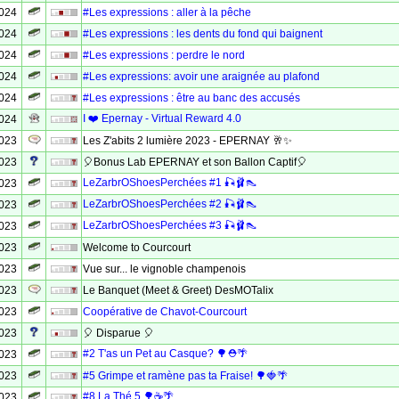
2024
#Les expressions : aller à la pêche
2024
#Les expressions : les dents du fond qui baignent
2024
#Les expressions : perdre le nord
2024
#Les expressions: avoir une araignée au plafond
2024
#Les expressions : être au banc des accusés
I ❤️ Epernay - Virtual Reward 4.0
2024
2023
Les Z'abits 2 lumière 2023 - EPERNAY 🥂✨
2023
🎈Bonus Lab EPERNAY et son Ballon Captif🎈
LeZarbrOShoesPerchées #1 🎣🩰👠
2023
LeZarbrOShoesPerchées #2 🎣🩰👠
2023
LeZarbrOShoesPerchées #3 🎣🩰👠
2023
2023
Welcome to Courcourt
2023
Vue sur... le vignoble champenois
2023
Le Banquet (Meet & Greet) DesMOTalix
2023
Coopérative de Chavot-Courcourt
2023
🎈 Disparue 🎈
#2 T'as un Pet au Casque? 🌳⛑🌴
2023
2023
#5 Grimpe et ramène pas ta Fraise! 🌳🍓🌴
#8 La Thé 5 🌳☕🌴
2023