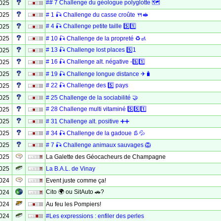
## 7 Challenge du géologue polyglotte 🗺
2025
2025
# 1 🎣 Challenge du casse croûte 🍴🥪
# 4 🎣 Challenge petite taille 5️⃣1️⃣
2025
2025
# 10 🎣 Challenge de la propreté ♻🚮
# 13 🎣 Challenge lost places 5️⃣1️
2025
# 16 🎣 Challenge alt. négative -5️⃣1️⃣
2025
2025
# 19 🎣 Challenge longue distance ✈🧳
# 22 🎣 Challenge des 5️⃣ pays
2025
2025
# 25 Challenge de la sociabilité 🤝
# 28 Challenge multi vitaminé 5️⃣5️⃣1️⃣
2025
2025
# 31 Challenge alt. positive ➕➕
2025
# 34 🎣 Challenge de la gadoue 👢💦
2025
# 7 🎣 Challenge animaux sauvages 🦁
2025
La Galette des Géocacheurs de Champagne
2025
La B.A.L. de Vinay
2024
Event juste comme ça!
Cito 🌍 ou SitAuto 🚗?
2024
2024
Au feu les Pompiers!
2024
#Les expressions : enfiler des perles