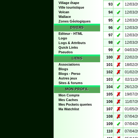
Village étape
✓
93
12/03/
Ville touristique
✓
Volcan
94
12/03/
Wallace
✓
95
12/03/
Zones Géologiques
✓
DIVERS
96
12/03/
Editeur - HTML
✓
97
12/03/
Logo
✓
98
12/03/
Logs & Attributs
Quick Links
✓
99
04/03/
Pseudos
✗
100
22/02/
LIENS
✗
Associations
101
18/02/
Blogs
✗
102
01/02/
Blogs - Perso
Autres jeux
✓
103
02/11/
Sites & forums
✓
104
26/12/
MON PROFIL
✗
105
19/07/
Mon Compte
Mes Caches
✗
106
11/07/
Mes Pockets queries
✗
107
01/05/
Ma Watchlist
✗
108
07/04/
✓
109
07/04/
✗
110
07/04/