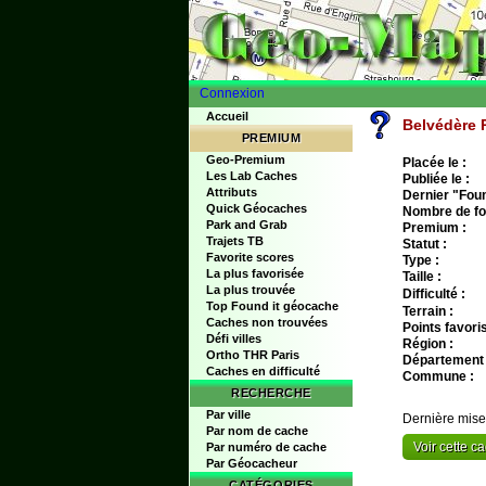
Connexion
Accueil
Belvédère 
PREMIUM
Geo-Premium
Placée le :
Les Lab Caches
Publiée le :
Attributs
Dernier "Found
Quick Géocaches
Nombre de fo
Park and Grab
Premium :
Trajets TB
Statut :
Favorite scores
Type :
La plus favorisée
Taille :
La plus trouvée
Difficulté :
Top Found it géocache
Terrain :
Caches non trouvées
Points favoris
Défi villes
Région :
Ortho THR Paris
Département 
Caches en difficulté
Commune :
RECHERCHE
Par ville
Dernière mise
Par nom de cache
Voir cette 
Par numéro de cache
Par Géocacheur
CATÉGORIES