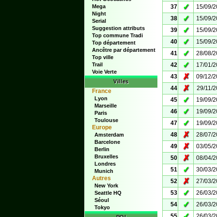
✓
Mega
37
15/09/
Night
✓
38
15/09/
Serial
Suggestion attributs
✓
39
15/09/
Top commune Tradi
✓
40
15/09/
Top département
Ancêtre par département
✓
41
28/08/
Top ville
✓
Trail
42
17/01/
Voie Verte
✗
43
09/12/
Villes
✗
44
29/11/
France
Lyon
✓
45
19/09/
Marseille
✓
46
19/09/
Paris
Toulouse
✓
47
19/09/
Europe
✗
48
28/07/
Amsterdam
Barcelone
✗
49
03/05/
Berlin
Bruxelles
✗
50
08/04/
Londres
✓
51
30/03/
Munich
Autres
✗
52
27/03/
New York
✓
53
26/03/
Seattle HQ
Séoul
✓
54
26/03/
Tokyo
✓
55
26/03/