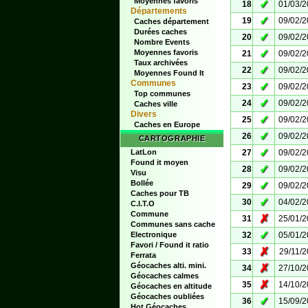
Moyennes favoris
✓
18
01/03/
Départements
✓
19
09/02/
Caches département
Durées caches
✓
20
09/02/
Nombre Events
✓
Moyennes favoris
21
09/02/
Taux archivées
✓
22
09/02/
Moyennes Found It
Communes
✓
23
09/02/
Top communes
✓
24
09/02/
Caches ville
Divers
✓
25
09/02/
Caches en Europe
✓
26
09/02/
CARTOGRAPHIE
✓
LatLon
27
09/02/
Found it moyen
✓
28
09/02/
Visu
Bollée
✓
29
09/02/
Caches pour TB
✓
30
04/02/
C.I.T.O
Commune
✗
31
25/01/
Communes sans cache
✓
Electronique
32
05/01/
Favori / Found it ratio
✗
33
29/11/
Ferrata
Géocaches alti. mini.
✗
34
27/10/
Géocaches calmes
✗
35
14/10/
Géocaches en altitude
Géocaches oubliées
✓
36
15/09/
Hot Géocaches