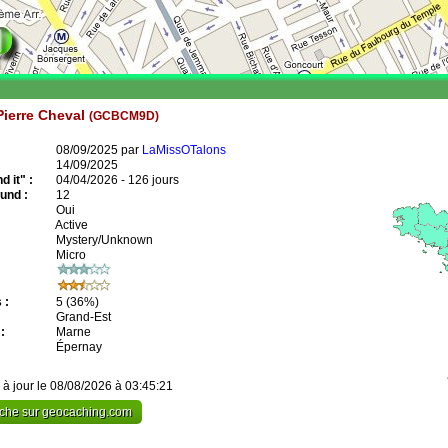
Pierre Cheval
(GCBCM9D)
08/09/2025 par
LaMissOTalons
14/09/2025
 it" :
04/04/2026 - 126 jours
und :
12
Oui
Active
Mystery/Unknown
Micro
 :
5
(36%)
Grand-Est
:
Marne
Épernay
 à jour le 08/08/2026 à 03:45:21
cache sur geocaching.com