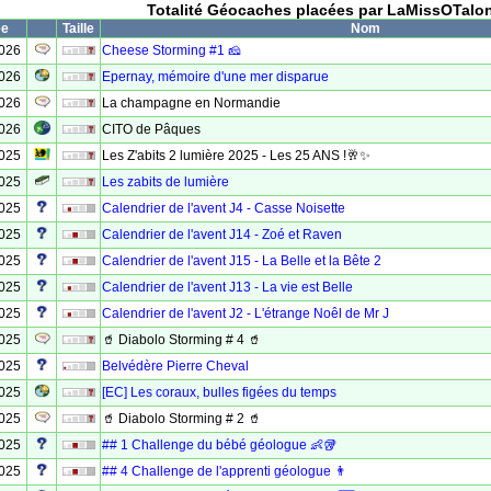
Totalité Géocaches placées par LaMissOTalo
ée
Taille
Nom
2026
Cheese Storming #1 🧀
2026
Epernay, mémoire d'une mer disparue
2026
La champagne en Normandie
2026
CITO de Pâques
2025
Les Z'abits 2 lumière 2025 - Les 25 ANS !🥂✨
2025
Les zabits de lumière
2025
Calendrier de l'avent J4 - Casse Noisette
2025
Calendrier de l'avent J14 - Zoé et Raven
2025
Calendrier de l'avent J15 - La Belle et la Bête 2
2025
Calendrier de l'avent J13 - La vie est Belle
2025
Calendrier de l'avent J2 - L'étrange Noêl de Mr J
2025
🥤 Diabolo Storming # 4 🥤
2025
Belvédère Pierre Cheval
2025
[EC] Les coraux, bulles figées du temps
2025
🥤 Diabolo Storming # 2 🥤
2025
## 1 Challenge du bébé géologue 👶🥡
2025
## 4 Challenge de l'apprenti géologue 👨