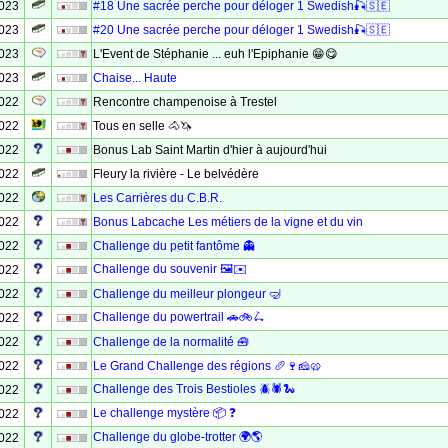
2023
#18 Une sacrée perche pour déloger 1 Swedish🎣🇸🇪
2023
#20 Une sacrée perche pour déloger 1 Swedish🎣🇸🇪
2023
L'Event de Stéphanie ... euh l'Epiphanie 😁😋
2023
Chaise... Haute
2022
Rencontre champenoise à Trestel
2022
Tous en selle 🐴🦄
2022
Bonus Lab Saint Martin d'hier à aujourd'hui
2022
Fleury la rivière - Le belvédère
2022
Les Carrières du C.B.R.
2022
Bonus Labcache Les métiers de la vigne et du vin
2022
Challenge du petit fantôme 👻
Challenge du souvenir 🖼✉
2022
2022
Challenge du meilleur plongeur 🤿
Challenge du powertrail 🚗🚲🛴
2022
2022
Challenge de la normalité 🧰
2022
Le Grand Challenge des régions 🥖🍷🧀🥨
Challenge des Trois Bestioles 🪲🕷️🐍
2022
Le challenge mystère 📦 ❓
2022
Challenge du globe-trotter 🌍🌎
2022