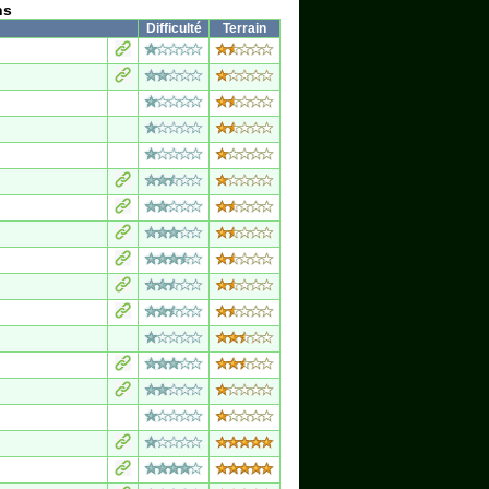
ns
Difficulté
Terrain