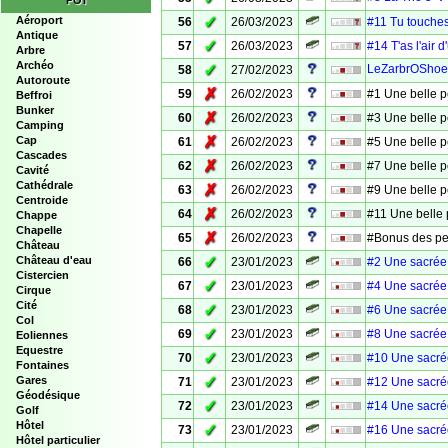
POI
✓
Aéroport
56
26/03/2023
#11 Tu touches
Antique
✓
57
26/03/2023
#14 T'as l'air 
Arbre
Archéo
✓
LeZarbrOShoe
58
27/02/2023
Autoroute
✗
59
26/02/2023
#1 Une belle p
Beffroi
Bunker
✗
60
26/02/2023
#3 Une belle p
Camping
✗
Cap
61
26/02/2023
#5 Une belle p
Cascades
✗
62
26/02/2023
#7 Une belle p
Cavité
Cathédrale
✗
63
26/02/2023
#9 Une belle p
Centroide
✗
64
26/02/2023
#11 Une belle 
Chappe
Chapelle
✗
65
26/02/2023
#Bonus des per
Château
✓
Château d'eau
66
23/01/2023
#2 Une sacrée
Cistercien
✓
67
23/01/2023
#4 Une sacrée
Cirque
Cité
✓
68
23/01/2023
#6 Une sacrée
Col
✓
69
23/01/2023
#8 Une sacrée
Eoliennes
Equestre
✓
70
23/01/2023
#10 Une sacré
Fontaines
✓
Gares
71
23/01/2023
#12 Une sacré
Géodésique
✓
72
23/01/2023
#14 Une sacré
Golf
Hôtel
✓
73
23/01/2023
#16 Une sacré
Hôtel particulier