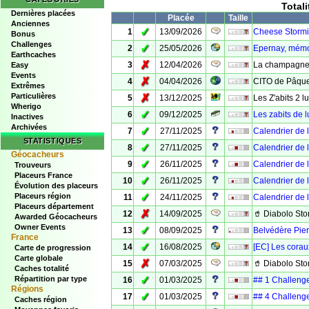
Total
Dernières placées
Placée
Taille
Anciennes
✓
1
13/09/2026
Cheese Stormi
Bonus
Challenges
✓
2
25/05/2026
Epernay, mémo
Earthcaches
✗
3
12/04/2026
La champagne
Easy
Events
✗
4
04/04/2026
CITO de Pâqu
Extrêmes
Particulières
✗
5
13/12/2025
Les Z'abits 2 
Wherigo
✓
6
09/12/2025
Les zabits de 
Inactives
Archivées
✓
7
27/11/2025
Calendrier de 
STATISTIQUES
✓
8
27/11/2025
Calendrier de 
Géocacheurs
✓
9
26/11/2025
Calendrier de l
Trouveurs
Placeurs France
✓
10
26/11/2025
Calendrier de l
Évolution des placeurs
✓
Placeurs région
11
24/11/2025
Calendrier de l
Placeurs département
✗
12
14/09/2025
🥤 Diabolo Sto
Awarded Géocacheurs
Owner Events
✓
13
08/09/2025
Belvédère Pie
France
✓
14
16/08/2025
[EC] Les corau
Carte de progression
Carte globale
✗
15
07/03/2025
🥤 Diabolo Sto
Caches totalité
✓
Répartition par type
16
01/03/2025
## 1 Challeng
Régions
✓
17
01/03/2025
## 4 Challenge
Caches région