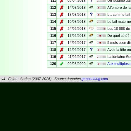
✗
111
05/04/2018
Un légume dans
✗
112
14/03/2018
A l'ombre de l
✗
113
13/03/2018
L... comme lait
✗
114
10/03/2018
Le lait materne
✗
115
24/02/2018
Les 10 000 de 
✗
116
17/02/2018
De quel côté?
✗
117
14/06/2017
5 mots pour di
✗
118
12/06/2017
Avoir la tête en 
✗
119
11/02/2017
La fontaine Go
✓
120
09/08/2009
Aux multiples 
v4 - Eolas - Surfoo (2007-2026) - Source données
geocaching.com