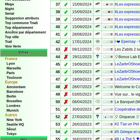
✓
Mega
37
15/09/2024
#Les expression
Night
✓
38
15/09/2024
#Les expressio
Serial
Suggestion attributs
✓
39
15/09/2024
#Les expressio
Top commune Tradi
✓
40
15/09/2024
#Les expressio
Top département
Ancêtre par département
✓
41
28/08/2024
#Les expressio
Top ville
✓
I ❤️ Epernay - 
Trail
42
17/01/2024
Voie Verte
✗
43
09/12/2023
Les Z'abits 2
Villes
✗
44
29/11/2023
🎈Bonus Lab E
France
Lyon
✓
LeZarbrOShoe
45
19/09/2023
Marseille
✓
LeZarbrOShoe
46
19/09/2023
Paris
Toulouse
✓
LeZarbrOShoe
47
19/09/2023
Europe
✗
48
28/07/2023
Welcome to Co
Amsterdam
Barcelone
✗
49
03/05/2023
Vue sur... le 
Berlin
Bruxelles
✗
50
08/04/2023
Le Banquet (M
Londres
✓
51
30/03/2023
Coopérative d
Munich
Autres
✗
52
27/03/2023
🎈 Disparue 🎈
New York
✓
#2 T'as un Pe
53
26/03/2023
Seattle HQ
Séoul
✓
54
26/03/2023
#5 Grimpe et r
Tokyo
✓
#8 La Thé 5 
55
26/03/2023