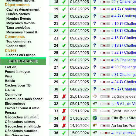
Moyennes favoris
✓
## 7 Challenge
18
01/03/2025
Départements
✓
19
09/02/2025
# 1 🎣 Challen
Caches département
Durées caches
✓
# 4 🎣 Challenge
20
09/02/2025
Nombre Events
✓
Moyennes favoris
21
09/02/2025
# 10 🎣 Challe
Taux archivées
✓
# 13 🎣 Challen
22
09/02/2025
Moyennes Found It
Communes
✓
# 16 🎣 Challen
23
09/02/2025
Top communes
✓
24
09/02/2025
# 19 🎣 Challe
Caches ville
Divers
✓
# 22 🎣 Challe
25
09/02/2025
Caches en Europe
✓
26
09/02/2025
# 25 Challenge 
CARTOGRAPHIE
✓
# 28 Challenge 
LatLon
27
09/02/2025
Found it moyen
✓
28
09/02/2025
# 31 Challenge
Visu
Bollée
✓
29
09/02/2025
# 34 🎣 Challe
Caches pour TB
✓
30
04/02/2025
# 7 🎣 Challe
C.I.T.O
Commune
✗
31
25/01/2025
La Galette de
Communes sans cache
✓
Electronique
32
05/01/2025
La B.A.L. de V
Favori / Found it ratio
✗
33
29/11/2024
Event juste c
Ferrata
Géocaches alti. mini.
✗
Cito 🌍 ou SitA
34
27/10/2024
Géocaches calmes
✗
35
14/10/2024
Au feu les Pom
Géocaches en altitude
Géocaches oubliées
✓
36
15/09/2024
#Les expression
Hot Géocaches