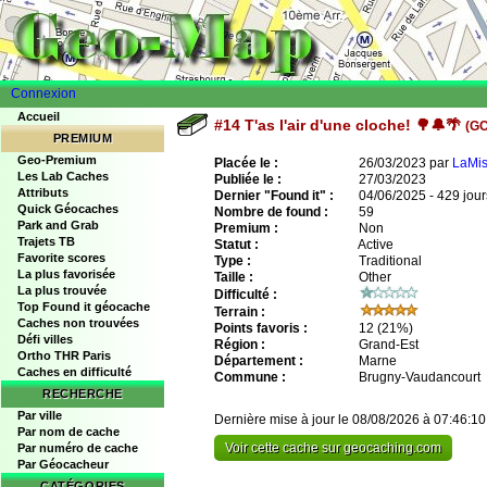
Connexion
Accueil
#14 T'as l'air d'une cloche! 🌳🔔🌴
(G
PREMIUM
Geo-Premium
Placée le :
26/03/2023 par
LaMi
Les Lab Caches
Publiée le :
27/03/2023
Attributs
Dernier "Found it" :
04/06/2025 - 429 jour
Quick Géocaches
Nombre de found :
59
Park and Grab
Premium :
Non
Trajets TB
Statut :
Active
Favorite scores
Type :
Traditional
La plus favorisée
Taille :
Other
La plus trouvée
Difficulté :
Top Found it géocache
Terrain :
Caches non trouvées
Points favoris :
12
(21%)
Défi villes
Région :
Grand-Est
Ortho THR Paris
Département :
Marne
Caches en difficulté
Commune :
Brugny-Vaudancourt
RECHERCHE
Par ville
Dernière mise à jour le 08/08/2026 à 07:46:10
Par nom de cache
Voir cette cache sur geocaching.com
Par numéro de cache
Par Géocacheur
CATÉGORIES