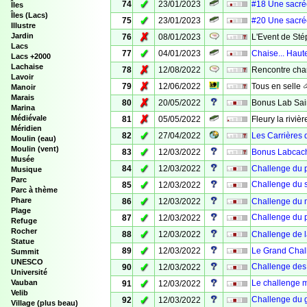
✓
74
23/01/2023
#18 Une sacré
Îles
Îles (Lacs)
✓
75
23/01/2023
#20 Une sacré
Illustre
✗
Jardin
76
08/01/2023
L'Event de Sté
Lacs
✓
77
04/01/2023
Chaise... Haut
Lacs +2000
Lachaise
✗
78
12/08/2022
Rencontre cha
Lavoir
✗
79
12/06/2022
Tous en selle 
Manoir
Marais
✗
80
20/05/2022
Bonus Lab Sain
Marina
✗
Médiévale
81
05/05/2022
Fleury la riviè
Méridien
✓
82
27/04/2022
Les Carrières 
Moulin (eau)
Moulin (vent)
✓
83
12/03/2022
Bonus Labcache
Musée
✓
84
12/03/2022
Challenge du p
Musique
Parc
✓
Challenge du 
85
12/03/2022
Parc à thème
✓
Phare
86
12/03/2022
Challenge du m
Plage
✓
Challenge du p
87
12/03/2022
Refuge
Rocher
✓
88
12/03/2022
Challenge de l
Statue
✓
89
12/03/2022
Le Grand Chal
Summit
UNESCO
✓
Challenge des 
90
12/03/2022
Université
✓
Vauban
Le challenge m
91
12/03/2022
Velib
✓
Challenge du g
92
12/03/2022
Village (plus beau)