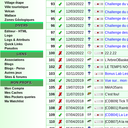
Village étape
✓
93
12/03/2022
Challenge du v
Ville touristique
✓
Volcan
94
12/03/2022
Challenge du
Wallace
✓
Challenge de n
95
12/03/2022
Zones Géologiques
✓
DIVERS
96
12/03/2022
Challenge du 
Editeur - HTML
✓
97
12/03/2022
Challenge des 
Logo
✓
98
12/03/2022
Challenge du p
Logs & Attributs
Quick Links
✓
99
04/03/2022
Challenge de 
Pseudos
✗
100
22/02/2022
22.2.22
LIENS
✗
Associations
101
18/02/2022
L'ArbreOBaske
Blogs
✗
102
01/02/2022
LE TEMPS NO
Blogs - Perso
Autres jeux
✓
103
02/11/2020
Bonus Lab Les 
Sites & forums
✓
104
26/12/2019
Vue sur... mon
MON PROFIL
✗
105
19/07/2019
MélA35ans
Mon Compte
Mes Caches
✗
106
11/07/2019
C'est fou!
Mes Pockets queries
✗
107
01/05/2018
[CDB09] Tick 
Ma Watchlist
✗
108
07/04/2018
[CDB01] Rain
✓
109
07/04/2018
[CDB04] La Le
✗
110
07/04/2018
[CDB07] A la r