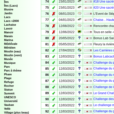
✓
74
23/01/2023
#18 Une sacré
Îles
Îles (Lacs)
✓
75
23/01/2023
#20 Une sacré
Illustre
✗
Jardin
76
08/01/2023
L'Event de Sté
Lacs
✓
77
04/01/2023
Chaise... Haut
Lacs +2000
Lachaise
✗
78
12/08/2022
Rencontre cha
Lavoir
✗
79
12/06/2022
Tous en selle 
Manoir
Marais
✗
80
20/05/2022
Bonus Lab Sain
Marina
✗
Médiévale
81
05/05/2022
Fleury la riviè
Méridien
✓
82
27/04/2022
Les Carrières 
Moulin (eau)
Moulin (vent)
✓
83
12/03/2022
Bonus Labcache
Musée
✓
84
12/03/2022
Challenge du p
Musique
Parc
✓
Challenge du 
85
12/03/2022
Parc à thème
✓
Phare
86
12/03/2022
Challenge du m
Plage
✓
Challenge du p
87
12/03/2022
Refuge
Rocher
✓
88
12/03/2022
Challenge de l
Statue
✓
89
12/03/2022
Le Grand Chal
Summit
UNESCO
✓
Challenge des 
90
12/03/2022
Université
✓
Vauban
Le challenge m
91
12/03/2022
Velib
✓
Challenge du g
92
12/03/2022
Village (plus beau)