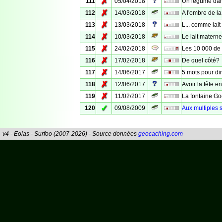
✗
111
05/04/2018
Un légume dans
✗
112
14/03/2018
A l'ombre de l
✗
113
13/03/2018
L... comme lait
✗
114
10/03/2018
Le lait materne
✗
115
24/02/2018
Les 10 000 de 
✗
116
17/02/2018
De quel côté?
✗
117
14/06/2017
5 mots pour di
✗
118
12/06/2017
Avoir la tête en 
✗
119
11/02/2017
La fontaine Go
✓
120
09/08/2009
Aux multiples 
v4 - Eolas - Surfoo (2007-2026) - Source données
geocaching.com