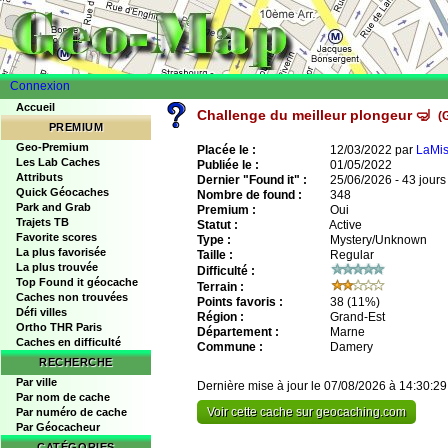
Connexion
Accueil
Challenge du meilleur plongeur 🤿
(
PREMIUM
Geo-Premium
Placée le :
12/03/2022 par
LaMi
Les Lab Caches
Publiée le :
01/05/2022
Attributs
Dernier "Found it" :
25/06/2026 - 43 jours
Quick Géocaches
Nombre de found :
348
Park and Grab
Premium :
Oui
Trajets TB
Statut :
Active
Favorite scores
Type :
Mystery/Unknown
La plus favorisée
Taille :
Regular
La plus trouvée
Difficulté :
Top Found it géocache
Terrain :
Caches non trouvées
Points favoris :
38
(11%)
Défi villes
Région :
Grand-Est
Ortho THR Paris
Département :
Marne
Caches en difficulté
Commune :
Damery
RECHERCHE
Par ville
Dernière mise à jour le 07/08/2026 à 14:30:29
Par nom de cache
Voir cette cache sur geocaching.com
Par numéro de cache
Par Géocacheur
CATÉGORIES