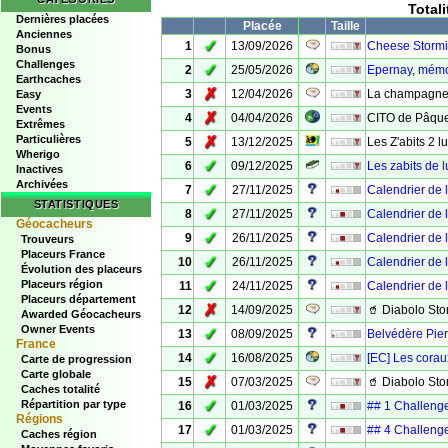
Total
Dernières placées
Placée
Taille
Anciennes
✓
1
13/09/2026
Cheese Stormi
Bonus
Challenges
✓
2
25/05/2026
Epernay, mémo
Earthcaches
✗
3
12/04/2026
La champagne
Easy
Events
✗
4
04/04/2026
CITO de Pâqu
Extrêmes
Particulières
✗
5
13/12/2025
Les Z'abits 2 
Wherigo
✓
6
09/12/2025
Les zabits de 
Inactives
Archivées
✓
7
27/11/2025
Calendrier de 
STATISTIQUES
✓
8
27/11/2025
Calendrier de 
Géocacheurs
✓
9
26/11/2025
Calendrier de l
Trouveurs
Placeurs France
✓
10
26/11/2025
Calendrier de l
Évolution des placeurs
✓
Placeurs région
11
24/11/2025
Calendrier de l
Placeurs département
✗
12
14/09/2025
🥤 Diabolo Sto
Awarded Géocacheurs
Owner Events
✓
13
08/09/2025
Belvédère Pie
France
✓
14
16/08/2025
[EC] Les corau
Carte de progression
Carte globale
✗
15
07/03/2025
🥤 Diabolo Sto
Caches totalité
✓
Répartition par type
16
01/03/2025
## 1 Challeng
Régions
✓
17
01/03/2025
## 4 Challenge
Caches région