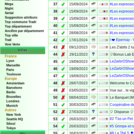
✓
Mega
37
15/09/2024
#Les expression
Night
✓
38
15/09/2024
#Les expressio
Serial
Suggestion attributs
✓
39
15/09/2024
#Les expressio
Top commune Tradi
✓
40
15/09/2024
#Les expressio
Top département
Ancêtre par département
✓
41
28/08/2024
#Les expressio
Top ville
✓
I ❤️ Epernay - 
Trail
42
17/01/2024
Voie Verte
✗
43
09/12/2023
Les Z'abits 2
Villes
✗
44
29/11/2023
🎈Bonus Lab E
France
Lyon
✓
LeZarbrOShoe
45
19/09/2023
Marseille
✓
LeZarbrOShoe
46
19/09/2023
Paris
Toulouse
✓
LeZarbrOShoe
47
19/09/2023
Europe
✗
48
28/07/2023
Welcome to Co
Amsterdam
Barcelone
✗
49
03/05/2023
Vue sur... le 
Berlin
Bruxelles
✗
50
08/04/2023
Le Banquet (M
Londres
✓
51
30/03/2023
Coopérative d
Munich
Autres
✗
52
27/03/2023
🎈 Disparue 🎈
New York
✓
#2 T'as un Pe
53
26/03/2023
Seattle HQ
Séoul
✓
54
26/03/2023
#5 Grimpe et r
Tokyo
✓
#8 La Thé 5 
55
26/03/2023