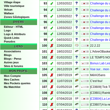
Village étape
✓
93
12/03/2022
Challenge du v
Ville touristique
✓
Volcan
94
12/03/2022
Challenge du
Wallace
✓
Challenge de n
95
12/03/2022
Zones Géologiques
✓
DIVERS
96
12/03/2022
Challenge du 
Editeur - HTML
✓
97
12/03/2022
Challenge des 
Logo
✓
98
12/03/2022
Challenge du p
Logs & Attributs
Quick Links
✓
99
04/03/2022
Challenge de 
Pseudos
✗
100
22/02/2022
22.2.22
LIENS
✗
Associations
101
18/02/2022
L'ArbreOBaske
Blogs
✗
102
01/02/2022
LE TEMPS NO
Blogs - Perso
Autres jeux
✓
103
02/11/2020
Bonus Lab Les 
Sites & forums
✓
104
26/12/2019
Vue sur... mon
MON PROFIL
✗
105
19/07/2019
MélA35ans
Mon Compte
Mes Caches
✗
106
11/07/2019
C'est fou!
Mes Pockets queries
✗
107
01/05/2018
[CDB09] Tick 
Ma Watchlist
✗
108
07/04/2018
[CDB01] Rain
✓
109
07/04/2018
[CDB04] La Le
✗
110
07/04/2018
[CDB07] A la r