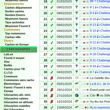
Moyennes favoris
✓
## 7 Challenge
18
01/03/2025
Départements
✓
19
09/02/2025
# 1 🎣 Challen
Caches département
Durées caches
✓
# 4 🎣 Challenge
20
09/02/2025
Nombre Events
✓
Moyennes favoris
21
09/02/2025
# 10 🎣 Challe
Taux archivées
✓
# 13 🎣 Challen
22
09/02/2025
Moyennes Found It
Communes
✓
# 16 🎣 Challen
23
09/02/2025
Top communes
✓
24
09/02/2025
# 19 🎣 Challe
Caches ville
Divers
✓
# 22 🎣 Challe
25
09/02/2025
Caches en Europe
✓
26
09/02/2025
# 25 Challenge 
CARTOGRAPHIE
✓
# 28 Challenge 
LatLon
27
09/02/2025
Found it moyen
✓
28
09/02/2025
# 31 Challenge
Visu
Bollée
✓
29
09/02/2025
# 34 🎣 Challe
Caches pour TB
✓
30
04/02/2025
# 7 🎣 Challe
C.I.T.O
Commune
✗
31
25/01/2025
La Galette de
Communes sans cache
✓
Electronique
32
05/01/2025
La B.A.L. de V
Favori / Found it ratio
✗
33
29/11/2024
Event juste c
Ferrata
Géocaches alti. mini.
✗
Cito 🌍 ou SitA
34
27/10/2024
Géocaches calmes
✗
35
14/10/2024
Au feu les Pom
Géocaches en altitude
Géocaches oubliées
✓
36
15/09/2024
#Les expression
Hot Géocaches