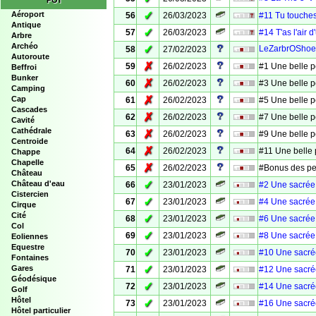
POI
✓
Aéroport
56
26/03/2023
#11 Tu touches
Antique
✓
57
26/03/2023
#14 T'as l'air 
Arbre
Archéo
✓
LeZarbrOShoe
58
27/02/2023
Autoroute
✗
59
26/02/2023
#1 Une belle p
Beffroi
Bunker
✗
60
26/02/2023
#3 Une belle p
Camping
✗
Cap
61
26/02/2023
#5 Une belle p
Cascades
✗
62
26/02/2023
#7 Une belle p
Cavité
Cathédrale
✗
63
26/02/2023
#9 Une belle p
Centroide
✗
64
26/02/2023
#11 Une belle 
Chappe
Chapelle
✗
65
26/02/2023
#Bonus des per
Château
✓
Château d'eau
66
23/01/2023
#2 Une sacrée
Cistercien
✓
67
23/01/2023
#4 Une sacrée
Cirque
Cité
✓
68
23/01/2023
#6 Une sacrée
Col
✓
69
23/01/2023
#8 Une sacrée
Eoliennes
Equestre
✓
70
23/01/2023
#10 Une sacré
Fontaines
✓
Gares
71
23/01/2023
#12 Une sacré
Géodésique
✓
72
23/01/2023
#14 Une sacré
Golf
Hôtel
✓
73
23/01/2023
#16 Une sacré
Hôtel particulier