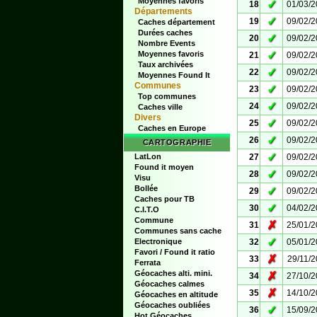
Moyennes favoris
✓
18
01/03/
Départements
✓
19
09/02/
Caches département
Durées caches
✓
20
09/02/
Nombre Events
✓
Moyennes favoris
21
09/02/
Taux archivées
✓
22
09/02/
Moyennes Found It
Communes
✓
23
09/02/
Top communes
✓
24
09/02/
Caches ville
Divers
✓
25
09/02/
Caches en Europe
✓
26
09/02/
CARTOGRAPHIE
✓
LatLon
27
09/02/
Found it moyen
✓
28
09/02/
Visu
Bollée
✓
29
09/02/
Caches pour TB
✓
30
04/02/
C.I.T.O
Commune
✗
31
25/01/
Communes sans cache
✓
Electronique
32
05/01/
Favori / Found it ratio
✗
33
29/11/
Ferrata
Géocaches alti. mini.
✗
34
27/10/
Géocaches calmes
✗
35
14/10/
Géocaches en altitude
Géocaches oubliées
✓
36
15/09/
Hot Géocaches