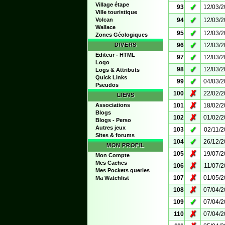
Village étape
✓
93
12/03/
Ville touristique
✓
Volcan
94
12/03/
Wallace
✓
95
12/03/
Zones Géologiques
✓
DIVERS
96
12/03/
Editeur - HTML
✓
97
12/03/
Logo
✓
98
12/03/
Logs & Attributs
Quick Links
✓
99
04/03/
Pseudos
✗
100
22/02/
LIENS
✗
Associations
101
18/02/
Blogs
✗
102
01/02/
Blogs - Perso
Autres jeux
✓
103
02/11/
Sites & forums
✓
104
26/12/
MON PROFIL
✗
105
19/07/
Mon Compte
Mes Caches
✗
106
11/07/
Mes Pockets queries
✗
107
01/05/
Ma Watchlist
✗
108
07/04/
✓
109
07/04/
✗
110
07/04/