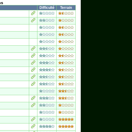
ns
Difficulté
Terrain