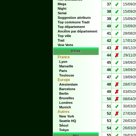
✓
Mega
37
15/09/
Night
✓
38
15/09/
Serial
Suggestion attributs
✓
39
15/09/
Top commune Tradi
✓
40
15/09/
Top département
Ancêtre par département
✓
41
28/08/
Top ville
✓
Trail
42
17/01/
Voie Verte
✗
43
09/12/
Villes
✗
44
29/11/
France
Lyon
✓
45
19/09/
Marseille
✓
46
19/09/
Paris
Toulouse
✓
47
19/09/
Europe
✗
48
28/07/
Amsterdam
Barcelone
✗
49
03/05/
Berlin
Bruxelles
✗
50
08/04/
Londres
✓
51
30/03/
Munich
Autres
✗
52
27/03/
New York
✓
53
26/03/
Seattle HQ
Séoul
✓
54
26/03/
Tokyo
✓
55
26/03/