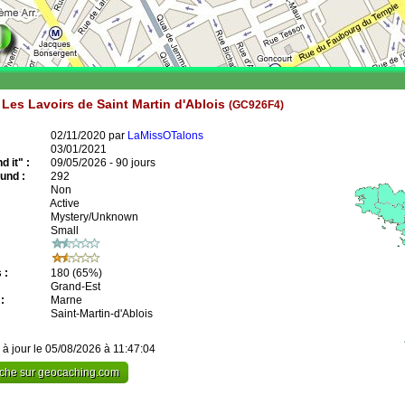
es Lavoirs de Saint Martin d'Ablois
(GC926F4)
02/11/2020 par
LaMissOTalons
03/01/2021
 it" :
09/05/2026 - 90 jours
und :
292
Non
Active
Mystery/Unknown
Small
 :
180
(65%)
Grand-Est
:
Marne
Saint-Martin-d'Ablois
 à jour le 05/08/2026 à 11:47:04
cache sur geocaching.com