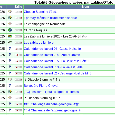
Totalité Géocaches placées par LaMissOTalo
ée
Taille
Nom
2026
Cheese Storming #1 🧀
2026
Epernay, mémoire d'une mer disparue
2026
La champagne en Normandie
2026
CITO de Pâques
2025
Les Z'abits 2 lumière 2025 - Les 25 ANS !🥂✨
2025
Les zabits de lumière
2025
Calendrier de l'avent J4 - Casse Noisette
2025
Calendrier de l'avent J14 - Zoé et Raven
2025
Calendrier de l'avent J15 - La Belle et la Bête 2
2025
Calendrier de l'avent J13 - La vie est Belle
2025
Calendrier de l'avent J2 - L'étrange Noêl de Mr J
2025
🥤 Diabolo Storming # 4 🥤
2025
Belvédère Pierre Cheval
2025
[EC] Les coraux, bulles figées du temps
2025
🥤 Diabolo Storming # 2 🥤
2025
## 1 Challenge du bébé géologue 👶🥡
2025
## 4 Challenge de l'apprenti géologue 👨