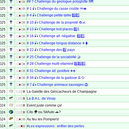
## 7 Challenge du géologue polyglotte 🗺
2025
2025
# 1 🎣 Challenge du casse croûte 🍴🥪
# 4 🎣 Challenge petite taille 5️⃣1️⃣
2025
2025
# 10 🎣 Challenge de la propreté ♻🚮
# 13 🎣 Challenge lost places 5️⃣1️
2025
# 16 🎣 Challenge alt. négative -5️⃣1️⃣
2025
2025
# 19 🎣 Challenge longue distance ✈🧳
# 22 🎣 Challenge des 5️⃣ pays
2025
2025
# 25 Challenge de la sociabilité 🤝
# 28 Challenge multi vitaminé 5️⃣5️⃣1️⃣
2025
2025
# 31 Challenge alt. positive ➕➕
2025
# 34 🎣 Challenge de la gadoue 👢💦
2025
# 7 🎣 Challenge animaux sauvages 🦁
2025
La Galette des Géocacheurs de Champagne
2025
La B.A.L. de Vinay
2024
Event juste comme ça!
Cito 🌍 ou SitAuto 🚗?
2024
2024
Au feu les Pompiers!
2024
#Les expressions : enfiler des perles