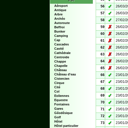
POI
✓
Aéroport
56
26/03/
Antique
✓
57
26/03/
Arbre
Archéo
✓
58
27/02/
Autoroute
✗
59
26/02/
Beffroi
Bunker
✗
60
26/02/
Camping
✗
Cap
61
26/02/
Cascades
✗
62
26/02/
Cavité
Cathédrale
✗
63
26/02/
Centroide
✗
64
26/02/
Chappe
Chapelle
✗
65
26/02/
Château
✓
Château d'eau
66
23/01/
Cistercien
✓
67
23/01/
Cirque
Cité
✓
68
23/01/
Col
✓
69
23/01/
Eoliennes
Equestre
✓
70
23/01/
Fontaines
✓
Gares
71
23/01/
Géodésique
✓
72
23/01/
Golf
Hôtel
✓
73
23/01/
Hôtel particulier