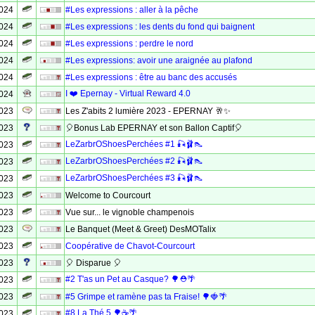
2024
#Les expressions : aller à la pêche
2024
#Les expressions : les dents du fond qui baignent
2024
#Les expressions : perdre le nord
2024
#Les expressions: avoir une araignée au plafond
2024
#Les expressions : être au banc des accusés
I ❤️ Epernay - Virtual Reward 4.0
2024
2023
Les Z'abits 2 lumière 2023 - EPERNAY 🥂✨
2023
🎈Bonus Lab EPERNAY et son Ballon Captif🎈
LeZarbrOShoesPerchées #1 🎣🩰👠
2023
LeZarbrOShoesPerchées #2 🎣🩰👠
2023
LeZarbrOShoesPerchées #3 🎣🩰👠
2023
2023
Welcome to Courcourt
2023
Vue sur... le vignoble champenois
2023
Le Banquet (Meet & Greet) DesMOTalix
2023
Coopérative de Chavot-Courcourt
2023
🎈 Disparue 🎈
#2 T'as un Pet au Casque? 🌳⛑🌴
2023
2023
#5 Grimpe et ramène pas ta Fraise! 🌳🍓🌴
#8 La Thé 5 🌳☕🌴
2023