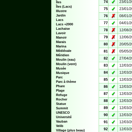
✓
74
23/01/
Îles
Îles (Lacs)
✓
75
23/01/
Illustre
✗
Jardin
76
08/01/
Lacs
✓
77
04/01/
Lacs +2000
Lachaise
✗
78
12/08/
Lavoir
✗
79
12/06/
Manoir
Marais
✗
80
20/05/
Marina
✗
Médiévale
81
05/05/
Méridien
✓
82
27/04/
Moulin (eau)
Moulin (vent)
✓
83
12/03/
Musée
✓
84
12/03/
Musique
Parc
✓
85
12/03/
Parc à thème
✓
Phare
86
12/03/
Plage
✓
87
12/03/
Refuge
Rocher
✓
88
12/03/
Statue
✓
89
12/03/
Summit
UNESCO
✓
90
12/03/
Université
✓
Vauban
91
12/03/
Velib
✓
92
12/03/
Village (plus beau)