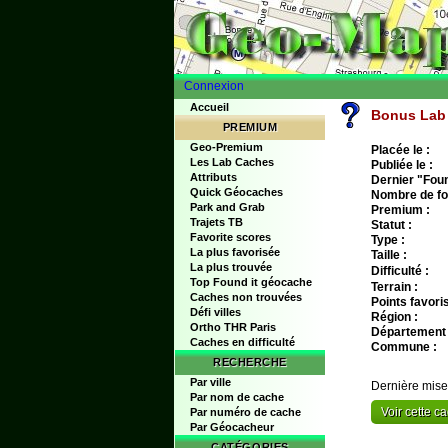
Connexion
Accueil
Bonus Lab L
PREMIUM
Geo-Premium
Placée le :
Les Lab Caches
Publiée le :
Attributs
Dernier "Found
Quick Géocaches
Nombre de fo
Park and Grab
Premium :
Trajets TB
Statut :
Favorite scores
Type :
La plus favorisée
Taille :
La plus trouvée
Difficulté :
Top Found it géocache
Terrain :
Caches non trouvées
Points favoris
Défi villes
Région :
Ortho THR Paris
Département 
Caches en difficulté
Commune :
RECHERCHE
Par ville
Dernière mise
Par nom de cache
Voir cette 
Par numéro de cache
Par Géocacheur
CATÉGORIES