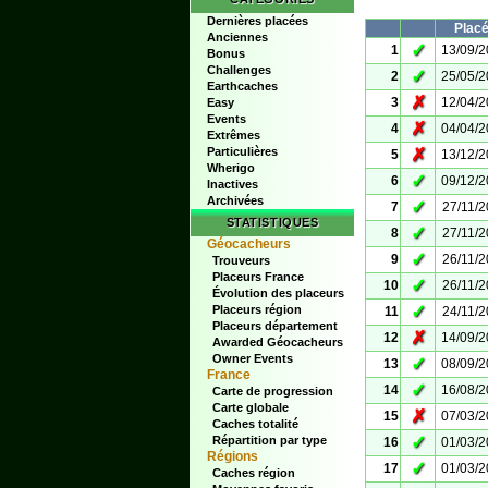
Dernières placées
Plac
Anciennes
✓
1
13/09/
Bonus
Challenges
✓
2
25/05/
Earthcaches
✗
3
12/04/
Easy
Events
✗
4
04/04/
Extrêmes
Particulières
✗
5
13/12/
Wherigo
✓
6
09/12/
Inactives
Archivées
✓
7
27/11/
STATISTIQUES
✓
8
27/11/
Géocacheurs
✓
9
26/11/
Trouveurs
Placeurs France
✓
10
26/11/
Évolution des placeurs
✓
Placeurs région
11
24/11/
Placeurs département
✗
12
14/09/
Awarded Géocacheurs
Owner Events
✓
13
08/09/
France
✓
14
16/08/
Carte de progression
Carte globale
✗
15
07/03/
Caches totalité
✓
Répartition par type
16
01/03/
Régions
✓
17
01/03/
Caches région