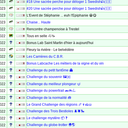
2023
#18 Une sacrée perche pour déloger 1 Swedish🎣🇸🇪
2023
#20 Une sacrée perche pour déloger 1 Swedish🎣🇸🇪
2023
L'Event de Stéphanie ... euh l'Epiphanie 😁😋
2023
Chaise... Haute
2022
Rencontre champenoise à Trestel
2022
Tous en selle 🐴🦄
2022
Bonus Lab Saint Martin d'hier à aujourd'hui
2022
Fleury la rivière - Le belvédère
2022
Les Carrières du C.B.R.
2022
Bonus Labcache Les métiers de la vigne et du vin
2022
Challenge du petit fantôme 👻
Challenge du souvenir 🖼✉
2022
2022
Challenge du meilleur plongeur 🤿
Challenge du powertrail 🚗🚲🛴
2022
2022
Challenge de la normalité 🧰
2022
Le Grand Challenge des régions 🥖🍷🧀🥨
Challenge des Trois Bestioles 🪲🕷️🐍
2022
Le challenge mystère 📦 ❓
2022
Challenge du globe-trotter 🌍🌎
2022