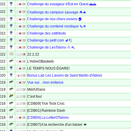
2022
Challenge du voyageur d'Est en Ouest 🌄🌅
2022
Challenge du campeur sauvage ⛺🔥
Challenge de nos chers voisins 🏠
2022
2022
Challenge du combiné nordique 📞❄
2022
Challenge des zattributs
2022
Challenge du petit coin 🚽🧻
2022
Challenge de LesTalons 🐴 👠
2022
22.2.22
2022
L'ArbreOBaskets
2022
LE TEMPS NOUS ÉGARE!
2020
Bonus Lab Les Lavoirs de Saint Martin d'Ablois
2019
Vue sur... mon enfance
2019
MélA35ans
2019
C'est fou!
2018
[CDB09] Tick Tock Croc
2018
[CDB01] Rainbow Dash
2018
[CDB04] La LetterOTalons
2018
[CDB07] A la recherche d'un baiser 💋