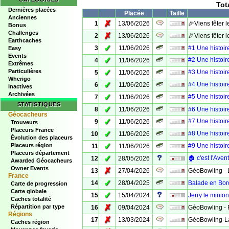
Tot
Dernières placées
Placée
Taille
Anciennes
✗
1
13/06/2026
🎉Viens fêter l
Bonus
Challenges
✗
2
13/06/2026
🎉Viens fêter l
Earthcaches
✓
3
11/06/2026
#1 Une histoire
Easy
Events
✓
#2 Une histoire
4
11/06/2026
Extrêmes
Particulières
✓
#3 Une histoir
5
11/06/2026
Wherigo
✓
#4 Une histoire
6
11/06/2026
Inactives
Archivées
✓
#5 Une histoire
7
11/06/2026
STATISTIQUES
✓
8
11/06/2026
#6 Une histoire
Géocacheurs
✓
#7 Une histoire 
9
11/06/2026
Trouveurs
Placeurs France
✓
#8 Une histoire
10
11/06/2026
Évolution des placeurs
✓
Placeurs région
#9 Une histoire 
11
11/06/2026
Placeurs département
✓
🏚️ c'est l'Aven
12
28/05/2026
Awarded Géocacheurs
Owner Events
✗
13
27/04/2026
GéoBowling - L
France
✓
14
28/04/2025
Balade en Bor
Carte de progression
Carte globale
✓
15
15/04/2024
Jerry le minio
Caches totalité
✗
Répartition par type
16
09/04/2024
GéoBowling - 
Régions
✗
17
13/03/2024
GéoBowling-La
Caches région