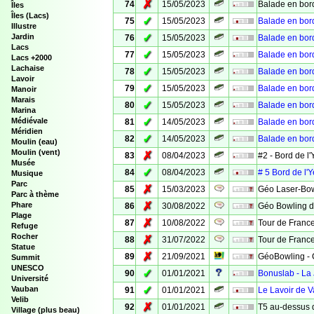
✗
74
15/05/2023
Balade en bord
Îles
Îles (Lacs)
✓
75
15/05/2023
Balade en bord
Illustre
✓
Jardin
76
15/05/2023
Balade en bord
Lacs
✓
77
15/05/2023
Balade en bor
Lacs +2000
Lachaise
✓
78
15/05/2023
Balade en bord
Lavoir
✓
79
15/05/2023
Balade en bord
Manoir
Marais
✓
80
15/05/2023
Balade en bord
Marina
✓
Médiévale
81
14/05/2023
Balade en bor
Méridien
✓
82
14/05/2023
Balade en bord
Moulin (eau)
Moulin (vent)
✗
83
08/04/2023
#2 - Bord de l'
Musée
✓
84
08/04/2023
# 5 Bord de l'Y
Musique
Parc
✗
85
15/03/2023
Géo Laser-Bow
Parc à thème
✗
Phare
86
30/08/2022
Géo Bowling d
Plage
✗
87
10/08/2022
Tour de France
Refuge
Rocher
✗
88
31/07/2022
Tour de France
Statue
✗
89
21/09/2021
GéoBowling - 
Summit
UNESCO
✓
90
01/01/2021
Bonuslab - La
Université
✓
Vauban
91
01/01/2021
Le Lavoir de 
Velib
✗
92
01/01/2021
T5 au-dessus d
Village (plus beau)