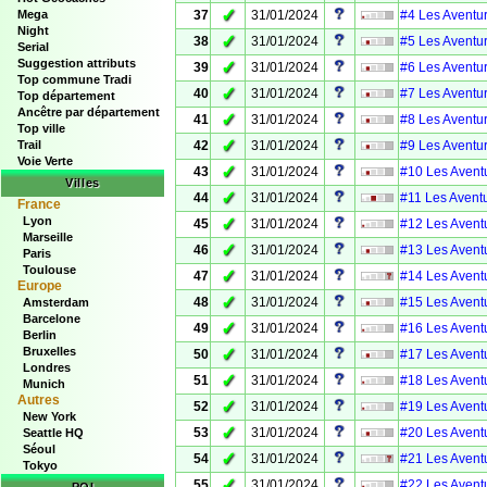
✓
Mega
37
31/01/2024
#4 Les Aventur
Night
✓
38
31/01/2024
#5 Les Aventur
Serial
Suggestion attributs
✓
39
31/01/2024
#6 Les Aventur
Top commune Tradi
✓
40
31/01/2024
#7 Les Aventur
Top département
Ancêtre par département
✓
41
31/01/2024
#8 Les Aventur
Top ville
✓
Trail
42
31/01/2024
#9 Les Aventur
Voie Verte
✓
43
31/01/2024
#10 Les Aventu
Villes
✓
44
31/01/2024
#11 Les Aventu
France
Lyon
✓
45
31/01/2024
#12 Les Aventu
Marseille
✓
46
31/01/2024
#13 Les Aventu
Paris
Toulouse
✓
47
31/01/2024
#14 Les Aventu
Europe
✓
48
31/01/2024
#15 Les Aventu
Amsterdam
Barcelone
✓
49
31/01/2024
#16 Les Aventu
Berlin
Bruxelles
✓
50
31/01/2024
#17 Les Aventu
Londres
✓
51
31/01/2024
#18 Les Aventu
Munich
Autres
✓
52
31/01/2024
#19 Les Aventu
New York
✓
53
31/01/2024
#20 Les Aventu
Seattle HQ
Séoul
✓
54
31/01/2024
#21 Les Aventu
Tokyo
✓
55
31/01/2024
#22 Les Aventu