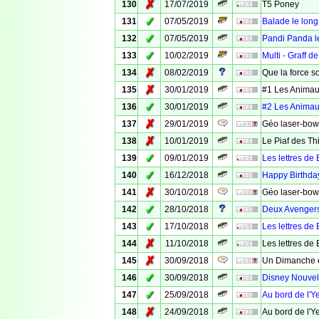
✗
130
17/07/2019
T5 Poney
✓
131
07/05/2019
Balade le long
✓
132
07/05/2019
Pandi Panda l
✓
133
10/02/2019
Multi - Graff d
✗
134
08/02/2019
Que la force so
✗
135
30/01/2019
#1 Les Animaux
✓
136
30/01/2019
#2 Les Animaux
✗
137
29/01/2019
Géo laser-bow
✗
138
10/01/2019
Le Piaf des Th
✓
139
09/01/2019
Les lettres de 
✓
140
16/12/2018
Happy Birthd
✗
141
30/10/2018
Géo laser-bow
✓
142
28/10/2018
Deux Avengers
✓
143
17/10/2018
Les lettres de 
✗
144
11/10/2018
Les lettres de 
✗
145
30/09/2018
Un Dimanche e
✓
146
30/09/2018
Disney Nouvell
✓
147
25/09/2018
Au bord de l'Ye
✗
148
24/09/2018
Au bord de l'Ye