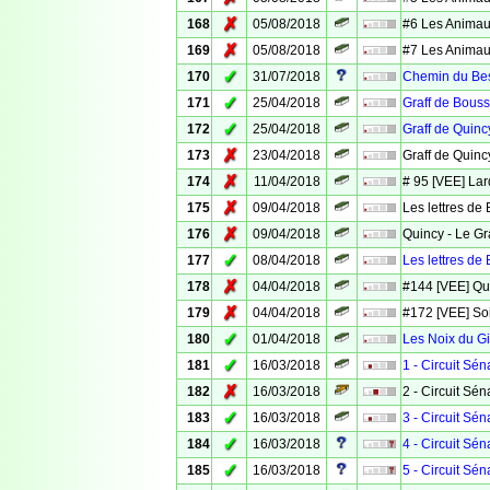
✗
168
05/08/2018
#6 Les Animaux
✗
169
05/08/2018
#7 Les Animaux
✓
170
31/07/2018
Chemin du Bes
✓
171
25/04/2018
Graff de Bous
✓
172
25/04/2018
Graff de Quinc
✗
173
23/04/2018
Graff de Quincy
✗
174
11/04/2018
# 95 [VEE] Lar
✗
175
09/04/2018
Les lettres de 
✗
176
09/04/2018
Quincy - Le Gr
✓
177
08/04/2018
Les lettres de 
✗
178
04/04/2018
#144 [VEE] Qui
✗
179
04/04/2018
#172 [VEE] Soi
✓
180
01/04/2018
Les Noix du Gi
✓
181
16/03/2018
1 - Circuit Sén
✗
182
16/03/2018
2 - Circuit Séna
✓
183
16/03/2018
3 - Circuit Sén
✓
184
16/03/2018
4 - Circuit Sén
✓
185
16/03/2018
5 - Circuit Sén