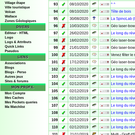
Village étape
✓
93
08/10/2020
^ ^
Ville touristique
✓
94
08/10/2020
Tête de bois
Volcan
Wallace
✓
95
30/08/2020
La SpinoLab (
Zones Géologiques
✗
96
10/03/2020
Géo laser-bow
DIVERS
✓
Editeur - HTML
97
26/02/2020
Le long du réve
Logo
✗
98
18/02/2020
Géo laser-bow
Logs & Attributs
Quick Links
✗
99
21/01/2020
Géo laser-bow
Pseudos
✗
100
31/12/2019
Venez fêter le 
LIENS
✗
101
17/12/2019
Géo laser-bow
Associations
Blogs
✗
102
02/12/2019
Le long du rév
Blogs - Perso
✓
103
02/12/2019
Le long du réve
Autres jeux
Sites & forums
✓
104
02/12/2019
Le long du réve
MON PROFIL
✓
105
02/12/2019
Le long du réve
Mon Compte
✓
Mes Caches
106
02/12/2019
Le long du rév
Mes Pockets queries
✓
107
02/12/2019
Le long du rév
Ma Watchlist
✓
108
02/12/2019
Le long du réve
✓
109
02/12/2019
Le long du réve
✓
110
02/12/2019
Le long du réve
✗
111
21/11/2019
Multi - Graff d