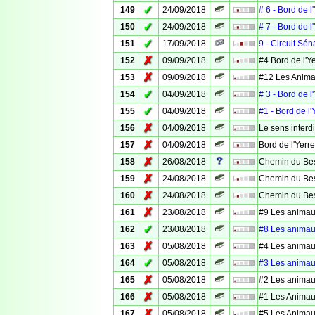
✓
149
24/09/2018
# 6 - Bord de l
✓
150
24/09/2018
# 7 - Bord de l
✓
151
17/09/2018
9 - Circuit Sén
✗
152
09/09/2018
#4 Bord de l'Y
✗
153
09/09/2018
#12 Les Animau
✓
154
04/09/2018
# 3 - Bord de l
✓
155
04/09/2018
#1 - Bord de l'
✗
156
04/09/2018
Le sens interdi
✗
157
04/09/2018
Bord de l'Yerr
✗
158
26/08/2018
Chemin du Bes
✗
159
24/08/2018
Chemin du Bes
✗
160
24/08/2018
Chemin du Bes
✗
161
23/08/2018
#9 Les animaux
✓
162
23/08/2018
#8 Les animaux
✗
163
05/08/2018
#4 Les animaux
✓
164
05/08/2018
#3 Les animaux
✗
165
05/08/2018
#2 Les animaux
✗
166
05/08/2018
#1 Les Animaux
✗
167
05/08/2018
#5 Les Animaux