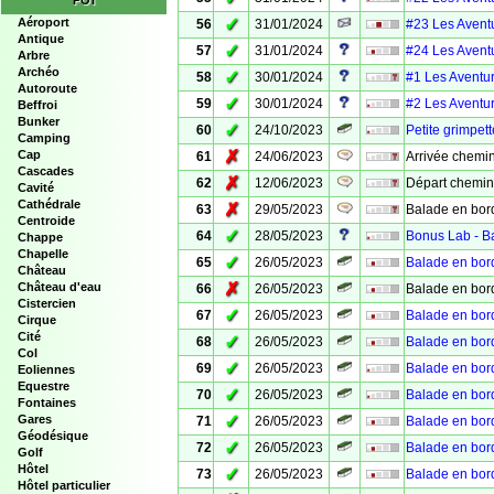
POI
✓
Aéroport
56
31/01/2024
#23 Les Aventu
Antique
✓
57
31/01/2024
#24 Les Aventu
Arbre
Archéo
✓
58
30/01/2024
#1 Les Aventur
Autoroute
✓
59
30/01/2024
#2 Les Aventur
Beffroi
Bunker
✓
60
24/10/2023
Petite grimpett
Camping
✗
Cap
61
24/06/2023
Arrivée chemi
Cascades
✗
62
12/06/2023
Départ chemin
Cavité
Cathédrale
✗
63
29/05/2023
Balade en bor
Centroide
✓
64
28/05/2023
Bonus Lab - B
Chappe
Chapelle
✓
65
26/05/2023
Balade en bord
Château
✗
Château d'eau
66
26/05/2023
Balade en bor
Cistercien
✓
67
26/05/2023
Balade en bord
Cirque
Cité
✓
68
26/05/2023
Balade en bord
Col
✓
69
26/05/2023
Balade en bor
Eoliennes
Equestre
✓
70
26/05/2023
Balade en bord
Fontaines
✓
Gares
71
26/05/2023
Balade en bord
Géodésique
✓
72
26/05/2023
Balade en bord
Golf
Hôtel
✓
73
26/05/2023
Balade en bord
Hôtel particulier