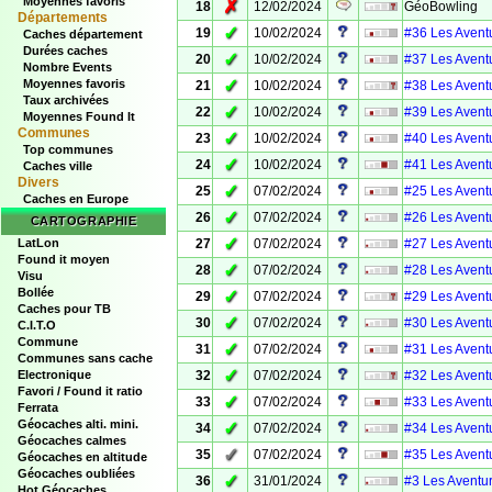
Moyennes favoris
✗
18
12/02/2024
GéoBowling
Départements
✓
19
10/02/2024
#36 Les Aventu
Caches département
Durées caches
✓
20
10/02/2024
#37 Les Aventu
Nombre Events
✓
Moyennes favoris
21
10/02/2024
#38 Les Aventu
Taux archivées
✓
22
10/02/2024
#39 Les Aventu
Moyennes Found It
Communes
✓
23
10/02/2024
#40 Les Aventu
Top communes
✓
24
10/02/2024
#41 Les Aventu
Caches ville
Divers
✓
25
07/02/2024
#25 Les Aventu
Caches en Europe
✓
26
07/02/2024
#26 Les Aventu
CARTOGRAPHIE
✓
LatLon
27
07/02/2024
#27 Les Aventu
Found it moyen
✓
28
07/02/2024
#28 Les Aventu
Visu
Bollée
✓
29
07/02/2024
#29 Les Aventu
Caches pour TB
✓
30
07/02/2024
#30 Les Aventu
C.I.T.O
Commune
✓
31
07/02/2024
#31 Les Aventu
Communes sans cache
✓
Electronique
32
07/02/2024
#32 Les Aventu
Favori / Found it ratio
✓
33
07/02/2024
#33 Les Aventu
Ferrata
Géocaches alti. mini.
✓
34
07/02/2024
#34 Les Aventu
Géocaches calmes
✓
35
07/02/2024
#35 Les Aventu
Géocaches en altitude
Géocaches oubliées
✓
36
31/01/2024
#3 Les Aventur
Hot Géocaches