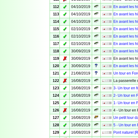
✓
112
04/10/2019
En avant les hi
✓
113
04/10/2019
En avant les hi
✓
114
04/10/2019
En avant les hi
✓
115
02/10/2019
En avant les hi
✓
116
02/10/2019
En avant les hi
✓
117
02/10/2019
En avant les hi
✓
118
30/09/2019
En avant les hi
✗
119
30/09/2019
En avant les hi
✓
120
30/09/2019
En avant les hi
✓
121
21/08/2019
Un tour en For
✗
122
16/08/2019
La passerelle 
✓
123
16/08/2019
3- Un tour en f
✓
124
16/08/2019
2- Un tour en 
✓
125
16/08/2019
1- Un tour en 
✗
126
16/08/2019
4 - Un tour en 
✓
127
16/08/2019
Un petit tour 
✓
128
16/08/2019
5 - Un tour en 
✓
129
16/08/2019
Pont naturel [R