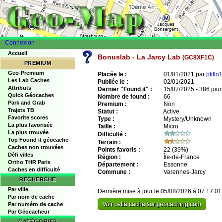
Connexion
Accueil
Bonuslab - La Jarcy Lab
(GC8XF1C)
PREMIUM
Geo-Premium
Placée le :
01/01/2021 par
ptifl
Les Lab Caches
Publiée le :
02/01/2021
Attributs
Dernier "Found it" :
15/07/2025 - 386 jour
Quick Géocaches
Nombre de found :
66
Park and Grab
Premium :
Non
Trajets TB
Statut :
Active
Favorite scores
Type :
Mystery/Unknown
La plus favorisée
Taille :
Micro
La plus trouvée
Difficulté :
Top Found it géocache
Terrain :
Caches non trouvées
Points favoris :
22
(39%)
Défi villes
Région :
Île-de-France
Ortho THR Paris
Département :
Essonne
Caches en difficulté
Commune :
Varennes-Jarcy
RECHERCHE
Par ville
Dernière mise à jour le 05/08/2026 à 07:17:01
Par nom de cache
Voir cette cache sur geocaching.com
Par numéro de cache
Par Géocacheur
CATÉGORIES