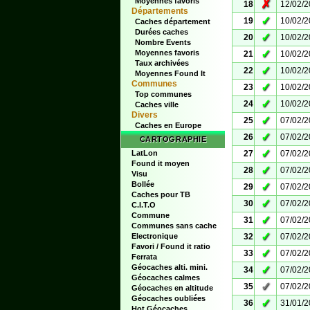
Moyennes favoris
✗
18
12/02/
Départements
✓
19
10/02/
Caches département
Durées caches
✓
20
10/02/
Nombre Events
✓
Moyennes favoris
21
10/02/
Taux archivées
✓
22
10/02/
Moyennes Found It
Communes
✓
23
10/02/
Top communes
✓
24
10/02/
Caches ville
Divers
✓
25
07/02/
Caches en Europe
✓
26
07/02/
CARTOGRAPHIE
✓
LatLon
27
07/02/
Found it moyen
✓
28
07/02/
Visu
Bollée
✓
29
07/02/
Caches pour TB
✓
30
07/02/
C.I.T.O
Commune
✓
31
07/02/
Communes sans cache
✓
Electronique
32
07/02/
Favori / Found it ratio
✓
33
07/02/
Ferrata
Géocaches alti. mini.
✓
34
07/02/
Géocaches calmes
✓
35
07/02/
Géocaches en altitude
Géocaches oubliées
✓
36
31/01/
Hot Géocaches