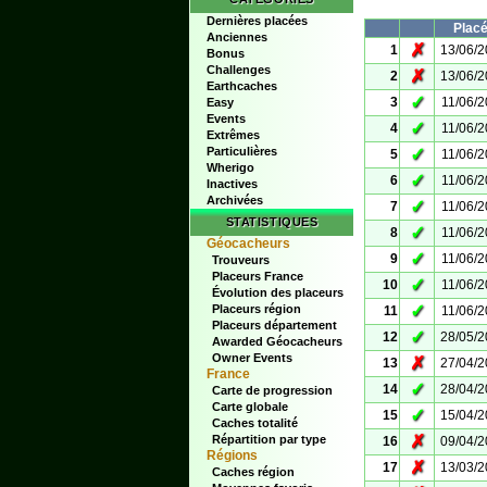
Dernières placées
Plac
Anciennes
✗
1
13/06/
Bonus
Challenges
✗
2
13/06/
Earthcaches
✓
3
11/06/
Easy
Events
✓
4
11/06/
Extrêmes
Particulières
✓
5
11/06/
Wherigo
✓
6
11/06/
Inactives
Archivées
✓
7
11/06/
STATISTIQUES
✓
8
11/06/
Géocacheurs
✓
9
11/06/
Trouveurs
Placeurs France
✓
10
11/06/
Évolution des placeurs
✓
Placeurs région
11
11/06/
Placeurs département
✓
12
28/05/
Awarded Géocacheurs
Owner Events
✗
13
27/04/
France
✓
14
28/04/
Carte de progression
Carte globale
✓
15
15/04/
Caches totalité
✗
Répartition par type
16
09/04/
Régions
✗
17
13/03/
Caches région