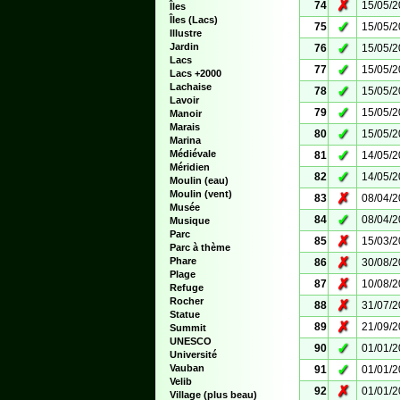
✗
74
15/05/
Îles
Îles (Lacs)
✓
75
15/05/
Illustre
✓
Jardin
76
15/05/
Lacs
✓
77
15/05/
Lacs +2000
Lachaise
✓
78
15/05/
Lavoir
✓
79
15/05/
Manoir
Marais
✓
80
15/05/
Marina
✓
Médiévale
81
14/05/
Méridien
✓
82
14/05/
Moulin (eau)
Moulin (vent)
✗
83
08/04/
Musée
✓
84
08/04/
Musique
Parc
✗
85
15/03/
Parc à thème
✗
Phare
86
30/08/
Plage
✗
87
10/08/
Refuge
Rocher
✗
88
31/07/
Statue
✗
89
21/09/
Summit
UNESCO
✓
90
01/01/
Université
✓
Vauban
91
01/01/
Velib
✗
92
01/01/
Village (plus beau)