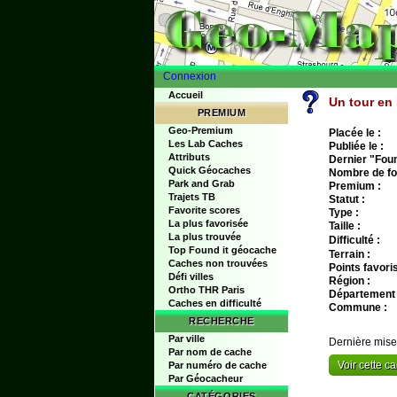
Connexion
Accueil
Un tour en
PREMIUM
Geo-Premium
Placée le :
Les Lab Caches
Publiée le :
Attributs
Dernier "Found
Quick Géocaches
Nombre de fo
Park and Grab
Premium :
Trajets TB
Statut :
Favorite scores
Type :
La plus favorisée
Taille :
La plus trouvée
Difficulté :
Top Found it géocache
Terrain :
Caches non trouvées
Points favoris
Défi villes
Région :
Ortho THR Paris
Département 
Caches en difficulté
Commune :
RECHERCHE
Par ville
Dernière mise
Par nom de cache
Voir cette 
Par numéro de cache
Par Géocacheur
CATÉGORIES