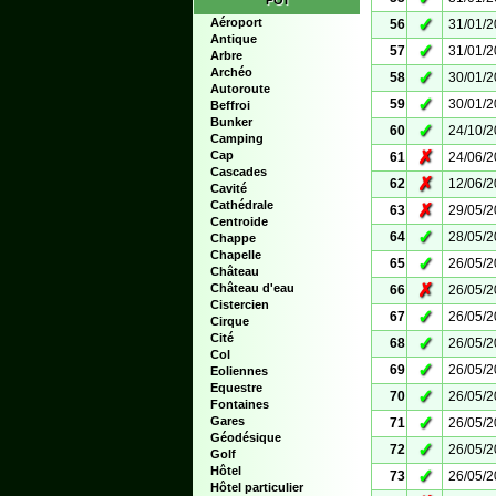
POI
✓
Aéroport
56
31/01/
Antique
✓
57
31/01/
Arbre
Archéo
✓
58
30/01/
Autoroute
✓
59
30/01/
Beffroi
Bunker
✓
60
24/10/
Camping
✗
Cap
61
24/06/
Cascades
✗
62
12/06/
Cavité
Cathédrale
✗
63
29/05/
Centroide
✓
64
28/05/
Chappe
Chapelle
✓
65
26/05/
Château
✗
Château d'eau
66
26/05/
Cistercien
✓
67
26/05/
Cirque
Cité
✓
68
26/05/
Col
✓
69
26/05/
Eoliennes
Equestre
✓
70
26/05/
Fontaines
✓
Gares
71
26/05/
Géodésique
✓
72
26/05/
Golf
Hôtel
✓
73
26/05/
Hôtel particulier