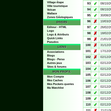
Village étape
✓
93
08/10/
Ville touristique
✓
94
08/10/
Volcan
Wallace
✓
95
30/08/
Zones Géologiques
✗
96
10/03/
DIVERS
✓
Editeur - HTML
97
26/02/
Logo
✗
98
18/02/
Logs & Attributs
Quick Links
✗
99
21/01/
Pseudos
✗
100
31/12/
LIENS
✗
101
17/12/
Associations
Blogs
✗
102
02/12/
Blogs - Perso
✓
103
02/12/
Autres jeux
Sites & forums
✓
104
02/12/
MON PROFIL
✓
105
02/12/
Mon Compte
✓
Mes Caches
106
02/12/
Mes Pockets queries
✓
107
02/12/
Ma Watchlist
✓
108
02/12/
✓
109
02/12/
✓
110
02/12/
✗
111
21/11/