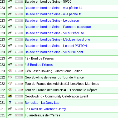
2023
Balade en bord de Seine - 50/50
2023
Balade en bord de Seine - A la pêche #4
2023
Balade en bord de Seine - A la pêche #5
2023
Balade en bord de Seine - Le buisson
2023
Balade en bord de Seine - Panneau classique ...
2023
Balade en bord de Seine - Vu sur l'écluse
2023
Balade en bord de Seine - L'écluse rive droite
2023
Balade en bord de Seine - Le pont PATTON
2023
Balade en bord de Seine - Vu sur le pont
2023
#2 - Bord de l'Yerres
2023
# 5 Bord de l'Yerres
2023
Géo Laser-Bowling-Billard 9ème Edition
2022
Géo Bowling de retour du Tour de France
2022
Tour de France des Addicts #11 Les Alpes Maritimes
2022
Tour de France des Addicts #1 l'Essonne le Départ
2021
GéoBowling - Community Celebration Event
2021
Bonuslab - La Jarcy Lab
2021
Le Lavoir de Varennes-Jarcy
2021
T5 au-dessus de l'Yerres