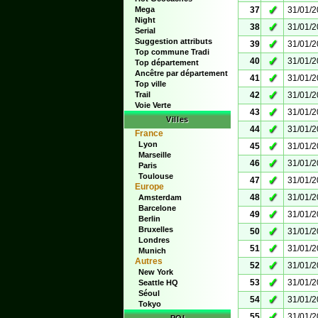
✓
Mega
37
31/01/
Night
✓
38
31/01/
Serial
Suggestion attributs
✓
39
31/01/
Top commune Tradi
✓
40
31/01/
Top département
Ancêtre par département
✓
41
31/01/
Top ville
✓
Trail
42
31/01/
Voie Verte
✓
43
31/01/
Villes
✓
44
31/01/
France
Lyon
✓
45
31/01/
Marseille
✓
46
31/01/
Paris
Toulouse
✓
47
31/01/
Europe
✓
48
31/01/
Amsterdam
Barcelone
✓
49
31/01/
Berlin
Bruxelles
✓
50
31/01/
Londres
✓
51
31/01/
Munich
Autres
✓
52
31/01/
New York
✓
53
31/01/
Seattle HQ
Séoul
✓
54
31/01/
Tokyo
✓
55
31/01/