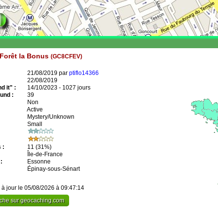
 Forêt la Bonus
(GC8CFEV)
21/08/2019 par
ptiflo14366
22/08/2019
 it" :
14/10/2023 - 1027 jours
und :
39
Non
Active
Mystery/Unknown
Small
 :
11
(31%)
Île-de-France
:
Essonne
Épinay-sous-Sénart
 à jour le 05/08/2026 à 09:47:14
cache sur geocaching.com