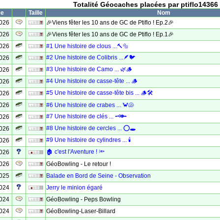
Totalité Géocaches placées par ptiflo14366
ée
Taille
Nom
2026
🎉Viens fêter les 10 ans de GC de Ptiflo ! Ep.2🎉
2026
🎉Viens fêter les 10 ans de GC de Ptiflo ! Ep.1🎉
2026
#1 Une histoire de clous ...🔨🔩
#2 Une histoire de Colibris ...🪶🐦
2026
#3 Une histoire de Camo ... 🌿🪵
2026
#4 Une histoire de casse-tête ... 🪵
2026
#5 Une histoire de casse-tête bis ... 🪵🛠️
2026
2026
#6 Une histoire de crabes ... 🦀🐚
#7 Une histoire de clés ... 🗝️🔑
2026
#8 Une histoire de cercles ... ⭕🕳️
2026
#9 Une histoire de cylindres ... 🕯️
2026
🏚️ c'est l'Aventure ! 🔦
2026
2026
GéoBowling - Le retour !
2025
Balade en Bord de Seine - Observation
2024
Jerry le minion égaré
2024
GéoBowling - Peps Bowling
2024
GéoBowling-Laser-Billard