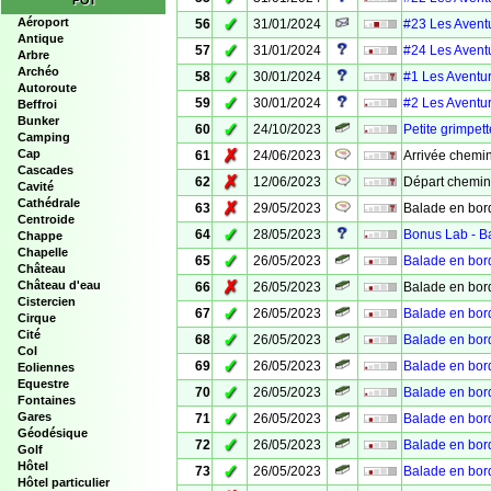
POI
✓
Aéroport
56
31/01/2024
#23 Les Aventu
Antique
✓
57
31/01/2024
#24 Les Aventu
Arbre
Archéo
✓
58
30/01/2024
#1 Les Aventur
Autoroute
✓
59
30/01/2024
#2 Les Aventur
Beffroi
Bunker
✓
60
24/10/2023
Petite grimpett
Camping
✗
Cap
61
24/06/2023
Arrivée chemi
Cascades
✗
62
12/06/2023
Départ chemin
Cavité
Cathédrale
✗
63
29/05/2023
Balade en bor
Centroide
✓
64
28/05/2023
Bonus Lab - B
Chappe
Chapelle
✓
65
26/05/2023
Balade en bord
Château
✗
Château d'eau
66
26/05/2023
Balade en bor
Cistercien
✓
67
26/05/2023
Balade en bord
Cirque
Cité
✓
68
26/05/2023
Balade en bord
Col
✓
69
26/05/2023
Balade en bor
Eoliennes
Equestre
✓
70
26/05/2023
Balade en bord
Fontaines
✓
Gares
71
26/05/2023
Balade en bord
Géodésique
✓
72
26/05/2023
Balade en bord
Golf
Hôtel
✓
73
26/05/2023
Balade en bord
Hôtel particulier