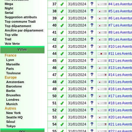
✓
Mega
37
31/01/2024
#4 Les Aventur
Night
✓
38
31/01/2024
#5 Les Aventur
Serial
Suggestion attributs
✓
39
31/01/2024
#6 Les Aventur
Top commune Tradi
✓
40
31/01/2024
#7 Les Aventur
Top département
Ancêtre par département
✓
41
31/01/2024
#8 Les Aventur
Top ville
✓
Trail
42
31/01/2024
#9 Les Aventur
Voie Verte
✓
43
31/01/2024
#10 Les Aventu
Villes
✓
44
31/01/2024
#11 Les Aventu
France
Lyon
✓
45
31/01/2024
#12 Les Aventu
Marseille
✓
46
31/01/2024
#13 Les Aventu
Paris
Toulouse
✓
47
31/01/2024
#14 Les Aventu
Europe
✓
48
31/01/2024
#15 Les Aventu
Amsterdam
Barcelone
✓
49
31/01/2024
#16 Les Aventu
Berlin
Bruxelles
✓
50
31/01/2024
#17 Les Aventu
Londres
✓
51
31/01/2024
#18 Les Aventu
Munich
Autres
✓
52
31/01/2024
#19 Les Aventu
New York
✓
53
31/01/2024
#20 Les Aventu
Seattle HQ
Séoul
✓
54
31/01/2024
#21 Les Aventu
Tokyo
✓
55
31/01/2024
#22 Les Aventu