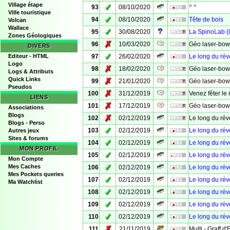
Village étape
✓
93
08/10/2020
^ ^
Ville touristique
✓
94
08/10/2020
Tête de bois
Volcan
Wallace
✓
95
30/08/2020
La SpinoLab (
Zones Géologiques
✗
96
10/03/2020
Géo laser-bow
DIVERS
✓
Editeur - HTML
97
26/02/2020
Le long du réve
Logo
✗
98
18/02/2020
Géo laser-bow
Logs & Attributs
Quick Links
✗
99
21/01/2020
Géo laser-bow
Pseudos
✗
100
31/12/2019
Venez fêter le 
LIENS
✗
101
17/12/2019
Géo laser-bow
Associations
Blogs
✗
102
02/12/2019
Le long du rév
Blogs - Perso
✓
103
02/12/2019
Le long du réve
Autres jeux
Sites & forums
✓
104
02/12/2019
Le long du réve
MON PROFIL
✓
105
02/12/2019
Le long du réve
Mon Compte
✓
Mes Caches
106
02/12/2019
Le long du rév
Mes Pockets queries
✓
107
02/12/2019
Le long du rév
Ma Watchlist
✓
108
02/12/2019
Le long du réve
✓
109
02/12/2019
Le long du réve
✓
110
02/12/2019
Le long du réve
✗
111
21/11/2019
Multi - Graff d