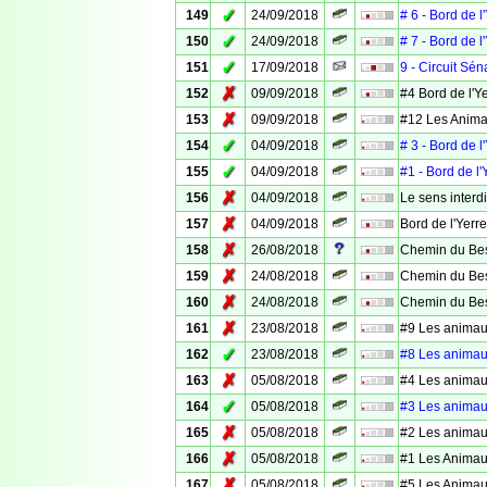
✓
149
24/09/2018
# 6 - Bord de l
✓
150
24/09/2018
# 7 - Bord de l
✓
151
17/09/2018
9 - Circuit Sén
✗
152
09/09/2018
#4 Bord de l'Y
✗
153
09/09/2018
#12 Les Animau
✓
154
04/09/2018
# 3 - Bord de l
✓
155
04/09/2018
#1 - Bord de l'
✗
156
04/09/2018
Le sens interdi
✗
157
04/09/2018
Bord de l'Yerr
✗
158
26/08/2018
Chemin du Bes
✗
159
24/08/2018
Chemin du Bes
✗
160
24/08/2018
Chemin du Bes
✗
161
23/08/2018
#9 Les animaux
✓
162
23/08/2018
#8 Les animaux
✗
163
05/08/2018
#4 Les animaux
✓
164
05/08/2018
#3 Les animaux
✗
165
05/08/2018
#2 Les animaux
✗
166
05/08/2018
#1 Les Animaux
✗
167
05/08/2018
#5 Les Animaux