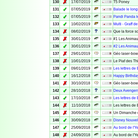
✗
130
17/07/2019
T5 Poney
✓
131
07/05/2019
Balade le long
✓
132
07/05/2019
Pandi Panda l
✓
133
10/02/2019
Multi - Graff d
✗
134
08/02/2019
Que la force so
✗
135
30/01/2019
#1 Les Animaux
✓
136
30/01/2019
#2 Les Animaux
✗
137
29/01/2019
Géo laser-bow
✗
138
10/01/2019
Le Piaf des Th
✓
139
09/01/2019
Les lettres de 
✓
140
16/12/2018
Happy Birthd
✗
141
30/10/2018
Géo laser-bow
✓
142
28/10/2018
Deux Avengers
✓
143
17/10/2018
Les lettres de 
✗
144
11/10/2018
Les lettres de 
✗
145
30/09/2018
Un Dimanche e
✓
146
30/09/2018
Disney Nouvell
✓
147
25/09/2018
Au bord de l'Ye
✗
148
24/09/2018
Au bord de l'Ye