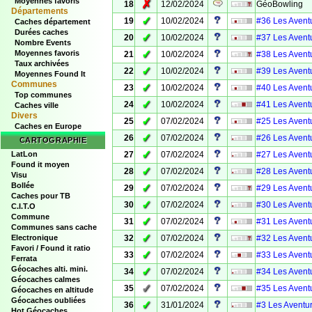
Moyennes favoris
✗
18
12/02/2024
GéoBowling
Départements
✓
19
10/02/2024
#36 Les Aventu
Caches département
Durées caches
✓
20
10/02/2024
#37 Les Aventu
Nombre Events
✓
Moyennes favoris
21
10/02/2024
#38 Les Aventu
Taux archivées
✓
22
10/02/2024
#39 Les Aventu
Moyennes Found It
Communes
✓
23
10/02/2024
#40 Les Aventu
Top communes
✓
24
10/02/2024
#41 Les Aventu
Caches ville
Divers
✓
25
07/02/2024
#25 Les Aventu
Caches en Europe
✓
26
07/02/2024
#26 Les Aventu
CARTOGRAPHIE
✓
LatLon
27
07/02/2024
#27 Les Aventu
Found it moyen
✓
28
07/02/2024
#28 Les Aventu
Visu
Bollée
✓
29
07/02/2024
#29 Les Aventu
Caches pour TB
✓
30
07/02/2024
#30 Les Aventu
C.I.T.O
Commune
✓
31
07/02/2024
#31 Les Aventu
Communes sans cache
✓
Electronique
32
07/02/2024
#32 Les Aventu
Favori / Found it ratio
✓
33
07/02/2024
#33 Les Aventu
Ferrata
Géocaches alti. mini.
✓
34
07/02/2024
#34 Les Aventu
Géocaches calmes
✓
35
07/02/2024
#35 Les Aventu
Géocaches en altitude
Géocaches oubliées
✓
36
31/01/2024
#3 Les Aventur
Hot Géocaches