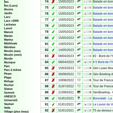
✗
74
15/05/2023
Balade en bord
Îles
Îles (Lacs)
✓
75
15/05/2023
Balade en bord
Illustre
✓
Jardin
76
15/05/2023
Balade en bord
Lacs
✓
77
15/05/2023
Balade en bor
Lacs +2000
Lachaise
✓
78
15/05/2023
Balade en bord
Lavoir
✓
79
15/05/2023
Balade en bord
Manoir
Marais
✓
80
15/05/2023
Balade en bord
Marina
✓
Médiévale
81
14/05/2023
Balade en bor
Méridien
✓
82
14/05/2023
Balade en bord
Moulin (eau)
Moulin (vent)
✗
83
08/04/2023
#2 - Bord de l'
Musée
✓
84
08/04/2023
# 5 Bord de l'Y
Musique
Parc
✗
85
15/03/2023
Géo Laser-Bow
Parc à thème
✗
Phare
86
30/08/2022
Géo Bowling d
Plage
✗
87
10/08/2022
Tour de France
Refuge
Rocher
✗
88
31/07/2022
Tour de France
Statue
✗
89
21/09/2021
GéoBowling - 
Summit
UNESCO
✓
90
01/01/2021
Bonuslab - La
Université
✓
Vauban
91
01/01/2021
Le Lavoir de 
Velib
✗
92
01/01/2021
T5 au-dessus d
Village (plus beau)