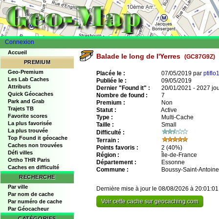
Connexion
Accueil
Balade le long de l'Yerres
(GC87G9Z)
PREMIUM
Geo-Premium
Placée le :
07/05/2019 par
ptifl
Les Lab Caches
Publiée le :
09/05/2019
Attributs
Dernier "Found it" :
20/01/2021 - 2027 jo
Quick Géocaches
Nombre de found :
7
Park and Grab
Premium :
Non
Trajets TB
Statut :
Active
Favorite scores
Type :
Multi-Cache
La plus favorisée
Taille :
Small
La plus trouvée
Difficulté :
Top Found it géocache
Terrain :
Caches non trouvées
Points favoris :
2
(40%)
Défi villes
Région :
Île-de-France
Ortho THR Paris
Département :
Essonne
Caches en difficulté
Commune :
Boussy-Saint-Antoine
RECHERCHE
Par ville
Dernière mise à jour le 08/08/2026 à 20:01:01
Par nom de cache
Voir cette cache sur geocaching.com
Par numéro de cache
Par Géocacheur
CATÉGORIES