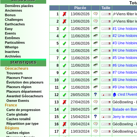
Tot
Dernières placées
Placée
Taille
Anciennes
✗
1
13/06/2026
🎉Viens fêter l
Bonus
Challenges
✗
2
13/06/2026
🎉Viens fêter l
Earthcaches
✓
3
11/06/2026
#1 Une histoire
Easy
Events
✓
#2 Une histoire
4
11/06/2026
Extrêmes
Particulières
✓
#3 Une histoir
5
11/06/2026
Wherigo
✓
#4 Une histoire
6
11/06/2026
Inactives
Archivées
✓
#5 Une histoire
7
11/06/2026
STATISTIQUES
✓
8
11/06/2026
#6 Une histoire
Géocacheurs
✓
#7 Une histoire 
9
11/06/2026
Trouveurs
Placeurs France
✓
#8 Une histoire
10
11/06/2026
Évolution des placeurs
✓
Placeurs région
#9 Une histoire 
11
11/06/2026
Placeurs département
✓
🏚️ c'est l'Aven
12
28/05/2026
Awarded Géocacheurs
Owner Events
✗
13
27/04/2026
GéoBowling - L
France
✓
14
28/04/2025
Balade en Bor
Carte de progression
Carte globale
✓
15
15/04/2024
Jerry le minio
Caches totalité
✗
Répartition par type
16
09/04/2024
GéoBowling - 
Régions
✗
17
13/03/2024
GéoBowling-La
Caches région