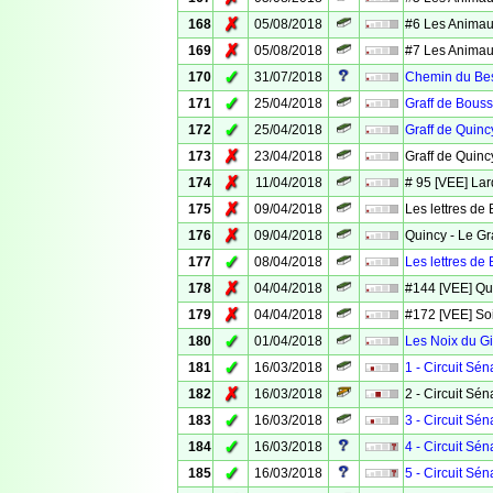
✗
168
05/08/2018
#6 Les Animaux
✗
169
05/08/2018
#7 Les Animaux
✓
170
31/07/2018
Chemin du Bes
✓
171
25/04/2018
Graff de Bous
✓
172
25/04/2018
Graff de Quinc
✗
173
23/04/2018
Graff de Quincy
✗
174
11/04/2018
# 95 [VEE] Lar
✗
175
09/04/2018
Les lettres de 
✗
176
09/04/2018
Quincy - Le Gr
✓
177
08/04/2018
Les lettres de 
✗
178
04/04/2018
#144 [VEE] Qui
✗
179
04/04/2018
#172 [VEE] Soi
✓
180
01/04/2018
Les Noix du Gi
✓
181
16/03/2018
1 - Circuit Sén
✗
182
16/03/2018
2 - Circuit Séna
✓
183
16/03/2018
3 - Circuit Sén
✓
184
16/03/2018
4 - Circuit Sén
✓
185
16/03/2018
5 - Circuit Sén