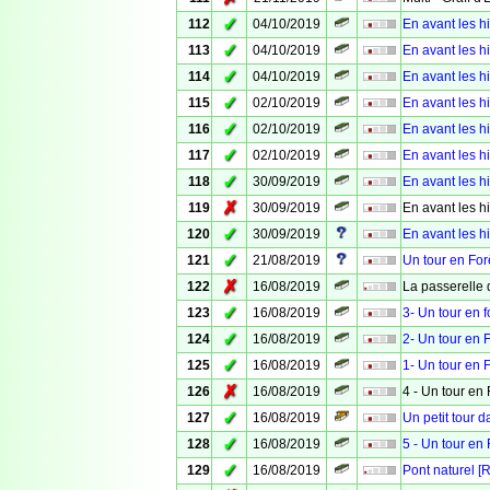
✓
112
04/10/2019
En avant les hi
✓
113
04/10/2019
En avant les hi
✓
114
04/10/2019
En avant les hi
✓
115
02/10/2019
En avant les hi
✓
116
02/10/2019
En avant les hi
✓
117
02/10/2019
En avant les hi
✓
118
30/09/2019
En avant les hi
✗
119
30/09/2019
En avant les hi
✓
120
30/09/2019
En avant les hi
✓
121
21/08/2019
Un tour en For
✗
122
16/08/2019
La passerelle 
✓
123
16/08/2019
3- Un tour en f
✓
124
16/08/2019
2- Un tour en 
✓
125
16/08/2019
1- Un tour en 
✗
126
16/08/2019
4 - Un tour en 
✓
127
16/08/2019
Un petit tour 
✓
128
16/08/2019
5 - Un tour en 
✓
129
16/08/2019
Pont naturel [R