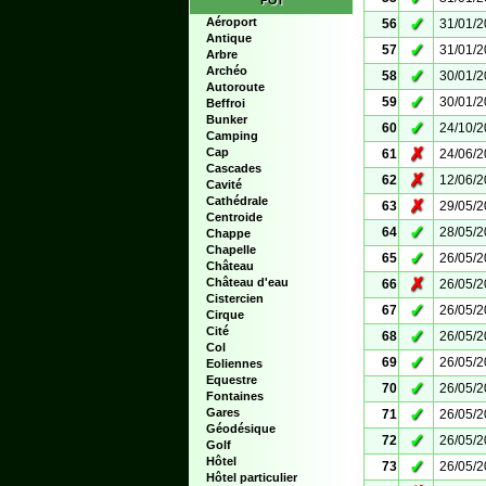
POI
✓
Aéroport
56
31/01/
Antique
✓
57
31/01/
Arbre
Archéo
✓
58
30/01/
Autoroute
✓
59
30/01/
Beffroi
Bunker
✓
60
24/10/
Camping
✗
Cap
61
24/06/
Cascades
✗
62
12/06/
Cavité
Cathédrale
✗
63
29/05/
Centroide
✓
64
28/05/
Chappe
Chapelle
✓
65
26/05/
Château
✗
Château d'eau
66
26/05/
Cistercien
✓
67
26/05/
Cirque
Cité
✓
68
26/05/
Col
✓
69
26/05/
Eoliennes
Equestre
✓
70
26/05/
Fontaines
✓
Gares
71
26/05/
Géodésique
✓
72
26/05/
Golf
Hôtel
✓
73
26/05/
Hôtel particulier