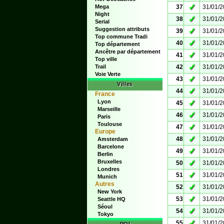
✓
Mega
37
31/01/
Night
✓
38
31/01/
Serial
Suggestion attributs
✓
39
31/01/
Top commune Tradi
✓
40
31/01/
Top département
Ancêtre par département
✓
41
31/01/
Top ville
✓
Trail
42
31/01/
Voie Verte
✓
43
31/01/
Villes
✓
44
31/01/
France
Lyon
✓
45
31/01/
Marseille
✓
46
31/01/
Paris
Toulouse
✓
47
31/01/
Europe
✓
48
31/01/
Amsterdam
Barcelone
✓
49
31/01/
Berlin
Bruxelles
✓
50
31/01/
Londres
✓
51
31/01/
Munich
Autres
✓
52
31/01/
New York
✓
53
31/01/
Seattle HQ
Séoul
✓
54
31/01/
Tokyo
✓
55
31/01/