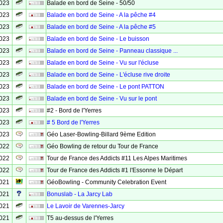
2023
Balade en bord de Seine - 50/50
2023
Balade en bord de Seine - A la pêche #4
2023
Balade en bord de Seine - A la pêche #5
2023
Balade en bord de Seine - Le buisson
2023
Balade en bord de Seine - Panneau classique ...
2023
Balade en bord de Seine - Vu sur l'écluse
2023
Balade en bord de Seine - L'écluse rive droite
2023
Balade en bord de Seine - Le pont PATTON
2023
Balade en bord de Seine - Vu sur le pont
2023
#2 - Bord de l'Yerres
2023
# 5 Bord de l'Yerres
2023
Géo Laser-Bowling-Billard 9ème Edition
2022
Géo Bowling de retour du Tour de France
2022
Tour de France des Addicts #11 Les Alpes Maritimes
2022
Tour de France des Addicts #1 l'Essonne le Départ
2021
GéoBowling - Community Celebration Event
2021
Bonuslab - La Jarcy Lab
2021
Le Lavoir de Varennes-Jarcy
2021
T5 au-dessus de l'Yerres