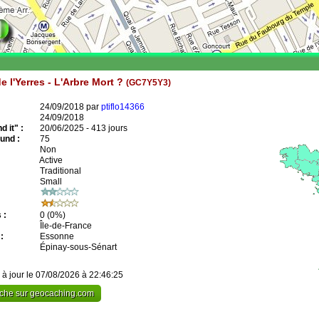
e l'Yerres - L'Arbre Mort ?
(GC7Y5Y3)
24/09/2018 par
ptiflo14366
24/09/2018
 it" :
20/06/2025 - 413 jours
und :
75
Non
Active
Traditional
Small
 :
0
(0%)
Île-de-France
:
Essonne
Épinay-sous-Sénart
 à jour le 07/08/2026 à 22:46:25
cache sur geocaching.com