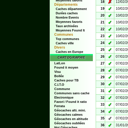
Moyennes favoris
✗
18
12/02/
Départements
✓
19
10/02/
Caches département
Durées caches
✓
20
10/02/
Nombre Events
✓
Moyennes favoris
21
10/02/
Taux archivées
✓
22
10/02/
Moyennes Found It
Communes
✓
23
10/02/
Top communes
✓
24
10/02/
Caches ville
Divers
✓
25
07/02/
Caches en Europe
✓
26
07/02/
CARTOGRAPHIE
✓
LatLon
27
07/02/
Found it moyen
✓
28
07/02/
Visu
Bollée
✓
29
07/02/
Caches pour TB
✓
30
07/02/
C.I.T.O
Commune
✓
31
07/02/
Communes sans cache
✓
Electronique
32
07/02/
Favori / Found it ratio
✓
33
07/02/
Ferrata
Géocaches alti. mini.
✓
34
07/02/
Géocaches calmes
✓
35
07/02/
Géocaches en altitude
Géocaches oubliées
✓
36
31/01/
Hot Géocaches