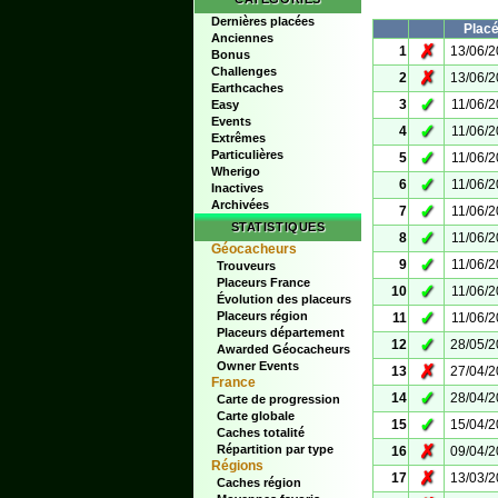
Dernières placées
Plac
Anciennes
✗
1
13/06/
Bonus
Challenges
✗
2
13/06/
Earthcaches
✓
3
11/06/
Easy
Events
✓
4
11/06/
Extrêmes
Particulières
✓
5
11/06/
Wherigo
✓
6
11/06/
Inactives
Archivées
✓
7
11/06/
STATISTIQUES
✓
8
11/06/
Géocacheurs
✓
9
11/06/
Trouveurs
Placeurs France
✓
10
11/06/
Évolution des placeurs
✓
Placeurs région
11
11/06/
Placeurs département
✓
12
28/05/
Awarded Géocacheurs
Owner Events
✗
13
27/04/
France
✓
14
28/04/
Carte de progression
Carte globale
✓
15
15/04/
Caches totalité
✗
Répartition par type
16
09/04/
Régions
✗
17
13/03/
Caches région