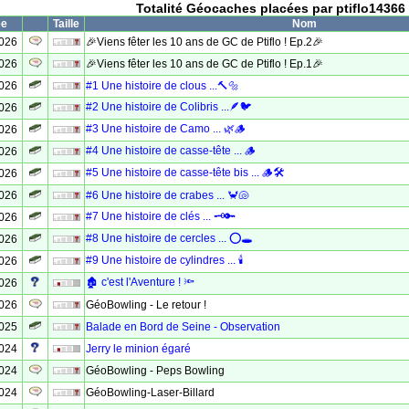
Totalité Géocaches placées par ptiflo14366
ée
Taille
Nom
2026
🎉Viens fêter les 10 ans de GC de Ptiflo ! Ep.2🎉
2026
🎉Viens fêter les 10 ans de GC de Ptiflo ! Ep.1🎉
2026
#1 Une histoire de clous ...🔨🔩
#2 Une histoire de Colibris ...🪶🐦
2026
#3 Une histoire de Camo ... 🌿🪵
2026
#4 Une histoire de casse-tête ... 🪵
2026
#5 Une histoire de casse-tête bis ... 🪵🛠️
2026
2026
#6 Une histoire de crabes ... 🦀🐚
#7 Une histoire de clés ... 🗝️🔑
2026
#8 Une histoire de cercles ... ⭕🕳️
2026
#9 Une histoire de cylindres ... 🕯️
2026
🏚️ c'est l'Aventure ! 🔦
2026
2026
GéoBowling - Le retour !
2025
Balade en Bord de Seine - Observation
2024
Jerry le minion égaré
2024
GéoBowling - Peps Bowling
2024
GéoBowling-Laser-Billard