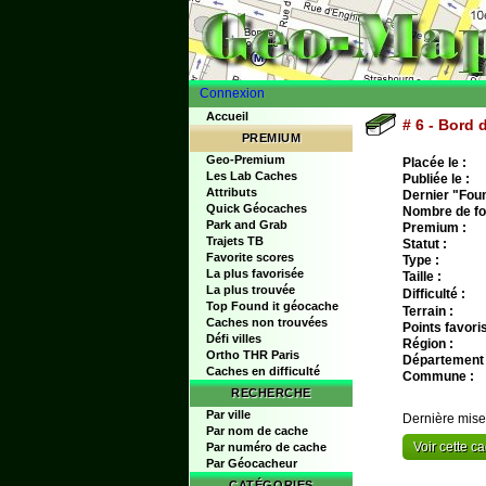
Connexion
Accueil
# 6 - Bord d
PREMIUM
Geo-Premium
Placée le :
Les Lab Caches
Publiée le :
Attributs
Dernier "Found
Quick Géocaches
Nombre de fo
Park and Grab
Premium :
Trajets TB
Statut :
Favorite scores
Type :
La plus favorisée
Taille :
La plus trouvée
Difficulté :
Top Found it géocache
Terrain :
Caches non trouvées
Points favoris
Défi villes
Région :
Ortho THR Paris
Département 
Caches en difficulté
Commune :
RECHERCHE
Par ville
Dernière mise
Par nom de cache
Voir cette 
Par numéro de cache
Par Géocacheur
CATÉGORIES