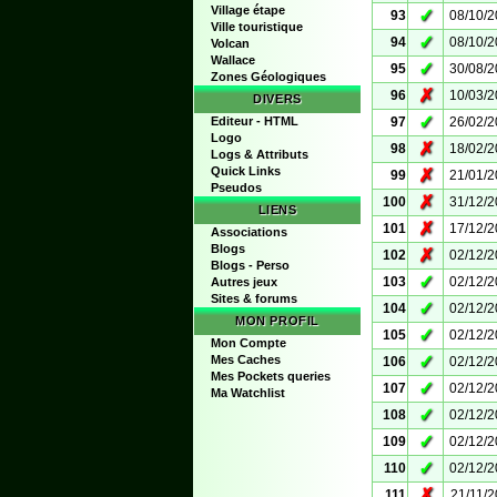
Village étape
✓
93
08/10/
Ville touristique
✓
94
08/10/
Volcan
Wallace
✓
95
30/08/
Zones Géologiques
✗
96
10/03/
DIVERS
✓
Editeur - HTML
97
26/02/
Logo
✗
98
18/02/
Logs & Attributs
Quick Links
✗
99
21/01/
Pseudos
✗
100
31/12/
LIENS
✗
101
17/12/
Associations
Blogs
✗
102
02/12/
Blogs - Perso
✓
103
02/12/
Autres jeux
Sites & forums
✓
104
02/12/
MON PROFIL
✓
105
02/12/
Mon Compte
✓
Mes Caches
106
02/12/
Mes Pockets queries
✓
107
02/12/
Ma Watchlist
✓
108
02/12/
✓
109
02/12/
✓
110
02/12/
✗
111
21/11/