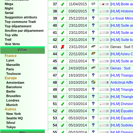
✓
Mega
37
11/04/2015
[HLM] Boite au
Night
✓
38
03/02/2015
[HLM] Histoire
Serial
Suggestion attributs
✓
39
25/12/2014
Le fossé Mér
Top commune Tradi
✓
40
23/11/2014
[HLM] Suite a
Top département
Ancêtre par département
✓
41
23/11/2014
[HLM] Suite a
Top ville
✓
Trail
42
23/11/2014
[HLM] Suite b
Voie Verte
✗
43
23/11/2014
Genas : Sud 
Villes
✓
44
22/11/2014
[HLM] Azieu C
France
Lyon
✓
45
22/11/2014
[HLM] Suite a
Marseille
✓
46
24/10/2014
Genas : Sud
Paris
Toulouse
✓
47
16/10/2014
[HLM] Triangu
Europe
✓
48
10/10/2014
Anticlinal Ai
Amsterdam
Barcelone
✓
49
07/10/2014
[HLM] Triangl
Berlin
Bruxelles
✓
50
07/10/2014
[HLM] Triangl
Londres
✓
51
07/10/2014
[HLM] Divisio
Munich
Autres
✓
52
05/10/2014
[HLM] Équati
New York
✓
53
05/10/2014
[HLM] Équati
Seattle HQ
Séoul
✓
54
05/10/2014
[HLM] Sudoku
Tokyo
✓
55
05/10/2014
[HLM] Divisio