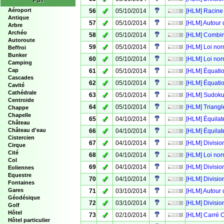
POI
✓
Aéroport
56
05/10/2014
[HLM] Racine
Antique
✓
57
05/10/2014
[HLM] Autour 
Arbre
Archéo
✓
58
05/10/2014
[HLM] Combin
Autoroute
✓
59
05/10/2014
[HLM] Loi nor
Beffroi
Bunker
✓
60
05/10/2014
|HLM] Loi nor
Camping
✓
Cap
61
05/10/2014
[HLM] Équati
Cascades
✓
62
05/10/2014
[HLM] Équati
Cavité
Cathédrale
✓
63
05/10/2014
[HLM] Sudoku
Centroide
✓
64
05/10/2014
[HLM] Triangl
Chappe
Chapelle
✓
65
04/10/2014
[HLM] Équilat
Château
✓
Château d'eau
66
04/10/2014
[HLM] Équilaté
Cistercien
✓
67
04/10/2014
[HLM] Divisio
Cirque
Cité
✓
68
04/10/2014
[HLM] Loi nor
Col
✓
69
04/10/2014
[HLM] Divisio
Eoliennes
Equestre
✓
70
04/10/2014
[HLM] Divisio
Fontaines
✓
Gares
71
03/10/2014
[HLM] Autour 
Géodésique
✓
72
03/10/2014
[HLM] Divisio
Golf
Hôtel
✓
73
02/10/2014
[HLM] Carré 
Hôtel particulier