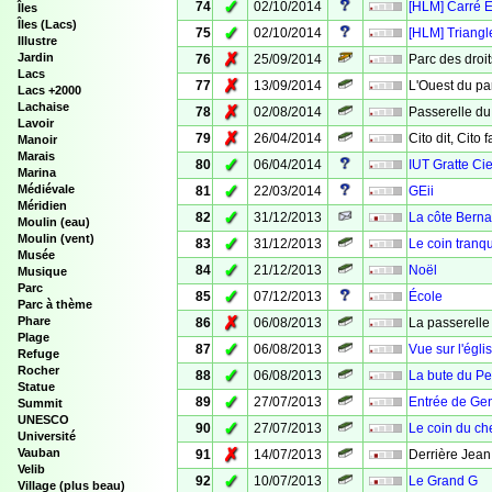
✓
74
02/10/2014
[HLM] Carré E
Îles
Îles (Lacs)
✓
75
02/10/2014
[HLM] Triangl
Illustre
✗
Jardin
76
25/09/2014
Parc des droi
Lacs
✗
77
13/09/2014
L'Ouest du pa
Lacs +2000
Lachaise
✗
78
02/08/2014
Passerelle du
Lavoir
✗
79
26/04/2014
Cito dit, Cito f
Manoir
Marais
✓
80
06/04/2014
IUT Gratte Cie
Marina
✓
Médiévale
81
22/03/2014
GEii
Méridien
✓
82
31/12/2013
La côte Berna
Moulin (eau)
Moulin (vent)
✓
83
31/12/2013
Le coin tranqu
Musée
✓
84
21/12/2013
Noël
Musique
Parc
✓
85
07/12/2013
École
Parc à thème
✗
Phare
86
06/08/2013
La passerelle 
Plage
✓
87
06/08/2013
Vue sur l'églis
Refuge
Rocher
✓
88
06/08/2013
La bute du P
Statue
✓
89
27/07/2013
Entrée de Ge
Summit
UNESCO
✓
90
27/07/2013
Le coin du c
Université
✗
Vauban
91
14/07/2013
Derrière Jean
Velib
✓
92
10/07/2013
Le Grand G
Village (plus beau)