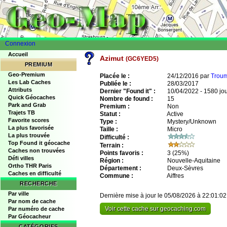
Connexion
Accueil
Azimut
(GC6YED5)
PREMIUM
Geo-Premium
Placée le :
24/12/2016 par
Trou
Les Lab Caches
Publiée le :
28/03/2017
Attributs
Dernier "Found it" :
10/04/2022 - 1580 jo
Quick Géocaches
Nombre de found :
15
Park and Grab
Premium :
Non
Trajets TB
Statut :
Active
Favorite scores
Type :
Mystery/Unknown
La plus favorisée
Taille :
Micro
La plus trouvée
Difficulté :
Top Found it géocache
Terrain :
Caches non trouvées
Points favoris :
3
(25%)
Défi villes
Région :
Nouvelle-Aquitaine
Ortho THR Paris
Département :
Deux-Sèvres
Caches en difficulté
Commune :
Aiffres
RECHERCHE
Par ville
Dernière mise à jour le 05/08/2026 à 22:01:02
Par nom de cache
Voir cette cache sur geocaching.com
Par numéro de cache
Par Géocacheur
CATÉGORIES