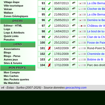
Village étape
✓
93
05/07/2013
La côte Berna
Ville touristique
✓
94
30/06/2013
Clocher de Bi
Volcan
Wallace
✓
95
21/06/2013
La côte Berna
Zones Géologiques
✓
96
25/05/2013
Derrière le Be
DIVERS
✓
Editeur - HTML
97
12/05/2013
Château de Ve
Logo
✓
98
14/04/2013
Le bout de la
Logs & Attributs
Quick Links
✓
99
25/12/2012
Clan de la C
Pseudos
✓
100
25/12/2012
Fosse de Pai
LIENS
✗
101
14/02/2009
Rond-Point Sa
Associations
Blogs
✓
102
17/01/2009
Cheminée de 
Blogs - Perso
✓
103
16/12/2008
Bobine de fil
Autres jeux
Sites & forums
✗
104
17/11/2008
Parc des droi
MON PROFIL
Mon Compte
Mes Caches
Mes Pockets queries
Ma Watchlist
v4 - Eolas - Surfoo (2007-2026) - Source données
geocaching.com