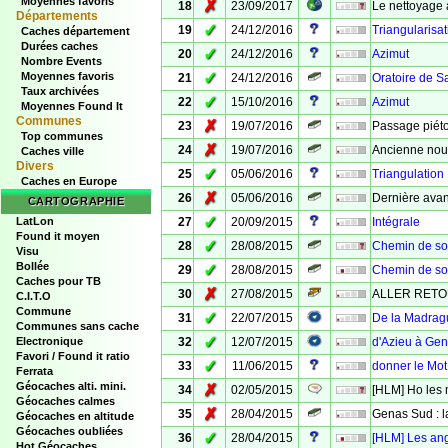
Moyennes favoris
✗
18
23/09/2017
Le nettoyage 
Départements
✓
19
24/12/2016
Triangularisat
Caches département
Durées caches
✓
20
24/12/2016
Azimut
Nombre Events
✓
Moyennes favoris
21
24/12/2016
Oratoire de 
Taux archivées
✓
22
15/10/2016
Azimut
Moyennes Found It
Communes
✗
23
19/07/2016
Passage piét
Top communes
✗
24
19/07/2016
Ancienne nouv
Caches ville
Divers
✓
25
05/06/2016
Triangulation
Caches en Europe
✗
26
05/06/2016
Dernière avant
CARTOGRAPHIE
✓
LatLon
27
20/09/2015
Intégrale
Found it moyen
✓
28
28/08/2015
Chemin de so
Visu
Bollée
✓
29
28/08/2015
Chemin de so
Caches pour TB
✗
30
27/08/2015
ALLER RETO
C.I.T.O
Commune
✓
31
22/07/2015
De la Madrag
Communes sans cache
✓
Electronique
32
12/07/2015
d'Azieu à Ge
Favori / Found it ratio
✓
33
11/06/2015
donner le Mot
Ferrata
Géocaches alti. mini.
✗
34
02/05/2015
[HLM] Ho les 
Géocaches calmes
✗
35
28/04/2015
Genas Sud : 
Géocaches en altitude
Géocaches oubliées
✓
36
28/04/2015
[HLM] Les ang
Hot Géocaches