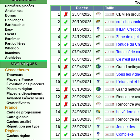
To
Dernières placées
Placée
Taille
Anciennes
✗
1
25/04/2026
CBM en grou
Bonus
Challenges
✓
2
30/10/2025
croix hosanni
Earthcaches
✓
3
11/05/2025
[HLM] C'est b
Easy
Events
✓
4
24/12/2024
Zone de rejet
Extrêmes
Particulières
✓
5
17/08/2023
Refuge du Châ
Wherigo
✓
6
07/04/2023
Toute série c
Inactives
Archivées
✓
7
06/04/2023
Ce n'est pas u
STATISTIQUES
✗
8
02/04/2022
Grand nettoya
Géocacheurs
✓
9
14/03/2022
Sous les vign
Trouveurs
Placeurs France
✓
10
12/04/2021
L'étudiant et 
Évolution des placeurs
✗
Placeurs région
11
03/10/2020
Grand nettoy
Placeurs département
✗
12
29/02/2020
Rencontre avan
Awarded Géocacheurs
Owner Events
✗
13
29/12/2018
Rencontre avan
France
✓
14
24/08/2018
belvédère de 
Carte de progression
Carte globale
✗
15
12/08/2018
Rencontre de
Caches totalité
✓
Répartition par type
16
25/07/2018
Jeu de dés
Régions
✓
17
29/12/2017
Complexe
Caches région