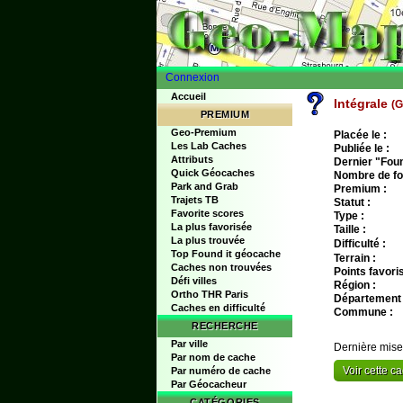
Connexion
Accueil
Intégrale
(
PREMIUM
Geo-Premium
Placée le :
Les Lab Caches
Publiée le :
Attributs
Dernier "Found
Quick Géocaches
Nombre de fo
Park and Grab
Premium :
Trajets TB
Statut :
Favorite scores
Type :
La plus favorisée
Taille :
La plus trouvée
Difficulté :
Top Found it géocache
Terrain :
Caches non trouvées
Points favoris
Défi villes
Région :
Ortho THR Paris
Département 
Caches en difficulté
Commune :
RECHERCHE
Par ville
Dernière mise
Par nom de cache
Voir cette 
Par numéro de cache
Par Géocacheur
CATÉGORIES