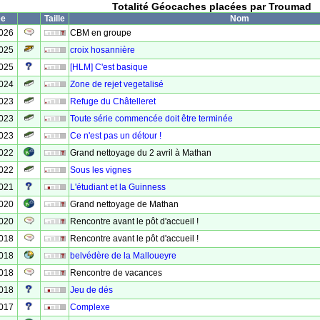
Totalité Géocaches placées par Troumad
ée
Taille
Nom
2026
CBM en groupe
2025
croix hosannière
2025
[HLM] C'est basique
2024
Zone de rejet vegetalisé
2023
Refuge du Châtelleret
2023
Toute série commencée doit être terminée
2023
Ce n'est pas un détour !
2022
Grand nettoyage du 2 avril à Mathan
2022
Sous les vignes
2021
L'étudiant et la Guinness
2020
Grand nettoyage de Mathan
2020
Rencontre avant le pôt d'accueil !
2018
Rencontre avant le pôt d'accueil !
2018
belvédère de la Malloueyre
2018
Rencontre de vacances
2018
Jeu de dés
2017
Complexe