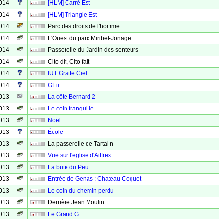
2014
[HLM] Carré Est
2014
[HLM] Triangle Est
2014
Parc des droits de l'homme
2014
L'Ouest du parc Miribel-Jonage
2014
Passerelle du Jardin des senteurs
2014
Cito dit, Cito fait
2014
IUT Gratte Ciel
2014
GEii
2013
La côte Bernard 2
2013
Le coin tranquille
2013
Noël
2013
École
2013
La passerelle de Tartalin
2013
Vue sur l'église d'Aiffres
2013
La bute du Peu
2013
Entrée de Genas : Chateau Coquet
2013
Le coin du chemin perdu
2013
Derrière Jean Moulin
2013
Le Grand G