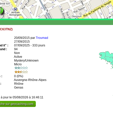
GC63TNZ)
20/09/2015 par
Troumad
27/09/2015
 it" :
07/09/2025 - 333 jours
und :
94
Non
Active
Mystery/Unknown
Micro
 :
0
(0%)
Auvergne-Rhône-Alpes
:
Rhône
Genas
 à jour le 05/08/2026 à 16:46:11
cache sur geocaching.com