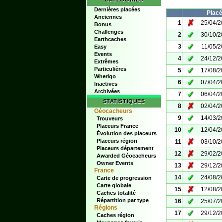
Dernières placées
Plac
Anciennes
✗
1
25/04/
Bonus
Challenges
✓
2
30/10/
Earthcaches
✓
3
11/05/
Easy
Events
✓
4
24/12/
Extrêmes
Particulières
✓
5
17/08/
Wherigo
✓
6
07/04/
Inactives
Archivées
✓
7
06/04/
STATISTIQUES
✗
8
02/04/
Géocacheurs
✓
9
14/03/
Trouveurs
Placeurs France
✓
10
12/04/
Évolution des placeurs
✗
Placeurs région
11
03/10/
Placeurs département
✗
12
29/02/
Awarded Géocacheurs
Owner Events
✗
13
29/12/
France
✓
14
24/08/
Carte de progression
Carte globale
✗
15
12/08/
Caches totalité
✓
Répartition par type
16
25/07/
Régions
✓
17
29/12/
Caches région