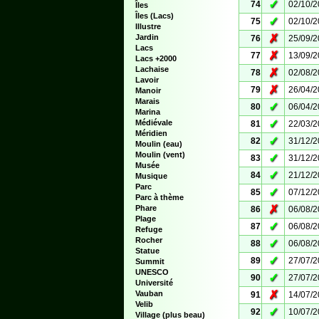
✓
74
02/10/
Îles
Îles (Lacs)
✓
75
02/10/
Illustre
✗
Jardin
76
25/09/
Lacs
✗
77
13/09/
Lacs +2000
Lachaise
✗
78
02/08/
Lavoir
✗
79
26/04/
Manoir
Marais
✓
80
06/04/
Marina
✓
Médiévale
81
22/03/
Méridien
✓
82
31/12/
Moulin (eau)
Moulin (vent)
✓
83
31/12/
Musée
✓
84
21/12/
Musique
Parc
✓
85
07/12/
Parc à thème
✗
Phare
86
06/08/
Plage
✓
87
06/08/
Refuge
Rocher
✓
88
06/08/
Statue
✓
89
27/07/
Summit
UNESCO
✓
90
27/07/
Université
✗
Vauban
91
14/07/
Velib
✓
92
10/07/
Village (plus beau)