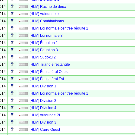
2014
[HLM] Racine de deux
2014
[HLM] Autour de e
2014
[HLM] Combinaisons
2014
[HLM] Loi normale centrée réduite 2
2014
|HLM] Loi normale 3
2014
[HLM] Équation 1
2014
[HLM] Équation 3
2014
[HLM] Sudoku 2
2014
[HLM] Triangle rectangle
2014
[HLM] Équilatéral Ouest
2014
[HLM] Équilatéral Est
2014
[HLM] Division 1
2014
[HLM] Loi normale centrée réduite 1
2014
[HLM] Division 2
2014
[HLM] Division 4
2014
[HLM] Autour de PI
2014
[HLM] Division 3
2014
[HLM] Carré Ouest