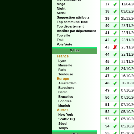
✓
Mega
37
11/04/
Night
✓
38
03/02/
Serial
Suggestion attributs
✓
39
25/12/
Top commune Tradi
✓
40
23/11/
Top département
Ancêtre par département
✓
41
23/11/
Top ville
✓
Trail
42
23/11/
Voie Verte
✗
43
23/11/
Villes
✓
44
22/11/
France
Lyon
✓
45
22/11/
Marseille
✓
46
24/10/
Paris
Toulouse
✓
47
16/10/
Europe
✓
48
10/10/
Amsterdam
Barcelone
✓
49
07/10/
Berlin
Bruxelles
✓
50
07/10/
Londres
✓
51
07/10/
Munich
Autres
✓
52
05/10/
New York
✓
53
05/10/
Seattle HQ
Séoul
✓
54
05/10/
Tokyo
✓
55
05/10/