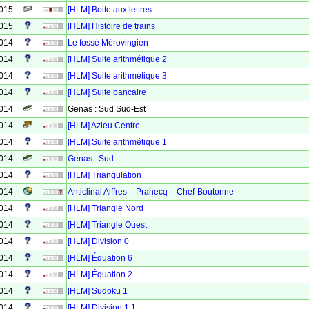
2015
[HLM] Boite aux lettres
2015
[HLM] Histoire de trains
2014
Le fossé Mérovingien
2014
[HLM] Suite arithmétique 2
2014
[HLM] Suite arithmétique 3
2014
[HLM] Suite bancaire
2014
Genas : Sud Sud-Est
2014
[HLM] Azieu Centre
2014
[HLM] Suite arithmétique 1
2014
Genas : Sud
2014
[HLM] Triangulation
2014
Anticlinal Aiffres – Prahecq – Chef-Boutonne
2014
[HLM] Triangle Nord
2014
[HLM] Triangle Ouest
2014
[HLM] Division 0
2014
[HLM] Équation 6
2014
[HLM] Équation 2
2014
[HLM] Sudoku 1
2014
[HLM] Division 1,1