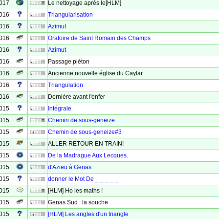
2017
Le nettoyage après le[HLM]
2016
Triangularisation
2016
Azimut
2016
Oratoire de Saint Romain des Champs
2016
Azimut
2016
Passage piéton
2016
Ancienne nouvelle église du Caylar
2016
Triangulation
2016
Dernière avant l'enfer
2015
Intégrale
2015
Chemin de sous-geneize
2015
Chemin de sous-geneize#3
2015
ALLER RETOUR EN TRAIN!
2015
De la Madrague Aux Lecques.
2015
d'Azieu à Genas
2015
donner le Mot De _ _ _ _ _
2015
[HLM] Ho les maths !
2015
Genas Sud : la souche
2015
[HLM] Les angles d'un triangle