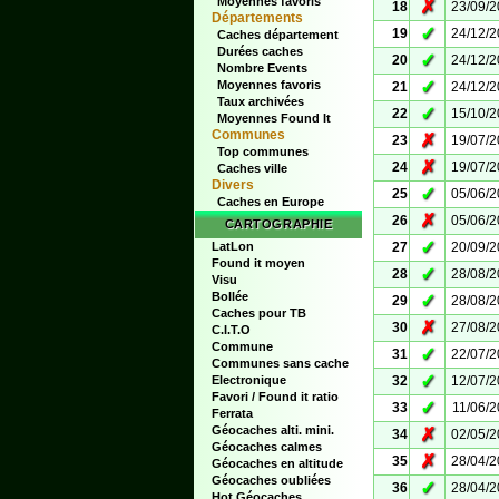
Moyennes favoris
✗
18
23/09/
Départements
✓
19
24/12/
Caches département
Durées caches
✓
20
24/12/
Nombre Events
✓
Moyennes favoris
21
24/12/
Taux archivées
✓
22
15/10/
Moyennes Found It
Communes
✗
23
19/07/
Top communes
✗
24
19/07/
Caches ville
Divers
✓
25
05/06/
Caches en Europe
✗
26
05/06/
CARTOGRAPHIE
✓
LatLon
27
20/09/
Found it moyen
✓
28
28/08/
Visu
Bollée
✓
29
28/08/
Caches pour TB
✗
30
27/08/
C.I.T.O
Commune
✓
31
22/07/
Communes sans cache
✓
Electronique
32
12/07/
Favori / Found it ratio
✓
33
11/06/
Ferrata
Géocaches alti. mini.
✗
34
02/05/
Géocaches calmes
✗
35
28/04/
Géocaches en altitude
Géocaches oubliées
✓
36
28/04/
Hot Géocaches