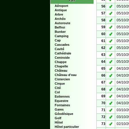
POI
✓
Aéroport
56
05/10/
Antique
✓
57
05/10/
Arbre
Archéo
✓
58
05/10/
Autoroute
✓
59
05/10/
Beffroi
Bunker
✓
60
05/10/
Camping
✓
Cap
61
05/10/
Cascades
✓
62
05/10/
Cavité
Cathédrale
✓
63
05/10/
Centroide
✓
64
05/10/
Chappe
Chapelle
✓
65
04/10/
Château
✓
Château d'eau
66
04/10/
Cistercien
✓
67
04/10/
Cirque
Cité
✓
68
04/10/
Col
✓
69
04/10/
Eoliennes
Equestre
✓
70
04/10/
Fontaines
✓
Gares
71
03/10/
Géodésique
✓
72
03/10/
Golf
Hôtel
✓
73
02/10/
Hôtel particulier