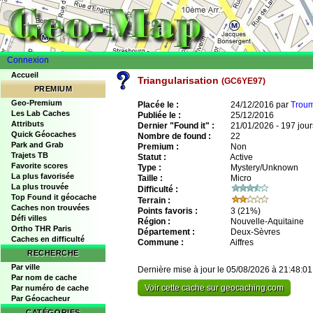
Connexion
Accueil
Triangularisation
(GC6YE97)
PREMIUM
Geo-Premium
Placée le :
24/12/2016 par
Trou
Les Lab Caches
Publiée le :
25/12/2016
Attributs
Dernier "Found it" :
21/01/2026 - 197 jour
Quick Géocaches
Nombre de found :
22
Park and Grab
Premium :
Non
Trajets TB
Statut :
Active
Favorite scores
Type :
Mystery/Unknown
La plus favorisée
Taille :
Micro
La plus trouvée
Difficulté :
Top Found it géocache
Terrain :
Caches non trouvées
Points favoris :
3
(21%)
Défi villes
Région :
Nouvelle-Aquitaine
Ortho THR Paris
Département :
Deux-Sèvres
Caches en difficulté
Commune :
Aiffres
RECHERCHE
Par ville
Dernière mise à jour le 05/08/2026 à 21:48:01
Par nom de cache
Voir cette cache sur geocaching.com
Par numéro de cache
Par Géocacheur
CATÉGORIES