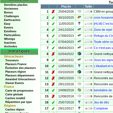
To
Dernières placées
Placée
Taille
Anciennes
✗
1
25/04/2026
CBM en grou
Bonus
Challenges
✓
2
30/10/2025
croix hosanni
Earthcaches
✓
3
11/05/2025
[HLM] C'est b
Easy
Events
✓
4
24/12/2024
Zone de rejet
Extrêmes
Particulières
✓
5
17/08/2023
Refuge du Châ
Wherigo
✓
6
07/04/2023
Toute série c
Inactives
Archivées
✓
7
06/04/2023
Ce n'est pas u
STATISTIQUES
✗
8
02/04/2022
Grand nettoya
Géocacheurs
✓
9
14/03/2022
Sous les vign
Trouveurs
Placeurs France
✓
10
12/04/2021
L'étudiant et 
Évolution des placeurs
✗
Placeurs région
11
03/10/2020
Grand nettoy
Placeurs département
✗
12
29/02/2020
Rencontre avan
Awarded Géocacheurs
Owner Events
✗
13
29/12/2018
Rencontre avan
France
✓
14
24/08/2018
belvédère de 
Carte de progression
Carte globale
✗
15
12/08/2018
Rencontre de
Caches totalité
✓
Répartition par type
16
25/07/2018
Jeu de dés
Régions
✓
17
29/12/2017
Complexe
Caches région