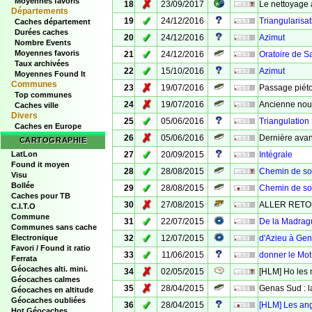
Moyennes favoris
✗
18
23/09/2017
Le nettoyage 
Départements
✓
19
24/12/2016
Triangularisat
Caches département
Durées caches
✓
20
24/12/2016
Azimut
Nombre Events
✓
Moyennes favoris
21
24/12/2016
Oratoire de 
Taux archivées
✓
22
15/10/2016
Azimut
Moyennes Found It
Communes
✗
23
19/07/2016
Passage piét
Top communes
✗
24
19/07/2016
Ancienne nouv
Caches ville
Divers
✓
25
05/06/2016
Triangulation
Caches en Europe
✗
26
05/06/2016
Dernière avant
CARTOGRAPHIE
✓
LatLon
27
20/09/2015
Intégrale
Found it moyen
✓
28
28/08/2015
Chemin de so
Visu
Bollée
✓
29
28/08/2015
Chemin de so
Caches pour TB
✗
30
27/08/2015
ALLER RETO
C.I.T.O
Commune
✓
31
22/07/2015
De la Madrag
Communes sans cache
✓
Electronique
32
12/07/2015
d'Azieu à Ge
Favori / Found it ratio
✓
33
11/06/2015
donner le Mot
Ferrata
Géocaches alti. mini.
✗
34
02/05/2015
[HLM] Ho les 
Géocaches calmes
✗
35
28/04/2015
Genas Sud : 
Géocaches en altitude
Géocaches oubliées
✓
36
28/04/2015
[HLM] Les ang
Hot Géocaches