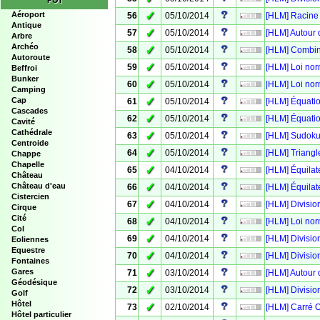
POI
✓
Aéroport
56
05/10/2014
[HLM] Racine
Antique
✓
57
05/10/2014
[HLM] Autour 
Arbre
Archéo
✓
58
05/10/2014
[HLM] Combin
Autoroute
✓
59
05/10/2014
[HLM] Loi nor
Beffroi
Bunker
✓
60
05/10/2014
|HLM] Loi nor
Camping
✓
Cap
61
05/10/2014
[HLM] Équati
Cascades
✓
62
05/10/2014
[HLM] Équati
Cavité
Cathédrale
✓
63
05/10/2014
[HLM] Sudoku
Centroide
✓
64
05/10/2014
[HLM] Triangl
Chappe
Chapelle
✓
65
04/10/2014
[HLM] Équilat
Château
✓
Château d'eau
66
04/10/2014
[HLM] Équilaté
Cistercien
✓
67
04/10/2014
[HLM] Divisio
Cirque
Cité
✓
68
04/10/2014
[HLM] Loi nor
Col
✓
69
04/10/2014
[HLM] Divisio
Eoliennes
Equestre
✓
70
04/10/2014
[HLM] Divisio
Fontaines
✓
Gares
71
03/10/2014
[HLM] Autour 
Géodésique
✓
72
03/10/2014
[HLM] Divisio
Golf
Hôtel
✓
73
02/10/2014
[HLM] Carré 
Hôtel particulier