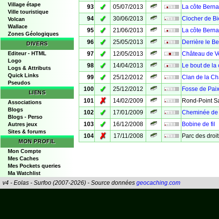
Village étape
✓
93
05/07/2013
La côte Berna
Ville touristique
✓
94
30/06/2013
Clocher de Bi
Volcan
Wallace
✓
95
21/06/2013
La côte Berna
Zones Géologiques
✓
96
25/05/2013
Derrière le Be
DIVERS
✓
Editeur - HTML
97
12/05/2013
Château de Ve
Logo
✓
98
14/04/2013
Le bout de la
Logs & Attributs
Quick Links
✓
99
25/12/2012
Clan de la C
Pseudos
✓
100
25/12/2012
Fosse de Pai
LIENS
✗
101
14/02/2009
Rond-Point Sa
Associations
Blogs
✓
102
17/01/2009
Cheminée de 
Blogs - Perso
✓
103
16/12/2008
Bobine de fil
Autres jeux
Sites & forums
✗
104
17/11/2008
Parc des droi
MON PROFIL
Mon Compte
Mes Caches
Mes Pockets queries
Ma Watchlist
v4 - Eolas - Surfoo (2007-2026) - Source données
geocaching.com