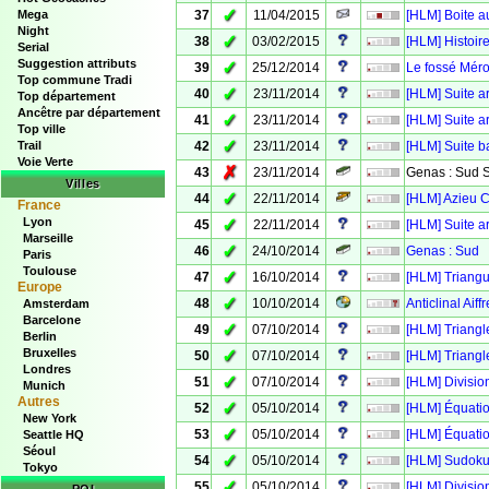
✓
Mega
37
11/04/2015
[HLM] Boite au
Night
✓
38
03/02/2015
[HLM] Histoire
Serial
Suggestion attributs
✓
39
25/12/2014
Le fossé Mér
Top commune Tradi
✓
40
23/11/2014
[HLM] Suite a
Top département
Ancêtre par département
✓
41
23/11/2014
[HLM] Suite a
Top ville
✓
Trail
42
23/11/2014
[HLM] Suite b
Voie Verte
✗
43
23/11/2014
Genas : Sud 
Villes
✓
44
22/11/2014
[HLM] Azieu C
France
Lyon
✓
45
22/11/2014
[HLM] Suite a
Marseille
✓
46
24/10/2014
Genas : Sud
Paris
Toulouse
✓
47
16/10/2014
[HLM] Triangu
Europe
✓
48
10/10/2014
Anticlinal Ai
Amsterdam
Barcelone
✓
49
07/10/2014
[HLM] Triangl
Berlin
Bruxelles
✓
50
07/10/2014
[HLM] Triangl
Londres
✓
51
07/10/2014
[HLM] Divisio
Munich
Autres
✓
52
05/10/2014
[HLM] Équati
New York
✓
53
05/10/2014
[HLM] Équati
Seattle HQ
Séoul
✓
54
05/10/2014
[HLM] Sudoku
Tokyo
✓
55
05/10/2014
[HLM] Divisio