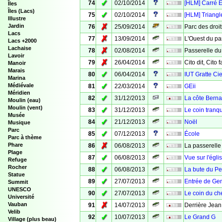
✓
74
02/10/2014
[HLM] Carré E
Îles
Îles (Lacs)
✓
75
02/10/2014
[HLM] Triangl
Illustre
✗
Jardin
76
25/09/2014
Parc des droi
Lacs
✗
77
13/09/2014
L'Ouest du pa
Lacs +2000
Lachaise
✗
78
02/08/2014
Passerelle du
Lavoir
✗
79
26/04/2014
Cito dit, Cito f
Manoir
Marais
✓
80
06/04/2014
IUT Gratte Cie
Marina
✓
Médiévale
81
22/03/2014
GEii
Méridien
✓
82
31/12/2013
La côte Berna
Moulin (eau)
Moulin (vent)
✓
83
31/12/2013
Le coin tranqu
Musée
✓
84
21/12/2013
Noël
Musique
Parc
✓
85
07/12/2013
École
Parc à thème
✗
Phare
86
06/08/2013
La passerelle 
Plage
✓
87
06/08/2013
Vue sur l'églis
Refuge
Rocher
✓
88
06/08/2013
La bute du P
Statue
✓
89
27/07/2013
Entrée de Ge
Summit
UNESCO
✓
90
27/07/2013
Le coin du c
Université
✗
Vauban
91
14/07/2013
Derrière Jean
Velib
✓
92
10/07/2013
Le Grand G
Village (plus beau)