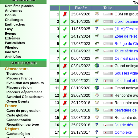
To
Dernières placées
Placée
Taille
Anciennes
✗
1
25/04/2026
CBM en grou
Bonus
Challenges
✓
2
30/10/2025
croix hosanni
Earthcaches
✓
3
11/05/2025
[HLM] C'est b
Easy
Events
✓
4
24/12/2024
Zone de rejet
Extrêmes
Particulières
✓
5
17/08/2023
Refuge du Châ
Wherigo
✓
6
07/04/2023
Toute série c
Inactives
Archivées
✓
7
06/04/2023
Ce n'est pas u
STATISTIQUES
✗
8
02/04/2022
Grand nettoya
Géocacheurs
✓
9
14/03/2022
Sous les vign
Trouveurs
Placeurs France
✓
10
12/04/2021
L'étudiant et 
Évolution des placeurs
✗
Placeurs région
11
03/10/2020
Grand nettoy
Placeurs département
✗
12
29/02/2020
Rencontre avan
Awarded Géocacheurs
Owner Events
✗
13
29/12/2018
Rencontre avan
France
✓
14
24/08/2018
belvédère de 
Carte de progression
Carte globale
✗
15
12/08/2018
Rencontre de
Caches totalité
✓
Répartition par type
16
25/07/2018
Jeu de dés
Régions
✓
17
29/12/2017
Complexe
Caches région