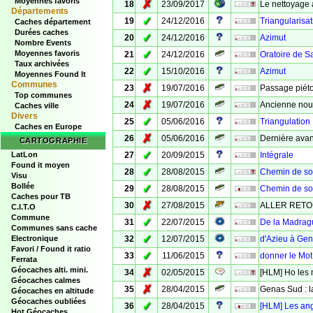
Moyennes favoris
✗
18
23/09/2017
Le nettoyage 
Départements
✓
19
24/12/2016
Triangularisat
Caches département
Durées caches
✓
20
24/12/2016
Azimut
Nombre Events
✓
Moyennes favoris
21
24/12/2016
Oratoire de 
Taux archivées
✓
22
15/10/2016
Azimut
Moyennes Found It
Communes
✗
23
19/07/2016
Passage piét
Top communes
✗
24
19/07/2016
Ancienne nouv
Caches ville
Divers
✓
25
05/06/2016
Triangulation
Caches en Europe
✗
26
05/06/2016
Dernière avant
CARTOGRAPHIE
✓
LatLon
27
20/09/2015
Intégrale
Found it moyen
✓
28
28/08/2015
Chemin de so
Visu
Bollée
✓
29
28/08/2015
Chemin de so
Caches pour TB
✗
30
27/08/2015
ALLER RETO
C.I.T.O
Commune
✓
31
22/07/2015
De la Madrag
Communes sans cache
✓
Electronique
32
12/07/2015
d'Azieu à Ge
Favori / Found it ratio
✓
33
11/06/2015
donner le Mot
Ferrata
Géocaches alti. mini.
✗
34
02/05/2015
[HLM] Ho les 
Géocaches calmes
✗
35
28/04/2015
Genas Sud : 
Géocaches en altitude
Géocaches oubliées
✓
36
28/04/2015
[HLM] Les ang
Hot Géocaches