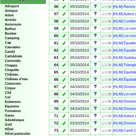
POI
✓
Aéroport
56
05/10/2014
[HLM] Racine
Antique
✓
57
05/10/2014
[HLM] Autour 
Arbre
Archéo
✓
58
05/10/2014
[HLM] Combin
Autoroute
✓
59
05/10/2014
[HLM] Loi nor
Beffroi
Bunker
✓
60
05/10/2014
|HLM] Loi nor
Camping
✓
Cap
61
05/10/2014
[HLM] Équati
Cascades
✓
62
05/10/2014
[HLM] Équati
Cavité
Cathédrale
✓
63
05/10/2014
[HLM] Sudoku
Centroide
✓
64
05/10/2014
[HLM] Triangl
Chappe
Chapelle
✓
65
04/10/2014
[HLM] Équilat
Château
✓
Château d'eau
66
04/10/2014
[HLM] Équilaté
Cistercien
✓
67
04/10/2014
[HLM] Divisio
Cirque
Cité
✓
68
04/10/2014
[HLM] Loi nor
Col
✓
69
04/10/2014
[HLM] Divisio
Eoliennes
Equestre
✓
70
04/10/2014
[HLM] Divisio
Fontaines
✓
Gares
71
03/10/2014
[HLM] Autour 
Géodésique
✓
72
03/10/2014
[HLM] Divisio
Golf
Hôtel
✓
73
02/10/2014
[HLM] Carré 
Hôtel particulier