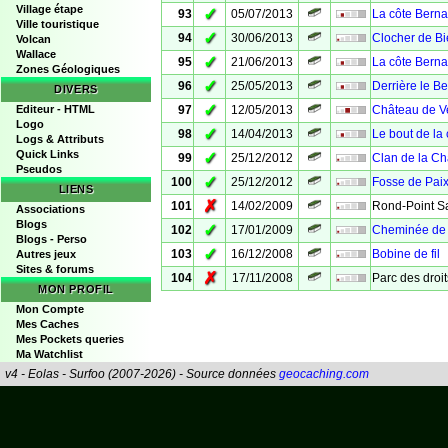
Village étape
✓
93
05/07/2013
La côte Berna
Ville touristique
✓
94
30/06/2013
Clocher de Bi
Volcan
Wallace
✓
95
21/06/2013
La côte Berna
Zones Géologiques
✓
96
25/05/2013
Derrière le Be
DIVERS
✓
Editeur - HTML
97
12/05/2013
Château de Ve
Logo
✓
98
14/04/2013
Le bout de la
Logs & Attributs
Quick Links
✓
99
25/12/2012
Clan de la C
Pseudos
✓
100
25/12/2012
Fosse de Pai
LIENS
✗
101
14/02/2009
Rond-Point Sa
Associations
Blogs
✓
102
17/01/2009
Cheminée de 
Blogs - Perso
✓
103
16/12/2008
Bobine de fil
Autres jeux
Sites & forums
✗
104
17/11/2008
Parc des droi
MON PROFIL
Mon Compte
Mes Caches
Mes Pockets queries
Ma Watchlist
v4 - Eolas - Surfoo (2007-2026) - Source données
geocaching.com