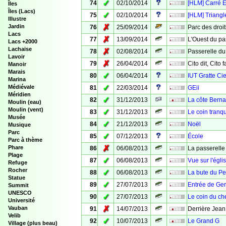
✓
74
02/10/2014
[HLM] Carré E
Îles
Îles (Lacs)
✓
75
02/10/2014
[HLM] Triangl
Illustre
✗
Jardin
76
25/09/2014
Parc des droi
Lacs
✗
77
13/09/2014
L'Ouest du pa
Lacs +2000
Lachaise
✗
78
02/08/2014
Passerelle du
Lavoir
✗
79
26/04/2014
Cito dit, Cito f
Manoir
Marais
✓
80
06/04/2014
IUT Gratte Cie
Marina
✓
Médiévale
81
22/03/2014
GEii
Méridien
✓
82
31/12/2013
La côte Berna
Moulin (eau)
Moulin (vent)
✓
83
31/12/2013
Le coin tranqu
Musée
✓
84
21/12/2013
Noël
Musique
Parc
✓
85
07/12/2013
École
Parc à thème
✗
Phare
86
06/08/2013
La passerelle 
Plage
✓
87
06/08/2013
Vue sur l'églis
Refuge
Rocher
✓
88
06/08/2013
La bute du P
Statue
✓
89
27/07/2013
Entrée de Ge
Summit
UNESCO
✓
90
27/07/2013
Le coin du c
Université
✗
Vauban
91
14/07/2013
Derrière Jean
Velib
✓
92
10/07/2013
Le Grand G
Village (plus beau)