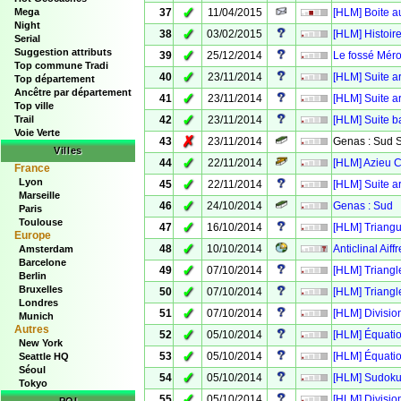
✓
Mega
37
11/04/2015
[HLM] Boite au
Night
✓
38
03/02/2015
[HLM] Histoire
Serial
Suggestion attributs
✓
39
25/12/2014
Le fossé Mér
Top commune Tradi
✓
40
23/11/2014
[HLM] Suite a
Top département
Ancêtre par département
✓
41
23/11/2014
[HLM] Suite a
Top ville
✓
Trail
42
23/11/2014
[HLM] Suite b
Voie Verte
✗
43
23/11/2014
Genas : Sud 
Villes
✓
44
22/11/2014
[HLM] Azieu C
France
Lyon
✓
45
22/11/2014
[HLM] Suite a
Marseille
✓
46
24/10/2014
Genas : Sud
Paris
Toulouse
✓
47
16/10/2014
[HLM] Triangu
Europe
✓
48
10/10/2014
Anticlinal Ai
Amsterdam
Barcelone
✓
49
07/10/2014
[HLM] Triangl
Berlin
Bruxelles
✓
50
07/10/2014
[HLM] Triangl
Londres
✓
51
07/10/2014
[HLM] Divisio
Munich
Autres
✓
52
05/10/2014
[HLM] Équati
New York
✓
53
05/10/2014
[HLM] Équati
Seattle HQ
Séoul
✓
54
05/10/2014
[HLM] Sudoku
Tokyo
✓
55
05/10/2014
[HLM] Divisio