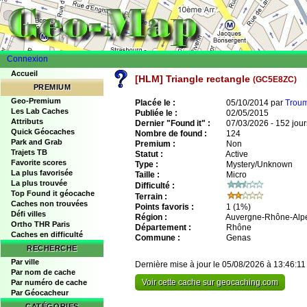
Connexion
Accueil
[HLM] Triangle rectangle
(GC5E8ZC)
PREMIUM
Geo-Premium
Placée le :
05/10/2014 par
Trou
Les Lab Caches
Publiée le :
02/05/2015
Attributs
Dernier "Found it" :
07/03/2026 - 152 jour
Quick Géocaches
Nombre de found :
124
Park and Grab
Premium :
Non
Trajets TB
Statut :
Active
Favorite scores
Type :
Mystery/Unknown
La plus favorisée
Taille :
Micro
La plus trouvée
Difficulté :
Top Found it géocache
Terrain :
Caches non trouvées
Points favoris :
1
(1%)
Défi villes
Région :
Auvergne-Rhône-Alp
Ortho THR Paris
Département :
Rhône
Caches en difficulté
Commune :
Genas
RECHERCHE
Par ville
Dernière mise à jour le 05/08/2026 à 13:46:11
Par nom de cache
Voir cette cache sur geocaching.com
Par numéro de cache
Par Géocacheur
CATÉGORIES