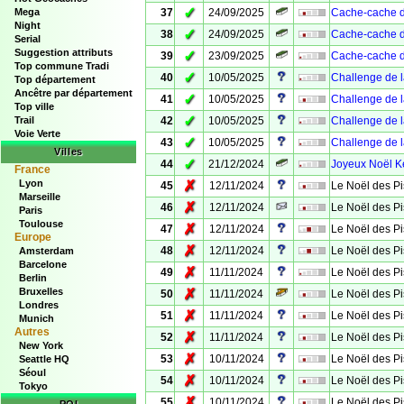
✓
Mega
37
24/09/2025
Cache-cache d
Night
✓
38
24/09/2025
Cache-cache d
Serial
Suggestion attributs
✓
39
23/09/2025
Cache-cache de
Top commune Tradi
✓
40
10/05/2025
Challenge de l
Top département
Ancêtre par département
✓
41
10/05/2025
Challenge de l
Top ville
✓
Trail
42
10/05/2025
Challenge de l
Voie Verte
✓
43
10/05/2025
Challenge de l
Villes
✓
44
21/12/2024
Joyeux Noël 
France
Lyon
✗
45
12/11/2024
Le Noël des Pi
Marseille
✗
46
12/11/2024
Le Noël des Pi
Paris
Toulouse
✗
47
12/11/2024
Le Noël des Pi
Europe
✗
48
12/11/2024
Le Noël des P
Amsterdam
Barcelone
✗
49
11/11/2024
Le Noël des Pi
Berlin
Bruxelles
✗
50
11/11/2024
Le Noël des Pi
Londres
✗
51
11/11/2024
Le Noël des Pi
Munich
Autres
✗
52
11/11/2024
Le Noël des Pi
New York
✗
53
10/11/2024
Le Noël des Pi
Seattle HQ
Séoul
✗
54
10/11/2024
Le Noël des Pi
Tokyo
✗
55
10/11/2024
Le Noël des Pi