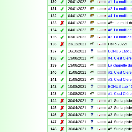
✓
130
29/01/2022
#1. La multi de
✓
131
29/01/2022
#2. La multi de
✓
132
04/01/2022
#4. La multi de
✗
133
04/01/2022
#5*. La multi d
✓
134
04/01/2022
#6. La multi de
✓
135
03/01/2022
#3. La multi de
✗
136
23/12/2021
Hello 2022!
✓
137
16/10/2021
BONUS Lab: Le p
✓
138
13/08/2021
#4. C'est Clère
✓
139
13/08/2021
La chapelle du
✓
140
11/08/2021
#2. C'est Clère
✓
141
11/08/2021
#3. C'est Clère
✓
142
10/08/2021
BONUS Lab " C'
✓
143
10/08/2021
#1. C'est Clère
✗
144
30/04/2021
#1. Sur la pis
✗
145
30/04/2021
#2. Sur la pis
✗
146
30/04/2021
#3. Sur la pis
✗
147
30/04/2021
#4. Sur la pis
✗
148
30/04/2021
#5. Sur la pis