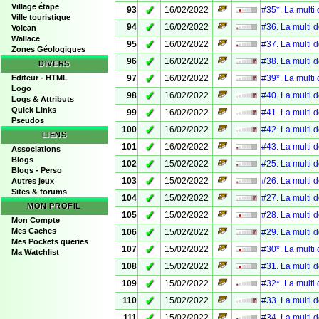
Village étape
✓
93
16/02/2022
#35*. La multi
Ville touristique
✓
94
16/02/2022
#36. La multi 
Volcan
Wallace
✓
95
16/02/2022
#37. La multi 
Zones Géologiques
✓
96
16/02/2022
#38. La multi 
DIVERS
✓
Editeur - HTML
97
16/02/2022
#39*. La multi
Logo
✓
98
16/02/2022
#40. La multi 
Logs & Attributs
Quick Links
✓
99
16/02/2022
#41. La multi 
Pseudos
✓
100
16/02/2022
#42. La multi 
LIENS
✓
101
16/02/2022
#43. La multi 
Associations
Blogs
✓
102
15/02/2022
#25. La multi 
Blogs - Perso
✓
103
15/02/2022
#26. La multi 
Autres jeux
Sites & forums
✓
104
15/02/2022
#27. La multi 
MON PROFIL
✓
105
15/02/2022
#28. La multi 
Mon Compte
✓
Mes Caches
106
15/02/2022
#29. La multi 
Mes Pockets queries
✓
107
15/02/2022
#30*. La multi
Ma Watchlist
✓
108
15/02/2022
#31. La multi 
✓
109
15/02/2022
#32*. La multi
✓
110
15/02/2022
#33. La multi 
✓
111
15/02/2022
#34. La multi 