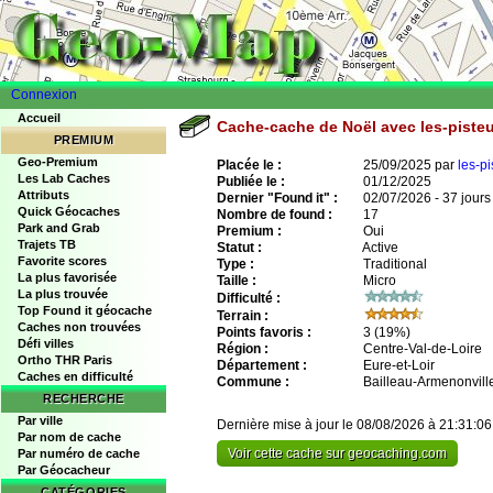
Connexion
Accueil
Cache-cache de Noël avec les-piste
PREMIUM
Geo-Premium
Placée le :
25/09/2025 par
les-pi
Les Lab Caches
Publiée le :
01/12/2025
Attributs
Dernier "Found it" :
02/07/2026 - 37 jours
Quick Géocaches
Nombre de found :
17
Park and Grab
Premium :
Oui
Trajets TB
Statut :
Active
Favorite scores
Type :
Traditional
La plus favorisée
Taille :
Micro
La plus trouvée
Difficulté :
Top Found it géocache
Terrain :
Caches non trouvées
Points favoris :
3
(19%)
Défi villes
Région :
Centre-Val-de-Loire
Ortho THR Paris
Département :
Eure-et-Loir
Caches en difficulté
Commune :
Bailleau-Armenonvill
RECHERCHE
Par ville
Dernière mise à jour le 08/08/2026 à 21:31:06
Par nom de cache
Voir cette cache sur geocaching.com
Par numéro de cache
Par Géocacheur
CATÉGORIES