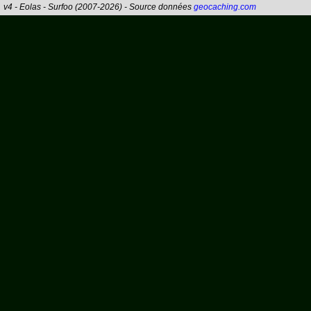
v4 - Eolas - Surfoo (2007-2026) - Source données
geocaching.com