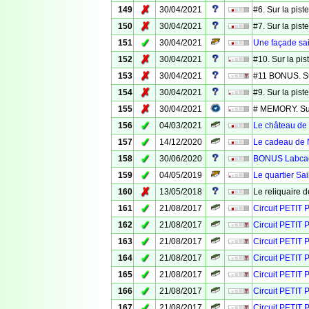
✗
149
30/04/2021
#6. Sur la pis
✗
150
30/04/2021
#7. Sur la pis
✓
151
30/04/2021
Une façade sa
✗
152
30/04/2021
#10. Sur la pi
✗
153
30/04/2021
#11 BONUS. Su
✗
154
30/04/2021
#9. Sur la pis
✗
155
30/04/2021
# MEMORY. Sur
✓
156
04/03/2021
Le château de
✓
157
14/12/2020
Le cadeau de 
✓
158
30/06/2020
BONUS Labcach
✓
159
04/05/2019
Le quartier Sa
✗
160
13/05/2018
Le reliquaire 
✓
161
21/08/2017
Circuit PETIT
✓
162
21/08/2017
Circuit PETIT 
✓
163
21/08/2017
Circuit PETIT 
✓
164
21/08/2017
Circuit PETIT
✓
165
21/08/2017
Circuit PETIT 
✓
166
21/08/2017
Circuit PETIT
✓
167
21/08/2017
Circuit PETIT