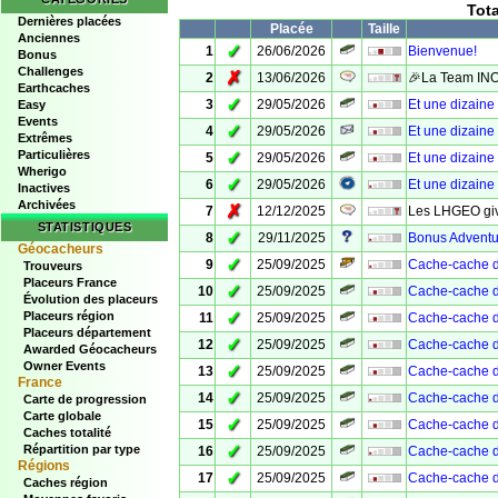
Tota
Dernières placées
Placée
Taille
Anciennes
✓
1
26/06/2026
Bienvenue!
Bonus
Challenges
✗
2
13/06/2026
🎉La Team INO 
Earthcaches
✓
3
29/05/2026
Et une dizaine
Easy
Events
✓
4
29/05/2026
Et une dizaine
Extrêmes
Particulières
✓
5
29/05/2026
Et une dizaine
Wherigo
✓
6
29/05/2026
Et une dizaine
Inactives
Archivées
✗
7
12/12/2025
Les LHGEO giv
STATISTIQUES
✓
8
29/11/2025
Bonus Adventu
Géocacheurs
✓
9
25/09/2025
Cache-cache d
Trouveurs
Placeurs France
✓
10
25/09/2025
Cache-cache d
Évolution des placeurs
✓
Placeurs région
11
25/09/2025
Cache-cache d
Placeurs département
✓
12
25/09/2025
Cache-cache d
Awarded Géocacheurs
Owner Events
✓
13
25/09/2025
Cache-cache d
France
✓
14
25/09/2025
Cache-cache d
Carte de progression
Carte globale
✓
15
25/09/2025
Cache-cache d
Caches totalité
✓
Répartition par type
16
25/09/2025
Cache-cache d
Régions
✓
17
25/09/2025
Cache-cache d
Caches région