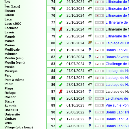
✓
74
26/10/2024
L'Itinéraire de
Îles
Îles (Lacs)
✓
75
26/10/2024
L'Itinéraire de 
Illustre
✓
Jardin
76
25/10/2024
L'Itinéraire de
Lacs
✓
77
25/10/2024
L' Itinéraire d
Lacs +2000
Lachaise
✗
78
25/10/2024
L'Itinéraire de
Lavoir
✓
79
25/10/2024
L'Itinéraire de
Manoir
Marais
✓
80
20/10/2024
La plage du H
Marina
✓
Médiévale
81
19/10/2024
Bonus Lab: Au 
Méridien
✓
82
19/10/2024
Bonus Adventur
Moulin (eau)
Moulin (vent)
✓
83
01/07/2024
Challenge de l
Musée
✓
84
27/01/2024
La plage du H
Musique
Parc
✓
85
27/01/2024
La plage du H
Parc à thème
✓
Phare
86
27/01/2024
La plage du H
Plage
✗
87
27/01/2024
La plage du H
Refuge
Rocher
✓
88
20/01/2024
Le château de 
Statue
✓
89
01/10/2023
Vue sur le Pont
Summit
UNESCO
✓
90
20/08/2022
Bonus Lab: Tr
Université
✓
Vauban
91
17/08/2022
Bonus Lab: Le 
Velib
✓
92
24/06/2022
Bonus Lab: Sur
Village (plus beau)