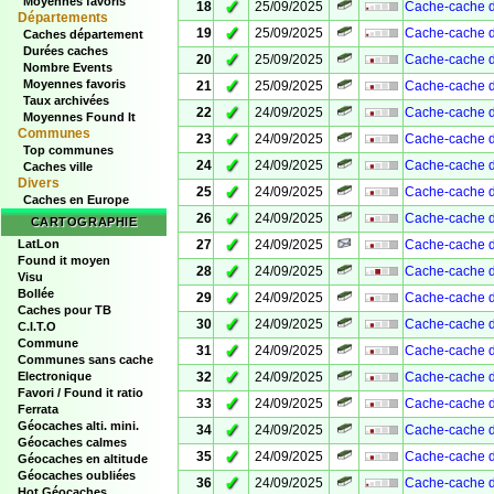
Moyennes favoris
✓
18
25/09/2025
Cache-cache d
Départements
✓
19
25/09/2025
Cache-cache d
Caches département
Durées caches
✓
20
25/09/2025
Cache-cache d
Nombre Events
✓
Moyennes favoris
21
25/09/2025
Cache-cache d
Taux archivées
✓
22
24/09/2025
Cache-cache de
Moyennes Found It
Communes
✓
23
24/09/2025
Cache-cache de
Top communes
✓
24
24/09/2025
Cache-cache de
Caches ville
Divers
✓
25
24/09/2025
Cache-cache de
Caches en Europe
✓
26
24/09/2025
Cache-cache de
CARTOGRAPHIE
✓
LatLon
27
24/09/2025
Cache-cache de
Found it moyen
✓
28
24/09/2025
Cache-cache de
Visu
Bollée
✓
29
24/09/2025
Cache-cache de
Caches pour TB
✓
30
24/09/2025
Cache-cache d
C.I.T.O
Commune
✓
31
24/09/2025
Cache-cache de
Communes sans cache
✓
Electronique
32
24/09/2025
Cache-cache d
Favori / Found it ratio
✓
33
24/09/2025
Cache-cache d
Ferrata
Géocaches alti. mini.
✓
34
24/09/2025
Cache-cache d
Géocaches calmes
✓
35
24/09/2025
Cache-cache d
Géocaches en altitude
Géocaches oubliées
✓
36
24/09/2025
Cache-cache d
Hot Géocaches