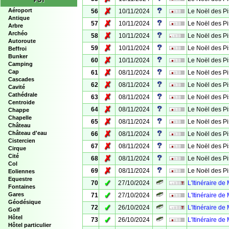
POI
✗
Aéroport
56
10/11/2024
Le Noël des Pi
Antique
✗
57
10/11/2024
Le Noël des Pi
Arbre
Archéo
✗
58
10/11/2024
Le Noël des Pi
Autoroute
✗
59
10/11/2024
Le Noël des Pi
Beffroi
Bunker
✗
60
10/11/2024
Le Noël des Pi
Camping
✗
Cap
61
08/11/2024
Le Noël des Pi
Cascades
✗
62
08/11/2024
Le Noël des Pi
Cavité
Cathédrale
✗
63
08/11/2024
Le Noël des Pi
Centroide
✗
64
08/11/2024
Le Noël des Pi
Chappe
Chapelle
✗
65
08/11/2024
Le Noël des Pi
Château
✗
Château d'eau
66
08/11/2024
Le Noël des Pi
Cistercien
✗
67
08/11/2024
Le Noël des Pi
Cirque
Cité
✗
68
08/11/2024
Le Noël des Pi
Col
✗
69
08/11/2024
Le Noël des Pi
Eoliennes
Equestre
✓
70
27/10/2024
L'Itinéraire de
Fontaines
✓
Gares
71
27/10/2024
L'Itinéraire de
Géodésique
✓
72
26/10/2024
L'Itinéraire de
Golf
Hôtel
✓
73
26/10/2024
L'Itinéraire de
Hôtel particulier