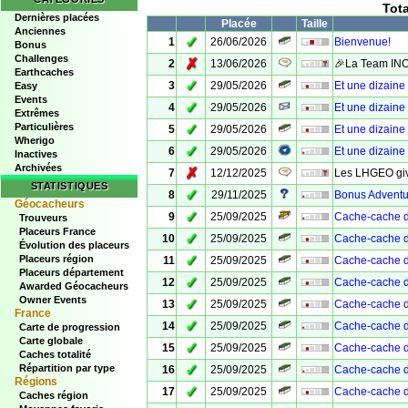
Tota
Dernières placées
Placée
Taille
Anciennes
✓
1
26/06/2026
Bienvenue!
Bonus
Challenges
✗
2
13/06/2026
🎉La Team INO 
Earthcaches
✓
3
29/05/2026
Et une dizaine
Easy
Events
✓
4
29/05/2026
Et une dizaine
Extrêmes
Particulières
✓
5
29/05/2026
Et une dizaine
Wherigo
✓
6
29/05/2026
Et une dizaine
Inactives
Archivées
✗
7
12/12/2025
Les LHGEO giv
STATISTIQUES
✓
8
29/11/2025
Bonus Adventu
Géocacheurs
✓
9
25/09/2025
Cache-cache d
Trouveurs
Placeurs France
✓
10
25/09/2025
Cache-cache d
Évolution des placeurs
✓
Placeurs région
11
25/09/2025
Cache-cache d
Placeurs département
✓
12
25/09/2025
Cache-cache d
Awarded Géocacheurs
Owner Events
✓
13
25/09/2025
Cache-cache d
France
✓
14
25/09/2025
Cache-cache d
Carte de progression
Carte globale
✓
15
25/09/2025
Cache-cache d
Caches totalité
✓
Répartition par type
16
25/09/2025
Cache-cache d
Régions
✓
17
25/09/2025
Cache-cache d
Caches région