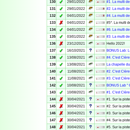
✓
130
29/01/2022
#1. La multi de
✓
131
29/01/2022
#2. La multi de
✓
132
04/01/2022
#4. La multi de
✗
133
04/01/2022
#5*. La multi d
✓
134
04/01/2022
#6. La multi de
✓
135
03/01/2022
#3. La multi de
✗
136
23/12/2021
Hello 2022!
✓
137
16/10/2021
BONUS Lab: Le p
✓
138
13/08/2021
#4. C'est Clère
✓
139
13/08/2021
La chapelle du
✓
140
11/08/2021
#2. C'est Clère
✓
141
11/08/2021
#3. C'est Clère
✓
142
10/08/2021
BONUS Lab " C'
✓
143
10/08/2021
#1. C'est Clère
✗
144
30/04/2021
#1. Sur la pis
✗
145
30/04/2021
#2. Sur la pis
✗
146
30/04/2021
#3. Sur la pis
✗
147
30/04/2021
#4. Sur la pis
✗
148
30/04/2021
#5. Sur la pis