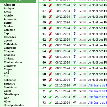
POI
✗
Aéroport
56
10/11/2024
Le Noël des Pi
Antique
✗
57
10/11/2024
Le Noël des Pi
Arbre
Archéo
✗
58
10/11/2024
Le Noël des Pi
Autoroute
✗
59
10/11/2024
Le Noël des Pi
Beffroi
Bunker
✗
60
10/11/2024
Le Noël des Pi
Camping
✗
Cap
61
08/11/2024
Le Noël des Pi
Cascades
✗
62
08/11/2024
Le Noël des Pi
Cavité
Cathédrale
✗
63
08/11/2024
Le Noël des Pi
Centroide
✗
64
08/11/2024
Le Noël des Pi
Chappe
Chapelle
✗
65
08/11/2024
Le Noël des Pi
Château
✗
Château d'eau
66
08/11/2024
Le Noël des Pi
Cistercien
✗
67
08/11/2024
Le Noël des Pi
Cirque
Cité
✗
68
08/11/2024
Le Noël des Pi
Col
✗
69
08/11/2024
Le Noël des Pi
Eoliennes
Equestre
✓
70
27/10/2024
L'Itinéraire de
Fontaines
✓
Gares
71
27/10/2024
L'Itinéraire de
Géodésique
✓
72
26/10/2024
L'Itinéraire de
Golf
Hôtel
✓
73
26/10/2024
L'Itinéraire de
Hôtel particulier