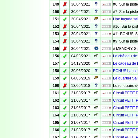
✗
149
30/04/2021
#6. Sur la pis
✗
150
30/04/2021
#7. Sur la pis
✓
151
30/04/2021
Une façade sa
✗
152
30/04/2021
#10. Sur la pi
✗
153
30/04/2021
#11 BONUS. Su
✗
154
30/04/2021
#9. Sur la pis
✗
155
30/04/2021
# MEMORY. Sur
✓
156
04/03/2021
Le château de
✓
157
14/12/2020
Le cadeau de 
✓
158
30/06/2020
BONUS Labcach
✓
159
04/05/2019
Le quartier Sa
✗
160
13/05/2018
Le reliquaire 
✓
161
21/08/2017
Circuit PETIT
✓
162
21/08/2017
Circuit PETIT 
✓
163
21/08/2017
Circuit PETIT 
✓
164
21/08/2017
Circuit PETIT
✓
165
21/08/2017
Circuit PETIT 
✓
166
21/08/2017
Circuit PETIT
✓
167
21/08/2017
Circuit PETIT