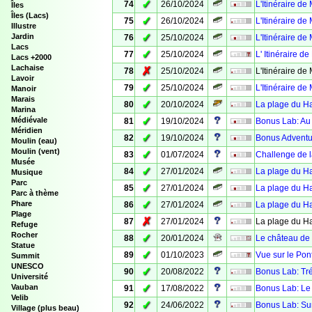
✓
74
26/10/2024
L'Itinéraire de
Îles
Îles (Lacs)
✓
75
26/10/2024
L'Itinéraire de 
Illustre
✓
Jardin
76
25/10/2024
L'Itinéraire de
Lacs
✓
77
25/10/2024
L' Itinéraire d
Lacs +2000
Lachaise
✗
78
25/10/2024
L'Itinéraire de
Lavoir
✓
79
25/10/2024
L'Itinéraire de
Manoir
Marais
✓
80
20/10/2024
La plage du H
Marina
✓
Médiévale
81
19/10/2024
Bonus Lab: Au 
Méridien
✓
82
19/10/2024
Bonus Adventur
Moulin (eau)
Moulin (vent)
✓
83
01/07/2024
Challenge de l
Musée
✓
84
27/01/2024
La plage du H
Musique
Parc
✓
85
27/01/2024
La plage du H
Parc à thème
✓
Phare
86
27/01/2024
La plage du H
Plage
✗
87
27/01/2024
La plage du H
Refuge
Rocher
✓
88
20/01/2024
Le château de 
Statue
✓
89
01/10/2023
Vue sur le Pont
Summit
UNESCO
✓
90
20/08/2022
Bonus Lab: Tr
Université
✓
Vauban
91
17/08/2022
Bonus Lab: Le 
Velib
✓
92
24/06/2022
Bonus Lab: Sur
Village (plus beau)