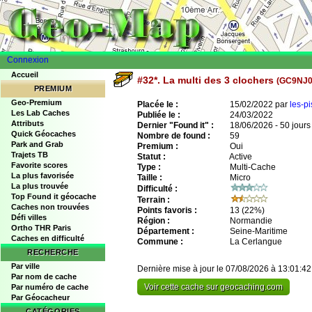
Connexion
Accueil
#32*. La multi des 3 clochers
(GC9NJ0
PREMIUM
Geo-Premium
Placée le :
15/02/2022 par
les-pi
Les Lab Caches
Publiée le :
24/03/2022
Attributs
Dernier "Found it" :
18/06/2026 - 50 jours
Quick Géocaches
Nombre de found :
59
Park and Grab
Premium :
Oui
Trajets TB
Statut :
Active
Favorite scores
Type :
Multi-Cache
La plus favorisée
Taille :
Micro
La plus trouvée
Difficulté :
Top Found it géocache
Terrain :
Caches non trouvées
Points favoris :
13
(22%)
Défi villes
Région :
Normandie
Ortho THR Paris
Département :
Seine-Maritime
Caches en difficulté
Commune :
La Cerlangue
RECHERCHE
Par ville
Dernière mise à jour le 07/08/2026 à 13:01:42
Par nom de cache
Voir cette cache sur geocaching.com
Par numéro de cache
Par Géocacheur
CATÉGORIES