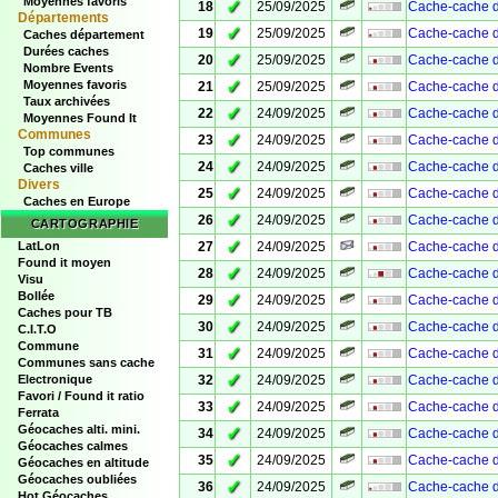
Moyennes favoris
✓
18
25/09/2025
Cache-cache d
Départements
✓
19
25/09/2025
Cache-cache d
Caches département
Durées caches
✓
20
25/09/2025
Cache-cache d
Nombre Events
✓
Moyennes favoris
21
25/09/2025
Cache-cache d
Taux archivées
✓
22
24/09/2025
Cache-cache de
Moyennes Found It
Communes
✓
23
24/09/2025
Cache-cache de
Top communes
✓
24
24/09/2025
Cache-cache de
Caches ville
Divers
✓
25
24/09/2025
Cache-cache de
Caches en Europe
✓
26
24/09/2025
Cache-cache de
CARTOGRAPHIE
✓
LatLon
27
24/09/2025
Cache-cache de
Found it moyen
✓
28
24/09/2025
Cache-cache de
Visu
Bollée
✓
29
24/09/2025
Cache-cache de
Caches pour TB
✓
30
24/09/2025
Cache-cache d
C.I.T.O
Commune
✓
31
24/09/2025
Cache-cache de
Communes sans cache
✓
Electronique
32
24/09/2025
Cache-cache d
Favori / Found it ratio
✓
33
24/09/2025
Cache-cache d
Ferrata
Géocaches alti. mini.
✓
34
24/09/2025
Cache-cache d
Géocaches calmes
✓
35
24/09/2025
Cache-cache d
Géocaches en altitude
Géocaches oubliées
✓
36
24/09/2025
Cache-cache d
Hot Géocaches