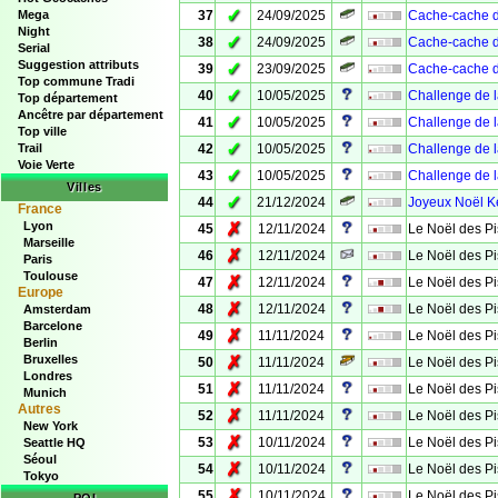
✓
Mega
37
24/09/2025
Cache-cache d
Night
✓
38
24/09/2025
Cache-cache d
Serial
Suggestion attributs
✓
39
23/09/2025
Cache-cache de
Top commune Tradi
✓
40
10/05/2025
Challenge de l
Top département
Ancêtre par département
✓
41
10/05/2025
Challenge de l
Top ville
✓
Trail
42
10/05/2025
Challenge de l
Voie Verte
✓
43
10/05/2025
Challenge de l
Villes
✓
44
21/12/2024
Joyeux Noël 
France
Lyon
✗
45
12/11/2024
Le Noël des Pi
Marseille
✗
46
12/11/2024
Le Noël des Pi
Paris
Toulouse
✗
47
12/11/2024
Le Noël des Pi
Europe
✗
48
12/11/2024
Le Noël des P
Amsterdam
Barcelone
✗
49
11/11/2024
Le Noël des Pi
Berlin
Bruxelles
✗
50
11/11/2024
Le Noël des Pi
Londres
✗
51
11/11/2024
Le Noël des Pi
Munich
Autres
✗
52
11/11/2024
Le Noël des Pi
New York
✗
53
10/11/2024
Le Noël des Pi
Seattle HQ
Séoul
✗
54
10/11/2024
Le Noël des Pi
Tokyo
✗
55
10/11/2024
Le Noël des Pi