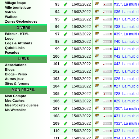
Village étape
✓
93
16/02/2022
#35*. La multi
Ville touristique
✓
94
16/02/2022
#36. La multi 
Volcan
Wallace
✓
95
16/02/2022
#37. La multi 
Zones Géologiques
✓
96
16/02/2022
#38. La multi 
DIVERS
✓
Editeur - HTML
97
16/02/2022
#39*. La multi
Logo
✓
98
16/02/2022
#40. La multi 
Logs & Attributs
Quick Links
✓
99
16/02/2022
#41. La multi 
Pseudos
✓
100
16/02/2022
#42. La multi 
LIENS
✓
101
16/02/2022
#43. La multi 
Associations
Blogs
✓
102
15/02/2022
#25. La multi 
Blogs - Perso
✓
103
15/02/2022
#26. La multi 
Autres jeux
Sites & forums
✓
104
15/02/2022
#27. La multi 
MON PROFIL
✓
105
15/02/2022
#28. La multi 
Mon Compte
✓
Mes Caches
106
15/02/2022
#29. La multi 
Mes Pockets queries
✓
107
15/02/2022
#30*. La multi
Ma Watchlist
✓
108
15/02/2022
#31. La multi 
✓
109
15/02/2022
#32*. La multi
✓
110
15/02/2022
#33. La multi 
✓
111
15/02/2022
#34. La multi 