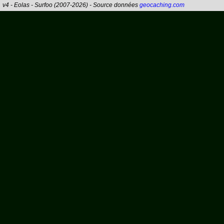
v4 - Eolas - Surfoo (2007-2026) - Source données
geocaching.com