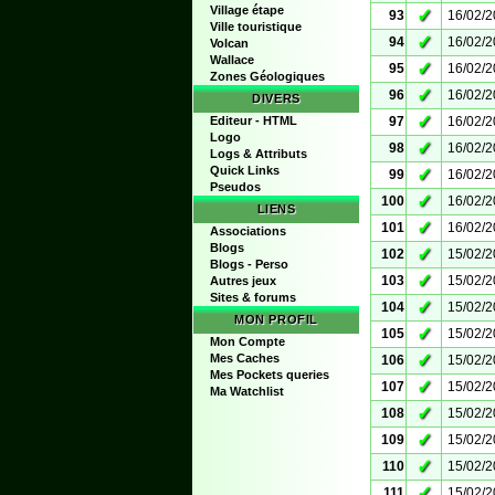
Village étape
✓
93
16/02/
Ville touristique
✓
94
16/02/
Volcan
Wallace
✓
95
16/02/
Zones Géologiques
✓
96
16/02/
DIVERS
✓
Editeur - HTML
97
16/02/
Logo
✓
98
16/02/
Logs & Attributs
Quick Links
✓
99
16/02/
Pseudos
✓
100
16/02/
LIENS
✓
101
16/02/
Associations
Blogs
✓
102
15/02/
Blogs - Perso
✓
103
15/02/
Autres jeux
Sites & forums
✓
104
15/02/
MON PROFIL
✓
105
15/02/
Mon Compte
✓
Mes Caches
106
15/02/
Mes Pockets queries
✓
107
15/02/
Ma Watchlist
✓
108
15/02/
✓
109
15/02/
✓
110
15/02/
✓
111
15/02/