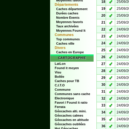
Moyennes favoris
✓
18
25/09/
Départements
✓
19
25/09/
Caches département
Durées caches
✓
20
25/09/
Nombre Events
✓
Moyennes favoris
21
25/09/
Taux archivées
✓
22
24/09/
Moyennes Found It
Communes
✓
23
24/09/
Top communes
✓
24
24/09/
Caches ville
Divers
✓
25
24/09/
Caches en Europe
✓
26
24/09/
CARTOGRAPHIE
✓
LatLon
27
24/09/
Found it moyen
✓
28
24/09/
Visu
Bollée
✓
29
24/09/
Caches pour TB
✓
30
24/09/
C.I.T.O
Commune
✓
31
24/09/
Communes sans cache
✓
Electronique
32
24/09/
Favori / Found it ratio
✓
33
24/09/
Ferrata
Géocaches alti. mini.
✓
34
24/09/
Géocaches calmes
✓
35
24/09/
Géocaches en altitude
Géocaches oubliées
✓
36
24/09/
Hot Géocaches