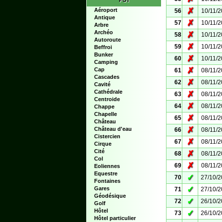
POI
✗
Aéroport
56
10/11/
Antique
✗
57
10/11/
Arbre
Archéo
✗
58
10/11/
Autoroute
✗
59
10/11/
Beffroi
Bunker
✗
60
10/11/
Camping
✗
Cap
61
08/11/
Cascades
✗
62
08/11/
Cavité
Cathédrale
✗
63
08/11/
Centroide
✗
64
08/11/
Chappe
Chapelle
✗
65
08/11/
Château
✗
Château d'eau
66
08/11/
Cistercien
✗
67
08/11/
Cirque
Cité
✗
68
08/11/
Col
✗
69
08/11/
Eoliennes
Equestre
✓
70
27/10/
Fontaines
✓
Gares
71
27/10/
Géodésique
✓
72
26/10/
Golf
Hôtel
✓
73
26/10/
Hôtel particulier