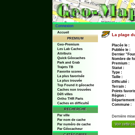
Connexion
Accueil
La plage d
PREMIUM
Geo-Premium
Placée le :
Les Lab Caches
Publiée le :
Attributs
Dernier "Found
Quick Géocaches
Nombre de fo
Park and Grab
Premium :
Trajets TB
Statut :
Favorite scores
Type :
La plus favorisée
Taille :
La plus trouvée
Difficulté :
Top Found it géocache
Terrain :
Caches non trouvées
Points favoris
Défi villes
Région :
Ortho THR Paris
Département 
Caches en difficulté
Commune :
RECHERCHE
Par ville
Dernière mise
Par nom de cache
Voir cette 
Par numéro de cache
Par Géocacheur
CATÉGORIES