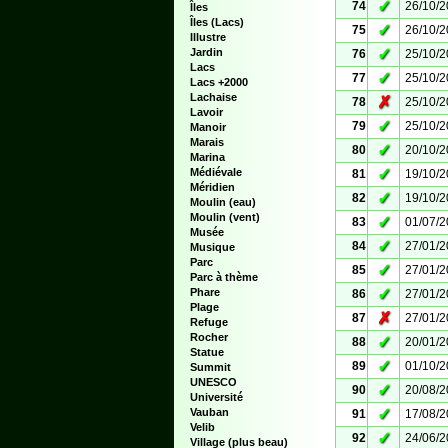
✓
74
26/10/
Îles
Îles (Lacs)
✓
75
26/10/
Illustre
✓
Jardin
76
25/10/
Lacs
✓
77
25/10/
Lacs +2000
Lachaise
✗
78
25/10/
Lavoir
✓
79
25/10/
Manoir
Marais
✓
80
20/10/
Marina
✓
Médiévale
81
19/10/
Méridien
✓
82
19/10/
Moulin (eau)
Moulin (vent)
✓
83
01/07/
Musée
✓
84
27/01/
Musique
Parc
✓
85
27/01/
Parc à thème
✓
Phare
86
27/01/
Plage
✗
87
27/01/
Refuge
Rocher
✓
88
20/01/
Statue
✓
89
01/10/
Summit
UNESCO
✓
90
20/08/
Université
✓
Vauban
91
17/08/
Velib
✓
92
24/06/
Village (plus beau)