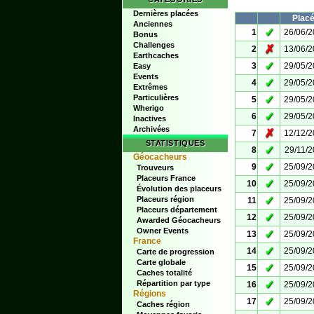
Dernières placées
Plac
Anciennes
✓
1
26/06/
Bonus
Challenges
✗
2
13/06/
Earthcaches
✓
3
29/05/
Easy
Events
✓
4
29/05/
Extrêmes
Particulières
✓
5
29/05/
Wherigo
✓
6
29/05/
Inactives
Archivées
✗
7
12/12/
STATISTIQUES
✓
8
29/11/
Géocacheurs
✓
9
25/09/
Trouveurs
Placeurs France
✓
10
25/09/
Évolution des placeurs
✓
Placeurs région
11
25/09/
Placeurs département
✓
12
25/09/
Awarded Géocacheurs
Owner Events
✓
13
25/09/
France
✓
14
25/09/
Carte de progression
Carte globale
✓
15
25/09/
Caches totalité
✓
Répartition par type
16
25/09/
Régions
✓
17
25/09/
Caches région