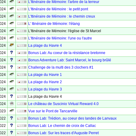
2024
L'Itinéraire de Mémoire: l'arbre de la terreur
2024
L'Itinéraire de Mémoire : le petit pont
2024
L'Itinéraire de Mémoire : le chemin creux
2024
L' Itinéraire de Mémoire: l'étang
2024
L'Itinéraire de Mémoire: l'église de St Marcel
2024
L'Itinéraire de Mémoire: l'une ou l'autre
2024
La plage du Havre 4
2024
Bonus Lab: Au coeur de la résistance bretonne
2024
Bonus Adventure Lab: Saint Marcel, le bourg brûlé
2024
Challenge de la multi des 3 clochers #1
2024
La plage du Havre 1
2024
La plage du Havre 2
2024
La plage du Havre 3
2024
La plage du Havre 4
2024
Le château de Suscinio Virtual Reward 4.0
2023
Vue sur le Pont de Tancarville
2022
Bonus Lab: Trédion, au coeur des landes de Lanvaux
2022
Bonus Lab: Le chemin de croix de Callac
2022
Bonus Lab: Sur les traces d'Auguste Perret