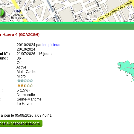
u Havre 4
(GCAZCGH)
20/10/2024 par
les-pisteurs
20/10/2024
 it" :
21/07/2026 - 16 jours
und :
36
Oui
Active
Multi-Cache
Micro
 :
5
(15%)
Normandie
:
Seine-Maritime
Le Havre
 à jour le 05/08/2026 à 09:46:41
cache sur geocaching.com