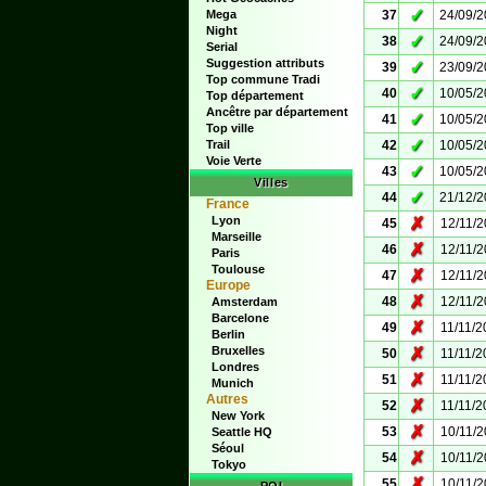
✓
Mega
37
24/09/
Night
✓
38
24/09/
Serial
Suggestion attributs
✓
39
23/09/
Top commune Tradi
✓
40
10/05/
Top département
Ancêtre par département
✓
41
10/05/
Top ville
✓
Trail
42
10/05/
Voie Verte
✓
43
10/05/
Villes
✓
44
21/12/
France
Lyon
✗
45
12/11/
Marseille
✗
46
12/11/
Paris
Toulouse
✗
47
12/11/
Europe
✗
48
12/11/
Amsterdam
Barcelone
✗
49
11/11/2
Berlin
Bruxelles
✗
50
11/11/2
Londres
✗
51
11/11/2
Munich
Autres
✗
52
11/11/2
New York
✗
53
10/11/
Seattle HQ
Séoul
✗
54
10/11/
Tokyo
✗
55
10/11/