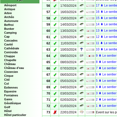
POI
✓
Aéroport
17 🌲 Le sentie
56
17/03/2024
Antique
✓
16 🌲 Le sentie
57
16/03/2024
Arbre
Archéo
✓
15 🌲 Le sentie
58
15/03/2024
Autoroute
✓
14 🌲 Le sentie
59
14/03/2024
Beffroi
Bunker
✓
13 🌲 Le sentie
60
13/03/2024
Camping
✓
Cap
12 🌲 Le sentie
61
12/03/2024
Cascades
✓
11 🌲 Le sentie
62
11/03/2024
Cavité
Cathédrale
✓
10 🌲 Le sentie
63
10/03/2024
Centroide
✓
9 🌲 Le sentier
64
09/03/2024
Chappe
Chapelle
✓
8 🌲 Le sentier
65
08/03/2024
Château
✓
Château d'eau
7 🌲 Le sentier
66
07/03/2024
Cistercien
✓
6 🌲 Le sentier
67
06/03/2024
Cirque
Cité
✓
5 🌲 Le sentier
68
05/03/2024
Col
✓
4 🌲 Le sentier
69
04/03/2024
Eoliennes
Equestre
✓
3 🌲 Le sentier
70
03/03/2024
Fontaines
✓
Gares
2 🌲 Le sentier
71
02/03/2024
Géodésique
✓
1 🌲 Le sentier
72
01/03/2024
Golf
Hôtel
✗
73
22/01/2024
Event sur les p
Hôtel particulier