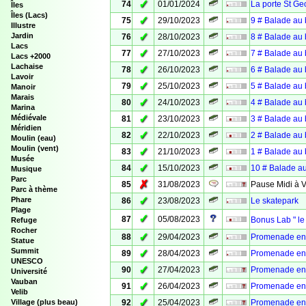
✓
74
01/01/2024
La porte St Geo
Îles
Îles (Lacs)
✓
75
29/10/2023
9 # Balade au 
Illustre
✓
Jardin
76
28/10/2023
8 # Balade au 
Lacs
✓
77
27/10/2023
7 # Balade au 
Lacs +2000
Lachaise
✓
78
26/10/2023
6 # Balade au 
Lavoir
✓
79
25/10/2023
5 # Balade au 
Manoir
Marais
✓
80
24/10/2023
4 # Balade au 
Marina
✓
Médiévale
81
23/10/2023
3 # Balade au 
Méridien
✓
82
22/10/2023
2 # Balade au 
Moulin (eau)
Moulin (vent)
✓
83
21/10/2023
1 # Balade au 
Musée
✓
84
15/10/2023
10 # Balade au
Musique
Parc
✗
85
31/08/2023
Pause Midi à
Parc à thème
✓
Phare
86
23/08/2023
Le skatepark
Plage
✓
87
05/08/2023
Bonus Lab " le
Refuge
Rocher
✓
88
29/04/2023
Promenade en 
Statue
Summit
✓
89
28/04/2023
Promenade en 
UNESCO
✓
90
27/04/2023
Promenade en 
Université
Vauban
✓
91
26/04/2023
Promenade en 
Velib
✓
Village (plus beau)
92
25/04/2023
Promenade en 