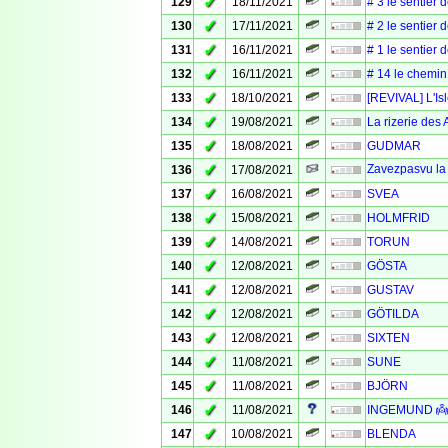
✓
129
18/11/2021
# 3 le sentier 
✓
130
17/11/2021
# 2 le sentier 
✓
131
16/11/2021
# 1 le sentier 
✓
132
16/11/2021
# 14 le chemin 
✓
133
18/10/2021
[REVIVAL] L'Isl
✓
134
19/08/2021
La rizerie des 
✓
135
18/08/2021
GUDMAR
✓
Zavezpasvu la 
136
17/08/2021
✓
137
16/08/2021
SVEA
✓
138
15/08/2021
HOLMFRID
✓
139
14/08/2021
TORUN
✓
140
12/08/2021
GÖSTA
✓
141
12/08/2021
GUSTAV
✓
142
12/08/2021
GÖTILDA
✓
143
12/08/2021
SIXTEN
✓
144
11/08/2021
SUNE
✓
145
11/08/2021
BJÖRN
✓
146
11/08/2021
INGEMUND 👼 
✓
147
10/08/2021
BLENDA