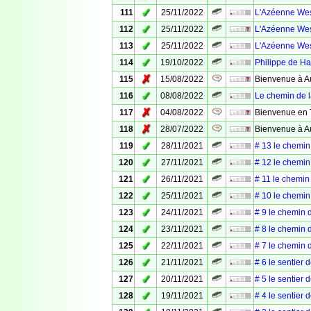
✓
111
25/11/2022
L'Azéenne Wes
✓
112
25/11/2022
L'Azéenne Wes
✓
113
25/11/2022
L'Azéenne Wes
✓
114
19/10/2022
Philippe de H
✗
115
15/08/2022
Bienvenue à Au
✓
116
08/08/2022
Le chemin de l
✗
117
04/08/2022
Bienvenue en 
✗
118
28/07/2022
Bienvenue à A
✓
119
28/11/2021
# 13 le chemin 
✓
120
27/11/2021
# 12 le chemin 
✓
121
26/11/2021
# 11 le chemin
✓
122
25/11/2021
# 10 le chemin
✓
123
24/11/2021
# 9 le chemin 
✓
124
23/11/2021
# 8 le chemin 
✓
125
22/11/2021
# 7 le chemin 
✓
126
21/11/2021
# 6 le sentier 
✓
127
20/11/2021
# 5 le sentier 
✓
128
19/11/2021
# 4 le sentier 