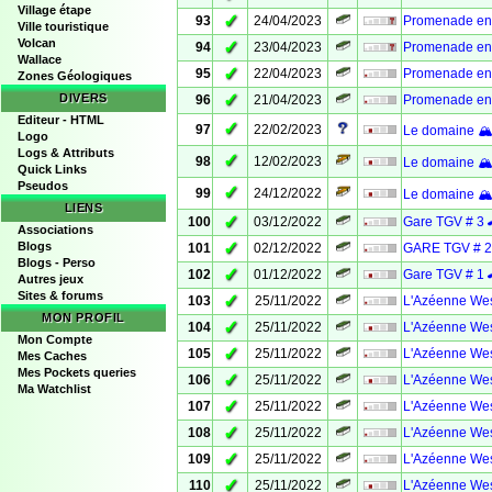
Village étape
✓
93
24/04/2023
Promenade en 
Ville touristique
Volcan
✓
94
23/04/2023
Promenade en 
Wallace
✓
95
22/04/2023
Promenade en 
Zones Géologiques
✓
DIVERS
96
21/04/2023
Promenade en 
Editeur - HTML
✓
97
22/02/2023
Le domaine 🏔 
Logo
Logs & Attributs
✓
98
12/02/2023
Le domaine 🏔 
Quick Links
Pseudos
✓
99
24/12/2022
Le domaine 🏔 
LIENS
✓
100
03/12/2022
Gare TGV # 3 
Associations
✓
Blogs
101
02/12/2022
GARE TGV # 2
Blogs - Perso
✓
102
01/12/2022
Gare TGV # 1 
Autres jeux
Sites & forums
✓
103
25/11/2022
L'Azéenne Wes
MON PROFIL
✓
104
25/11/2022
L'Azéenne Wes
Mon Compte
✓
105
25/11/2022
L'Azéenne Wes
Mes Caches
Mes Pockets queries
✓
106
25/11/2022
L'Azéenne Wes
Ma Watchlist
✓
107
25/11/2022
L'Azéenne Wes
✓
108
25/11/2022
L'Azéenne Wes
✓
109
25/11/2022
L'Azéenne Wes
✓
110
25/11/2022
L'Azéenne Wes