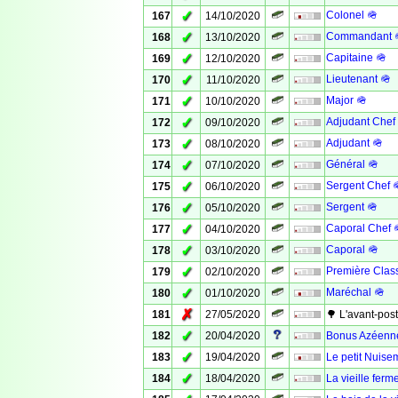
✓
Colonel 🪖
167
14/10/2020
✓
Commandant 
168
13/10/2020
✓
Capitaine 🪖
169
12/10/2020
✓
Lieutenant 🪖
170
11/10/2020
✓
Major 🪖
171
10/10/2020
✓
Adjudant Chef
172
09/10/2020
✓
Adjudant 🪖
173
08/10/2020
✓
Général 🪖
174
07/10/2020
✓
Sergent Chef 
175
06/10/2020
✓
Sergent 🪖
176
05/10/2020
✓
Caporal Chef 
177
04/10/2020
✓
Caporal 🪖
178
03/10/2020
✓
Première Clas
179
02/10/2020
✓
Maréchal 🪖
180
01/10/2020
✗
181
27/05/2020
🌳 L'avant-pos
✓
182
20/04/2020
Bonus Azéenn
✓
183
19/04/2020
Le petit Nuise
✓
184
18/04/2020
La vieille ferm