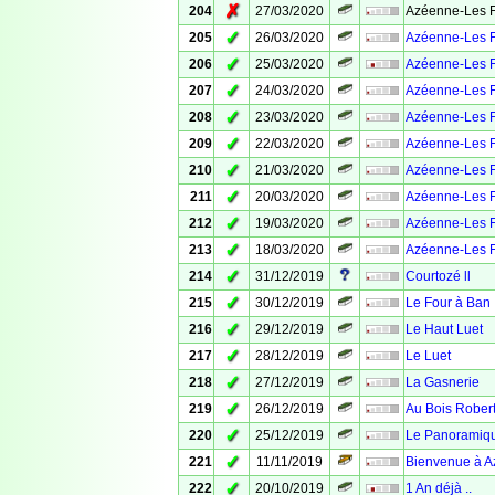
✗
204
27/03/2020
Azéenne-Les F
✓
205
26/03/2020
Azéenne-Les F
✓
206
25/03/2020
Azéenne-Les F
✓
207
24/03/2020
Azéenne-Les F
✓
208
23/03/2020
Azéenne-Les F
✓
209
22/03/2020
Azéenne-Les F
✓
210
21/03/2020
Azéenne-Les F
✓
211
20/03/2020
Azéenne-Les F
✓
212
19/03/2020
Azéenne-Les F
✓
213
18/03/2020
Azéenne-Les F
✓
214
31/12/2019
Courtozé ll
✓
215
30/12/2019
Le Four à Ban
✓
216
29/12/2019
Le Haut Luet
✓
217
28/12/2019
Le Luet
✓
218
27/12/2019
La Gasnerie
✓
219
26/12/2019
Au Bois Rober
✓
220
25/12/2019
Le Panoramiq
✓
221
11/11/2019
Bienvenue à A
✓
222
20/10/2019
1 An déjà ..