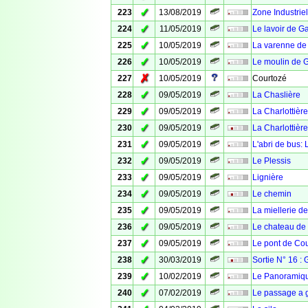
✓
223
13/08/2019
Zone Industrie
✓
224
11/05/2019
Le lavoir de Ga
✓
225
10/05/2019
La varenne de
✓
226
10/05/2019
Le moulin de G
✗
227
10/05/2019
Courtozé
✓
228
09/05/2019
La Chaslière
✓
229
09/05/2019
La Charlottièr
✓
230
09/05/2019
La Charlottière
✓
231
09/05/2019
L'abri de bus: 
✓
232
09/05/2019
Le Plessis
✓
233
09/05/2019
Lignière
✓
234
09/05/2019
Le chemin
✓
235
09/05/2019
La miellerie d
✓
236
09/05/2019
Le chateau de
✓
237
09/05/2019
Le pont de Co
✓
238
30/03/2019
Sortie N° 16 :
✓
239
10/02/2019
Le Panoramiq
✓
240
07/02/2019
Le passage a 