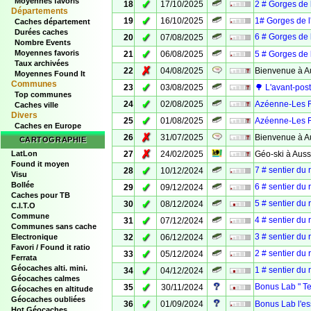
Moyennes favoris
✓
18
17/10/2025
2 # Gorges de l
Départements
✓
19
16/10/2025
1# Gorges de l
Caches département
Durées caches
✓
6 # Gorges de 
20
07/08/2025
Nombre Events
✓
Moyennes favoris
21
06/08/2025
5 # Gorges de l
Taux archivées
✗
22
04/08/2025
Bienvenue à A
Moyennes Found It
Communes
✓
23
03/08/2025
🌳 L'avant-pos
Top communes
✓
24
02/08/2025
Azéenne-Les Fo
Caches ville
Divers
✓
25
01/08/2025
Azéenne-Les Fo
Caches en Europe
✗
26
31/07/2025
Bienvenue à A
CARTOGRAPHIE
✗
LatLon
27
24/02/2025
Géo-ski à Aus
Found it moyen
✓
7 # sentier du 
28
10/12/2024
Visu
Bollée
✓
6 # sentier du 
29
09/12/2024
Caches pour TB
✓
5 # sentier du 
30
08/12/2024
C.I.T.O
Commune
✓
4 # sentier du 
31
07/12/2024
Communes sans cache
✓
3 # sentier du 
Electronique
32
06/12/2024
Favori / Found it ratio
✓
2 # sentier du 
33
05/12/2024
Ferrata
Géocaches alti. mini.
✓
1 # sentier du 
34
04/12/2024
Géocaches calmes
✓
Bonus Lab " Te
35
30/11/2024
Géocaches en altitude
Géocaches oubliées
✓
36
01/09/2024
Bonus Lab l'es
Hot Géocaches