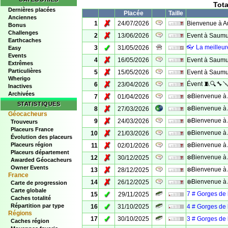
Tota
Dernières placées
Placée
Taille
Anciennes
✗
1
24/07/2026
Bienvenue à A
Bonus
Challenges
✗
2
13/06/2026
Event à Saumur
Earthcaches
✓
👓 La meilleu
3
31/05/2026
Easy
Events
✗
4
16/05/2026
Event à Saumur
Extrêmes
Particulières
✗
5
15/05/2026
Event à Saumur
Wherigo
✗
Évent 🧵🔍🔧
6
23/04/2026
Inactives
Archivées
✗
❄️Bienvenue à 
7
01/04/2026
STATISTIQUES
✗
❄️Bienvenue à 
8
27/03/2026
Géocacheurs
✗
❄️Bienvenue à 
9
24/03/2026
Trouveurs
Placeurs France
✗
❄️Bienvenue à 
10
21/03/2026
Évolution des placeurs
✗
Placeurs région
❄️Bienvenue à 
11
02/01/2026
Placeurs département
✗
❄️Bienvenue à 
12
30/12/2025
Awarded Géocacheurs
Owner Events
✗
❄️Bienvenue à 
13
28/12/2025
France
✗
❄️Bienvenue à 
14
26/12/2025
Carte de progression
Carte globale
✓
7 # Gorges de 
15
29/11/2025
Caches totalité
✓
Répartition par type
16
31/10/2025
4 # Gorges de l
Régions
✓
17
30/10/2025
3 # Gorges de l
Caches région