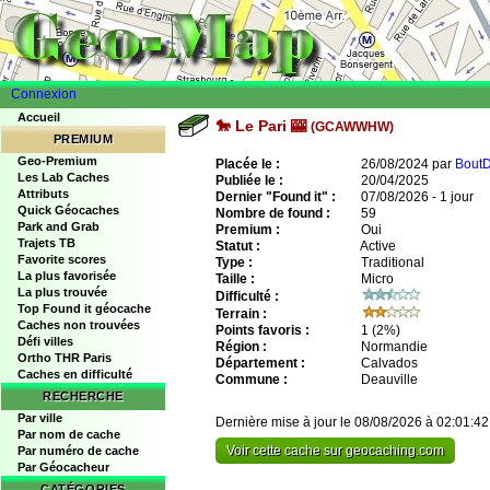
Connexion
Accueil
🐎 Le Pari 🎰
(GCAWWHW)
PREMIUM
Geo-Premium
Placée le :
26/08/2024 par
BoutD
Les Lab Caches
Publiée le :
20/04/2025
Attributs
Dernier "Found it" :
07/08/2026 - 1 jour
Quick Géocaches
Nombre de found :
59
Park and Grab
Premium :
Oui
Trajets TB
Statut :
Active
Favorite scores
Type :
Traditional
La plus favorisée
Taille :
Micro
La plus trouvée
Difficulté :
Top Found it géocache
Terrain :
Caches non trouvées
Points favoris :
1
(2%)
Défi villes
Région :
Normandie
Ortho THR Paris
Département :
Calvados
Caches en difficulté
Commune :
Deauville
RECHERCHE
Par ville
Dernière mise à jour le 08/08/2026 à 02:01:42
Par nom de cache
Voir cette cache sur geocaching.com
Par numéro de cache
Par Géocacheur
CATÉGORIES