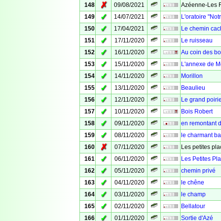
✗
148
09/08/2021
Azéenne-Les Fo
✓
149
14/07/2021
L'oratoire "No
✓
150
17/04/2021
Le chemin cac
✓
151
17/11/2020
Le ruisseau
✓
152
16/11/2020
Au coin des bo
✓
153
15/11/2020
L'annexe de Mo
✓
154
14/11/2020
Morillon
✓
155
13/11/2020
Beaulieu
✓
156
12/11/2020
Le grand poiri
✓
157
10/11/2020
Bois Robert
✓
158
09/11/2020
en remontant 
✓
159
08/11/2020
le charmant ba
✗
160
07/11/2020
Les petites pla
✓
161
06/11/2020
Les Petites Pl
✓
162
05/11/2020
chemin privé
✓
163
04/11/2020
le chêne
✓
164
03/11/2020
le champ
✓
165
02/11/2020
Bellatour
✓
166
01/11/2020
Sortie d'Azé