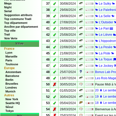
✓
Mega
37
30/08/2024
🐎 Le Sulky 🐎
Night
✓
38
29/08/2024
🐎 Le Palefreni
Serial
Suggestion attributs
✓
39
28/08/2024
🐎 La Selle 🐎
Top commune Tradi
✓
40
27/08/2024
🐎 L'Outsider 
Top département
Ancêtre par département
✓
41
26/08/2024
🐎 Le Pari 🎰
Top ville
✓
Trail
42
25/08/2024
🐎 Le Lièvre 🐇
Voie Verte
✓
43
24/08/2024
🐎 L'hippodro
Villes
✓
44
22/08/2024
🐎 La Pesée 
France
Lyon
✓
45
21/08/2024
🐎 La Piste 🐎
Marseille
✓
🐎 La Toque 
46
21/08/2024
Paris
Toulouse
✓
47
20/08/2024
🐎 Le Jockey 
Europe
✓
48
25/07/2024
Bonus Lab Pro
Amsterdam
Barcelone
✓
49
13/07/2024
Les Rois Mag
Berlin
Bruxelles
✗
50
30/05/2024
Pause Midi à 
Londres
✓
20 🌲 Le sentie
51
01/05/2024
Munich
Autres
✓
19 🌲 Le sentie
52
30/04/2024
New York
✓
18 🌲 Le sentie
53
05/04/2024
Seattle HQ
Séoul
✗
54
28/03/2024
Bienvenue à Au
Tokyo
✗
55
25/03/2024
Event sur les pi