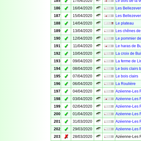
✓
185
17/04/2020
Le bois de la vi
✓
186
16/04/2020
Les Bellezever
✓
187
15/04/2020
Les Bellezever
✓
188
14/04/2020
Le plateau
✓
189
13/04/2020
Les chênes de
✓
190
12/04/2020
Le pommier de
✓
191
11/04/2020
Le haras de B
✓
192
10/04/2020
La croix de Bu
✓
193
09/04/2020
La ferme de L
✓
194
08/04/2020
Le bois clairs b
✓
195
07/04/2020
Le bois clairs
✓
196
06/04/2020
La Roulière
✓
197
04/04/2020
Azéenne-Les F
✓
198
03/04/2020
Azéenne-Les F
✓
199
02/04/2020
Azéenne-Les F
✓
200
01/04/2020
Azéenne-Les F
✓
201
31/03/2020
Azéenne-Les F
✓
202
29/03/2020
Azéenne-Les F
✗
203
28/03/2020
Azéenne-Les F