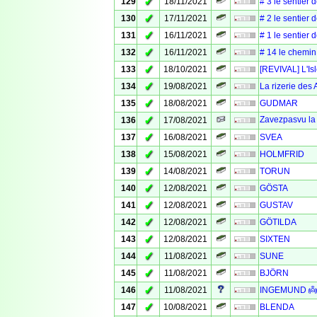
✓
129
18/11/2021
# 3 le sentier 
✓
130
17/11/2021
# 2 le sentier 
✓
131
16/11/2021
# 1 le sentier 
✓
132
16/11/2021
# 14 le chemin 
✓
133
18/10/2021
[REVIVAL] L'Isl
✓
134
19/08/2021
La rizerie des 
✓
135
18/08/2021
GUDMAR
✓
Zavezpasvu la 
136
17/08/2021
✓
137
16/08/2021
SVEA
✓
138
15/08/2021
HOLMFRID
✓
139
14/08/2021
TORUN
✓
140
12/08/2021
GÖSTA
✓
141
12/08/2021
GUSTAV
✓
142
12/08/2021
GÖTILDA
✓
143
12/08/2021
SIXTEN
✓
144
11/08/2021
SUNE
✓
145
11/08/2021
BJÖRN
✓
146
11/08/2021
INGEMUND 👼 
✓
147
10/08/2021
BLENDA