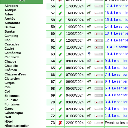
POI
✓
Aéroport
17 🌲 Le sentie
56
17/03/2024
Antique
✓
16 🌲 Le sentie
57
16/03/2024
Arbre
Archéo
✓
15 🌲 Le sentie
58
15/03/2024
Autoroute
✓
14 🌲 Le sentie
59
14/03/2024
Beffroi
Bunker
✓
13 🌲 Le sentie
60
13/03/2024
Camping
✓
Cap
12 🌲 Le sentie
61
12/03/2024
Cascades
✓
11 🌲 Le sentie
62
11/03/2024
Cavité
Cathédrale
✓
10 🌲 Le sentie
63
10/03/2024
Centroide
✓
9 🌲 Le sentier
64
09/03/2024
Chappe
Chapelle
✓
8 🌲 Le sentier
65
08/03/2024
Château
✓
Château d'eau
7 🌲 Le sentier
66
07/03/2024
Cistercien
✓
6 🌲 Le sentier
67
06/03/2024
Cirque
Cité
✓
5 🌲 Le sentier
68
05/03/2024
Col
✓
4 🌲 Le sentier
69
04/03/2024
Eoliennes
Equestre
✓
3 🌲 Le sentier
70
03/03/2024
Fontaines
✓
Gares
2 🌲 Le sentier
71
02/03/2024
Géodésique
✓
1 🌲 Le sentier
72
01/03/2024
Golf
Hôtel
✗
73
22/01/2024
Event sur les p
Hôtel particulier