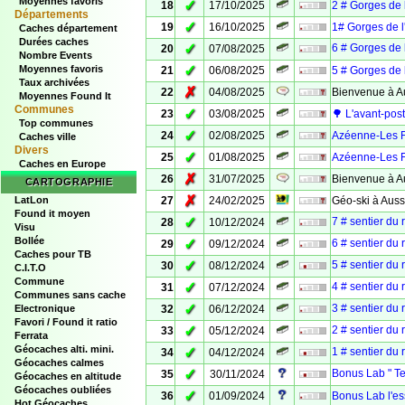
Moyennes favoris
✓
18
17/10/2025
2 # Gorges de l
Départements
✓
19
16/10/2025
1# Gorges de l
Caches département
Durées caches
✓
6 # Gorges de 
20
07/08/2025
Nombre Events
✓
Moyennes favoris
21
06/08/2025
5 # Gorges de l
Taux archivées
✗
22
04/08/2025
Bienvenue à A
Moyennes Found It
Communes
✓
23
03/08/2025
🌳 L'avant-pos
Top communes
✓
24
02/08/2025
Azéenne-Les Fo
Caches ville
Divers
✓
25
01/08/2025
Azéenne-Les Fo
Caches en Europe
✗
26
31/07/2025
Bienvenue à A
CARTOGRAPHIE
✗
LatLon
27
24/02/2025
Géo-ski à Aus
Found it moyen
✓
7 # sentier du 
28
10/12/2024
Visu
Bollée
✓
6 # sentier du 
29
09/12/2024
Caches pour TB
✓
5 # sentier du 
30
08/12/2024
C.I.T.O
Commune
✓
4 # sentier du 
31
07/12/2024
Communes sans cache
✓
3 # sentier du 
Electronique
32
06/12/2024
Favori / Found it ratio
✓
2 # sentier du 
33
05/12/2024
Ferrata
Géocaches alti. mini.
✓
1 # sentier du 
34
04/12/2024
Géocaches calmes
✓
Bonus Lab " Te
35
30/11/2024
Géocaches en altitude
Géocaches oubliées
✓
36
01/09/2024
Bonus Lab l'es
Hot Géocaches