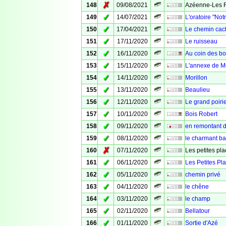
✗
148
09/08/2021
Azéenne-Les Fo
✓
149
14/07/2021
L'oratoire "No
✓
150
17/04/2021
Le chemin cac
✓
151
17/11/2020
Le ruisseau
✓
152
16/11/2020
Au coin des bo
✓
153
15/11/2020
L'annexe de Mo
✓
154
14/11/2020
Morillon
✓
155
13/11/2020
Beaulieu
✓
156
12/11/2020
Le grand poiri
✓
157
10/11/2020
Bois Robert
✓
158
09/11/2020
en remontant 
✓
159
08/11/2020
le charmant ba
✗
160
07/11/2020
Les petites pla
✓
161
06/11/2020
Les Petites Pl
✓
162
05/11/2020
chemin privé
✓
163
04/11/2020
le chêne
✓
164
03/11/2020
le champ
✓
165
02/11/2020
Bellatour
✓
166
01/11/2020
Sortie d'Azé