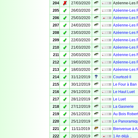
✗
204
27/03/2020
Azéenne-Les F
✓
205
26/03/2020
Azéenne-Les F
✓
206
25/03/2020
Azéenne-Les F
✓
207
24/03/2020
Azéenne-Les F
✓
208
23/03/2020
Azéenne-Les F
✓
209
22/03/2020
Azéenne-Les F
✓
210
21/03/2020
Azéenne-Les F
✓
211
20/03/2020
Azéenne-Les F
✓
212
19/03/2020
Azéenne-Les F
✓
213
18/03/2020
Azéenne-Les F
✓
214
31/12/2019
Courtozé ll
✓
215
30/12/2019
Le Four à Ban
✓
216
29/12/2019
Le Haut Luet
✓
217
28/12/2019
Le Luet
✓
218
27/12/2019
La Gasnerie
✓
219
26/12/2019
Au Bois Rober
✓
220
25/12/2019
Le Panoramiq
✓
221
11/11/2019
Bienvenue à A
✓
222
20/10/2019
1 An déjà ..