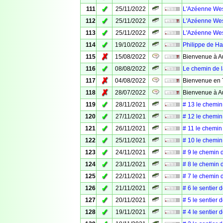
✓
111
25/11/2022
L'Azéenne Wes
✓
112
25/11/2022
L'Azéenne Wes
✓
113
25/11/2022
L'Azéenne Wes
✓
114
19/10/2022
Philippe de H
✗
115
15/08/2022
Bienvenue à Au
✓
116
08/08/2022
Le chemin de l
✗
117
04/08/2022
Bienvenue en 
✗
118
28/07/2022
Bienvenue à A
✓
119
28/11/2021
# 13 le chemin 
✓
120
27/11/2021
# 12 le chemin 
✓
121
26/11/2021
# 11 le chemin
✓
122
25/11/2021
# 10 le chemin
✓
123
24/11/2021
# 9 le chemin 
✓
124
23/11/2021
# 8 le chemin 
✓
125
22/11/2021
# 7 le chemin 
✓
126
21/11/2021
# 6 le sentier 
✓
127
20/11/2021
# 5 le sentier 
✓
128
19/11/2021
# 4 le sentier 