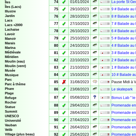
✓
74
01/01/2024
La porte St Geo
Îles
Îles (Lacs)
✓
75
29/10/2023
9 # Balade au 
Illustre
✓
Jardin
76
28/10/2023
8 # Balade au 
Lacs
✓
77
27/10/2023
7 # Balade au 
Lacs +2000
Lachaise
✓
78
26/10/2023
6 # Balade au 
Lavoir
✓
79
25/10/2023
5 # Balade au 
Manoir
Marais
✓
80
24/10/2023
4 # Balade au 
Marina
✓
Médiévale
81
23/10/2023
3 # Balade au 
Méridien
✓
82
22/10/2023
2 # Balade au 
Moulin (eau)
Moulin (vent)
✓
83
21/10/2023
1 # Balade au 
Musée
✓
84
15/10/2023
10 # Balade au
Musique
Parc
✗
85
31/08/2023
Pause Midi à
Parc à thème
✓
Phare
86
23/08/2023
Le skatepark
Plage
✓
87
05/08/2023
Bonus Lab " le
Refuge
Rocher
✓
88
29/04/2023
Promenade en 
Statue
Summit
✓
89
28/04/2023
Promenade en 
UNESCO
✓
90
27/04/2023
Promenade en 
Université
Vauban
✓
91
26/04/2023
Promenade en 
Velib
✓
Village (plus beau)
92
25/04/2023
Promenade en 