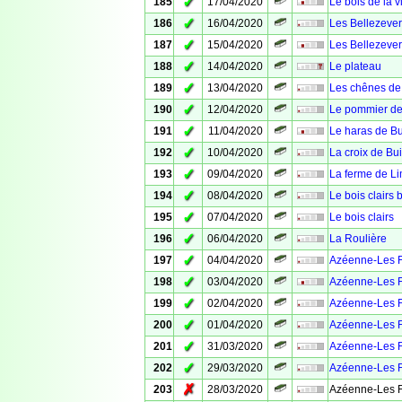
✓
185
17/04/2020
Le bois de la vi
✓
186
16/04/2020
Les Bellezever
✓
187
15/04/2020
Les Bellezever
✓
188
14/04/2020
Le plateau
✓
189
13/04/2020
Les chênes de
✓
190
12/04/2020
Le pommier de
✓
191
11/04/2020
Le haras de B
✓
192
10/04/2020
La croix de Bu
✓
193
09/04/2020
La ferme de L
✓
194
08/04/2020
Le bois clairs b
✓
195
07/04/2020
Le bois clairs
✓
196
06/04/2020
La Roulière
✓
197
04/04/2020
Azéenne-Les F
✓
198
03/04/2020
Azéenne-Les F
✓
199
02/04/2020
Azéenne-Les F
✓
200
01/04/2020
Azéenne-Les F
✓
201
31/03/2020
Azéenne-Les F
✓
202
29/03/2020
Azéenne-Les F
✗
203
28/03/2020
Azéenne-Les F