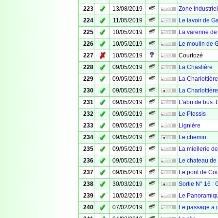
✓
223
13/08/2019
Zone Industrie
✓
224
11/05/2019
Le lavoir de Ga
✓
225
10/05/2019
La varenne de
✓
226
10/05/2019
Le moulin de G
✗
227
10/05/2019
Courtozé
✓
228
09/05/2019
La Chaslière
✓
229
09/05/2019
La Charlottièr
✓
230
09/05/2019
La Charlottière
✓
231
09/05/2019
L'abri de bus: 
✓
232
09/05/2019
Le Plessis
✓
233
09/05/2019
Lignière
✓
234
09/05/2019
Le chemin
✓
235
09/05/2019
La miellerie d
✓
236
09/05/2019
Le chateau de
✓
237
09/05/2019
Le pont de Co
✓
238
30/03/2019
Sortie N° 16 :
✓
239
10/02/2019
Le Panoramiq
✓
240
07/02/2019
Le passage a 