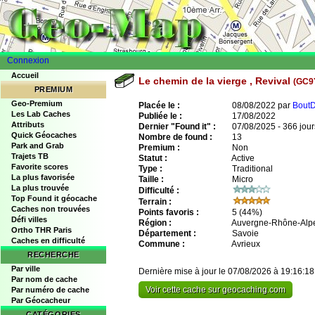
Connexion
Accueil
Le chemin de la vierge , Revival
(GC9
PREMIUM
Geo-Premium
Placée le :
08/08/2022 par
BoutD
Les Lab Caches
Publiée le :
17/08/2022
Attributs
Dernier "Found it" :
07/08/2025 - 366 jour
Quick Géocaches
Nombre de found :
13
Park and Grab
Premium :
Non
Trajets TB
Statut :
Active
Favorite scores
Type :
Traditional
La plus favorisée
Taille :
Micro
La plus trouvée
Difficulté :
Top Found it géocache
Terrain :
Caches non trouvées
Points favoris :
5
(44%)
Défi villes
Région :
Auvergne-Rhône-Alp
Ortho THR Paris
Département :
Savoie
Caches en difficulté
Commune :
Avrieux
RECHERCHE
Par ville
Dernière mise à jour le 07/08/2026 à 19:16:18
Par nom de cache
Voir cette cache sur geocaching.com
Par numéro de cache
Par Géocacheur
CATÉGORIES