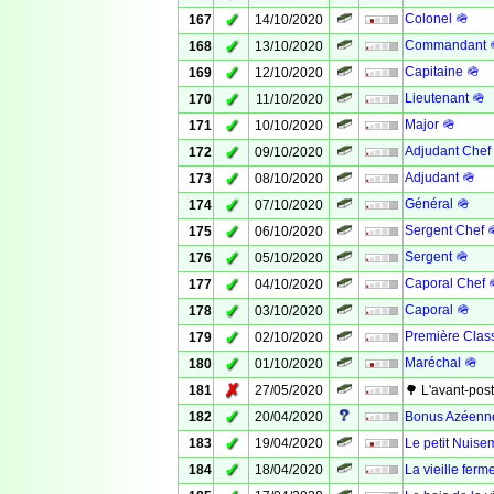
✓
Colonel 🪖
167
14/10/2020
✓
Commandant 
168
13/10/2020
✓
Capitaine 🪖
169
12/10/2020
✓
Lieutenant 🪖
170
11/10/2020
✓
Major 🪖
171
10/10/2020
✓
Adjudant Chef
172
09/10/2020
✓
Adjudant 🪖
173
08/10/2020
✓
Général 🪖
174
07/10/2020
✓
Sergent Chef 
175
06/10/2020
✓
Sergent 🪖
176
05/10/2020
✓
Caporal Chef 
177
04/10/2020
✓
Caporal 🪖
178
03/10/2020
✓
Première Clas
179
02/10/2020
✓
Maréchal 🪖
180
01/10/2020
✗
181
27/05/2020
🌳 L'avant-pos
✓
182
20/04/2020
Bonus Azéenn
✓
183
19/04/2020
Le petit Nuise
✓
184
18/04/2020
La vieille ferm