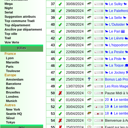
✓
Mega
37
30/08/2024
🐎 Le Sulky 🐎
Night
✓
38
29/08/2024
🐎 Le Palefreni
Serial
Suggestion attributs
✓
39
28/08/2024
🐎 La Selle 🐎
Top commune Tradi
✓
40
27/08/2024
🐎 L'Outsider 
Top département
Ancêtre par département
✓
41
26/08/2024
🐎 Le Pari 🎰
Top ville
✓
Trail
42
25/08/2024
🐎 Le Lièvre 🐇
Voie Verte
✓
43
24/08/2024
🐎 L'hippodro
Villes
✓
44
22/08/2024
🐎 La Pesée 
France
Lyon
✓
45
21/08/2024
🐎 La Piste 🐎
Marseille
✓
🐎 La Toque 
46
21/08/2024
Paris
Toulouse
✓
47
20/08/2024
🐎 Le Jockey 
Europe
✓
48
25/07/2024
Bonus Lab Pro
Amsterdam
Barcelone
✓
49
13/07/2024
Les Rois Mag
Berlin
Bruxelles
✗
50
30/05/2024
Pause Midi à 
Londres
✓
20 🌲 Le sentie
51
01/05/2024
Munich
Autres
✓
19 🌲 Le sentie
52
30/04/2024
New York
✓
18 🌲 Le sentie
53
05/04/2024
Seattle HQ
Séoul
✗
54
28/03/2024
Bienvenue à Au
Tokyo
✗
55
25/03/2024
Event sur les pi