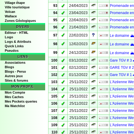
Village étape
✓
93
24/04/2023
Promenade en 
Ville touristique
Volcan
✓
94
23/04/2023
Promenade en 
Wallace
✓
95
22/04/2023
Promenade en 
Zones Géologiques
✓
DIVERS
96
21/04/2023
Promenade en 
Editeur - HTML
✓
97
22/02/2023
Le domaine 🏔 
Logo
Logs & Attributs
✓
98
12/02/2023
Le domaine 🏔 
Quick Links
Pseudos
✓
99
24/12/2022
Le domaine 🏔 
LIENS
✓
100
03/12/2022
Gare TGV # 3 
Associations
✓
Blogs
101
02/12/2022
GARE TGV # 2
Blogs - Perso
✓
102
01/12/2022
Gare TGV # 1 
Autres jeux
Sites & forums
✓
103
25/11/2022
L'Azéenne Wes
MON PROFIL
✓
104
25/11/2022
L'Azéenne Wes
Mon Compte
✓
105
25/11/2022
L'Azéenne Wes
Mes Caches
Mes Pockets queries
✓
106
25/11/2022
L'Azéenne Wes
Ma Watchlist
✓
107
25/11/2022
L'Azéenne Wes
✓
108
25/11/2022
L'Azéenne Wes
✓
109
25/11/2022
L'Azéenne Wes
✓
110
25/11/2022
L'Azéenne Wes