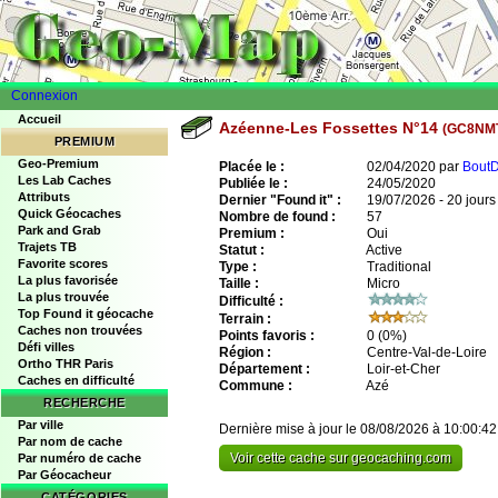
Connexion
Accueil
Azéenne-Les Fossettes N°14
(GC8NM
PREMIUM
Geo-Premium
Placée le :
02/04/2020 par
BoutD
Les Lab Caches
Publiée le :
24/05/2020
Attributs
Dernier "Found it" :
19/07/2026 - 20 jours
Quick Géocaches
Nombre de found :
57
Park and Grab
Premium :
Oui
Trajets TB
Statut :
Active
Favorite scores
Type :
Traditional
La plus favorisée
Taille :
Micro
La plus trouvée
Difficulté :
Top Found it géocache
Terrain :
Caches non trouvées
Points favoris :
0
(0%)
Défi villes
Région :
Centre-Val-de-Loire
Ortho THR Paris
Département :
Loir-et-Cher
Caches en difficulté
Commune :
Azé
RECHERCHE
Par ville
Dernière mise à jour le 08/08/2026 à 10:00:42
Par nom de cache
Voir cette cache sur geocaching.com
Par numéro de cache
Par Géocacheur
CATÉGORIES