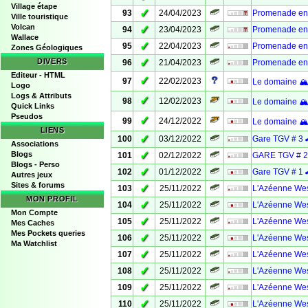
Village étape
✓
93
24/04/2023
Promenade en 
Ville touristique
Volcan
✓
94
23/04/2023
Promenade en 
Wallace
✓
95
22/04/2023
Promenade en 
Zones Géologiques
✓
DIVERS
96
21/04/2023
Promenade en 
Editeur - HTML
✓
97
22/02/2023
Le domaine 🏔 
Logo
Logs & Attributs
✓
98
12/02/2023
Le domaine 🏔 
Quick Links
Pseudos
✓
99
24/12/2022
Le domaine 🏔 
LIENS
✓
100
03/12/2022
Gare TGV # 3 
Associations
✓
Blogs
101
02/12/2022
GARE TGV # 2
Blogs - Perso
✓
102
01/12/2022
Gare TGV # 1 
Autres jeux
Sites & forums
✓
103
25/11/2022
L'Azéenne Wes
MON PROFIL
✓
104
25/11/2022
L'Azéenne Wes
Mon Compte
✓
105
25/11/2022
L'Azéenne Wes
Mes Caches
Mes Pockets queries
✓
106
25/11/2022
L'Azéenne Wes
Ma Watchlist
✓
107
25/11/2022
L'Azéenne Wes
✓
108
25/11/2022
L'Azéenne Wes
✓
109
25/11/2022
L'Azéenne Wes
✓
110
25/11/2022
L'Azéenne Wes