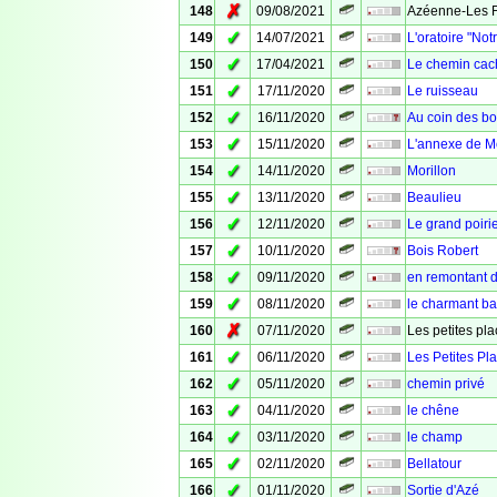
✗
148
09/08/2021
Azéenne-Les Fo
✓
149
14/07/2021
L'oratoire "No
✓
150
17/04/2021
Le chemin cac
✓
151
17/11/2020
Le ruisseau
✓
152
16/11/2020
Au coin des bo
✓
153
15/11/2020
L'annexe de Mo
✓
154
14/11/2020
Morillon
✓
155
13/11/2020
Beaulieu
✓
156
12/11/2020
Le grand poiri
✓
157
10/11/2020
Bois Robert
✓
158
09/11/2020
en remontant 
✓
159
08/11/2020
le charmant ba
✗
160
07/11/2020
Les petites pla
✓
161
06/11/2020
Les Petites Pl
✓
162
05/11/2020
chemin privé
✓
163
04/11/2020
le chêne
✓
164
03/11/2020
le champ
✓
165
02/11/2020
Bellatour
✓
166
01/11/2020
Sortie d'Azé