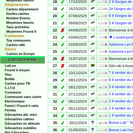
Moyennes favoris
✓
18
17/10/2025
2 # Gorges de l
Départements
✓
19
16/10/2025
1# Gorges de l
Caches département
Durées caches
✓
6 # Gorges de 
20
07/08/2025
Nombre Events
✓
Moyennes favoris
21
06/08/2025
5 # Gorges de l
Taux archivées
✗
22
04/08/2025
Bienvenue à A
Moyennes Found It
Communes
✓
23
03/08/2025
🌳 L'avant-pos
Top communes
✓
24
02/08/2025
Azéenne-Les Fo
Caches ville
Divers
✓
25
01/08/2025
Azéenne-Les Fo
Caches en Europe
✗
26
31/07/2025
Bienvenue à A
CARTOGRAPHIE
✗
LatLon
27
24/02/2025
Géo-ski à Aus
Found it moyen
✓
7 # sentier du 
28
10/12/2024
Visu
Bollée
✓
6 # sentier du 
29
09/12/2024
Caches pour TB
✓
5 # sentier du 
30
08/12/2024
C.I.T.O
Commune
✓
4 # sentier du 
31
07/12/2024
Communes sans cache
✓
3 # sentier du 
Electronique
32
06/12/2024
Favori / Found it ratio
✓
2 # sentier du 
33
05/12/2024
Ferrata
Géocaches alti. mini.
✓
1 # sentier du 
34
04/12/2024
Géocaches calmes
✓
Bonus Lab " Te
35
30/11/2024
Géocaches en altitude
Géocaches oubliées
✓
36
01/09/2024
Bonus Lab l'es
Hot Géocaches