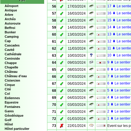
POI
✓
Aéroport
17 🌲 Le sentie
56
17/03/2024
Antique
✓
16 🌲 Le sentie
57
16/03/2024
Arbre
Archéo
✓
15 🌲 Le sentie
58
15/03/2024
Autoroute
✓
14 🌲 Le sentie
59
14/03/2024
Beffroi
Bunker
✓
13 🌲 Le sentie
60
13/03/2024
Camping
✓
Cap
12 🌲 Le sentie
61
12/03/2024
Cascades
✓
11 🌲 Le sentie
62
11/03/2024
Cavité
Cathédrale
✓
10 🌲 Le sentie
63
10/03/2024
Centroide
✓
9 🌲 Le sentier
64
09/03/2024
Chappe
Chapelle
✓
8 🌲 Le sentier
65
08/03/2024
Château
✓
Château d'eau
7 🌲 Le sentier
66
07/03/2024
Cistercien
✓
6 🌲 Le sentier
67
06/03/2024
Cirque
Cité
✓
5 🌲 Le sentier
68
05/03/2024
Col
✓
4 🌲 Le sentier
69
04/03/2024
Eoliennes
Equestre
✓
3 🌲 Le sentier
70
03/03/2024
Fontaines
✓
Gares
2 🌲 Le sentier
71
02/03/2024
Géodésique
✓
1 🌲 Le sentier
72
01/03/2024
Golf
Hôtel
✗
73
22/01/2024
Event sur les p
Hôtel particulier