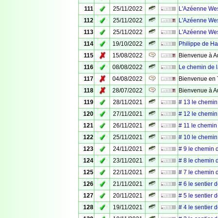
✓
111
25/11/2022
L'Azéenne Wes
✓
112
25/11/2022
L'Azéenne Wes
✓
113
25/11/2022
L'Azéenne Wes
✓
114
19/10/2022
Philippe de H
✗
115
15/08/2022
Bienvenue à Au
✓
116
08/08/2022
Le chemin de l
✗
117
04/08/2022
Bienvenue en 
✗
118
28/07/2022
Bienvenue à A
✓
119
28/11/2021
# 13 le chemin 
✓
120
27/11/2021
# 12 le chemin 
✓
121
26/11/2021
# 11 le chemin
✓
122
25/11/2021
# 10 le chemin
✓
123
24/11/2021
# 9 le chemin 
✓
124
23/11/2021
# 8 le chemin 
✓
125
22/11/2021
# 7 le chemin 
✓
126
21/11/2021
# 6 le sentier 
✓
127
20/11/2021
# 5 le sentier 
✓
128
19/11/2021
# 4 le sentier 