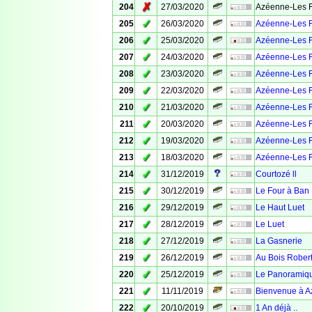
✗
204
27/03/2020
Azéenne-Les F
✓
205
26/03/2020
Azéenne-Les F
✓
206
25/03/2020
Azéenne-Les F
✓
207
24/03/2020
Azéenne-Les F
✓
208
23/03/2020
Azéenne-Les F
✓
209
22/03/2020
Azéenne-Les F
✓
210
21/03/2020
Azéenne-Les F
✓
211
20/03/2020
Azéenne-Les F
✓
212
19/03/2020
Azéenne-Les F
✓
213
18/03/2020
Azéenne-Les F
✓
214
31/12/2019
Courtozé ll
✓
215
30/12/2019
Le Four à Ban
✓
216
29/12/2019
Le Haut Luet
✓
217
28/12/2019
Le Luet
✓
218
27/12/2019
La Gasnerie
✓
219
26/12/2019
Au Bois Rober
✓
220
25/12/2019
Le Panoramiq
✓
221
11/11/2019
Bienvenue à A
✓
222
20/10/2019
1 An déjà ..