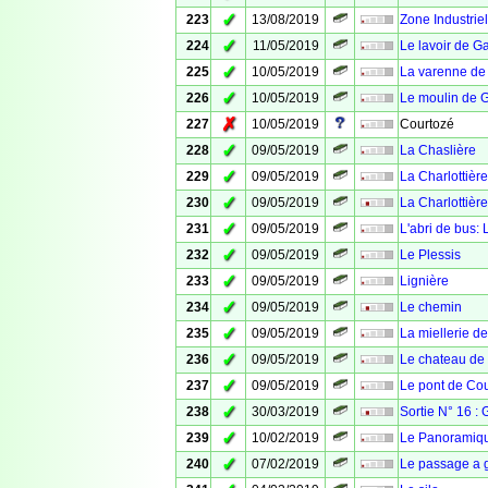
✓
223
13/08/2019
Zone Industrie
✓
224
11/05/2019
Le lavoir de Ga
✓
225
10/05/2019
La varenne de
✓
226
10/05/2019
Le moulin de G
✗
227
10/05/2019
Courtozé
✓
228
09/05/2019
La Chaslière
✓
229
09/05/2019
La Charlottièr
✓
230
09/05/2019
La Charlottière
✓
231
09/05/2019
L'abri de bus: 
✓
232
09/05/2019
Le Plessis
✓
233
09/05/2019
Lignière
✓
234
09/05/2019
Le chemin
✓
235
09/05/2019
La miellerie d
✓
236
09/05/2019
Le chateau de
✓
237
09/05/2019
Le pont de Co
✓
238
30/03/2019
Sortie N° 16 :
✓
239
10/02/2019
Le Panoramiq
✓
240
07/02/2019
Le passage a 