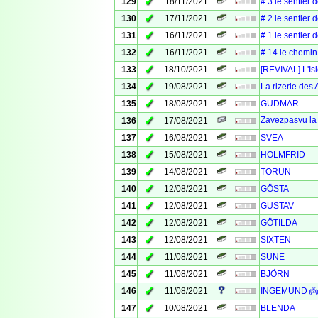
✓
129
18/11/2021
# 3 le sentier 
✓
130
17/11/2021
# 2 le sentier 
✓
131
16/11/2021
# 1 le sentier 
✓
132
16/11/2021
# 14 le chemin 
✓
133
18/10/2021
[REVIVAL] L'Isl
✓
134
19/08/2021
La rizerie des 
✓
135
18/08/2021
GUDMAR
✓
Zavezpasvu la 
136
17/08/2021
✓
137
16/08/2021
SVEA
✓
138
15/08/2021
HOLMFRID
✓
139
14/08/2021
TORUN
✓
140
12/08/2021
GÖSTA
✓
141
12/08/2021
GUSTAV
✓
142
12/08/2021
GÖTILDA
✓
143
12/08/2021
SIXTEN
✓
144
11/08/2021
SUNE
✓
145
11/08/2021
BJÖRN
✓
146
11/08/2021
INGEMUND 👼 
✓
147
10/08/2021
BLENDA