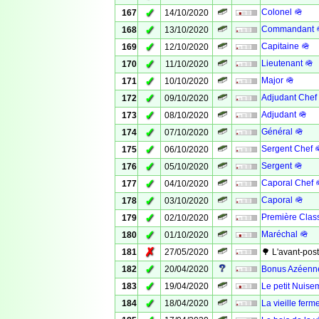
✓
Colonel 🪖
167
14/10/2020
✓
Commandant 
168
13/10/2020
✓
Capitaine 🪖
169
12/10/2020
✓
Lieutenant 🪖
170
11/10/2020
✓
Major 🪖
171
10/10/2020
✓
Adjudant Chef
172
09/10/2020
✓
Adjudant 🪖
173
08/10/2020
✓
Général 🪖
174
07/10/2020
✓
Sergent Chef 
175
06/10/2020
✓
Sergent 🪖
176
05/10/2020
✓
Caporal Chef 
177
04/10/2020
✓
Caporal 🪖
178
03/10/2020
✓
Première Clas
179
02/10/2020
✓
Maréchal 🪖
180
01/10/2020
✗
181
27/05/2020
🌳 L'avant-pos
✓
182
20/04/2020
Bonus Azéenn
✓
183
19/04/2020
Le petit Nuise
✓
184
18/04/2020
La vieille ferm