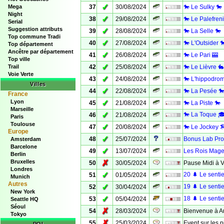
✓
Mega
37
30/08/2024
🐎 Le Sulky 🐎
Night
✓
38
29/08/2024
🐎 Le Palefreni
Serial
Suggestion attributs
✓
39
28/08/2024
🐎 La Selle 🐎
Top commune Tradi
✓
40
27/08/2024
🐎 L'Outsider 
Top département
Ancêtre par département
✓
41
26/08/2024
🐎 Le Pari 🎰
Top ville
✓
Trail
42
25/08/2024
🐎 Le Lièvre 🐇
Voie Verte
✓
43
24/08/2024
🐎 L'hippodro
Villes
✓
44
22/08/2024
🐎 La Pesée 
France
Lyon
✓
45
21/08/2024
🐎 La Piste 🐎
Marseille
✓
🐎 La Toque 
46
21/08/2024
Paris
Toulouse
✓
47
20/08/2024
🐎 Le Jockey 
Europe
✓
48
25/07/2024
Bonus Lab Pro
Amsterdam
Barcelone
✓
49
13/07/2024
Les Rois Mag
Berlin
Bruxelles
✗
50
30/05/2024
Pause Midi à 
Londres
✓
20 🌲 Le sentie
51
01/05/2024
Munich
Autres
✓
19 🌲 Le sentie
52
30/04/2024
New York
✓
18 🌲 Le sentie
53
05/04/2024
Seattle HQ
Séoul
✗
54
28/03/2024
Bienvenue à Au
Tokyo
✗
55
25/03/2024
Event sur les pi