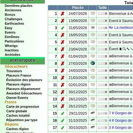
Tota
Dernières placées
Placée
Taille
Anciennes
✗
1
24/07/2026
Bienvenue à A
Bonus
Challenges
✗
2
13/06/2026
Event à Saumur
Earthcaches
✓
👓 La meilleu
3
31/05/2026
Easy
Events
✗
4
16/05/2026
Event à Saumur
Extrêmes
Particulières
✗
5
15/05/2026
Event à Saumur
Wherigo
✗
Évent 🧵🔍🔧
6
23/04/2026
Inactives
Archivées
✗
❄️Bienvenue à 
7
01/04/2026
STATISTIQUES
✗
❄️Bienvenue à 
8
27/03/2026
Géocacheurs
✗
❄️Bienvenue à 
9
24/03/2026
Trouveurs
Placeurs France
✗
❄️Bienvenue à 
10
21/03/2026
Évolution des placeurs
✗
Placeurs région
❄️Bienvenue à 
11
02/01/2026
Placeurs département
✗
❄️Bienvenue à 
12
30/12/2025
Awarded Géocacheurs
Owner Events
✗
❄️Bienvenue à 
13
28/12/2025
France
✗
❄️Bienvenue à 
14
26/12/2025
Carte de progression
Carte globale
✓
7 # Gorges de 
15
29/11/2025
Caches totalité
✓
Répartition par type
16
31/10/2025
4 # Gorges de l
Régions
✓
17
30/10/2025
3 # Gorges de l
Caches région