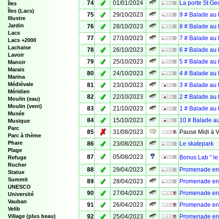
✓
74
01/01/2024
La porte St Geo
Îles
Îles (Lacs)
✓
75
29/10/2023
9 # Balade au 
Illustre
✓
Jardin
76
28/10/2023
8 # Balade au 
Lacs
✓
77
27/10/2023
7 # Balade au 
Lacs +2000
Lachaise
✓
78
26/10/2023
6 # Balade au 
Lavoir
✓
79
25/10/2023
5 # Balade au 
Manoir
Marais
✓
80
24/10/2023
4 # Balade au 
Marina
✓
Médiévale
81
23/10/2023
3 # Balade au 
Méridien
✓
82
22/10/2023
2 # Balade au 
Moulin (eau)
Moulin (vent)
✓
83
21/10/2023
1 # Balade au 
Musée
✓
84
15/10/2023
10 # Balade au
Musique
Parc
✗
85
31/08/2023
Pause Midi à
Parc à thème
✓
Phare
86
23/08/2023
Le skatepark
Plage
✓
87
05/08/2023
Bonus Lab " le
Refuge
Rocher
✓
88
29/04/2023
Promenade en 
Statue
Summit
✓
89
28/04/2023
Promenade en 
UNESCO
✓
90
27/04/2023
Promenade en 
Université
Vauban
✓
91
26/04/2023
Promenade en 
Velib
✓
Village (plus beau)
92
25/04/2023
Promenade en 