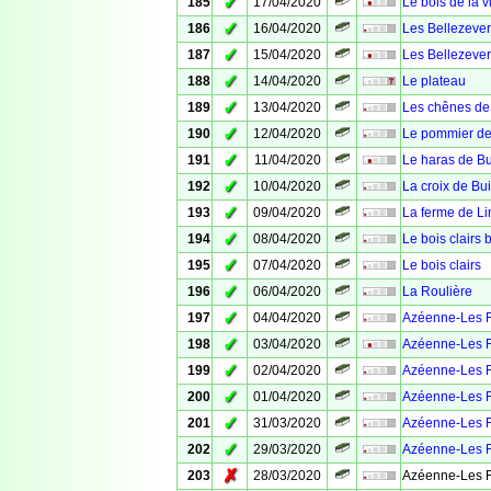
✓
185
17/04/2020
Le bois de la vi
✓
186
16/04/2020
Les Bellezever
✓
187
15/04/2020
Les Bellezever
✓
188
14/04/2020
Le plateau
✓
189
13/04/2020
Les chênes de
✓
190
12/04/2020
Le pommier de
✓
191
11/04/2020
Le haras de B
✓
192
10/04/2020
La croix de Bu
✓
193
09/04/2020
La ferme de L
✓
194
08/04/2020
Le bois clairs b
✓
195
07/04/2020
Le bois clairs
✓
196
06/04/2020
La Roulière
✓
197
04/04/2020
Azéenne-Les F
✓
198
03/04/2020
Azéenne-Les F
✓
199
02/04/2020
Azéenne-Les F
✓
200
01/04/2020
Azéenne-Les F
✓
201
31/03/2020
Azéenne-Les F
✓
202
29/03/2020
Azéenne-Les F
✗
203
28/03/2020
Azéenne-Les F