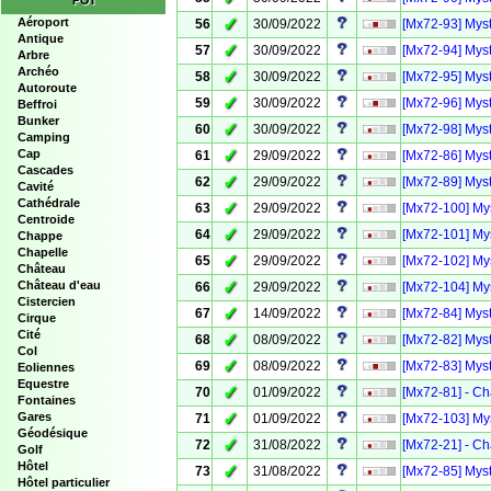
POI
✓
Aéroport
56
30/09/2022
[Mx72-93] Myst
Antique
✓
57
30/09/2022
[Mx72-94] Myst
Arbre
Archéo
✓
58
30/09/2022
[Mx72-95] Myst
Autoroute
✓
59
30/09/2022
[Mx72-96] Myst
Beffroi
Bunker
✓
60
30/09/2022
[Mx72-98] Myst
Camping
✓
Cap
61
29/09/2022
[Mx72-86] Myst
Cascades
✓
62
29/09/2022
[Mx72-89] Myst
Cavité
Cathédrale
✓
63
29/09/2022
[Mx72-100] Mys
Centroide
✓
64
29/09/2022
[Mx72-101] Mys
Chappe
Chapelle
✓
65
29/09/2022
[Mx72-102] Mys
Château
✓
Château d'eau
66
29/09/2022
[Mx72-104] Mys
Cistercien
✓
67
14/09/2022
[Mx72-84] Myst
Cirque
Cité
✓
68
08/09/2022
[Mx72-82] Myst
Col
✓
69
08/09/2022
[Mx72-83] Myst
Eoliennes
Equestre
✓
70
01/09/2022
[Mx72-81] - Ch
Fontaines
✓
Gares
71
01/09/2022
[Mx72-103] Mys
Géodésique
✓
72
31/08/2022
[Mx72-21] - Ch
Golf
Hôtel
✓
73
31/08/2022
[Mx72-85] Myst
Hôtel particulier