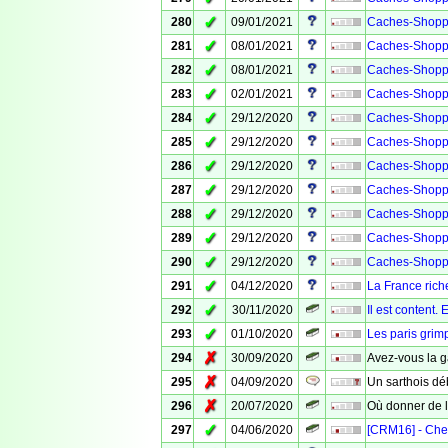
✓
280
09/01/2021
Caches-Shopp
✓
281
08/01/2021
Caches-Shopp
✓
282
08/01/2021
Caches-Shopp
✓
283
02/01/2021
Caches-Shopp
✓
284
29/12/2020
Caches-Shopp
✓
285
29/12/2020
Caches-Shopp
✓
286
29/12/2020
Caches-Shopp
✓
287
29/12/2020
Caches-Shopp
✓
288
29/12/2020
Caches-Shopp
✓
289
29/12/2020
Caches-Shopp
✓
290
29/12/2020
Caches-Shopp
✓
291
04/12/2020
La France rich
✓
292
30/11/2020
Il est content.
✓
293
01/10/2020
Les paris grimp
✗
294
30/09/2020
Avez-vous la 
✗
295
04/09/2020
Un sarthois d
✗
296
20/07/2020
Où donner de l
✓
297
04/06/2020
[CRM16] - Che