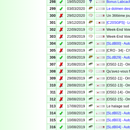
✓
298
19/05/2020
Bonus Labcach
✓
299
03/03/2020
Le dolmen des
✗
300
29/02/2020
Un 366ème jo
✓
301
19/12/2019
[C20SGPS] - Lu
✗
302
22/09/2019
Week-End Voies
✗
303
21/09/2019
Week-End Voies
✓
304
10/09/2019
[SLdB00] - Aut
✗
305
06/09/2019
[CRO - 34] - 
✓
306
05/09/2019
[SLdB29] - Aut
✗
307
31/08/2019
[OS02-12] - Or
✗
308
30/08/2019
Qu'avez-vous f
✗
309
29/08/2019
[OS02-11] - Or
✗
310
28/08/2019
[OS02-13] - Or
✗
311
28/08/2019
[OS02-14] - Or
✗
312
28/08/2019
[OS02-15] - Or
✗
313
17/08/2019
Le halage sud 
✓
314
10/08/2019
[SLdB02] - Aut
✓
315
10/08/2019
[SLdB03] - Aut
✓
316
10/08/2019
[SLdB04] - Aut