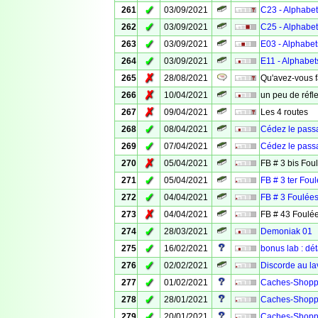
✓
261
03/09/2021
C23 - Alphabet
✓
262
03/09/2021
C25 - Alphabet
✓
263
03/09/2021
E03 - Alphabet
✓
264
03/09/2021
E11 - Alphabet
✗
265
28/08/2021
Qu'avez-vous f
✗
266
10/04/2021
un peu de réfle
✗
267
09/04/2021
Les 4 routes
✓
268
08/04/2021
Cédez le passa
✓
269
07/04/2021
Cédez le pass
✗
270
05/04/2021
FB # 3 bis Fou
✓
271
05/04/2021
FB # 3 ter Fou
✓
272
04/04/2021
FB # 3 Foulées
✗
273
04/04/2021
FB # 43 Foulée
✓
274
28/03/2021
Demoniak 01
✓
275
16/02/2021
bonus lab : dét
✓
276
02/02/2021
Discorde au la
✓
277
01/02/2021
Caches-Shopp
✓
278
28/01/2021
Caches-Shopp
✓
279
20/01/2021
Caches-Shopp