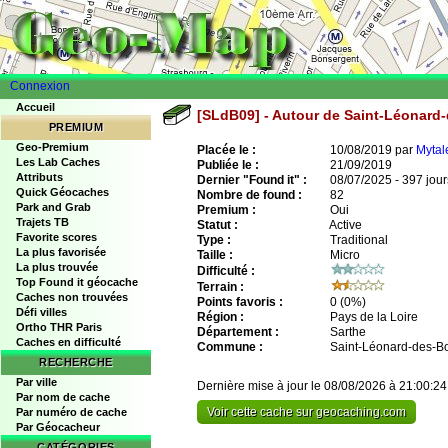
Connexion
Accueil
[SLdB09] - Autour de Saint-Léonard
PREMIUM
Geo-Premium
Placée le :
10/08/2019 par
Mytal
Les Lab Caches
Publiée le :
21/09/2019
Attributs
Dernier "Found it" :
08/07/2025 - 397 jour
Quick Géocaches
Nombre de found :
82
Park and Grab
Premium :
Oui
Trajets TB
Statut :
Active
Favorite scores
Type :
Traditional
La plus favorisée
Taille :
Micro
La plus trouvée
Difficulté :
Top Found it géocache
Terrain :
Caches non trouvées
Points favoris :
0
(0%)
Défi villes
Région :
Pays de la Loire
Ortho THR Paris
Département :
Sarthe
Caches en difficulté
Commune :
Saint-Léonard-des-Bo
RECHERCHE
Par ville
Dernière mise à jour le 08/08/2026 à 21:00:24
Par nom de cache
Voir cette cache sur geocaching.com
Par numéro de cache
Par Géocacheur
CATÉGORIES