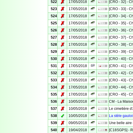
✗
522
17/05/2018
[CRO - 32] - 
✗
523
17/05/2018
[CRO - 33] - 
✗
524
17/05/2018
[CRO - 34] - 
✗
525
17/05/2018
[CRO - 35] - 
✗
526
17/05/2018
[CRO - 36] - 
✗
527
17/05/2018
[CRO - 37] - 
✗
528
17/05/2018
[CRO - 38] - 
✗
529
17/05/2018
[CRO - 39] - 
✗
530
17/05/2018
[CRO - 40] - 
✗
531
17/05/2018
[CRO - 41] - 
✗
532
17/05/2018
[CRO - 42] - 
✗
533
17/05/2018
[CRO - 43] - 
✗
534
17/05/2018
[CRO - 44] - 
✗
535
17/05/2018
[CRO - 45] - 
✗
536
10/05/2018
CM - La Maiso
✗
537
10/05/2018
Le cimetière d
✓
538
10/05/2018
La stèle gaulo
✗
539
09/05/2018
Une belle aire 
✗
540
19/04/2018
[C18SGPS] - Ri