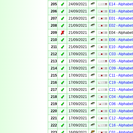
✓
205
24/09/2021
E14 - Alphabet
✓
206
24/09/2021
E16 - Alphabet
✓
207
21/09/2021
E01 - Alphabet
✓
208
21/09/2021
E02 - Alphabet
✗
209
21/09/2021
E04 - Alphabet
✓
210
21/09/2021
E06 - Alphabet
✓
211
21/09/2021
E10 - Alphabet
✓
212
17/09/2021
C03 - Alphabet
✓
213
17/09/2021
C05 - Alphabet
✓
214
17/09/2021
C09 - Alphabet
✓
215
17/09/2021
C11 - Alphabet
✓
216
17/09/2021
C19 - Alphabet
✓
217
17/09/2021
C21 - Alphabet
✓
218
17/09/2021
C04 - Alphabet
✓
219
17/09/2021
C06 - Alphabet
✓
220
17/09/2021
C10 - Alphabet
✓
221
17/09/2021
C12 - Alphabet
✓
222
17/09/2021
C16 - Alphabet
✓
223
16/09/2021
C01 - Alphabet