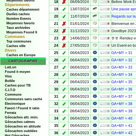
Moyennes favoris
✗
18
06/09/2024
Before Work Es
Départements
✓
19
13/07/2024
Une pause aprè
Caches département
Durées caches
✓
20
11/07/2024
Regards sur l
Nombre Events
✗
Moyennes favoris
21
01/01/2024
Bienvenue en
Taux archivées
✗
22
31/12/2023
Goodbye 2023
Moyennes Found It
Communes
✗
23
14/06/2023
🤘🤘 Rendez-vo
Top communes
✗
24
27/05/2023
Un Event en b
Caches ville
Divers
✓
25
06/04/2023
GA+MY = 31
Caches en Europe
✓
26
06/04/2023
GA+MY = 32
CARTOGRAPHIE
✓
LatLon
27
06/04/2023
GA+MY = 33
Found it moyen
✓
28
06/04/2023
GA+MY = 34
Visu
Bollée
✓
29
06/04/2023
GA+MY = 35
Caches pour TB
✓
30
06/04/2023
GA+MY = 36
C.I.T.O
Commune
✓
31
06/04/2023
GA+MY = 37
Communes sans cache
✓
Electronique
32
06/04/2023
GA+MY = 38
Favori / Found it ratio
✓
33
06/04/2023
GA+MY = 39
Ferrata
Géocaches alti. mini.
✓
34
06/04/2023
GA+MY = 40
Géocaches calmes
✓
35
06/04/2023
GA+MY = 41
Géocaches en altitude
Géocaches oubliées
✓
36
06/04/2023
GA+MY = 42
Hot Géocaches