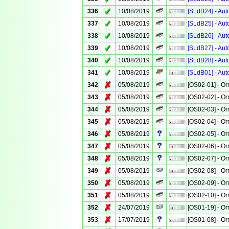
✓
336
10/08/2019
[SLdB24] - Aut
✓
337
10/08/2019
[SLdB25] - Aut
✓
338
10/08/2019
[SLdB26] - Aut
✓
339
10/08/2019
[SLdB27] - Aut
✓
340
10/08/2019
[SLdB28] - Aut
✓
341
10/08/2019
[SLdB01] - Aut
✗
342
05/08/2019
[OS02-01] - Or
✗
343
05/08/2019
[OS02-02] - Or
✗
344
05/08/2019
[OS02-03] - Or
✗
345
05/08/2019
[OS02-04] - Or
✗
346
05/08/2019
[OS02-05] - Or
✗
347
05/08/2019
[OS02-06] - Or
✗
348
05/08/2019
[OS02-07] - Or
✗
349
05/08/2019
[OS02-08] - Or
✗
350
05/08/2019
[OS02-09] - Or
✗
351
05/08/2019
[OS02-10] - Or
✗
352
24/07/2019
[OS01-19] - Or
✗
353
17/07/2019
[OS01-08] - Or