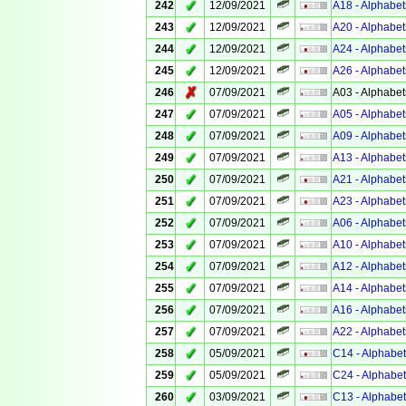
✓
242
12/09/2021
A18 - Alphabet
✓
243
12/09/2021
A20 - Alphabet
✓
244
12/09/2021
A24 - Alphabet
✓
245
12/09/2021
A26 - Alphabet
✗
246
07/09/2021
A03 - Alphabet
✓
247
07/09/2021
A05 - Alphabet
✓
248
07/09/2021
A09 - Alphabet
✓
249
07/09/2021
A13 - Alphabet
✓
250
07/09/2021
A21 - Alphabet
✓
251
07/09/2021
A23 - Alphabet
✓
252
07/09/2021
A06 - Alphabet
✓
253
07/09/2021
A10 - Alphabet
✓
254
07/09/2021
A12 - Alphabet
✓
255
07/09/2021
A14 - Alphabet
✓
256
07/09/2021
A16 - Alphabet
✓
257
07/09/2021
A22 - Alphabet
✓
258
05/09/2021
C14 - Alphabet
✓
259
05/09/2021
C24 - Alphabet
✓
260
03/09/2021
C13 - Alphabet