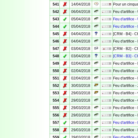
✗
541
14/04/2018
Pour un cinqua
✗
542
06/04/2018
Feu d'artifice 
✓
543
05/04/2018
Feu d'artifice 
✓
544
05/04/2018
Feu d'artifice -
✗
545
04/04/2018
[CRM - B4] - 
✗
546
04/04/2018
Feu d'artifice 
✗
547
03/04/2018
[CRM - B2] - 
✓
548
03/04/2018
[CRM - B3] - 
✗
549
02/04/2018
Feu d'artifice 
✗
550
02/04/2018
Feu d'artifice -
✗
551
02/04/2018
Feu d'artifice 
✗
552
30/03/2018
Feu d'artifice
✗
553
29/03/2018
Feu d'artifice 
✗
554
29/03/2018
Feu d'artifice
✗
555
29/03/2018
Feu d'artifice -
✗
556
29/03/2018
Feu d'artifice 
✓
557
29/03/2018
Feu d'artifice -
✗
558
29/03/2018
Feu d'artifice 
✓
559
29/03/2018
Feu d'artifice -