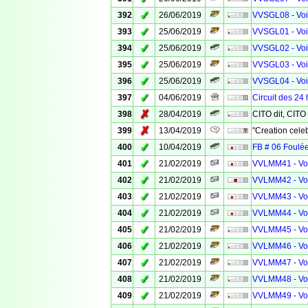
✓
392
26/06/2019
VVSGL08 - Voie
✓
393
25/06/2019
VVSGL01 - Voie
✓
394
25/06/2019
VVSGL02 - Voie
✓
395
25/06/2019
VVSGL03 - Voie
✓
396
25/06/2019
VVSGL04 - Voie
✓
397
04/06/2019
Circuit des 24
✗
398
28/04/2019
CITO dit, CITO
✗
399
13/04/2019
"Creation celeb
✓
400
10/04/2019
FB # 06 Foulée
✓
401
21/02/2019
VVLMM41 - Voi
✓
402
21/02/2019
VVLMM42 - Voi
✓
403
21/02/2019
VVLMM43 - Voi
✓
404
21/02/2019
VVLMM44 - Voi
✓
405
21/02/2019
VVLMM45 - Voi
✓
406
21/02/2019
VVLMM46 - Voi
✓
407
21/02/2019
VVLMM47 - Voi
✓
408
21/02/2019
VVLMM48 - Voi
✓
409
21/02/2019
VVLMM49 - Voi