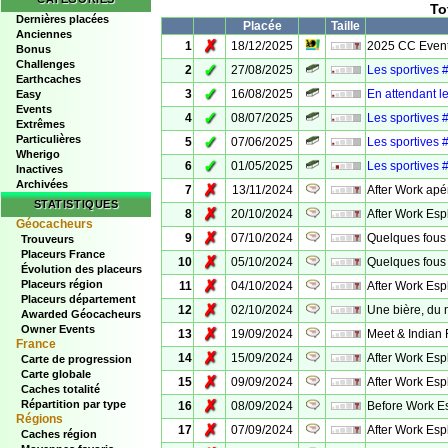
To
Dernières placées
Placée
Taille
Anciennes
✗
1
18/12/2025
2025 CC Event 
Bonus
Challenges
✓
2
27/08/2025
Les sportives 
Earthcaches
✓
3
16/08/2025
En attendant l
Easy
Events
✓
4
08/07/2025
Les sportives 
Extrêmes
Particulières
✓
5
07/06/2025
Les sportives 
Wherigo
✓
6
01/05/2025
Les sportives 
Inactives
Archivées
✗
7
13/11/2024
After Work apé
STATISTIQUES
✗
8
20/10/2024
After Work Es
Géocacheurs
✗
9
07/10/2024
Quelques fous
Trouveurs
Placeurs France
✗
10
05/10/2024
Quelques fous
Évolution des placeurs
✗
Placeurs région
11
04/10/2024
After Work Es
Placeurs département
✗
12
02/10/2024
Une bière, du 
Awarded Géocacheurs
Owner Events
✗
13
19/09/2024
Meet & Indian
France
✗
14
15/09/2024
After Work Es
Carte de progression
Carte globale
✗
15
09/09/2024
After Work Es
Caches totalité
✗
Répartition par type
16
08/09/2024
Before Work E
Régions
✗
17
07/09/2024
After Work Esp
Caches région