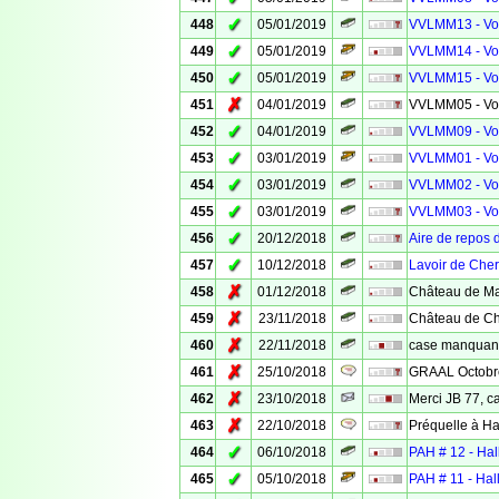
✓
448
05/01/2019
VVLMM13 - Voi
✓
449
05/01/2019
VVLMM14 - Voi
✓
450
05/01/2019
VVLMM15 - Voi
✗
451
04/01/2019
VVLMM05 - Voi
✓
452
04/01/2019
VVLMM09 - Voi
✓
453
03/01/2019
VVLMM01 - Voi
✓
454
03/01/2019
VVLMM02 - Voi
✓
455
03/01/2019
VVLMM03 - Voi
✓
456
20/12/2018
Aire de repos 
✓
457
10/12/2018
Lavoir de Cher
✗
458
01/12/2018
Château de Ma
✗
459
23/11/2018
Château de Ch
✗
460
22/11/2018
case manquan
✗
461
25/10/2018
GRAAL Octobr
✗
462
23/10/2018
Merci JB 77, c
✗
463
22/10/2018
Préquelle à H
✓
464
06/10/2018
PAH # 12 - Ha
✓
465
05/10/2018
PAH # 11 - Ha