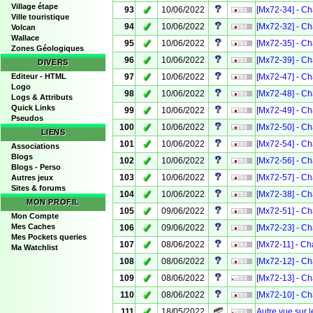
Village étape
✓
93
10/06/2022
[Mx72-34] - Ch
Ville touristique
✓
94
10/06/2022
[Mx72-32] - Ch
Volcan
Wallace
✓
95
10/06/2022
[Mx72-35] - Ch
Zones Géologiques
✓
96
10/06/2022
[Mx72-39] - Ch
DIVERS
✓
Editeur - HTML
97
10/06/2022
[Mx72-47] - Ch
Logo
✓
98
10/06/2022
[Mx72-48] - Ch
Logs & Attributs
Quick Links
✓
99
10/06/2022
[Mx72-49] - Ch
Pseudos
✓
100
10/06/2022
[Mx72-50] - Ch
LIENS
✓
101
10/06/2022
[Mx72-54] - Ch
Associations
Blogs
✓
102
10/06/2022
[Mx72-56] - Ch
Blogs - Perso
✓
103
10/06/2022
[Mx72-57] - Ch
Autres jeux
Sites & forums
✓
104
10/06/2022
[Mx72-38] - Ch
MON PROFIL
✓
105
09/06/2022
[Mx72-51] - Ch
Mon Compte
✓
Mes Caches
106
09/06/2022
[Mx72-23] - Ch
Mes Pockets queries
✓
107
08/06/2022
[Mx72-11] - Ch
Ma Watchlist
✓
108
08/06/2022
[Mx72-12] - Ch
✓
109
08/06/2022
[Mx72-13] - Ch
✓
110
08/06/2022
[Mx72-10] - Ch
✓
111
18/05/2022
Autre vue sur 