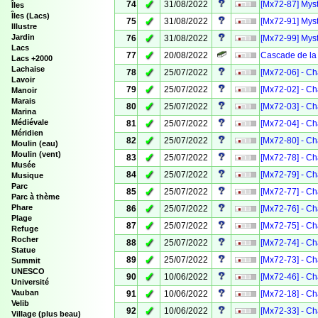
✓
74
31/08/2022
[Mx72-87] Myst
Îles
Îles (Lacs)
✓
75
31/08/2022
[Mx72-91] Myst
Illustre
✓
Jardin
76
31/08/2022
[Mx72-99] Myst
Lacs
✓
77
20/08/2022
Cascade de la
Lacs +2000
Lachaise
✓
78
25/07/2022
[Mx72-06] - Ch
Lavoir
✓
79
25/07/2022
[Mx72-02] - Ch
Manoir
Marais
✓
80
25/07/2022
[Mx72-03] - Ch
Marina
✓
Médiévale
81
25/07/2022
[Mx72-04] - Ch
Méridien
✓
82
25/07/2022
[Mx72-80] - Ch
Moulin (eau)
Moulin (vent)
✓
83
25/07/2022
[Mx72-78] - Ch
Musée
✓
84
25/07/2022
[Mx72-79] - Ch
Musique
Parc
✓
85
25/07/2022
[Mx72-77] - Ch
Parc à thème
✓
Phare
86
25/07/2022
[Mx72-76] - Ch
Plage
✓
87
25/07/2022
[Mx72-75] - Ch
Refuge
Rocher
✓
88
25/07/2022
[Mx72-74] - Ch
Statue
✓
89
25/07/2022
[Mx72-73] - Ch
Summit
UNESCO
✓
90
10/06/2022
[Mx72-46] - Ch
Université
✓
Vauban
91
10/06/2022
[Mx72-18] - Ch
Velib
✓
92
10/06/2022
[Mx72-33] - Ch
Village (plus beau)