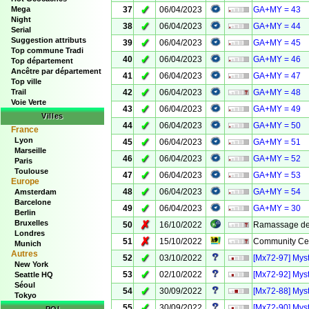
✓
Mega
37
06/04/2023
GA+MY = 43
Night
✓
38
06/04/2023
GA+MY = 44
Serial
Suggestion attributs
✓
39
06/04/2023
GA+MY = 45
Top commune Tradi
✓
40
06/04/2023
GA+MY = 46
Top département
Ancêtre par département
✓
41
06/04/2023
GA+MY = 47
Top ville
✓
Trail
42
06/04/2023
GA+MY = 48
Voie Verte
✓
43
06/04/2023
GA+MY = 49
Villes
✓
44
06/04/2023
GA+MY = 50
France
Lyon
✓
45
06/04/2023
GA+MY = 51
Marseille
✓
46
06/04/2023
GA+MY = 52
Paris
Toulouse
✓
47
06/04/2023
GA+MY = 53
Europe
✓
48
06/04/2023
GA+MY = 54
Amsterdam
Barcelone
✓
49
06/04/2023
GA+MY = 30
Berlin
Bruxelles
✗
50
16/10/2022
Ramassage de 
Londres
✗
51
15/10/2022
Community Cele
Munich
Autres
✓
52
03/10/2022
[Mx72-97] Myst
New York
✓
53
02/10/2022
[Mx72-92] Myst
Seattle HQ
Séoul
✓
54
30/09/2022
[Mx72-88] Myst
Tokyo
✓
55
30/09/2022
[Mx72-90] Myst