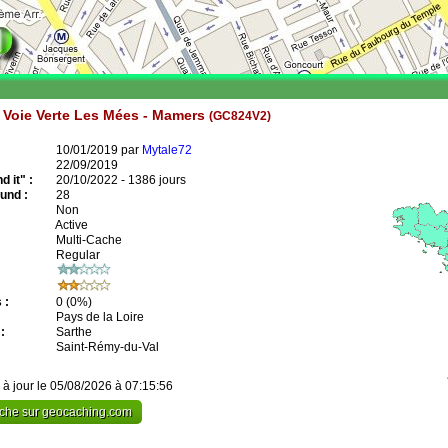
Voie Verte Les Mées - Mamers
(GC824V2)
10/01/2019 par
Mytale72
22/09/2019
 it" :
20/10/2022 - 1386 jours
und :
28
Non
Active
Multi-Cache
Regular
 :
0
(0%)
Pays de la Loire
:
Sarthe
Saint-Rémy-du-Val
 à jour le 05/08/2026 à 07:15:56
cache sur geocaching.com