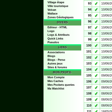
Village étape
✓
93
10/06/
Ville touristique
✓
94
10/06/
Volcan
Wallace
✓
95
10/06/
Zones Géologiques
✓
96
10/06/
DIVERS
✓
Editeur - HTML
97
10/06/
Logo
✓
98
10/06/
Logs & Attributs
Quick Links
✓
99
10/06/
Pseudos
✓
100
10/06/
LIENS
✓
101
10/06/
Associations
Blogs
✓
102
10/06/
Blogs - Perso
✓
103
10/06/
Autres jeux
Sites & forums
✓
104
10/06/
MON PROFIL
✓
105
09/06/
Mon Compte
✓
Mes Caches
106
09/06/
Mes Pockets queries
✓
107
08/06/
Ma Watchlist
✓
108
08/06/
✓
109
08/06/
✓
110
08/06/
✓
111
18/05/