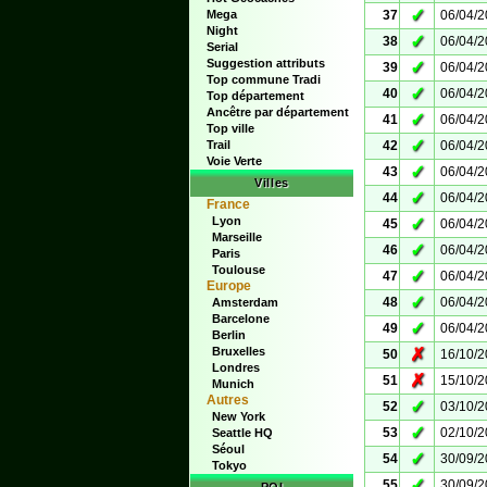
✓
Mega
37
06/04/
Night
✓
38
06/04/
Serial
Suggestion attributs
✓
39
06/04/
Top commune Tradi
✓
40
06/04/
Top département
Ancêtre par département
✓
41
06/04/
Top ville
✓
Trail
42
06/04/
Voie Verte
✓
43
06/04/
Villes
✓
44
06/04/
France
Lyon
✓
45
06/04/
Marseille
✓
46
06/04/
Paris
Toulouse
✓
47
06/04/
Europe
✓
48
06/04/
Amsterdam
Barcelone
✓
49
06/04/
Berlin
Bruxelles
✗
50
16/10/
Londres
✗
51
15/10/
Munich
Autres
✓
52
03/10/
New York
✓
53
02/10/
Seattle HQ
Séoul
✓
54
30/09/
Tokyo
✓
55
30/09/