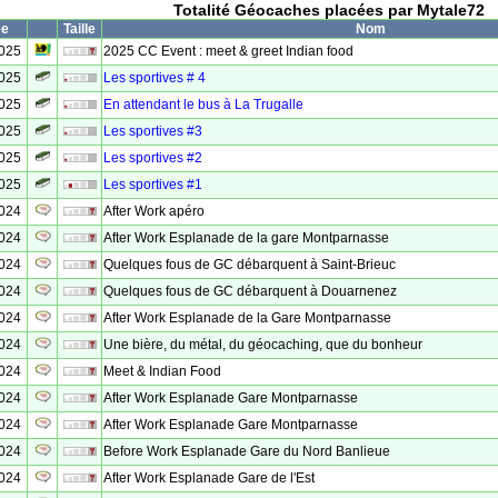
Totalité Géocaches placées par Mytale72
ée
Taille
Nom
2025
2025 CC Event : meet & greet Indian food
2025
Les sportives # 4
2025
En attendant le bus à La Trugalle
2025
Les sportives #3
2025
Les sportives #2
2025
Les sportives #1
2024
After Work apéro
2024
After Work Esplanade de la gare Montparnasse
2024
Quelques fous de GC débarquent à Saint-Brieuc
2024
Quelques fous de GC débarquent à Douarnenez
2024
After Work Esplanade de la Gare Montparnasse
2024
Une bière, du métal, du géocaching, que du bonheur
2024
Meet & Indian Food
2024
After Work Esplanade Gare Montparnasse
2024
After Work Esplanade Gare Montparnasse
2024
Before Work Esplanade Gare du Nord Banlieue
2024
After Work Esplanade Gare de l'Est