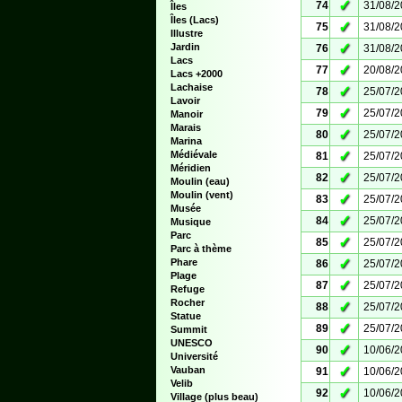
✓
74
31/08/
Îles
Îles (Lacs)
✓
75
31/08/
Illustre
✓
Jardin
76
31/08/
Lacs
✓
77
20/08/
Lacs +2000
Lachaise
✓
78
25/07/
Lavoir
✓
79
25/07/
Manoir
Marais
✓
80
25/07/
Marina
✓
Médiévale
81
25/07/
Méridien
✓
82
25/07/
Moulin (eau)
Moulin (vent)
✓
83
25/07/
Musée
✓
84
25/07/
Musique
Parc
✓
85
25/07/
Parc à thème
✓
Phare
86
25/07/
Plage
✓
87
25/07/
Refuge
Rocher
✓
88
25/07/
Statue
✓
89
25/07/
Summit
UNESCO
✓
90
10/06/
Université
✓
Vauban
91
10/06/
Velib
✓
92
10/06/
Village (plus beau)