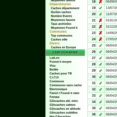
Moyennes favoris
✗
18
06/09/
Départements
✓
19
13/07/
Caches département
Durées caches
✓
20
11/07/
Nombre Events
✗
Moyennes favoris
21
01/01/
Taux archivées
✗
22
31/12/
Moyennes Found It
Communes
✗
23
14/06/
Top communes
✗
24
27/05/
Caches ville
Divers
✓
25
06/04/
Caches en Europe
✓
26
06/04/
CARTOGRAPHIE
✓
LatLon
27
06/04/
Found it moyen
✓
28
06/04/
Visu
Bollée
✓
29
06/04/
Caches pour TB
✓
30
06/04/
C.I.T.O
Commune
✓
31
06/04/
Communes sans cache
✓
Electronique
32
06/04/
Favori / Found it ratio
✓
33
06/04/
Ferrata
Géocaches alti. mini.
✓
34
06/04/
Géocaches calmes
✓
35
06/04/
Géocaches en altitude
Géocaches oubliées
✓
36
06/04/
Hot Géocaches