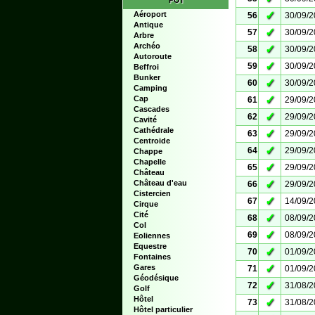
POI
✓
Aéroport
56
30/09/
Antique
✓
57
30/09/
Arbre
Archéo
✓
58
30/09/
Autoroute
✓
59
30/09/
Beffroi
Bunker
✓
60
30/09/
Camping
✓
Cap
61
29/09/
Cascades
✓
62
29/09/
Cavité
Cathédrale
✓
63
29/09/
Centroide
✓
64
29/09/
Chappe
Chapelle
✓
65
29/09/
Château
✓
Château d'eau
66
29/09/
Cistercien
✓
67
14/09/
Cirque
Cité
✓
68
08/09/
Col
✓
69
08/09/
Eoliennes
Equestre
✓
70
01/09/
Fontaines
✓
Gares
71
01/09/
Géodésique
✓
72
31/08/
Golf
Hôtel
✓
73
31/08/
Hôtel particulier