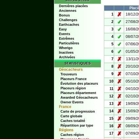
Dernières placées
Plac
Anciennes
✗
1
18/12/
Bonus
Challenges
✓
2
27/08/
Earthcaches
✓
3
16/08/
Easy
Events
✓
4
08/07/
Extrêmes
Particulières
✓
5
07/06/
Wherigo
✓
6
01/05/
Inactives
Archivées
✗
7
13/11/
STATISTIQUES
✗
8
20/10/
Géocacheurs
✗
9
07/10/
Trouveurs
Placeurs France
✗
10
05/10/
Évolution des placeurs
✗
Placeurs région
11
04/10/
Placeurs département
✗
12
02/10/
Awarded Géocacheurs
Owner Events
✗
13
19/09/
France
✗
14
15/09/
Carte de progression
Carte globale
✗
15
09/09/
Caches totalité
✗
Répartition par type
16
08/09/
Régions
✗
17
07/09/
Caches région