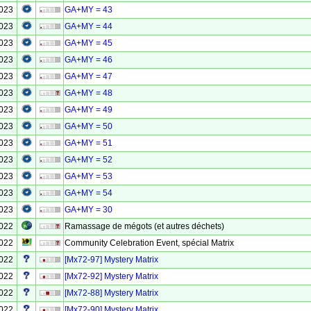
2023
GA+MY = 43
2023
GA+MY = 44
2023
GA+MY = 45
2023
GA+MY = 46
2023
GA+MY = 47
2023
GA+MY = 48
2023
GA+MY = 49
2023
GA+MY = 50
2023
GA+MY = 51
2023
GA+MY = 52
2023
GA+MY = 53
2023
GA+MY = 54
2023
GA+MY = 30
2022
Ramassage de mégots (et autres déchets)
2022
Community Celebration Event, spécial Matrix
2022
[Mx72-97] Mystery Matrix
2022
[Mx72-92] Mystery Matrix
2022
[Mx72-88] Mystery Matrix
2022
[Mx72-90] Mystery Matrix