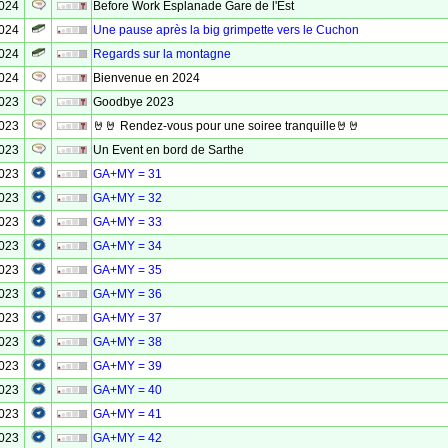
2024
Before Work Esplanade Gare de l'Est
2024
Une pause après la big grimpette vers le Cuchon
2024
Regards sur la montagne
2024
Bienvenue en 2024
2023
Goodbye 2023
2023
🤘🤘 Rendez-vous pour une soiree tranquille🤘🤘
2023
Un Event en bord de Sarthe
2023
GA+MY = 31
2023
GA+MY = 32
2023
GA+MY = 33
2023
GA+MY = 34
2023
GA+MY = 35
2023
GA+MY = 36
2023
GA+MY = 37
2023
GA+MY = 38
2023
GA+MY = 39
2023
GA+MY = 40
2023
GA+MY = 41
2023
GA+MY = 42