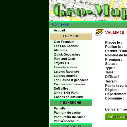
Connexion
Accueil
VVLMM10 - 
PREMIUM
Geo-Premium
Placée le :
Les Lab Caches
Publiée le :
Attributs
Dernier "Found
Quick Géocaches
Nombre de fo
Park and Grab
Premium :
Trajets TB
Statut :
Favorite scores
Type :
La plus favorisée
Taille :
La plus trouvée
Difficulté :
Top Found it géocache
Terrain :
Caches non trouvées
Points favoris
Défi villes
Région :
Ortho THR Paris
Département 
Caches en difficulté
Commune :
RECHERCHE
Par ville
Dernière mise
Par nom de cache
Voir cette 
Par numéro de cache
Par Géocacheur
CATÉGORIES