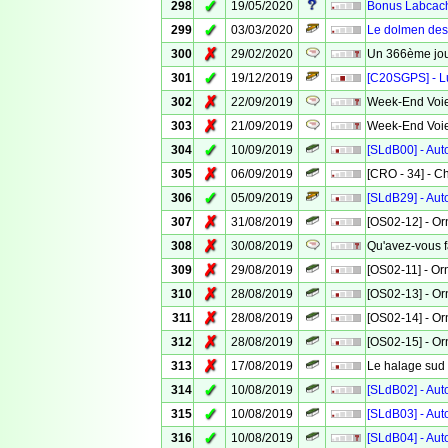
✓
298
19/05/2020
Bonus Labcach
✓
299
03/03/2020
Le dolmen des
✗
300
29/02/2020
Un 366ème jo
✓
301
19/12/2019
[C20SGPS] - Lu
✗
302
22/09/2019
Week-End Voies
✗
303
21/09/2019
Week-End Voies
✓
304
10/09/2019
[SLdB00] - Aut
✗
305
06/09/2019
[CRO - 34] - 
✓
306
05/09/2019
[SLdB29] - Aut
✗
307
31/08/2019
[OS02-12] - Or
✗
308
30/08/2019
Qu'avez-vous f
✗
309
29/08/2019
[OS02-11] - Or
✗
310
28/08/2019
[OS02-13] - Or
✗
311
28/08/2019
[OS02-14] - Or
✗
312
28/08/2019
[OS02-15] - Or
✗
313
17/08/2019
Le halage sud 
✓
314
10/08/2019
[SLdB02] - Aut
✓
315
10/08/2019
[SLdB03] - Aut
✓
316
10/08/2019
[SLdB04] - Aut