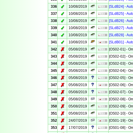
✓
336
10/08/2019
[SLdB24] - Aut
✓
337
10/08/2019
[SLdB25] - Aut
✓
338
10/08/2019
[SLdB26] - Aut
✓
339
10/08/2019
[SLdB27] - Aut
✓
340
10/08/2019
[SLdB28] - Aut
✓
341
10/08/2019
[SLdB01] - Aut
✗
342
05/08/2019
[OS02-01] - Or
✗
343
05/08/2019
[OS02-02] - Or
✗
344
05/08/2019
[OS02-03] - Or
✗
345
05/08/2019
[OS02-04] - Or
✗
346
05/08/2019
[OS02-05] - Or
✗
347
05/08/2019
[OS02-06] - Or
✗
348
05/08/2019
[OS02-07] - Or
✗
349
05/08/2019
[OS02-08] - Or
✗
350
05/08/2019
[OS02-09] - Or
✗
351
05/08/2019
[OS02-10] - Or
✗
352
24/07/2019
[OS01-19] - Or
✗
353
17/07/2019
[OS01-08] - Or