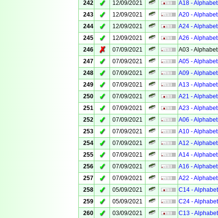
✓
242
12/09/2021
A18 - Alphabet
✓
243
12/09/2021
A20 - Alphabet
✓
244
12/09/2021
A24 - Alphabet
✓
245
12/09/2021
A26 - Alphabet
✗
246
07/09/2021
A03 - Alphabet
✓
247
07/09/2021
A05 - Alphabet
✓
248
07/09/2021
A09 - Alphabet
✓
249
07/09/2021
A13 - Alphabet
✓
250
07/09/2021
A21 - Alphabet
✓
251
07/09/2021
A23 - Alphabet
✓
252
07/09/2021
A06 - Alphabet
✓
253
07/09/2021
A10 - Alphabet
✓
254
07/09/2021
A12 - Alphabet
✓
255
07/09/2021
A14 - Alphabet
✓
256
07/09/2021
A16 - Alphabet
✓
257
07/09/2021
A22 - Alphabet
✓
258
05/09/2021
C14 - Alphabet
✓
259
05/09/2021
C24 - Alphabet
✓
260
03/09/2021
C13 - Alphabet