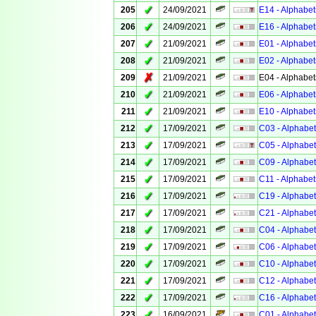
✓
205
24/09/2021
E14 - Alphabet
✓
206
24/09/2021
E16 - Alphabet
✓
207
21/09/2021
E01 - Alphabet
✓
208
21/09/2021
E02 - Alphabet
✗
209
21/09/2021
E04 - Alphabet
✓
210
21/09/2021
E06 - Alphabet
✓
211
21/09/2021
E10 - Alphabet
✓
212
17/09/2021
C03 - Alphabet
✓
213
17/09/2021
C05 - Alphabet
✓
214
17/09/2021
C09 - Alphabet
✓
215
17/09/2021
C11 - Alphabet
✓
216
17/09/2021
C19 - Alphabet
✓
217
17/09/2021
C21 - Alphabet
✓
218
17/09/2021
C04 - Alphabet
✓
219
17/09/2021
C06 - Alphabet
✓
220
17/09/2021
C10 - Alphabet
✓
221
17/09/2021
C12 - Alphabet
✓
222
17/09/2021
C16 - Alphabet
✓
223
16/09/2021
C01 - Alphabet