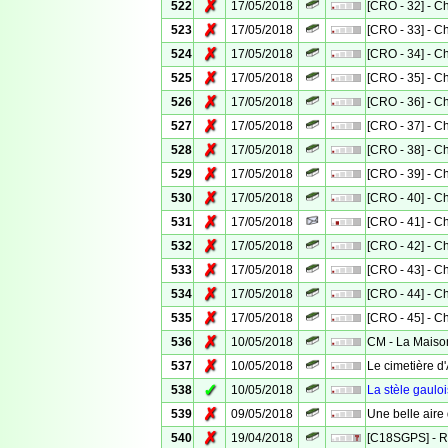
✗
522
17/05/2018
[CRO - 32] - 
✗
523
17/05/2018
[CRO - 33] - 
✗
524
17/05/2018
[CRO - 34] - 
✗
525
17/05/2018
[CRO - 35] - 
✗
526
17/05/2018
[CRO - 36] - 
✗
527
17/05/2018
[CRO - 37] - 
✗
528
17/05/2018
[CRO - 38] - 
✗
529
17/05/2018
[CRO - 39] - 
✗
530
17/05/2018
[CRO - 40] - 
✗
531
17/05/2018
[CRO - 41] - 
✗
532
17/05/2018
[CRO - 42] - 
✗
533
17/05/2018
[CRO - 43] - 
✗
534
17/05/2018
[CRO - 44] - 
✗
535
17/05/2018
[CRO - 45] - 
✗
536
10/05/2018
CM - La Maiso
✗
537
10/05/2018
Le cimetière d
✓
538
10/05/2018
La stèle gaulo
✗
539
09/05/2018
Une belle aire 
✗
540
19/04/2018
[C18SGPS] - Ri