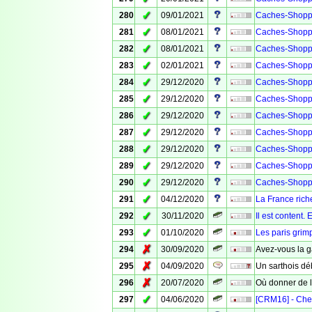
✓
280
09/01/2021
Caches-Shopp
✓
281
08/01/2021
Caches-Shopp
✓
282
08/01/2021
Caches-Shopp
✓
283
02/01/2021
Caches-Shopp
✓
284
29/12/2020
Caches-Shopp
✓
285
29/12/2020
Caches-Shopp
✓
286
29/12/2020
Caches-Shopp
✓
287
29/12/2020
Caches-Shopp
✓
288
29/12/2020
Caches-Shopp
✓
289
29/12/2020
Caches-Shopp
✓
290
29/12/2020
Caches-Shopp
✓
291
04/12/2020
La France rich
✓
292
30/11/2020
Il est content.
✓
293
01/10/2020
Les paris grimp
✗
294
30/09/2020
Avez-vous la 
✗
295
04/09/2020
Un sarthois d
✗
296
20/07/2020
Où donner de l
✓
297
04/06/2020
[CRM16] - Che