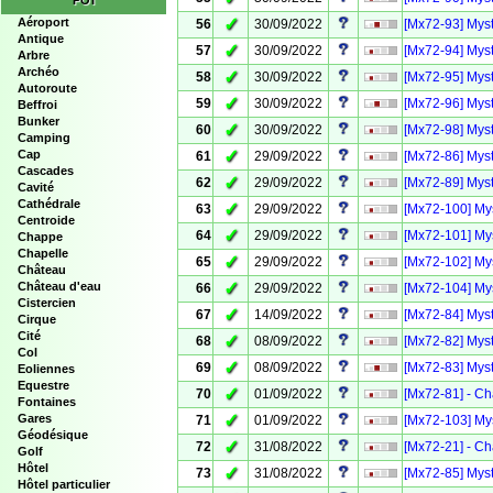
POI
✓
Aéroport
56
30/09/2022
[Mx72-93] Myst
Antique
✓
57
30/09/2022
[Mx72-94] Myst
Arbre
Archéo
✓
58
30/09/2022
[Mx72-95] Myst
Autoroute
✓
59
30/09/2022
[Mx72-96] Myst
Beffroi
Bunker
✓
60
30/09/2022
[Mx72-98] Myst
Camping
✓
Cap
61
29/09/2022
[Mx72-86] Myst
Cascades
✓
62
29/09/2022
[Mx72-89] Myst
Cavité
Cathédrale
✓
63
29/09/2022
[Mx72-100] Mys
Centroide
✓
64
29/09/2022
[Mx72-101] Mys
Chappe
Chapelle
✓
65
29/09/2022
[Mx72-102] Mys
Château
✓
Château d'eau
66
29/09/2022
[Mx72-104] Mys
Cistercien
✓
67
14/09/2022
[Mx72-84] Myst
Cirque
Cité
✓
68
08/09/2022
[Mx72-82] Myst
Col
✓
69
08/09/2022
[Mx72-83] Myst
Eoliennes
Equestre
✓
70
01/09/2022
[Mx72-81] - Ch
Fontaines
✓
Gares
71
01/09/2022
[Mx72-103] Mys
Géodésique
✓
72
31/08/2022
[Mx72-21] - Ch
Golf
Hôtel
✓
73
31/08/2022
[Mx72-85] Myst
Hôtel particulier