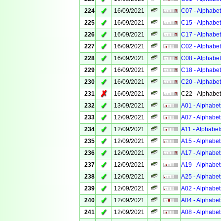
✓
224
16/09/2021
C07 - Alphabet
✓
225
16/09/2021
C15 - Alphabet
✓
226
16/09/2021
C17 - Alphabet
✓
227
16/09/2021
C02 - Alphabet
✓
228
16/09/2021
C08 - Alphabet
✓
229
16/09/2021
C18 - Alphabet
✓
230
16/09/2021
C20 - Alphabet
✗
231
16/09/2021
C22 - Alphabet
✓
232
13/09/2021
A01 - Alphabet
✓
233
12/09/2021
A07 - Alphabet
✓
234
12/09/2021
A11 - Alphabet
✓
235
12/09/2021
A15 - Alphabet
✓
236
12/09/2021
A17 - Alphabet
✓
237
12/09/2021
A19 - Alphabet
✓
238
12/09/2021
A25 - Alphabet
✓
239
12/09/2021
A02 - Alphabet
✓
240
12/09/2021
A04 - Alphabet
✓
241
12/09/2021
A08 - Alphabet