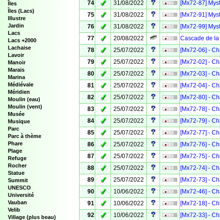
✓
74
31/08/2022
[Mx72-87] Myst
Îles
Îles (Lacs)
✓
75
31/08/2022
[Mx72-91] Myst
Illustre
✓
Jardin
76
31/08/2022
[Mx72-99] Myst
Lacs
✓
77
20/08/2022
Cascade de la
Lacs +2000
Lachaise
✓
78
25/07/2022
[Mx72-06] - Ch
Lavoir
✓
79
25/07/2022
[Mx72-02] - Ch
Manoir
Marais
✓
80
25/07/2022
[Mx72-03] - Ch
Marina
✓
Médiévale
81
25/07/2022
[Mx72-04] - Ch
Méridien
✓
82
25/07/2022
[Mx72-80] - Ch
Moulin (eau)
Moulin (vent)
✓
83
25/07/2022
[Mx72-78] - Ch
Musée
✓
84
25/07/2022
[Mx72-79] - Ch
Musique
Parc
✓
85
25/07/2022
[Mx72-77] - Ch
Parc à thème
✓
Phare
86
25/07/2022
[Mx72-76] - Ch
Plage
✓
87
25/07/2022
[Mx72-75] - Ch
Refuge
Rocher
✓
88
25/07/2022
[Mx72-74] - Ch
Statue
✓
89
25/07/2022
[Mx72-73] - Ch
Summit
UNESCO
✓
90
10/06/2022
[Mx72-46] - Ch
Université
✓
Vauban
91
10/06/2022
[Mx72-18] - Ch
Velib
✓
92
10/06/2022
[Mx72-33] - Ch
Village (plus beau)