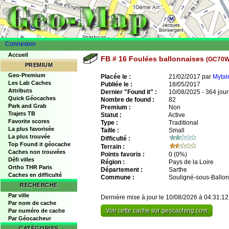
Connexion
Accueil
FB # 16 Foulées ballonnaises
(GC70
PREMIUM
Geo-Premium
Placée le :
21/02/2017 par
Mytal
Les Lab Caches
Publiée le :
18/05/2017
Attributs
Dernier "Found it" :
10/08/2025 - 364 jour
Quick Géocaches
Nombre de found :
82
Park and Grab
Premium :
Non
Trajets TB
Statut :
Active
Favorite scores
Type :
Traditional
La plus favorisée
Taille :
Small
La plus trouvée
Difficulté :
Top Found it géocache
Terrain :
Caches non trouvées
Points favoris :
0
(0%)
Défi villes
Région :
Pays de la Loire
Ortho THR Paris
Département :
Sarthe
Caches en difficulté
Commune :
Souligné-sous-Ballon
RECHERCHE
Par ville
Dernière mise à jour le 10/08/2026 à 04:31:12
Par nom de cache
Voir cette cache sur geocaching.com
Par numéro de cache
Par Géocacheur
CATÉGORIES