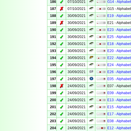
✓
186
07/10/2021
G14 - Alphabet
✗
187
07/10/2021
G15 - Alphabet
✓
188
30/09/2021
E19 - Alphabet
✗
189
30/09/2021
E21 - Alphabet
✓
190
30/09/2021
E23 - Alphabet
✓
191
30/09/2021
E25 - Alphabet
✓
192
30/09/2021
E18 - Alphabet
✓
193
30/09/2021
E20 - Alphabet
✓
194
30/09/2021
E22 - Alphabet
✓
195
30/09/2021
E24 - Alphabet
✓
196
30/09/2021
E26 - Alphabet
✓
197
24/09/2021
E05 - Alphabet
✗
198
24/09/2021
E07 - Alphabet
✓
199
24/09/2021
E09 - Alphabet
✓
200
24/09/2021
E13 - Alphabet
✓
201
24/09/2021
E15 - Alphabet
✓
202
24/09/2021
E17 - Alphabet
✓
203
24/09/2021
E08 - Alphabet
✓
204
24/09/2021
E12 - Alphabet