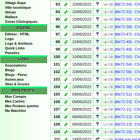
Village étape
✓
93
10/06/2022
[Mx72-34] - Ch
Ville touristique
✓
94
10/06/2022
[Mx72-32] - Ch
Volcan
Wallace
✓
95
10/06/2022
[Mx72-35] - Ch
Zones Géologiques
✓
96
10/06/2022
[Mx72-39] - Ch
DIVERS
✓
Editeur - HTML
97
10/06/2022
[Mx72-47] - Ch
Logo
✓
98
10/06/2022
[Mx72-48] - Ch
Logs & Attributs
Quick Links
✓
99
10/06/2022
[Mx72-49] - Ch
Pseudos
✓
100
10/06/2022
[Mx72-50] - Ch
LIENS
✓
101
10/06/2022
[Mx72-54] - Ch
Associations
Blogs
✓
102
10/06/2022
[Mx72-56] - Ch
Blogs - Perso
✓
103
10/06/2022
[Mx72-57] - Ch
Autres jeux
Sites & forums
✓
104
10/06/2022
[Mx72-38] - Ch
MON PROFIL
✓
105
09/06/2022
[Mx72-51] - Ch
Mon Compte
✓
Mes Caches
106
09/06/2022
[Mx72-23] - Ch
Mes Pockets queries
✓
107
08/06/2022
[Mx72-11] - Ch
Ma Watchlist
✓
108
08/06/2022
[Mx72-12] - Ch
✓
109
08/06/2022
[Mx72-13] - Ch
✓
110
08/06/2022
[Mx72-10] - Ch
✓
111
18/05/2022
Autre vue sur 