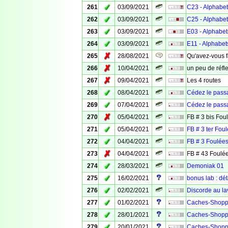
✓
261
03/09/2021
C23 - Alphabet
✓
262
03/09/2021
C25 - Alphabet
✓
263
03/09/2021
E03 - Alphabet
✓
264
03/09/2021
E11 - Alphabet
✗
265
28/08/2021
Qu'avez-vous f
✗
266
10/04/2021
un peu de réfle
✗
267
09/04/2021
Les 4 routes
✓
268
08/04/2021
Cédez le passa
✓
269
07/04/2021
Cédez le pass
✗
270
05/04/2021
FB # 3 bis Fou
✓
271
05/04/2021
FB # 3 ter Fou
✓
272
04/04/2021
FB # 3 Foulées
✗
273
04/04/2021
FB # 43 Foulée
✓
274
28/03/2021
Demoniak 01
✓
275
16/02/2021
bonus lab : dét
✓
276
02/02/2021
Discorde au la
✓
277
01/02/2021
Caches-Shopp
✓
278
28/01/2021
Caches-Shopp
✓
279
20/01/2021
Caches-Shopp