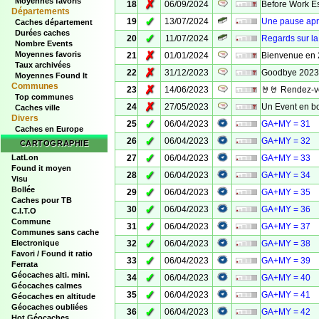
Moyennes favoris
✗
18
06/09/2024
Before Work Es
Départements
✓
19
13/07/2024
Une pause aprè
Caches département
Durées caches
✓
20
11/07/2024
Regards sur l
Nombre Events
✗
Moyennes favoris
21
01/01/2024
Bienvenue en
Taux archivées
✗
22
31/12/2023
Goodbye 2023
Moyennes Found It
Communes
✗
23
14/06/2023
🤘🤘 Rendez-vo
Top communes
✗
24
27/05/2023
Un Event en b
Caches ville
Divers
✓
25
06/04/2023
GA+MY = 31
Caches en Europe
✓
26
06/04/2023
GA+MY = 32
CARTOGRAPHIE
✓
LatLon
27
06/04/2023
GA+MY = 33
Found it moyen
✓
28
06/04/2023
GA+MY = 34
Visu
Bollée
✓
29
06/04/2023
GA+MY = 35
Caches pour TB
✓
30
06/04/2023
GA+MY = 36
C.I.T.O
Commune
✓
31
06/04/2023
GA+MY = 37
Communes sans cache
✓
Electronique
32
06/04/2023
GA+MY = 38
Favori / Found it ratio
✓
33
06/04/2023
GA+MY = 39
Ferrata
Géocaches alti. mini.
✓
34
06/04/2023
GA+MY = 40
Géocaches calmes
✓
35
06/04/2023
GA+MY = 41
Géocaches en altitude
Géocaches oubliées
✓
36
06/04/2023
GA+MY = 42
Hot Géocaches