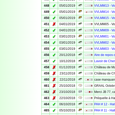
✓
448
05/01/2019
VVLMM13 - Voi
✓
449
05/01/2019
VVLMM14 - Voi
✓
450
05/01/2019
VVLMM15 - Voi
✗
451
04/01/2019
VVLMM05 - Voi
✓
452
04/01/2019
VVLMM09 - Voi
✓
453
03/01/2019
VVLMM01 - Voi
✓
454
03/01/2019
VVLMM02 - Voi
✓
455
03/01/2019
VVLMM03 - Voi
✓
456
20/12/2018
Aire de repos 
✓
457
10/12/2018
Lavoir de Cher
✗
458
01/12/2018
Château de Ma
✗
459
23/11/2018
Château de Ch
✗
460
22/11/2018
case manquan
✗
461
25/10/2018
GRAAL Octobr
✗
462
23/10/2018
Merci JB 77, c
✗
463
22/10/2018
Préquelle à H
✓
464
06/10/2018
PAH # 12 - Ha
✓
465
05/10/2018
PAH # 11 - Ha