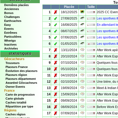
To
Dernières placées
Placée
Taille
Anciennes
✗
1
18/12/2025
2025 CC Event 
Bonus
Challenges
✓
2
27/08/2025
Les sportives 
Earthcaches
✓
3
16/08/2025
En attendant l
Easy
Events
✓
4
08/07/2025
Les sportives 
Extrêmes
Particulières
✓
5
07/06/2025
Les sportives 
Wherigo
✓
6
01/05/2025
Les sportives 
Inactives
Archivées
✗
7
13/11/2024
After Work apé
STATISTIQUES
✗
8
20/10/2024
After Work Es
Géocacheurs
✗
9
07/10/2024
Quelques fous
Trouveurs
Placeurs France
✗
10
05/10/2024
Quelques fous
Évolution des placeurs
✗
Placeurs région
11
04/10/2024
After Work Es
Placeurs département
✗
12
02/10/2024
Une bière, du 
Awarded Géocacheurs
Owner Events
✗
13
19/09/2024
Meet & Indian
France
✗
14
15/09/2024
After Work Es
Carte de progression
Carte globale
✗
15
09/09/2024
After Work Es
Caches totalité
✗
Répartition par type
16
08/09/2024
Before Work E
Régions
✗
17
07/09/2024
After Work Esp
Caches région