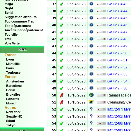
✓
Mega
37
06/04/2023
GA+MY = 43
Night
✓
38
06/04/2023
GA+MY = 44
Serial
Suggestion attributs
✓
39
06/04/2023
GA+MY = 45
Top commune Tradi
✓
40
06/04/2023
GA+MY = 46
Top département
Ancêtre par département
✓
41
06/04/2023
GA+MY = 47
Top ville
✓
Trail
42
06/04/2023
GA+MY = 48
Voie Verte
✓
43
06/04/2023
GA+MY = 49
Villes
✓
44
06/04/2023
GA+MY = 50
France
Lyon
✓
45
06/04/2023
GA+MY = 51
Marseille
✓
46
06/04/2023
GA+MY = 52
Paris
Toulouse
✓
47
06/04/2023
GA+MY = 53
Europe
✓
48
06/04/2023
GA+MY = 54
Amsterdam
Barcelone
✓
49
06/04/2023
GA+MY = 30
Berlin
Bruxelles
✗
50
16/10/2022
Ramassage de 
Londres
✗
51
15/10/2022
Community Cele
Munich
Autres
✓
52
03/10/2022
[Mx72-97] Myst
New York
✓
53
02/10/2022
[Mx72-92] Myst
Seattle HQ
Séoul
✓
54
30/09/2022
[Mx72-88] Myst
Tokyo
✓
55
30/09/2022
[Mx72-90] Myst