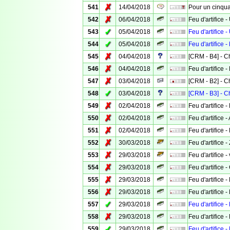
✗
541
14/04/2018
Pour un cinqua
✗
542
06/04/2018
Feu d'artifice 
✓
543
05/04/2018
Feu d'artifice 
✓
544
05/04/2018
Feu d'artifice -
✗
545
04/04/2018
[CRM - B4] - 
✗
546
04/04/2018
Feu d'artifice 
✗
547
03/04/2018
[CRM - B2] - 
✓
548
03/04/2018
[CRM - B3] - 
✗
549
02/04/2018
Feu d'artifice 
✗
550
02/04/2018
Feu d'artifice -
✗
551
02/04/2018
Feu d'artifice 
✗
552
30/03/2018
Feu d'artifice
✗
553
29/03/2018
Feu d'artifice 
✗
554
29/03/2018
Feu d'artifice
✗
555
29/03/2018
Feu d'artifice -
✗
556
29/03/2018
Feu d'artifice 
✓
557
29/03/2018
Feu d'artifice -
✗
558
29/03/2018
Feu d'artifice 
✓
559
29/03/2018
Feu d'artifice -