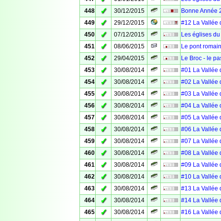
✓
448
30/12/2015
Bonne Année 
✓
449
29/12/2015
#12 La Vallée 
✓
450
07/12/2015
Les églises du
✓
451
08/06/2015
Le pont romain
✓
452
29/04/2015
Le Broc - le p
✓
453
30/08/2014
#01 La Vallée d
✓
454
30/08/2014
#02 La Vallée d
✓
455
30/08/2014
#03 La Vallée 
✓
456
30/08/2014
#04 La Vallée 
✓
457
30/08/2014
#05 La Vallée 
✓
458
30/08/2014
#06 La Vallée 
✓
459
30/08/2014
#07 La Vallée 
✓
460
30/08/2014
#08 La Vallée d
✓
461
30/08/2014
#09 La Vallée 
✓
462
30/08/2014
#10 La Vallée 
✓
463
30/08/2014
#13 La Vallée 
✓
464
30/08/2014
#14 La Vallée 
✓
465
30/08/2014
#16 La Vallée 