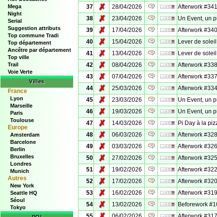
✗
Mega
37
28/04/2026
Afterwork #341
Night
✗
38
23/04/2026
Un Event, un p
Serial
Suggestion attributs
✗
39
17/04/2026
Afterwork #340
Top commune Tradi
✗
40
15/04/2026
Lever de soleil
Top département
Ancêtre par département
✗
41
13/04/2026
Lever de solei
Top ville
✗
Trail
42
08/04/2026
Afterwork #338
Voie Verte
✗
43
07/04/2026
Afterwork #337
Villes
✗
44
25/03/2026
Afterwork #334
France
Lyon
✗
45
23/03/2026
Un Event, un p
Marseille
✗
46
19/03/2026
Un Event, un p
Paris
Toulouse
✗
47
14/03/2026
Pi Day à la piz
Europe
✗
48
06/03/2026
Afterwork #328 
Amsterdam
Barcelone
✗
49
03/03/2026
Afterwork #326
Berlin
Bruxelles
✗
50
27/02/2026
Afterwork #325
Londres
✗
51
19/02/2026
Afterwork #322
Munich
Autres
✗
52
17/02/2026
Afterwork #320
New York
✗
53
16/02/2026
Afterwork #319
Seattle HQ
Séoul
✗
54
13/02/2026
Beforework #1
Tokyo
✗
55
06/02/2026
Afterwork #317 