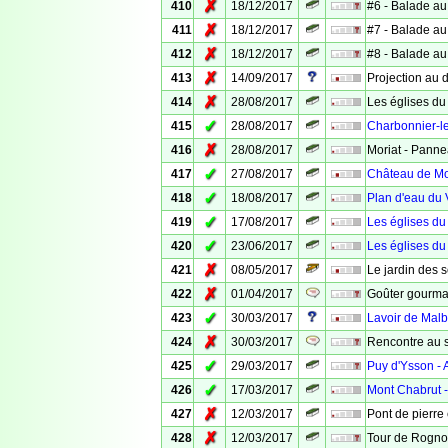
✗
410
18/12/2017
#6 - Balade au
✗
411
18/12/2017
#7 - Balade au
✗
412
18/12/2017
#8 - Balade au
✗
413
14/09/2017
Projection au d
✗
414
28/08/2017
Les églises du
✓
415
28/08/2017
Charbonnier-le
✗
416
28/08/2017
Moriat - Panne
✓
417
27/08/2017
Château de Mo
✓
418
18/08/2017
Plan d'eau du 
✓
419
17/08/2017
Les églises d
✓
420
23/06/2017
Les églises d
✗
421
08/05/2017
Le jardin des 
✗
422
01/04/2017
Goûter gourma
✓
423
30/03/2017
Lavoir de Malba
✗
424
30/03/2017
Rencontre au 
✓
425
29/03/2017
Puy d'Ysson - 
✓
426
17/03/2017
Mont Chabrut -
✗
427
12/03/2017
Pont de pierre
✗
428
12/03/2017
Tour de Rogn