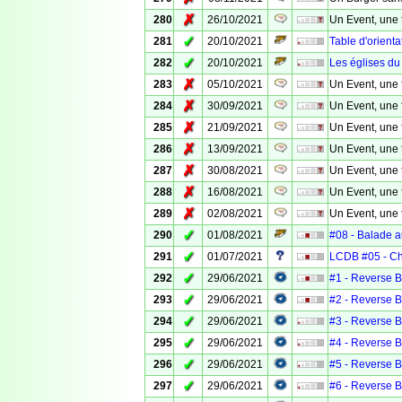
✗
280
26/10/2021
Un Event, une 
✓
281
20/10/2021
Table d'orienta
✓
282
20/10/2021
Les églises du
✗
283
05/10/2021
Un Event, une 
✗
284
30/09/2021
Un Event, une 
✗
285
21/09/2021
Un Event, une 
✗
286
13/09/2021
Un Event, une 
✗
287
30/08/2021
Un Event, une 
✗
288
16/08/2021
Un Event, une 
✗
289
02/08/2021
Un Event, une 
✓
290
01/08/2021
#08 - Balade a
✓
291
01/07/2021
LCDB #05 - Ch
✓
292
29/06/2021
#1 - Reverse 
✓
293
29/06/2021
#2 - Reverse 
✓
294
29/06/2021
#3 - Reverse 
✓
295
29/06/2021
#4 - Reverse 
✓
296
29/06/2021
#5 - Reverse 
✓
297
29/06/2021
#6 - Reverse 