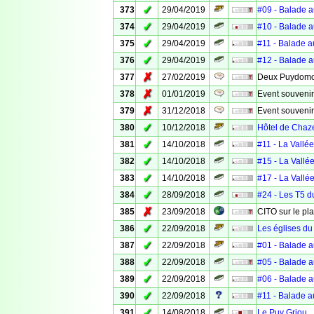
✓
373
29/04/2019
#09 - Balade a
✓
374
29/04/2019
#10 - Balade a
✓
375
29/04/2019
#11 - Balade a
✓
376
29/04/2019
#12 - Balade a
✗
377
27/02/2019
Deux Puydomoi
✗
378
01/01/2019
Event souvenir
✗
379
31/12/2018
Event souveni
✓
380
10/12/2018
Hôtel de Chaz
✓
381
14/10/2018
#11 - La Vallé
✓
382
14/10/2018
#15 - La Vallé
✓
383
14/10/2018
#17 - La Vallé
✓
384
28/09/2018
#24 - Les T5 d
✗
385
23/09/2018
CITO sur le pl
✓
386
22/09/2018
Les églises du
✓
387
22/09/2018
#01 - Balade a
✓
388
22/09/2018
#05 - Balade a
✓
389
22/09/2018
#06 - Balade a
✓
390
22/09/2018
#11 - Balade a
✓
391
14/08/2018
Le Puy Griou