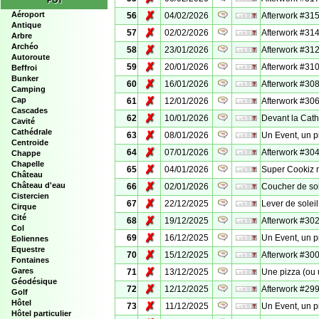
POI
✗
Aéroport
56
04/02/2026
Afterwork #315
Antique
✗
57
02/02/2026
Afterwork #31
Arbre
Archéo
✗
58
23/01/2026
Afterwork #312 
Autoroute
✗
59
20/01/2026
Afterwork #310
Beffroi
Bunker
✗
60
16/01/2026
Afterwork #308
Camping
✗
Cap
61
12/01/2026
Afterwork #306
Cascades
✗
62
10/01/2026
Devant la Cat
Cavité
Cathédrale
✗
63
08/01/2026
Un Event, un p
Centroide
✗
64
07/01/2026
Afterwork #304
Chappe
Chapelle
✗
65
04/01/2026
Super Cookiz 
Château
✗
Château d'eau
66
02/01/2026
Coucher de so
Cistercien
✗
67
22/12/2025
Lever de sole
Cirque
Cité
✗
68
19/12/2025
Afterwork #302
Col
✗
69
16/12/2025
Un Event, un p
Eoliennes
Equestre
✗
70
15/12/2025
Afterwork #300
Fontaines
✗
Gares
71
13/12/2025
Une pizza (ou
Géodésique
✗
72
12/12/2025
Afterwork #299
Golf
Hôtel
✗
73
11/12/2025
Un Event, un p
Hôtel particulier