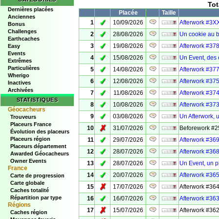
Tot
Dernières placées
Placée
Taille
Anciennes
✓
1
10/09/2026
Afterwork #3XX
Bonus
Challenges
✓
2
28/08/2026
Un cookie au 
Earthcaches
✓
3
19/08/2026
Afterwork #378
Easy
Events
✓
4
15/08/2026
Un Event, des é
Extrêmes
Particulières
✓
5
14/08/2026
Afterwork #377
Wherigo
✓
6
12/08/2026
Afterwork #375
Inactives
Archivées
✓
7
11/08/2026
Afterwork #374
STATISTIQUES
✓
8
10/08/2026
Afterwork #373
Géocacheurs
✓
9
03/08/2026
Un Afterwork, 
Trouveurs
Placeurs France
✗
10
31/07/2026
Beforework #2
Évolution des placeurs
✓
Placeurs région
11
29/07/2026
Afterwork #369
Placeurs département
✓
12
28/07/2026
Afterwork #368 
Awarded Géocacheurs
Owner Events
✓
13
28/07/2026
Un Event, un p
France
✓
14
20/07/2026
Afterwork #365
Carte de progression
Carte globale
✗
15
17/07/2026
Afterwork #364
Caches totalité
✓
Répartition par type
16
16/07/2026
Afterwork #363
Régions
✗
17
15/07/2026
Afterwork #362
Caches région