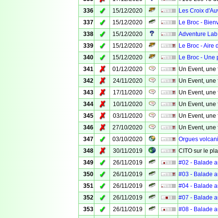
✓
336
15/12/2020
Les Croix d'Au
✓
337
15/12/2020
Le Broc - Bie
✓
338
15/12/2020
Adventure Lab
✓
339
15/12/2020
Le Broc - Aire
✓
340
15/12/2020
Le Broc - Une p
✗
341
01/12/2020
Un Event, une 
✗
342
24/11/2020
Un Event, une 
✗
343
17/11/2020
Un Event, une 
✗
344
10/11/2020
Un Event, une 
✗
345
03/11/2020
Un Event, une 
✗
346
27/10/2020
Un Event, une 
✓
347
03/10/2020
Orgues volcan
✗
348
30/11/2019
CITO sur le pla
✓
349
26/11/2019
#02 - Balade a
✓
350
26/11/2019
#03 - Balade a
✓
351
26/11/2019
#04 - Balade a
✓
352
26/11/2019
#07 - Balade a
✓
353
26/11/2019
#08 - Balade a