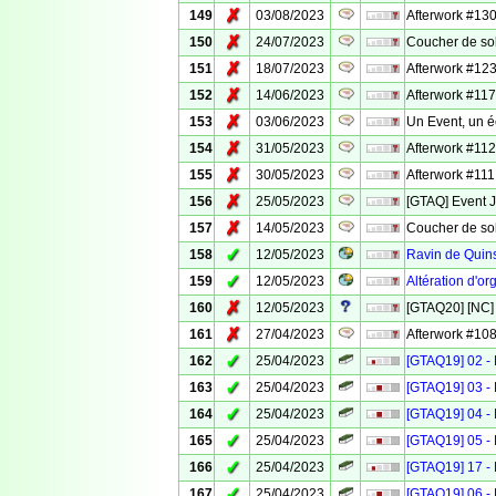
✗
149
03/08/2023
Afterwork #130
✗
150
24/07/2023
Coucher de sol
✗
151
18/07/2023
Afterwork #123 
✗
152
14/06/2023
Afterwork #117
✗
153
03/06/2023
Un Event, un é
✗
154
31/05/2023
Afterwork #112
✗
155
30/05/2023
Afterwork #111 
✗
156
25/05/2023
[GTAQ] Event 
✗
157
14/05/2023
Coucher de sole
✓
158
12/05/2023
Ravin de Quins
✓
159
12/05/2023
Altération d'o
✗
160
12/05/2023
[GTAQ20] [NC] 
✗
161
27/04/2023
Afterwork #108
✓
162
25/04/2023
[GTAQ19] 02 - 
✓
163
25/04/2023
[GTAQ19] 03 - 
✓
164
25/04/2023
[GTAQ19] 04 - 
✓
165
25/04/2023
[GTAQ19] 05 - 
✓
166
25/04/2023
[GTAQ19] 17 - 
✓
167
25/04/2023
[GTAQ19] 06 - 