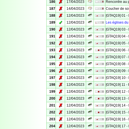
✗
186
17/04/2023
Rencontre au
✗
187
14/04/2023
Coucher de sol
✗
188
12/04/2023
[GTAQ19] 01 - 
✓
189
12/04/2023
Les églises du
✗
190
12/04/2023
[GTAQ19] 03 - 
✗
191
12/04/2023
[GTAQ19] 04 - 
✗
192
12/04/2023
[GTAQ19] 05 - 
✗
193
12/04/2023
[GTAQ19] 06 - 
✗
194
12/04/2023
[GTAQ19] 07 - 
✗
195
12/04/2023
[GTAQ19] 08 - 
✗
196
12/04/2023
[GTAQ19] 09 - 
✗
197
12/04/2023
[GTAQ19] 10 - 
✗
198
12/04/2023
[GTAQ19] 11 - 
✗
199
12/04/2023
[GTAQ19] 12 - 
✗
200
12/04/2023
[GTAQ19] 13 - 
✗
201
12/04/2023
[GTAQ19] 14 - 
✗
202
12/04/2023
[GTAQ19] 15 - 
✗
203
12/04/2023
[GTAQ19] 16 - 
✗
204
12/04/2023
[GTAQ19] 17 - 