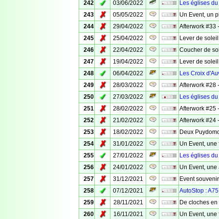
✓
242
03/06/2022
Les églises d
✗
243
05/05/2022
Un Event, un p
✗
244
29/04/2022
Afterwork #33 -
✗
245
25/04/2022
Lever de solei
✗
246
22/04/2022
Coucher de sol
✗
247
19/04/2022
Lever de solei
✓
248
06/04/2022
Les Croix d'A
✗
249
28/03/2022
Afterwork #28 
✓
250
27/03/2022
Les églises du
✗
251
28/02/2022
Afterwork #25 
✗
252
21/02/2022
Afterwork #24 
✗
253
18/02/2022
Deux Puydomoi
✗
254
31/01/2022
Un Event, une 
✓
255
27/01/2022
Les églises d
✗
256
24/01/2022
Un Event, une a
✗
257
31/12/2021
Event souvenir
✓
258
07/12/2021
AutoStop : A75
✗
259
28/11/2021
De cloches en 
✗
260
16/11/2021
Un Event, une 