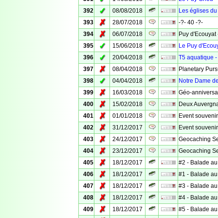
✓
392
08/08/2018
Les églises du
✗
393
28/07/2018
-?- 40 -?-
✗
394
06/07/2018
Puy d'Ecouyat
✓
395
15/06/2018
Le Puy d'Ecou
✓
396
20/04/2018
T5 aquatique -
✗
397
08/04/2018
Planetary Pursu
✓
398
04/04/2018
Notre Dame de
✗
399
16/03/2018
Géo-anniversai
✗
400
15/02/2018
Deux Auvergna
✗
401
01/01/2018
Event souveni
✗
402
31/12/2017
Event souveni
✗
403
24/12/2017
Geocaching Se
✗
404
23/12/2017
Geocaching Sec
✗
405
18/12/2017
#2 - Balade au
✗
406
18/12/2017
#1 - Balade au
✗
407
18/12/2017
#3 - Balade au
✗
408
18/12/2017
#4 - Balade au
✗
409
18/12/2017
#5 - Balade au