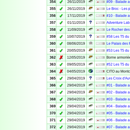
✓
354
26/11/2019
#09 - Balade a
✓
355
26/11/2019
Le Broc - Les 
✓
356
17/11/2019
#10 - Balade a
✓
357
01/11/2019
Adventure Lab 
✓
358
11/09/2019
Le Rocher des
✓
359
10/07/2019
#58 Les T5 du 6
✓
360
08/06/2019
Le Palais des 
✓
361
20/05/2019
#53 Les T5 du 
✗
362
12/05/2019
Borne armoriée
✓
363
09/05/2019
#52 Les T5 du 
✗
364
04/05/2019
CITO au Montc
✓
365
29/04/2019
Les Croix d'Au
✓
366
29/04/2019
#01 - Balade a
✓
367
29/04/2019
#02 - Balade a
✓
368
29/04/2019
#03 - Balade a
✓
369
29/04/2019
#04 - Balade a
✓
370
29/04/2019
#05 - Balade a
✓
371
29/04/2019
#06 - Balade a
✓
372
29/04/2019
#07 - Balade a