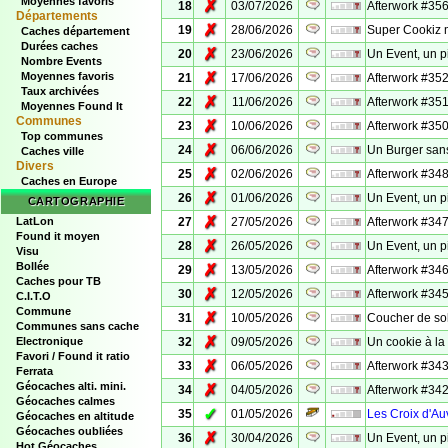
Moyennes favoris
✗
18
03/07/2026
Afterwork #356
Départements
✗
19
28/06/2026
Super Cookiz 
Caches département
Durées caches
✗
20
23/06/2026
Un Event, un p
Nombre Events
✗
Moyennes favoris
21
17/06/2026
Afterwork #352
Taux archivées
✗
22
11/06/2026
Afterwork #35
Moyennes Found It
Communes
✗
23
10/06/2026
Afterwork #350
Top communes
✗
24
06/06/2026
Un Burger san
Caches ville
Divers
✗
25
02/06/2026
Afterwork #348
Caches en Europe
✗
26
01/06/2026
Un Event, un p
CARTOGRAPHIE
✗
LatLon
27
27/05/2026
Afterwork #347
Found it moyen
✗
28
26/05/2026
Un Event, un p
Visu
Bollée
✗
29
13/05/2026
Afterwork #346
Caches pour TB
✗
30
12/05/2026
Afterwork #345
C.I.T.O
Commune
✗
31
10/05/2026
Coucher de sol
Communes sans cache
✗
Electronique
32
09/05/2026
Un cookie à la
Favori / Found it ratio
✗
33
06/05/2026
Afterwork #343
Ferrata
Géocaches alti. mini.
✗
34
04/05/2026
Afterwork #342
Géocaches calmes
✓
35
01/05/2026
Les Croix d'Au
Géocaches en altitude
Géocaches oubliées
✗
36
30/04/2026
Un Event, un p
Hot Géocaches