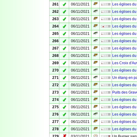
✓
261
06/11/2021
Les églises du
✓
262
06/11/2021
Les églises du
✓
263
06/11/2021
Les églises du
✓
264
06/11/2021
Les églises du
✓
265
06/11/2021
Les églises du
✓
266
06/11/2021
Les églises du 
✓
267
06/11/2021
Les églises du
✓
268
06/11/2021
Les églises du
✓
269
06/11/2021
Les Croix d'Au
✓
270
06/11/2021
Les églises du
✓
271
06/11/2021
Un étang en p
✓
272
06/11/2021
Les églises du
✓
273
06/11/2021
Puits des Grav
✓
274
06/11/2021
Les églises du
✓
275
06/11/2021
Les églises du
✓
276
06/11/2021
Les églises du
✓
277
06/11/2021
Les églises du
✓
278
06/11/2021
Les églises du
✗
279
03/11/2021
Un Burger san