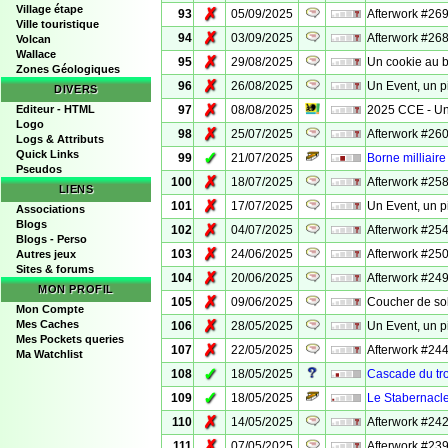
Village étape
✗
93
05/09/2025
Afterwork #269 
Ville touristique
✗
94
03/09/2025
Afterwork #268
Volcan
Wallace
✗
95
29/08/2025
Un cookie au 
Zones Géologiques
✗
96
26/08/2025
Un Event, un p
DIVERS
✗
Editeur - HTML
97
08/08/2025
2025 CCE - Un 
Logo
✗
98
25/07/2025
Afterwork #260
Logs & Attributs
Quick Links
✓
99
21/07/2025
Borne milliaire
Pseudos
✗
100
18/07/2025
Afterwork #258
LIENS
✗
101
17/07/2025
Un Event, un p
Associations
Blogs
✗
102
04/07/2025
Afterwork #254
Blogs - Perso
✗
103
24/06/2025
Afterwork #25
Autres jeux
Sites & forums
✗
104
20/06/2025
Afterwork #249
MON PROFIL
✗
105
09/06/2025
Coucher de sol
Mon Compte
✗
Mes Caches
106
28/05/2025
Un Event, un 
Mes Pockets queries
✗
107
22/05/2025
Afterwork #244
Ma Watchlist
✓
108
18/05/2025
Cascade du trou
✓
109
18/05/2025
Le Stabernacl
✗
110
14/05/2025
Afterwork #242
✗
111
07/05/2025
Afterwork #239