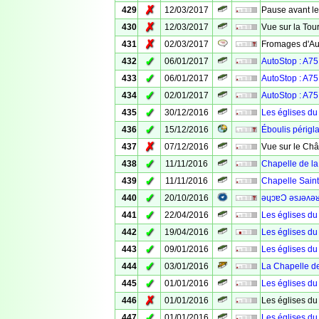
✗
429
12/03/2017
Pause avant l
✗
430
12/03/2017
Vue sur la To
✗
431
02/03/2017
Fromages d'Au
✓
432
06/01/2017
AutoStop : A75 
✓
433
06/01/2017
AutoStop : A75
✓
434
02/01/2017
AutoStop : A75 
✓
435
30/12/2016
Les églises du
✓
436
15/12/2016
Éboulis périgla
✗
437
07/12/2016
Vue sur le Ch
✓
438
11/11/2016
Chapelle de la
✓
439
11/11/2016
Chapelle Sain
✓
440
20/10/2016
ǝɥɔɐϽ ǝsɹǝʌǝ
✓
441
22/04/2016
Les églises du
✓
442
19/04/2016
Les églises du
✓
443
09/01/2016
Les églises du
✓
444
03/01/2016
La Chapelle d
✓
445
01/01/2016
Les églises du
✗
446
01/01/2016
Les églises du
✓
447
01/01/2016
Les églises du