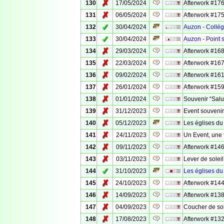
✗
130
17/05/2024
Afterwork #176
✗
131
06/05/2024
Afterwork #175
✓
132
30/04/2024
Auzon - Collég
✓
133
30/04/2024
Auzon - Point 
✗
134
29/03/2024
Afterwork #168
✗
135
22/03/2024
Afterwork #167
✗
136
09/02/2024
Afterwork #161
✗
137
26/01/2024
Afterwork #159 
✗
138
01/01/2024
Souvenir “Salut
✗
139
31/12/2023
Event souvenir
✗
140
05/12/2023
Les églises du
✗
141
24/11/2023
Un Event, une 
✗
142
09/11/2023
Afterwork #146 
✗
143
03/11/2023
Lever de solei
✓
144
31/10/2023
Les églises du
✗
145
24/10/2023
Afterwork #144
✗
146
14/09/2023
Afterwork #138
✗
147
04/09/2023
Coucher de sol
✗
148
17/08/2023
Afterwork #132 