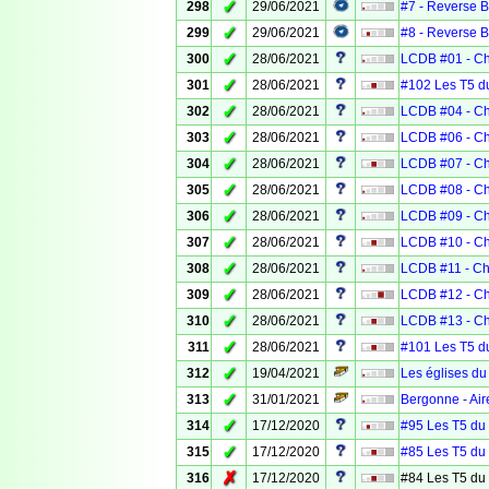
✓
298
29/06/2021
#7 - Reverse 
✓
299
29/06/2021
#8 - Reverse 
✓
300
28/06/2021
LCDB #01 - Ch
✓
301
28/06/2021
#102 Les T5 d
✓
302
28/06/2021
LCDB #04 - Ch
✓
303
28/06/2021
LCDB #06 - Ch
✓
304
28/06/2021
LCDB #07 - Ch
✓
305
28/06/2021
LCDB #08 - Cha
✓
306
28/06/2021
LCDB #09 - Ch
✓
307
28/06/2021
LCDB #10 - Ch
✓
308
28/06/2021
LCDB #11 - Ch
✓
309
28/06/2021
LCDB #12 - Ch
✓
310
28/06/2021
LCDB #13 - Ch
✓
311
28/06/2021
#101 Les T5 du
✓
312
19/04/2021
Les églises du
✓
313
31/01/2021
Bergonne - Air
✓
314
17/12/2020
#95 Les T5 du 
✓
315
17/12/2020
#85 Les T5 du 
✗
316
17/12/2020
#84 Les T5 du