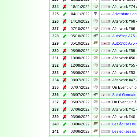
✗
224
18/11/2022
Afterwork #74 
✓
225
04/11/2022
Adventure Lab 
✗
226
14/10/2022
Afterwork #68
✗
227
07/10/2022
Afterwork #66
✓
228
05/10/2022
AutoStop A75 -
✓
229
05/10/2022
AutoStop A75 -
✗
230
08/09/2022
Afterwork #59 -
✗
231
18/08/2022
Afterwork #56 
✗
232
12/08/2022
Afterwork #55 -
✗
233
08/08/2022
Afterwork #53 -
✗
234
08/07/2022
Afterwork #47
✗
235
07/07/2022
Un Event, un p
✓
236
06/07/2022
Saint-Germai
✗
237
05/07/2022
Un Event, un 
✗
238
07/06/2022
Afterwork #41
✗
239
03/06/2022
Afterwork #40 -
✓
240
03/06/2022
Les églises du
✓
241
03/06/2022
Les églises du