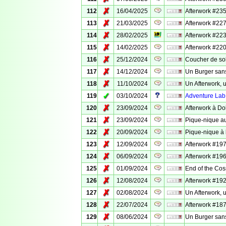
✗
112
16/04/2025
Afterwork #23
✗
113
21/03/2025
Afterwork #227
✗
114
28/02/2025
Afterwork #223
✗
115
14/02/2025
Afterwork #220 
✗
116
25/12/2024
Coucher de sol
✗
117
14/12/2024
Un Burger san
✗
118
11/10/2024
Un Afterwork, 
✓
119
03/10/2024
Adventure Lab 
✗
120
23/09/2024
Afterwork à Do
✗
121
23/09/2024
Pique-nique au
✗
122
20/09/2024
Pique-nique à
✗
123
12/09/2024
Afterwork #197
✗
124
06/09/2024
Afterwork #196
✗
125
01/09/2024
End of the Cos
✗
126
12/08/2024
Afterwork #192 
✗
127
02/08/2024
Un Afterwork, u
✗
128
22/07/2024
Afterwork #187
✗
129
08/06/2024
Un Burger san