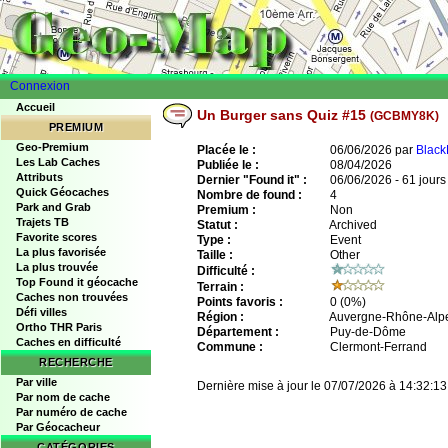
Connexion
Accueil
Un Burger sans Quiz #15
(GCBMY8K)
PREMIUM
Geo-Premium
Placée le :
06/06/2026 par
Black
Les Lab Caches
Publiée le :
08/04/2026
Attributs
Dernier "Found it" :
06/06/2026 - 61 jours
Quick Géocaches
Nombre de found :
4
Park and Grab
Premium :
Non
Trajets TB
Statut :
Archived
Favorite scores
Type :
Event
La plus favorisée
Taille :
Other
La plus trouvée
Difficulté :
Top Found it géocache
Terrain :
Caches non trouvées
Points favoris :
0
(0%)
Défi villes
Région :
Auvergne-Rhône-Alp
Ortho THR Paris
Département :
Puy-de-Dôme
Caches en difficulté
Commune :
Clermont-Ferrand
RECHERCHE
Par ville
Dernière mise à jour le 07/07/2026 à 14:32:13
Par nom de cache
Par numéro de cache
Par Géocacheur
CATÉGORIES