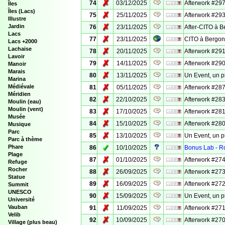
✗
74
03/12/2025
Afterwork #297
Îles
Îles (Lacs)
✗
75
25/11/2025
Afterwork #293
Illustre
✗
Jardin
76
23/11/2025
After-CITO à 
Lacs
✗
77
23/11/2025
CITO à Bergo
Lacs +2000
Lachaise
✗
78
20/11/2025
Afterwork #291
Lavoir
✗
79
14/11/2025
Afterwork #290
Manoir
Marais
✗
80
13/11/2025
Un Event, un p
Marina
✗
Médiévale
81
05/11/2025
Afterwork #287
Méridien
✗
82
22/10/2025
Afterwork #283
Moulin (eau)
Moulin (vent)
✗
83
17/10/2025
Afterwork #28
Musée
✗
84
15/10/2025
Afterwork #280
Musique
Parc
✗
85
13/10/2025
Un Event, un p
Parc à thème
✓
Phare
86
10/10/2025
Bonus Lab - Ro
Plage
✗
87
01/10/2025
Afterwork #274
Refuge
Rocher
✗
88
26/09/2025
Afterwork #273
Statue
✗
89
16/09/2025
Afterwork #272 
Summit
UNESCO
✗
90
15/09/2025
Un Event, un p
Université
✗
Vauban
91
11/09/2025
Afterwork #271
Velib
✗
92
10/09/2025
Afterwork #270
Village (plus beau)