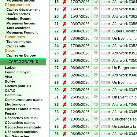
Moyennes favoris
✗
18
17/07/2026
Afterwork #364
Départements
✗
19
16/07/2026
Afterwork #363
Caches département
Durées caches
✗
20
15/07/2026
Afterwork #362
Nombre Events
✗
Moyennes favoris
21
03/07/2026
Afterwork #356
Taux archivées
✗
22
28/06/2026
Super Cookiz 
Moyennes Found It
Communes
✗
23
23/06/2026
Un Event, un p
Top communes
✗
24
17/06/2026
Afterwork #352
Caches ville
Divers
✗
25
11/06/2026
Afterwork #35
Caches en Europe
✗
26
10/06/2026
Afterwork #350
CARTOGRAPHIE
✗
LatLon
27
06/06/2026
Un Burger san
Found it moyen
✗
28
02/06/2026
Afterwork #348
Visu
Bollée
✗
29
01/06/2026
Un Event, un p
Caches pour TB
✗
30
27/05/2026
Afterwork #347
C.I.T.O
Commune
✗
31
26/05/2026
Un Event, un p
Communes sans cache
✗
Electronique
32
13/05/2026
Afterwork #346
Favori / Found it ratio
✗
33
12/05/2026
Afterwork #345
Ferrata
Géocaches alti. mini.
✗
34
10/05/2026
Coucher de sol
Géocaches calmes
✗
35
09/05/2026
Un cookie à la
Géocaches en altitude
Géocaches oubliées
✗
36
06/05/2026
Afterwork #343
Hot Géocaches