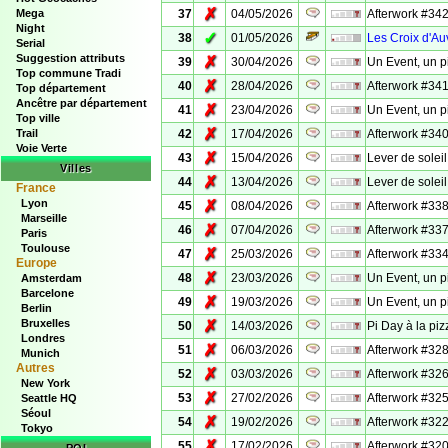
✗
Mega
37
04/05/2026
Afterwork #342
Night
✓
38
01/05/2026
Les Croix d'Au
Serial
Suggestion attributs
✗
39
30/04/2026
Un Event, un p
Top commune Tradi
✗
40
28/04/2026
Afterwork #341
Top département
Ancêtre par département
✗
41
23/04/2026
Un Event, un p
Top ville
✗
Trail
42
17/04/2026
Afterwork #340
Voie Verte
✗
43
15/04/2026
Lever de soleil
Villes
✗
44
13/04/2026
Lever de solei
France
Lyon
✗
45
08/04/2026
Afterwork #338
Marseille
✗
46
07/04/2026
Afterwork #337
Paris
Toulouse
✗
47
25/03/2026
Afterwork #334
Europe
✗
48
23/03/2026
Un Event, un p
Amsterdam
Barcelone
✗
49
19/03/2026
Un Event, un p
Berlin
Bruxelles
✗
50
14/03/2026
Pi Day à la piz
Londres
✗
51
06/03/2026
Afterwork #328 
Munich
Autres
✗
52
03/03/2026
Afterwork #326
New York
✗
53
27/02/2026
Afterwork #325
Seattle HQ
Séoul
✗
54
19/02/2026
Afterwork #322
Tokyo
✗
55
17/02/2026
Afterwork #320