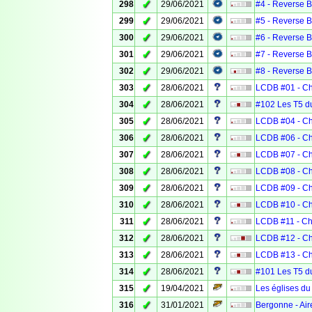
✓
298
29/06/2021
#4 - Reverse 
✓
299
29/06/2021
#5 - Reverse 
✓
300
29/06/2021
#6 - Reverse 
✓
301
29/06/2021
#7 - Reverse 
✓
302
29/06/2021
#8 - Reverse 
✓
303
28/06/2021
LCDB #01 - Ch
✓
304
28/06/2021
#102 Les T5 d
✓
305
28/06/2021
LCDB #04 - Ch
✓
306
28/06/2021
LCDB #06 - Ch
✓
307
28/06/2021
LCDB #07 - Ch
✓
308
28/06/2021
LCDB #08 - Cha
✓
309
28/06/2021
LCDB #09 - Ch
✓
310
28/06/2021
LCDB #10 - Ch
✓
311
28/06/2021
LCDB #11 - Ch
✓
312
28/06/2021
LCDB #12 - Ch
✓
313
28/06/2021
LCDB #13 - Ch
✓
314
28/06/2021
#101 Les T5 du
✓
315
19/04/2021
Les églises du
✓
316
31/01/2021
Bergonne - Air