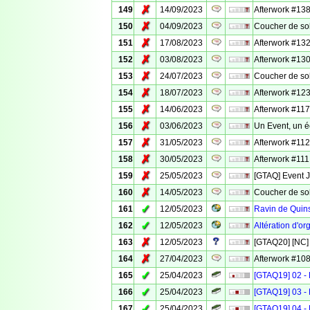
✗
149
14/09/2023
Afterwork #138
✗
150
04/09/2023
Coucher de sol
✗
151
17/08/2023
Afterwork #132 
✗
152
03/08/2023
Afterwork #130
✗
153
24/07/2023
Coucher de sol
✗
154
18/07/2023
Afterwork #123 
✗
155
14/06/2023
Afterwork #117
✗
156
03/06/2023
Un Event, un é
✗
157
31/05/2023
Afterwork #112
✗
158
30/05/2023
Afterwork #111 
✗
159
25/05/2023
[GTAQ] Event 
✗
160
14/05/2023
Coucher de sole
✓
161
12/05/2023
Ravin de Quins
✓
162
12/05/2023
Altération d'o
✗
163
12/05/2023
[GTAQ20] [NC] 
✗
164
27/04/2023
Afterwork #108
✓
165
25/04/2023
[GTAQ19] 02 - 
✓
166
25/04/2023
[GTAQ19] 03 - 
✓
167
25/04/2023
[GTAQ19] 04 - 