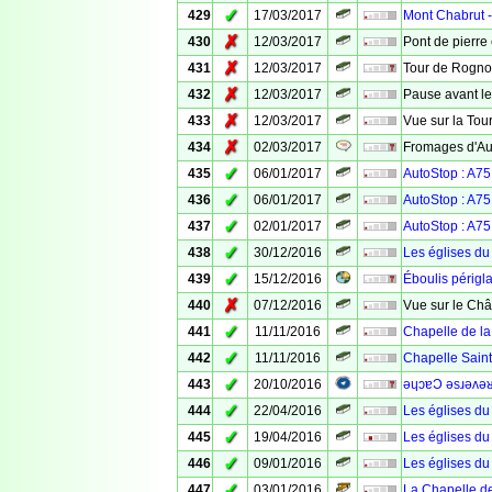
✓
429
17/03/2017
Mont Chabrut -
✗
430
12/03/2017
Pont de pierre
✗
431
12/03/2017
Tour de Rogn
✗
432
12/03/2017
Pause avant l
✗
433
12/03/2017
Vue sur la To
✗
434
02/03/2017
Fromages d'Au
✓
435
06/01/2017
AutoStop : A75 
✓
436
06/01/2017
AutoStop : A75
✓
437
02/01/2017
AutoStop : A75 
✓
438
30/12/2016
Les églises du
✓
439
15/12/2016
Éboulis périgla
✗
440
07/12/2016
Vue sur le Ch
✓
441
11/11/2016
Chapelle de la
✓
442
11/11/2016
Chapelle Sain
✓
443
20/10/2016
ǝɥɔɐϽ ǝsɹǝʌǝ
✓
444
22/04/2016
Les églises du
✓
445
19/04/2016
Les églises du
✓
446
09/01/2016
Les églises du
✓
447
03/01/2016
La Chapelle d