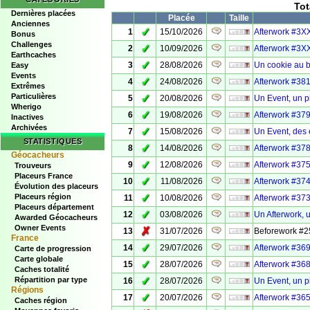
Tot
Dernières placées
Placée
Taille
Anciennes
✓
1
15/10/2026
Afterwork #3XX
Bonus
Challenges
✓
2
10/09/2026
Afterwork #3XX
Earthcaches
✓
3
28/08/2026
Un cookie au 
Easy
Events
✓
4
24/08/2026
Afterwork #381
Extrêmes
Particulières
✓
5
20/08/2026
Un Event, un p
Wherigo
✓
6
19/08/2026
Afterwork #379
Inactives
Archivées
✓
7
15/08/2026
Un Event, des é
STATISTIQUES
✓
8
14/08/2026
Afterwork #378
Géocacheurs
✓
9
12/08/2026
Afterwork #375
Trouveurs
Placeurs France
✓
10
11/08/2026
Afterwork #374
Évolution des placeurs
✓
Placeurs région
11
10/08/2026
Afterwork #373
Placeurs département
✓
12
03/08/2026
Un Afterwork, 
Awarded Géocacheurs
Owner Events
✗
13
31/07/2026
Beforework #2
France
✓
14
29/07/2026
Afterwork #369
Carte de progression
Carte globale
✓
15
28/07/2026
Afterwork #368 
Caches totalité
✓
Répartition par type
16
28/07/2026
Un Event, un p
Régions
✓
17
20/07/2026
Afterwork #365
Caches région