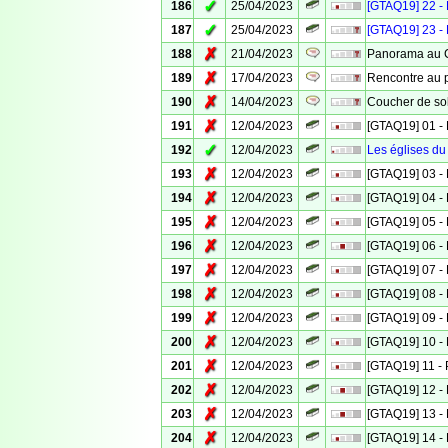
✓
186
25/04/2023
[GTAQ19] 22 - 
✓
187
25/04/2023
[GTAQ19] 23 - 
✗
188
21/04/2023
Panorama au C
✗
189
17/04/2023
Rencontre au
✗
190
14/04/2023
Coucher de sol
✗
191
12/04/2023
[GTAQ19] 01 - 
✓
192
12/04/2023
Les églises du
✗
193
12/04/2023
[GTAQ19] 03 - 
✗
194
12/04/2023
[GTAQ19] 04 - 
✗
195
12/04/2023
[GTAQ19] 05 - 
✗
196
12/04/2023
[GTAQ19] 06 - 
✗
197
12/04/2023
[GTAQ19] 07 - 
✗
198
12/04/2023
[GTAQ19] 08 - 
✗
199
12/04/2023
[GTAQ19] 09 - 
✗
200
12/04/2023
[GTAQ19] 10 - 
✗
201
12/04/2023
[GTAQ19] 11 - 
✗
202
12/04/2023
[GTAQ19] 12 - 
✗
203
12/04/2023
[GTAQ19] 13 - 
✗
204
12/04/2023
[GTAQ19] 14 - 