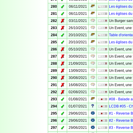
✓
280
06/11/2021
Les églises du
✓
281
06/11/2021
Les églises du
✗
282
03/11/2021
Un Burger san
✗
283
26/10/2021
Un Event, une 
✓
284
20/10/2021
Table d'orienta
✓
285
20/10/2021
Les églises du
✗
286
05/10/2021
Un Event, une 
✗
287
30/09/2021
Un Event, une 
✗
288
21/09/2021
Un Event, une 
✗
289
13/09/2021
Un Event, une 
✗
290
30/08/2021
Un Event, une 
✗
291
16/08/2021
Un Event, une 
✗
292
02/08/2021
Un Event, une 
✓
293
01/08/2021
#08 - Balade a
✓
294
01/07/2021
LCDB #05 - Ch
✓
295
29/06/2021
#1 - Reverse 
✓
296
29/06/2021
#2 - Reverse 
✓
297
29/06/2021
#3 - Reverse 