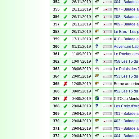
✓
354
26/11/2019
#04 - Balade a
✓
355
26/11/2019
#07 - Balade a
✓
356
26/11/2019
#08 - Balade a
✓
357
26/11/2019
#09 - Balade a
✓
358
26/11/2019
Le Broc - Les 
✓
359
17/11/2019
#10 - Balade a
✓
360
01/11/2019
Adventure Lab 
✓
361
11/09/2019
Le Rocher des
✓
362
10/07/2019
#58 Les T5 du 6
✓
363
08/06/2019
Le Palais des 
✓
364
20/05/2019
#53 Les T5 du 
✗
365
12/05/2019
Borne armoriée
✓
366
09/05/2019
#52 Les T5 du 
✗
367
04/05/2019
CITO au Montc
✓
368
29/04/2019
Les Croix d'Au
✓
369
29/04/2019
#01 - Balade a
✓
370
29/04/2019
#02 - Balade a
✓
371
29/04/2019
#03 - Balade a
✓
372
29/04/2019
#04 - Balade a