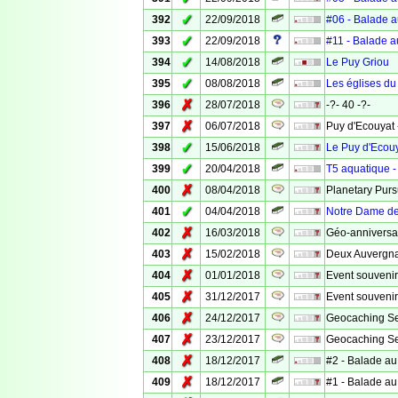
✓
392
22/09/2018
#06 - Balade a
✓
393
22/09/2018
#11 - Balade a
✓
394
14/08/2018
Le Puy Griou
✓
395
08/08/2018
Les églises du
✗
396
28/07/2018
-?- 40 -?-
✗
397
06/07/2018
Puy d'Ecouyat
✓
398
15/06/2018
Le Puy d'Ecou
✓
399
20/04/2018
T5 aquatique -
✗
400
08/04/2018
Planetary Pursu
✓
401
04/04/2018
Notre Dame de
✗
402
16/03/2018
Géo-anniversai
✗
403
15/02/2018
Deux Auvergna
✗
404
01/01/2018
Event souveni
✗
405
31/12/2017
Event souveni
✗
406
24/12/2017
Geocaching Se
✗
407
23/12/2017
Geocaching Sec
✗
408
18/12/2017
#2 - Balade au
✗
409
18/12/2017
#1 - Balade au