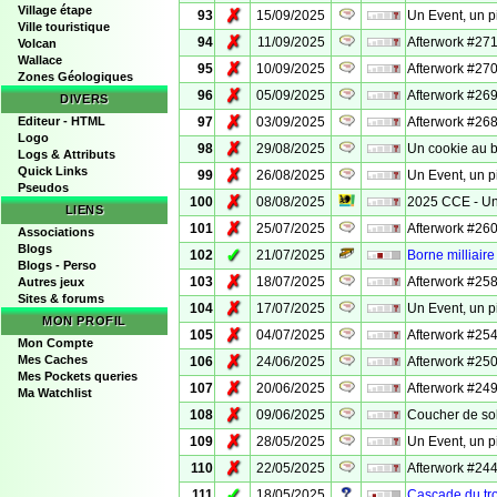
Village étape
✗
93
15/09/2025
Un Event, un p
Ville touristique
✗
94
11/09/2025
Afterwork #271
Volcan
Wallace
✗
95
10/09/2025
Afterwork #270
Zones Géologiques
✗
96
05/09/2025
Afterwork #269 
DIVERS
✗
Editeur - HTML
97
03/09/2025
Afterwork #268
Logo
✗
98
29/08/2025
Un cookie au 
Logs & Attributs
Quick Links
✗
99
26/08/2025
Un Event, un p
Pseudos
✗
100
08/08/2025
2025 CCE - Un 
LIENS
✗
101
25/07/2025
Afterwork #260
Associations
Blogs
✓
102
21/07/2025
Borne milliaire
Blogs - Perso
✗
103
18/07/2025
Afterwork #258
Autres jeux
Sites & forums
✗
104
17/07/2025
Un Event, un p
MON PROFIL
✗
105
04/07/2025
Afterwork #254
Mon Compte
✗
Mes Caches
106
24/06/2025
Afterwork #25
Mes Pockets queries
✗
107
20/06/2025
Afterwork #249
Ma Watchlist
✗
108
09/06/2025
Coucher de sol
✗
109
28/05/2025
Un Event, un 
✗
110
22/05/2025
Afterwork #244
✓
111
18/05/2025
Cascade du trou