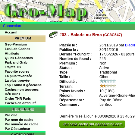
Connexion
Accueil
#03 - Balade au Broc
(GC8G547)
PREMIUM
Geo-Premium
Placée le :
26/11/2019 par
Black
Les Lab Caches
Publiée le :
30/11/2019
Attributs
Dernier "Found it" :
17/05/2026 - 83 jours
Quick Géocaches
Nombre de found :
245
Park and Grab
Premium :
Non
Trajets TB
Statut :
Active
Favorite scores
Type :
Traditional
La plus favorisée
Taille :
Other
La plus trouvée
Difficulté :
Top Found it géocache
Terrain :
Caches non trouvées
Points favoris :
10
(10%)
Défi villes
Région :
Auvergne-Rhône-Alp
Ortho THR Paris
Département :
Puy-de-Dôme
Caches en difficulté
Commune :
Le Broc
RECHERCHE
Par ville
Dernière mise à jour le 08/08/2026 à 23:46:29
Par nom de cache
Voir cette cache sur geocaching.com
Par numéro de cache
Par Géocacheur
CATÉGORIES