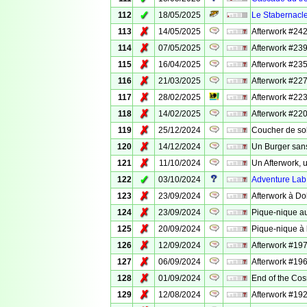
✓
112
18/05/2025
Le Stabernacl
✗
113
14/05/2025
Afterwork #242
✗
114
07/05/2025
Afterwork #239
✗
115
16/04/2025
Afterwork #23
✗
116
21/03/2025
Afterwork #227
✗
117
28/02/2025
Afterwork #223
✗
118
14/02/2025
Afterwork #220 
✗
119
25/12/2024
Coucher de sol
✗
120
14/12/2024
Un Burger san
✗
121
11/10/2024
Un Afterwork, 
✓
122
03/10/2024
Adventure Lab 
✗
123
23/09/2024
Afterwork à Do
✗
124
23/09/2024
Pique-nique au
✗
125
20/09/2024
Pique-nique à
✗
126
12/09/2024
Afterwork #197
✗
127
06/09/2024
Afterwork #196
✗
128
01/09/2024
End of the Cos
✗
129
12/08/2024
Afterwork #192 