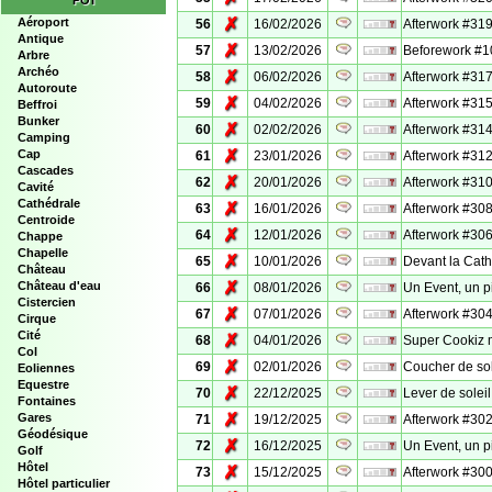
POI
✗
Aéroport
56
16/02/2026
Afterwork #319
Antique
✗
57
13/02/2026
Beforework #1
Arbre
Archéo
✗
58
06/02/2026
Afterwork #317 
Autoroute
✗
59
04/02/2026
Afterwork #315
Beffroi
Bunker
✗
60
02/02/2026
Afterwork #31
Camping
✗
Cap
61
23/01/2026
Afterwork #312 
Cascades
✗
62
20/01/2026
Afterwork #310
Cavité
Cathédrale
✗
63
16/01/2026
Afterwork #308
Centroide
✗
64
12/01/2026
Afterwork #306
Chappe
Chapelle
✗
65
10/01/2026
Devant la Cat
Château
✗
Château d'eau
66
08/01/2026
Un Event, un p
Cistercien
✗
67
07/01/2026
Afterwork #304
Cirque
Cité
✗
68
04/01/2026
Super Cookiz 
Col
✗
69
02/01/2026
Coucher de so
Eoliennes
Equestre
✗
70
22/12/2025
Lever de sole
Fontaines
✗
Gares
71
19/12/2025
Afterwork #302
Géodésique
✗
72
16/12/2025
Un Event, un p
Golf
Hôtel
✗
73
15/12/2025
Afterwork #300
Hôtel particulier