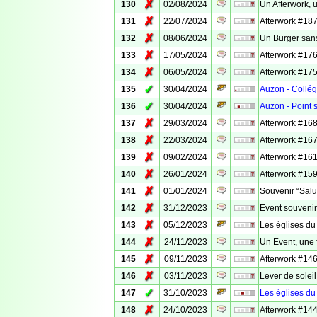
✗
130
02/08/2024
Un Afterwork, u
✗
131
22/07/2024
Afterwork #187
✗
132
08/06/2024
Un Burger san
✗
133
17/05/2024
Afterwork #176
✗
134
06/05/2024
Afterwork #175
✓
135
30/04/2024
Auzon - Collég
✓
136
30/04/2024
Auzon - Point 
✗
137
29/03/2024
Afterwork #168
✗
138
22/03/2024
Afterwork #167
✗
139
09/02/2024
Afterwork #161
✗
140
26/01/2024
Afterwork #159 
✗
141
01/01/2024
Souvenir “Salut
✗
142
31/12/2023
Event souvenir
✗
143
05/12/2023
Les églises du
✗
144
24/11/2023
Un Event, une 
✗
145
09/11/2023
Afterwork #146 
✗
146
03/11/2023
Lever de solei
✓
147
31/10/2023
Les églises du
✗
148
24/10/2023
Afterwork #144