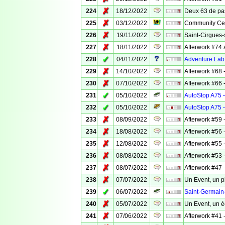
✗
224
18/12/2022
Deux 63 de pa
✗
225
03/12/2022
Community Cel
✗
226
19/11/2022
Saint-Cirgues
✗
227
18/11/2022
Afterwork #74 
✓
228
04/11/2022
Adventure Lab 
✗
229
14/10/2022
Afterwork #68
✗
230
07/10/2022
Afterwork #66
✓
231
05/10/2022
AutoStop A75 -
✓
232
05/10/2022
AutoStop A75 -
✗
233
08/09/2022
Afterwork #59 -
✗
234
18/08/2022
Afterwork #56 
✗
235
12/08/2022
Afterwork #55 -
✗
236
08/08/2022
Afterwork #53 -
✗
237
08/07/2022
Afterwork #47
✗
238
07/07/2022
Un Event, un p
✓
239
06/07/2022
Saint-Germai
✗
240
05/07/2022
Un Event, un 
✗
241
07/06/2022
Afterwork #41