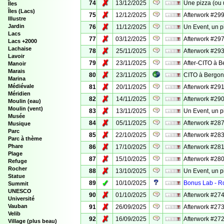
✗
74
13/12/2025
Une pizza (ou
Îles
Îles (Lacs)
✗
75
12/12/2025
Afterwork #299
Illustre
✗
Jardin
76
11/12/2025
Un Event, un p
Lacs
✗
77
03/12/2025
Afterwork #297
Lacs +2000
Lachaise
✗
78
25/11/2025
Afterwork #293
Lavoir
✗
79
23/11/2025
After-CITO à 
Manoir
Marais
✗
80
23/11/2025
CITO à Bergo
Marina
✗
Médiévale
81
20/11/2025
Afterwork #291
Méridien
✗
82
14/11/2025
Afterwork #290
Moulin (eau)
Moulin (vent)
✗
83
13/11/2025
Un Event, un p
Musée
✗
84
05/11/2025
Afterwork #287
Musique
Parc
✗
85
22/10/2025
Afterwork #283
Parc à thème
✗
Phare
86
17/10/2025
Afterwork #28
Plage
✗
87
15/10/2025
Afterwork #280
Refuge
Rocher
✗
88
13/10/2025
Un Event, un p
Statue
✓
89
10/10/2025
Bonus Lab - Ro
Summit
UNESCO
✗
90
01/10/2025
Afterwork #274
Université
✗
Vauban
91
26/09/2025
Afterwork #273
Velib
✗
92
16/09/2025
Afterwork #272 
Village (plus beau)