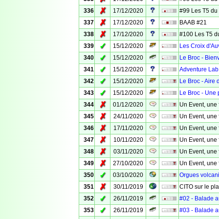
✗
336
17/12/2020
#99 Les T5 du
✗
337
17/12/2020
BAAB #21
✗
338
17/12/2020
#100 Les T5 d
✓
339
15/12/2020
Les Croix d'Au
✓
340
15/12/2020
Le Broc - Bie
✓
341
15/12/2020
Adventure Lab
✓
342
15/12/2020
Le Broc - Aire
✓
343
15/12/2020
Le Broc - Une p
✗
344
01/12/2020
Un Event, une 
✗
345
24/11/2020
Un Event, une 
✗
346
17/11/2020
Un Event, une 
✗
347
10/11/2020
Un Event, une 
✗
348
03/11/2020
Un Event, une 
✗
349
27/10/2020
Un Event, une 
✓
350
03/10/2020
Orgues volcan
✗
351
30/11/2019
CITO sur le pla
✓
352
26/11/2019
#02 - Balade a
✓
353
26/11/2019
#03 - Balade a