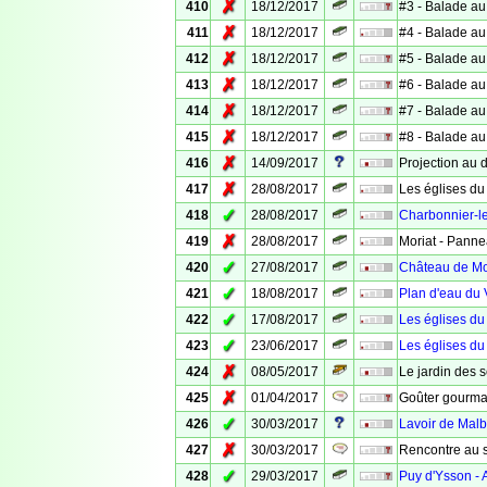
✗
410
18/12/2017
#3 - Balade au
✗
411
18/12/2017
#4 - Balade au
✗
412
18/12/2017
#5 - Balade au
✗
413
18/12/2017
#6 - Balade au
✗
414
18/12/2017
#7 - Balade au
✗
415
18/12/2017
#8 - Balade au
✗
416
14/09/2017
Projection au d
✗
417
28/08/2017
Les églises du
✓
418
28/08/2017
Charbonnier-le
✗
419
28/08/2017
Moriat - Panne
✓
420
27/08/2017
Château de Mo
✓
421
18/08/2017
Plan d'eau du 
✓
422
17/08/2017
Les églises d
✓
423
23/06/2017
Les églises d
✗
424
08/05/2017
Le jardin des 
✗
425
01/04/2017
Goûter gourma
✓
426
30/03/2017
Lavoir de Malba
✗
427
30/03/2017
Rencontre au 
✓
428
29/03/2017
Puy d'Ysson - 