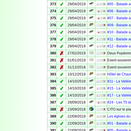
✓
373
29/04/2019
#05 - Balade a
✓
374
29/04/2019
#06 - Balade a
✓
375
29/04/2019
#07 - Balade a
✓
376
29/04/2019
#09 - Balade a
✓
377
29/04/2019
#10 - Balade a
✓
378
29/04/2019
#11 - Balade a
✓
379
29/04/2019
#12 - Balade a
✗
380
27/02/2019
Deux Puydomoi
✗
381
01/01/2019
Event souvenir
✗
382
31/12/2018
Event souveni
✓
383
10/12/2018
Hôtel de Chaz
✓
384
14/10/2018
#11 - La Vallé
✓
385
14/10/2018
#15 - La Vallé
✓
386
14/10/2018
#17 - La Vallé
✓
387
28/09/2018
#24 - Les T5 d
✗
388
23/09/2018
CITO sur le pl
✓
389
22/09/2018
Les églises du
✓
390
22/09/2018
#01 - Balade a
✓
391
22/09/2018
#05 - Balade a