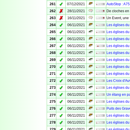
✓
261
07/12/2021
AutoStop : A75
✗
262
28/11/2021
De cloches en 
✗
263
16/11/2021
Un Event, une 
✓
264
06/11/2021
Les églises du
✓
265
06/11/2021
Les églises du
✓
266
06/11/2021
Les églises du
✓
267
06/11/2021
Les églises du
✓
268
06/11/2021
Les églises du
✓
269
06/11/2021
Les églises du 
✓
270
06/11/2021
Les églises du
✓
271
06/11/2021
Les églises du
✓
272
06/11/2021
Les Croix d'Au
✓
273
06/11/2021
Les églises du
✓
274
06/11/2021
Un étang en p
✓
275
06/11/2021
Les églises du
✓
276
06/11/2021
Puits des Grav
✓
277
06/11/2021
Les églises du
✓
278
06/11/2021
Les églises du
✓
279
06/11/2021
Les églises du