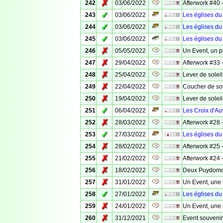
✗
242
03/06/2022
Afterwork #40 -
✓
243
03/06/2022
Les églises du
✓
244
03/06/2022
Les églises du
✓
245
03/06/2022
Les églises d
✗
246
05/05/2022
Un Event, un p
✗
247
29/04/2022
Afterwork #33 -
✗
248
25/04/2022
Lever de solei
✗
249
22/04/2022
Coucher de sol
✗
250
19/04/2022
Lever de solei
✓
251
06/04/2022
Les Croix d'A
✗
252
28/03/2022
Afterwork #28 
✓
253
27/03/2022
Les églises du
✗
254
28/02/2022
Afterwork #25 
✗
255
21/02/2022
Afterwork #24 
✗
256
18/02/2022
Deux Puydomoi
✗
257
31/01/2022
Un Event, une 
✓
258
27/01/2022
Les églises d
✗
259
24/01/2022
Un Event, une a
✗
260
31/12/2021
Event souvenir