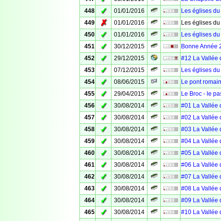
✓
448
01/01/2016
Les églises du
✗
449
01/01/2016
Les églises du
✓
450
01/01/2016
Les églises du
✓
451
30/12/2015
Bonne Année 
✓
452
29/12/2015
#12 La Vallée 
✓
453
07/12/2015
Les églises du
✓
454
08/06/2015
Le pont romain
✓
455
29/04/2015
Le Broc - le p
✓
456
30/08/2014
#01 La Vallée d
✓
457
30/08/2014
#02 La Vallée d
✓
458
30/08/2014
#03 La Vallée 
✓
459
30/08/2014
#04 La Vallée 
✓
460
30/08/2014
#05 La Vallée 
✓
461
30/08/2014
#06 La Vallée 
✓
462
30/08/2014
#07 La Vallée 
✓
463
30/08/2014
#08 La Vallée d
✓
464
30/08/2014
#09 La Vallée 
✓
465
30/08/2014
#10 La Vallée 