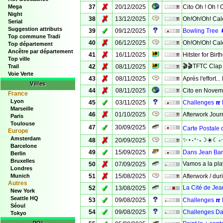
✗
Mega
37
20/12/2025
Cito Oh ! Oh ! 
Night
✗
38
13/12/2025
Oh!Oh!Oh! Cale
Serial
Suggestion attributs
✓
39
09/12/2025
Bowling Tree 
Top commune Tradi
✗
40
06/12/2025
Oh!Oh!Oh! Calen
Top département
Ancêtre par département
✗
41
16/11/2025
Hitster for Bir
Top ville
✗
🎬🎬TFTC Clap 
Trail
42
08/11/2025
Voie Verte
✗
43
08/11/2025
Après l'effort..
Villes
✗
44
08/11/2025
Cito en Novem
France
Lyon
✓
45
03/11/2025
Challenges 𝞹 D
Marseille
✗
46
01/10/2025
Afterwork Jour
Paris
Toulouse
✓
47
30/09/2025
Carte Postale
Europe
Amsterdam
✗
✨⋆˖⁺‧₊☽☀️☾₊‧⁺
48
20/09/2025
Barcelone
✓
49
15/09/2025
Dans Jean Bart, i
Berlin
Bruxelles
✗
Vamos a la play
50
07/09/2025
Londres
✗
Munich
51
15/08/2025
Afterwork / du
Autres
✓
La Cité de Jea
52
13/08/2025
New York
Seattle HQ
✓
53
09/08/2025
Challenges 𝞹 
Séoul
✓
54
09/08/2025
Challenges Da
Tokyo