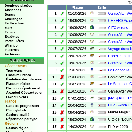
T
Dernières placées
Placée
Taille
Anciennes
✓
1
01/10/2026
Game After Wor
Bonus
Challenges
✓
2
19/09/2026
CHEERS Across 
Earthcaches
✓
3
19/09/2026
CITO Across th
Easy
Events
✓
4
10/09/2026
Game After Wor
Extrêmes
Particulières
✓
5
20/08/2026
Game After Wor
Wherigo
✓
6
29/07/2026
Voyage dans l
Inactives
Archivées
✓
7
26/07/2026
L'abeille multi
STATISTIQUES
✓
8
16/07/2026
Game After Wor
Géocacheurs
✓
9
15/07/2026
Le Pont de la 
Trouveurs
Placeurs France
✗
10
25/06/2026
Game After Wor
Évolution des placeurs
✓
Placeurs région
Le Secret du G̶a̶u
11
30/05/2026
Placeurs département
✗
12
21/05/2026
Game After Wor
Awarded Géocacheurs
Owner Events
✓
[MAB] ❤️ HORS
13
07/05/2026
France
✓
Blue Switch D
14
26/04/2026
Carte de progression
Carte globale
✗
Maker Magic: G
15
09/04/2026
Caches totalité
✗
Répartition par type
Cito de l'Equin
16
19/03/2026
Régions
✗
17
14/03/2026
Pi Day 2026
Caches région