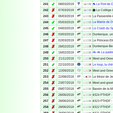
✓
241
08/03/2019
🐬 Le Port de 
✗
242
07/03/2019
🏫 Le Collège 
✗
243
06/03/2019
La Passerelle
✓
La Mairie de D
244
05/03/2019
✓
245
04/03/2019
Le Crash du S
✗
246
03/03/2019
Dunkerque, un
✗
247
02/03/2019
Le Princess El
✗
Dunkerque-Be
248
28/02/2019
✓
🚲 🚲 Le parki
249
16/02/2019
✗
250
21/11/2018
Meet and Greet
✓
251
22/10/2018
Le loup, la ch
✗
252
12/09/2018
Meet and Greet
✗
253
22/08/2018
Le trésor de J
✗
254
23/07/2018
Meet and greet
✗
255
09/07/2018
Bassin de la M
✗
256
28/06/2018
#324 PTHDF - 
✗
257
28/06/2018
#323 PTHDF - 
✗
258
28/06/2018
#322 PTHDF - 