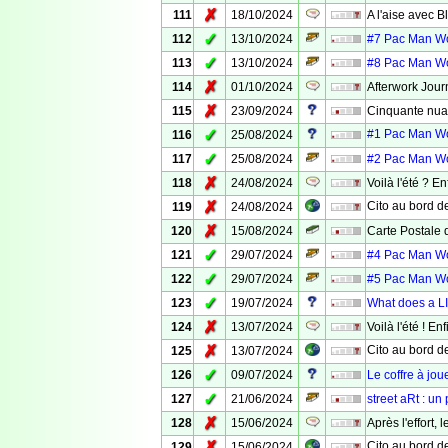
✗
111
18/10/2024
A l'aise avec B
✓
112
13/10/2024
#7 Pac Man Wor
✓
113
13/10/2024
#8 Pac Man Wor
✗
114
01/10/2024
Afterwork Jour
✗
115
23/09/2024
Cinquante nuan
✓
#1 Pac Man Wor
116
25/08/2024
✓
117
25/08/2024
#2 Pac Man Wor
✗
118
24/08/2024
Voilà l'été ? En
✗
Cito au bord de 
119
24/08/2024
✗
120
15/08/2024
Carte Postale 
✓
121
29/07/2024
#4 Pac Man Wor
✓
122
29/07/2024
#5 Pac Man Wor
✓
123
19/07/2024
What does a L
✗
124
13/07/2024
Voilà l'été ! Enf
✗
Cito au bord de 
125
13/07/2024
✓
126
09/07/2024
Le coffre à jou
✓
127
21/06/2024
street aRt : un 
✗
128
15/06/2024
Après l'effort, l
✗
Cito au bord de 
129
15/06/2024