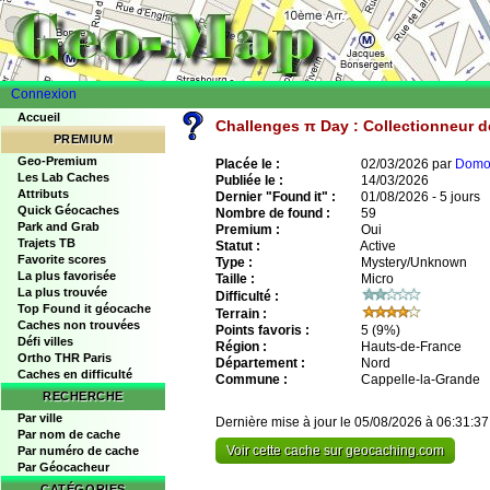
Connexion
Accueil
Challenges π Day : Collectionneur d
PREMIUM
Geo-Premium
Placée le :
02/03/2026 par
Domo
Les Lab Caches
Publiée le :
14/03/2026
Attributs
Dernier "Found it" :
01/08/2026 - 5 jours
Quick Géocaches
Nombre de found :
59
Park and Grab
Premium :
Oui
Trajets TB
Statut :
Active
Favorite scores
Type :
Mystery/Unknown
La plus favorisée
Taille :
Micro
La plus trouvée
Difficulté :
Top Found it géocache
Terrain :
Caches non trouvées
Points favoris :
5
(9%)
Défi villes
Région :
Hauts-de-France
Ortho THR Paris
Département :
Nord
Caches en difficulté
Commune :
Cappelle-la-Grande
RECHERCHE
Par ville
Dernière mise à jour le 05/08/2026 à 06:31:37
Par nom de cache
Voir cette cache sur geocaching.com
Par numéro de cache
Par Géocacheur
CATÉGORIES