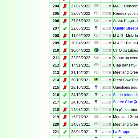
✗
204
27/07/2022
M&G : Rencontr
✗
205
18/07/2022
Rendez-vous à 
✗
Apéro Plage : U
206
27/06/2022
✓
207
22/06/2022
Quality Street A
✗
208
11/05/2022
M & G : Metz tu
✗
209
30/04/2022
M & G : Pique-n
✗
210
30/04/2022
CITO du Littor
✗
211
22/03/2022
Xanax ou évent
✗
212
14/11/2021
Clap dans t'GI
✗
Meet and Greet
213
31/10/2021
✗
214
30/10/2021
Pizza Bowl'Par
✗
215
28/10/2021
Questions pou
✓
216
24/10/2021
Sur le retour d
✓
Soirée Ciné 🎬 
217
24/10/2021
✗
218
14/08/2021
Un p'tit dernie
✗
Meet and Greet 
219
16/07/2021
✗
220
14/07/2021
Meet and Greet
✓
221
28/04/2021
La Frappe