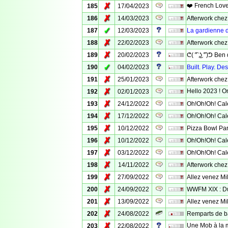
✗
❤️ French Love
185
17/04/2023
✗
186
14/03/2023
Afterwork chez
✓
187
12/03/2023
La gardienne 
✗
188
22/02/2023
Afterwork chez
✗
189
20/02/2023
ᕦ( ͡° ͜ʖ ͡°)ᕤ Ben q
✓
190
04/02/2023
Built. Play. De
✗
191
25/01/2023
Afterwork chez
✗
Hello 2023 ! On
192
02/01/2023
✗
193
24/12/2022
Oh!Oh!Oh! Calen
✗
194
17/12/2022
Oh!Oh!Oh! Calen
✗
195
10/12/2022
Pizza Bowl Part
✗
196
10/12/2022
Oh!Oh!Oh! Calen
✗
197
03/12/2022
Oh!Oh!Oh! Calen
✗
198
14/11/2022
Afterwork chez 
✗
199
27/09/2022
Allez venez Mil
✗
200
24/09/2022
WWFM XIX : Du
✗
201
13/09/2022
Allez venez Mil
✗
202
24/08/2022
Remparts de b
✗
Une Mob à la m
203
22/08/2022