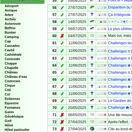
✓
POI
Point le + sep
55
05/08/2025
Aéroport
✓
Disparition du 
56
27/07/2025
Antique
✓
57
27/07/2025
Ça m'dégoute
Arbre
Archéo
✓
✨⋆˖⁺‧₊☽☀️☾₊‧⁺
58
14/07/2025
Autoroute
Beffroi
✓
59
06/07/2025
Le plus célèbr
Bunker
✗
Mais oui, mais o
60
04/07/2025
Camping
Cap
✓
61
11/06/2025
Challenges du 
Cascades
✓
Cavité
62
11/06/2025
Challenges π D
Cathédrale
✓
63
11/06/2025
Challenges π D
Centroide
Chappe
✓
64
11/06/2025
Challenges 𝞹 
Chapelle
✓
Château
65
11/06/2025
Challenges π 
Château d'eau
✓
66
11/06/2025
Challenges 𝞹 
Cistercien
Cirque
✓
67
11/06/2025
Challenges 𝞹 D
Cité
✓
Challenges 𝞹
68
11/06/2025
Col
Eoliennes
✓
69
11/06/2025
Le Gardien de l
Equestre
✓
Challenge ☎️ D
Fontaines
70
20/05/2025
Gares
✗
71
06/05/2025
Une tite mousse
Géodésique
Golf
✗
72
27/04/2025
Après l'effort.
Hôtel
✗
73
27/04/2025
Cito au bord de
Hôtel particulier