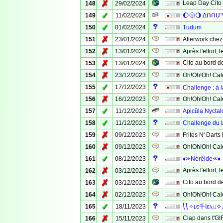
✗
Leap Day Cito 
148
29/02/2024
✓
149
11/02/2024
🌔🌝🌖 Δᑎᑎᑌ
✓
150
01/02/2024
Tudum
✗
151
23/01/2024
Afterwork chez 
✗
152
13/01/2024
Après l'effort, l
✗
Cito au bord de
153
13/01/2024
✗
154
23/12/2023
Oh!Oh!Oh! Cale
✓
155
17/12/2023
Challenge : à l
✗
156
16/12/2023
Oh!Oh!Oh! Cale
✓
157
11/12/2023
Apicŭla Nyctal
✓
158
11/12/2023
Challenge du L
✗
159
09/12/2023
Frites N' Darts 
✗
160
09/12/2023
Oh!Oh!Oh! Cale
✓
161
08/12/2023
♦⪼Néréide⪻♦
✗
Après l'effort, l
162
03/12/2023
✗
Cito au bord de 
163
03/12/2023
✗
164
02/12/2023
Oh!Oh!Oh! Cale
✓
165
18/11/2023
⎝⎝✧ʟє千𝗅єⲗ𝚞✧
✗
Clap dans t'GI
166
15/11/2023