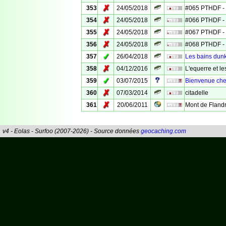
✗
353
24/05/2018
#065 PTHDF - 
✗
354
24/05/2018
#066 PTHDF - 
✗
355
24/05/2018
#067 PTHDF - 
✗
356
24/05/2018
#068 PTHDF - 
✓
357
26/04/2018
Les bains dun
✗
358
04/12/2016
L'equerre et l
✓
359
03/07/2015
Bienvenue chez
✗
360
07/03/2014
citadelle
✗
361
20/06/2011
Mont de Fland
v4 - Eolas - Surfoo (2007-2026) - Source données
geocaching.com