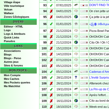
Village étape
✓
DON'T FIND TH
93
07/01/2025
Ville touristique
Volcan
✗
94
04/01/2025
On s'en jette u
Wallace
✗
Zones Géologiques
95
04/01/2025
Ça jette à la j
DIVERS
✓
96
01/01/2025
꧁𒆜✰Bⲉℝ𝘨ᥙⲉȿ
Editeur - HTML
Logo
✗
97
21/12/2024
Pizza Bowl Part
Logs & Attributs
✗
98
21/12/2024
Oh!Oh!Oh! Cale
Quick Links
Pseudos
✗
99
21/12/2024
Cito Oh ! Oh ! 
LIENS
✗
100
15/12/2024
Oh!Oh!Oh! Cale
Associations
✗
101
14/12/2024
Oh!Oh!Oh! Cale
Blogs
Blogs - Perso
✗
102
07/12/2024
Oh!Oh!Oh! Cale
Autres jeux
✗
Sites & forums
103
05/12/2024
Oh!Oh!Oh! Cale
MON PROFIL
✓
104
05/12/2024
Cadenas d’Amou
Mon Compte
✓
105
28/11/2024
L'Invité Surpri
Mes Caches
Mes Pockets queries
✗
106
26/11/2024
Afterwork chez
Ma Watchlist
✓
107
19/11/2024
La Pin-up de 
✗
108
16/11/2024
Après l'effort..
✗
Cito au bord de 
109
16/11/2024
✗
110
18/10/2024
Week end au 