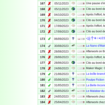
✗
Une pause s'im
167
05/11/2023
✗
Cito au bord de 
168
05/11/2023
✗
Après l'effort, 
169
04/10/2023
✗
Cito au bord de 
170
04/10/2023
✗
Après l'effort, l
171
17/09/2023
✗
Cito au bord de 
172
17/09/2023
✓
꧁༒☬☆•LES 
173
06/09/2023
✓
La Nano d'Malo
174
30/08/2023
✗
Afterwork on t
175
28/08/2023
✗
176
28/06/2023
Après l'effort, l
✗
177
28/06/2023
Cito au bord de
✗
Maker Magic: 
178
24/06/2023
✓
La boîte bran
179
21/06/2023
✓
180
05/06/2023
Poulpe Fiction
✓
181
31/05/2023
La Belle Inco
✓
182
30/05/2023
Le Malabar du 
✗
183
24/05/2023
Afterwork chez
✗
184
25/04/2023
Afterwork chez