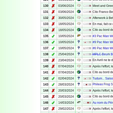
✗
130
03/06/2024
Meet and Greet 
✗
131
03/06/2024
Cito Franco Be
✗
132
30/05/2024
Afterwork à Be
✗
133
18/05/2024
En mai, fait ce 
✗
Cito au bord de 
134
18/05/2024
✓
135
10/05/2024
#3 Pac Man Wor
✓
136
10/05/2024
#9 Pac Man Wor
✓
137
10/05/2024
#6 Pac Man Wor
✓
138
25/04/2024
̶M̶P̶L̶C̶ Beurk 
✗
En Avril ne te d
139
23/04/2024
✗
140
07/04/2024
Après l'effort, l
✗
Cito au bord de
141
07/04/2024
✓
142
02/04/2024
Tudum... Saiso
✓
Phileas Frog St
143
28/03/2024
✗
144
20/03/2024
Après l'effort, l
✗
Cito au bord de 
145
20/03/2024
✓
146
14/03/2024
Au nom du Père,
✗
147
29/02/2024
Après l'effort, 