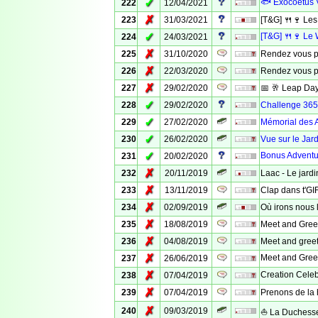
✓
🐟 Exocoetus V
222
12/04/2021
✗
223
31/03/2021
[T&G] 🍴🍷 Le
✓
[T&G] 🍴🍷 Le 
224
24/03/2021
✗
225
31/10/2020
Rendez vous po
✗
226
22/03/2020
Rendez vous po
✗
227
29/02/2020
📅 🥂 Leap Day
✓
228
29/02/2020
Challenge 365
✓
229
27/02/2020
Mémorial des A
✓
230
26/02/2020
Vue sur le Jar
✓
Bonus Adventur
231
20/02/2020
✗
232
20/11/2019
Laac - Le jard
✗
233
13/11/2019
Clap dans t'G
✗
234
02/09/2019
Où irons nous 
✗
235
18/08/2019
Meet and Greet
✗
236
04/08/2019
Meet and gree
✗
Meet and Greet
237
26/06/2019
✗
Creation Cele
238
07/04/2019
✗
239
07/04/2019
Prenons de la 
✗
240
09/03/2019
⛵ La Duchess