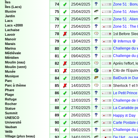
Îles
✓
74
25/04/2025
Zone 51 : Bonu
Îles (Lacs)
✓
Illustre
75
25/04/2025
Zone 51 : Alien
Jardin
✓
76
25/04/2025
Zone 51 : Alien
Lacs
Lacs +2000
✓
77
25/04/2025
Zone 51 : The l
Lachaise
✗
78
16/04/2025
1st Before Sl
Lavoir
Manoir
✓
79
13/04/2025
💀 Infernus 💀
Marais
✓
Challenge du 
Marina
80
10/04/2025
Médiévale
✓
Challenge du pe
81
09/04/2025
Méridien
Moulin (eau)
✗
82
22/03/2025
Après l'effort, l
Moulin (vent)
✗
Cito de l'Equin
83
22/03/2025
Musée
Musique
✓
BatDuck in Dun
84
22/03/2025
Parc
✗
Parc à thème
85
14/03/2025
Sherlock † et l
Phare
✓
86
14/03/2025
Le Petit Princ
Plage
Refuge
✓
87
12/03/2025
Challenge de 
Rocher
✓
88
27/02/2025
La Cariatide p
Statue
Summit
✓
89
26/02/2025
Happy ℼ Day
UNESCO
✓
Université
90
24/02/2025
Carte Postale 
Vauban
✓
Challenge du 
91
09/02/2025
Velib
Village (plus beau)
✓
92
24/01/2025
De l'Art... ou 